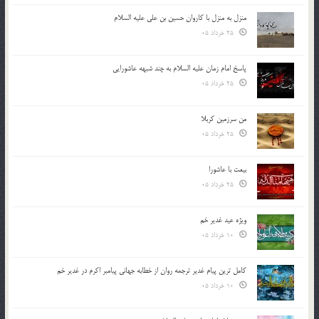
منزل به منزل با کاروان حسین بن علی علیه السلام
25 خرداد 05
پاسخ امام زمان علیه السلام به چند شبهه عاشورایی
25 خرداد 05
من سرزمین کربلا
25 خرداد 05
بیعت با عاشورا
25 خرداد 05
ویژه عید غدیر خم
10 خرداد 05
کامل ترین پیام غدیر ترجمه روان از خطابه جهانی پیامبر اکرم در غدیر خم
10 خرداد 05