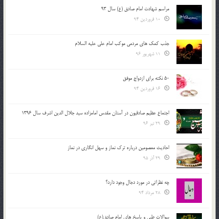
مراسم شهادت امام صادق (ع) سال 93
10 فروردین 94
جذب کمک های مردمی موکب امام علی علیه السلام
11 شهریور 96
50 نکته برای ازدواج موفق
16 فروردین 94
اجتماع عظیم صادقیون در آستان مقدس امامزاده سید جلال الدین اشرف سال 1396
29 تیر 96
احادیث معصومین درباره ترک نماز و سهل انگاری در نماز
29 آذر 95
چه نظراتی در مورد دجال وجود دارد؟
28 مرداد 94
سوالات طبی و پاسخ های امام صادق(ع)