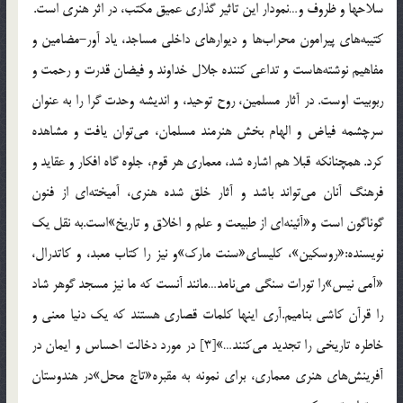
سلاحها و ظروف و…نمودار اين تاثير گذاري عميق مكتب، در اثر هنري است.
كتيبه‌هاي پيرامون محراب‌ها و ديوارهاي داخلي مساجد، ياد آور-مضامين و
مفاهيم نوشته‌هاست و تداعي كننده جلال خداوند و فيضان قدرت و رحمت و
ربوبيت اوست. در آثار مسلمين، روح توحيد، و انديشه وحدت گرا را به عنوان
سرچشمه فياض و الهام بخش هنرمند مسلمان، مي‌توان يافت و مشاهده
كرد. همچنانكه قبلا هم اشاره شد، معماري هر قوم، جلوه گاه افكار و عقايد و
فرهنگ آنان مي‌تواند باشد و آثار خلق شده هنري، آميخته‌اي از فنون
گوناگون است و«آئينه‌اي از طبيعت و علم و اخلاق و تاريخ‌»است.به نقل يك
نويسنده:«روسكين‌»، كليساي‌«سنت مارك‌»و نيز را كتاب معبد، و كاتدرال،
«آمي نيس‌»را تورات سنگي مي‌نامد…مانند آنست كه ما نيز مسجد گوهر شاد
را قرآن كاشي بناميم.آري اينها كلمات قصاري هستند كه يك دنيا معني و
خاطره تاريخي را تجديد مي‌كنند…»[3] در مورد دخالت احساس و ايمان در
آفرينش‌هاي هنري معماري، براي نمونه به مقبره‌«تاج محل‌»در هندوستان