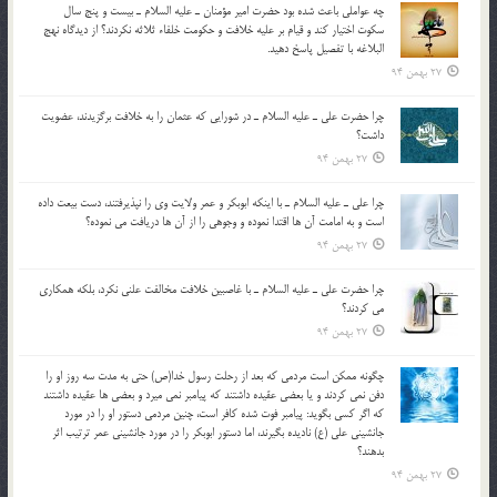
چه عواملي باعث شده بود حضرت امير مؤمنان ـ عليه السلام ـ بيست و پنج سال
سکوت اختيار کند و قيام بر عليه خلافت و حکومت خلفاء ثلاثه نکردند؟ از ديدگاه نهج
البلاغه با تفصيل پاسخ دهيد.
27 بهمن 94
چرا حضرت علي ـ عليه السلام ـ در شورايي كه عثمان را به خلافت برگزيدند، عضويت
داشت؟
27 بهمن 94
چرا علي ـ عليه السلام ـ با اينكه ابوبكر و عمر ولايت وي را نپذيرفتند، دست بيعت داده
است و به امامت آن ها اقتدا نموده و وجوهي را از آن ها دريافت مي نموده؟
27 بهمن 94
چرا حضرت علي ـ عليه السلام ـ با غاصبين خلافت مخالفت علني نکرد، بلكه همكاري
مي کردند؟
27 بهمن 94
چگونه ممكن است مردمي كه بعد از رحلت رسول خدا(ص) حتی به مدت سه روز او را
دفن نمي كردند و یا بعضي عقيده داشتند كه پيامبر نمي ميرد و بعضي ها عقيده داشتند
كه اگر كسي بگويد: پيامبر فوت شده كافر است، چنین مردمی دستور او را در مورد
جانشيني علي (ع) ناديده بگيرند، اما دستور ابوبكر را در مورد جانشيني عمر ترتیب اثر
بدهند؟
27 بهمن 94