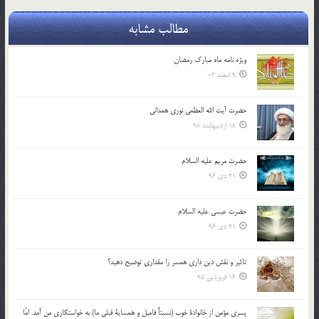
مطالب مشابه
ویژه نامه ماه مبارک رمضان
9 اسفند 03
حضرت آیت الله العظمی نوری همدانی
18 اردیبهشت 98
حضرت مریم علیه السلام
21 دی 96
حضرت عیسی علیه السلام
21 دی 96
تاثير و نقش دين داري همسر را مقداري توضيح دهيد؟
16 فروردین 95
پسري مؤمن از خانوادة خوب (نسبتاً فاميل و همساية قبلي ما) به خواستگاري من آمد. امّا