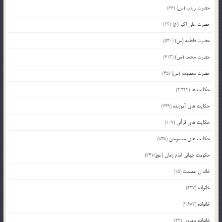
حضرت زینب (س)
(66)
حضرت علی اکبر (ع)
(23)
حضرت فاطمه (س)
(530)
حضرت محمد (ص)
(613)
حضرت معصومه (س)
(45)
حکایت ها
(2,244)
حکایت های آموزنده
(749)
حکایت های قرآنی
(107)
حکایت های معصومین
(838)
حکومت جهانی امام زمان (عج)
(24)
خاندان عصمت
(15)
خانواده
(227)
خانواده
(2,682)
خانواده مهدوی
(22)