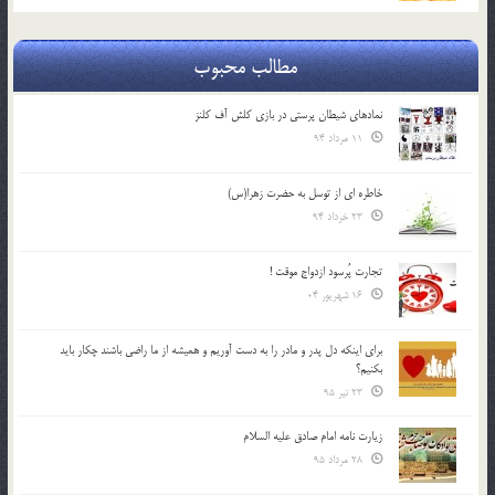
مطالب محبوب
نمادهای شیطان پرستی در بازی کلش آف کلنز
11 مرداد 94
خاطره ای از توسل به حضرت زهرا(س)
23 خرداد 94
تجارت پُرسود ازدواج موقت !
16 شهریور 04
براي اينكه دل پدر و مادر را به دست آوريم و هميشه از ما راضي باشند چكار بايد
بكنيم؟
23 تیر 95
زیارت نامه امام صادق علیه السلام
28 مرداد 95