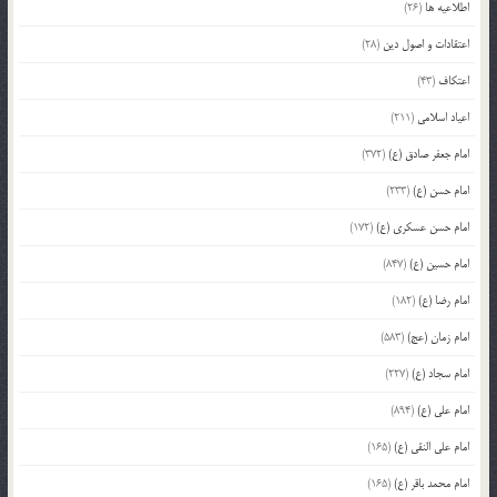
اطلاعیه ها
(26)
اعتقادات و اصول دین
(28)
اعتکاف
(43)
اعیاد اسلامی
(211)
امام جعفر صادق (ع)
(372)
امام حسن (ع)
(233)
امام حسن عسکری (ع)
(172)
امام حسین (ع)
(847)
امام رضا (ع)
(182)
امام زمان (عج)
(583)
امام سجاد (ع)
(227)
امام علی (ع)
(894)
امام علی النقی (ع)
(165)
امام محمد باقر (ع)
(165)