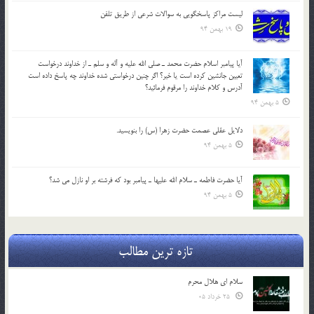
لیست مراکز پاسخگویی به سوالات شرعی از طریق تلفن
19 بهمن 94
آيا پيامبر اسلام حضرت محمد ـ صلي الله عليه و آله و سلم ـ از خداوند درخواست
تعيين جانشين کرده است يا خير؟ اگر چنين درخواستي شده خداوند چه پاسخ داده است
آدرس و کلام خداوند را مرقوم فرمائيد؟
5 بهمن 94
دلايل عقلي عصمت حضرت زهرا (س) را بنويسيد.
5 بهمن 94
آيا حضرت فاطمه ـ سلام الله عليها ـ پيامبر بود كه فرشته بر او نازل مي شد؟
5 بهمن 94
تازه ترین مطالب
سلام ای هلال محرم
25 خرداد 05