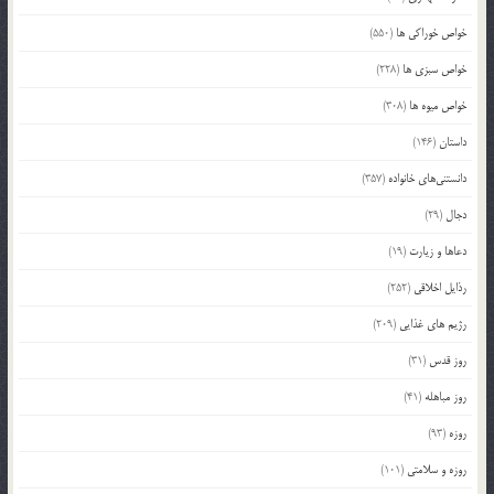
خواص خوراکی ها
(550)
خواص سبزی ها
(228)
خواص میوه ها
(308)
داستان
(146)
دانستنی‌های خانواده
(357)
دجال
(29)
دعاها و زیارت
(19)
رذایل اخلاقی
(252)
رژیم های غذایی
(209)
روز قدس
(31)
روز مباهله
(41)
روزه
(93)
روزه و سلامتی
(101)