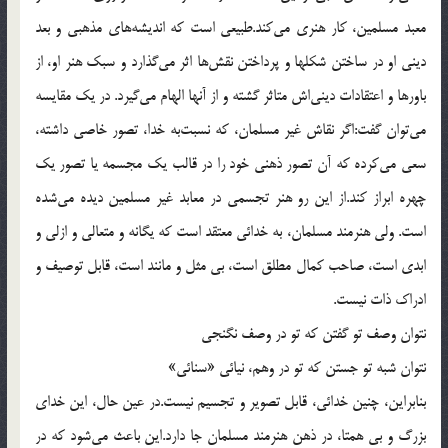
معبد مسلمين، كار هنري مي‌كند.طبيعي است كه انديشه‌هاي مذهبي و بعد
ديني او در ساختن شكلها و پرداختن نقش‌ها اثر مي‌گذارد و سبك هنر او، از
باورها و اعتقادات ديني‌اش متاثر گشته و از آنها الهام مي‌گيرد. در يك مقايسه
مي‌توان گفت:اگر نقاش غير مسلمان، كه نسبت‌به خدا، تصور خاصي داشته،
سعي مي‌كرده كه آن تصور ذهني خود را در قالب يك مجسمه يا تصور يك
چهره ابراز كند.از اين رو هنر تجسمي در معابد غير مسلمين ديده مي‌شده
است. ولي هنرمند مسلمان، به خدائي معتقد است كه يگانه و متعالي و ازلي و
ابدي است، صاحب كمال مطلق است، بي مثل و مانند است، قابل توصيف و
ادراك ذات نيست.
نتوان وصف تو گفتن كه تو در وصف نگنجي
نتوان شبه تو جستن كه تو در وهم، نيائي «سنائي‌»
بنابراين، چنين خدائي، قابل تصوير و تجسيم نيست.در عين حال، اين خداي
بزرگ و بي همتا، در ذهن هنرمند مسلمان جا دارد.اين باعث مي‌شود كه در