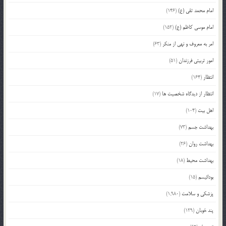
امام محمد تقی (ع)
(146)
امام موسی کاظم (ع)
(152)
امر به معروف و نهی از منکر
(63)
امور تربیتی فرزندان
(51)
انتظار
(164)
انتظار از دیدگاه شخصیت ها
(17)
اهل بیت
(104)
بهداشت جسم
(73)
بهداشت روان
(26)
بهداشت محیط
(18)
بودائیسم
(15)
پزشکی و سلامت
(1,980)
پند خوبان
(129)