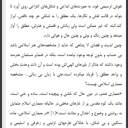
نقوش ترسيمي خود، به صورت‌هاي ابداعي و شكل‌هاي انتزاعي روي آورد تا
بتواند در قالب نقش و نگارها، يك مطلق را به شكلي هر چند ناقص، ابراز
كند.البته كه غير ممكن است ولي زبانش و قلمش و هنرش، مطلق را آواز
ميدهد و چنين رنگ و بوئي و چنين حال و هوائي دارد.
چنين ابديت و فضاي لا يتناهي كه شايد از مشخصه‌هاي هنر اسلامي باشد
بي حساب و بدون توجه بوجود نيامده است، بلكه در ضماير مسلمان هنرمند
وجود داشته كه متاثر از باورهاي الهي‌اش بوده است و آن ذات وحدت بخش
و واحد مطلق را فرياد ميكرده است.حتي با زبان بي زباني…. مشخصه
معماري اسلامي چيست؟
«معماري هندو، در عين حال كه خشن و پيچيده است، ساده و غني است،
مانند يك كوه مقدس پر از غارهاي مخفي.در حاليكه معماري اسلام متمايل
به روشني و وضوح و اعتدال و متانت است.»[1] «در معماري اسلامي، ماده
سنگين و بي شكل، با حكاكي طرحهاي تزئيني و زخرفي و اسليمي و