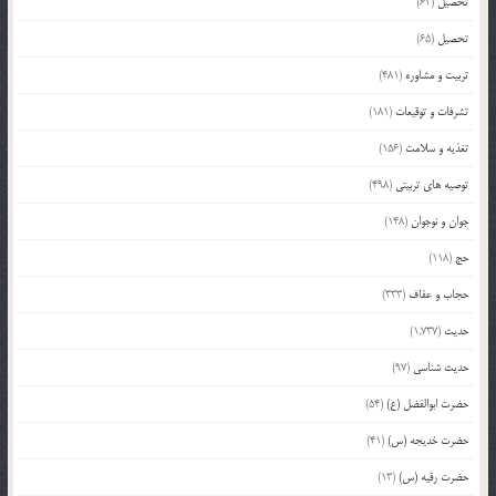
تحصیل
(62)
تحصیل
(65)
تربیت و مشاوره
(481)
تشرفات و توقیعات
(181)
تغذیه و سلامت
(156)
توصیه های تربیتی
(498)
جوان و نوجوان
(148)
حج
(118)
حجاب و عفاف
(333)
حدیث
(1,737)
حدیث شناسی
(97)
حضرت ابوالفضل (ع)
(54)
حضرت خدیجه (س)
(41)
حضرت رقیه (س)
(13)