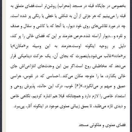
بخصوص در جايگاه قبله در مسجد (محراب) روشن‌تر است.فضاي متعلق به
قبله را مي‌بينيم كه هر جزئي از آن به شكلي يا خطي يا رنگي پر شده است،
چه در مورد نقاشي‌هاي روي خود ديوار، يا آنجا كه با كاشي و سفال و صدف
و نقره و….ديوار آراسته شده.حرص هنرمند بر اين كه فضاي خالي را پر كند،
دليل بر روحيه اينگونه اوست.هنرمند به اين وسيله بر«مكان‌»يا
بر«ماده‌»غالب مي‌شود.باينصورت كه بجاي آن، يك حركت ديناميكي قرار
مي‌دهد كه مخاطبش روح است.اگر بين اين وحدت‌هاي انتزاعي‌اش جاي
خالي بگذارد، ما را متوجه مكان مي‌كند…احساسي كه در نفوس، هراسي
عميق و مبهم بر مي‌انگيزد..»[6] خوب، درك اين حالت، پذيرش روحي و
استعداد خاصي را لازم دارد و همچنانكه قبلا هم اشاره كرديم، نگاهي خاص
و ديدي تازه مي‌طلبد، تا بعمق زيبائي معنوي موجود در اينگونه آثار، پي‌ببرد.
فضاي معنوي و ملكوتي مسجد