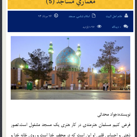
معماري مساجد (5)
خادم اهل البیت
اسلام شناسی
,
مسجد
26 مرداد 94
0 دیدگاه
1097بازدید
نويسنده:جواد محدثي
فرض كنيم مسلمان هنرمندي در كار هنري يك مسجد مشغول است.تصور
ذهني و احساس قلبي او اين است كه در محضر خدا است و روي خانه خدا و