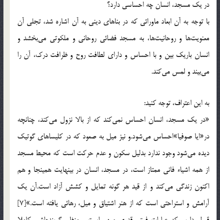
در يك مسجد، انسان چه احساسي دارد؟
با توجه به آن ابعاد ماورائي كه در بناهاي ديني به آن اشاره شد، تجلي آن
معنويت‌ها و روحانيت‌ها، به مسجد فضائي روحاني و ملكوتي مي‌بخشد و
انسان باريك بين و با احساس و داراي لطافت روح و ظرافت درك، آن را
مي‌بيند و لمس مي‌كند.
به اين اعتراف، توجه كنيد:
«در يك مسجد، انسان احساس نمي‌كند كه از بالا نزول مي‌كند، چنانچه
در«ايا صوفيا»احساس مي‌شود.و نيز ميل به صعود كه در كليساهاي گوتيك
ديده مي‌شود وجود ندارد بدليل سكون و عدم حركت است كه محيط مسجد
از همه اشياء فاني ممتاز است، در مسجد، انسان در بينهايت همينجا و هم
اكنون زندگي مي‌كند و از قيد هر گونه تمايل و كشش آزاد است.آن يك
آرامش و استراحتي است كه از هنر اشتياق و ميل، رهائي يافته است.»[7]