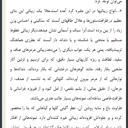
مي‌توان توجه كرد:
«….انواع زيبائيها در اين مقبره گرد آمده است.مثلا يك زيبائي اين بناي
عظيم در ظرافت‌ستون‌ها و هلال طاقهاي آنست كه سنگيني و احساس وزن
زياد را از بين برده است.آنرا سبك و آسماني نشان ميدهد.ديگر زيبائي خطوط
مستقيم يا منحني يا شكسته و يا دندانه دار آنست كه بطرزي هماهنگ
تربيت‌يافته، يعني هر يك، جواب ديگري را مي‌دهد.زيبائي مرمرهاي صاف و
سفيد، لطافت و ريزه كاريهاي بسيار دقيق، كه براي ترسيم و تزئين آثار
مذهبي بكار رفته، مانند گوهرهاي درخشاني كه بكار برده‌اند، دندانه‌ها و
نوارهائي كه از مرمر بيرون آورده‌اند، گلهائي كه به تناسب از صدف، از
مرجان، از عقيق يماني، از يشم بلغمي، از لعل كبود و از فيروزه خراساني با
ظرافت‌خاصي ساخته‌اند، نمونه‌هاي بسيار جالب هنري مي‌باشند.
طراوت باغ و سايه روشن آن، عطر آگيني گلها و گياهاني كه بنا را محصور
كرده و بر جلوه‌اش افزوده‌اند زيبائي خيره كننده‌اي دارد. نمونه‌هائي از افكار
بلند و زيباي اسلامي كه بر روي سنگها حك گشته‌اند در هر قسمتي نمايان