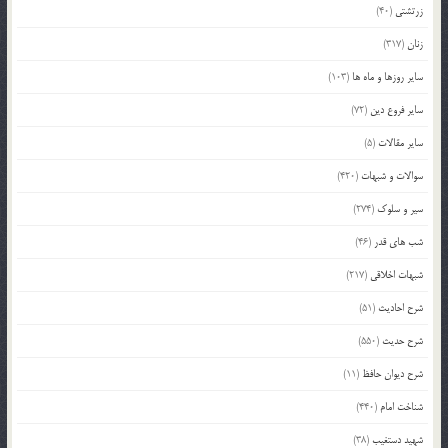
زرتشتی
(40)
زنان
(317)
سایر روزها و ماه ها
(103)
سایر فروع دین
(72)
سایر مقالات
(5)
سوالات و شبهات
(420)
سیر و سلوک
(274)
شب های قدر
(46)
شبهات اخلاقی
(217)
شرح احادیث
(51)
شرح حدیث
(550)
شرح دیوان حافظ
(11)
شناخت امام
(440)
شهید دستغیب
(38)