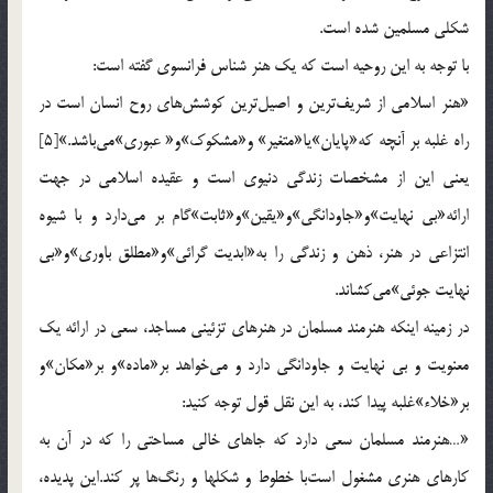
شكلي مسلمين شده است.
با توجه به اين روحيه است كه يك هنر شناس فرانسوي گفته است:
«هنر اسلامي از شريف‌ترين و اصيل‌ترين كوشش‌هاي روح انسان است در
راه غلبه بر آنچه كه‌«پايان‌»يا«متغير» و«مشكوك‌»و« عبوري‌»مي‌باشد.»[5]
يعني اين از مشخصات زندگي دنيوي است و عقيده اسلامي در جهت
ارائه‌«بي نهايت‌»و«جاودانگي‌»و«يقين‌»و«ثابت‌»گام بر مي‌دارد و با شيوه
انتزاعي در هنر، ذهن و زندگي را به‌«ابديت گرائي‌»و«مطلق باوري‌»و«بي
نهايت جوئي‌»مي‌كشاند.
در زمينه اينكه هنرمند مسلمان در هنرهاي تزئيني مساجد، سعي در ارائه يك
معنويت و بي نهايت و جاودانگي دارد و مي‌خواهد بر«ماده‌»و بر«مكان‌»و
بر«خلاء»غلبه پيدا كند، به اين نقل قول توجه كنيد:
«…هنرمند مسلمان سعي دارد كه جاهاي خالي مساحتي را كه در آن به
كارهاي هنري مشغول است‌با خطوط و شكلها و رنگ‌ها پر كند.اين پديده،