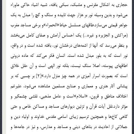
حجاري به اشكال مقرنس و مشبك، سبكي يافته، شبيه اشياء حاكي ماوراء
مي‌شود و بدين وسيله نور بر هزار جهت تابيده و سنگ و گچ را مبدل به يك
جواهر قيمتي مي‌سازد.طاقهاي مسلسل حياط‌«الحمراء»و برخي مساجد مغرب
(مراكش و الجزيره و غيره…) يك احساس آرامش و صفاي كامل مي‌بخشد
و بنظر مي‌رسد كه آنها از اشعه‌هاي درخشان نور، بافته شده است و در واقع،
نور است كه به بلور مبدل شده است. انسان فكر مي‌كند كه ماده دروني
اطاقهاي پيوسته، اصلا سنگ نيست، بلكه نور الهي است و آن عقل خلاق
است كه بصورت اسرار آميزي در همه چيز منزل دارد.»[2] بر چسبي كه بر
پيشاني آثار هنري و معماري و صنايع مسلمين مشاهده مي‌شود، عليرغم
اختلاف مناطق و قرون، «اسلام‌»است و عامل مذهبي، نقشي چشمگير و
مؤثر دارد.نقل آيات قرآن و تزئين ديوارهاي مساجد و مساكن خاص و حتي
گاهي كاخ‌ها و همچنين ترسيم زيباي اسامي مقدس خداوند و اولياء دين و
جملاتي از احاديث در بناهاي ديني و مساجد و مدارس، و نيز در جامه‌ها و