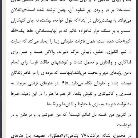
است.مثلا بر در ورودي پر شكوه آن، چنين نوشته شده است:«پاكدلان
مي‌توانند به بهشت‌يزدان در آيند»كه بقول خواجه، بهشت، نه جاي گنهكاران
است.و يا بر سنگ مزار شاهزاده خانم كه در نهايت‌سادگي، فقط يك‌«الله
اكبر»حك شده است، همان تاثرات جاوداني زيبا را ايجاد مي‌كند كه عبارت
از شور انگيزي، عشق، زيبائي مرگ دليرانه، والائي همت و صبر براي
فداكاري و وفاداري و تحمل شدائد و كوششهاي طاقت فرسا براي انجام
دادن رؤياهاي مهر و محبت مي‌باشد.اينهاست كه مرده‌اي را در خاطر زندگان
هميشه زنده و جاودان نگاه مي‌دارد…»[4] در هنرهاي تزئيني مربوط به
معماري و كاشيكاري و نقوش بناها، اگر هم ما هنر را در اين زمينه، صرفا
مشغوليت هنرمند به بازي با خطوط و نقش‌ها و رنگ‌ها
در اندرون من خسته دل ندانم كيست/ كه من خموشم و او در فغان و در
غوغاست
در مجموع، نشانه حركت‌به‌«لا يتناهي‌»و«مطلق‌»، خصيصه بارز هنرهاي