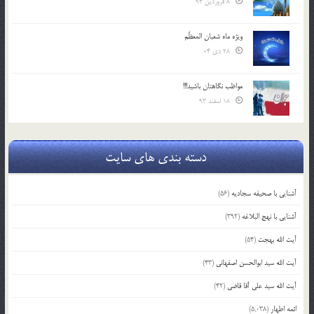
8 فروردین 94
ویژه ماه شعبان المعظّم
28 دی 04
مواظب نگاهتان باشید!!!
18 اسفند 93
دسته بندی های سایت
آشنایی با صحیفه سجادیه
(56)
آشنایی با نهج البلاغه
(392)
آیت الله بهجت
(54)
آیت الله سید ابوالحسن اصفهانی
(43)
آیت الله سید علی آقا قاضی
(42)
ائمه اطهار
(5,038)