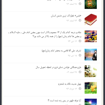
28 اسفند 93
«نفس» خطرناک ترین دشمن انسان
26 اسفند 93
مقام و درجه كدام يك از 14 معصوم بالاتر است چون بعضي امام علي ـ عليه السلام ـ
و بعضي ها امام زمان (عج) را از همه بالاتر مي دانند چرا؟
12 دی 94
تشرف علي آقا قاضي به محضر امام زمان(عج)
15 دی 95
طرح همگانی خواندن دعای فرج در لحظه تحویل سال
27 اسفند 03
چهل حدیث نگاه به نامحرم
13 خرداد 94
آیا جرقه ظهور در یمن زده شده است ؟!