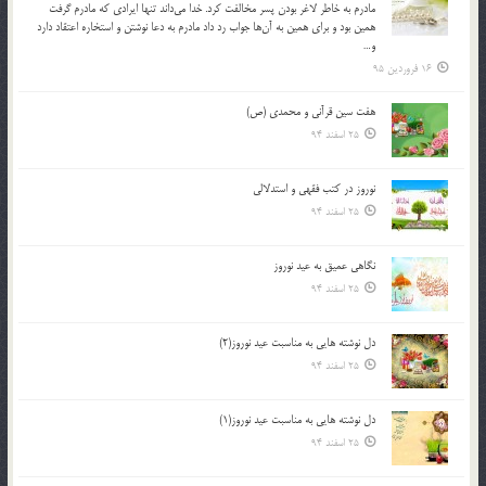
مادرم به خاطر لاغر بودن پسر مخالفت كرد. خدا مي‌داند تنها ايرادي كه مادرم گرفت
همين بود و براي همين به آن‌ها جواب رد داد مادرم به دعا نوشتن و استخاره اعتقاد دارد
و…
16 فروردین 95
هفت سین قرآنی و محمدی (ص)
25 اسفند 94
نوروز در كتب فقهى و استدلالى‏
25 اسفند 94
نگاهى عميق به عيد نوروز
25 اسفند 94
دل نوشته هایی به مناسبت عید نوروز(2)
25 اسفند 94
دل نوشته هایی به مناسبت عید نوروز(1)
25 اسفند 94