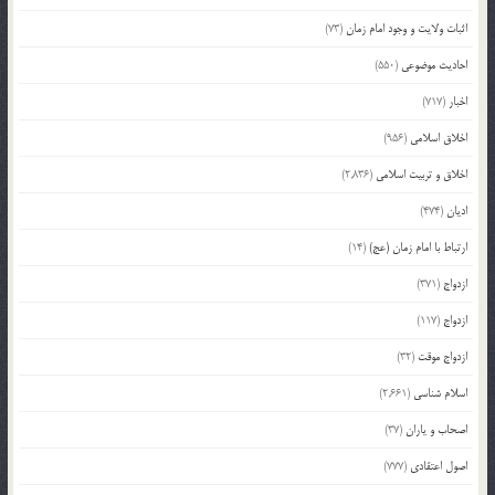
اثبات ولایت و وجود امام زمان
(73)
احادیث موضوعی
(550)
اخبار
(717)
اخلاق اسلامی
(956)
اخلاق و تربیت اسلامی
(2,836)
ادیان
(474)
ارتباط با امام زمان (عج)
(14)
ازدواج
(371)
ازدواج
(117)
ازدواج موقت
(32)
اسلام شناسی
(2,661)
اصحاب و یاران
(37)
اصول اعتقادی
(777)