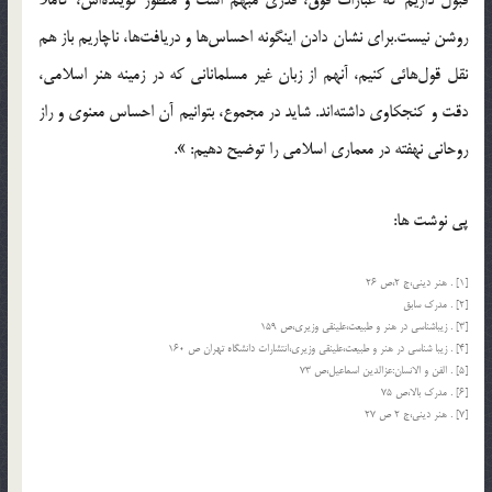
قبول داريم كه عبارات فوق، قدري مبهم است و منظور گوينده‌اش، كاملا
روشن نيست.براي نشان دادن اينگونه احساس‌ها و دريافت‌ها، ناچاريم باز هم
نقل قول‌هائي كنيم، آنهم از زبان غير مسلماناني كه در زمينه هنر اسلامي،
دقت و كنجكاوي داشته‌اند. شايد در مجموع، بتوانيم آن احساس معنوي و راز
روحاني نهفته در معماري اسلامي را توضيح دهيم: ».
پی نوشت ها:
[1] . هنر دينى،ج 2،ص 26
[2] . مدرك سابق
[3] . زيباشناسى در هنر و طبيعت،علينقى وزيرى،ص 159
[4] . زيبا شناسى در هنر و طبيعت،علينقى وزيرى،انتشارات دانشگاه تهران ص 160
[5] . الفن و الانسان:عزالدين اسماعيل،ص 73
[6] . مدرك بالا،ص 75
[7] . هنر دينى،ج 2 ص 27