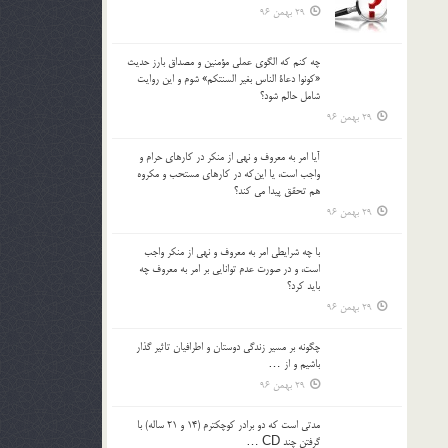
29 بهمن 96
چه كنم كه الگوي عملي مؤمنين و مصداق بارز حديث
«كونوا دعاة الناس بغير السنتكم» شوم و اين روايت
شامل حالم شود؟
29 بهمن 96
آيا امر به معروف و نهي از منكر در كارهاي حرام و
واجب است، يا اين‌كه در كارهاي مستحب و مكروه
هم تحقق پيدا مي كند؟
29 بهمن 96
با چه شرايطي امر به معروف و نهي از منکر واجب
است، و در صورت عدم توانايي بر امر به معروف چه
بايد کرد؟
29 بهمن 96
چگونه بر مسير زندگي دوستان و اطرافيان تاثير گذار
باشيم و از …
29 بهمن 96
مدتي است كه دو برادر كوچكترم (14 و 21 ساله) با
گرفتن چند CD …