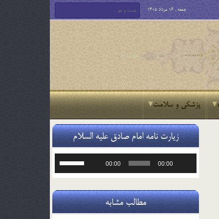
جمعه , 16 مرداد 1405
پزشکی و سلامت
زیارت نامه امام صادق علیه السلام
پخش‌کننده
برای
00:00
00:00
صوت
افزایش
یا
کاهش
صدا
مطالب مشابه
از
کلیدهای