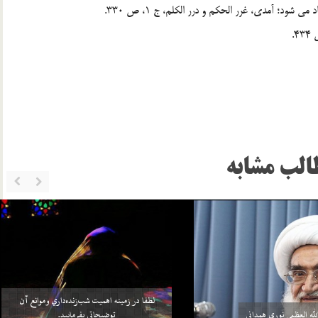
الب مشابه
خواهد بيش از واجبات خودش، چيزي را
سلامي كه بعد از اتمام نماز به 3 امام داده مي‌شود منشأ
بر خود واجب كني…
آن چيست؟