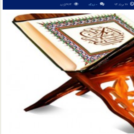
27 مرداد 94
0 دیدگاه
3924بازدید