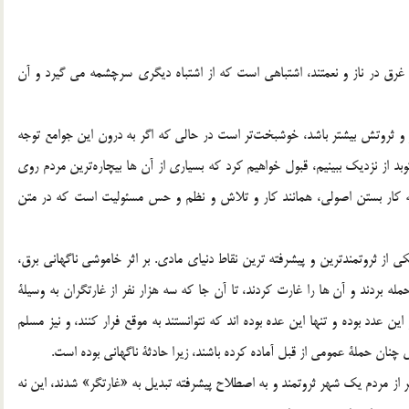
غرق در ناز و نعمتند، اشتباهي است كه از اشتباه ديگري سرچشمه مي گيرد و آن
 و ثروتش بيشتر باشد، خوشبخت‌تر است در حالي كه اگر به درون اين جوامع توجه
از نزديك ببينيم، قبول خواهيم كرد كه بسياري از آن ها بيچاره‌‌‌‌ترين مردم روي
به كار بستن اصولي، همانند كار و تلاش و نظم و حس مسئوليت است كه در متن
ي از ثروتمندترين و پيشرفته ترين نقاط دنياي مادي. بر اثر خاموشي ناگهاني برق،
له بردند و آن ها را غارت كردند، تا آن جا كه سه هزار نفر از غارتگران به وسيلة
ين عدد بوده و تنها اين عده بوده اند كه نتوانستند به موقع فرار كنند، و نيز مسلم
 چنان حملة عمومي از قبل آماده كرده باشند، زيرا حادثة ناگهاني بوده است.
فر از مردم يك شهر ثروتمند و به اصطلاح پيشرفته تبديل به «غارتگر» شدند، اين نه