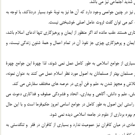
 شديد اجتماعي نيز مي باشد.
 در چنين جوامعي وجود دارد كه آن ها نيز به نوبة خود بسيار دردناكند، با توجه به
ري هستند عقب مانده اند اگر منظور از ايمان و پرهيزگاري تنها ادعاي اسلام باشد،
 ايمان و پرهيزگاري چيزي جز نفوذ آن در تمام اعمال و همة شئون زندگي نيست، و
 بسياري از جوامع اسلامي به طور کامل عمل نمي شوند، لذا چهرة اين جوامع چهرة
مسلمان بهتر از مسلمانان به اصول مورد نظر اسلام عمل مي کنند به عنوان نمونه،
ت، تلاش و مجهز شدن به علم و فن آوري در عرصه هاي مختلف سفارش مي کند.
دالت[2] ، امانت، تلاش ، كوشش، علم و دانش، آگاهي و بيداري، اتحاد و فشردگي صفوف و فداكاري دعوت مي
ه راستي اين اصول به طور كامل در جوامع اسامي امروز حكم‌‌فرما است و با اين حال
دم بهره برداري از علوم در جامعه اسلامي ديده نمي شود.
مادي در ميان كافران نيز عموميت ندارد و بسياري از كافران در فقر و تنگدستي به
ه كافران برشمرد: