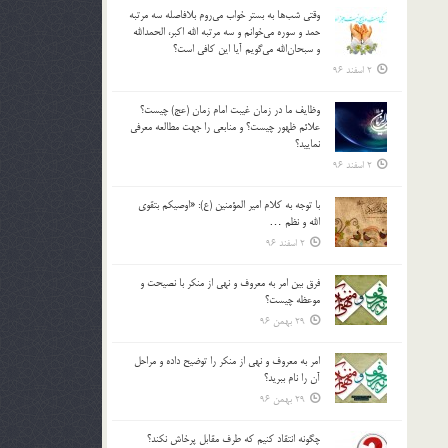
وقتي شب‌ها به بستر خواب مي‌روم بلافاصله سه مرتبه
حمد و سوره مي‌خوانم و سه مرتبه الله اكبر، الحمدالله
و سبحان‌الله مي‌گويم آيا اين كافي است؟
2 اسفند 96
وظايف ما در زمان غيبت امام زمان (عج) چيست؟
علائم ظهور چيست؟ و منابعي را جهت مطالعه معرفي
نماييد؟
2 اسفند 96
با توجه به كلام امير المؤمنين (ع): «اوصيكم بتقوي
الله و نظم …
2 اسفند 96
فرق بين امر به معروف و نهي از منكر با نصيحت و
موعظه چيست؟
29 بهمن 96
امر به معروف و نهي از منكر را توضيح داده و مراحل
آن را نام ببريد؟
29 بهمن 96
چگونه انتقاد كنيم كه طرف مقابل پرخاش نكند؟