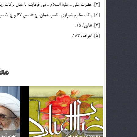
[2]. حضرت علي ـ عليه السلام ـ مي فرمايند: با عدل بركات زياد مي شود؛ آمدي، غرر الحكم و درر الكلم، ج 1، ص 330.
[3]. ر.ك، مكارم شيرازي، ناصر، همان، ج 5، ص 67 و ج 2، ص 434.
[4]. تغابن/ 15.
[5]. اعراف/ 183.
مط
اگر تأثير ترجمه قرآن براي من بيشتر باشد آيا مي توانم
خداوند نمي‌
فقط ترجمه آن را بخوانم؟ آيا اشكالي ندارد؟