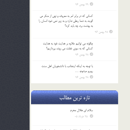
29 بهمن 96
كساني كه در برابر امر به معروف و نهي از منكر مي
گويند به شما ربطي ندارد و به زور نمي شود انسان را
به بهشت برد، چه بايد كرد؟
28 بهمن 96
چگونه مي توانيم علاوه بر هدايت خود به هدايت
كساني كه به سوي غفلت مي روند، بپردازيم؟
28 بهمن 96
با توجه به اينكه اينجانب با دانشجويان اهل سنت
روبرو مي‎شوم، …
28 بهمن 96
تازه ترین مطالب
سلام ای هلال محرم
25 خرداد 05