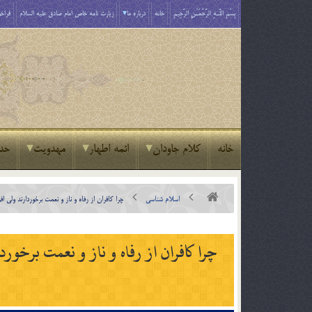
بِسْمِ اللَّـهِ الرَّحْمَـٰنِ الرَّحِيمِ
خانه
درباره ما
زیارت نامه خاص امام صادق علیه السلام
فراخو
خانه
کلام جاودان
ائمه اطهار
مهدویت
حد
اسلام شناسی
چرا كافران از رفاه و ناز و نعمت برخوردارند ولي اف
چرا كافران از رفاه و ناز و نعمت برخوردا