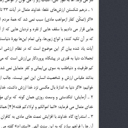
1 ـ درهم شكستن ارزش‌هاي غلط: خداوند متعال در آيات 33 تا 35 سورة زخرف مي فرمايد:
«اگر (تمكّن كفار ازمواهب مادي) سبب نمي شد كه همة مردم امت
هايي قرار مي داديم با سقف هايي از نقره و نردبان هايي كه از آ
كه بر آن تكيه كنند؛ و انواع زيورها، ولي تمام اين‌ها بهرة دنيا
آيات ياد شده بيان گر اين موضوع است كه در نظام ارزشي اس
تجملات دنيا به قدري در پيشگاه پروردگار بي‌ارزش است كه مي
كم ظرفيت و دنياطلب به سوي بي‌ايماني و كفر متمايل نمي شدند
بدانند مقياس ارزش و شخصيت انسان اين امور نيست، جالب اين ك
خوانيم: «اگر دنيا به اندازة بال مگسي نزد خدا ارزش داشت، خدا
2 ـ آزمايش: تنگدستي و وسعت روزي همان گونه كه براي م
خداي متعال مي فرمايد: «انما اموالكم و اولادكم فتنه»[4] همانا اموال و اولاد شما وسيلة امتحان شما است.
3 ـ استدراج: گاه خداوند با افزايش نعمت هاي مادي به كافرا
آن ها را فراهم سازد كه به اين سنت الهي «استدراج» گفته مي 