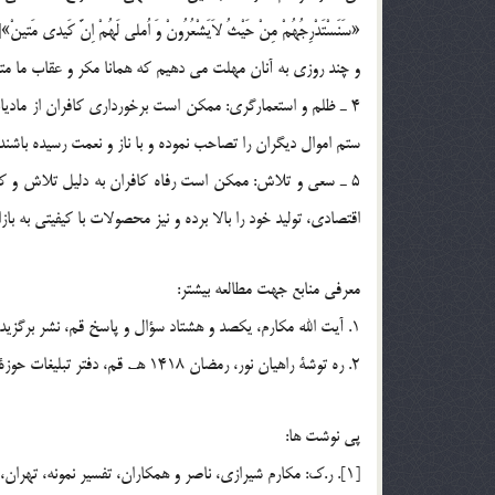
و چند روزي به آنان مهلت مي دهيم كه همانا مكر و عقاب ما م
4 ـ ظلم و استعمارگري: ممكن است برخورداري كافران از ماديات
ستم اموال ديگران را تصاحب نموده و با ناز و نعمت رسيده باشند.
5 ـ سعي و تلاش: ممكن است رفاه كافران به دليل تلاش و كوش
اقتصادي، توليد خود را بالا برده و نيز محصولات با كيفيتي به ب
معرفي منابع جهت مطالعه بيشتر:
1. آيت الله مكارم، يكصد و هشتاد سؤال و پاسخ قم، نشر برگزيده، چاپ اول 1378.
2. ره توشة راهيان نور، رمضان 1418 هـ. قم، دفتر تبليغات حوزة علميه قم، ج اول، 1376.
پي نوشت ها:
[1]. ر.ك: مكارم شيرازي، ناصر و همكاران، تفسير نمونه، تهران، دارالكتب الاسلاميه، ج 6، ص 276 تا 270.