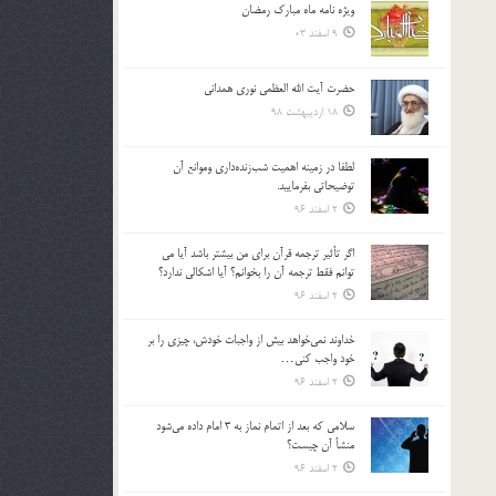
ویژه نامه ماه مبارک رمضان
بالا
9 اسفند 03
و
پایین
استفاده
حضرت آیت الله العظمی نوری همدانی
کنید.
18 اردیبهشت 98
لطفا در زمينه اهميت شب‌زنده‌داري وموانع آن
توضيحاتي بفرماييد.
2 اسفند 96
اگر تأثير ترجمه قرآن براي من بيشتر باشد آيا مي
توانم فقط ترجمه آن را بخوانم؟ آيا اشكالي ندارد؟
2 اسفند 96
خداوند نمي‌خواهد بيش از واجبات خودش، چيزي را بر
خود واجب كني…
2 اسفند 96
سلامي كه بعد از اتمام نماز به 3 امام داده مي‌شود
منشأ آن چيست؟
2 اسفند 96