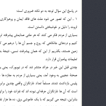
در پاسخ اين سؤال توجه به دو نكته ضروري است:
1 ـ اين كه تصور مي شود ملت هاي فاقد ايمان و پرهيزگاري 
ثروت را دليل بر خوشبختي دانستن است.
بسياري از مردم فكر مي كنند كه هر ملتي صنايعش پيشرفته تر
كنيم و دردهاي جانكاهي كه روح و جسم آن ها را درهم مي كوبد 
زمين هستند، بگذريم از اين كه همان پيشرفت نسبي، نتيجة 
تعليمات پيامبران قرار دارد.
چندي قبل اين خبر در جرائد منتشر شد كه در نيويورك، يعني يك
صحنة عجيبي به وجود آمد، يعني بسياري از مردم به مغازه ها حم
پليس بازداشت شدند. مسلماً تعداد غارتگران واقعي چندين برابر ا
است كه آن ها غارتگران حرفه‌اي نبوده اند كه نفرات خود را براي
بنابراين، نتيجه مي گيريم كه با يك خاموشي برق، ده ها هزار ن