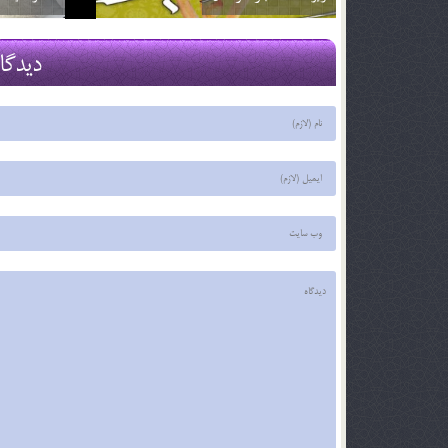
2 اسفند 96
2 اسفند 96
دیدگا