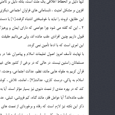
تنها دليل بر انحطاط اخلاقي يك ملت است، بلكه دليل بر ناامني
افزون بر مشكل امنيت ، نابساماني هاي فراوان اجتماعي ديگري نيز
اين حقايق، ثروت را نبايد با خوشبختي اشتباه گرفت.[1] يا دست کم مي توان گفت ثروت عامل اصلي خوشبختي نيست.
2 ـ اين كه گفته مي شود چرا جوامعي كه داراي ايمان و پرهيزکا
قبول داريم چنين افرادي عقب مانده اند، ولي مي‌دانيم حقيقت
اين امري است كه با ادعا تأمين نمي گردد.
با نهايت تأسف امروز اصول تعليمات اسلام و پيامبران خدا در
مسلمانان راستين نيست. در حالي که در برخي از کشور هاي غير 
قرآن کريم به مقوله هايي مانند: نظم، عدالت اجتماعي، وحد
اسلام به پاكي، درست كاري، ع
كند كه در بهره مندي از نعمت دنيوي نيز بسيار مؤثر است. آيا ب
عقب مانده‌اند؟ آيا عوامل فقر، مانند گناه، كم فروشي، تنبلي، ع
ذكر اين نكته نيز لازم است كه رفاه و برخورداي از نعمت هاي 
سر مي برند. اما به طور كلي، اسباب زير را مي توان از عوامل رفا