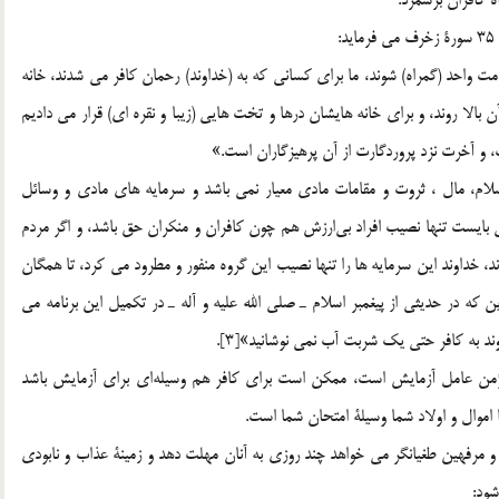
 واحد (گمراه) شوند، ما براي كساني كه به (خداوند) رحمان كافر مي شدند، خانه
ن بالا روند، و براي خانه هايشان درها و تخت هايي (زيبا و نقره اي) قرار مي داديم
ست، و آخرت نزد پروردگارت از آن پرهيزگاران است.»
لام، مال ، ثروت و مقامات مادي معيار نمي باشد و سرمايه هاي مادي و وسائل
 بايست تنها نصيب افراد بي‌ارزش هم چون كافران و منكران حق باشد، و اگر مردم
، خداوند اين سرمايه ها را تنها نصيب اين گروه منفور و مطرود مي كرد، تا همگان
ه در حديثي از پيغمبر اسلام ـ صلي الله عليه و آله ـ در تكميل اين برنامه مي
وند به كافر حتي يك شربت آب نمي نوشانيد»[3].
ؤمن عامل آزمايش است، ممكن است براي كافر هم وسيله‌اي براي آزمايش باشد
ن و مرفهين طغيانگر مي خواهد چند روزي به آنان مهلت دهد و زمينة عذاب و نابودي
شود: