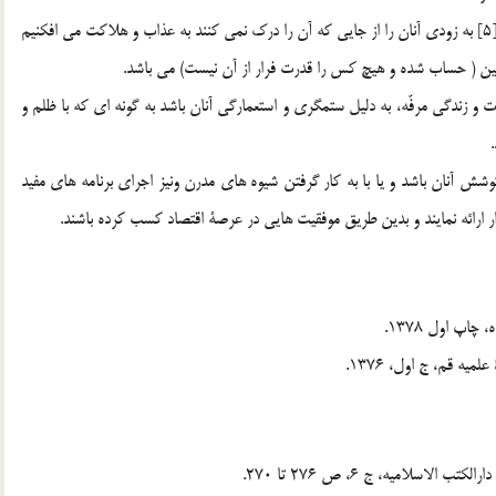
«سَنَسْتَدْرِجُهُمْ مِنْ حَيْثُ لاَيَشْعُرُونْ وَ اُملي لَهُمْ اِنَّ كَيدي مَتينْ»[5] به زودي آنان را از جايي كه آن را درك نمي كنند به عذاب و هلاكت مي افكنيم
تين ( حساب شده و هيچ كس را قدرت فرار از آن نيست) مي باشد.
 و زندگي مرفّه، به دليل ستمگري و استعمارگي آنان باشد به گونه اي كه با ظلم و
ش آنان باشد و يا با به كار گرفتن شيوه هاي مدرن ونيز اجراي برنامه هاي مفيد
ازار ارائه نمايند و بدين طريق موفقيت هايي در عرصة اقتصاد كسب كرده باشند.