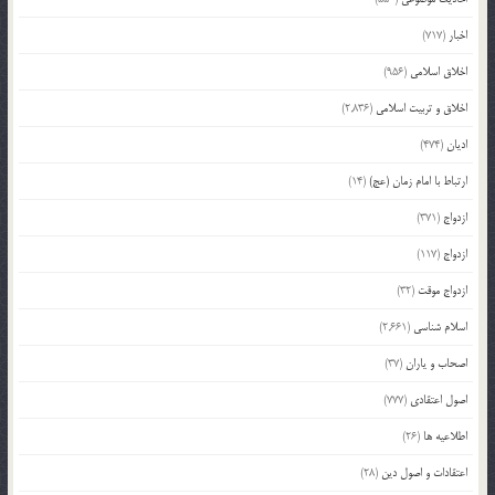
اخبار
(717)
اخلاق اسلامی
(956)
اخلاق و تربیت اسلامی
(2,836)
ادیان
(474)
ارتباط با امام زمان (عج)
(14)
ازدواج
(371)
ازدواج
(117)
ازدواج موقت
(32)
اسلام شناسی
(2,661)
اصحاب و یاران
(37)
اصول اعتقادی
(777)
اطلاعیه ها
(26)
اعتقادات و اصول دین
(28)