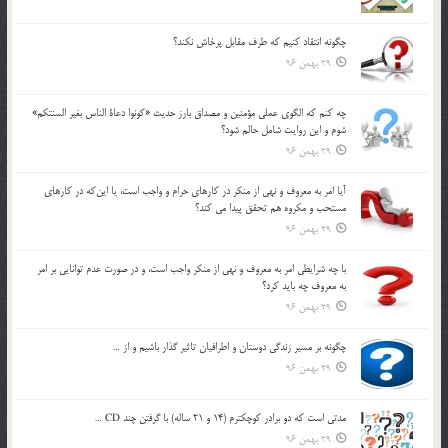
چگونه انتقاد كنيم كه طرف مقابل پرخاش نكند؟
29 بهمن 96
چه كنم كه الگوي عملي مؤمنين و مصداق بارز حديث «كونوا دعاة الناس بغير السنتكم»
شوم و اين روايت شامل حالم شود؟
29 بهمن 96
آيا امر به معروف و نهي از منكر در كارهاي حرام و واجب است، يا اين‌كه در كارهاي
مستحب و مكروه هم تحقق پيدا مي كند؟
29 بهمن 96
با چه شرايطي امر به معروف و نهي از منکر واجب است، و در صورت عدم توانايي بر امر
به معروف چه بايد کرد؟
29 بهمن 96
چگونه بر مسير زندگي دوستان و اطرافيان تاثير گذار باشيم و از …
29 بهمن 96
مدتي است كه دو برادر كوچكترم (14 و 21 ساله) با گرفتن چند CD …
29 بهمن 96