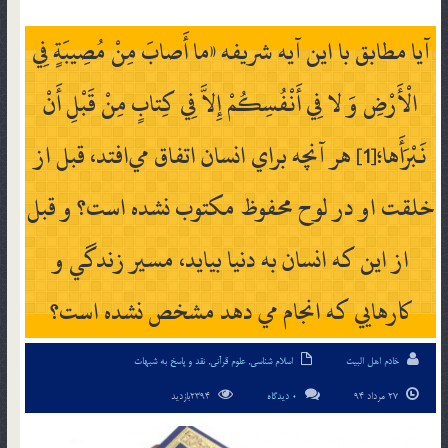
آيا مطابق با اين آيه شريفه «ما أَصابَ مِنْ مُصِيبَةٍ فِي
الْأَرْضِ وَ لا فِي أَنْفُسِكُمْ إِلاَّ فِي كِتابٍ مِنْ قَبْلِ أَنْ
نَبْرَأَها؛[1] هر آنچه براي انسان اتفاق مي‎افتد، قبل از
خلقت او در لوح محفوظ مكتوب نشده است؟ و قبل
از اين که انسان به دنيا بيايد، مسير زندگي و
کارهايي که انجام مي دهد مشخص نشده است؟
خادم اهل البیت
اسلام شناسی
,
علوم قرآنی
,
نقد و پاسخ به شبهات
27 مرداد 94
0 دیدگاه
2394بازدید