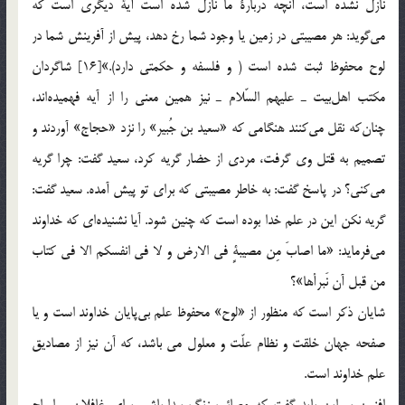
نازل نشده است، آنچه دربارة ما نازل شده است آية ديگري است كه
مي‌گويد: هر مصيبتي در زمين يا وجود شما رخ دهد، پيش از آفرينش شما در
لوح محفوظ ثبت شده است ( و فلسفه و حكمتي دارد).»[16] شاگردان
مكتب اهل‌بيت ـ عليهم السّلام ـ نيز همين معني را از آيه فهميده‎اند،
چنان‌كه نقل مي‎كنند هنگامي كه «سعيد بن جُبير» را نزد «حجاج» آوردند و
تصميم به قتل وي گرفت، مردي از حضار گريه كرد، سعيد گفت: چرا گريه
مي‎كني؟ در پاسخ گفت: به خاطر مصيبتي كه براي تو پيش آمده. سعيد گفت:
گريه نكن اين در علم خدا بوده است كه چنين شود. آيا نشنيده‎اي كه خداوند
مي‌فرمايد: «ما اصابَ مِن مصيبةٍ في الارض و لا في انفسكم الا في كتاب
من قبل آن نَبرأها»؟
شايان ذكر است كه منظور از «لوح» محفوظ علم بي‎پايان خداوند است و يا
صفحه جهان خلقت و نظام علّت و معلول مي باشد، كه آن نيز از مصاديق
علم خداوند است.
افزون بر اين بايد گفت که مصائب زنگ بيدارباشي براي غافلان و ارواح