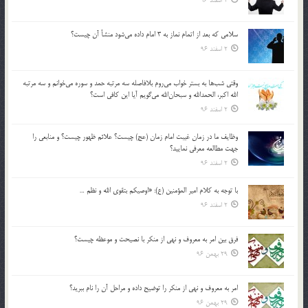
2 اسفند 96
سلامي كه بعد از اتمام نماز به 3 امام داده مي‌شود منشأ آن چيست؟
2 اسفند 96
وقتي شب‌ها به بستر خواب مي‌روم بلافاصله سه مرتبه حمد و سوره مي‌خوانم و سه مرتبه
الله اكبر، الحمدالله و سبحان‌الله مي‌گويم آيا اين كافي است؟
2 اسفند 96
وظايف ما در زمان غيبت امام زمان (عج) چيست؟ علائم ظهور چيست؟ و منابعي را
جهت مطالعه معرفي نماييد؟
2 اسفند 96
با توجه به كلام امير المؤمنين (ع): «اوصيكم بتقوي الله و نظم …
2 اسفند 96
فرق بين امر به معروف و نهي از منكر با نصيحت و موعظه چيست؟
29 بهمن 96
امر به معروف و نهي از منكر را توضيح داده و مراحل آن را نام ببريد؟
29 بهمن 96