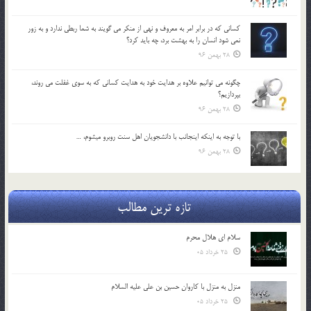
كساني كه در برابر امر به معروف و نهي از منكر مي گويند به شما ربطي ندارد و به زور
نمي شود انسان را به بهشت برد، چه بايد كرد؟
28 بهمن 96
چگونه مي توانيم علاوه بر هدايت خود به هدايت كساني كه به سوي غفلت مي روند،
بپردازيم؟
28 بهمن 96
با توجه به اينكه اينجانب با دانشجويان اهل سنت روبرو مي‎شوم، …
28 بهمن 96
تازه ترین مطالب
سلام ای هلال محرم
25 خرداد 05
منزل به منزل با کاروان حسین بن علی علیه السلام
25 خرداد 05