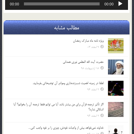
پخش‌کننده
00:00
00:00
صوت
مطالب مشابه
ویژه نامه ماه مبارک رمضان
9 اسفند 03
حضرت آیت الله العظمی نوری همدانی
18 اردیبهشت 98
لطفا در زمينه اهميت شب‌زنده‌داري وموانع آن توضيحاتي بفرماييد.
2 اسفند 96
اگر تأثير ترجمه قرآن براي من بيشتر باشد آيا مي توانم فقط ترجمه آن را بخوانم؟ آيا
اشكالي ندارد؟
2 اسفند 96
خداوند نمي‌خواهد بيش از واجبات خودش، چيزي را بر خود واجب كني…