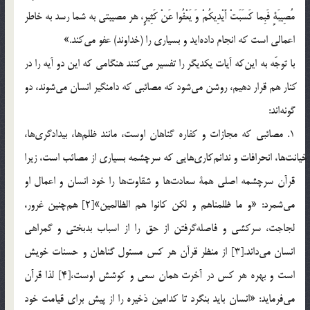
مُصِيبَةٍ فَبِما كَسَبَتْ أَيْدِيكُمْ وَ يَعْفُوا عَنْ كَثِيرٍ، هر مصيبتي به شما رسد به خاطر
اعمالي است كه انجام داده‎ايد و بسياري را (خداوند) عفو مي‌كند.»
با توجّه به اين‌كه آيات يكديگر را تفسير مي‎كنند هنگامي كه اين دو آيه را در
كنار هم قرار دهيم، روشن مي‌شود كه مصائبي كه دامنگير انسان مي‎شوند، دو
گونه‎اند:
1. مصائبي كه مجازات و كفاره گناهان اوست، مانند ظلم‎ها، بيدادگري‎ها،
خيانت‎ها، انحرافات و ندانم‎كاري‎هايي كه سرچشمه بسياري از مصائب است، زيرا
قرآن سرچشمه اصلي همة سعادت‎ها و شقاوت‎ها را خود انسان و اعمال او
مي‎شمرد: «و ما ظلمناهم و لكن كانوا هم الظالمين»[2] هم‎چنين غرور،
لجاجت، سركشي و فاصله‎گرفتن از حق را از اسباب بدبختي و گمراهي
انسان مي‎داند.[3] از منظر قرآن هر كس مسئول گناهان و حسنات خويش
است و بهره هر كس در آخرت همان سعي و كوشش اوست،[4] لذا قرآن
مي‎فرمايد: «انسان بايد بنگرد تا كدامين ذخيره را از پيش براي قيامت خود