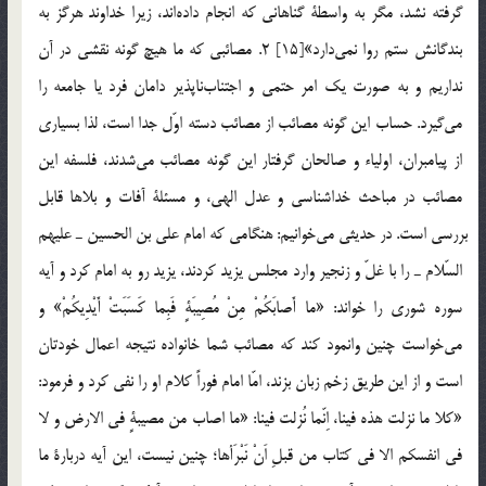
گرفته نشد، مگر به واسطة گناهاني كه انجام داده‎اند، زيرا خداوند هرگز به
بندگانش ستم روا نمي‎دارد»[15] 2. مصائبي كه ما هيچ گونه نقشي در آن
نداريم و به صورت يك امر حتمي و اجتناب‎ناپذير دامان فرد يا جامعه را
مي‎گيرد. حساب اين گونه مصائب از مصائب دسته اوّل جدا است، لذا بسياري
از پيامبران، اولياء و صالحان گرفتار اين گونه مصائب مي‎شدند، فلسفه اين
مصائب در مباحث خداشناسي و عدل الهي، و مسئلة آفات و بلاها قابل
بررسي است. در حديثي مي‎خوانيم: هنگامي كه امام علي بن الحسين ـ عليهم
السّلام ـ را با غلّ و زنجير وارد مجلس يزيد كردند، يزيد رو به امام كرد و آيه
سوره شوري را خواند: «ما أَصابَكُمْ مِنْ مُصِيبَةٍ فَبِما كَسَبَتْ أَيْدِيكُمْ» و
مي‎خواست چنين وانمود كند كه مصائب شما خانواده نتيجه اعمال خودتان
است و از اين طريق زخم زبان بزند، امّا امام فوراً كلام او را نفي كرد و فرمود:
«كلا ما نزلت هذه فينا، اِنّما نُزلت فينا: «ما اصاب من مصيبةٍ في الارض و لا
في انفسكم الا في كتاب من قبلِ اَنْ نَبْرَأها؛ چنين نيست، اين آيه دربارة ما