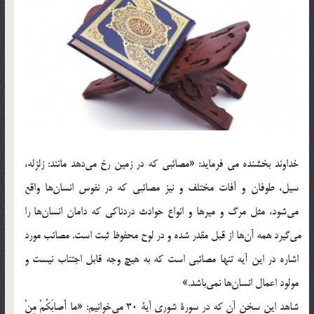
خداوند بخشنده مي فرمايد: «مصائبي كه در زمين رخ مي‎دهد مانند: زلزله،
سيل، طوفان و آفات مختلف و نيز مصائبي كه در نفوس انسان‎ها واقع
مي‌شود، مثل مرگ و ميرها و انواع حوادث دردناكي كه دامان انسان‎ها را
مي‎گيرد همه آن‌ها از قبل مقدر شده و در لوح محفوظ ثبت است. مصائب مورد
اشاره در اين آيه تنها مصائبي است كه به هيچ وجه قابل اجتناب نيست و
مولود اعمال انسان‎ها نمي‌باشد.»
شاهد اين سخن آن كه در سورة شوري آية 30 مي‎خوانيم: «ما أَصابَكُمْ مِنْ