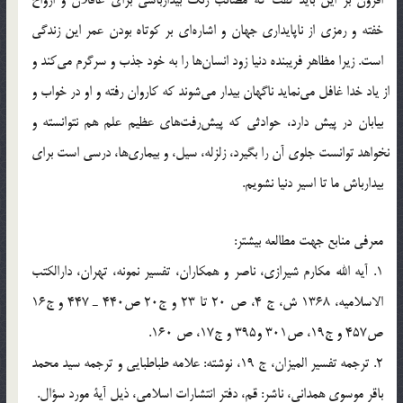
خفته و رمزي از ناپايداري جهان و اشاره‎اي بر كوتاه بودن عمر اين زندگي
است. زيرا مظاهر فريبنده دنيا زود انسان‎ها را به خود جذب و سرگرم مي‌كند و
از ياد خدا غافل مي‎نمايد ناگهان بيدار مي‎شوند كه كاروان رفته و او در خواب و
بيابان در پيش دارد، حوادثي كه پيش‌رفت‎هاي عظيم علم هم نتوانسته و
نخواهد توانست جلوي آن را بگيرد، زلزله، سيل، و بيماري‎ها، درسي است براي
بيدارباش ما تا اسير دنيا نشويم.
معرفي منابع جهت مطالعه بيشتر:
1. آيه الله مکارم شيرازي، ناصر و همکاران، تفسير نمونه، تهران، دارالکتب
الاسلاميه، 1368 ش، ج 4، ص 20 تا 23 و ج20 ص440 ـ 447 و ج16
ص457 و ج19، ص301 و395 و ج17، ص 160.
2. ترجمه تفسير الميزان، ج 19، نوشته: علامه طباطبايي و ترجمه سيد محمد
باقر موسوي همداني، ناشر: قم، دفتر انتشارات اسلامي، ذيل آية مورد سؤال.