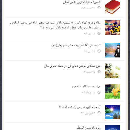
«نفس» خطرناک ترین دشمن انسان
26 اسفند 93
مقام و درجه كدام يك از 14 معصوم بالاتر است چون بعضي امام علي ـ عليه السلام ـ
و بعضي ها امام زمان (عج) را از همه بالاتر مي دانند چرا؟
12 دی 94
تشرف علي آقا قاضي به محضر امام زمان(عج)
15 دی 95
طرح همگانی خواندن دعای فرج در لحظه تحویل سال
27 اسفند 03
چهل حدیث نگاه به نامحرم
13 خرداد 94
آیا جرقه ظهور در یمن زده شده است ؟!
8 فروردین 94
ویژه ماه شعبان المعظّم