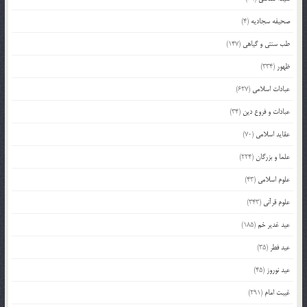
صحیفه سجادیه
(4)
طب سنتی و گیاهی
(147)
ظهور
(334)
عبادات اسلامی
(627)
عبادات و فروع دین
(34)
عقاید اسلامی
(70)
علما و بزرگان
(224)
علوم اسلامی
(43)
علوم قرآنی
(343)
عید غدیر خم
(185)
عید فطر
(35)
عید نوروز
(45)
غیبت امام
(291)