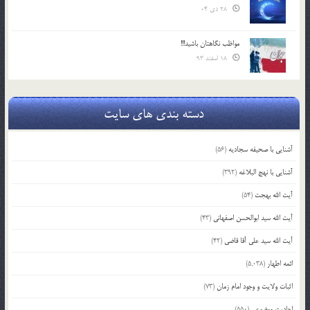
28 دی 04
مواظب نگاهتان باشید!!!
18 اسفند 93
دسته بندی های سایت
آشنایی با صحیفه سجادیه
(56)
آشنایی با نهج البلاغه
(392)
آیت الله بهجت
(54)
آیت الله سید ابوالحسن اصفهانی
(43)
آیت الله سید علی آقا قاضی
(42)
ائمه اطهار
(5,038)
اثبات ولایت و وجود امام زمان
(73)
احادیث موضوعی
(550)