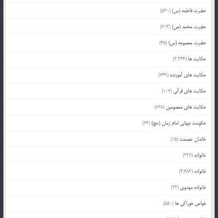
حضرت فاطمه (س)
(530)
حضرت محمد (ص)
(613)
حضرت معصومه (س)
(45)
حکایت ها
(2,244)
حکایت های آموزنده
(749)
حکایت های قرآنی
(107)
حکایت های معصومین
(838)
حکومت جهانی امام زمان (عج)
(24)
خاندان عصمت
(15)
خانواده
(227)
خانواده
(2,682)
خانواده مهدوی
(22)
خواص خوراکی ها
(550)