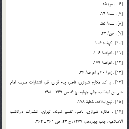
[6] . زمر/ 15.
[7] . نساء/ 14.
[8] . نساء/ 55.
[9] . جن/ 23.
[10] . كهف/ 106.
[11] . اعراف/ 106.
[12] . اعراف/ 179.
[13] . زمر/ 60 و اعراف/ 36.
[14] . ر. ك: مكارم شيرازي، ناصر، پيام قرآن، قم، انتشارات مدرسه امام
علي بن ابيطالب، چاپ چهارم، ج 6، ص 369 ـ 395.
[15] . نهج‎البلاغه، خطبة 178.
[16] . مكارم شيرازي، ناصر، تفسير نمونه، تهران، انتشارات دارالكتب
الاسلاميه، چاپ چهاردهم، 1377، ج 23، ص 361 ـ 364.