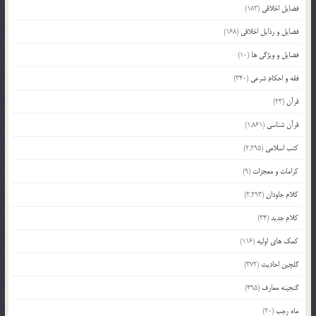
فضایل اخلاقی
(183)
فضایل و رذایل اخلاقی
(168)
فضایل و ویژگی ها
(10)
فقه و احکام شرعی
(340)
قرآن
(23)
قرآن شناسی
(1,861)
کتب اسلامی
(2,295)
کرامات و معجزات
(9)
کلام جاودان
(2,293)
کلام جدید
(34)
کمک های اولیه
(116)
گلچین احادیث
(372)
گنجینه معارف
(495)
ماه رجب
(20)