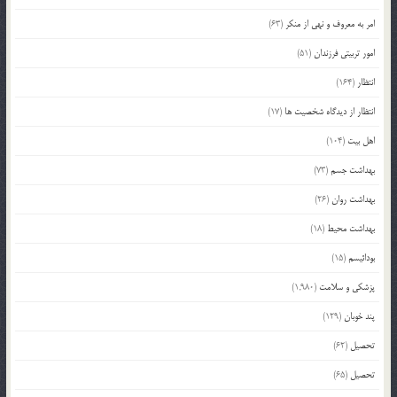
امر به معروف و نهی از منکر
(63)
امور تربیتی فرزندان
(51)
انتظار
(164)
انتظار از دیدگاه شخصیت ها
(17)
اهل بیت
(104)
بهداشت جسم
(73)
بهداشت روان
(26)
بهداشت محیط
(18)
بودائیسم
(15)
پزشکی و سلامت
(1,980)
پند خوبان
(129)
تحصیل
(62)
تحصیل
(65)