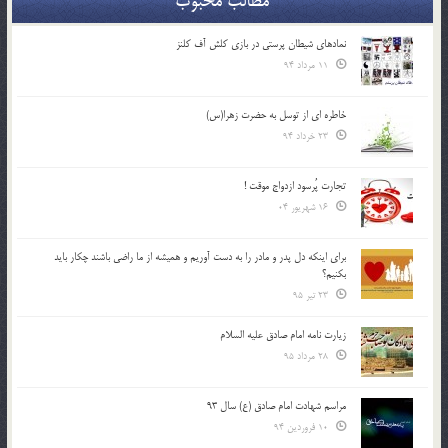
مطالب محبوب
نمادهای شیطان پرستی در بازی کلش آف کلنز
11 مرداد 94
خاطره ای از توسل به حضرت زهرا(س)
23 خرداد 94
تجارت پُرسود ازدواج موقت !
16 شهریور 04
براي اينكه دل پدر و مادر را به دست آوريم و هميشه از ما راضي باشند چكار بايد
بكنيم؟
23 تیر 95
زیارت نامه امام صادق علیه السلام
28 مرداد 95
مراسم شهادت امام صادق (ع) سال 93
10 فروردین 94