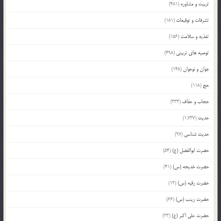
تربیت و مشاوره
(481)
تشرفات و توقیعات
(181)
تغذیه و سلامت
(156)
توصیه های تربیتی
(498)
جوان و نوجوان
(148)
حج
(118)
حجاب و عفاف
(333)
حدیث
(1,737)
حدیث شناسی
(97)
حضرت ابوالفضل (ع)
(54)
حضرت خدیجه (س)
(41)
حضرت رقیه (س)
(13)
حضرت زینب (س)
(66)
حضرت علی اکبر (ع)
(23)