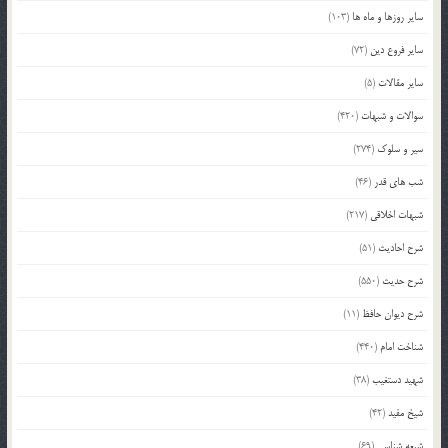
سایر روزها و ماه ها
(103)
سایر فروع دین
(72)
سایر مقالات
(5)
سوالات و شبهات
(420)
سیر و سلوک
(274)
شب های قدر
(46)
شبهات اخلاقی
(217)
شرح احادیث
(51)
شرح حدیث
(550)
شرح دیوان حافظ
(11)
شناخت امام
(440)
شهید دستغیب
(38)
شیخ مفید
(42)
شیعه شناسی
(69)