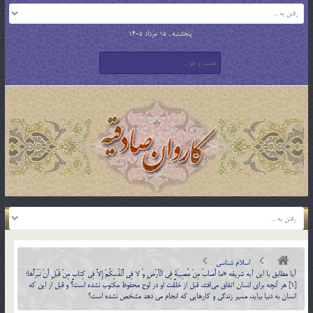
پنجشنبه , 15 مرداد 1405
اسلام شناسی
آيا مطابق با اين آيه شريفه «ما أَصابَ مِنْ مُصِيبَةٍ فِي الْأَرْضِ وَ لا فِي أَنْفُسِكُمْ إِلاَّ فِي كِتابٍ مِنْ قَبْلِ أَنْ نَبْرَأَها؛
[1] هر آنچه براي انسان اتفاق مي‎افتد، قبل از خلقت او در لوح محفوظ مكتوب نشده است؟ و قبل از اين که
انسان به دنيا بيايد، مسير زندگي و کارهايي که انجام مي دهد مشخص نشده است؟