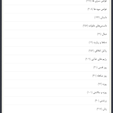
خواص سبزی ها
(228)
خواص میوه ها
(308)
داستان
(146)
دانستنی‌های خانواده
(357)
دجال
(29)
دعاها و زیارت
(19)
رذایل اخلاقی
(252)
رژیم های غذایی
(209)
روز قدس
(31)
روز مباهله
(41)
روزه
(93)
روزه و سلامتی
(101)
زرتشتی
(40)
زنان
(317)