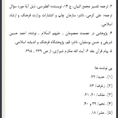
3. ترجمه تفسير مجمع البيان، ج 14، نويسنده: الطبرسي، ذيل آية مورد سؤال
ترجمه: علي كرمي، ناشر: سازمان چاپ و انتشارات وزارت فرهنگ و ارشاد
اسلامي.
4. پژوهشي در عصمت معصومان ـ عليهم السّلام ـ نوشته: احمد حسين
شريفي و حسن يوسفيان، ناشر: قم، پژوهشگاه فرهنگ و انديشه اسلامي.
5. پيام قرآن جلد 6، آيت الله مكارم شيرازي، از ص 369 ـ 395.
پي نوشت ها:
[1] . حديد/ 22.
[2] . زخرف/ 76.
[3] . ملك/ 20، 21.
[4] . نجم/ 39 و 40.
[5] . حشر/ 18.