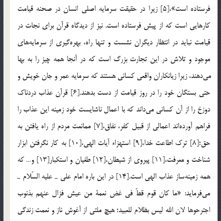
فرستاده است»،[5] زيرا در حقيقت سرمايه اصلي انسان در صحنه قيامت
كارهايي است كه از پيش فرستاده است. نيز از ديدگاه قرآن براي نجات در
قيامت نبايد در انتظار ديگران نشست و تنها راه، بهره‎گيري از سرمايه‎هاي
موجود و تلاش در اين تجارت بزرگ است كه در آنجا همه چيز را به بها
مي‎دهند، زيرا زيانكاران واقعي كساني هستند كه سرمايه عمر و جان خويش و
حتي بستگان خود را در روز قيامت از دست بدهند.[6] قرآن عذاب دردناك
دوزخ را از آن كساني مي‎داند كه با اعمال ناشايست خود زمينه اين عذاب را
فراهم آورده‎اند اعمالي از قبيل كفر، نفاق،[7] ممانعت مردم از راه يافتن به
حق؛[8] ترك اطاعت خدا،[9] استهزاء آيات الهي،[10] به كار نگرفتن ابزار
شناخت و معرفت،[11] پيروي از شيطان،[12] طغيان و استكبار[13] و… كه
همه زمينه‎ساز عذاب الهي است.[14] در اين باره امام علي ـ عليه السّلام ـ
مي‎فرمايد: «ما كان قوم قطّ في غض نعمة من عيش فزال عنهم بذنوب
اجترحوها لان الله ليس بظلام للعبيد؛ هيچ ملتي از آغوش ناز و نعمت زندگي