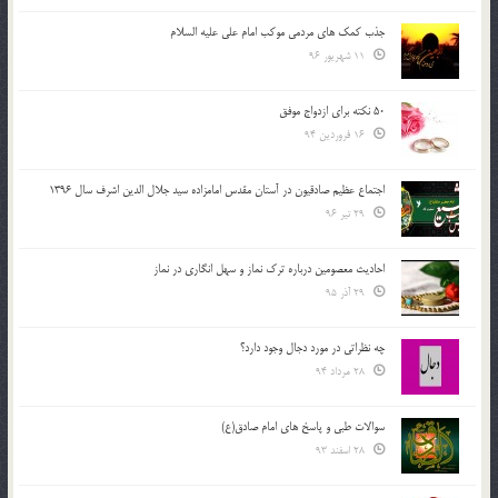
جذب کمک های مردمی موکب امام علی علیه السلام
11 شهریور 96
50 نکته برای ازدواج موفق
16 فروردین 94
اجتماع عظیم صادقیون در آستان مقدس امامزاده سید جلال الدین اشرف سال 1396
29 تیر 96
احادیث معصومین درباره ترک نماز و سهل انگاری در نماز
29 آذر 95
چه نظراتی در مورد دجال وجود دارد؟
28 مرداد 94
سوالات طبی و پاسخ های امام صادق(ع)
28 اسفند 93