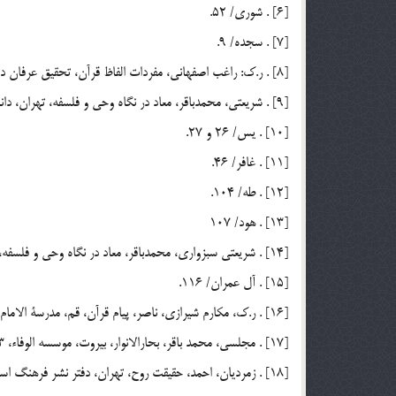
[6] . شوري/ 52.
[7] . سجده/ 9.
[8] . ر.ك: راغب اصفهاني، مفردات الفاظ قرآن، تحقيق عرفان داودي، بيروت، الدار الکاتب، چاپ اول، 1412 هـ ق، ص 291.
[9] . شريعتي، محمدباقر، معاد در نگاه وحي و فلسفه، تهران، دانشگاه تهران، چاپ دوم، 1363، ص 316.
[10] . يس/ 26 و 27.
[11] . غافر/ 46.
[12] . طه/ 104.
[13] . هود/ 107
[14] . شريعتي سبزواري، محمدباقر، معاد در نگاه وحي و فلسفه، تهران، دانشگاه تهران، چاپ، 1363، ص 317ـ318.
[15] . آل عمران/ 116.
[16] . ر.ك، مكارم شيرازي، ناصر، پيام قرآن، قم، مدرسة الامام علي بن ابيطالب، چاپ چهارم، 1374، ج 6.
[17] . مجلسي، محمد باقر، بحارالانوار، بيروت، موسسه الوفاء، 1403 ق، ج 6، ص 293.
[18] . زمرديان، احمد، حقيقت روح، تهران، دفتر نشر فرهنگ اسلامي، چاپ پنجم، 1376، ص 96.