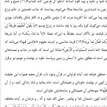
در مورد سرنوشت كفار نيز چنين مي‎فرمايد: «النَّارُ يُعْرَضُونَ عَلَيْها غُدُوًّا وَ عَشِيًّا وَ يَوْمَ تَقُومُ السَّاعَةُ أَدْخِلُوا آلَ فِرْعَوْنَ أَشَدَّ الْعَذابِ»[11] صبح و شام
كافران را به آتش عرضه مي‎دارند و روزي كه قيامت بر پا شود آل فرعون به شديدترين عذاب‎ها مبتلا مي‎شوند. پيداست كه عذاب نخستين در عالم برزخ
به صورت موقت انجام مي‎گيرد و شامگاه و بامداد شرايط كنوني وجود پيدا مي‎كند، امّا اكثريت مردم كه از مؤمن خالص و نه كافر شكل يافته‎اند، چيزي
نمي‎فهمند، همان‎گونه كه در دنيا ناآگاه بودند، موقعي كه مبعوث مي‎شوند، مي‎گويند گويا يك روز يا چند ساعت در برزخ بوديم «إِذْ يَقُولُ أَمْثَلُهُمْ طَرِيقَةً إِنْ
لَبِثْتُمْ إِلاَّ يَوْماً»[12] آري كسي كه در دنيا كور و نادان باشد، در قيامت نيز ناآگاه است. مضافاً به اين‎كه جملة «إِلاَّ ما شاءَ رَبُّكَ» در آية شريفة
«خالِدِينَ فِيها ما دامَتِ السَّماواتُ وَ الْأَرْضُ إِلاَّ ما شاءَ رَبُّكَ إِنَّ رَبَّكَ فَعَّالٌ لِما يُرِيدُ»[13] قرينه مناسبي بر ابديت مفهوم «خالِدِينَ فِيها» مي‎باشد كه
اين استثنا در واقع نفي خلود از بهشت و دوزخ بر برزخيه است و جملة «ما دامَتِ السَّماواتُ وَ الْأَرْضُ» نشانة اين است كه خلود در عذاب و نعمت‎هاي
ي است نه مطلق، يعني تا آسمان و زمين برپاست خلود در بهشت و جهنم نيز برقرار
ت محقق خواهد شد، آيات فراواني در قرآن وجود دارد. قرآن مجيد همواره اين حقيقت
آور مي‎شود و به انسان‎ها بشارت مي‎دهد كه الطاف بي‎كران الهي در بهشت جاوداني و هميشگي است، شاد بمانيد و شاد زندگي كنيد، و از آن
يات الهي، دشمنان خدا و پيامبر ـ صلّي الله عليه و آله ـ و مرتدان در آيات مختلف
به عنوان كساني كه در دوزخ جاودانه مي‎مانند ذكر شده‎اند به عنوان نمونه به يك آيه اشاره مي‎شود: «إِنَّ الَّذِينَ كَفَرُوا لَنْ تُغْنِيَ عَنْهُمْ أَمْوالُهُمْ وَ لا