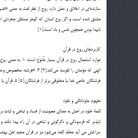
مشتق شده است، و اگر روح انسان كه گوهر مستقل مجردي است،
ناپيدا بودن همچون نفس و باد است.[1]
كاربردهاي روح در قرآن
فرشتگان خاص خدا يا مخلوقي برتر از فرشتگان.[5] 5. قرآن يا وحي آسماني.[6] 6. به معني روح انساني آمده است.[7]
مفهوم جاودانگي و خلود