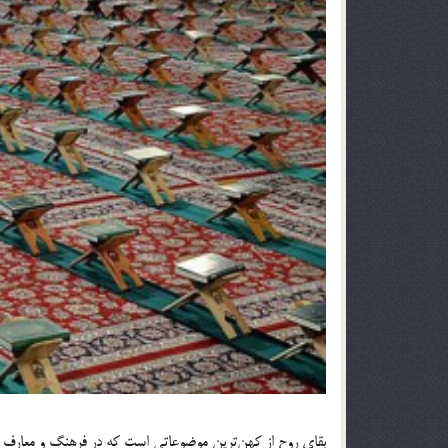
بقاي روح از كهن‌ترين موضوعاتي است كه در فرهنگ و معارف ب