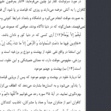
برزخي، مفهومي موقت دارد، نه معناي هميشگي و اين خلود، نسب
است.[14] ب) بهشت و جهنم موعود
امّا دربارة خلود در بهشت و جهنم موعود كه پس از برپايي قيام
را ياد
بهره‎گيري نماييد. در آية 35 سوره رعد مي‎خوانيم «أُكُلُها دائِمٌ وَ ظِلُّها»؛ ميوه‎هاي آن هميشگي و سايه‎هايش جاوداني است.
كافران اعم از منكران مبدأ و معاد يا مشركان، تكذيب كنندگان آ