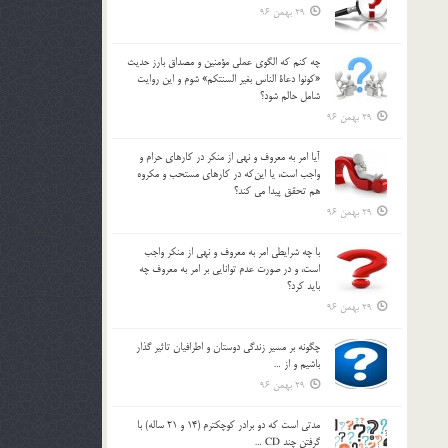
29 بهمن 96
چه كنم كه الگوي عملي مؤمنين و مصداق بارز حديث
«كونوا دعاة الناس بغير السنتكم» شوم و اين روايت
شامل حالم شود؟
29 بهمن 96
آيا امر به معروف و نهي از منكر در كارهاي حرام و
واجب است، يا اين‌كه در كارهاي مستحب و مكروه
هم تحقق پيدا مي كند؟
29 بهمن 96
با چه شرايطي امر به معروف و نهي از منکر واجب
است، و در صورت عدم توانايي بر امر به معروف چه
بايد کرد؟
29 بهمن 96
چگونه بر مسير زندگي دوستان و اطرافيان تاثير گذار
باشيم و از …
29 بهمن 96
مدتي است كه دو برادر كوچكترم (14 و 21 ساله) با
گرفتن چند CD …