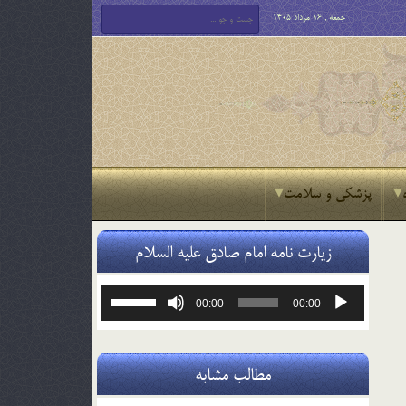
جمعه , 16 مرداد 1405
پزشکی و سلامت
زیارت نامه امام صادق علیه السلام
پخش‌کننده
برای
00:00
00:00
صوت
افزایش
یا
کاهش
صدا
مطالب مشابه
از
کلیدهای