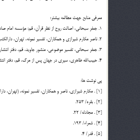
معرفي منابع جهت مطالعه بيشتر:
1. جعفر سبحاني، اصالت روح از نظر قرآن، قم: مؤسسه امام صادق ـ عليه السّلام ـ چ 2.
2. ناصر مكارم شيرازي و همكاران، تفسير نمونه، تهران، دارالكتب الاسلاميه، چ 2، 1361، ج 12.
3. جعفر سبحاني، تفسير موضوعي، منشور جاويد، قم، دفتر انتشارات اسلامي، 1364، ج 4.
4. حبيب‎الله طاهري، سيري در جهان پس از مرگ، قم، دفتر انتشارات اسلامي، چ 2، 1376.
پي نوشت ها:
[1] . مكارم شيرازي، ناصر و همكاران، تفسير نمونه، (تهران، دارالكتب الاسلامية، چ 2، 61) ج 12، ص 250.
[2] . بقره/ 253.
[3] . مجادله/ 22.
[4] . شعراء/ 193.
[5] . قدر/ 4.