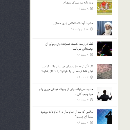
ویژه نامه ماه مبارک رمضان
بالا
9 اسفند 03
و
پایین
استفاده
حضرت آیت الله العظمی نوری همدانی
کنید.
18 اردیبهشت 98
لطفا در زمينه اهميت شب‌زنده‌داري وموانع آن
توضيحاتي بفرماييد.
2 اسفند 96
اگر تأثير ترجمه قرآن براي من بيشتر باشد آيا مي
توانم فقط ترجمه آن را بخوانم؟ آيا اشكالي ندارد؟
2 اسفند 96
خداوند نمي‌خواهد بيش از واجبات خودش، چيزي را بر
خود واجب كني…
2 اسفند 96
سلامي كه بعد از اتمام نماز به 3 امام داده مي‌شود
منشأ آن چيست؟
2 اسفند 96