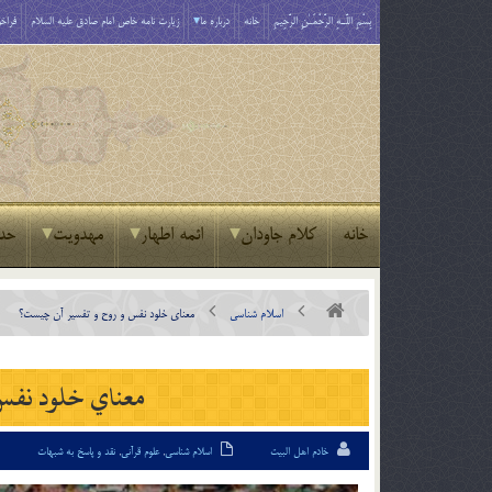
بِسْمِ اللَّـهِ الرَّحْمَـٰنِ الرَّحِيمِ
خانه
درباره ما
زیارت نامه خاص امام صادق علیه السلام
فراخو
خانه
کلام جاودان
ائمه اطهار
مهدویت
حد
اسلام شناسی
معناي خلود نفس و روح و تفسير آن چيست؟
معناي خلود نفس
خادم اهل البیت
اسلام شناسی
,
علوم قرآنی
,
نقد و پاسخ به شبهات