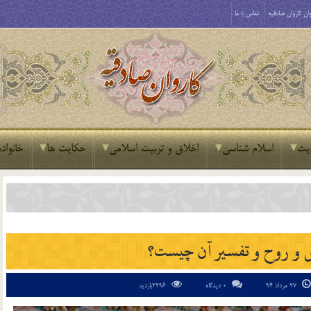
ان کاروان صادقیه
تماس با ما
یث
اسلام شناسی
اخلاق و تربیت اسلامی
حکایت ها
خانواده
 و روح و تفسير آن چيست؟
27 مرداد 94
0 دیدگاه
2296بازدید