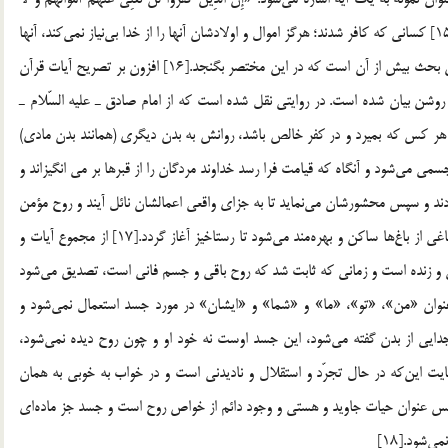
أَوْلادُهُمْ مِنَ اللَّهِ شَيْئاً وَ أُولئِكَ أَصْحابُ النَّارِ هُمْ فِيها خالِدُونَ»[15] كساني كه كافر شدند؛ هرگز اموال و اولادشان آنها را از خدا بي‎نياز نمي‎كند، آنها
اصحاب آتشند و جاودانه در آن خواهند ماند» آيات مربوط به اين بحث بيش از آن است كه در اين مختصر بگنجد.[16] افزون بر تصريح آيات قرآن
ر روشن بيان شده است. در روايتي نقل شده است كه از امام صادق ـ عليه السّلام ـ
د روحش به كجا مي‎رود؟ امام فرمود: هر كس كه بميرد و در كفر خالص باشد، روانش به بدن ديگري (همانند بدن مادي)
انتقال پيدا مي‎كند و به گونه نسبي و موقت گرفتار عذاب روحي و جسمي مي‎شود و آنگاه كه قيامت فرا رسد خداوند مردگان را از قبرها بر مي انگيزاند و
كالبدشان را مثل اول مي‎سازد و روحشان را به جسدشان باز مي‎گردند و سپس محشورشان مي‎نمايد تا به جزاي واقعي اعمالشان نائل آيند و روح مؤمن
نيز از كالبدش پرواز كرده و به جسم مثالي تعلق مي‎گيرد و در باغي از باغ‎ها ساكن و بهره‎مند مي‎شود تا رستاخيز آغاز گردد.[17] از مجموع آيات و
روايت و نظاير آن معلوم مي‎شود كه روح آدمي پس از مرگ باقي و زنده است و زماني كه ثابت شد كه روح باقي و جسم فاني است، تصديق مي‎شود
كه روح غير از جسم است و انسان تنها جسد نيست؛ چنانكه عنوان «من»، «تو»، «ما» و «شما» و «ايشان» در مورد جسد استعمال نمي‎شود و
منحصر به آدم زنده و روحِ موجود در بدنِ اوست، ولي پس از جدايي از بدن گفته مي‎شود، اين جسد اوست نه خود او و چون روح ديده نمي‎شود،
نمي‎گويند اين روح اوست، زيرا روح او در همان خود اوست، نهايت اين‎كه در حال تجرّد و استقلال و ناديدني است و در خواب به خوبي به همان
صورت زندگاني در دنيا و حالت حلول در جسم مشاهده مي‎شود. پس عنوان حيات جاويد و هستي و وجود دائم از خواص روح است و جسد جز ماده‎اي
[18]