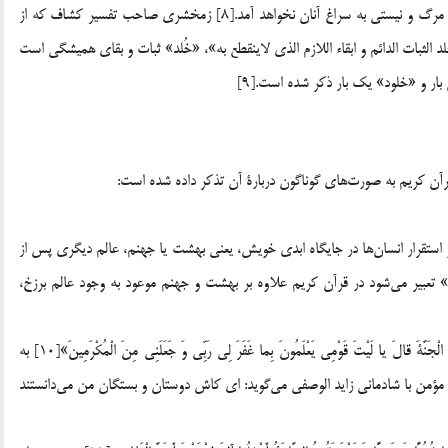
در آن راه نداشته و هميشه به حالت جواني ثابت هستند و هرگز مرگ و نيستي به سراغ آنان نخواهد آمد.[8] زمخشري صاحب تفسير كشاف كه از
ن عرب است در ذيل آيه 25 بقره مي‎گويد: «الخلد الثبات الدائم و ابقاء اللازم الذي لاينقطع به»، «خُلد» ثبات و بقاي هميشگي است
ار و «خلود»‌ يك بار ذكر شده است.[9]
بارة آن تذكر داده شده است:
لازمة جاودانگي روح انسان اين است كه قبل از برپايي قيامت و استقرار انسان‎ها در جايگاه ابدي خويش، يعني بهشت يا جهنم، عالم ديگري پس از
دنيا و قبل از قيامت وجود داشته باشد كه از آن «به عالم برزخ» تعبير مي‎شود در قرآن كريم علاوه بر بهشت و جهنم موعود به وجود عالم برزخ،
قرآن كريم در مورد بهشت برزخي چنين مي‎گويد: «قِيلَ ادْخُلِ الْجَنَّةَ قالَ يا لَيْتَ قَوْمِي يَعْلَمُونَ بِما غَفَرَ لِي رَبِّي وَ جَعَلَنِي مِنَ الْمُكْرَمِينَ»[10] به
شخص مؤمني كه از دنيا مي‎رود گفته مي‎شود، وارد بهشت شو، روح مؤمن با شادماني زايد الوصفي مي‎گويد: اي كاش دوستان و بستگان من مي‎دانستند