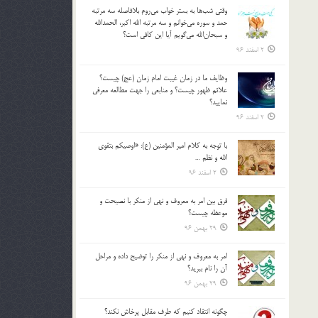
وقتي شب‌ها به بستر خواب مي‌روم بلافاصله سه مرتبه
حمد و سوره مي‌خوانم و سه مرتبه الله اكبر، الحمدالله
و سبحان‌الله مي‌گويم آيا اين كافي است؟
2 اسفند 96
وظايف ما در زمان غيبت امام زمان (عج) چيست؟
علائم ظهور چيست؟ و منابعي را جهت مطالعه معرفي
نماييد؟
2 اسفند 96
با توجه به كلام امير المؤمنين (ع): «اوصيكم بتقوي
الله و نظم …
2 اسفند 96
فرق بين امر به معروف و نهي از منكر با نصيحت و
موعظه چيست؟
29 بهمن 96
امر به معروف و نهي از منكر را توضيح داده و مراحل
آن را نام ببريد؟
29 بهمن 96
چگونه انتقاد كنيم كه طرف مقابل پرخاش نكند؟