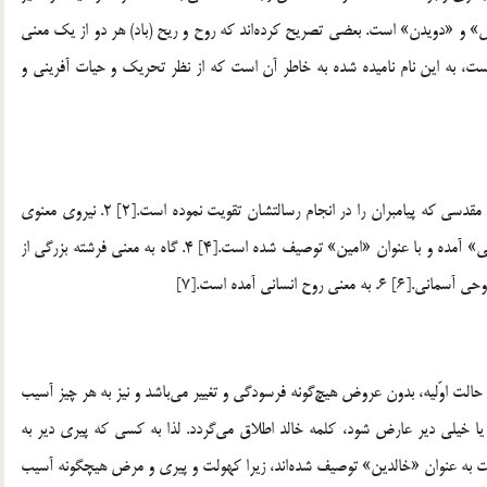
سازنده‎اي در اخلاق و عمل دارد. روح از نظر لغت به معني «نفس» و «دويدن» است. بعضي تصريح كرده‎اند كه روح و ريح (باد) هر دو از يك معني
 به اين نام ناميده شده به خاطر آن است كه از نظر تحريك و حيات آفريني و
موارد استعمال روح در قرآن بسيار مُتَنوّع است: 1. به معني روح مقدسي كه پيامبران را در انجام رسالتشان تقويت نموده است.[2] 2. نيروي معنوي
الهي كه مؤمنان را تقويت مي‎كند.[3] 3. «فرشته مخصوص وحي» آمده و با عنوان «امين» توصيف شده است.[4] 4. گاه به معني فرشته بزرگي از
كلمة خلود در اصل به معناي مصونيت از فساد و تباهي و ثبات بر حالت اوّليه، بدون عروض هيچ‎گونه فرسودگي و تغيير مي‎باشد و نيز به هر چيز آسيب
ناپذير كه فرسودگي و دگرگوني و تباهي در آن راه پيدا نكند و يا خيلي دير عارض شود، كلمه خالد اطلاق مي‎گردد. لذا به كسي كه پيري دير به
سراغش مي آيد مخلّد گفته مي‎شود نيز در قرآن مجيد اهل بهشت به عنوان «خالدين» توصيف شده‎اند، زيرا كهولت و پيري و مرض هيچگونه آسيب