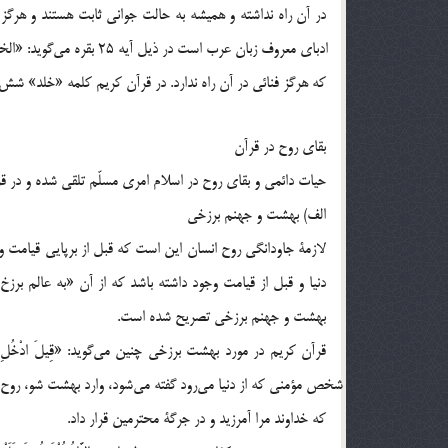
ادباي معروف زبا
كه هرگز فنائي در آن راه ندارد. در قرآن كريم كلمه «خلد» شش ب
بقاي روح در قرآن
حيات دائمي و بقاي روح در اسلام امري مسلّم تلقي شده و در قرآن كريم به صورت‎هاي گوناگون در
الف) بهشت و جهنم برزخي
بهشت و جهنم برزخي تصريح شده است.
كه خداوند مرا آمرزيد و در جرگة محترمين قرار داد.