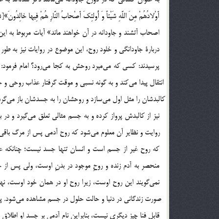
دربارة جاودانگي و خلود روح، اين موضوع در روايات نيز به طو
پرسيدند: كسي كه مي‎مير
قابل فنا چيز ديگري نيست، بنابراين نام آدمي بر جسد او اطلاق نمي‎شود.