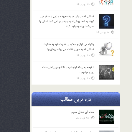
29 بهمن 96
كساني كه در برابر امر به معروف و نهي از منكر مي
گويند به شما ربطي ندارد و به زور نمي شود انسان را
به بهشت برد، چه بايد كرد؟
28 بهمن 96
چگونه مي توانيم علاوه بر هدايت خود به هدايت
كساني كه به سوي غفلت مي روند، بپردازيم؟
28 بهمن 96
با توجه به اينكه اينجانب با دانشجويان اهل سنت
روبرو مي‎شوم، …
28 بهمن 96
تازه ترین مطالب
سلام ای هلال محرم
25 خرداد 05