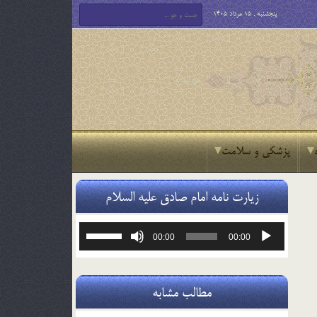
پنجشنبه , 15 مرداد 1405
پزشکی و سلامت
زیارت نامه امام صادق علیه السلام
پخش‌کننده
برای
00:00
00:00
صوت
افزایش
یا
کاهش
صدا
مطالب مشابه
از
کلیدهای