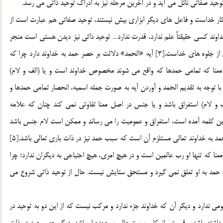
حيد صفاتي نائل مي آيد و در آخرين مرحله نيز به ادراك توحيد ذاتي مي رسد.
ي، كار خداست و فاعل هاي ديگر ابزاري بيش نيستند، توحيد صفاتي هم عبارت است از
 خداوند كسي حقيقتاً علم ندارد، قدرت ندارد… توحيد ذاتي نيز ديدن هستي است منجر
به ذات خدا يعني هر آن چه كه در هستي از خداست و جلوه اي از جلوه هاي خداست.[3] آيه «الحمد» دلالت بر حصر حمد به خداوند دارد چرا كه
ين معنا كه تمامي حمدها كه واقع مي شوند مخصوص خداوند است و يا (الف و لام)
جه به تقديم الحمد و آوردن آيه به صورت جمله اسميه، انحصار تمامي حمدها و
ف و لام) استغراق باشد و يا جنس در اصل معنا تفاوتي نمي كند چنان كه علامه
 اين كلمه آمده است، استغراق و عموميت را مي رساند و ممكن است لام جنس باشد
و هر كدام باشد، مآلش واحد است».[4] حال مي گوييم: حصر حمد به خداوند تعالي مستلزم آن است كه سبب حمد نيز در ذات باري تعالي باشد.[5]
نا كه تنها او رب عالمين است و در هيچ امري، هيچ احتياجي به ديگران ندارد؛ چرا
مر، حمد به او تعلق نمي گيرد و مستحق ستايش نيست. حال از توحيد ذاتي شروع مي
مي ندارد و ديگر آن كه خداوند جزء ندارد و مركب نيست كه از اين دو به توحيد در
اشته باشد و قسمتي از كار ربوبيت عالم بر عهده او باشد، ديگر حصر حمد در ذات