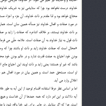
خداوند درست نخواهد بود چرا كه ستايشي نيز به شريك خداوند (نع
محتاج خواهد بود و لذا مقدم بر ذات خداوند، آن جزء و اجزاء
در مورد صفات و افعال خداوند نيز مسأله همين سان است. همان
بر ذات خداوند نيستند، بر خلاف اشاعره كه صفات را زايد بر ص
ذات قول به نياز خداوند به آن صفات است. علامه حلّي مي فرماي
«محال است كه صفات خداوند زايد بر ذات او باشند چرا كه وجوب 
باشد كه غير او هستند؛ يعني زايد بر ذات اويند اين احتياج ما
او است، مستحق حمد است. و همين بيان در مورد افعال هم مي آ
اخلال وارد مي آيد.
اما بر اساس نظر عرفا استفاده اقسام توحيد از اين آيه به طور خل
آيه دلالت بر اين امر دارد كه همه حمدها از آن خداست و هي
است. چرا كه اگر ستايش در جايي براي غير خدا واقع شود با م