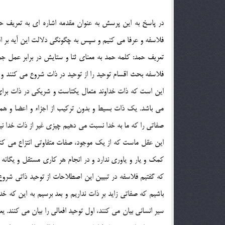
در پاسخ به اين پرسش به عنوان مقدمه اشاره اي به تعريف حمد
فلاسفه و عرفا مي كنيم و سپس به چگونگي دلالت اين آيه بر اق
فلاسفه بحث اقسام توحيد را از توحيد در ذات شروع مي كنند و ب
اين است كه ذات خداوند متعال يكتاست و شريكي در ذات براي
مي باشد. يك ذات بسيط و بدون تركيب از اجزاء و اعضا و ه
صفاتي را كه ما به خدا نسبت مي دهيم چيزي غير از ذات خدا نيس
اين عقل ماست كه از يك موجود، صفات متفاوتي انتزاع مي كند. 
كه گفتيم فلاسفه در تبيين اين اصطلاحات از توحيد ذاتي شروع
باشيم كه صفاتي زايد بر ذات نداريم و بعد برسيم به اين كه خد
سير انساني بيان مي كنند، اول توحيد افعالي را بيان مي كنند