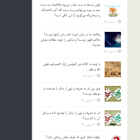
وقتي شب‌ها به بستر خواب مي‌روم بلافاصله سه مرتبه
حمد و سوره مي‌خوانم و سه مرتبه الله اكبر، الحمدالله
و سبحان‌الله مي‌گويم آيا اين كافي است؟
2 اسفند 96
وظايف ما در زمان غيبت امام زمان (عج) چيست؟
علائم ظهور چيست؟ و منابعي را جهت مطالعه معرفي
نماييد؟
2 اسفند 96
با توجه به كلام امير المؤمنين (ع): «اوصيكم بتقوي
الله و نظم …
2 اسفند 96
فرق بين امر به معروف و نهي از منكر با نصيحت و
موعظه چيست؟
29 بهمن 96
امر به معروف و نهي از منكر را توضيح داده و مراحل
آن را نام ببريد؟
29 بهمن 96
چگونه انتقاد كنيم كه طرف مقابل پرخاش نكند؟