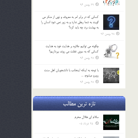
29 بهمن 96
كساني كه در برابر امر به معروف و نهي از منكر مي
گويند به شما ربطي ندارد و به زور نمي شود انسان را
به بهشت برد، چه بايد كرد؟
28 بهمن 96
چگونه مي توانيم علاوه بر هدايت خود به هدايت
كساني كه به سوي غفلت مي روند، بپردازيم؟
28 بهمن 96
با توجه به اينكه اينجانب با دانشجويان اهل سنت
روبرو مي‎شوم، …
28 بهمن 96
تازه ترین مطالب
سلام ای هلال محرم
25 خرداد 05