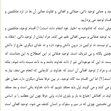
 و معاني توحيد ذاتي، صفاتي و افعالي و تفاوت معاني آن ها در نزد متكلمين و
سام توحيد مي پردازيم.
تعريف حمد: كلمه حمد به معناي ثنا و ستايش در برابر عمل جميلي است كه ثناشونده به اختيار خود انجام داده است.[1] اقسام توحيد: متكلمين و
ه توحيد صفاتي و سپس افعالي ختم مي كنند. مراد ايشان از توحيد ذاتي، اعتقاد به
 او نيست. نه تركيبي در درون ذاتش وجود دارد و نه خداي ديگري خارج از ذاتش
مچنين يگانه و بي شريك است. توحيد صفاتي در اين اصطلاح به اين معناست كه
ت. نه اين كه موجوداتي غير از ذات خداوند باشند و به ذات نسبت داده شوند، بلكه
و مراد از توحيد افعالي آن است كه خداوند در كارهايي كه انجام مي دهد، نياز به
كمك و يار و ياوري ندارد و در انجام هر كاري مستقل و يگانه است.[2] اما اين اقسام سه گانه توحيد، در بين عرفا معناي ديگري دارد. همان طور
 مي كنند و مي گويند اول بايد معتقد شويم كه ذات خداوند يكي است و بعد معتقد
اوند در افعالش احتياج به يار و ياوري ندارد، ولي عرفا چون اين مطلب را بر اساس
. يعني نخستين چيزي كه در سير و سلوك بر انسان كشف مي شود، توحيد افعالي است