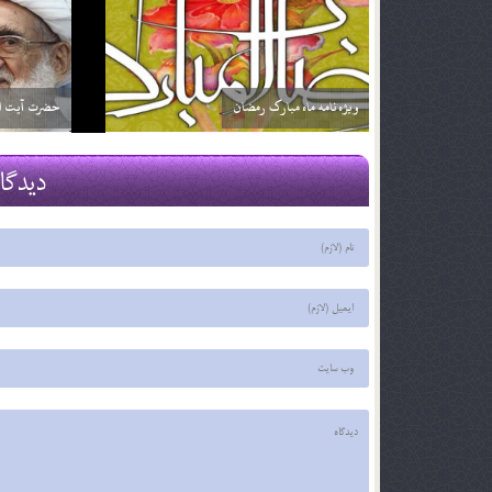
اگر تأثير ترجمه قرآن براي من بيشتر باشد آيا مي توانم
خداوند نمي‌
فقط ترجمه آن را بخوانم؟ آيا اشكالي ندارد؟
2 اسفند 96
2 اسفند 96
دیدگا