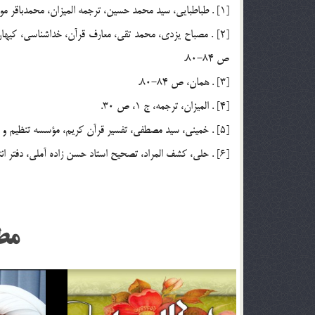
[1] . طباطبايي، سيد محمد حسين، ترجمه الميزان، محمدباقر موسوي همداني، دفتر انتشارات اسلامي وابسته به جامعه مدرسين، ج 1، ص 30.
ص 84-80.
[3] . همان، ص 84-80.
[4] . الميزان، ترجمه، ج 1، ص 30.
[5] . خميني، سيد مصطفي، تفسير قرآن كريم، مؤسسه تنظيم و نشر اثار امام، 1376، ج 1، ص 291-290.
[6] . حلي، كشف المراد، تصحيح استاد حسن زاده آملي، دفتر انتشارات اسلامي وابسته به جامعه مدرسين، 1415، ص 296.
مط