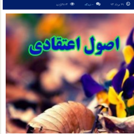
29 مرداد 94
0 دیدگاه
3814بازدید