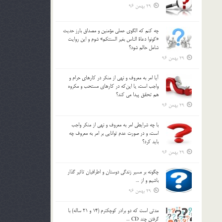
29 بهمن 96
چه كنم كه الگوي عملي مؤمنين و مصداق بارز حديث
«كونوا دعاة الناس بغير السنتكم» شوم و اين روايت
شامل حالم شود؟
29 بهمن 96
آيا امر به معروف و نهي از منكر در كارهاي حرام و
واجب است، يا اين‌كه در كارهاي مستحب و مكروه
هم تحقق پيدا مي كند؟
29 بهمن 96
با چه شرايطي امر به معروف و نهي از منکر واجب
است، و در صورت عدم توانايي بر امر به معروف چه
بايد کرد؟
29 بهمن 96
چگونه بر مسير زندگي دوستان و اطرافيان تاثير گذار
باشيم و از …
29 بهمن 96
مدتي است كه دو برادر كوچكترم (14 و 21 ساله) با
گرفتن چند CD …