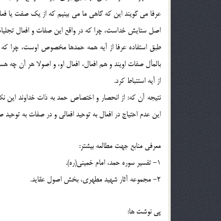
عرفا مي گويند اين كه گاهي ما مي بينيم كه از يك صفت يا فع
اصل ستايش خداست، چرا كه در واقع اين صفات و افعال تجليات 
طبق استفاده عرفا از آيه همه حمدها مخصوص اوست، چرا كه حمد
بالمآل صفات اويند و هم افعال، افعال او، و اصولا هر آن چه ه
از آيه استنباط كرد.
نتيجه آن كه: از انحصار و اختصاص حمد به ذات خداوند اين نك
اين عدم احتياج در افعال به توحيد افعالي و در صفات به توحيد صف
معرفي منابع جهت مطالعه بيشتر:
1- تفسير سوره حمد، امام خميني(ره).
2- مجموعه آثار شهيد مطهري، بخش اصول عقايد.
پي نوشت ها: