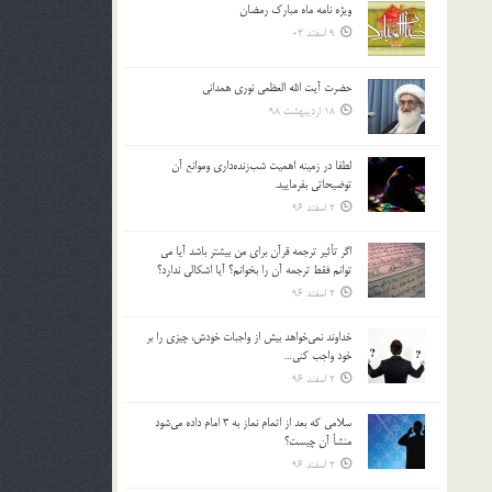
ویژه نامه ماه مبارک رمضان
بالا
9 اسفند 03
و
پایین
استفاده
حضرت آیت الله العظمی نوری همدانی
کنید.
18 اردیبهشت 98
لطفا در زمينه اهميت شب‌زنده‌داري وموانع آن
توضيحاتي بفرماييد.
2 اسفند 96
اگر تأثير ترجمه قرآن براي من بيشتر باشد آيا مي
توانم فقط ترجمه آن را بخوانم؟ آيا اشكالي ندارد؟
2 اسفند 96
خداوند نمي‌خواهد بيش از واجبات خودش، چيزي را بر
خود واجب كني…
2 اسفند 96
سلامي كه بعد از اتمام نماز به 3 امام داده مي‌شود
منشأ آن چيست؟
2 اسفند 96