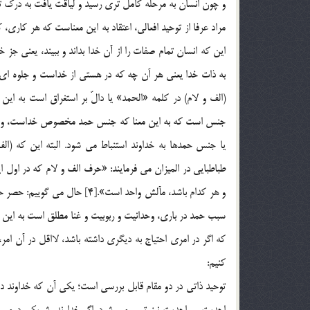
و چون انسان به مرحله كامل تري رسيد و لياقت يافت به درك تو
مراد عرفا از توحيد افعالي، اعتقاد به اين معناست كه هر كار
اين كه انسان تمام صفات را از آن خدا بداند و ببيند، يعني جز
(الف و لام) در كلمه «الحمد» يا دالّ بر استغراق است به ا
جنس است كه به اين معنا كه جنس حمد مخصوص خداست، و با تو
يا جنس حمدها به خداوند استنباط مي شود. البته اين كه (ال
طباطبايي در الميزان مي فرمايند: «حرف الف و لام كه در اول
سبب حمد در باري، وحدانيت و ربوبيت و غنا مطلق است به اين مع
كه اگر در امري احتياج به ديگري داشته باشد، لااقل در آن ا
كنيم:
توحيد ذاتي در دو مقام قابل بررسي است؛ يكي آن كه خداوند دو
احديت و واحديت نيز تعبير مي شود. اگر خداوند، شريكي دومي د