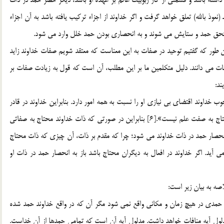
وذ بالله) تعلق خواهد گرفت و اگر خداوند از اجزاء تركيب يافته باشد به آن اجزاء
 مستحق حمد و ستايش مي شوند و به انحصاري بودن حمد خلل وارد مي شود.
 طور كه گفتيم توحيد در صفات به اين معناست كه معتقد شويم صفات خداوند زايد
فات مي دانند. دليل متكلمين ما بر اين مطلب، آن است كه قول به زيادت صفات بر
ند:
خداوند اقتضاي بي نيازي او را نسبت به همه امور دارد. بنابراين خداوند در قادر
بودن خود احتياج به صفت قدرت ندارد و در عالم بودن خود محتاج به صفت علم نيست».[6] بنابراين در صورتي كه ذات خداوند محتاج به صفاتي
نع انحصار حمد در ذات خداوند مي شود؛ چرا كه مقدم بر ذات، آن چيزي كه ذات محتاج
يد. اگر خداوند در افعال به ديگران محتاج باشد باز به انحصار حمد در ذات او
اصه به بيان زير است:
چ حمدي در هيچ زمان و مكاني واقع نمي شود مگر آن كه در واقع خداوند حمد شده
دلول آيه منافات خواهد داشت. مدلول آيه آن است كه تمامي حمدها از آنِ خداست.