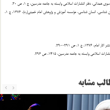
[2] . مصباح يزدي، محمد تقي، معارف قرآن، خداشناسي، كيهان شناسي، انسان شناسي، مؤسسه آموزش و پژوهش امام خميني(ره)، 1376، ج 1،
الب مشابه