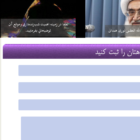
خواهد بيش از واجبات خودش، چيزي را
سلامي كه بعد از اتمام نماز به 3 امام داده مي‌شود منشأ
بر خود واجب كني…
آن چيست؟
2 اسفند 96
هتان را ثبت کنید