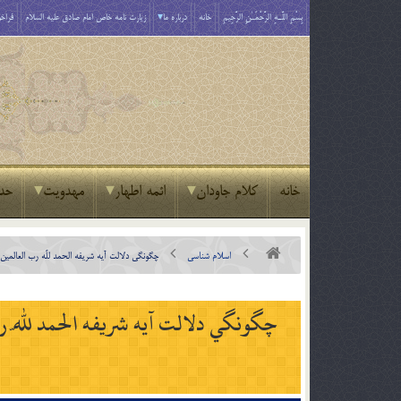
بِسْمِ اللَّـهِ الرَّحْمَـٰنِ الرَّحِيمِ
خانه
درباره ما
زیارت نامه خاص امام صادق علیه السلام
فراخو
خانه
کلام جاودان
ائمه اطهار
مهدویت
حد
اسلام شناسی
چگونگي دلالت آيه شريفه الحمد للّه رب العالمين 
چگونگي دلالت آيه شريفه الحمد للّه رب 