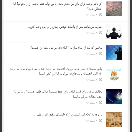
اگر تأثير ترجمه قرآن براي من بيشتر باشد آيا مي توانم فقط ترجمه آن را بخوانم؟ آيا
اشكالي ندارد؟
2 اسفند 96
خداوند نمي‌خواهد بيش از واجبات خودش، چيزي را بر خود واجب كني…
2 اسفند 96
سلامي كه بعد از اتمام نماز به 3 امام داده مي‌شود منشأ آن چيست؟
2 اسفند 96
وقتي شب‌ها به بستر خواب مي‌روم بلافاصله سه مرتبه حمد و سوره مي‌خوانم و سه مرتبه
الله اكبر، الحمدالله و سبحان‌الله مي‌گويم آيا اين كافي است؟
2 اسفند 96
وظايف ما در زمان غيبت امام زمان (عج) چيست؟ علائم ظهور چيست؟ و منابعي را
جهت مطالعه معرفي نماييد؟
2 اسفند 96
با توجه به كلام امير المؤمنين (ع): «اوصيكم بتقوي الله و نظم …
2 اسفند 96