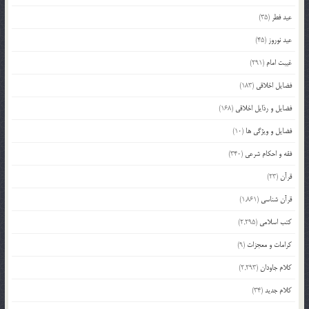
عید فطر
(35)
عید نوروز
(45)
غیبت امام
(291)
فضایل اخلاقی
(183)
فضایل و رذایل اخلاقی
(168)
فضایل و ویژگی ها
(10)
فقه و احکام شرعی
(340)
قرآن
(23)
قرآن شناسی
(1,861)
کتب اسلامی
(2,295)
کرامات و معجزات
(9)
کلام جاودان
(2,293)
کلام جدید
(34)