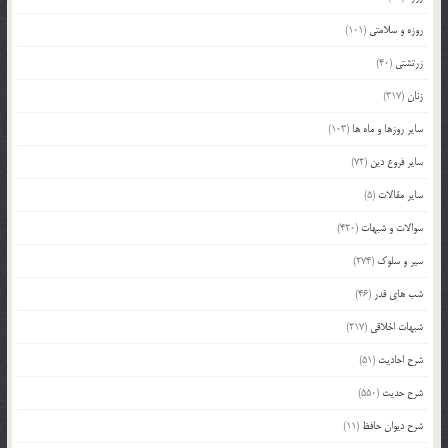
روزه و سلامتی
(101)
زرتشتی
(40)
زنان
(317)
سایر روزها و ماه ها
(103)
سایر فروع دین
(72)
سایر مقالات
(5)
سوالات و شبهات
(420)
سیر و سلوک
(274)
شب های قدر
(46)
شبهات اخلاقی
(217)
شرح احادیث
(51)
شرح حدیث
(550)
شرح دیوان حافظ
(11)