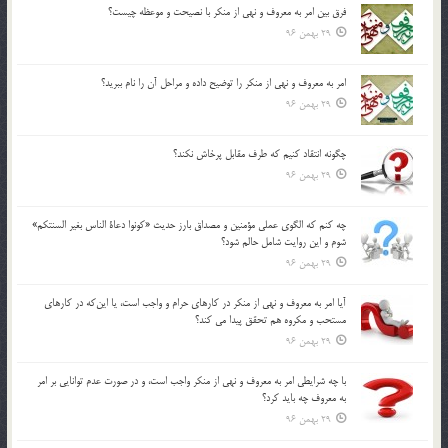
فرق بين امر به معروف و نهي از منكر با نصيحت و موعظه چيست؟
29 بهمن 96
امر به معروف و نهي از منكر را توضيح داده و مراحل آن را نام ببريد؟
29 بهمن 96
چگونه انتقاد كنيم كه طرف مقابل پرخاش نكند؟
29 بهمن 96
چه كنم كه الگوي عملي مؤمنين و مصداق بارز حديث «كونوا دعاة الناس بغير السنتكم»
شوم و اين روايت شامل حالم شود؟
29 بهمن 96
آيا امر به معروف و نهي از منكر در كارهاي حرام و واجب است، يا اين‌كه در كارهاي
مستحب و مكروه هم تحقق پيدا مي كند؟
29 بهمن 96
با چه شرايطي امر به معروف و نهي از منکر واجب است، و در صورت عدم توانايي بر امر
به معروف چه بايد کرد؟
29 بهمن 96