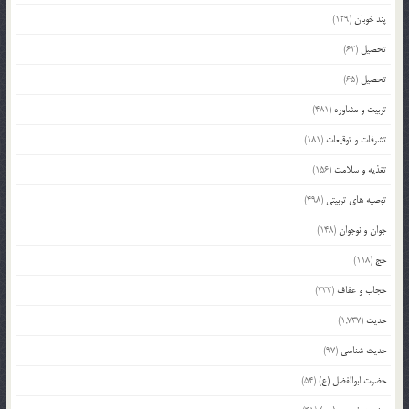
پند خوبان
(129)
تحصیل
(62)
تحصیل
(65)
تربیت و مشاوره
(481)
تشرفات و توقیعات
(181)
تغذیه و سلامت
(156)
توصیه های تربیتی
(498)
جوان و نوجوان
(148)
حج
(118)
حجاب و عفاف
(333)
حدیث
(1,737)
حدیث شناسی
(97)
حضرت ابوالفضل (ع)
(54)