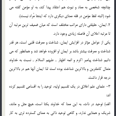
چنانچه شخصي به معاد و نبوت هم اعتقاد پيدا كند، به او مؤمن گفته مي
شود (البته لفظ مؤمن در فقه معناي ديگري دارد كه اينجا مُراد نيست).
2. ايمان، حقيقتي داراي مراتب مختلف است كه ميان ضعيف ترين مرتبه آن
تا مرتبه اعلاي آن فاصله زيادي وجود دارد.
يكي از عوامل مؤثر در افزايش ايمان، شناخت و معرفت قلبي است، هر قدر
شناخت و معرفت بيشتر باشد بر ايمان او افزوده خواهد شد و همانطور كه مي
دانيم شناخت پيامبر اكرم و ائمه اطهار ـ عليهم السلام ـ نسبت به خداوند
متعال كاملترين و بالاترين شناخت بوده است لذا ايمان آنها هم در بالاترين
درجه قرار داشت.
3- علماي علم اخلاق در يك تقسيم اوليه، توحيد را به اقسامي تقسيم كرده
اند:
الف) توحيد در ذات، به اين معنا که خداوند يکتا است، هيچ مثل و مانند،
شريک و همتايي ندارد، و گاهي توحيد ذاتي به معناي گسترده تري به کار