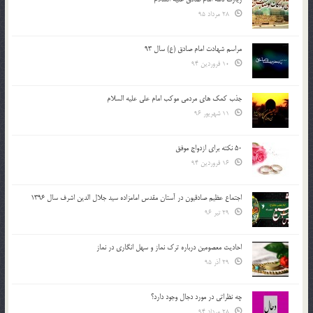
28 مرداد 95
مراسم شهادت امام صادق (ع) سال 93
10 فروردین 94
جذب کمک های مردمی موکب امام علی علیه السلام
11 شهریور 96
50 نکته برای ازدواج موفق
16 فروردین 94
اجتماع عظیم صادقیون در آستان مقدس امامزاده سید جلال الدین اشرف سال 1396
29 تیر 96
احادیث معصومین درباره ترک نماز و سهل انگاری در نماز
29 آذر 95
چه نظراتی در مورد دجال وجود دارد؟
28 مرداد 94