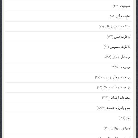
مسیحیت
(229)
معارف قرآنی
(855)
مناظرات علما و بزرگان
(79)
مناظرات علمی
(139)
مناظرات معصومین
(60)
مهارتهای زندگی
(845)
مهدویت
(2,150)
مهدویت در قرآن و روایات
(47)
مهدویت در مذاهب دیگر
(36)
موضوعات اجتماعی
(122)
نقد و پاسخ به شبهات
(2,166)
نماز
(225)
نوجوانان و جوانان
(440)