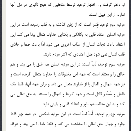
او دختر گرفت و… اظهار توحيد توسط منافقين كه هيچ تأثيري در دل آنها
ندارد، از اين قبيل است.
مرتبه دوم توحيد قِشر است كه از زبان گذشته و به قلب رسيده است در اين
مرتبه انسان اعتقاد قلبي به يگانگي و يكتايي خداوند متعال پيدا مي كند. اين
اعتقاد باعث نجات انسان از عذاب اخروي مي شود امّا باعث صفا و جلاي
قلب انسان نمي شود مثل اعتقادي كه اكثر مردم دارند.
مرتبه سوم توحيد، لُبّ است؛ در اين مرتبه انسان هم خلق را مي بيند و هم
خالق را و معتقد است كه همه اين مخلوقات را خداوند متعال آفريده است و
نيز همه اعمال و افعال را از خداوند متعال مي داند و براي همه آنها، فقط يك
فاعل و مَصْدر قائل است و همه كارها و اعمال را مستند به حق تعالي مي
كند و به اين مطلب هم باور و اعتقاد قلبي و يقيني دارد.
مرتبه چهارم توحيد، لُبّ لبّ است. در اين مرتبه شخص، در همه چيز فقط
جلوه و جمال حق تعالي را مشاهده مي كند و فقط خدا را مي بيند و عرفاء