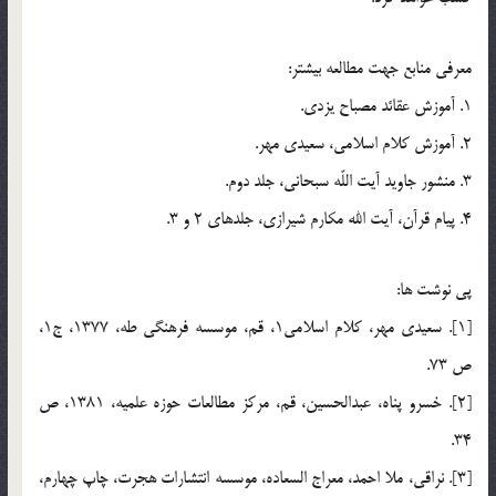
معرفي منابع جهت مطالعه بيشتر:
1. آموزش عقائد مصباح يزدي.
2. آموزش کلام اسلامي، سعيدي مهر.
3. منشور جاويد آيت اللّه سبحاني، جلد دوم.
4. پيام قرآن، آيت الله مكارم شيرازي، جلدهاي 2 و 3.
پي نوشت ها:
[1]. سعيدي مهر، کلام اسلامي1، قم، موسسه فرهنگي طه، 1377، ج1،
ص 73.
[2]. خسرو پناه، عبدالحسين، قم، مرکز مطالعات حوزه علميه، 1381، ص
34.
[3]. نراقي، ملا احمد، معراج السعاده، موسسه انتشارات هجرت، چاپ چهارم،