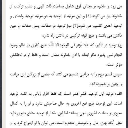
مي رود و علاوه بر معناي فوق شامل بساطت ذات الهي و سلب ترکيب از
خداوند نيز مي گردد.[1] و اين مرتبه از توحيد به دو مرتبه توحيد واحدي و
توحيد احدي تقسيم مي شود.[2] ب) توحيد در صفات، يعني صفات او عين
ذاتش مي باشند و هيچ گونه تركيبي در ذاتش راه ندارد.
ج) توحيد در تأثير، كه «لا مُؤثر في الوجود الا اللّه، هيچ كاري در عالم وجود
انجام نمي پذيرد مگر اينكه با اذن خداوند متعال است و فقط او در تحققش
مؤثر است.
سپس قسم سوم را به مراتبي تقسيم مي كنند كه بعضي از بزرگان اين مراتب
را چنين بر شمرده اند:
الف) مرتبه اول توحيد، قشرِ قشر است كه فقط اقرار زباني به كلمه توحيد
است. اين توحيد، هيچ نفع اخروي به حال صاحبش ندارد و او را به كمال
معنوي و سعادت اخروي نمي رساند؛ اما اين مقدار از توحيد منافع دنيوي دارد
مثل آنكه جان، مال و ناموسش محترم است، مي توان با او ازدواج كرد يا از