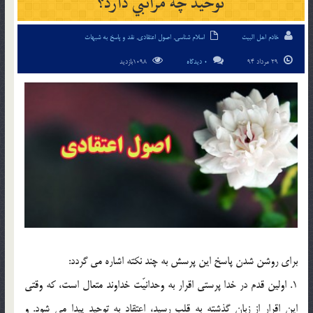
توحيد چه مراتبي دارد؟
خادم اهل البیت
اسلام شناسی
,
اصول اعتقادی
,
نقد و پاسخ به شبهات
29 مرداد 94
0 دیدگاه
1098بازدید
براي روشن شدن پاسخ اين پرسش به چند نکته اشاره مي گردد:
1. اولين قدم در خدا پرستي اقرار به وحدانيّت خداوند متعال است، كه وقتي
اين اقرار از زبان گذشته به قلب رسيد، اعتقاد به توحيد پيدا مي شود. و