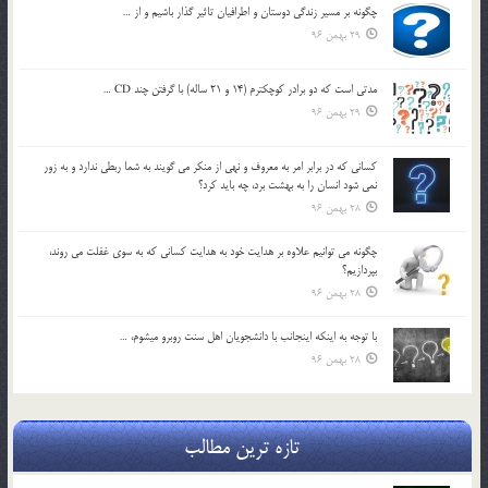
چگونه بر مسير زندگي دوستان و اطرافيان تاثير گذار باشيم و از …
29 بهمن 96
مدتي است كه دو برادر كوچكترم (14 و 21 ساله) با گرفتن چند CD …
29 بهمن 96
كساني كه در برابر امر به معروف و نهي از منكر مي گويند به شما ربطي ندارد و به زور
نمي شود انسان را به بهشت برد، چه بايد كرد؟
28 بهمن 96
چگونه مي توانيم علاوه بر هدايت خود به هدايت كساني كه به سوي غفلت مي روند،
بپردازيم؟
28 بهمن 96
با توجه به اينكه اينجانب با دانشجويان اهل سنت روبرو مي‎شوم، …
28 بهمن 96
تازه ترین مطالب