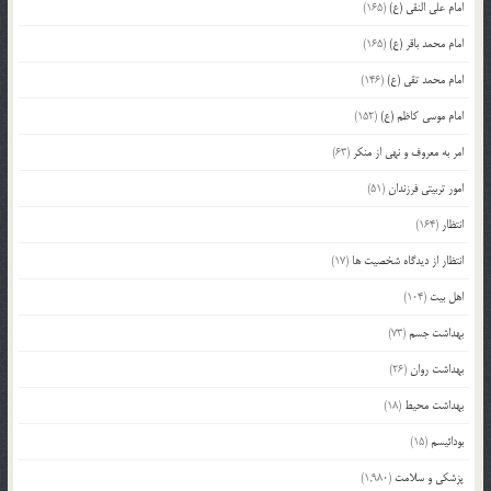
امام علی النقی (ع)
(165)
امام محمد باقر (ع)
(165)
امام محمد تقی (ع)
(146)
امام موسی کاظم (ع)
(152)
امر به معروف و نهی از منکر
(63)
امور تربیتی فرزندان
(51)
انتظار
(164)
انتظار از دیدگاه شخصیت ها
(17)
اهل بیت
(104)
بهداشت جسم
(73)
بهداشت روان
(26)
بهداشت محیط
(18)
بودائیسم
(15)
پزشکی و سلامت
(1,980)