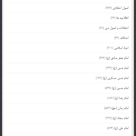
اصول اعتقادی
(777)
اطلاعیه ها
(26)
اعتقادات و اصول دین
(28)
اعتکاف
(43)
اعیاد اسلامی
(211)
امام جعفر صادق (ع)
(372)
امام حسن (ع)
(233)
امام حسن عسکری (ع)
(172)
امام حسین (ع)
(847)
امام رضا (ع)
(182)
امام زمان (عج)
(583)
امام سجاد (ع)
(227)
امام علی (ع)
(894)