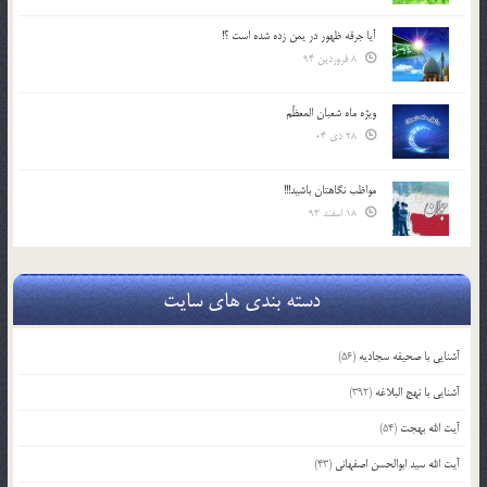
آیا جرقه ظهور در یمن زده شده است ؟!
8 فروردین 94
ویژه ماه شعبان المعظّم
28 دی 04
مواظب نگاهتان باشید!!!
18 اسفند 93
دسته بندی های سایت
آشنایی با صحیفه سجادیه
(56)
آشنایی با نهج البلاغه
(392)
آیت الله بهجت
(54)
آیت الله سید ابوالحسن اصفهانی
(43)