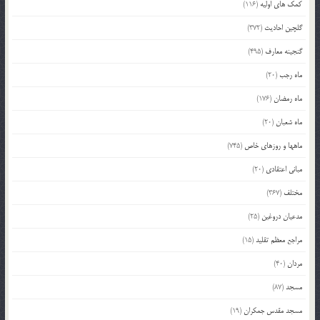
کمک های اولیه
(116)
گلچین احادیث
(372)
گنجینه معارف
(495)
ماه رجب
(20)
ماه رمضان
(176)
ماه شعبان
(20)
ماهها و روزهای خاص
(745)
مبانی اعتقادی
(20)
مختلف
(367)
مدعیان دروغین
(25)
مراجع معظم تقلید
(15)
مردان
(40)
مسجد
(87)
مسجد مقدس جمکران
(19)