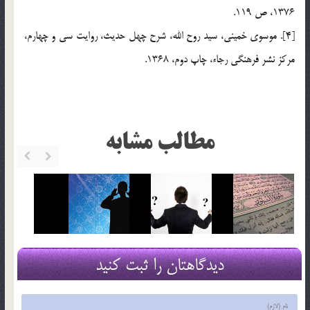
1376، ص 119.
[4]. موسوي خميني، سيد روح الله، شرح چهل حديث، روايت سي و چهارم،
مرکز نشر فرهنگي رجاء، چاپ دوم، 1368.
مطالب مشابه
دیدگاهتان را ثبت کنید