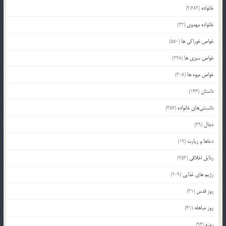
خانواده
(2,682)
خانواده مهدوی
(22)
خواص خوراکی ها
(550)
خواص سبزی ها
(228)
خواص میوه ها
(308)
داستان
(146)
دانستنی‌های خانواده
(357)
دجال
(29)
دعاها و زیارت
(19)
رذایل اخلاقی
(252)
رژیم های غذایی
(209)
روز قدس
(31)
روز مباهله
(41)
روزه
(93)