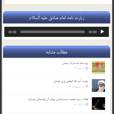
زیارت نامه امام صادق علیه السلام
پخش‌کننده
00:00
00:00
صوت
مطالب مشابه
ویژه نامه ماه مبارک رمضان
9 اسفند 03
حضرت آیت الله العظمی نوری همدانی
18 اردیبهشت 98
لطفا در زمينه اهميت شب‌زنده‌داري وموانع آن توضيحاتي بفرماييد.
2 اسفند 96