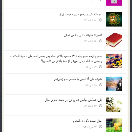
سوالات طبی و پاسخ های امام صادق(ع)
28 اسفند 93
«نفس» خطرناک ترین دشمن انسان
26 اسفند 93
مقام و درجه كدام يك از 14 معصوم بالاتر است چون بعضي امام علي ـ عليه السلام ـ
و بعضي ها امام زمان (عج) را از همه بالاتر مي دانند چرا؟
12 دی 94
تشرف علي آقا قاضي به محضر امام زمان(عج)
15 دی 95
طرح همگانی خواندن دعای فرج در لحظه تحویل سال
27 اسفند 03
چهل حدیث نگاه به نامحرم
13 خرداد 94