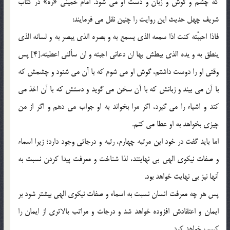
كه چشم و گوش و زبان و دست او مي شود. امام خميني «ره» در كتاب
شريف چهل حديث اين روايت را چنين نقل مي فرمايند:
فاذا احببْته كنت اذا سمعه الذي يسمع به و بصره الذي يبصر به و لسانه الذي
ينطق به و يده الذي يبطش بها ان دعاني اجبته و ان سألني اعطيته.[4] پس
وقتي او را دوست داشتم، گوش او مي شوم كه با آن مي شنود و چشمش كه
با آن مي بيند و زبانش كه با آن سخن مي گويد و دستش كه با آن اخذ مي
كند و اشياء را مي گيرد، اگر مرا بخواند به او جواب مي دهم و اگر از من
چيزي بخواهد به او عطا مي كنم.
اما بايد گفت در خود اين مرتبه چهارم، رتبه و درجاتي وجود دارد؛ زيرا اسماء
و صفات نيكوي الهي بي نهايتند، لذا شناخت و معرفت پيدا كردن نسبت به
آنها نيز بي نهايت خواهد بود.
پس هر چه معرفت انسان نسبت به اسماء و صفات نيكوي الهي بيشتر شود بر
ايمان و اعتقادش افزوده خواهد شد و درجات و مراتب بالاتري از ايمان را
كسب خواهد كرد.