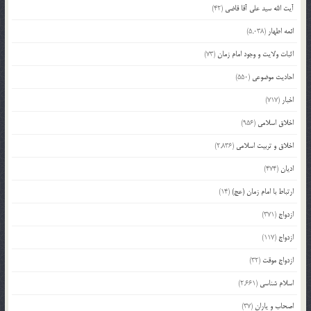
آیت الله سید علی آقا قاضی
(42)
ائمه اطهار
(5,038)
اثبات ولایت و وجود امام زمان
(73)
احادیث موضوعی
(550)
اخبار
(717)
اخلاق اسلامی
(956)
اخلاق و تربیت اسلامی
(2,836)
ادیان
(474)
ارتباط با امام زمان (عج)
(14)
ازدواج
(371)
ازدواج
(117)
ازدواج موقت
(32)
اسلام شناسی
(2,661)
اصحاب و یاران
(37)