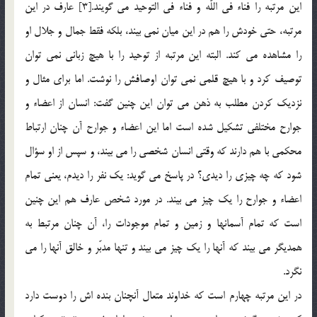
اين مرتبه را فناء في اللّه و فناء في التوحيد مي گويند.[3] عارف در اين
مرتبه، حتي خودش را هم در اين ميان نمي بيند، بلكه فقط جمال و جلال او
را مشاهده مي كند. البته اين مرتبه از توحيد را با هيچ زباني نمي توان
توصيف كرد و با هيچ قلمي نمي توان اوصافش را نوشت. اما براي مثال و
نزديك كردن مطلب به ذهن مي توان اين چنين گفت: انسان از اعضاء و
جوارح مختلفي تشكيل شده است اما اين اعضاء و جوارح آن چنان ارتباط
محكمي با هم دارند كه وقتي انسان شخصي را مي بيند، و سپس از او سؤال
شود كه چه چيزي را ديدي؟ در پاسخ مي گويد: يك نفر را ديدم، يعني تمام
اعضاء و جوارح را يك چيز مي بيند. در مورد شخص عارف هم اين چنين
است كه تمام آسمانها و زمين و تمام موجودات را، آن چنان مرتبط به
همديگر مي بيند كه آنها را يك چيز مي بيند و تنها مدبّر و خالق آنها را مي
نگرد.
در اين مرتبه چهارم است كه خداوند متعال آنچنان بنده اش را دوست دارد