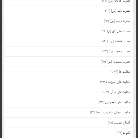
حضرت خدیجه (س)
(41)
حضرت رقیه (س)
(13)
حضرت زینب (س)
(66)
حضرت علی اکبر (ع)
(23)
حضرت فاطمه (س)
(530)
حضرت محمد (ص)
(613)
حضرت معصومه (س)
(45)
حکایت ها
(2,244)
حکایت های آموزنده
(749)
حکایت های قرآنی
(107)
حکایت های معصومین
(838)
حکومت جهانی امام زمان (عج)
(24)
خاندان عصمت
(15)
خانواده
(227)