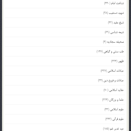
شناخت امام
(440)
شهید دستغیب
(38)
شیخ مفید
(42)
شیعه شناسی
(69)
صحیفه سجادیه
(4)
طب سنتی و گیاهی
(147)
ظهور
(334)
عبادات اسلامی
(627)
عبادات و فروع دین
(34)
عقاید اسلامی
(70)
علما و بزرگان
(224)
علوم اسلامی
(43)
علوم قرآنی
(343)
عید غدیر خم
(185)