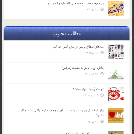
ویژه مبعث حضرت محمد صلی الله علیه و اله و سلم
25 دی 04
مطالب محبوب
نمادهای شیطان پرستی در بازی کلش آف کلنز
11 مرداد 94
خاطره ای از توسل به حضرت زهرا(س)
23 خرداد 94
تجارت پُرسود ازدواج موقت !
16 شهریور 04
براي اينكه دل پدر و مادر را به دست آوريم و هميشه از ما راضي باشند چكار بايد
بكنيم؟
23 تیر 95
زیارت نامه امام صادق علیه السلام