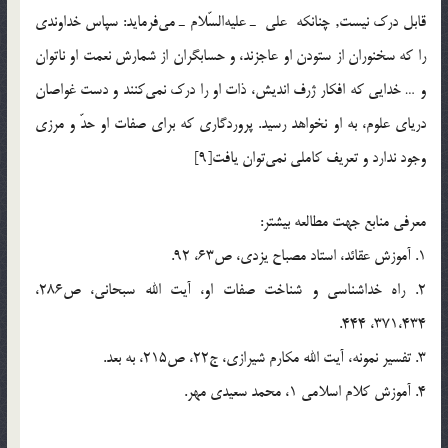
قابل درك نيست, چنانكه علي ـ عليه‌السّلام ـ مي‌فرمايد: سپاس خداوندي
را كه سخنوران از ستودن او عاجزند، و حسابگران از شمارش نعمت او ناتوان
و … خدايي كه افكار ژرف انديش، ذات او را درك نمي‌كنند و دست غواصان
درياي علوم، به او نخواهد رسيد. پروردگاري كه براي صفات او حدّ و مرزي
وجود ندارد و تعريف كاملي نمي‌توان يافت[9]
معرفي منابع جهت مطالعه بيشتر:
1. آموزش عقائد، استاد مصباح يزدي، ص63، 92.
2. راه خداشناسي و شناخت صفات او، آيت الله سبحاني، ص286،
371،434، 444.
3. تفسير نمونه، آيت الله مكارم شيرازي، ج22، ص215، به بعد.
4. آموزش کلام اسلامي 1، محمد سعيدي مهر.