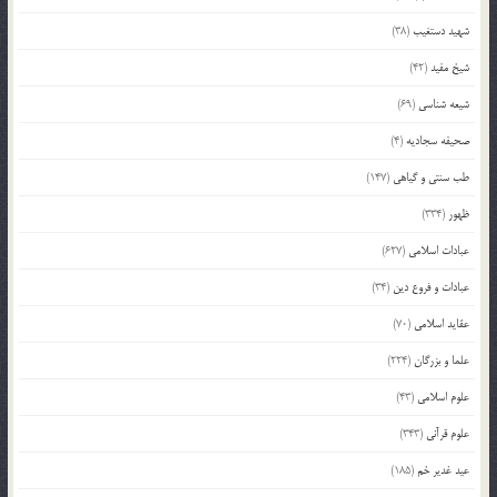
شهید دستغیب
(38)
شیخ مفید
(42)
شیعه شناسی
(69)
صحیفه سجادیه
(4)
طب سنتی و گیاهی
(147)
ظهور
(334)
عبادات اسلامی
(627)
عبادات و فروع دین
(34)
عقاید اسلامی
(70)
علما و بزرگان
(224)
علوم اسلامی
(43)
علوم قرآنی
(343)
عید غدیر خم
(185)