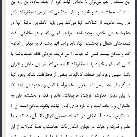
اين مسئله را هم مي‌توان با ادله‌اي اثبات كرد. از جمله ساده‌ترين راه اين
است كه صفات حيات و قدرت و علم، هنگامي كه در مورد مخلوقات بكار
می رود، حكايت از كمالات آنها مي‌كند پس بايد كاملترين مرتبة آنها در
حكمت هستي بخش، موجود باشد. زيرا هر كمالي كه در هر مخلوقي يافت
شود،خداي متعال و بخشنده آنها، بايد واجد آنها باشد، تا به ديگران افاضه
كند و ممكن نيست كسي که حيات را مي‌آفريند، خودش فاقد حيات باشد؛ يا
كسي كه علم و قدرت را به مخلوقات افاضه مي‌كند خودش جاهل و ناتوان
باشد. سپس وجود اين صفات كماليه در بعضي از مخلوقات، نشانه وجود آنها
در آفريدگار متعال مي‌باشد. بدون اينكه توأم با نقص و محدوديتي باشد.[7]
به بيان ديگر، خداوند، آفرينندة موجودات، عالم و قادر و بخشنده جان به
جانداران و … داده است و تا خود داري كمال نباشد چگونه ممكن است آن را
به ديگري ببخشد. آيا امكان دارد كه كه «معطي كمال فاقد آن باشد؟». مبدأ
علم و قدرت و حيات در جهان، امكان ذات خداست و همة كمالات از آن
سرچشمه مي‌گيرد، چگونه ممكن است كه او با بذل اين همه كمالات، خود