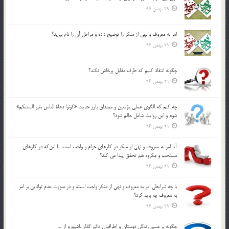
29 بهمن 96
امر به معروف و نهي از منكر را توضيح داده و مراحل آن را نام ببريد؟
29 بهمن 96
چگونه انتقاد كنيم كه طرف مقابل پرخاش نكند؟
29 بهمن 96
چه كنم كه الگوي عملي مؤمنين و مصداق بارز حديث «كونوا دعاة الناس بغير السنتكم»
شوم و اين روايت شامل حالم شود؟
29 بهمن 96
آيا امر به معروف و نهي از منكر در كارهاي حرام و واجب است، يا اين‌كه در كارهاي
مستحب و مكروه هم تحقق پيدا مي كند؟
29 بهمن 96
با چه شرايطي امر به معروف و نهي از منکر واجب است، و در صورت عدم توانايي بر امر
به معروف چه بايد کرد؟
29 بهمن 96
چگونه بر مسير زندگي دوستان و اطرافيان تاثير گذار باشيم و از …