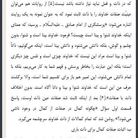
كه در ذات و فعل نبايد نياز داشته باشد نيست.[5] از روايات هم مي‌توان
عينيّت صفات خداوند را با ذات ثابت نمود كه به عنوان نمونه به يك روايت
اشاره مي‌شود: «پرسشگري از امام صادق ـ عليه‌السّلام ـ پرسيد: كه معناي
اينكه خداوند شنوا و بينا است چيست؟ فرمود: خداوند بينا است و شنوا، بدون
چشم و گوش، بلكه ذاتش مي‌شنود و ذاتش بينا است، اينكه مي‌گوئيم، ذاتاً
شنوا و بينا است مراد اين نيست كه خداوند چيزي است و نفس چيز ديگري
است؛ بلكه اين عبارت را بخاطر پرسش و فهم شما به كار مي‌بريم، بلكه با
تمام ذاتش مي‌شنود، اين تعبير هم باز براي تقسيم شما است، والا برگشت
حرف من اين است كه خداوند شنوا و بينا و دانا آگاه است. بدون اختلاف
ذات با صفات».[6] بعد از اينكه ثابت شد صفات عين ذات اوست، پاسخ
قسمت اول سؤال «چگونه كمال در صفات از كمال در وجود ناشي
مي‌شود؟» روشن شد كه تمام كمالات از ذات خداوند سرچشمه مي‌گيرد.
ب: اثبات صفات كمال براي ذات باري