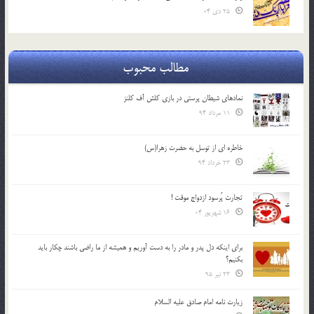
25 دی 04
مطالب محبوب
نمادهای شیطان پرستی در بازی کلش آف کلنز
11 مرداد 94
خاطره ای از توسل به حضرت زهرا(س)
23 خرداد 94
تجارت پُرسود ازدواج موقت !
16 شهریور 04
براي اينكه دل پدر و مادر را به دست آوريم و هميشه از ما راضي باشند چكار بايد
بكنيم؟
23 تیر 95
زیارت نامه امام صادق علیه السلام