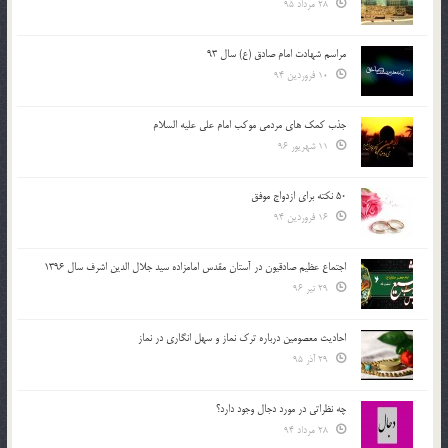
28 مرداد 95
مراسم شهادت امام صادق (ع) سال 93
10 فروردین 94
جذب کمک های مردمی موکب امام علی علیه السلام
11 شهریور 96
50 نکته برای ازدواج موفق
16 فروردین 94
اجتماع عظیم صادقیون در آستان مقدس امامزاده سید جلال الدین اشرف سال 1396
29 تیر 96
احادیث معصومین درباره ترک نماز و سهل انگاری در نماز
29 آذر 95
چه نظراتی در مورد دجال وجود دارد؟
28 مرداد 94