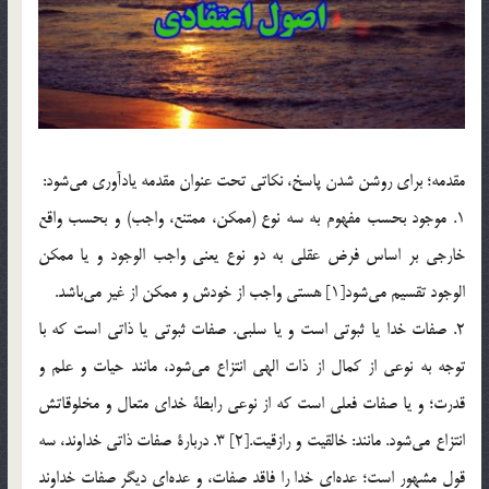
مقدمه؛ براي روشن شدن پاسخ، نكاتي تحت عنوان مقدمه ياد‌آوري مي‌شود:
1. موجود بحسب مفهوم به سه نوع (ممكن، ممتنع، واجب) و بحسب واقع
خارجي بر اساس فرض عقلي به دو نوع يعني واجب الوجود و يا ممكن
الوجود تقسيم مي‌شود[1] هستي واجب از خودش و ممكن از غير مي‌باشد.
2. صفات خدا يا ثبوتي است و يا سلبي. صفات ثبوتي يا ذاتي است كه با
توجه به نوعي از كمال از ذات الهي انتزاع مي‌شود، مانند حيات و علم و
قدرت؛ و يا صفات فعلي است كه از نوعي رابطة خداي متعال و مخلوقاتش
انتزاع مي‌شود. مانند: خالقيت و رازقيت.[2] 3. دربارة صفات ذاتي خداوند، سه
قول مشهور است؛ عده‌اي خدا را فاقد صفات، و عده‌اي ديگر صفات خداوند