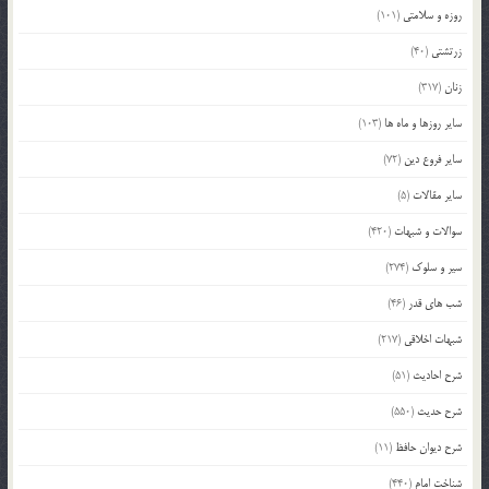
روزه و سلامتی
(101)
زرتشتی
(40)
زنان
(317)
سایر روزها و ماه ها
(103)
سایر فروع دین
(72)
سایر مقالات
(5)
سوالات و شبهات
(420)
سیر و سلوک
(274)
شب های قدر
(46)
شبهات اخلاقی
(217)
شرح احادیث
(51)
شرح حدیث
(550)
شرح دیوان حافظ
(11)
شناخت امام
(440)