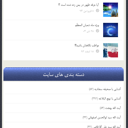
آیا جرقه ظهور در یمن زده شده است ؟!
8 فروردین 94
ویژه ماه شعبان المعظّم
28 دی 04
مواظب نگاهتان باشید!!!
18 اسفند 93
دسته بندی های سایت
آشنایی با صحیفه سجادیه
(56)
آشنایی با نهج البلاغه
(392)
آیت الله بهجت
(54)
آیت الله سید ابوالحسن اصفهانی
(43)
آیت الله سید علی آقا قاضی
(42)