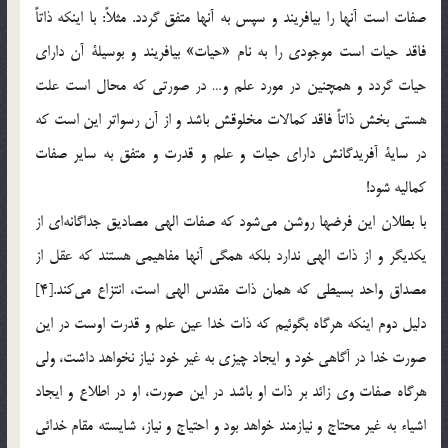
صفات است آنها را بيافريند و سپس به آنها متفق گردد. مثلاً: با اينكه ذاتاً
فاقد حيات است موجودي را به نام «حيات» بيافريند و بوسيلة آن داراي
حيات گردد و همچنين در مورد علم و… در صورتي كه محال است علت
هستي بخش ذاتاً فاقد كمالات مخلوقش باشد و از آن رسواتر اين است كه
در ساية آفريدگانش داراي حيات و علم و قدرت و متفق به ساير صفات
كماليه شود!
با بطلان اين فرضها روشن مي‌شود كه صفات الهي مصاديق جداگانه‌اي از
يكديگر و از ذات الهي ندارد بلكه همگي آنها مفاهيمي هستند كه عقل از
مصداق واحد بسيطي كه همان ذات مقدس الهي است، انتزاع مي‌كند.[4]
دليل دوم اينكه هرگاه بگوئيم كه ذات خدا عين علم و قدرت اوست در اين
صورت خدا در آگاهي خود و ايجاد چيزي به غير خود نياز نخواهد داشت، ولي
هرگاه صفات وي زائد بر ذات او باشد در اين صورت، او در اطلاع و ايجاد
اشياء به غير محتاج و نيازمند خواهد بود و احتياج و نياز، شايسته مقام خدائي