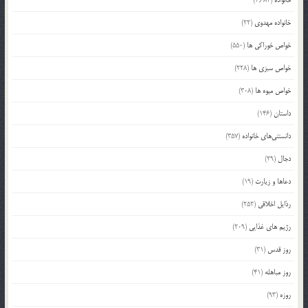
خانواده مهدوی
(22)
خواص خوراکی ها
(550)
خواص سبزی ها
(228)
خواص میوه ها
(308)
داستان
(146)
دانستنی‌های خانواده
(357)
دجال
(29)
دعاها و زیارت
(19)
رذایل اخلاقی
(252)
رژیم های غذایی
(209)
روز قدس
(31)
روز مباهله
(41)
روزه
(93)