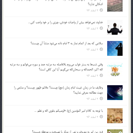
اشكالي ندارد؟
2 اسفند 96
خداوند نمي‌خواهد بيش از واجبات خودش، چيزي را بر خود واجب كني…
2 اسفند 96
سلامي كه بعد از اتمام نماز به 3 امام داده مي‌شود منشأ آن چيست؟
2 اسفند 96
وقتي شب‌ها به بستر خواب مي‌روم بلافاصله سه مرتبه حمد و سوره مي‌خوانم و سه مرتبه
الله اكبر، الحمدالله و سبحان‌الله مي‌گويم آيا اين كافي است؟
2 اسفند 96
وظايف ما در زمان غيبت امام زمان (عج) چيست؟ علائم ظهور چيست؟ و منابعي را
جهت مطالعه معرفي نماييد؟
2 اسفند 96
با توجه به كلام امير المؤمنين (ع): «اوصيكم بتقوي الله و نظم …
2 اسفند 96
فرق بين امر به معروف و نهي از منكر با نصيحت و موعظه چيست؟