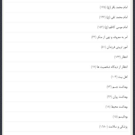
امام محمد باقر (ع)
(165)
امام محمد تقی (ع)
(146)
امام موسی کاظم (ع)
(152)
امر به معروف و نهی از منکر
(63)
امور تربیتی فرزندان
(51)
انتظار
(164)
انتظار از دیدگاه شخصیت ها
(17)
اهل بیت
(104)
بهداشت جسم
(73)
بهداشت روان
(26)
بهداشت محیط
(18)
بودائیسم
(15)
پزشکی و سلامت
(1,980)