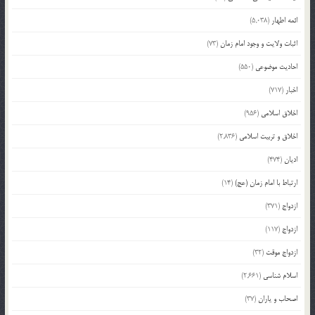
ائمه اطهار
(5,038)
اثبات ولایت و وجود امام زمان
(73)
احادیث موضوعی
(550)
اخبار
(717)
اخلاق اسلامی
(956)
اخلاق و تربیت اسلامی
(2,836)
ادیان
(474)
ارتباط با امام زمان (عج)
(14)
ازدواج
(371)
ازدواج
(117)
ازدواج موقت
(32)
اسلام شناسی
(2,661)
اصحاب و یاران
(37)