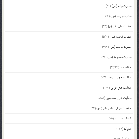
حضرت رقیه (س)
(13)
حضرت زینب (س)
(66)
حضرت علی اکبر (ع)
(23)
حضرت فاطمه (س)
(530)
حضرت محمد (ص)
(613)
حضرت معصومه (س)
(45)
حکایت ها
(2,244)
حکایت های آموزنده
(749)
حکایت های قرآنی
(107)
حکایت های معصومین
(838)
حکومت جهانی امام زمان (عج)
(24)
خاندان عصمت
(15)
خانواده
(227)
خانواده
(2,682)