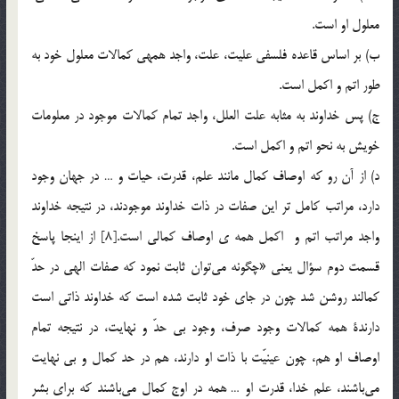
معلول او است.
ب) بر اساس قاعده فلسفي عليت، علت، واجد همه­ي کمالات معلول خود به
طور اتم و اکمل است.
ج) پس خداوند به مثابه علت العلل، واجد تمام کمالات موجود در معلومات
خويش به نحو اتم و اکمل است.
د) از آن رو که اوصاف کمال مانند علم، قدرت، حيات و … در جهان وجود
دارد، مراتب کامل تر اين صفات در ذات خداوند موجودند، در نتيجه خداوند
واجد مراتب اتم و اکمل همه ي اوصاف کمالي است.[8] از اينجا پاسخ
قسمت دوم سؤال يعني «چگونه مي‌توان ثابت نمود كه صفات الهي در حدّ
كمالند روشن شد چون در جاي خود ثابت شده است كه خداوند ذاتي است
دارندة همه كمالات وجود صرف، وجود بي حدّ و نهايت، در نتيجه تمام
اوصاف او هم، چون عينيّت با ذات او دارند، هم در حد كمال و بي نهايت
مي‌باشند، علم خدا، قدرت او … همه در اوج كمال مي‌باشند كه براي بشر