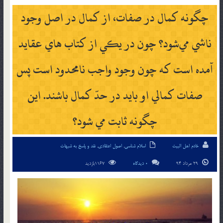
چگونه كمال در صفات، از كمال در اصل وجود
ناشي مي‌شود؟ چون در يكي از کتاب هاي عقايد
آمده است که چون وجود واجب نامحدود است پس
صفات كمالي او بايد در حدّ كمال باشند. اين
چگونه ثابت مي شود؟
خادم اهل البیت
اسلام شناسی
,
اصول اعتقادی
,
نقد و پاسخ به شبهات
29 مرداد 94
0 دیدگاه
1167بازدید