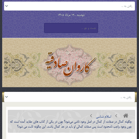
دوشنبه , 19 مرداد 1405
اسلام شناسی
چگونه كمال در صفات، از كمال در اصل وجود ناشي مي‌شود؟ چون در يكي از کتاب هاي عقايد آمده است که
چون وجود واجب نامحدود است پس صفات كمالي او بايد در حدّ كمال باشند. اين چگونه ثابت مي شود؟