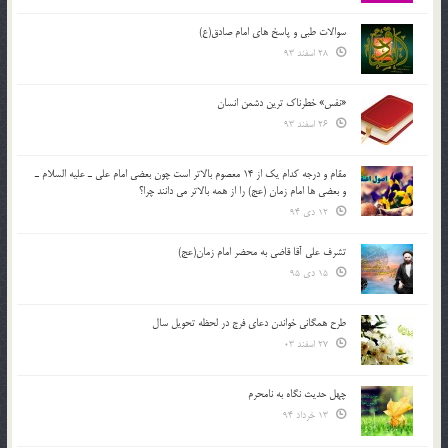
سوالات طبی و پاسخ های امام صادق(ع)
28 اسفند 93
«نفس» خطرناک ترین دشمن انسان
26 اسفند 93
مقام و درجه كدام يك از 14 معصوم بالاتر است چون بعضي امام علي ـ عليه السلام ـ
و بعضي ها امام زمان (عج) را از همه بالاتر مي دانند چرا؟
12 دی 94
تشرف علي آقا قاضي به محضر امام زمان(عج)
15 دی 95
طرح همگانی خواندن دعای فرج در لحظه تحویل سال
27 اسفند 03
چهل حدیث نگاه به نامحرم
13 خرداد 94