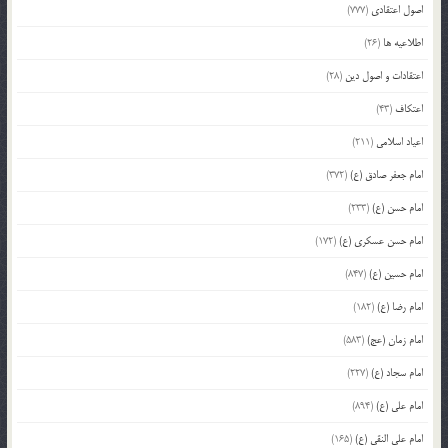
اصول اعتقادی
(777)
اطلاعیه ها
(26)
اعتقادات و اصول دین
(28)
اعتکاف
(43)
اعیاد اسلامی
(211)
امام جعفر صادق (ع)
(372)
امام حسن (ع)
(233)
امام حسن عسکری (ع)
(172)
امام حسین (ع)
(847)
امام رضا (ع)
(182)
امام زمان (عج)
(583)
امام سجاد (ع)
(227)
امام علی (ع)
(894)
امام علی النقی (ع)
(165)