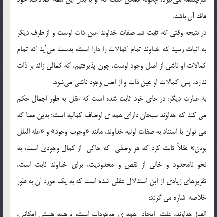
فاقد آن باشد.
در نتيجه وقتي كه ثابت شد صفات خداوند عين ذات اوست و از طرف ديگر
به اثبات رسيد كه خداوند تمام كمالات را دارا است، بدست مي‌آيد كه تمام
كمالات او ناشي از اصل وجود اوست، چون پذيرفتيم، كه كمالي زائد بر ذات
ندارد، پس كمالات او عين ذات و از اصل وجود ناشي مي‌شود.
به عبارت ديگر: در جاي خود ثابت شده است که عقل به طور اجمال حکم
مي کند که خداوند سبحان داراي همه ي اوصاف کماليه است؛ بدين معنا که
مي توان با استناد به صفات اوليه خداوند، مانند «وجوب وجود» و «عله العلل
بودن» عقلاً ثابت کرد که هر وصفي که حاکي از کمال وجودي است، به
نحو نامحدود و خالي از نقص و محدوديت، براي خداوند ثابت است،
تقريرهاي زيادي از اين استدلال عقلي شده است که به يک مورد آن به طور
خلاصه اشاره مي گردد:
الف) خداوند، علت ايجاد همه ي موجودات است، و همه هستي امکاني،