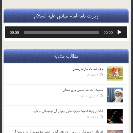
زیارت نامه امام صادق علیه السلام
پخش‌کننده
00:00
00:00
صوت
مطالب مشابه
ویژه نامه ماه مبارک رمضان
9 اسفند 03
حضرت آیت الله العظمی نوری همدانی
18 اردیبهشت 98
لطفا در زمينه اهميت شب‌زنده‌داري وموانع آن توضيحاتي بفرماييد.
2 اسفند 96
اگر تأثير ترجمه قرآن براي من بيشتر باشد آيا مي توانم فقط ترجمه آن را بخوانم؟ آيا