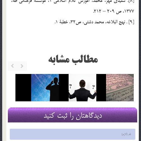
[8]. سعيدي مهر، محمد، آموزش کلام اسلامي 1، موسسه فرهنگي طه،
1377، ص 209 – 212.
[9] . نهج البلاغه، محمد دشتي، ص32، خطبة 1.
مطالب مشابه
دیدگاهتان را ثبت کنید