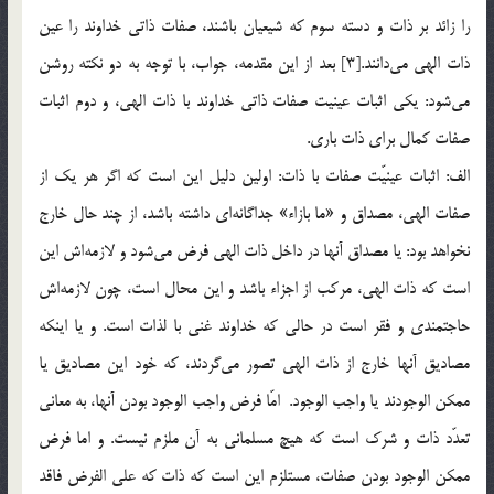
را زائد بر ذات و دسته سوم كه شيعيان باشند، صفات ذاتي خداوند را عين
ذات الهي مي‌دانند.[3] بعد از اين مقدمه، جواب، با توجه به دو نكته روشن
مي‌شود: يکي اثبات عينيت صفات ذاتي خداوند با ذات الهي، و دوم اثبات
صفات كمال براي ذات باري.
الف: اثبات عينيّت صفات با ذات: اولين دليل اين است كه اگر هر يك از
صفات الهي، مصداق و «ما بازاء» جدا‌گانه‌اي داشته باشد، از چند حال خارج
نخواهد بود: يا مصداق آنها در داخل ذات الهي فرض مي‌شود و لازمه‌اش اين
است كه ذات الهي، مركب از اجزاء باشد و اين محال است، چون لازمه‌اش
حاجتمندي و فقر است در حالي که خداوند غني با لذات است. و يا اينكه
مصاديق آنها خارج از ذات الهي تصور مي‌گردند، که خود اين مصاديق يا
ممکن الوجودند يا واجب الوجود. امّا فرض واجب الوجود بودن آنها، به معاني
تعدّد ذات و شرک است كه هيچ مسلماني به آن ملزم نيست. و اما فرض
ممكن الوجود بودن صفات، مستلزم اين است كه ذات كه علي الفرض فاقد