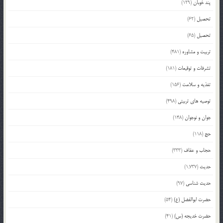
پند خوبان
(129)
تحصیل
(62)
تحصیل
(65)
تربیت و مشاوره
(481)
تشرفات و توقیعات
(181)
تغذیه و سلامت
(156)
توصیه های تربیتی
(498)
جوان و نوجوان
(148)
حج
(118)
حجاب و عفاف
(333)
حدیث
(1,737)
حدیث شناسی
(97)
حضرت ابوالفضل (ع)
(54)
حضرت خدیجه (س)
(41)