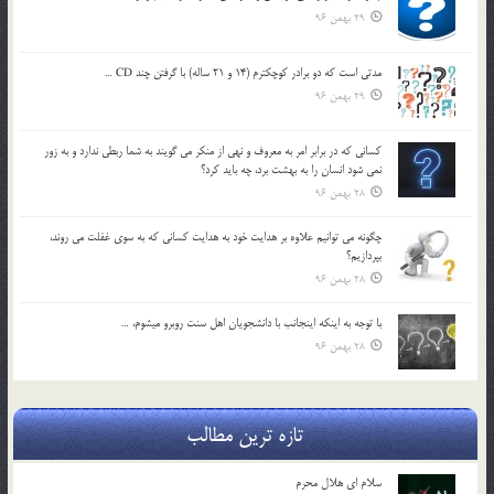
29 بهمن 96
مدتي است كه دو برادر كوچكترم (14 و 21 ساله) با گرفتن چند CD …
29 بهمن 96
كساني كه در برابر امر به معروف و نهي از منكر مي گويند به شما ربطي ندارد و به زور
نمي شود انسان را به بهشت برد، چه بايد كرد؟
28 بهمن 96
چگونه مي توانيم علاوه بر هدايت خود به هدايت كساني كه به سوي غفلت مي روند،
بپردازيم؟
28 بهمن 96
با توجه به اينكه اينجانب با دانشجويان اهل سنت روبرو مي‎شوم، …
28 بهمن 96
تازه ترین مطالب
سلام ای هلال محرم