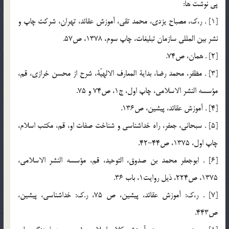
پي نوشت ها:
[1] . ر،ك، مصباح يزدي، محمد تقي، آموزش عقائد، تهران، شركت چاپ و
نشر بين المللي سازمان تبليغات، چاپ سوم، 1378، ص57.
[2] . همان، ص74.
[3] . مظفر، محمد رضا، بداية المعارف الالهيّة، شرح از محسن خرازي، قم،
مؤسسه النشر الاسلامي، چاپ اول، ج1، ص74 و 75.
[4] . آموزش عقائد، پيشين، ص136.
[5] . سبحاني، جعفر، راه خداشناسي و شناخت صفات او، قم، مكتب اسلام،
چاپ اول، 1375، ص44-42.
[6] . ابوجعفر محمد بن صدوق، التوحيد، قم، مؤسسه النشر الاسلامي،
1375، ص224، ذيل روايت1، باب 36.
[7] . ر،ك: آموزش عقائد، پيشين، ص 75، ر.ك: خداشناسي، پيشين،
ص443.