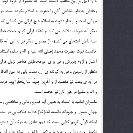
» را دليل بر اين مطلب دانسته است كه مقصود از گروه دوم، اف
رحلتش به طور شفاهي آنان را دعوت به اسلام نكرده است. در
جهاني است و از نظر دعوت به اسلام هيچ فرقي بين كساني كه قر
ديگر آيه شريفه، دلالت مي كند بر اينكه قرآن كريم حجت ناطقي
خاتميت نبوت حضرت محمد (صلي الله عليه و آله و سلم) استناد جست
اعتبار و لزوم پذيرش وحي براي غيرمخاطبان معاصر نزول قرآن
منظور از رسيدن وحي به گيرنده ي آن، دست يابي به عين الفاظ ق
در آيه ي بعثت نيز مقصود از وَ آخَرِينَ مِنْهُمْ لَمَّا يَلْحَقُوا ب
و آله و سلم) در حق آنان نيز حجت است.
مفسران اماميه با استناد به همين آيه قلمرو زماني و مخاطبي ر
جهان شمول و جاودانه دانسته اند.(
اينكه قرآن كريم كتابي است كه فهم عادي به درك آن دسترسي
تكميل و نه تهذيب و نه هيچ حاكمي تا ابد مي تواند عليه آن 