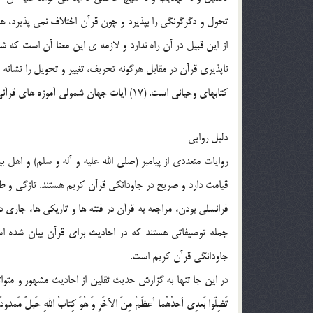
تحول و دگرگونگي را بپذيرد و چون قرآن اختلاف نمي پذيرد، ه
ناپذيري قرآن در مقابل هرگونه تحريف، تغيير و تحويل را نشانه
كتابهاي وحياني است. (17) آيات جهان شمولي آموزه هاي قرآني، ظهور در جاودانگي قرآن و فراتاريخي بودن گزاره هاي آن دارد.(18)
دليل روايي
روايات متعددي از پيامبر (صلي الله عليه و آله و سلم) ‌و ا
قيامت دارد و صريح در جاودانگي قرآن كريم هستند. تازگي و ط
فرانسلي بودن، مراجعه به قرآن در فتنه ها و تاريكي ها، جاري 
جمله توصيفاتي هستند كه در احاديث براي قرآن بيان شده 
جاودانگي قرآن كريم است.
در اين جا تنها به گزارش حديث ثقلين از احاديث مشهور و متواتر نبو
تَضِلّوا بَعدِي أحدُهُما أعظَمُ مِنَ الآخَرِ وَ هُوَ كِتابُ اللهِ حَبلٌ مَمدودٌ