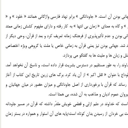
اني بودن آن است. « جاودانگي » برابر نهاد فارسي واژگاني همانند « خلود » و «
» و گاه به معناي « زمان بي انتها » به كار رفته و داراي مفهوم كشش زماني ممتد
امكاني بودن و عدم تأثيرپذيري از فرهنگ زمانه تعريف كرد و بعد از قرآن، وحي ديگر از
هد شد. جهاني بودن نيز يعني قرآن به زماني خاص يا ملت يا گروهي ويژه اختصاص
لل و زبان ها و مليت ها به گفتگو مي پردازد.
خداوند را، به طور مستقيم در دسترس بشريت قرار داده است، و ناسخ آن نخواهد آمد.
وداع با عنوان « ثقل اكبر » از آن ياد كرد. برگ هاي زرين تاريخ اين كتاب از آغاز
رساند كه قرآن با برخورداري از اصل جاودانگي و ميزان حضور در ميان جهانيان و
روان عموم اديان و مذاهب به آن شده، بي همتا است.
ُمِّ الْکِتَابِ لَدَيْنَا لَعَلِيٌّ حَکِيمٌ‌ (زخرف: 4) بيانگر آن است كه خداوند در علم ازلي و قطعي خويش مقدّر داشته كه قرآن در مسير جاودانه
ت بي خردان از رسيدن بدان كوتاه است؛پايه هاي آن استوار و همواره در بستر زمان