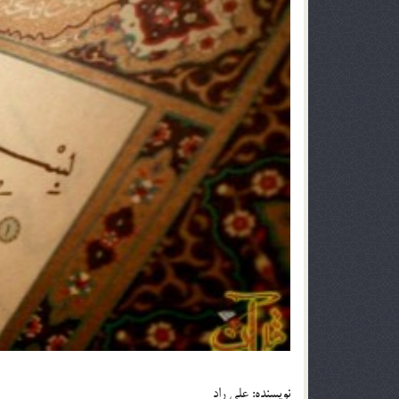
نويسنده: علي راد