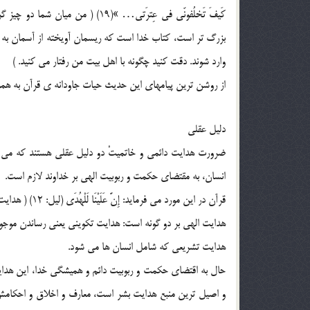
كَيفَ تَخلُفونّي في عِترَتي… »(19
بزرگ تر است، كتاب خدا است كه ريسمان آويخته از آسمان به 
وارد شوند. دقت كنيد چگونه با اهل بيت من رفتار مي كنيد. )
از روشن ترين پيامهاي اين حديث حيات جاودانه ي قرآن به هم
دليل عقلي
ضرورت هدايت دائمي و خاتميتْ دو دليل عقلي هستند كه مي ت
انسان، به مقتضاي حكمت و ربوبيت الهي بر خداوند لازم است.
قرآن در اين مورد مي فرمايد: إِنَّ عَلَيْنَا لَلْهُدَى‌ (ليل: 12) ( هدايت حتماً به عهده ي ماست. )
هدايت تشريعي كه شامل انسان ها مي شود.
حال به اقتضاي حكمت و ربوبيت دائم و هميشگي خدا، اين هداي
و اصيل ترين منبع هدايت بشر است، معارف و اخلاق و احكامش 