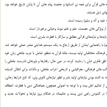
اي قرآن براي همه ي انسانها و حجيت پيام هاي آن تا پايان تاريخ خواهد بود.
ضهاي ذيل هستند.
لم)‌ با راهنمايي ايشان از طريق ارجاع به يك سيستم هدايتي معتبر عملي خواهد شد.
 فرهنگ مخاطبان اوليه نيست، بلكه قرآن به منظور تعامل با عرب جاهلي زبان خود
 افق فكري شان را رعايت كرده، در عين حال، رفتارها و باورهاي نادرست جاهلي را
الب هاي فرهنگي، جغرافيايي و تاريخي اعراب جاهلي، و بالذات براي انتقال انديشه
ه به ثابت بودن نيازهاي اوليه بشر و تطور نيازهاي ثانوي وي، كه تابع شرايط زماني،
 از تعاليم اهل بيت و با توجه به اصولي همچون: هماهنگي دين با فطرت، انعطاف
 در گشودن راهي دين پسند و حكيمانه در هنگام بروز نيازها و تحولات جديد و