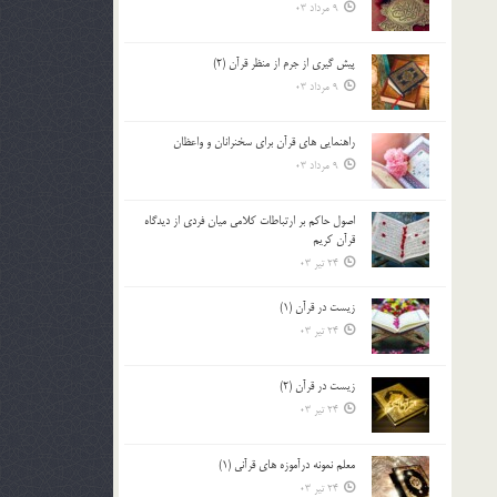
9 مرداد 03
پيش گيري از جرم از منظر قرآن (2)
9 مرداد 03
راهنمایی های قرآن برای سخنرانان و واعظان
9 مرداد 03
اصول حاكم بر ارتباطات كلامى ميان فردى از ديدگاه
قرآن كريم
24 تیر 03
زیست در قرآن (1)
24 تیر 03
زیست در قرآن (2)
24 تیر 03
معلم نمونه درآموزه هاي قرآني (1)
24 تیر 03