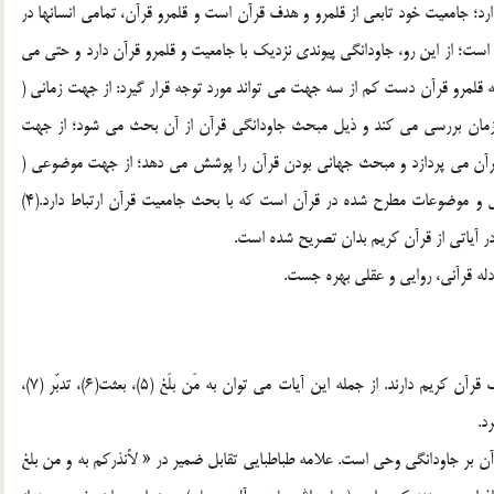
رد؛ جامعيت خود تابعي از قلمرو و هدف قرآن است و قلمرو قرآن، تمامي انسانها در
ست؛ از اين رو، جاودانگي پيوندي نزديك با جامعيت و قلمرو قرآن دارد و حتي مي
كه قلمرو قرآن دست كم از سه جهت مي تواند مورد توجه قرار گيرد: از جهت زماني (
 ي زمان بررسي مي كند و ذيل مبحث جاودانگي قرآن از آن بحث مي شود؛ از جهت
 قرآن مي پردازد و مبحث جهاني بودن قرآن را پوشش مي دهد؛ از جهت موضوعي (
قلمرو موضوعي ) كه ناظر به تعيين گستره و محدوده ي مسائل و موضوعات مطرح شده در قرآن است كه با بحث جامعيت قرآن ارتباط دارد.(4)
در آياتي از قرآن كريم بدان تصريح شده است.
دله قرآني، روايي و عقلي بهره جست.
آيات متعددي از قرآن كريم ظهور در جاودانگي مفاهيم و معارف قرآن كريم دارند. از جمله اين آيات مي توان به مَن بلَغ (5)، بعثت(6)، تدبّر (7)،
رآن بر جاودانگي وحي است. علامه طباطبايي تقابل ضمير در « لأنذركم به و من بلغ