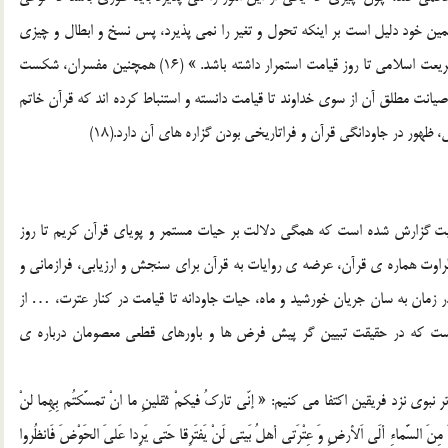
مين خود دليل است بر اينكه تحول و تغير را نمي پذيرد، پس نسخ و ابطال و چيزي
از اين قبيل در آن راه ندارد و لازمه ي اين معنا آن است كه شريعت اسلامي تا روز قيامت استمرار داشته باشد. » (16) همچنين مفسران، شكست
 صيانت مطلق آن از سوي خداوند تا قيامت دانسته و استنباط كرده اند كه قرآن خاتم
هل بيت گزارش شده است كه همگي دلالت بر حيات مستمر و پوياي قرآن كريم تا روز
راوت هماره ي قرآن، عرضه ي روايات به قرآن براي سنجش و ارزيابي، فرازماني و
در زمان به سان جريان خورشيد و ماه، حيات جاودانه تا قيامت در كنار عترت، … از
است كه در حقيقت تبيين گر پيش فرض ها و باورهاي قطعي معصومان درباره ي
ي نزد فريقين اكتفا مي كنيم: « إنّي تاركُ فيكمْ ثقلينِ ما انْ تمسَّكتُم بِهِما لنْ
 مِنَ السَّماءِ ألَي اَلأرضِ وَ عِتْرَتي أهلُ بَيتي لَنْ يَفتَرِقا حَتي يَرِدا عَليَ الحَوْضَ فَانظُروا