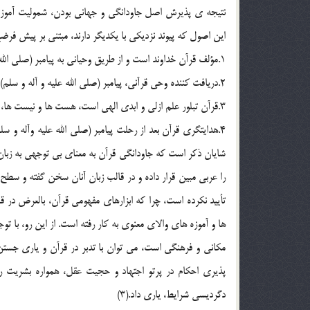
نتيجه ي پذيرش اصل جاودانگي و جهاني بودن، شموليت آموزه ه
اين اصول كه پيوند نزديكي با يكديگر دارند، مبتني بر پيش فر
1.مؤلف قرآن خداوند است و از طريق وحياني به پيامبر (صلي الله عليه و آله و سلم) رسيده است.
2.دريافت كننده وحي قرآني، پيامبر (صلي الله عليه و آله و سلم) از ويژگي هاي عصمت، علم و ختم نبوت وحياني برخوردار است.
3.قرآن تبلور علم ازلي و ابدي الهي است، هست ها و نيست ها، بايدها و نبايدهاي قرآني مطابق و سازگار با فطرت بشري است.
4.هدايتگري قرآن بعد از رحلت پيامبر (صلي الله عليه وآله و س
شايان ذكر است كه جاودانگي قرآن به معناي بي توجهي به زبان
را عربي مبين قرار داده و در قالب زبان آنان سخن گفته و سطح
تأييد نكرده است، چرا كه ابزارهاي مفهومي قرآن، بالعرض در ق
ها و آموزه هاي والاي معنوي به كار رفته است. از اين رو، با توج
مكاني و فرهنگي است، مي توان با تدبر در قرآن و ياري جستن
پذيري احكام در پرتو اجتهاد و حجيت عقل، همواره بشريت را
دگرديسي شرايط، ياري داد.(3)