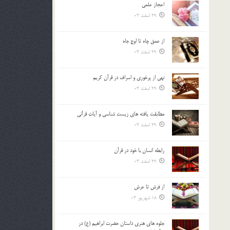
اعجاز علمی
بالا
29 اسفند 03
و
پایین
استفاده
از عمق چاه تا اوج جاه
کنید.
29 اسفند 03
نهي از پرخوري و اسراف در قرآن کريم
29 اسفند 03
مطابقت یافته های زیست شناسی و آیات قرآنی
29 اسفند 03
رابطه انسان با خود در قرآن
29 اسفند 03
از فرش تا عرش
18 شهریور 03
جلوه هاي هنري داستان حضرت ابراهيم (ع) در