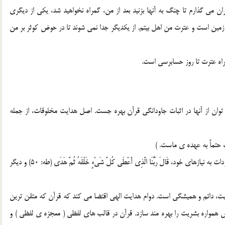
) ( من ميان شما دو چيز گران مي گذارم تا چنگ به آنها بزنيد بعد از من، گمراه نخواهيد شد، يكي از ديگري
زمين است و عترت من اهل بيتم. از يكديگر جدا نمي شوند تا در حوض كوثر بر من
راه عترت تا روز حسابرسي است.
وان از آنها در اثبات جاودانگي قرآن بهره جست. اصل هدايت مخلوقات، از جمله
هدايت الهي بر دو گونه است: هدايت تكويني يعني رساندن موجودات به نيازهاي خود، قَالَ رَبُّنَا الَّذِي أَعْطَى کُلَّ شَيْ‌ءٍ خَلْقَهُ ثُمَّ هَدَى‌ (طه: 50) و ديگر
ت، دائم و هميشگي است. دوام هدايت الهي اقتضا مي كند كه قرآن كه متقن ترين
همواره بشريت را بهره مند سازد. قرآن در قالب هاي لفظي (‌ معجزه ي لفظي ) و