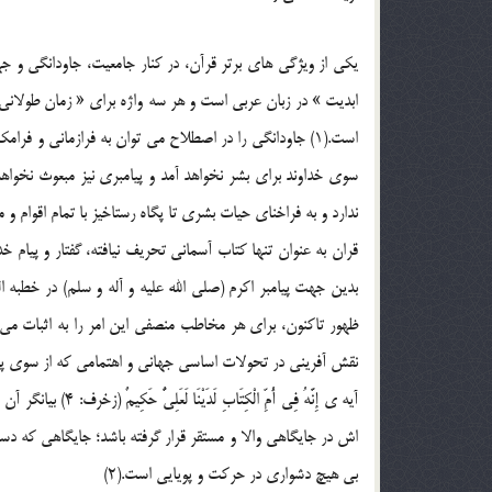
يكي از ويژگي هاي برتر قرآن، در كنار جامعيت، جاودانگي و جه
ابديت » در زبان عربي است و هر سه واژه براي « زمان طولاني 
است.(1) جاودانگي را در اصطلاح مي توان به فرازماني و فر
سوي خداوند براي بشر نخواهد آمد و پيامبري نيز مبعوث نخوا
ندارد و به فراخناي حيات بشري تا پگاه رستاخيز با تمام اقوام و م
قران به عنوان تنها كتاب آسماني تحريف نيافته، گفتار و پيام 
بدين جهت پيامبر اكرم (صلي الله عليه و آله و سلم) در خطبه ال
ظهور تاكنون، براي هر مخاطب منصفي اين امر را به اثبات مي 
نقش آفريني در تحولات اساسي جهاني و اهتمامي كه از سوي پي
آيه ي إِنَّهُ فِي أ
اش در جايگاهي والا و مستقر قرار گرفته باشد؛ جايگاهي كه دس
بي هيچ دشواري در حركت و پويايي است.(2)