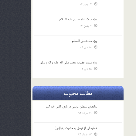
2 بهمن 04
ویژه میلاد امام حسین علیه السلام
2 بهمن 04
ویژه ماه شعبان المعظّم
28 دی 04
ویژه مبعث حضرت محمد صلی الله علیه و اله و سلم
25 دی 04
مطالب محبوب
نمادهای شیطان پرستی در بازی کلش آف کلنز
11 مرداد 94
خاطره ای از توسل به حضرت زهرا(س)
23 خرداد 94