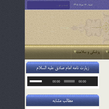
شنبه , 17 مرداد 1405
پزشکی و سلامت
زیارت نامه امام صادق علیه السلام
پخش‌کننده
برای
00:00
00:00
صوت
افزایش
یا
کاهش
صدا
مطالب مشابه
از
کلیدهای