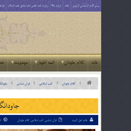
بِسْمِ اللَّـهِ الرَّحْمَـٰنِ الرَّحِيمِ
خانه
درباره ما
زیارت نامه خاص امام صادق علیه السلام
فراخو
خانه
کلام جاودان
ائمه اطهار
مهدویت
حد
کلام جاودان
کتب اسلامی
قرآن شناسی
جاودان
جاودانگي
خادم اهل البیت
قرآن شناسی
,
کتب اسلامی
,
کلام جاودان
9 شهریور 94