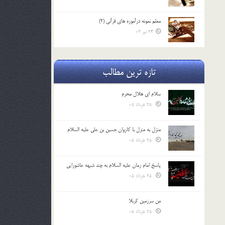
معلم نمونه درآموزه هاي قرآني (2)
24 تیر 03
تازه ترین مطالب
سلام ای هلال محرم
25 خرداد 05
منزل به منزل با کاروان حسین بن علی علیه السلام
25 خرداد 05
پاسخ امام زمان علیه السلام به چند شبهه عاشورایی
25 خرداد 05
من سرزمین کربلا
25 خرداد 05