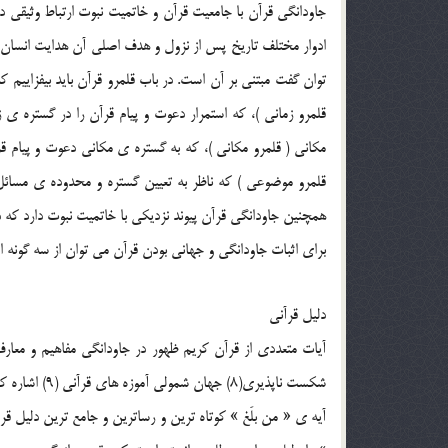
جاودانگي قرآن با جامعيت قرآن و خاتميت نبوت ارتباط وثيقي دا
ادوار مختلف تاريخ پس از نزول و هدف اصلي آن هدايت انسان ا
توان گفت مبتني بر آن است. در باب قلمرو قرآن بايد بيفزاييم 
قلمرو زماني )، كه استمرار دعوت و پيام قرآن را در گستره
مكاني ( قلمرو مكاني )، كه به گستره ي مكاني دعوت و پيام
همچنين جاودانگي قرآن پيوند نزديكي با خاتميت نبوت دارد كه 
براي اثبات جاودانگي و جهاني بودن قرآن مي توان از سه گونه ا
دليل قرآني
شكست ناپذيري(8) جهان شمولي آموزه هاي قرآني (9) اشاره كرد.
آيه ي « من بلَغ » كوتاه ترين و رساترين و جامع ترين دليل ق