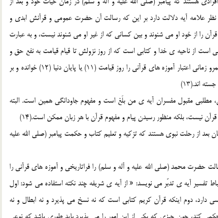
رادي هستند كه پيامبر (صلي الله عليه و آله و سلم) در زمان حيات خود و بعد از
 نظر علامه آيه دلالت دارد بر اين كه رسالت آن حضرت عمومي و قرآنش ابدي و
آن را از خود او مي شنوند و بين كساني كه از غير او مي شنوند نيست، و به عبارت
 است از ناحيه ي خدا و كتابي است كه از روز نزولش تا قيام قيامت به نفع حق و
عليه باطل احتجاج مي كند.(10) مفسران ديگر نيز به اين آيه قلمرو زماني اعتبار آموزه هاي قرآني را روز قيامت (11) يا پايان دنيا (12) خوانده و بر
ه اند.(13)
، مطلبي مقبول مفسران آيه ي من بلَغ است و مفهوم جاودانگي همين است. البته
رآن نيست، بلكه منظور رسيدن پيام و مفهوم قرآن با هر زبان ممكن است.(14)
ِهِمْ مردمان بعد از رحلت نبوي هستند كه تزكيه و تعليم كتاب و حكمت پيامبر (صلي الله عليه
سالت حضرت محمد (صلي الله عليه و آله و سلم) را فراتاريخي و آموزه هاي قرآني را
15) علامه طباطبايي در استنباط تفسير آيه ي تدبّر مي نويسد: « از آيه ي شريفه چند نكته استفاده مي شود: اول
 دارد، دوم اينكه قرآن كريم كتابي است كه نه نسخ مي پذيرد و نه ابطال و نه
حكمي كند، چون چيزي كه يكي از اين امور را مي پذيرد بايد طوري باشد كه نوعي