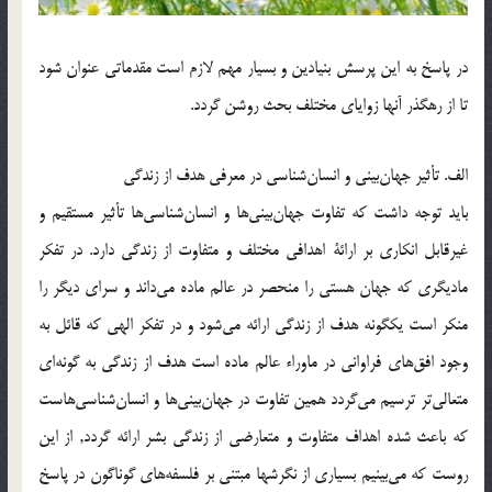
در پاسخ به اين پرسش بنيادين و بسيار مهم لازم است مقدماتي عنوان شود
تا از رهگذر آنها زواياي مختلف بحث روشن گردد.
الف. تأثير جهان‌بيني و انسان‌شناسي در معرفي هدف از زندگي
بايد توجه داشت كه تفاوت جهان‌بيني‌ها و انسان‌شناسي‌ها تأثير مستقيم و
غيرقابل انكاري بر ارائة اهدافي مختلف و متفاوت از زندگي دارد. در تفكر
ماديگري كه جهان هستي را منحصر در عالم ماده مي‌داند و سراي ديگر را
منكر است يك­گونه هدف از زندگي ارائه مي‌شود و در تفكر الهي كه قائل به
وجود افق‌هاي فراواني در ماوراء عالم ماده است هدف از زندگي به گونه‌اي
متعالي‌تر ترسيم مي‌گردد همين تفاوت در جهان‌بيني‌ها و انسان‌شناسي‌هاست
كه باعث شده اهداف متفاوت و متعارضي از زندگي بشر ارائه گردد, از اين
روست كه مي‌بينيم بسياري از نگرشها مبتني بر فلسفه‌هاي گوناگون در پاسخ