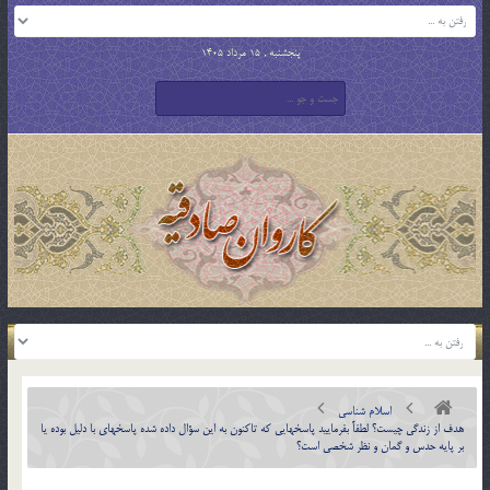
پنجشنبه , 15 مرداد 1405
اسلام شناسی
هدف از زندگي چيست؟ لطفاً بفرماييد پاسخهايي كه تاكنون به اين سؤال داده شده پاسخهاي با دليل بوده يا
بر پايه حدس و گمان و نظر شخصي است؟