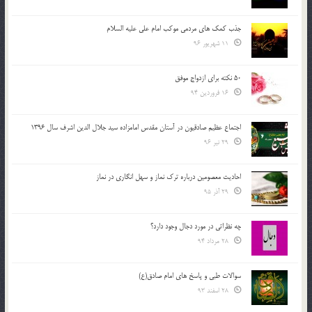
جذب کمک های مردمی موکب امام علی علیه السلام
11 شهریور 96
50 نکته برای ازدواج موفق
16 فروردین 94
اجتماع عظیم صادقیون در آستان مقدس امامزاده سید جلال الدین اشرف سال 1396
29 تیر 96
احادیث معصومین درباره ترک نماز و سهل انگاری در نماز
29 آذر 95
چه نظراتی در مورد دجال وجود دارد؟
28 مرداد 94
سوالات طبی و پاسخ های امام صادق(ع)
28 اسفند 93