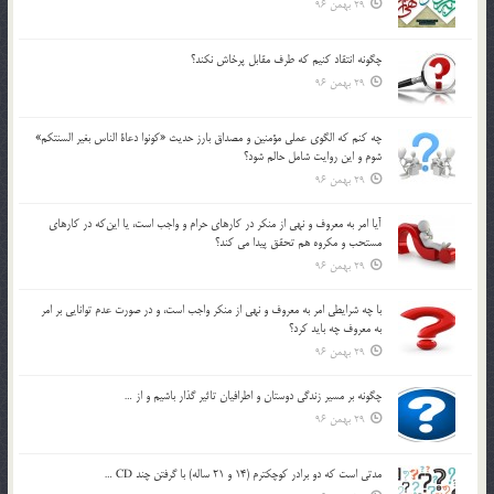
29 بهمن 96
چگونه انتقاد كنيم كه طرف مقابل پرخاش نكند؟
29 بهمن 96
چه كنم كه الگوي عملي مؤمنين و مصداق بارز حديث «كونوا دعاة الناس بغير السنتكم»
شوم و اين روايت شامل حالم شود؟
29 بهمن 96
آيا امر به معروف و نهي از منكر در كارهاي حرام و واجب است، يا اين‌كه در كارهاي
مستحب و مكروه هم تحقق پيدا مي كند؟
29 بهمن 96
با چه شرايطي امر به معروف و نهي از منکر واجب است، و در صورت عدم توانايي بر امر
به معروف چه بايد کرد؟
29 بهمن 96
چگونه بر مسير زندگي دوستان و اطرافيان تاثير گذار باشيم و از …
29 بهمن 96
مدتي است كه دو برادر كوچكترم (14 و 21 ساله) با گرفتن چند CD …