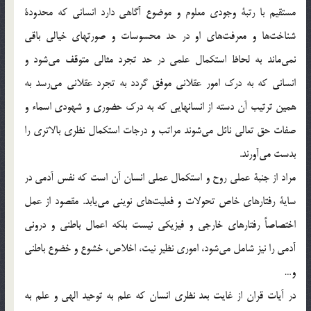
مستقيم با رتبة وجودي معلوم و موضوع آگاهي دارد انساني كه محدودة
شناخت‌ها و معرفت‌هاي او در حد محسوسات و صورتهاي خيالي باقي
نمي‌ماند به لحاظ استكمال علمي در حد تجرد مثالي متوقف مي‌شود و
انساني كه به درك امور عقلاني موفق گردد به تجرد عقلاني مي‌رسد به
همين ترتيب آن دسته از انسانهايي كه به درك حضوري و شهودي اسماء و
صفات حق تعالي نائل مي‌شوند مراتب و درجات استكمال نظري بالاتري را
بدست مي‌آورند.
مراد از جنبة عملي روح و استكمال عملي انسان آن است كه نفس آدمي در
ساية رفتارهاي خاص تحولات و فعليت‌هاي نويني مي‌يابد. مقصود از عمل
اختصاصاً رفتارهاي خارجي و فيزيكي نيست بلكه اعمال باطني و دروني
آدمي را نيز شامل مي‌شود، اموري نظير نيت، اخلاص، خشوع و خضوع باطني
و…
در آيات قران از غايت بعد نظري انسان كه علم به توحيد الهي و علم به