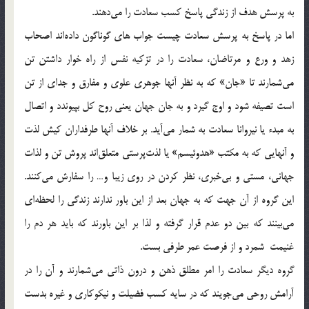
به پرسش هدف از زندگي پاسخ كسب سعادت را مي‌دهند.
اما در پاسخ به پرسش سعادت چيست جواب هاي گوناگون داده‌اند اصحاب
زهد و ورع و مرتاضان، سعادت را در تزكيه نفس از راه خوار داشتن تن
مي‌شمارند تا «جان» كه به نظر آنها جوهري علوي و مفارق و جداي از تن
است تصيفه شود و اوج گيرد و به جان جهان يعني روح كل بپيوند‌د و اتصال
به مبدء يا نيروانا سعادت به شمار مي‌آيد. بر خلاف آنها طرفداران كيش لذت
و آنهايي كه به مكتب «هدوئيسم» يا لذت‌پرستي متعلق‌اند پروش تن و لذات
جهاني، مستي و بي‌خبري، نظر كردن در روي زيبا و… را سفارش مي‌كنند.
اين گروه از آن جهت كه به جهان بعد از اين باور ندارند زندگي را لحظه‌اي
مي‌بينند كه بين دو عدم قرار گرفته و لذا بر اين باورند كه بايد هر دم را
غنيمت شمرد و از فرصت عمر طرفي بست.
گروه ديگر سعادت را امر مطلق ذهن و درون ذاتي مي‌شمارند و آن را در
آرامش روحي مي‌جويند كه در سايه كسب فضيلت و نيكوكاري و غيره بدست