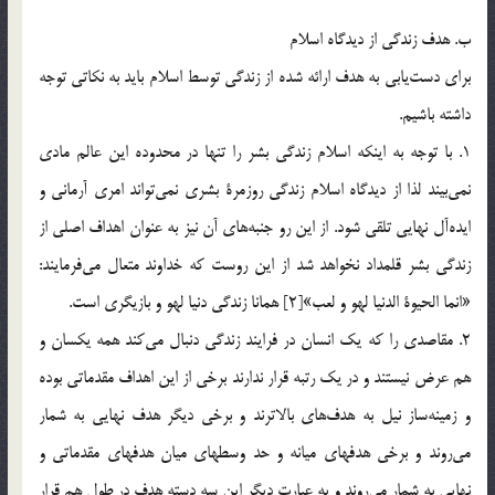
ب. هدف زندگي از ديدگاه اسلام
براي دست‌يابي به هدف ارائه شده از زندگي توسط اسلام بايد به نكاتي توجه
داشته باشيم.
1. با توجه به اينكه اسلام زندگي بشر را تنها در محدوده اين عالم مادي
نمي‌بيند لذا از ديدگاه اسلام زندگي روزمرة بشري نمي‌تواند امري آرماني و
ايده‌آل نهايي تلقي شود. از اين رو جنبه‌هاي آن نيز به عنوان اهداف اصلي از
زندگي بشر قلمداد نخواهد شد از اين روست كه خداوند متعال مي‌فرمايند:
«انما الحيوة الدنيا لهو و لعب»[2] همانا زندگي دنيا لهو و بازيگري است.
2. مقاصدي را كه يك انسان در فرايند زندگي دنبال مي‌كند همه يكسان و
هم عرض نيستند و در يك رتبه قرار ندارند برخي از اين اهداف مقدماتي بوده
و زمينه‌ساز نيل به هدف‌هاي بالاترند و برخي ديگر هدف نهايي به شمار
مي‌روند و برخي هدفهاي ميانه و حد وسطهاي ميان هدفهاي مقدماتي و
نهايي به شمار مي‌روند و به عبارت ديگر اين سه دسته هدف در طول هم قرار