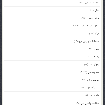
احادیث موضوعی
(550)
اخبار
(717)
اخلاق اسلامی
(956)
اخلاق و تربیت اسلامی
(2,836)
ادیان
(474)
ارتباط با امام زمان (عج)
(14)
ازدواج
(371)
ازدواج
(117)
ازدواج موقت
(32)
اسلام شناسی
(2,661)
اصحاب و یاران
(37)
اصول اعتقادی
(777)
اطلاعیه ها
(26)
اعتقادات و اصول دین
(28)