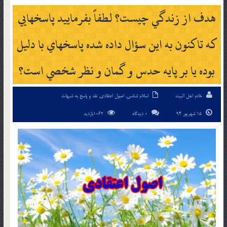
هدف از زندگي چيست؟ لطفاً بفرماييد پاسخهايي
كه تاكنون به اين سؤال داده شده پاسخهاي با دليل
بوده يا بر پايه حدس و گمان و نظر شخصي است؟
خادم اهل البیت
اسلام شناسی
,
اصول اعتقادی
,
نقد و پاسخ به شبهات
15 شهریور 94
0 دیدگاه
1062بازدید