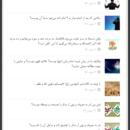
2 اسفند 96
سلامي كه بعد از اتمام نماز به 3 امام داده مي‌شود منشأ آن چيست؟
2 اسفند 96
وقتي شب‌ها به بستر خواب مي‌روم بلافاصله سه مرتبه حمد و سوره مي‌خوانم و سه مرتبه
الله اكبر، الحمدالله و سبحان‌الله مي‌گويم آيا اين كافي است؟
2 اسفند 96
وظايف ما در زمان غيبت امام زمان (عج) چيست؟ علائم ظهور چيست؟ و منابعي را
جهت مطالعه معرفي نماييد؟
2 اسفند 96
با توجه به كلام امير المؤمنين (ع): «اوصيكم بتقوي الله و نظم …
2 اسفند 96
فرق بين امر به معروف و نهي از منكر با نصيحت و موعظه چيست؟
29 بهمن 96
امر به معروف و نهي از منكر را توضيح داده و مراحل آن را نام ببريد؟