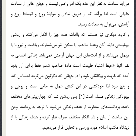
مي‌آيد سعادت به نظر اين عده يك امر واقعي نيست و جهان خالي از سعادت
حقيقي است لذا برآنند كه از طريق تعادل و موازنة روح و انبساط روح و
آرامش، مي‌توان به سعادت رسيد.
و گروه ديگري نيز هستند كه بالذات همه چيز را انكار مي‌كنند و روشي
نيهليستي دارند آنان وعدة مذاهب را سخن لغو مي‌شمارند، رياضت و نيروانا را
مهمل مي‌دانند و از لذت‌هاي اين جهان آرامش نمي‌يابند زندگي انساني به
نظر آنها «خبط اشتباه طبيعت است مادة صاحب شعور فقط براي آن پديد
آمده كه غربت و بيگانگي خود را در جهاني كه دگرگون مي‌گردد احساس كند
و رنج ببرد لذا خودكشي در اين كيش عمل به جايي است و پوچي و
بيهودگي زندگي مسلم است.[1] پس روشن شد كه جهان‌بيني‌هاي مختلف
باعث برداشت‌هاي متفاوت از هدف زندگي مي‌شود با توجه به پردامنه بودن
اين مباحث از بيان و نقد افكار مختلف صرف نظر كرده و هدف زندگي را از
ديدگاه مكتب اسلام مورد بررسي و تحليل قرار مي‌دهيم.