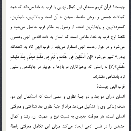
چيست؟ قرآن كريم مصداق اين كمال نهايي را قرب به خدا مي‌داند كه همه
كمالات جسمي و روحي مقدمة رسيدن به آن است و بالاترين، ناب‌ترين،
گسترده‌ترين و پايدارترين لذت، از وصول به مقام قرب حاصل مي‌شود و
نقطة اوج قرب به خدا، مقامي است كه انسان به ذات اقدس الهي رهنمون
مي‌شود و در جوار رحمت الهي استقرار مي‌يابد از قرب الهي گاه به «عندالله
بودن» تعبير مي‌شود «إِنَّ الْمُتَّقِينَ فِي جَنَّاتٍ وَ نَهَرٍ فِي مَقْعَدِ صِدْقٍ عِنْدَ مَلِيكٍ
مُقْتَدِرٍ»[7] به راستي كه پرهيزكاران در باغ‌ها و جويبار در جايگاهي راستين
نزد پادشاهي مقتدرند.
قرب الهي چيست؟
انسان داراي دو بعد و دو جنبة نظري و عملي است كه استكمال اين دو،
هدف زندگي وي را تشكيل مي‌دهد مراد از جنبة نظري بعد شناختي و معرفتي
انسان است، هر معرفت جديدي به نسبت نوع و اهميت آن، رشد و كمال
جديدي را در نفس آدمي ايجاد مي‌كند ميزان اين تكامل معرفتي رابطة