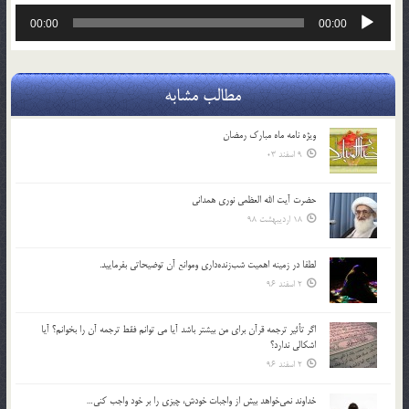
پخش‌کننده
00:00
00:00
صوت
مطالب مشابه
ویژه نامه ماه مبارک رمضان
9 اسفند 03
حضرت آیت الله العظمی نوری همدانی
18 اردیبهشت 98
لطفا در زمينه اهميت شب‌زنده‌داري وموانع آن توضيحاتي بفرماييد.
2 اسفند 96
اگر تأثير ترجمه قرآن براي من بيشتر باشد آيا مي توانم فقط ترجمه آن را بخوانم؟ آيا
اشكالي ندارد؟
2 اسفند 96
خداوند نمي‌خواهد بيش از واجبات خودش، چيزي را بر خود واجب كني…