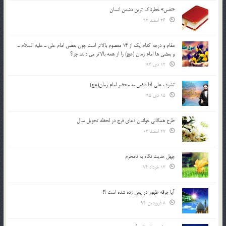
«نفس» خطرناک ترین دشمن انسان
26 اسفند 93
مقام و درجه كدام يك از 14 معصوم بالاتر است چون بعضي امام علي ـ عليه السلام ـ
و بعضي ها امام زمان (عج) را از همه بالاتر مي دانند چرا؟
12 دی 94
تشرف علي آقا قاضي به محضر امام زمان(عج)
15 دی 95
طرح همگانی خواندن دعای فرج در لحظه تحویل سال
27 اسفند 03
چهل حدیث نگاه به نامحرم
13 خرداد 94
آیا جرقه ظهور در یمن زده شده است ؟!
8 فروردین 94