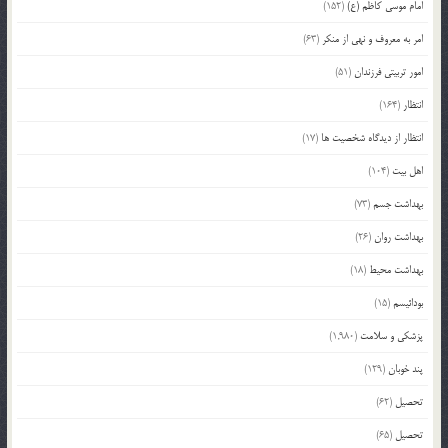
امام موسی کاظم (ع)
(152)
امر به معروف و نهی از منکر
(63)
امور تربیتی فرزندان
(51)
انتظار
(164)
انتظار از دیدگاه شخصیت ها
(17)
اهل بیت
(104)
بهداشت جسم
(73)
بهداشت روان
(26)
بهداشت محیط
(18)
بودائیسم
(15)
پزشکی و سلامت
(1,980)
پند خوبان
(129)
تحصیل
(62)
تحصیل
(65)