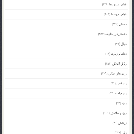
خواص سبزی ها
(228)
خواص میوه ها
(308)
داستان
(146)
دانستنی‌های خانواده
(357)
دجال
(29)
دعاها و زیارت
(19)
رذایل اخلاقی
(252)
رژیم های غذایی
(209)
روز قدس
(31)
روز مباهله
(41)
روزه
(93)
روزه و سلامتی
(101)
زرتشتی
(40)
زنان
(317)