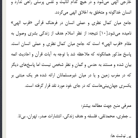
خارجي الهي مي‌شود و در هيچ كدام انانيت و نفس پرستي راهي ندارد و
انسان خداگونه و متخلق به اخلاق الهي مي‌گردد.
جامع ميان كمال نظري و عملي انسان در فرهنگ قرآني «قرب الهي»
ناميده مي‌شود.[10] نتيجه: از نظر اسلام هدف از زندگي بشري وصول به
مقام «قرب الهي»‌ است كه جامع ميان كمال نظري و عملي انسان است.
پاسخ مذكور همانگونه كه ملاحظه شد با توجه به آيات قرآن و احاديث ائمه
بيان شده و مستند به حدس و گمان و نظر شخص نيست اما پاسخ‌هاي ديگر
كه در مغرب زمين و يا در ميان غيرمسلمانان ارائه شده هر يك مبتني بر
يكسري جهان‌بيني‌هاست كه در جاي خود مورد نقد قرار گرفته است.
معرفي منبع جهت مطالعه بيشتر:
ـ جعفري، محمدتقي، فلسفه و هدف زندگي، انتشارات صدر، تهران، بي‌تا.
پي نوشت ها: