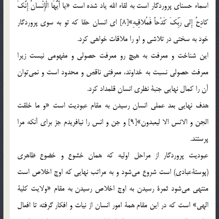
اسماء حسناي پروردگار است به لقاء الله ياد شده است «يا أَيُّهَا الْإِنْسانُ إِنَّكَ
كادِحٌ إِلى رَبِّكَ كَدْحاً فَمُلاقِيهِ»[8] اي انسان حقا كه تو به سوي پروردگار
خود به سختي در تلاشي و او را ملاقات خواهي كرد.
اين شناخت و معرفت به هيچ رو معرفت حصولي و مفهومي نيست زيرا
معرفت حصولي نسبت به خداوند، معرفتي ناقص و محدود است و نمي‌توان
آن را كمال نهايي جنبة نظري انسان قلمداد كرد.
هدف‌ نهايي بعد عملي انسان رسيدن به مقام عبوديت است «و ما خلقت
الجن و الانس الا ليعبدون»[9] و جن و انس را نيافريدم جز براي آنكه مرا
پرستند.
عبوديت پروردگار از مراحل اوليه كه همان خشوع و خضوع ظاهري
(پوستة‌عبادي) است شروع مي‌شود و به مراتب نهايي كه اوج اخلاص است
منتهي مي‌شود ثمرة رسيدن به اوج اخلاص رسيدن به مقام «ولايت كلية
الهي» است كه در اين مقام همة امور انسان از نيات و افكار گرفته تا افعال