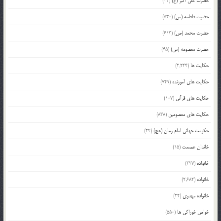
حضرت علی اکبر (ع)
(23)
حضرت فاطمه (س)
(530)
حضرت محمد (ص)
(613)
حضرت معصومه (س)
(45)
حکایت ها
(2,244)
حکایت های آموزنده
(749)
حکایت های قرآنی
(107)
حکایت های معصومین
(838)
حکومت جهانی امام زمان (عج)
(24)
خاندان عصمت
(15)
خانواده
(227)
خانواده
(2,682)
خانواده مهدوی
(22)
خواص خوراکی ها
(550)