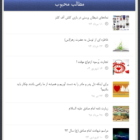
مطالب محبوب
نمادهای شیطان پرستی در بازی کلش آف کلنز
11 مرداد 94
خاطره ای از توسل به حضرت زهرا(س)
23 خرداد 94
تجارت پُرسود ازدواج موقت !
16 شهریور 04
براي اينكه دل پدر و مادر را به دست آوريم و هميشه از ما راضي باشند چكار بايد
بكنيم؟
23 تیر 95
زیارت نامه امام صادق علیه السلام
28 مرداد 95
مراسم شهادت امام صادق (ع) سال 93
10 فروردین 94