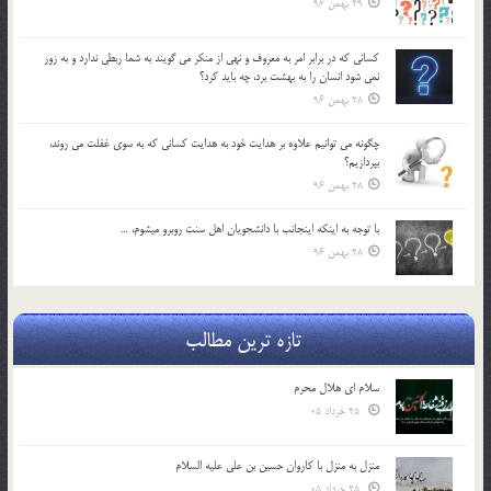
29 بهمن 96
كساني كه در برابر امر به معروف و نهي از منكر مي گويند به شما ربطي ندارد و به زور
نمي شود انسان را به بهشت برد، چه بايد كرد؟
28 بهمن 96
چگونه مي توانيم علاوه بر هدايت خود به هدايت كساني كه به سوي غفلت مي روند،
بپردازيم؟
28 بهمن 96
با توجه به اينكه اينجانب با دانشجويان اهل سنت روبرو مي‎شوم، …
28 بهمن 96
تازه ترین مطالب
سلام ای هلال محرم
25 خرداد 05
منزل به منزل با کاروان حسین بن علی علیه السلام
25 خرداد 05