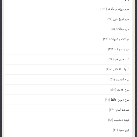
سایر روزها و ماه ها
(103)
سایر فروع دین
(72)
سایر مقالات
(5)
سوالات و شبهات
(420)
سیر و سلوک
(274)
شب های قدر
(46)
شبهات اخلاقی
(217)
شرح احادیث
(51)
شرح حدیث
(550)
شرح دیوان حافظ
(11)
شناخت امام
(440)
شهید دستغیب
(38)
شیخ مفید
(42)