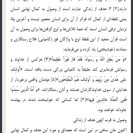
دارند.[3] 3. هدف از زندگي عبارت است از وصول به كمال نهايي انسان
يعني نقطه‌اي از كمال كه فراتر از آن براي انسان متصور نيست و آخرين پلة
نردبان ترقي انسان است كه همة تلاش‌ها و اوج گرفتن‌ها براي وصول به آن
است قرآن مجيد از اين نقطة اوج با واژگان فوز (كاميابي) فلاح رستگاري و
سعادت (خوشبختي) ياد كرده و مي‌فرمايد:
«وَ مَنْ يُطِعِ اللَّهَ وَ رَسُولَهُ فَقَدْ فازَ فَوْزاً عَظِيماً»[4] هركس از خداوند و
رسولش فرمانبري كند حقيقتاً به كاميابي بزرگي دست يافته است، «أُولئِكَ
عَلى هُدىً مِنْ رَبِّهِمْ وَ أُولئِكَ هُمُ الْمُفْلِحُونَ»[5] مؤمنان واقعي برخوردار از
هدايتي از سوي خداوندگارشان هستند و آنان رستگارانند، «وَ أَمَّا الَّذِينَ سُعِدُوا
فَفِي الْجَنَّةِ خالِدِينَ فِيها»[6] اما كساني كه خوشبخت شدند در بهشت
جاودانه خواهند بود.
وصول به قرب الهي هدف از زندگي
اكنون جان سخن در اين است كه مصداق و مورد اين هدف و كمال نهايي