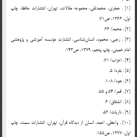
[1] . جعفري، محمدتقي، مجموعه مقالات، تهران، انتشارات حافظ، چاپ
اول، 1366، ص71.
[2] . محمد/ 36.
[3] . رجبي، محمود، انسان‌شناسي، انتشارت مؤسسه آموزشي و پژوهشي
امام خميني، چاپ پنجم، 1379، ص143.
[4] . احزاب/ 71.
[5] . بقره/ 5.
[6] . هود/ 108.
[7] . قمر/ 54 و 55.
[8] . انشقاق/ 6.
[9] . ذاريات/ 56.
[10] . واعظي، احمد، انسان از ديدگاه قرآن، ‌تهران، انتشارات سمت، چاپ
اول، 1377، ص155.