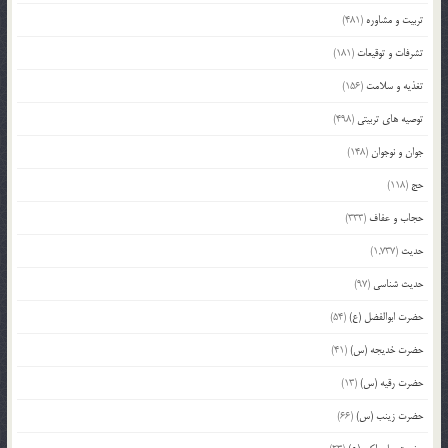
تربیت و مشاوره
(481)
تشرفات و توقیعات
(181)
تغذیه و سلامت
(156)
توصیه های تربیتی
(498)
جوان و نوجوان
(148)
حج
(118)
حجاب و عفاف
(333)
حدیث
(1,737)
حدیث شناسی
(97)
حضرت ابوالفضل (ع)
(54)
حضرت خدیجه (س)
(41)
حضرت رقیه (س)
(13)
حضرت زینب (س)
(66)