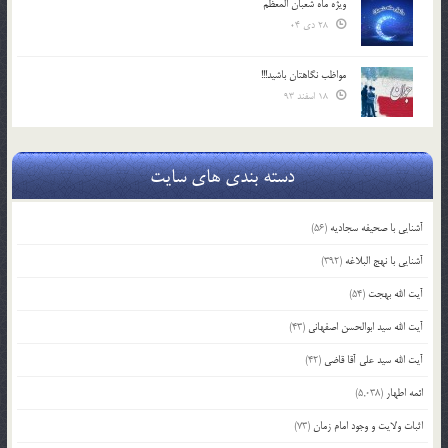
ویژه ماه شعبان المعظّم
28 دی 04
مواظب نگاهتان باشید!!!
18 اسفند 93
دسته بندی های سایت
آشنایی با صحیفه سجادیه
(56)
آشنایی با نهج البلاغه
(392)
آیت الله بهجت
(54)
آیت الله سید ابوالحسن اصفهانی
(43)
آیت الله سید علی آقا قاضی
(42)
ائمه اطهار
(5,038)
اثبات ولایت و وجود امام زمان
(73)