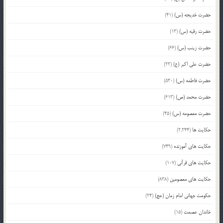
حضرت خدیجه (س)
(41)
حضرت رقیه (س)
(13)
حضرت زینب (س)
(66)
حضرت علی اکبر (ع)
(23)
حضرت فاطمه (س)
(530)
حضرت محمد (ص)
(613)
حضرت معصومه (س)
(45)
حکایت ها
(2,244)
حکایت های آموزنده
(749)
حکایت های قرآنی
(107)
حکایت های معصومین
(838)
حکومت جهانی امام زمان (عج)
(24)
خاندان عصمت
(15)