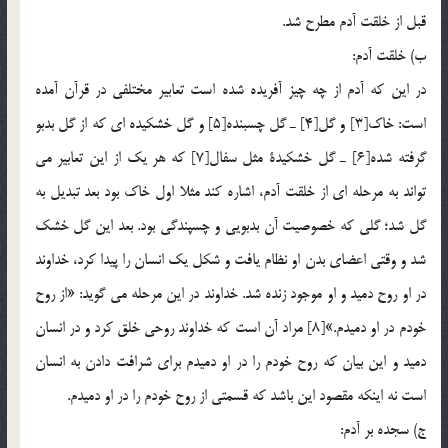
قبل از خلقت آدم مطرح شد.
ب) خلقت آدم:
در اين كه آدم از چه چيز آفريده شده است تعابير مختلفي در قرآن آمده
است: خاك[3] و گل[4] ـ گل چسبنده[5] و گل خشكيده اي كه از گل بدبو
گرفته شده[6] ـ گل خشكيدة مثل سفال[7] كه هر يك از اين تعابير مي
تواند به مرحله اي از خلقت آدم، اشاره كند مثلا اول خاك بود بعد تبديل به
گل شد؛ گلي كه خصوصيت آن بدبويي و چسپندگي بود. بعد اين گل خشك
شد و وقتي اعضاي بدن او نظام يافت و شكل يك انسان را پيدا كرد، خداوند
در او روح دميد و او موجود زنده شد. خداوند در اين مرحله مي گويد: «از روح
خودم در او دميدم.»[8] مراد آن است كه خداوند روحي خلق كرد و در انسان
دميد و اين بيان كه روح خودم را در او دميدم براي شرافت دادن به انسان
است نه اينكه مقصود اين باشد که قسمتي از روح خودم را در او دميدم.
ج) سجده بر آدم: