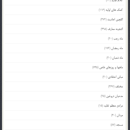
کلام جدید
(34)
کمک های اولیه
(116)
گلچین احادیث
(372)
گنجینه معارف
(495)
ماه رجب
(20)
ماه رمضان
(176)
ماه شعبان
(20)
ماهها و روزهای خاص
(745)
مبانی اعتقادی
(20)
مختلف
(367)
مدعیان دروغین
(25)
مراجع معظم تقلید
(15)
مردان
(40)
مسجد
(87)