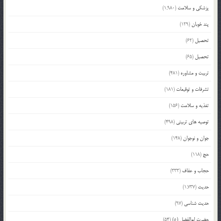
پزشکی و سلامت
(1,980)
پند خوبان
(129)
تحصیل
(62)
تحصیل
(65)
تربیت و مشاوره
(481)
تشرفات و توقیعات
(181)
تغذیه و سلامت
(156)
توصیه های تربیتی
(498)
جوان و نوجوان
(148)
حج
(118)
حجاب و عفاف
(333)
حدیث
(1,737)
حدیث شناسی
(97)
حضرت ابوالفضل (ع)
(54)