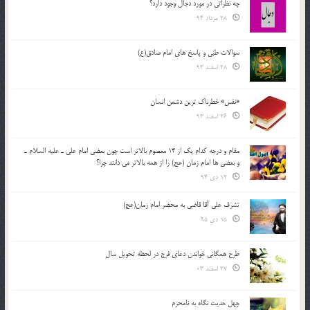
چه نظراتی در مورد دجال وجود دارد؟
28 مرداد 94
سوالات طبی و پاسخ های امام صادق(ع)
28 اسفند 93
«نفس» خطرناک ترین دشمن انسان
26 اسفند 93
مقام و درجه كدام يك از 14 معصوم بالاتر است چون بعضي امام علي ـ عليه السلام ـ
و بعضي ها امام زمان (عج) را از همه بالاتر مي دانند چرا؟
12 دی 94
تشرف علي آقا قاضي به محضر امام زمان(عج)
15 دی 95
طرح همگانی خواندن دعای فرج در لحظه تحویل سال
27 اسفند 03
چهل حدیث نگاه به نامحرم