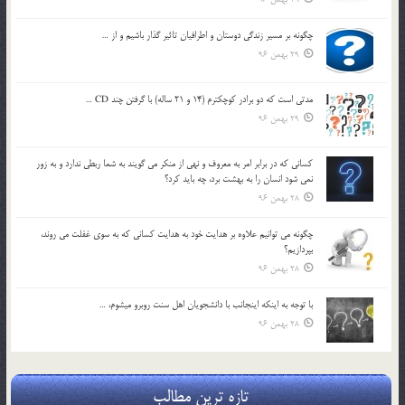
چگونه بر مسير زندگي دوستان و اطرافيان تاثير گذار باشيم و از …
29 بهمن 96
مدتي است كه دو برادر كوچكترم (14 و 21 ساله) با گرفتن چند CD …
29 بهمن 96
كساني كه در برابر امر به معروف و نهي از منكر مي گويند به شما ربطي ندارد و به زور
نمي شود انسان را به بهشت برد، چه بايد كرد؟
28 بهمن 96
چگونه مي توانيم علاوه بر هدايت خود به هدايت كساني كه به سوي غفلت مي روند،
بپردازيم؟
28 بهمن 96
با توجه به اينكه اينجانب با دانشجويان اهل سنت روبرو مي‎شوم، …
28 بهمن 96
تازه ترین مطالب