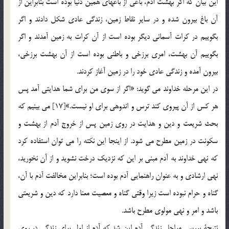
اين بيان كه اگر بهشت آدم، باغي از باغهاي همين دنيا بوده است بنابراين از
آن باغ بيرون شده و در ساير نقاط زمين، زندگي عادي شكل دادند و اگر
بگوييم در كرات آسماني ديگر بوده است از آن كرات به زمين آمدند و اگر
بگوييم آن بهشت، امري برزخي و باطني بوده است از آن بهشت برزخي،
بيرون آمده و زندگي عادي خود را در زمين آغاز کردند.
در اين مرحله خداوند مي گويد: «اگر از سوي من براي شما هدايتي آمد پس
هر كس از آن پيروي كند ترس و اندوهي براي او نيست.»[17] مي بينيم كه
بحث شريعت و دين و هدايت در روي زمين پس از خروج آدم از بهشت و
سكونت در زمين مطرح مي شود. از اينجا اين نكته را مي توان استفاده كرد
كه نهي خداوند به آدم مبني بر اين که نزديك درخت نشويد و از آن نخوريد،
نهي ارشادي و به عنوان راهنمايي آدم بوده است؛ بنابراين مخالفت آدم با آن،
گناه و حرام نبوده است زيرا وقتي گناه و معصيت معنا دارد كه دين و شريعتي
باشد و امر و نهي مولوي مطرح باشد.
نتيجة بررسي مراحل زندگي آدم اين شد كه آدم از اول براي زندگي در روي