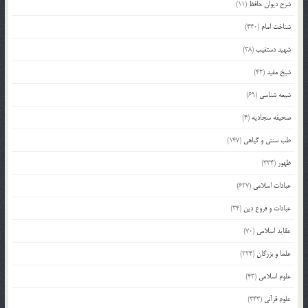
شرح دیوان حافظ
(11)
شناخت امام
(440)
شهید دستغیب
(38)
شیخ مفید
(42)
شیعه شناسی
(69)
صحیفه سجادیه
(4)
طب سنتی و گیاهی
(147)
ظهور
(334)
عبادات اسلامی
(627)
عبادات و فروع دین
(34)
عقاید اسلامی
(70)
علما و بزرگان
(224)
علوم اسلامی
(43)
علوم قرآنی
(343)