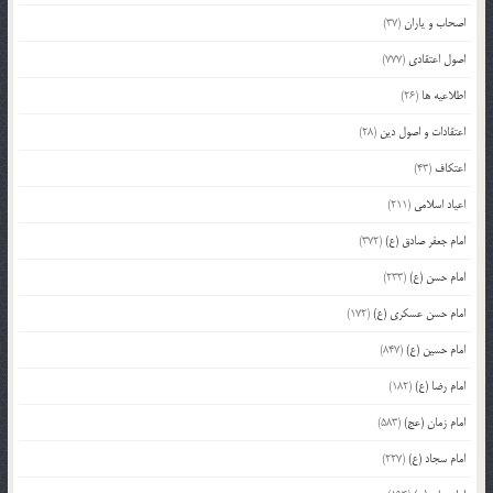
اصحاب و یاران
(37)
اصول اعتقادی
(777)
اطلاعیه ها
(26)
اعتقادات و اصول دین
(28)
اعتکاف
(43)
اعیاد اسلامی
(211)
امام جعفر صادق (ع)
(372)
امام حسن (ع)
(233)
امام حسن عسکری (ع)
(172)
امام حسین (ع)
(847)
امام رضا (ع)
(182)
امام زمان (عج)
(583)
امام سجاد (ع)
(227)