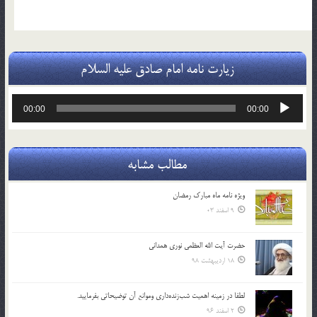
زیارت نامه امام صادق علیه السلام
پخش‌کننده
00:00
00:00
صوت
مطالب مشابه
ویژه نامه ماه مبارک رمضان
9 اسفند 03
حضرت آیت الله العظمی نوری همدانی
18 اردیبهشت 98
لطفا در زمينه اهميت شب‌زنده‌داري وموانع آن توضيحاتي بفرماييد.
2 اسفند 96