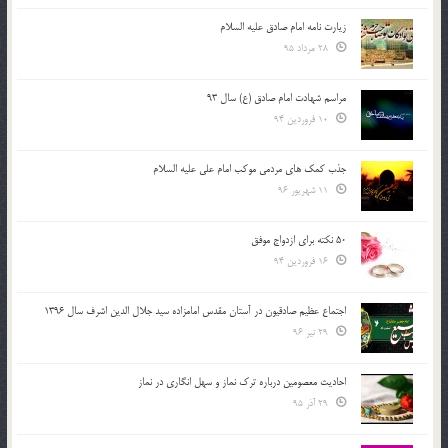
زیارت نامه امام صادق علیه السلام
28 مرداد 95
مراسم شهادت امام صادق (ع) سال 93
10 فروردین 94
جذب کمک های مردمی موکب امام علی علیه السلام
11 شهریور 96
50 نکته برای ازدواج موفق
16 فروردین 94
اجتماع عظیم صادقیون در آستان مقدس امامزاده سید جلال الدین اشرف سال 1396
29 تیر 96
احادیث معصومین درباره ترک نماز و سهل انگاری در نماز
29 آذر 95