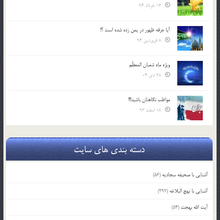
13 خرداد 94
آیا جرقه ظهور در یمن زده شده است ؟!
8 فروردین 94
ویژه ماه شعبان المعظّم
28 دی 04
مواظب نگاهتان باشید!!!
18 اسفند 93
دسته بندی های سایت
آشنایی با صحیفه سجادیه
(56)
آشنایی با نهج البلاغه
(392)
آیت الله بهجت
(54)