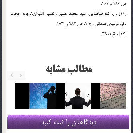
ص 186 و 187.
[16] . ر. ك: طباطبايي، سيد محمد حسين، تفسير الميزان،ترجمه ،محمد
باقر، موسوی همدانی ، ج 1، ص 182 و 183.
[17] . بقره/ 38.
مطالب مشابه
دیدگاهتان را ثبت کنید