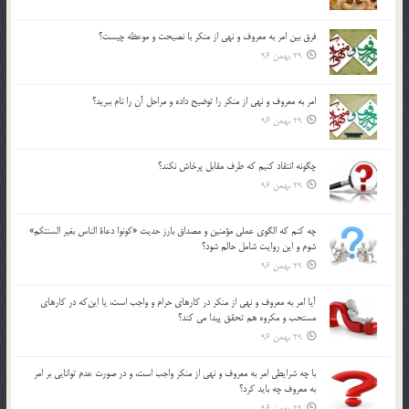
فرق بين امر به معروف و نهي از منكر با نصيحت و موعظه چيست؟
29 بهمن 96
امر به معروف و نهي از منكر را توضيح داده و مراحل آن را نام ببريد؟
29 بهمن 96
چگونه انتقاد كنيم كه طرف مقابل پرخاش نكند؟
29 بهمن 96
چه كنم كه الگوي عملي مؤمنين و مصداق بارز حديث «كونوا دعاة الناس بغير السنتكم»
شوم و اين روايت شامل حالم شود؟
29 بهمن 96
آيا امر به معروف و نهي از منكر در كارهاي حرام و واجب است، يا اين‌كه در كارهاي
مستحب و مكروه هم تحقق پيدا مي كند؟
29 بهمن 96
با چه شرايطي امر به معروف و نهي از منکر واجب است، و در صورت عدم توانايي بر امر
به معروف چه بايد کرد؟
29 بهمن 96