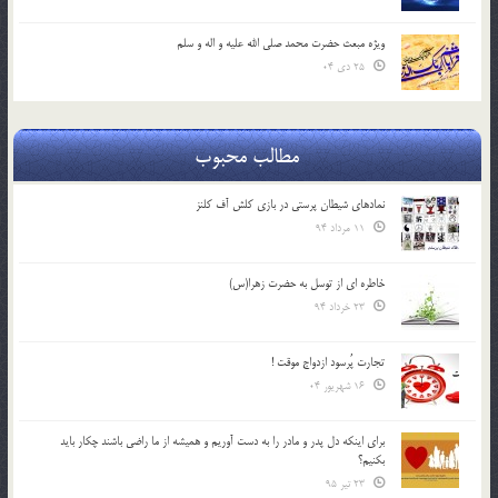
ویژه مبعث حضرت محمد صلی الله علیه و اله و سلم
25 دی 04
مطالب محبوب
نمادهای شیطان پرستی در بازی کلش آف کلنز
11 مرداد 94
خاطره ای از توسل به حضرت زهرا(س)
23 خرداد 94
تجارت پُرسود ازدواج موقت !
16 شهریور 04
براي اينكه دل پدر و مادر را به دست آوريم و هميشه از ما راضي باشند چكار بايد
بكنيم؟
23 تیر 95