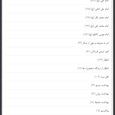
امام علی (ع)
(894)
امام علی النقی (ع)
(165)
امام محمد باقر (ع)
(165)
امام محمد تقی (ع)
(146)
امام موسی کاظم (ع)
(152)
امر به معروف و نهی از منکر
(63)
امور تربیتی فرزندان
(51)
انتظار
(164)
انتظار از دیدگاه شخصیت ها
(17)
اهل بیت
(104)
بهداشت جسم
(73)
بهداشت روان
(26)
بهداشت محیط
(18)
بودائیسم
(15)