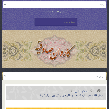
شنبه , 17 مرداد 1405
اسلام شناسی
مراحل خلقت آدم ـ عليه السّلام ـ و مکان هاي زندگي وي را بيان کنيد؟