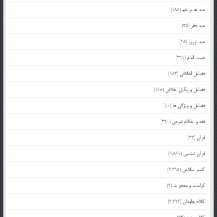
عید غدیر خم
(185)
عید فطر
(35)
عید نوروز
(45)
غیبت امام
(291)
فضایل اخلاقی
(183)
فضایل و رذایل اخلاقی
(168)
فضایل و ویژگی ها
(10)
فقه و احکام شرعی
(340)
قرآن
(23)
قرآن شناسی
(1,861)
کتب اسلامی
(2,295)
کرامات و معجزات
(9)
کلام جاودان
(2,293)