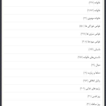
خانواده
(227)
خانواده
(2,682)
خانواده مهدوی
(22)
خواص خوراکی ها
(550)
خواص سبزی ها
(228)
خواص میوه ها
(308)
داستان
(146)
دانستنی‌های خانواده
(357)
دجال
(29)
دعاها و زیارت
(19)
رذایل اخلاقی
(252)
رژیم های غذایی
(209)
روز قدس
(31)
روز مباهله
(41)