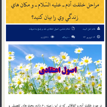
مراحل خلقت آدم ـ عليه السّلام ـ و مکان هاي
زندگي وي را بيان کنيد؟
خادم اهل البیت
اسلام شناسی
,
اصول اعتقادی
,
نقد و پاسخ به شبهات
16 شهریور 94
0 دیدگاه
991بازدید
در مورد خلقت آدم و اتفاقاتي كه در اين زمينه رخ داده، بحث هاي تفصيلي و