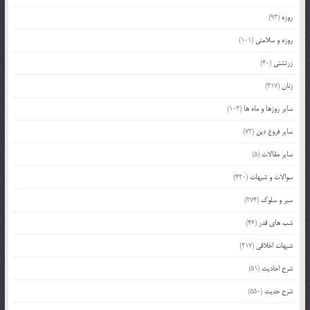
روزه
(93)
روزه و سلامتی
(101)
زرتشتی
(40)
زنان
(317)
سایر روزها و ماه ها
(103)
سایر فروع دین
(72)
سایر مقالات
(5)
سوالات و شبهات
(420)
سیر و سلوک
(274)
شب های قدر
(46)
شبهات اخلاقی
(217)
شرح احادیث
(51)
شرح حدیث
(550)