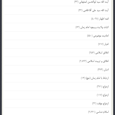
آیت الله سید ابوالحسن اصفهانی
(43)
آیت الله سید علی آقا قاضی
(42)
ائمه اطهار
(5,038)
اثبات ولایت و وجود امام زمان
(73)
احادیث موضوعی
(550)
اخبار
(717)
اخلاق اسلامی
(956)
اخلاق و تربیت اسلامی
(2,836)
ادیان
(474)
ارتباط با امام زمان (عج)
(14)
ازدواج
(371)
ازدواج
(117)
ازدواج موقت
(32)
اسلام شناسی
(2,661)