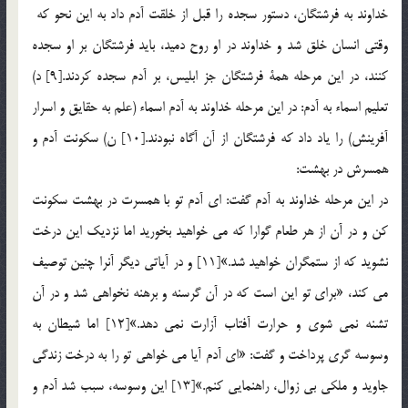
خداوند به فرشتگان، دستور سجده را قبل از خلقت آدم داد به اين نحو كه
وقتي انسان خلق شد و خداوند در او روح دميد، بايد فرشتگان بر او سجده
كنند، در اين مرحله همة فرشتگان جز ابليس، بر آدم سجده كردند.[9] د)
تعليم اسماء به آدم: در اين مرحله خداوند به آدم اسماء (علم به حقايق و اسرار
آفرينش) را ياد داد كه فرشتگان از آن آگاه نبودند.[10] ن) سكونت آدم و
همسرش در بهشت:
در اين مرحله خداوند به آدم گفت: اي آدم تو با همسرت در بهشت سكونت
كن و در آن از هر طعام گوارا که مي خواهيد بخوريد اما نزديك اين درخت
نشويد كه از ستمگران خواهيد شد.»[11] و در آياتي ديگر آنرا چنين توصيف
مي كند، «براي تو اين است كه در آن گرسنه و برهنه نخواهي شد و در آن
تشنه نمي شوي و حرارت آفتاب آزارت نمي دهد.»[12] اما شيطان به
وسوسه گري پرداخت و گفت: «اي آدم آيا مي خواهي تو را به درخت زندگي
جاويد و ملكي بي زوال، راهنمايي كنم.»[13] اين وسوسه، سبب شد آدم و