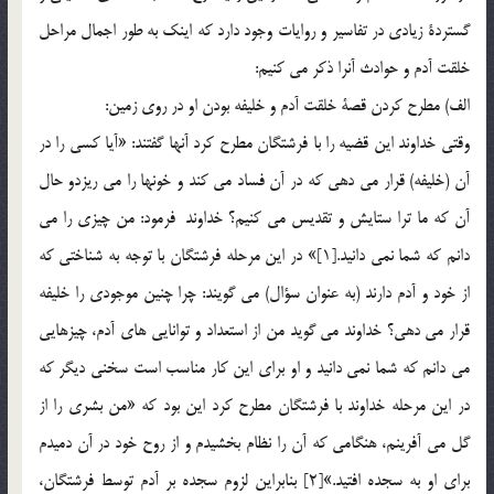
گستردة زيادي در تفاسير و روايات وجود دارد كه اينك به طور اجمال مراحل
خلقت آدم و حوادث آنرا ذكر مي كنيم:
الف) مطرح كردن قصة خلقت آدم و خليفه بودن او در روي زمين:
وقتي خداوند اين قضيه را با فرشتگان مطرح كرد آنها گفتند: «آيا كسي را در
آن (خليفه) قرار مي دهي كه در آن فساد مي كند و خونها را مي ريزدو حال
آن كه ما ترا ستايش و تقديس مي كنيم؟ خداوند فرمود: من چيزي را مي
دانم كه شما نمي دانيد.[1]» در اين مرحله فرشتگان با توجه به شناختي كه
از خود و آدم دارند (به عنوان سؤال) مي گويند: چرا چنين موجودي را خليفه
قرار مي دهي؟ خداوند مي گويد من از استعداد و توانايي هاي آدم، چيزهايي
مي دانم كه شما نمي دانيد و او براي اين كار مناسب است سخني ديگر كه
در اين مرحله خداوند با فرشتگان مطرح كرد اين بود كه «من بشري را از
گل مي آفرينم، هنگامي كه آن را نظام بخشيدم و از روح خود در آن دميدم
براي او به سجده افتيد.»[2] بنابراين لزوم سجده بر آدم توسط فرشتگان،