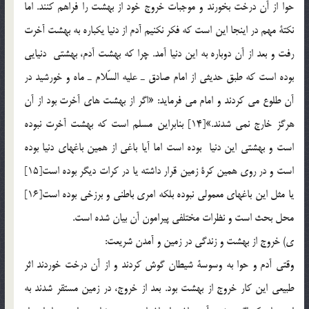
حوا از آن درخت بخورند و موجبات خروج خود از بهشت را فراهم كنند. اما
نكتة مهم در اينجا اين است كه فكر نكنيم آدم از دنيا يكباره به بهشت آخرت
رفت و بعد از آن دوباره به اين دنيا آمد. چرا كه بهشت آدم، بهشتي دنيايي
بوده است كه طبق حديثي از امام صادق ـ عليه السّلام ـ ماه و خورشيد در
آن طلوع مي كردند و امام مي فرمايد: «اگر از بهشت هاي آخرت بود از آن
هرگز خارج نمي شدند.»[14] بنابراين مسلم است كه بهشت آخرت نبوده
است و بهشتي اين دنيا بوده است اما آيا باغي از همين باغهاي دنيا بوده
است و در روي همين كرة زمين قرار داشته يا در كرات ديگر بوده است[15]
يا مثل اين باغهاي معمولي نبوده بلكه امري باطني و برزخي بوده است[16]
محل بحث است و نظرات مختلفي پيرامون آن بيان شده است.
ي) خروج از بهشت و زندگي در زمين و آمدن شريعت:
وقتي آدم و حوا به وسوسة شيطان گوش كردند و از آن درخت خوردند اثر
طبيعي اين كار خروج از بهشت بود. بعد از خروج، در زمين مستقر شدند به