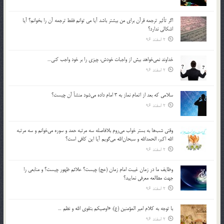
اگر تأثير ترجمه قرآن براي من بيشتر باشد آيا مي توانم فقط ترجمه آن را بخوانم؟ آيا
اشكالي ندارد؟
2 اسفند 96
خداوند نمي‌خواهد بيش از واجبات خودش، چيزي را بر خود واجب كني…
2 اسفند 96
سلامي كه بعد از اتمام نماز به 3 امام داده مي‌شود منشأ آن چيست؟
2 اسفند 96
وقتي شب‌ها به بستر خواب مي‌روم بلافاصله سه مرتبه حمد و سوره مي‌خوانم و سه مرتبه
الله اكبر، الحمدالله و سبحان‌الله مي‌گويم آيا اين كافي است؟
2 اسفند 96
وظايف ما در زمان غيبت امام زمان (عج) چيست؟ علائم ظهور چيست؟ و منابعي را
جهت مطالعه معرفي نماييد؟
2 اسفند 96
با توجه به كلام امير المؤمنين (ع): «اوصيكم بتقوي الله و نظم …
2 اسفند 96