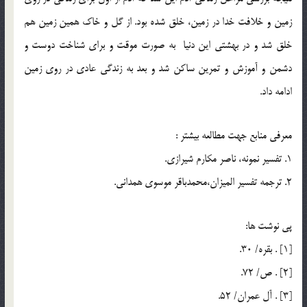
زمين و خلافت خدا در زمين، خلق شده بود. از گل و خاك همين زمين هم
خلق شد و در بهشتي اين دنيا به صورت موقت و براي شناخت دوست و
دشمن و آموزش و تمرين ساكن شد و بعد به زندگي عادي در روي زمين
ادامه داد.
معرفي منابع جهت مطالعه بیشتر :
1. تفسیر نمونه، ناصر مکارم شیرازی.
2. ترجمه تفسیر المیزان،محمدباقر موسوی همدانی.
پي نوشت ها:
[1] . بقره/ 30.
[2] . ص/ 72.
[3] . آل عمران/ 52.