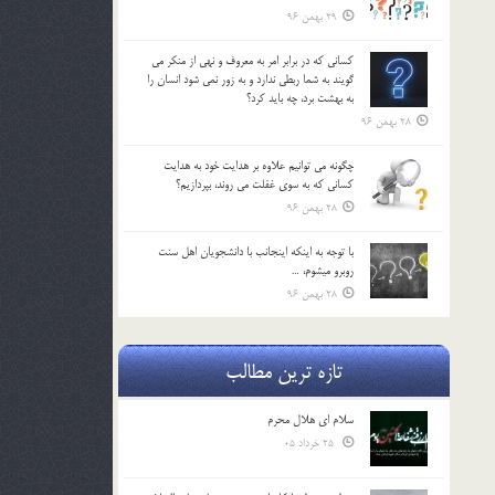
29 بهمن 96
كساني كه در برابر امر به معروف و نهي از منكر مي
گويند به شما ربطي ندارد و به زور نمي شود انسان را
به بهشت برد، چه بايد كرد؟
28 بهمن 96
چگونه مي توانيم علاوه بر هدايت خود به هدايت
كساني كه به سوي غفلت مي روند، بپردازيم؟
28 بهمن 96
با توجه به اينكه اينجانب با دانشجويان اهل سنت
روبرو مي‎شوم، …
28 بهمن 96
تازه ترین مطالب
سلام ای هلال محرم
25 خرداد 05