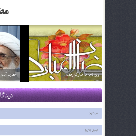
مط
اگر تأثير ترجمه قرآن براي من بيشتر باشد آيا مي توانم
خداوند نمي‌
فقط ترجمه آن را بخوانم؟ آيا اشكالي ندارد؟
2 اسفند 96
2 اسفند 96
دیدگا