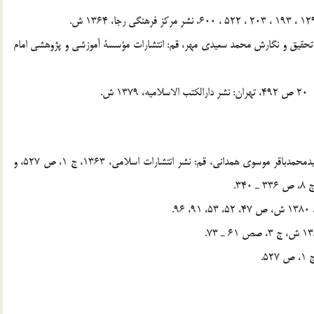
ا تحقيق و نگارش محمد سعيدي مهر، قم: انتشارات مؤسسة آموزشي و پژوهشي امام
[1] . طباطبائي، سيد محمد حسين، تفسير الميزان، با ترجمة سيدمحمدباقر موسوي همداني، قم: نشر انتشارات اسلامي، 1363، ج 1، ص 527، و