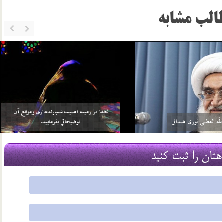
الب مشابه
خواهد بيش از واجبات خودش، چيزي را
سلامي كه بعد از اتمام نماز به 3 امام داده مي‌شود منشأ
بر خود واجب كني…
آن چيست؟
2 اسفند 96
هتان را ثبت کنید