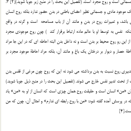
نيز تجزيه پذير نيست، چون تجزيه از صفات جسم و موجودات جسماني است و روح مجرد است. (تفصيل اين بحث را در منبع زير جويا شويد.)[2] 3.
 موجود مادي و جسماني نظير اعضاي باطني در بدن حضور ندارد بلكه روح انسان
 باشد، و تعبيرات روح در بدن و مانند آن از باب مسامحه است و گرنه در واقع
كه نفس به توسط او با عالم ماده ارتباط برقرار كند ) چون روح موجودي مجرد
ز اين رو روح محيط بر بدن است و نه داخل بدن البته احاطه اي كه در اين جا مراد
 حصار و ديوار بر درختان يك باغ و مانند آن، بلكه مراد احاطة موجود مجرد بر
ة تدبيري روح نسبت به بدن برداشته مي شود نه اين كه روح چون مرغي از قفس بدن
قت از تحت تدبير نفس خارج مي شوند. (تفصيل اين بحث را در منبع ذيل جويا شويد.)
قع همان «من» انسان است و حقيقت روح همان چيزي است كه انسان از او به «من» ياد
كه در پرسش آمده گفته شود: «من با روح رابطه اي ندارم» و امثال آن، چون كه من
.[4]