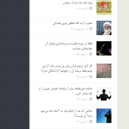
ویژه نامه ماه مبارک رمضان
بالا
9 اسفند 03
و
پایین
استفاده
حضرت آیت الله العظمی نوری همدانی
کنید.
18 اردیبهشت 98
لطفا در زمينه اهميت شب‌زنده‌داري وموانع آن
توضيحاتي بفرماييد.
2 اسفند 96
اگر تأثير ترجمه قرآن براي من بيشتر باشد آيا مي
توانم فقط ترجمه آن را بخوانم؟ آيا اشكالي ندارد؟
2 اسفند 96
خداوند نمي‌خواهد بيش از واجبات خودش، چيزي را بر
خود واجب كني…
2 اسفند 96
سلامي كه بعد از اتمام نماز به 3 امام داده مي‌شود
منشأ آن چيست؟
2 اسفند 96