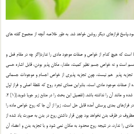
ود،پاسخ فرازهاي ديگر روشن خواهد شد. به طور خلاصه آنچه از مجموع گفته هاي
 است كه هيچ كدام از خواص و صفات موجود مادي را ندارد(اگر چه در مقام فعل و
ت نه جسم است و نه خواص جسم نظير كميت، مقدار، مكان پذير بودن، قابل اشاره حسي
ده و تجزيه پذير هم نيست، چون تجزيه پذيري از خواص اجسام و موجودات جسماني
از صفات موجود مادي است، بنابراين معناي تجرد روح كه نقطة اصلي و فراز اول
سؤال است اين كه تجرد روح يعني اينكه هيچ يك از خواص ياد شده و مانند آن را نداشته باشد. (تفصيل اين بحث را در منابع زير جويا شويد.)[1] 2.
چه در فرازهاي بعدي پرسش آمده قابل حل است، زيرا از آن جا كه روح خواص ماده را
ظروف در ظرف بدن نخواهد بود چون قرار داشتن روح در بدن به صورت ياد شده از
 را ندارد، در نتيجه روح محدود به مكان نمي شود و با تجزيه بدن و اعضاء آن