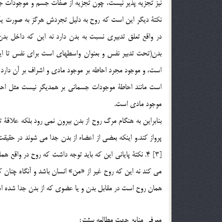
نكتة ديگر اين است كه روح به دليل تجردش هرگز به صورت يك
در واقع تعلق تدبيري نسبت به بدن دارد نه اين كه داخل بدن
بدن(تحت تدبير نفس و بعنوان واسطهاي است براي نفس تا اين
است، و موجود مجرد احاطه بر موجود مادي و اشراف بر آن دارد ا
است مانند احاطة موجودات جسماني بر همديگر نيست مثل احاطة
موجود مادي است.
بنابراين به هنگام مرگ روح از بدن بيرون نمي رود بلكه علاق
پرواز كند.و اينكه بعضي از اعضاء از بدن جدا مي شوند در حقي
[3] 4. نكتة پاياني اين كه بايد توجه داشت كه روح در وا
مي كند نه اين كه روح غير از «من» انسان باشد و آنگاه چنان 
همان روح است در مقابل بدن و يا عضوي كه از بدن جدا شده است
معرفي منابع جهت مطالعه بيشتر: