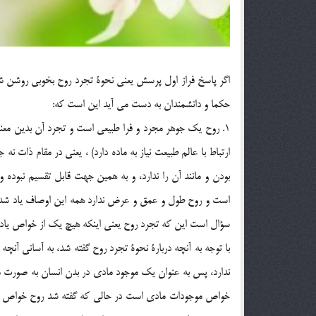
اگر پاسخ فراز اول پرسش يعني نحوة تجرد روح بخوبي روشن ش
حكما و دانشمندان به دست مي آيد اين است كه:
1. روح يك جوهر مجرد و فرا طبيعي است و تجرد آن بدين معنا
ارتباط با عالم طبيعت نياز به ماده دارد) ، يعني در مقام ذا
بودن و مانند آن را ندارد، و به همين جهت قابل تقسيم نبو
است و روح طول و عمق و عرض ندارد همه اين اوصاف ياد شده 
با توجه به آنچه دربارة نحوة تجرد روح گفته شد، به آساني آن
ندارد، پس به عنوان يك موجود مادي در بدن انسان به صورت م
خواص موجودات مادي است در حالي كه گفته شد روح خواص مادي