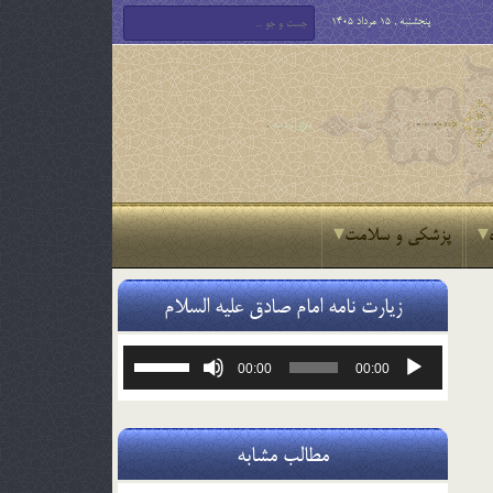
پنجشنبه , 15 مرداد 1405
پزشکی و سلامت
زیارت نامه امام صادق علیه السلام
پخش‌کننده
برای
00:00
00:00
صوت
افزایش
یا
کاهش
صدا
مطالب مشابه
از
کلیدهای