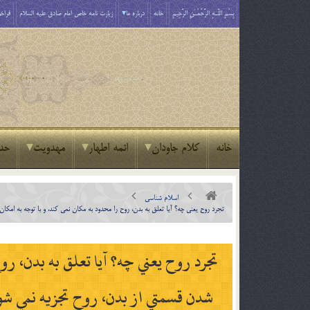
بِسْمِ اللَّـهِ الرَّحْمَـٰنِ الرَّحِيمِ
خانه
درباره ما
زیارت نامه خاص امام صادق علیه السلام
فراخو
خانه
کلام جاودان
ائمه اطهار
مهدویت
حد
اسلام شناسی
تجرد روح يعني چه؟ آيا تعلق به بدن، روح را محدود به مکان نمي کند، و با توجه به امک
تجرد روح يعني چه؟ آيا تعلق به بدن، روح
شدن قسمتي از بدن، روح تجزيه نمي شود