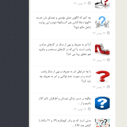
29 بهمن 96
چه كنم كه الگوي عملي مؤمنين و مصداق بارز حديث
«كونوا دعاة الناس بغير السنتكم» شوم و اين روايت
شامل حالم شود؟
29 بهمن 96
آيا امر به معروف و نهي از منكر در كارهاي حرام و
واجب است، يا اين‌كه در كارهاي مستحب و مكروه
هم تحقق پيدا مي كند؟
29 بهمن 96
با چه شرايطي امر به معروف و نهي از منکر واجب
است، و در صورت عدم توانايي بر امر به معروف چه
بايد کرد؟
29 بهمن 96
چگونه بر مسير زندگي دوستان و اطرافيان تاثير گذار
باشيم و از …
29 بهمن 96
مدتي است كه دو برادر كوچكترم (14 و 21 ساله) با
گرفتن چند CD …