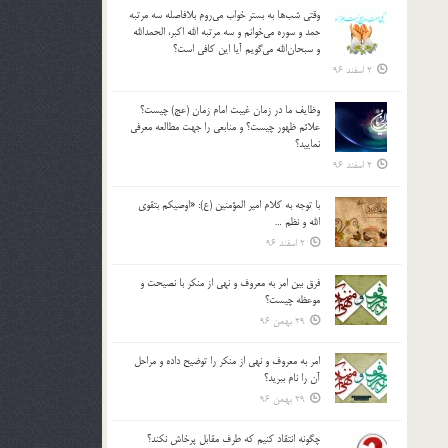
وقتي شب‌ها به بستر خواب مي‌روم بلافاصله سه مرتبه
حمد و سوره مي‌خوانم و سه مرتبه الله اكبر، الحمدالله
و سبحان‌الله مي‌گويم آيا اين كافي است؟
2 اسفند 96
وظايف ما در زمان غيبت امام زمان (عج) چيست؟
علائم ظهور چيست؟ و منابعي را جهت مطالعه معرفي
نماييد؟
2 اسفند 96
با توجه به كلام امير المؤمنين (ع): «اوصيكم بتقوي
الله و نظم …
2 اسفند 96
فرق بين امر به معروف و نهي از منكر با نصيحت و
موعظه چيست؟
29 بهمن 96
امر به معروف و نهي از منكر را توضيح داده و مراحل
آن را نام ببريد؟
29 بهمن 96
چگونه انتقاد كنيم كه طرف مقابل پرخاش نكند؟