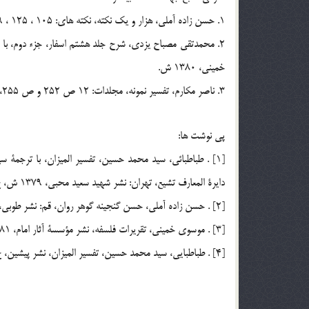
1. حسن زاده آملي، هزار و يك نكته، نكته هاي: 105 ، 125 ، 129 ، 193 ، 203 ، 522 ، 600، نشر مركز فرهنگي رجا، 1364 ش.
2. محمدتقي مصباح يزدي، شرح جلد هشتم اسفار، جزء دوم، ب
خميني، 1380 ش.
3. ناصر مكارم، تفسير نمونه، مجلدات: 12 ص 252 و ص 255، 20 ص 492، تهران: نشر دارالكتب الاسلاميه، 1379 ش.
پي نوشت ها:
دايرة المعارف تشيع، تهران: نشر شهيد سعيد محبي، 1379 ش، ج 8، ص 336 ـ 340.
[2] . حسن زاده آملي، حسن گنجينه گوهر روان، قم: نشر طوبي، 1380 ش، ص 47، 52، 53، 91، 96.
[3] . موسوي خميني، تقريرات فلسفه، نشر مؤسسة آثار امام، 1381 ش، ج 3، صص 61 ـ 73.
[4] . طباطبايي، سيد محمد حسين، تفسير الميزان، ‌نشر پيشين، ج 1، ص 527.