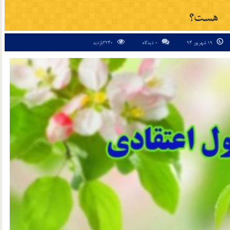
هست؟
19 شهریور 94
0 دیدگاه
3240بازدید