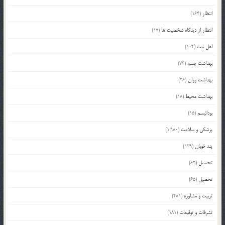
انتظار
(164)
انتظار از دیدگاه شخصیت ها
(17)
اهل بیت
(104)
بهداشت جسم
(73)
بهداشت روان
(26)
بهداشت محیط
(18)
بودائیسم
(15)
پزشکی و سلامت
(1,980)
پند خوبان
(129)
تحصیل
(62)
تحصیل
(65)
تربیت و مشاوره
(481)
تشرفات و توقیعات
(181)