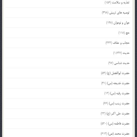
تغذیه و سلامت
(156)
توصیه های تربیتی
(498)
جوان و نوجوان
(148)
حج
(118)
حجاب و عفاف
(333)
حدیث
(1,737)
حدیث شناسی
(97)
حضرت ابوالفضل (ع)
(54)
حضرت خدیجه (س)
(41)
حضرت رقیه (س)
(13)
حضرت زینب (س)
(66)
حضرت علی اکبر (ع)
(23)
حضرت فاطمه (س)
(530)
حضرت محمد (ص)
(613)