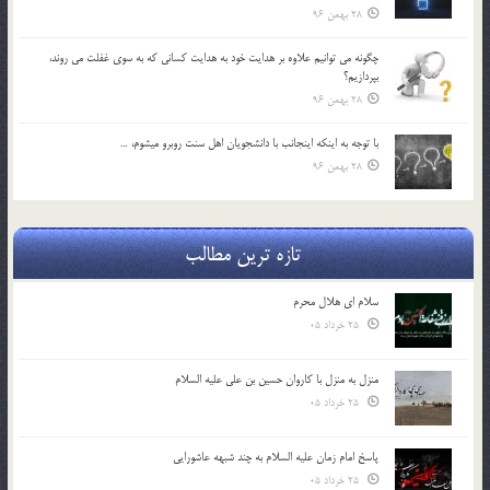
28 بهمن 96
چگونه مي توانيم علاوه بر هدايت خود به هدايت كساني كه به سوي غفلت مي روند،
بپردازيم؟
28 بهمن 96
با توجه به اينكه اينجانب با دانشجويان اهل سنت روبرو مي‎شوم، …
28 بهمن 96
تازه ترین مطالب
سلام ای هلال محرم
25 خرداد 05
منزل به منزل با کاروان حسین بن علی علیه السلام
25 خرداد 05
پاسخ امام زمان علیه السلام به چند شبهه عاشورایی
25 خرداد 05