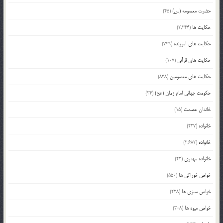
حضرت معصومه (س)
(45)
حکایت ها
(2,244)
حکایت های آموزنده
(749)
حکایت های قرآنی
(107)
حکایت های معصومین
(838)
حکومت جهانی امام زمان (عج)
(24)
خاندان عصمت
(15)
خانواده
(227)
خانواده
(2,682)
خانواده مهدوی
(22)
خواص خوراکی ها
(550)
خواص سبزی ها
(228)
خواص میوه ها
(308)