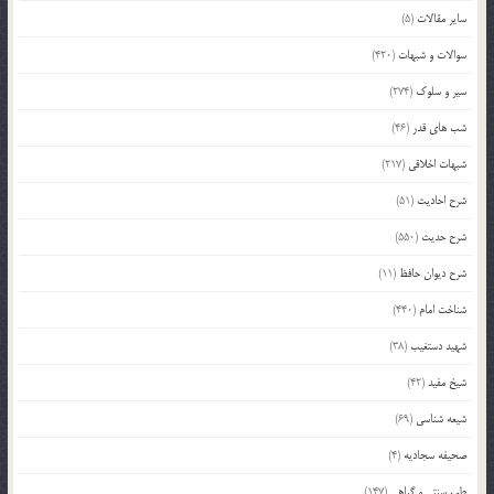
سایر مقالات
(5)
سوالات و شبهات
(420)
سیر و سلوک
(274)
شب های قدر
(46)
شبهات اخلاقی
(217)
شرح احادیث
(51)
شرح حدیث
(550)
شرح دیوان حافظ
(11)
شناخت امام
(440)
شهید دستغیب
(38)
شیخ مفید
(42)
شیعه شناسی
(69)
صحیفه سجادیه
(4)
طب سنتی و گیاهی
(147)