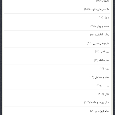
داستان
(146)
دانستنی‌های خانواده
(357)
دجال
(29)
دعاها و زیارت
(19)
رذایل اخلاقی
(252)
رژیم های غذایی
(209)
روز قدس
(31)
روز مباهله
(41)
روزه
(93)
روزه و سلامتی
(101)
زرتشتی
(40)
زنان
(317)
سایر روزها و ماه ها
(103)
سایر فروع دین
(72)