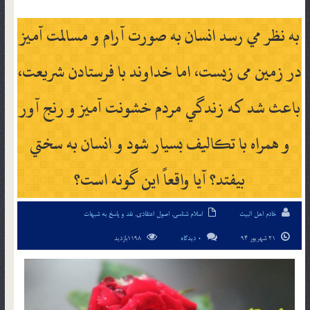
به نظر مي رسد انسان به صورت آرام و مسالمت آميز
در زمين می زيست، اما خداوند با فرستادن شريعت،
باعث شد كه زندگي مردم خشونت آميز و رنج آور
و همراه با تكاليف بسيار شود و انسان به سختي
بيفتد؟ آيا واقعاً اين گونه است؟
خادم اهل البیت
اسلام شناسی
,
اصول اعتقادی
,
نقد و پاسخ به شبهات
21 شهریور 94
0 دیدگاه
1198بازدید