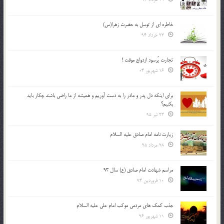
خاطره ای از توسل به حضرت زهرا(س)
23 خرداد 94
تجارت پُرسود ازدواج موقت !
16 شهریور 04
براي اينكه دل پدر و مادر را به دست آوريم و هميشه از ما راضي باشند چكار بايد
بكنيم؟
23 تیر 95
زیارت نامه امام صادق علیه السلام
28 مرداد 95
مراسم شهادت امام صادق (ع) سال 93
10 فروردین 94
جذب کمک های مردمی موکب امام علی علیه السلام
11 شهریور 96