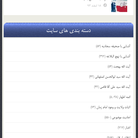
18 اسفند 93
دسته بندی های سایت
آشنایی با صحیفه سجادیه
(56)
آشنایی با نهج البلاغه
(392)
آیت الله بهجت
(54)
آیت الله سید ابوالحسن اصفهانی
(43)
آیت الله سید علی آقا قاضی
(42)
ائمه اطهار
(5,038)
اثبات ولایت و وجود امام زمان
(73)
احادیث موضوعی
(550)
اخبار
(717)
اخلاق اسلامی
(956)