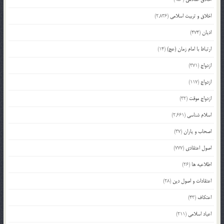
اخلاق و تربیت اسلامی
(2,836)
ادیان
(474)
ارتباط با امام زمان (عج)
(14)
ازدواج
(371)
ازدواج
(117)
ازدواج موقت
(32)
اسلام شناسی
(2,661)
اصحاب و یاران
(37)
اصول اعتقادی
(777)
اطلاعیه ها
(26)
اعتقادات و اصول دین
(28)
اعتکاف
(43)
اعیاد اسلامی
(211)