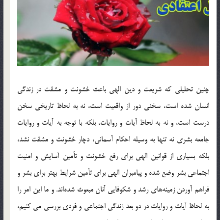
چنین تحلیلی که شریعت و دین الهی باعث خشونت و مشقت در زندگی
انسان شده است، سخنی دور از واقعیت است، نه به لحاظ تاریخی سخن
درست است، و نه به لحاظ آیات و روایات، بلكه با توجه به آيات و روايات
جامعه بشري نه تنها به وسيله احكام آسماني، دچار خشونت و مشقت نشد،
بلكه بسياري از قوانين الهي براي رفع خشونت و تأمين آسايش و امنيت
اجتماعي بشر وضع شده و پيامبران الهي براي تأمين شرايط بهتر براي بشر و
فراهم آوردن زمينه‌هاي رشد و شكوفايي آنان مبعوث شده‌اند. و ما این امر را
به لحاظ آیات و روایات در دو بعد زندگی اجتماعی و فردی بررسی می کنیم،