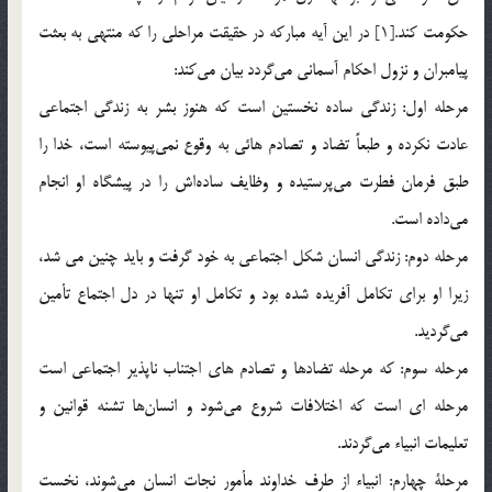
حكومت كند.[1] در اين آيه مباركه در حقيقت مراحلي را كه منتهي به بعثت
پيامبران و نزول احكام آسماني مي‌گردد بيان مي‌كند:
مرحله اول: زندگي ساده نخستين است كه هنوز بشر به زندگي اجتماعي
عادت نكرده و طبعاً تضاد و تصادم هائي به وقوع نمي‌پيوسته است، خدا را
طبق فرمان فطرت مي‌پرستيده و وظايف ساده‌اش را در پيشگاه او انجام
مي‌داده است.
مرحله دوم: زندگي انسان شكل اجتماعي به خود گرفت و بايد چنين مي شد،
زيرا او براي تكامل آفريده شده بود و تكامل او تنها در دل اجتماع تأمين
مي‌گرديد.
مرحله سوم: كه مرحله تضادها و تصادم هاي اجتناب ناپذير اجتماعي است
مرحله اي است که اختلافات شروع مي‌شود و انسان‌ها تشنه قوانين و
تعليمات انبياء مي‌گردند.
مرحلة چهارم: انبياء از طرف خداوند مأمور نجات انسان مي‌شوند، نخست