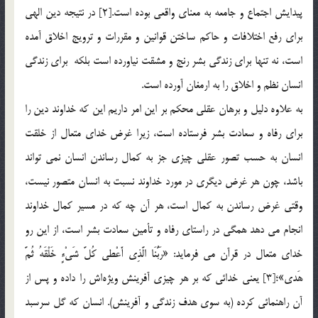
پيدايش اجتماع و جامعه به معناي واقعي بوده است.[2] در نتیجه دین الهی
برای رفع اختلافات و حاکم ساختن قوانین و مقررات و ترویج اخلاق آمده
است، نه تنها برای زندگی بشر رنج و مشقت نیاورده است بلکه برای زندگی
انسان نظم و اخلاق را به ارمغان آورده است.
به علاوه دلیل و برهان عقلی محکم بر این امر داریم این که خداوند دین را
برای رفاه و سعادت بشر فرستاده است، زیرا غرض خدای متعال از خلقت
انسان به حسب تصور عقلی چیزی جز به کمال رساندن انسان نمی تواند
باشد، چون هر غرض دیگری در مورد خداوند نسبت به انسان متصور نیست،
وقتی غرض رساندن به کمال است، هر آن چه که در مسیر کمال خداوند
انجام می دهد همگی در راستای رفاه و تأمین سعادت بشر است، از این رو
خدای متعال در قرآن می فرماید: «رَبُّنَا الَّذِي أَعْطى كُلَّ شَيْ‏ءٍ خَلْقَهُ ثُمَّ
هَدى»؛[3] يعني خدائي كه بر هر چيزي آفرينش ويژه‌اش را داده و پس از
آن راهنمائي كرده (به سوي هدف زندگي و آفرينش). انسان كه گل سرسبد