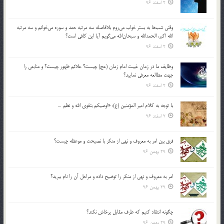
2 اسفند 96
وقتي شب‌ها به بستر خواب مي‌روم بلافاصله سه مرتبه حمد و سوره مي‌خوانم و سه مرتبه
الله اكبر، الحمدالله و سبحان‌الله مي‌گويم آيا اين كافي است؟
2 اسفند 96
وظايف ما در زمان غيبت امام زمان (عج) چيست؟ علائم ظهور چيست؟ و منابعي را
جهت مطالعه معرفي نماييد؟
2 اسفند 96
با توجه به كلام امير المؤمنين (ع): «اوصيكم بتقوي الله و نظم …
2 اسفند 96
فرق بين امر به معروف و نهي از منكر با نصيحت و موعظه چيست؟
29 بهمن 96
امر به معروف و نهي از منكر را توضيح داده و مراحل آن را نام ببريد؟
29 بهمن 96
چگونه انتقاد كنيم كه طرف مقابل پرخاش نكند؟
29 بهمن 96