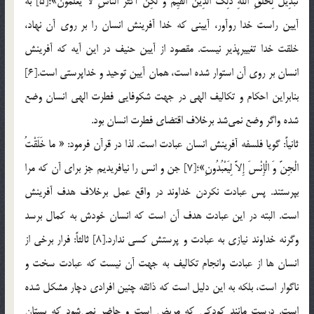
تَبْدِيلَ لِخَلْقِ اللَّهِ ذلِكَ الدِّينُ الْقَيِّمُ وَ لكِنَّ أَكْثَرَ النَّاسِ لا يَعْلَمُونَ»؛[5] به
آيين راست خدا روآور، آييني كه خدا آفرينش انسان را بر روي آن نهاد،
خلقت خدا تغييرپذير نيست. مقصود از آيين حنيف در اين آيه كه آفرينش
انسان بر روي آن استوار شده است، همان آيين توحيد و خداپرستي است.[6]
بنابراين احكام و تكاليف الهي در جهت شكوفايي فطرت الهي انسان وضع
شده واگر وضع نمي‌شد برخلاف اقتضاي فطرت انسان بود.
ثانياً: گويا فلسفه آفرينش انسان عبادت است. لذا در قرآن فرمود: « ما خَلَقْتُ
الْجِنَّ وَ الْإِنْسَ إِلاَّ لِيَعْبُدُونِ»؛[7] جن و انس را نيافريديم جز براي آن که مرا
بپرستند. پس عبادت نكردن خداوند در واقع عمل برخلاف هدف آفرينش
است. البته در اين عبادت هدف آن است كه انسان خودش به كمال برسد
وگرنه خداوند نيازي به عبادت و پرستش كسي ندارد.[8] ثالثاً: فرار برخي از
انسان ها از عبادت وانجام تكاليف به جهت آن نيست كه عبادت سخت و
ناگوار است، بلكه به اين دليل است كه ذائقه چنين افرادي دچار مشكل شده
است. درست مانند كودكي كه مريض است و حاضر نمي‌شود كه پستان