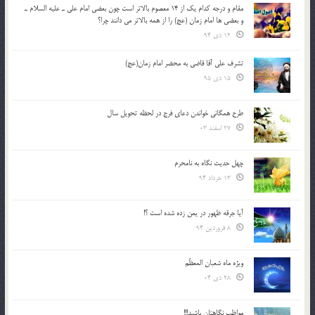
مقام و درجه كدام يك از 14 معصوم بالاتر است چون بعضي امام علي ـ عليه السلام ـ
و بعضي ها امام زمان (عج) را از همه بالاتر مي دانند چرا؟
12 دی 94
تشرف علي آقا قاضي به محضر امام زمان(عج)
15 دی 95
طرح همگانی خواندن دعای فرج در لحظه تحویل سال
27 اسفند 03
چهل حدیث نگاه به نامحرم
13 خرداد 94
آیا جرقه ظهور در یمن زده شده است ؟!
8 فروردین 94
ویژه ماه شعبان المعظّم
28 دی 04
مواظب نگاهتان باشید!!!