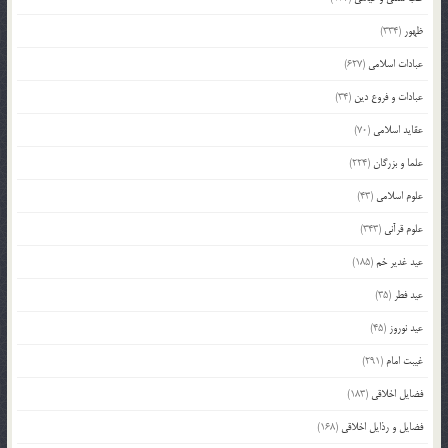
ظهور
(334)
عبادات اسلامی
(627)
عبادات و فروع دین
(34)
عقاید اسلامی
(70)
علما و بزرگان
(224)
علوم اسلامی
(43)
علوم قرآنی
(343)
عید غدیر خم
(185)
عید فطر
(35)
عید نوروز
(45)
غیبت امام
(291)
فضایل اخلاقی
(183)
فضایل و رذایل اخلاقی
(168)