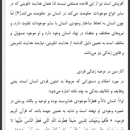
آفرينش است نيز از اين قاعده مستثني نيست لذا همان هدايت تكويني كه در
ساير انواع موجودات حكومت مي‌كند در انسان نيز حكومت مي‌كند.[4] امّا
چون انسان به لحاظ ساختار وجودي، انسان با ساير موجودات تفاوت دارد، و
نيروهاي مختلف و متضاد در نهاد انسان وجود دارد و او موجود مسؤول و
مكلف است به همين دليل گذشته از هدايت تكويني، نيازمند هدايت تشريعي
و قانون زندگي نيز مي‌باشد.
آثار دين در عرصه زندگی فردی
در مورد احكام و دستوراتي كه مربوط به شئون فردي انسان است، يعني
وظايف و تكاليف بندگي به چند نكته اشاره مي‌شود:
اولاً: انسان ذاتاً و فطرتاً موجودي خداپرست بوده و توحيد و يگانه پرستي در
خميره وجودي او نهفته است و شايد به همين جهت باشد كه قرآن كريم
فرمود: « فَأَقِمْ وَجْهَكَ لِلدِّينِ حَنِيفاً فِطْرَتَ اللَّهِ الَّتِي فَطَرَ النَّاسَ عَلَيْها لا