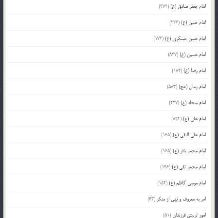
امام جعفر صادق (ع)
(372)
امام حسن (ع)
(233)
امام حسن عسکری (ع)
(172)
امام حسین (ع)
(847)
امام رضا (ع)
(182)
امام زمان (عج)
(583)
امام سجاد (ع)
(227)
امام علی (ع)
(894)
امام علی النقی (ع)
(165)
امام محمد باقر (ع)
(165)
امام محمد تقی (ع)
(146)
امام موسی کاظم (ع)
(152)
امر به معروف و نهی از منکر
(63)
امور تربیتی فرزندان
(51)