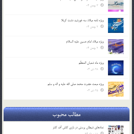
3 بهمن 04
ویژه نامه میلاد سه خورشید دشت کربلا
2 بهمن 04
ویژه میلاد امام حسین علیه السلام
2 بهمن 04
ویژه ماه شعبان المعظّم
28 دی 04
ویژه مبعث حضرت محمد صلی الله علیه و اله و سلم
25 دی 04
مطالب محبوب
نمادهای شیطان پرستی در بازی کلش آف کلنز
11 مرداد 94