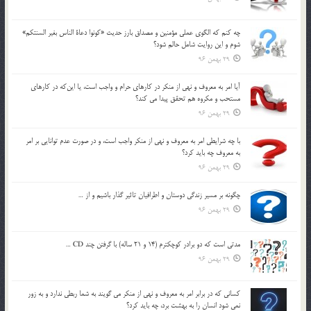
چه كنم كه الگوي عملي مؤمنين و مصداق بارز حديث «كونوا دعاة الناس بغير السنتكم»
شوم و اين روايت شامل حالم شود؟
29 بهمن 96
آيا امر به معروف و نهي از منكر در كارهاي حرام و واجب است، يا اين‌كه در كارهاي
مستحب و مكروه هم تحقق پيدا مي كند؟
29 بهمن 96
با چه شرايطي امر به معروف و نهي از منکر واجب است، و در صورت عدم توانايي بر امر
به معروف چه بايد کرد؟
29 بهمن 96
چگونه بر مسير زندگي دوستان و اطرافيان تاثير گذار باشيم و از …
29 بهمن 96
مدتي است كه دو برادر كوچكترم (14 و 21 ساله) با گرفتن چند CD …
29 بهمن 96
كساني كه در برابر امر به معروف و نهي از منكر مي گويند به شما ربطي ندارد و به زور
نمي شود انسان را به بهشت برد، چه بايد كرد؟