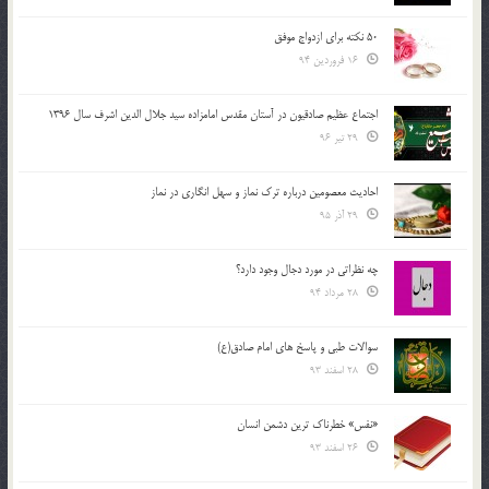
50 نکته برای ازدواج موفق
16 فروردین 94
اجتماع عظیم صادقیون در آستان مقدس امامزاده سید جلال الدین اشرف سال 1396
29 تیر 96
احادیث معصومین درباره ترک نماز و سهل انگاری در نماز
29 آذر 95
چه نظراتی در مورد دجال وجود دارد؟
28 مرداد 94
سوالات طبی و پاسخ های امام صادق(ع)
28 اسفند 93
«نفس» خطرناک ترین دشمن انسان
26 اسفند 93