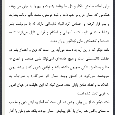
براي آماده ساختن افكار و دل ها برنامه بشارت و بيم را به ميان مي‌آورند،
هنگامي كه انسان در پرتو حب ذات و خود دوستي، تحت تأثير برنامه بشارت
و بيم قرار گرفته و احساس كرد انبياء تعليماتي دارند كه با سرنوشت بشر
ارتباط مستقيم دارد، كتب آسماني و احكام و قوانين نازل مي‌گردد تا به
تضادها و كشمكش هاي گوناگون پايان دهند.
نكته ديگر كه از اين آيه به دست مي‌آيد اين است كه دين و اجتماع بشر دو
حقيقت ناگسستني است و هيچ جامعه‌اي نمي‌تواند بدون مذهب و ايمان به
خدا و رستاخيز زندگي صميمي داشته باشد و قوانين بشري كه از ريشه ايمان
سرچشمه نمي‌گيرد در اعماق وجود انسان اثر نمي‌گذارد و نمي‌تواند به
اختلافات و تضاد منافع پايان دهد، همان گونه که اين حقيقت در جهان امروز
به خوبي ثابت شده است.
نكته ديگر كه از اين بيان روشن شد آن است كه آغاز پيدايش دين و مذهب
به معناي واقعي هم زمان با آغاز پيدايش انسان نبوده، بلكه هم زمان با آغاز