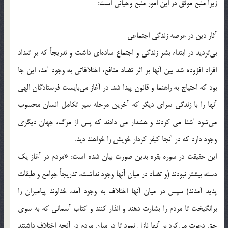
زیرا منبع موثق در این امور منبع وحیانی است:
آثار دین در عرصه زندگی اجتماعی
بي‌ترديد در ابتداء بشر زندگي و اجتماع ساده‌اي داشت و تدريجاً كه بر تعداد
افراد افزوده شد بين آنها بر اثر تضاد منافع، اختلافاتي به وجود آمد، اين جا
بود كه احتياج به راهنما و قانون پيدا شد. در آغاز مي‌بايست فرستادگان الهي
آنها را با زندگي سراي ديگر كه آخرين مرحله سير تكامل انسان محسوب
مي‌شود آشنا مي کردند و هشدار مي دادند كه پس از مرگ، جهان ديگري
وجود دارد كه در آنجا كيفر كردار خويش را خواهند ديد.
اين حقيقت در سوره بقره بدين صورت بيان شده است: «مردم در آغاز يك
دسته بيشتر نبودند (و تضاد در ميان آنها وجود نداشت، تدريجاً جوامع و طبقات
پديد آمدند) سپس در ميان آنها اختلاف به وجود آمد، خداوند پيامبران را
برانگيخت تا مردم را بشارت دهند و انذار كنند و كتاب آسماني كه به سوي
حق دعوت مي‌كرد بر آنها نازل نمود تا در ميان مردم در آنچه اختلاف داشتند