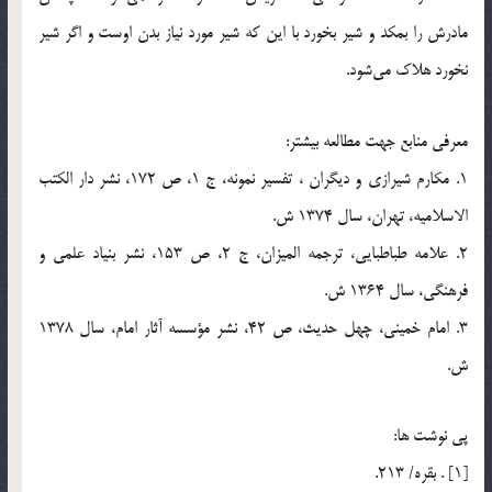
مادرش را بمکد و شير بخورد با اين كه شير مورد نياز بدن اوست و اگر شير
نخورد هلاك مي‌شود.
معرفي منابع جهت مطالعه بيشتر:
1. مکارم شیرازی و دیگران ، تفسير نمونه، ج 1، ص 172، نشر دار الكتب
الاسلاميه، تهران، سال 1374 ش.
2. علامه طباطبايي، ترجمه الميزان، ج 2، ص 153، نشر بنياد علمي و
فرهنگي، سال 1364 ش.
3. امام خميني، چهل حديث، ص 42، نشر مؤسسه آثار امام، سال 1378
ش.
پي نوشت ها:
[1] . بقره/ 213.