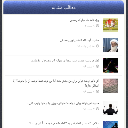
مطالب مشابه
ویژه نامه ماه مبارک رمضان
9 اسفند 03
حضرت آیت الله العظمی نوری همدانی
18 اردیبهشت 98
لطفا در زمينه اهميت شب‌زنده‌داري وموانع آن توضيحاتي بفرماييد.
2 اسفند 96
اگر تأثير ترجمه قرآن براي من بيشتر باشد آيا مي توانم فقط ترجمه آن را بخوانم؟ آيا
اشكالي ندارد؟
2 اسفند 96
خداوند نمي‌خواهد بيش از واجبات خودش، چيزي را بر خود واجب كني…
2 اسفند 96
سلامي كه بعد از اتمام نماز به 3 امام داده مي‌شود منشأ آن چيست؟