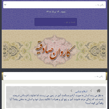
جمعه , 16 مرداد 1405
اسلام شناسی
به نظر مي رسد انسان به صورت آرام و مسالمت آميز در زمين می زيست، اما خداوند با فرستادن شريعت،
باعث شد كه زندگي مردم خشونت آميز و رنج آور و همراه با تكاليف بسيار شود و انسان به سختي بيفتد؟ آيا
واقعاً اين گونه است؟