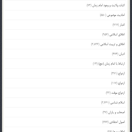
اثبات ولایت و وجود امام زمان
(73)
احادیث موضوعی
(550)
اخبار
(717)
اخلاق اسلامی
(956)
اخلاق و تربیت اسلامی
(2,836)
ادیان
(474)
ارتباط با امام زمان (عج)
(14)
ازدواج
(371)
ازدواج
(117)
ازدواج موقت
(32)
اسلام شناسی
(2,661)
اصحاب و یاران
(37)
اصول اعتقادی
(777)
اطلاعیه ها
(26)