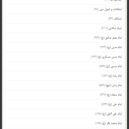
اعتقادات و اصول دین
(28)
اعتکاف
(43)
اعیاد اسلامی
(211)
امام جعفر صادق (ع)
(372)
امام حسن (ع)
(233)
امام حسن عسکری (ع)
(172)
امام حسین (ع)
(847)
امام رضا (ع)
(182)
امام زمان (عج)
(583)
امام سجاد (ع)
(227)
امام علی (ع)
(894)
امام علی النقی (ع)
(165)
امام محمد باقر (ع)
(165)