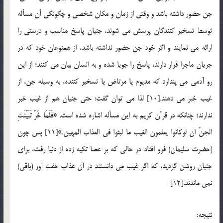
جن حضور داشته باشد و وقتي از زمان و مكان شخصي و چگونگي آن مسأله
توسط تسخير كنندگان پرسش مي شوند، جنيان پاسخ مناسب و درستي را
ارائه مي نمايند و اگر خود جن حضور نداشته باشد، از همنوعان خود كه در
جريان ماجرا قرار دارند، پاسخ را جويا شده و به انسان بيان مي كنند؛ از اين
رو آدمي مي پندارد كه مديوم يا مرتاض يا تسخير كننده، به وسيله جن، از
غيب خبر مي دهند.[10] لذا مي توان گفت: حتي جنيان هم از غيب خبر
ندارند؛ چنانكه در قرآن كريم به اين مسأله اشاره شده است. «فَلَمّا خّرَّ تَبَيَّنَتِ
الجنّ ان لوكانوا يعلمون الغيب ما لبثوا في العذاب المهين.»[11] پس چون
(حضرت سليمان) فرو افتاد در حالي كه بر عصا تكيه زده از دنيا رفت، براي
جنيان روشن گرديد، كه اگر غيب مي دانستند در آن عذاب خفت آور (باقي)
نمي ماندند.[12]
نتيجه: