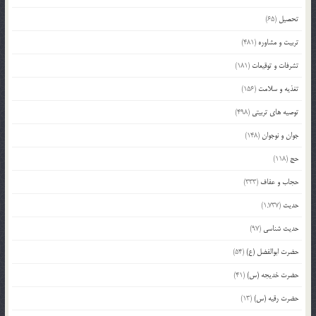
تحصیل
(65)
تربیت و مشاوره
(481)
تشرفات و توقیعات
(181)
تغذیه و سلامت
(156)
توصیه های تربیتی
(498)
جوان و نوجوان
(148)
حج
(118)
حجاب و عفاف
(333)
حدیث
(1,737)
حدیث شناسی
(97)
حضرت ابوالفضل (ع)
(54)
حضرت خدیجه (س)
(41)
حضرت رقیه (س)
(13)