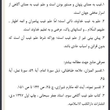
1.غيب به معناي پنهان و مستور بودن است و علم غيب به معناي آگاهي از
اسرار مخفي جهان است.
2. علم به غيب خداوند، ذاتي است؛ امّا علم غيب پيامبران و ائمه اطهار ـ
عليهم السّلام ـ و انسانهاي پاك، عرضي و به تعليم خداوند است.
3. پيش بيني غير از علم غيب است؛ چراكه شرط علم غيب آن است كه
بدون قرائن و اسباب عادي باشد.
معرفي منابع جهت مطالعه بيشتر:
1.تفسير الميزان، علامه طباطبائي، ذيل سورة انعام، آية 59، سورة نمل، آية
65.
2. تفسير نمونه، آيت الله مكارم شيرازي، ج 25، ص 142 تا ص 151.
3. كتاب علم غيب آگاهي سوم، استاد جعفر سبحاني ، چاپ اول 1397 ه ق،
انتشارات دارالكتب الاسلاميه.