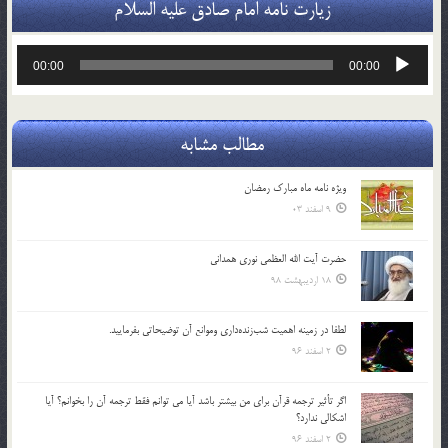
زیارت نامه امام صادق علیه السلام
پخش‌کننده
00:00
00:00
صوت
مطالب مشابه
ویژه نامه ماه مبارک رمضان
9 اسفند 03
حضرت آیت الله العظمی نوری همدانی
18 اردیبهشت 98
لطفا در زمينه اهميت شب‌زنده‌داري وموانع آن توضيحاتي بفرماييد.
2 اسفند 96
اگر تأثير ترجمه قرآن براي من بيشتر باشد آيا مي توانم فقط ترجمه آن را بخوانم؟ آيا
اشكالي ندارد؟
2 اسفند 96