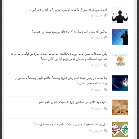
خداوند نمي‌خواهد بيش از واجبات خودش، چيزي را بر خود واجب كني…
2 اسفند 96
سلامي كه بعد از اتمام نماز به 3 امام داده مي‌شود منشأ آن چيست؟
2 اسفند 96
وقتي شب‌ها به بستر خواب مي‌روم بلافاصله سه مرتبه حمد و سوره مي‌خوانم و سه مرتبه
الله اكبر، الحمدالله و سبحان‌الله مي‌گويم آيا اين كافي است؟
2 اسفند 96
وظايف ما در زمان غيبت امام زمان (عج) چيست؟ علائم ظهور چيست؟ و منابعي را
جهت مطالعه معرفي نماييد؟
2 اسفند 96
با توجه به كلام امير المؤمنين (ع): «اوصيكم بتقوي الله و نظم …
2 اسفند 96
فرق بين امر به معروف و نهي از منكر با نصيحت و موعظه چيست؟
29 بهمن 96