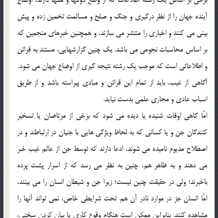
آينده جهان را از نظر درگيري و جنگ و صلح و مسالمت تخمين زده و پيش
بيني مي كنند و اخباري را منتشر مي سازند، و همچنين خبرهاي منجمين كه
بر اساس محاسبات نجومي مي باشد. يك چنين گزارشهايي، مستند به قرائن
و اطلاعاتي است كه موجب يك رشته نتيجه گيري از اوضاع جهان مي شود.
آگاهي از غيب، بايد از تمام اين قرائن و مبادي پيراسته باشد و از طريق
اسباب عادي و مجاري علمي بدست نيايد.
امّا گاهي اوقات شنيده يا ديده مي شود كه برخي از مرتاضان يا تسخير
كنندگان جن و يا كساني كه به لحاظ ويژگي هايي با جنيان در ارتباطند و در
اصطلاح مديوم ناميده مي شوند، ادعا دارند كه توسط جن از عالم غيب خبر
مي دهند و به ظاهر هم، چنين به نظر مي رسد كه از اسرار پشت پرده
باخبرند؛ ولي در حقيقت چنين نيست؛ زيرا جن و شيطان انسان را مي بينند،
امّا انسان جز در موارد نادر آن هم تحت شرايطي خاص، نمي تواند آنها را
مشاهده كنند. بنابراين ممكن است هنگام وقوع كاري يا بيان كردن سخني،