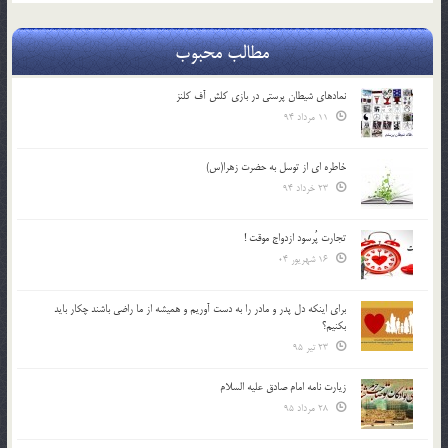
مطالب محبوب
نمادهای شیطان پرستی در بازی کلش آف کلنز
11 مرداد 94
خاطره ای از توسل به حضرت زهرا(س)
23 خرداد 94
تجارت پُرسود ازدواج موقت !
16 شهریور 04
براي اينكه دل پدر و مادر را به دست آوريم و هميشه از ما راضي باشند چكار بايد
بكنيم؟
23 تیر 95
زیارت نامه امام صادق علیه السلام
28 مرداد 95