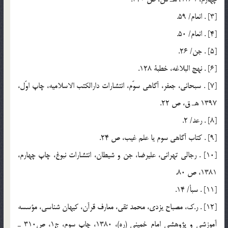
[3] . انعام/ 59.
[4] . انعام/ 50.
[5] . جن/ 26.
[6] . نهج البلاغه، خطبة 128.
[7] . سبحاني، جعفر، آگاهي سوّم، انتشارات دارالكتب الاسلاميه، چاپ اوّل،
1397 هـ ق، ص 22.
[8] . رعد/ 2.
[9] . كتاب آگاهي سوم يا علم غيب، ص 24.
[10] . رجالي تهراني، عليرضا، جن و شيطان، انتشارات نبوغ، چاپ چهارم،
1381، ص 80.
[11] . سبأ/ 14.
[12] . ر.ك، مصباح يزدي، محمد تقي، معارف قرآن، كيهان شناسي، مؤسسه
آموزشي و پژوهشي امام خميني (ره)، 1380، چاپ سوم، ج1، ص310 ـ