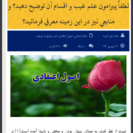
لطفاً پيرامون علم غيب و اقسام آن توضيح دهيد؟ و
منابعي نيز در اين زمينه معرفي فرمائيد؟
خادم اهل البیت
اسلام شناسی
,
اصول اعتقادی
,
نقد و پاسخ به شبهات
21 شهریور 94
0 دیدگاه
1220بازدید
غيبت از نظر لغت، به معناي پنهان بودن و مخفي و ناپيدا آمده است.[1] در