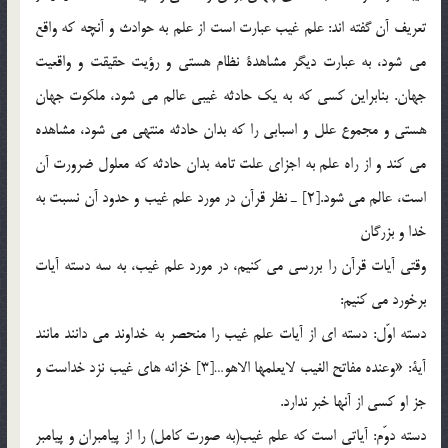
تعريف آن گفته اند: علم غيب عبارت است از علم به حوادث و آنچه كه واقع
مي شود، به عبارت ديگر مشاهدة نظام هستي و رؤيت حقيقت و واقعيت
جهان. بنابراين كسي كه به يك حادثه غيبي عالم مي شود، ملكوت جهان
هستي و مجموع علل و اسبابي را كه بدان حادثه منتهي مي شود، مشاهده
مي كند و از راه علم به اجزاي علت تامه بدان حادثه كه معلول ضرورت آن
است، عالم مي شود.[2] ـ نظر قرآن در مورد علم غيب و حدود آن نسبت به
خدا و بزرگان
وقتي آيات قرآن را بررسي مي كنيم، در مورد علم غيب، به سه دسته آيات
برخورد مي كنيم:
دسته اوّل: دسته اي از آيات علم غيب را منحصر به خداوند مي دانند مانند
آية: «وعنده مفاتح الغيب لايعلمها الاهو…[3] خزانه هاي غيب نزد خداست و
جز او كسي از آنها خبر ندارد.
دسته دوّم: آياتي است كه علم غيب(به صورت کامل) را از پيامبران و پيامبر