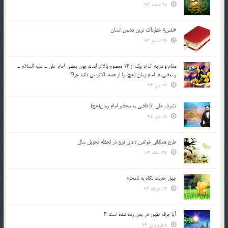
28 اسفند 93
«نفس» خطرناک ترین دشمن انسان
26 اسفند 93
مقام و درجه كدام يك از 14 معصوم بالاتر است چون بعضي امام علي ـ عليه السلام ـ
و بعضي ها امام زمان (عج) را از همه بالاتر مي دانند چرا؟
12 دی 94
تشرف علي آقا قاضي به محضر امام زمان(عج)
15 دی 95
طرح همگانی خواندن دعای فرج در لحظه تحویل سال
27 اسفند 03
چهل حدیث نگاه به نامحرم
13 خرداد 94
آیا جرقه ظهور در یمن زده شده است ؟!
8 فروردین 94