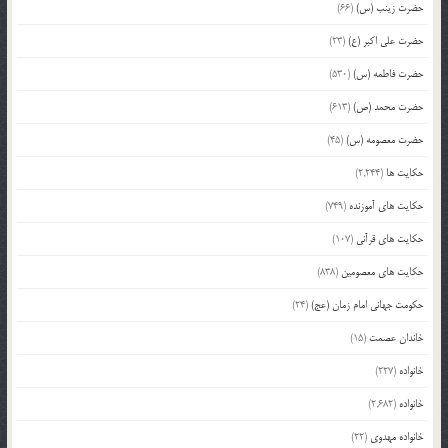
حضرت زینب (س)
(66)
حضرت علی اکبر (ع)
(23)
حضرت فاطمه (س)
(530)
حضرت محمد (ص)
(613)
حضرت معصومه (س)
(45)
حکایت ها
(2,244)
حکایت های آموزنده
(749)
حکایت های قرآنی
(107)
حکایت های معصومین
(838)
حکومت جهانی امام زمان (عج)
(24)
خاندان عصمت
(15)
خانواده
(227)
خانواده
(2,682)
خانواده مهدوی
(22)