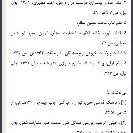
4. علم امام و پيامبران، مؤسسه در راه حق، احمد مطهري، 1361، چاپ
اول، ص 7 تا ص 41.
5. علم امام، محمد حسين مظفر.
6. اثبات نبوت خاتم الانبياء، انتشارات صداق، تهران، ميرزا ابوالحسن
شعراتي، ص 77.
7. امامت و ولايت، گروهي از نويسندگان، نشر ميقات، 1362ش، ص 237.
8. پيام قرآن، ج 7، آيت الله مكارم شيرازي، نشر هدف، سال 1371، چاپ
اول، ص 223.
پي نوشت ها:
[1] . فرهنگ فارسي معين، تهران، اميركبير، چاپ چهارم، 1360هـ ش، ج
2، ص 2456.
[2] . اميني، ابراهيم، بررسي مسائل كلي امامت، قم، انتشارات شفق، چاپ
چهارم، 1361، هـ ش، ص 320.