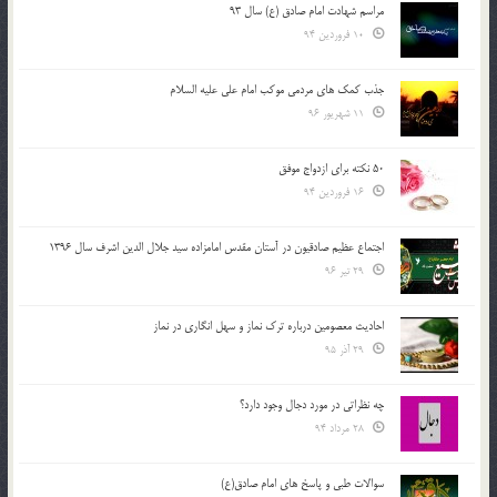
مراسم شهادت امام صادق (ع) سال 93
10 فروردین 94
جذب کمک های مردمی موکب امام علی علیه السلام
11 شهریور 96
50 نکته برای ازدواج موفق
16 فروردین 94
اجتماع عظیم صادقیون در آستان مقدس امامزاده سید جلال الدین اشرف سال 1396
29 تیر 96
احادیث معصومین درباره ترک نماز و سهل انگاری در نماز
29 آذر 95
چه نظراتی در مورد دجال وجود دارد؟
28 مرداد 94
سوالات طبی و پاسخ های امام صادق(ع)