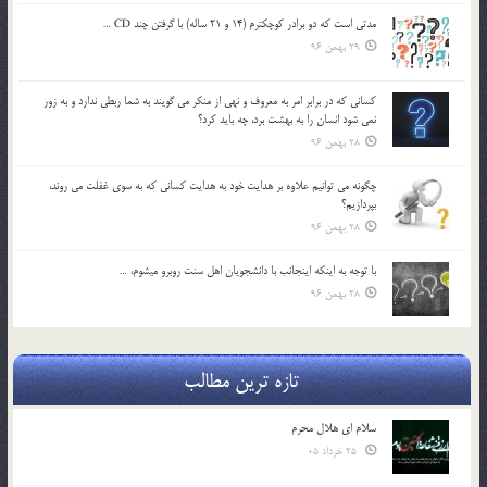
مدتي است كه دو برادر كوچكترم (14 و 21 ساله) با گرفتن چند CD …
29 بهمن 96
كساني كه در برابر امر به معروف و نهي از منكر مي گويند به شما ربطي ندارد و به زور
نمي شود انسان را به بهشت برد، چه بايد كرد؟
28 بهمن 96
چگونه مي توانيم علاوه بر هدايت خود به هدايت كساني كه به سوي غفلت مي روند،
بپردازيم؟
28 بهمن 96
با توجه به اينكه اينجانب با دانشجويان اهل سنت روبرو مي‎شوم، …
28 بهمن 96
تازه ترین مطالب
سلام ای هلال محرم
25 خرداد 05