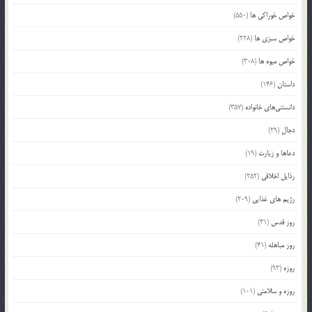
خواص خوراکی ها
(550)
خواص سبزی ها
(228)
خواص میوه ها
(308)
داستان
(146)
دانستنی‌های خانواده
(357)
دجال
(29)
دعاها و زیارت
(19)
رذایل اخلاقی
(252)
رژیم های غذایی
(209)
روز قدس
(31)
روز مباهله
(41)
روزه
(93)
روزه و سلامتی
(101)