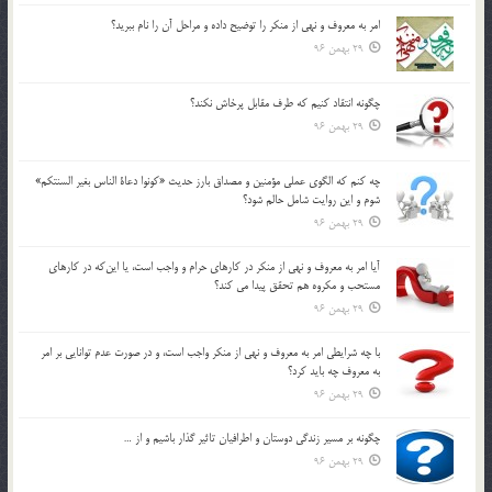
امر به معروف و نهي از منكر را توضيح داده و مراحل آن را نام ببريد؟
29 بهمن 96
چگونه انتقاد كنيم كه طرف مقابل پرخاش نكند؟
29 بهمن 96
چه كنم كه الگوي عملي مؤمنين و مصداق بارز حديث «كونوا دعاة الناس بغير السنتكم»
شوم و اين روايت شامل حالم شود؟
29 بهمن 96
آيا امر به معروف و نهي از منكر در كارهاي حرام و واجب است، يا اين‌كه در كارهاي
مستحب و مكروه هم تحقق پيدا مي كند؟
29 بهمن 96
با چه شرايطي امر به معروف و نهي از منکر واجب است، و در صورت عدم توانايي بر امر
به معروف چه بايد کرد؟
29 بهمن 96
چگونه بر مسير زندگي دوستان و اطرافيان تاثير گذار باشيم و از …
29 بهمن 96