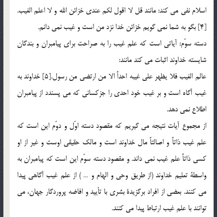
اسلام نفي مي كند: مانند قل لا اقول لكم عندي خزائن الله و لا اعلم الغيب.
[4] بگو به شما نمي گويم خزائن خدا نزد من است و غيب نمي دانم.
دسته سوّم: آياتي است كه علم غيب را به صراحت براي پيامبران و بندگان
شايسته خداوند اثبات مي كند مانند:
عالم الغيب فلا يظهر علي غيبه احداً الا من ارتضي من رسول.[5] خداوند به
غيب آگاه است و بر غيب خود احدي را جزكساني كه مي پسندد از پيامبران
اطلاع نمي دهد.
از مجموع آيات نتيجه مي گيريم كه مقصود دسته اوّل و دوّم اين است كه
علم غيب ذاتاً و اصالتاً مال خداوند است و مالك حقيقي اوست و غير از او
كسي ذاتاً علم غيب نمي داند. و مقصود دسته سوّم اين است كه پيامبران به
واسطة تعليم خداوند (از طريق وحي و الهام و … ) از علم غيب آگاهي پيدا
مي كنند. بعضي از افراد برگزيدة بشري با تأييد و افاضه پروردگار جهان، مي
توانند با علم غيب ارتباط پيدا مي كنند.