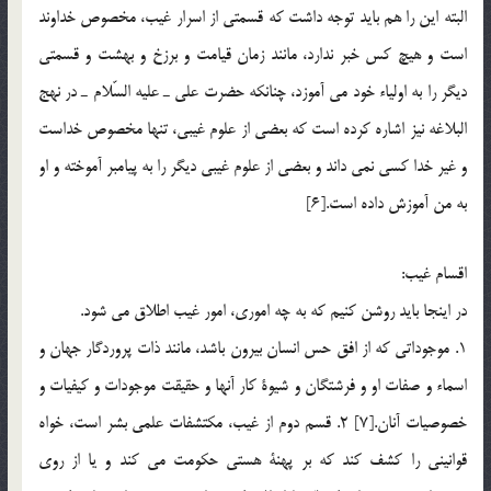
البته اين را هم بايد توجه داشت كه قسمتي از اسرار غيب، مخصوص خداوند
است و هيچ كس خبر ندارد، مانند زمان قيامت و برزخ و بهشت و قسمتي
ديگر را به اولياء خود مي آموزد، چنانكه حضرت علي ـ عليه السّلام ـ در نهج
البلاغه نيز اشاره كرده است كه بعضي از علوم غيبي، تنها مخصوص خداست
و غير خدا كسي نمي داند و بعضي از علوم غيبي ديگر را به پيامبر آموخته و او
به من آموزش داده است.[6]
اقسام غيب:
در اينجا بايد روشن كنيم كه به چه اموري، امور غيب اطلاق مي شود.
1. موجوداتي كه از افق حس انسان بيرون باشد، مانند ذات پروردگار جهان و
اسماء و صفات او و فرشتگان و شيوة كار آنها و حقيقت موجودات و كيفيات و
خصوصيات آنان.[7] 2. قسم دوم از غيب، مكتشفات علمي بشر است، خواه
قوانيني را كشف كند كه بر پهنة هستي حكومت مي كند و يا از روي