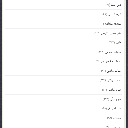
شیخ مفید
(42)
شیعه شناسی
(69)
صحیفه سجادیه
(4)
طب سنتی و گیاهی
(147)
ظهور
(334)
عبادات اسلامی
(627)
عبادات و فروع دین
(34)
عقاید اسلامی
(70)
علما و بزرگان
(224)
علوم اسلامی
(43)
علوم قرآنی
(343)
عید غدیر خم
(185)
عید فطر
(35)
عید نوروز
(45)