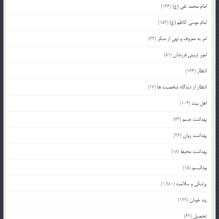
امام محمد تقی (ع)
(146)
امام موسی کاظم (ع)
(152)
امر به معروف و نهی از منکر
(63)
امور تربیتی فرزندان
(51)
انتظار
(164)
انتظار از دیدگاه شخصیت ها
(17)
اهل بیت
(104)
بهداشت جسم
(73)
بهداشت روان
(26)
بهداشت محیط
(18)
بودائیسم
(15)
پزشکی و سلامت
(1,980)
پند خوبان
(129)
تحصیل
(62)