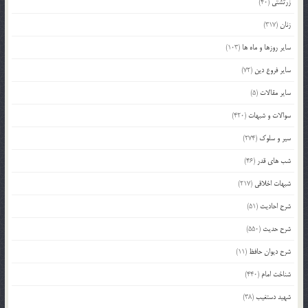
زرتشتی
(40)
زنان
(317)
سایر روزها و ماه ها
(103)
سایر فروع دین
(72)
سایر مقالات
(5)
سوالات و شبهات
(420)
سیر و سلوک
(274)
شب های قدر
(46)
شبهات اخلاقی
(217)
شرح احادیث
(51)
شرح حدیث
(550)
شرح دیوان حافظ
(11)
شناخت امام
(440)
شهید دستغیب
(38)