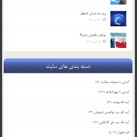
ویژه ماه شعبان المعظّم
28 دی 04
مواظب نگاهتان باشید!!!
18 اسفند 93
دسته بندی های سایت
آشنایی با صحیفه سجادیه
(56)
آشنایی با نهج البلاغه
(392)
آیت الله بهجت
(54)
آیت الله سید ابوالحسن اصفهانی
(43)
آیت الله سید علی آقا قاضی
(42)
ائمه اطهار
(5,038)