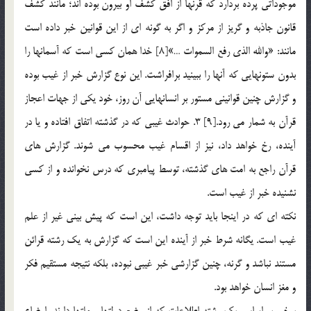
موجوداتي پرده بردارد كه قرنها از افق كشف او بيرون بوده اند؛ مانند كشف
قانون جاذبه و گريز از مركز و اگر به گونه اي از اين قوانين خبر داده است
مانند: «والله الذي رفع السموات …»[8] خدا همان كسي است كه آسمانها را
بدون ستونهايي كه آنها را ببينيد برافراشت. اين نوع گزارش خبر از غيب بوده
و گزارش چنين قوانيني مستور بر انسانهايي آن روز، خود يكي از جهات اعجاز
قرآن به شمار مي رود.[9] 3. حوادث غيبي كه در گذشته اتفاق افتاده و يا در
آينده، رخ خواهد داد، نيز از اقسام غيب محسوب مي شوند. گزارش هاي
قرآن راجع به امت هاي گذشته، توسط پيامبري كه درس نخوانده و از كسي
نشنيده خبر از غيب است.
نكته اي كه در اينجا بايد توجه داشت، اين است كه پيش بيني غير از علم
غيب است. يگانه شرط خبر از آينده اين است كه گزارش به يك رشته قرائن
مستند نباشد و گرنه، چنين گزارشي خبر غيبي نبوده، بلكه نتيجه مستقيم فكر
و مغز انسان خواهد بود.
برخي بر اساس يك رشته اطلاعات كه از وضع دولتها و ملتها دارند، اوضاع