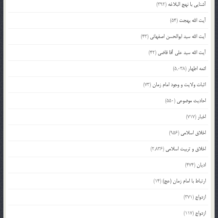
آشنایی با نهج البلاغه
(392)
آیت الله بهجت
(54)
آیت الله سید ابوالحسن اصفهانی
(43)
آیت الله سید علی آقا قاضی
(42)
ائمه اطهار
(5,038)
اثبات ولایت و وجود امام زمان
(73)
احادیث موضوعی
(550)
اخبار
(717)
اخلاق اسلامی
(956)
اخلاق و تربیت اسلامی
(2,836)
ادیان
(474)
ارتباط با امام زمان (عج)
(14)
ازدواج
(371)
ازدواج
(117)