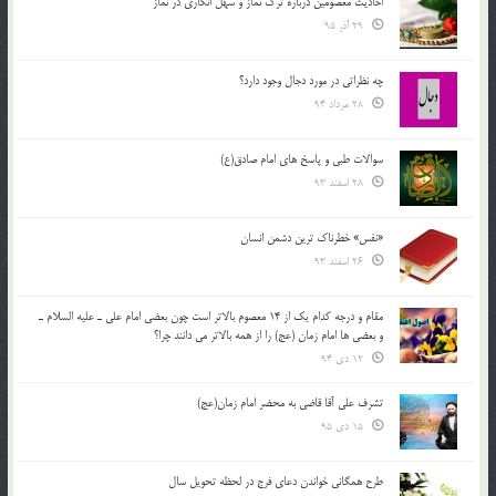
احادیث معصومین درباره ترک نماز و سهل انگاری در نماز
29 آذر 95
چه نظراتی در مورد دجال وجود دارد؟
28 مرداد 94
سوالات طبی و پاسخ های امام صادق(ع)
28 اسفند 93
«نفس» خطرناک ترین دشمن انسان
26 اسفند 93
مقام و درجه كدام يك از 14 معصوم بالاتر است چون بعضي امام علي ـ عليه السلام ـ
و بعضي ها امام زمان (عج) را از همه بالاتر مي دانند چرا؟
12 دی 94
تشرف علي آقا قاضي به محضر امام زمان(عج)
15 دی 95
طرح همگانی خواندن دعای فرج در لحظه تحویل سال