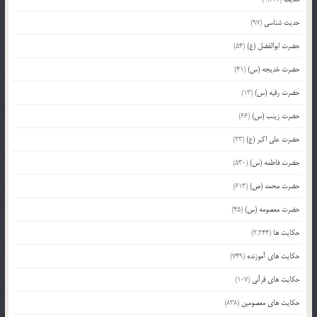
حدیث شناسی
(97)
حضرت ابوالفضل (ع)
(54)
حضرت خدیجه (س)
(41)
حضرت رقیه (س)
(13)
حضرت زینب (س)
(66)
حضرت علی اکبر (ع)
(23)
حضرت فاطمه (س)
(530)
حضرت محمد (ص)
(613)
حضرت معصومه (س)
(45)
حکایت ها
(2,244)
حکایت های آموزنده
(749)
حکایت های قرآنی
(107)
حکایت های معصومین
(838)