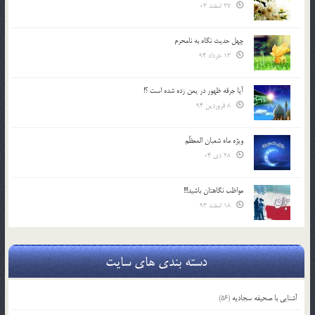
27 اسفند 03
چهل حدیث نگاه به نامحرم
13 خرداد 94
آیا جرقه ظهور در یمن زده شده است ؟!
8 فروردین 94
ویژه ماه شعبان المعظّم
28 دی 04
مواظب نگاهتان باشید!!!
18 اسفند 93
دسته بندی های سایت
آشنایی با صحیفه سجادیه
(56)