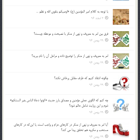
با توجه به كلام امير المؤمنين (ع): «اوصيكم بتقوي الله و نظم …
2 اسفند 96
فرق بين امر به معروف و نهي از منكر با نصيحت و موعظه چيست؟
29 بهمن 96
امر به معروف و نهي از منكر را توضيح داده و مراحل آن را نام ببريد؟
29 بهمن 96
چگونه انتقاد كنيم كه طرف مقابل پرخاش نكند؟
29 بهمن 96
چه كنم كه الگوي عملي مؤمنين و مصداق بارز حديث «كونوا دعاة الناس بغير السنتكم»
شوم و اين روايت شامل حالم شود؟
29 بهمن 96
آيا امر به معروف و نهي از منكر در كارهاي حرام و واجب است، يا اين‌كه در كارهاي
مستحب و مكروه هم تحقق پيدا مي كند؟
29 بهمن 96