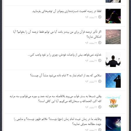
لطفا در زمينه اهميت شب‌زنده‌داري وموانع آن توضيحاتي بفرماييد.
2 اسفند 96
اگر تأثير ترجمه قرآن براي من بيشتر باشد آيا مي توانم فقط ترجمه آن را بخوانم؟ آيا
اشكالي ندارد؟
2 اسفند 96
خداوند نمي‌خواهد بيش از واجبات خودش، چيزي را بر خود واجب كني…
2 اسفند 96
سلامي كه بعد از اتمام نماز به 3 امام داده مي‌شود منشأ آن چيست؟
2 اسفند 96
وقتي شب‌ها به بستر خواب مي‌روم بلافاصله سه مرتبه حمد و سوره مي‌خوانم و سه مرتبه
الله اكبر، الحمدالله و سبحان‌الله مي‌گويم آيا اين كافي است؟
2 اسفند 96
وظايف ما در زمان غيبت امام زمان (عج) چيست؟ علائم ظهور چيست؟ و منابعي را
جهت مطالعه معرفي نماييد؟
2 اسفند 96