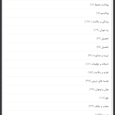
بهداشت محیط
(18)
بودائیسم
(15)
پزشکی و سلامت
(1,980)
پند خوبان
(129)
تحصیل
(62)
تحصیل
(65)
تربیت و مشاوره
(481)
تشرفات و توقیعات
(181)
تغذیه و سلامت
(156)
توصیه های تربیتی
(498)
جوان و نوجوان
(148)
حج
(118)
حجاب و عفاف
(333)
حدیث
(1,737)