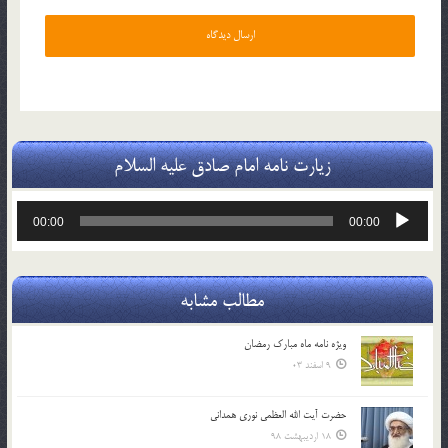
زیارت نامه امام صادق علیه السلام
پخش‌کننده
00:00
00:00
صوت
مطالب مشابه
ویژه نامه ماه مبارک رمضان
9 اسفند 03
حضرت آیت الله العظمی نوری همدانی
18 اردیبهشت 98