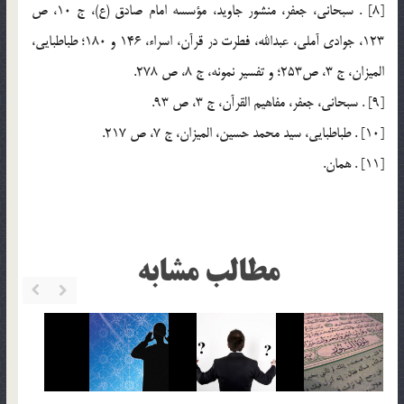
[8] . سبحاني، جعفر، ‌منشور جاويد، مؤسسه امام صادق (ع)، ج 10، ص
123، جوادي آملي، عبدالله، فطرت در قرآن، اسراء، 146 و 180؛ طباطبايي،
الميزان، ج 3، ص253‌؛ و تفسير نمونه، ج 8، ص 278.
[9] . سبحاني، جعفر، مفاهيم القرآن، ج 3، ص 93.
[10] . طباطبايي، سيد محمد حسين، الميزان، ج 7، ص 217.
[11] . همان.
مطالب مشابه