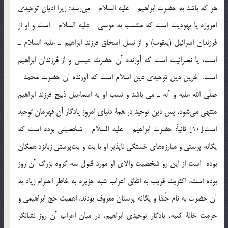
هر كه باشد به حضرت ابراهيم ـ عليه السلام ـ مي‌رسد؛ زيرا اديان توحيدي
امروزه يا يهوديت است كه منتسب به موسي ـ عليه السلام ـ است و او از
فرزندان اسرائيل (يعقوب) و از نسل اسحاق فرزند ابراهيم ـ عليه السلام ـ
است، يا نصرانيت است كه آورنده آن حضرت عيسي و از فرزندان ابراهيم
است. آخرين دين توحيدي دين اسلام است كه آورنده آن حضرت محمد ـ
صلّي الله عليه و آله ـ مي باشد و نسب او به اسماعيل ذبيح فرزند ابراهيم
منتهي مي‌شود، ‌پس دين توحيد در همة دنياي امروز يادگار آن قهرمان توحيد
است.[10] ثانياً: حضرت ابراهيم ـ عليه السلام ـ شخصيتي بوده است كه
يگانه پرستي و مبارزه‌هاي خستگي ناپذير او با بت و بت‌پرستي زبانزد همگان
بوده است از اين رو شخصيت والاي او مورد قبول سه گروه بزرگ آن روز
بوده است، اكثريت قريب به اتفاق اعراب شبه جزيره به خاطر احترام زياد به
آن حضرت به نام حُنفا و يگانه پرستان معروف بودند، اهميت حج ابراهيمي و
حرمت خانة كعبه، يادگار توحيدي ابراهيم، در ميان اعراب آن روز نشانگر