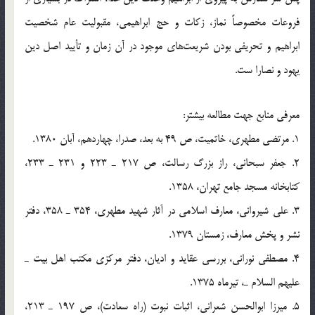
فروعات مخصوصاً نماز، زكات و حج ابراهيمي، مقبوليت عام شخصيت
ابراهيم و تحريفي بودن شريعت‌هاي موجود در آن زمان و تأييد اصل دين
يهود و نصارا ست.
معرفي منابع جهت مطالعه بيشتر:
1. مرتضي مطهري، خاتميت، ص 49 به بعد، صدرا، چهاردهم، آبان 1380.
2. جعفر سبحاني، راز بزرگ رسالت، ص 217 ـ 223 و 231 ـ 233،
كتابخانه مسجد جامع تهران، 1358.
3. علي شيرواني، معارف اسلامي در آثار شهيد مطهري، 354 ـ 358، دفتر
نشر و پخش معارف، زمستان 1379.
4. مصطفي نوراني، بررسي عقايد و اديان، دفتر مركزي مكتب اهل بيت ـ
عليهم السلام ـ، تيرماه 1375.
5. ميرزا ابوالحسن شعراني، اثبات نبوت (راه سعادت)، ص 197 ـ 213،