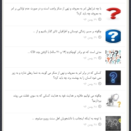
با چه شرايطي امر به معروف و نهي از منکر واجب است، و در صورت عدم توانايي بر امر
به معروف چه بايد کرد؟
29 بهمن 96
چگونه بر مسير زندگي دوستان و اطرافيان تاثير گذار باشيم و از …
29 بهمن 96
مدتي است كه دو برادر كوچكترم (14 و 21 ساله) با گرفتن چند CD …
29 بهمن 96
كساني كه در برابر امر به معروف و نهي از منكر مي گويند به شما ربطي ندارد و به زور
نمي شود انسان را به بهشت برد، چه بايد كرد؟
28 بهمن 96
چگونه مي توانيم علاوه بر هدايت خود به هدايت كساني كه به سوي غفلت مي روند،
بپردازيم؟
28 بهمن 96
با توجه به اينكه اينجانب با دانشجويان اهل سنت روبرو مي‎شوم، …
28 بهمن 96