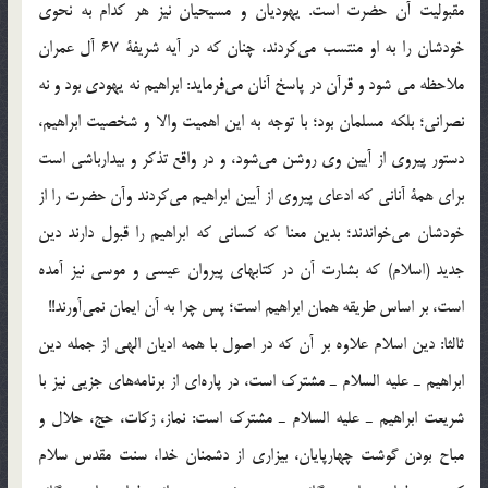
مقبوليت آن حضرت است. يهوديان و مسيحيان نيز هر كدام به نحوي
خودشان را به او منتسب مي‌كردند، چنان كه در آيه شريفة 67 آل عمران
ملاحظه مي شود و قرآن در پاسخ آنان مي‌فرمايد: ابراهيم نه يهودي بود و نه
نصراني؛ بلكه مسلمان بود؛‌ با توجه به اين اهميت والا و شخصيت ابراهيم،
دستور پيروي از آيين وي روشن مي‌شود، و در واقع تذكر و بيدارباشي است
براي همة آناني كه ادعاي پيروي از آيين ابراهيم مي‌كردند وآن حضرت را از
خودشان مي‌خواندند؛ بدين معنا كه كساني كه ابراهيم را قبول دارند دين
جديد (اسلام) كه بشارت آن در كتابهاي پيروان عيسي و موسي نيز آمده
است، بر اساس طريقه همان ابراهيم است؛ پس چرا به آن ايمان نمي‌آورند!!
‌ثالثا: دين اسلام علاوه بر آن كه در اصول با همه اديان الهي از جمله دين
ابراهيم ـ عليه السلام ـ مشترك است،‌ در پاره‌اي از برنامه‌هاي جزيي نيز با
شريعت ابراهيم ـ عليه السلام ـ مشترك است: نماز، زكات، حج، حلال و
مباح بودن گوشت چهارپايان، بيزاري از دشمنان خدا، سنت مقدس سلام