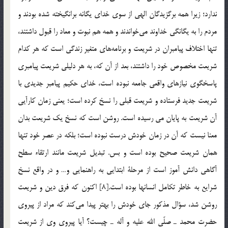
ندارد؛ زيرا همه برگزيدگان الهي از سوي خداي يگانه برانگيخته شده بودند و
مردم را به يگانگي خداوند مي‌خواندند و همه هم نبوت و معاد را قبول داشتند،
تنها اختلاف پيامبران در شريعت و برنامه‌هاي متغير زندگي است كه هر كدام
شريعت مخصوص خود را داشتند، بعد از آن كه، به هر دليلي شريعت پيامبري
پاسخگوي نيازهاي واقعي جامعه نبوده است، خداي حكيم پيامبر جديدي با
شريعت جديد فرستاده و شريعت قبلي را نسخ کرده است؛ يعني زمان كارآيي
آن شريعت به پايان مي رسيده است. روشن است كه نسخ يك شريعت بدان
معنا نيست كه آن در زمان خودش درست نبوده است؛ بلكه در عصر خود تنها
همان شريعت صحيح بوده است و بس. تبديل شريعت مانند ارتقاء سطح
آگاهي دانش آموز است از مرحلة ابتدايي به راهنمايي و… و در واقع نسخ
شرايع به خاطر تكامل انسانها بوده است.[8] اكنون كه فرق دين و شريعت
روشن شد، سؤال مذكور جاي خودش را بهتر پيدا مي‌كند كه مراد از پيروي
حضرت محمد ـ صلّي الله عليه و آله ـ چيست؟ آيا پيروي وي از شريعت