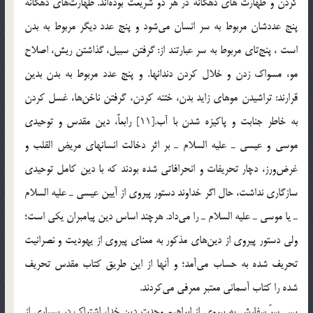
كردن و طهارت هاي دهگانه در هر دو شريعت بوده‌اند. طهارت‌هاي دهگانه
پنج عددشان مربوط به سر انسان مي‌شود و پنج عدد ديگر مربوط به بدن
است ، پنج‌تاي مربوط به سر عبارتند از: گرفتن سبيل، گذاشتن ريش، اصلاح
مو، مسواك زدن و خلال كردن دندانها. و پنج عدد مربوط به بدن بدين
قرارند: تراشيدن موهاي زايد بدن، ختنه كردن، گرفتن ناخن‌ها، غسل كردن
به خاطر جنابت و پاكيزه شدن با آب.[11] رابعاً، دين مقدس و توحيدي
موسي و عيسي ـ عليه السلام ـ بر اثر دخالت انسانهاي مريض القلب و
غرض‌ورز، دچار تحريفات و انحرافاتي شده بودند كه با دين كامل توحيدي
سازگاري نداشت، ‌حال اگر خداوند دستور پيروي از آيين عيسي ـ عليه السلام
ـ يا موسي ـ عليه السلام ـ را مي‌داد. هرچند اساس دين پيامبران يكي است؛
ولي دستور پيروي از دين‌هاي مذكور به معناي پيروي از يهوديت و نصرانيت
تحريف شده به حساب مي‌آمد؛ و آنها از اين طريق كتاب مقدس تحريف
شده را كتاب آسماني معتبر معرفي مي‌كردند.
پس سرّ سفارش به پيروي از ابراهيم وحدت دين خدا، ‌اشتراك در بسياري از