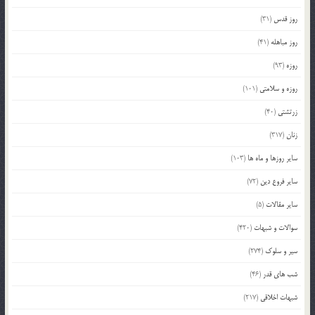
روز قدس
(31)
روز مباهله
(41)
روزه
(93)
روزه و سلامتی
(101)
زرتشتی
(40)
زنان
(317)
سایر روزها و ماه ها
(103)
سایر فروع دین
(72)
سایر مقالات
(5)
سوالات و شبهات
(420)
سیر و سلوک
(274)
شب های قدر
(46)
شبهات اخلاقی
(217)