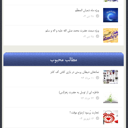
ویژه ماه شعبان المعظّم
28 دی 04
ویژه مبعث حضرت محمد صلی الله علیه و اله و سلم
25 دی 04
مطالب محبوب
نمادهای شیطان پرستی در بازی کلش آف کلنز
11 مرداد 94
خاطره ای از توسل به حضرت زهرا(س)
23 خرداد 94
تجارت پُرسود ازدواج موقت !
16 شهریور 04