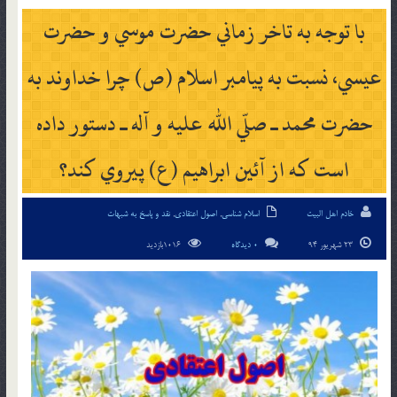
با توجه به تاخر زماني حضرت موسي و حضرت
عيسي، نسبت به پيامبر اسلام (ص) چرا خداوند به
حضرت محمد ـ صلّي الله عليه و آله ـ دستور داده
است كه از آئين ابراهيم (ع) پيروي كند؟
خادم اهل البیت
اسلام شناسی
,
اصول اعتقادی
,
نقد و پاسخ به شبهات
23 شهریور 94
0 دیدگاه
1016بازدید