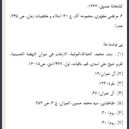
كتابخانة صدوق، 1363.
6. مرتضي مطهري، مجموعه آثار، ج 21؛ اسلام و مقتضيات زمان، ص 245،
صدرا.
پي نوشت ها:
[1] . سند، محمد، الحداثة،العولمة، الارهاب في ميزان النهضة الحسينية،
تقرير شيخ علي اسدي، قم، باقيات، اول، 1427ه.ق، ص15-16.
[2]. آل عمران/19.
[3] . بقره/ 132.
[4] . آل عمران/ 67.
[5] . طباطبايي، سيد محمد حسين، الميزان، ج 3، ص 253.
[6] . روم/ 30.
[7] . روم/ 30.