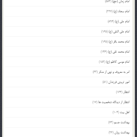
امام زمان (عج)
(583)
امام سجاد (ع)
(227)
امام علی (ع)
(894)
امام علی النقی (ع)
(165)
امام محمد باقر (ع)
(165)
امام محمد تقی (ع)
(146)
امام موسی کاظم (ع)
(152)
امر به معروف و نهی از منکر
(63)
امور تربیتی فرزندان
(51)
انتظار
(164)
انتظار از دیدگاه شخصیت ها
(17)
اهل بیت
(104)
بهداشت جسم
(73)
بهداشت روان
(26)