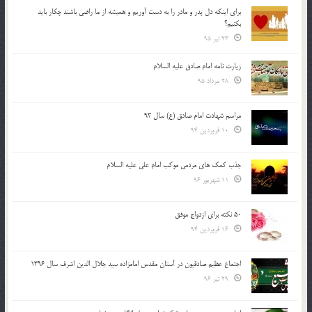
براي اينكه دل پدر و مادر را به دست آوريم و هميشه از ما راضي باشند چكار بايد
بكنيم؟
23 تیر 95
زیارت نامه امام صادق علیه السلام
28 مرداد 95
مراسم شهادت امام صادق (ع) سال 93
10 فروردین 94
جذب کمک های مردمی موکب امام علی علیه السلام
11 شهریور 96
50 نکته برای ازدواج موفق
16 فروردین 94
اجتماع عظیم صادقیون در آستان مقدس امامزاده سید جلال الدین اشرف سال 1396
29 تیر 96