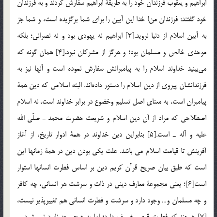
ابراهيم و يعقوب فرزندان خود را به طريقة ابراهيم سفارش كردند و به فرزندان
خود گفتند: فرزندان من! خدا اين آيين را براي شما برگزيده است، و شما جز
به آيين اسلام از دنيا نرويد.[3] ابراهيم نه يهودي بود و نه نصراني؛ بلكه
موحدي خالص و مسلمان بود؛ و هرگز از مشركان نبود.[4] همان گونه كه
مي‌بينيد خداوند اسلام را به پيامبرانش سفارش نموده است و آنها نيز به
فرزندانشان پيروي از دين اسلام را دستور داده‌اند. البته اسلامي كه دين همة
پيامبران است، به معناي اصل تسليم وخضوع در برابر خداوند است، نه اسلام
اصطلاحي كه مراد از آن دين اسلام و شريعت حضرت محمد ـ صلّي الله
عليه و آله ـ است.[5] بنابراين دين خداوند در همة ادوار تاريخ، از آغاز
آفرينش تا قيامت اسلام مي باشد. علت يكي بودن دين در همة زمانها اين
است كه طبق بيان صريح قرآن كريم دين بر اساس فطرت انسانها استوار
است[6]؛ يعني مجموعة معارف ديني در ذات و سرشت هر انساني، چه كافر
و چه مسلمان و… وجود دارد و سرشت و فطرت انساني هم تغييرپذير نيست،
[7] هرچند كه فطرت قوي وضعيف دارد؛ اما به هيچ وجه نابود نمي‌شود، و