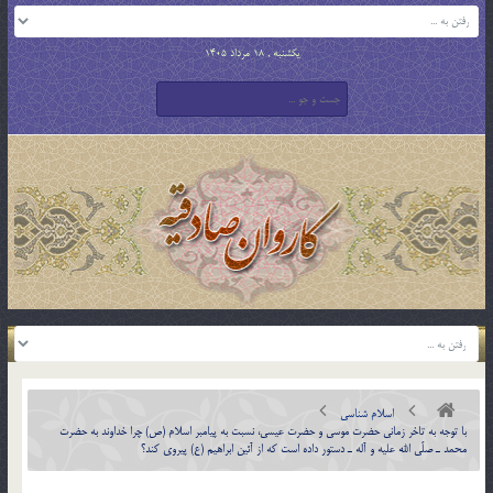
یکشنبه , 18 مرداد 1405
اسلام شناسی
با توجه به تاخر زماني حضرت موسي و حضرت عيسي، نسبت به پيامبر اسلام (ص) چرا خداوند به حضرت
محمد ـ صلّي الله عليه و آله ـ دستور داده است كه از آئين ابراهيم (ع) پيروي كند؟