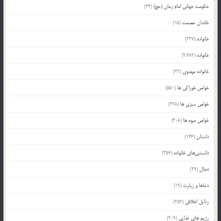
حکومت جهانی امام زمان (عج)
(24)
خاندان عصمت
(15)
خانواده
(227)
خانواده
(2,682)
خانواده مهدوی
(22)
خواص خوراکی ها
(550)
خواص سبزی ها
(228)
خواص میوه ها
(308)
داستان
(146)
دانستنی‌های خانواده
(357)
دجال
(29)
دعاها و زیارت
(19)
رذایل اخلاقی
(252)
رژیم های غذایی
(209)