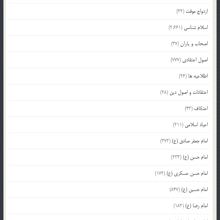
ازدواج موقت
(32)
اسلام شناسی
(2,661)
اصحاب و یاران
(37)
اصول اعتقادی
(777)
اطلاعیه ها
(26)
اعتقادات و اصول دین
(28)
اعتکاف
(43)
اعیاد اسلامی
(211)
امام جعفر صادق (ع)
(372)
امام حسن (ع)
(233)
امام حسن عسکری (ع)
(172)
امام حسین (ع)
(847)
امام رضا (ع)
(182)