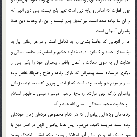
چون فطرت كه اساس و پايه دين است تغيير پذير نيست، پس دين الهي كه
بر آن بنا نهاده شده است، نيز تبديل پذير نيست و اين راز وحدت دين همة
پيامبران آسماني است.
اما از آنجايي كه جامعة بشري رو به تكامل است و در هر زماني نياز به
برنامه‌هاي جديد و كاملتري دارد، خداوند حكيم بر اساس نياز جامعه انساني و
هدايت آن به سوي سعادت و كمال واقعي، پيامبران خود را يكي پس از
ديگري فرستاده است. پيامبراني كه داراي برنامه و طرح و طريقة خاص بوده
اند و بر مردم هم واجب بوده است كه از ايشان پيروي كنند، به ترتيب زماني
پیامبران بزرگ الهی عبارتند از: نوح؛ ابراهيم؛ موسي؛ عيسي ـ عليهم السلام
ـ و حضرت محمد مصطفي ـ صلّي الله عليه و آله ـ .
برنامه‌هاي ويژة اين پيامبران كه هر كدام مخصوص مردمان زمان خودشان
بوده است، شريعت ناميده مي‌شود؛ پس همة پيامبران الهي در اصل دين با
هم شريك اند و در ميان آنها اختلافي وجود، بلكه امكان اختلاف وجود