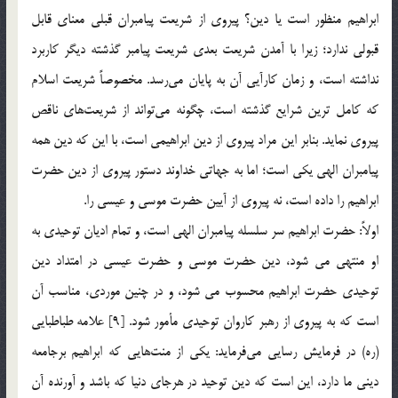
ابراهيم منظور است يا دين؟ پيروي از شريعت پيامبران قبلي معناي قابل
قبولي ندارد؛ زيرا با آمدن شريعت بعدي شريعت پيامبر گذشته ديگر كاربرد
نداشته است، و زمان كارآيي آن به پايان مي‌رسد. مخصوصاً شريعت اسلام
كه كامل ترين شرايع گذشته است، چگونه مي‌تواند از شريعت‌هاي ناقص
پيروي نمايد. بنابر این مراد پیروی از دين ابراهيمي است، با اين كه دين همه
پیامبران الهی يكي است؛ اما به جهاتي خداوند دستور پیروی از دین حضرت
ابراهیم را داده است، نه پیروی از آیین حضرت موسی و عیسی را.
اولاً: حضرت ابراهيم سر سلسله پیامبران الهی است، و تمام ادیان توحیدی به
او منتهی می شود، دین حضرت موسی و حضرت عیسی در امتداد دین
توحیدی حضرت ابراهیم محسوب می شود، و در چنین موردی، مناسب آن
است که به پیروی از رهبر کاروان توحیدی مأمور شود. [9] علامه طباطبايي
(ره) در فرمايش رسايي مي‌فرمايد: يكي از منت‌هايي كه ابراهيم برجامعه
ديني ما دارد، اين است كه دين توحيد در هرجاي دنيا كه باشد و آورنده آن