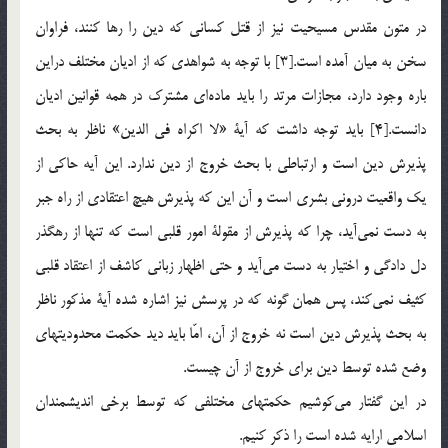
در متون مقدس مسيحيت نيز از قتل كساني كه دين را رها كنند، فراوان
سخن به ميان آمده است.[3] با توجه به شواهدي كه از اديان مختلف دراين
باره وجود دارد، مجازات مرتد را بايد ماده‌اي مشترك در همه قوانين اديان
دانست.[4] بايد توجه داشت كه آية «لا اكراه في الدين» ناظر به بحث
پذيرش دين است و ارتباطي با بحث خروج از دين ندارد. اين آيه حاكي از
يك واقعيت دروني بشري است و آن اين كه پذيرش هيچ اعتقادي از راه جبر
به دست نمي‌آيد، چرا كه پذيرش از مقولة امور قلبي است كه تنها از رهگذر
دل دادگي و اختيار به دست مي‌آيد و حتي اظهار زباني كاشف از اعتقاد قلبي
کثيف نمي‌كند، پس همان گونه كه در پرسش نيز اشاره شده آية مذكور ناظر
به بحث پذيرش دين است نه خروج از آن، امّا بايد ديد حكمت محدوديتهاي
وضع شده توسط دين براي خروج از آن چيست.
در اين گفتار مي‌كوشيم حكمتهاي مختلفي كه توسط برخي انديشمندان
اسلامي ارايه شده است را ذكر كنيم.