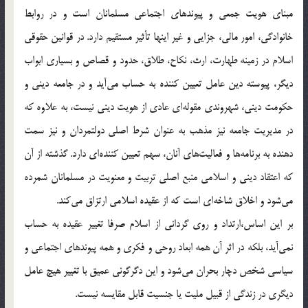
مبناي هويت جمعي و پيوندهاي اجتماعي مسلمانان است و در روابط
خانوادگي، امور مالي، جزايي و غير اينها تأثير مستقيم دارد. در قوانين حقوقي
اسلام در زمينه طهارت، ارث، نكاح، طلاق، حدود و قصاص و بسياري ابواب
ديگر، پيوسته دين عامل تعيين كننده به حساب مي‌آيد و در جامعه ديني و
حكومت ديني، شهروندي مقوله‌اي عادي از هويت ديني نيست، به علاوه كه
در مديريت جامعه نيز مذهب به عنوان شرط اصلي دولتمردان و نيز سمت
دهنده به برنامه‌ها و فعاليت‌هاي آنان، سهم تعيين كننده‌اي دارد. گذشته از آن
كه اعتقاد ديني و اسلامي منبع اصلي تربيت و معنويت در مسلمانان شمرده
مي‌شود و اخلاق شاخه‌اي است كه از عقيده اسلامي ارتزاق مي‌كند.
بر اين اساس،‌ارتداد و روي گرداني از اسلام صرفا تغيير عقيده به حساب
نمي‌آيد، بلكه در اثر آن همه ابعاد روحي و فكري و همه پيوندهاي اجتماعي و
سياسي شخص دچار بحران مي‌شود و اين دگرگوني عميق با تغيير هيچ عامل
ديگري در زندگي از قبيل مليت يا جنسيت قابل مقايسه نيست.