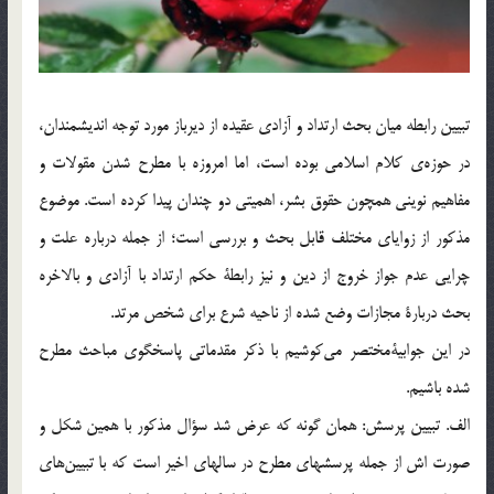
تبيين رابطه ميان بحث ارتداد و آزادي عقيده از ديرباز مورد توجه انديشمندان،
در حوزه‌ي كلام اسلامي بوده است، اما امروزه با مطرح شدن مقولات و
مفاهيم نويني همچون حقوق بشر، اهميتي دو چندان پيدا كرده است. موضوع
مذكور از زواياي مختلف قابل بحث و بررسي است؛ از جمله درباره علت و
چرايي عدم جواز خروج از دين و نيز رابطة حكم ارتداد با آزادي و بالاخره
بحث دربارة مجازات وضع شده از ناحيه شرع براي شخص مرتد.
در اين جوابية‌مختصر مي‌كوشيم با ذكر مقدماتي پاسخگوي مباحث مطرح
شده باشيم.
الف. تبيين پرسش: همان گونه كه عرض شد سؤال مذكور با همين شکل و
صورت اش از جمله پرسشهاي مطرح در سالهاي اخير است كه با تبيين‌هاي