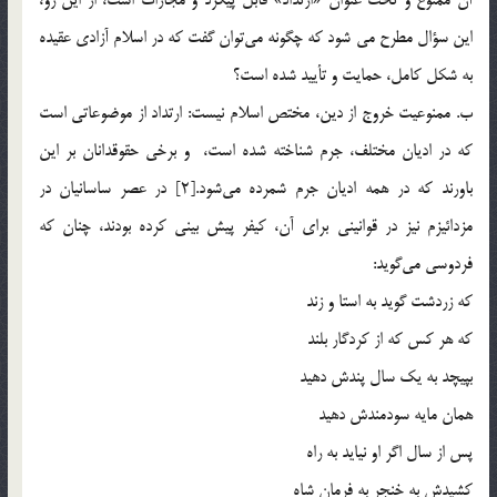
اين سؤال مطرح مي شود که چگونه مي‌توان گفت كه در اسلام آزادي عقيده
به شكل كامل،‌ حمايت و تأييد شده است؟
ب. ممنوعيت خروج از دين، مختص اسلام نيست: ارتداد از موضوعاتي است
كه در اديان مختلف، جرم شناخته شده است، و برخي حقوقدانان بر اين
باورند كه در همه اديان جرم شمرده مي‌شود.[2] در عصر ساسانيان در
مزدائيزم نيز در قوانيني براي آن، كيفر پيش بيني كرده بودند، چنان كه
فردوسي مي‌گويد:
كه زردشت گويد به استا و زند
كه هر كس كه از كردگار بلند
بپيچد به يك سال پندش دهيد
همان مايه سودمندش دهيد
پس از سال اگر او نيايد به راه
كشيدش به خنجر به فرمان شاه