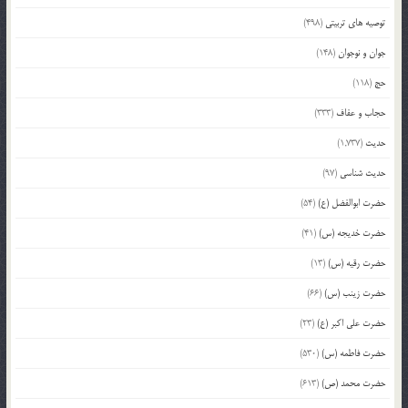
توصیه های تربیتی
(498)
جوان و نوجوان
(148)
حج
(118)
حجاب و عفاف
(333)
حدیث
(1,737)
حدیث شناسی
(97)
حضرت ابوالفضل (ع)
(54)
حضرت خدیجه (س)
(41)
حضرت رقیه (س)
(13)
حضرت زینب (س)
(66)
حضرت علی اکبر (ع)
(23)
حضرت فاطمه (س)
(530)
حضرت محمد (ص)
(613)