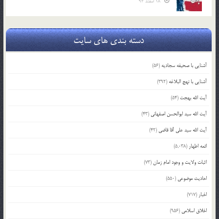
18 اسفند 93
دسته بندی های سایت
آشنایی با صحیفه سجادیه
(56)
آشنایی با نهج البلاغه
(392)
آیت الله بهجت
(54)
آیت الله سید ابوالحسن اصفهانی
(43)
آیت الله سید علی آقا قاضی
(42)
ائمه اطهار
(5,038)
اثبات ولایت و وجود امام زمان
(73)
احادیث موضوعی
(550)
اخبار
(717)
اخلاق اسلامی
(956)