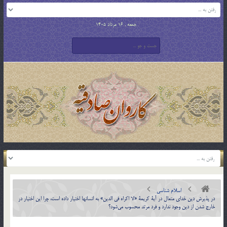
جمعه , 16 مرداد 1405
اسلام شناسی
در پذيرش دين خداي متعال در آية كريمة «لا اكراه في الدين» به انسانها اختيار داده است، چرا اين اختيار در
خارج شدن از دين وجود ندارد و فرد مرتد محسوب مي‌شود؟