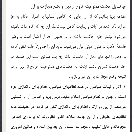
ج. تبديل حكمت ممنوعيت خروج از دين و وضع مجازات بر آن
مقدمه بايد بدانيم که از آن جايي كه آگاهي انسانها به اسرار احكام به جز
موارد ذكر شده در آيات و روايات كامل نيست،‌لذا آن چه كه گاه علت ناميده
مي‌شود بيشتر جنبه حكمت داشته و در همين حد از اعتبار است و وقتي
فلسفة حكم، در متون ديني بيان مي‌شود، نبايد آن را ضرورتاً علت تلقي كرده
و حكم را تنها داير مدار آن دانست. بلكه چه بسا ممكن است اين فلسفه در
حد حكمت تشريع باشد. اينك به حكمت‌هاي ممنوعيت خروج از دين و در
نتيجه وضع مجازات بر آن مي‌پردازيم.
1. آثار و تبعات سياسي: در همه نظامهاي سياسي، اقدام براي براندازي جرم
است. و چون در نظام سياسي اسلام عقيده ديني پايه و اساس آن را تشكيل
مي‌دهد، از اين رو ارتداد اقدام براي براندازي تلقي مي‌گردد. در حقيقت، همه
نظام‌هاي حقوقي و از آن جمله اسلام، اتفاق نظردارند كه براندازي اقدامي
مجرمانه و قابل تعقيب و مجازات است و آن چه بين اسلام و قوانين امروزي