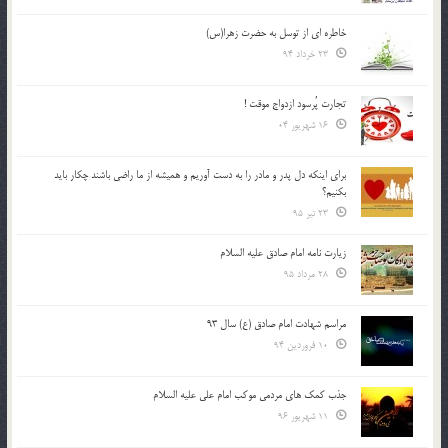
خاطره ای از توسل به حضرت زهرا(س)
23 خرداد 94
تجارت پُرسود ازدواج موقت !
16 شهریور 04
براي اينكه دل پدر و مادر را به دست آوريم و هميشه از ما راضي باشند چكار بايد
بكنيم؟
23 تیر 95
زیارت نامه امام صادق علیه السلام
28 مرداد 95
مراسم شهادت امام صادق (ع) سال 93
10 فروردین 94
جذب کمک های مردمی موکب امام علی علیه السلام
11 شهریور 96