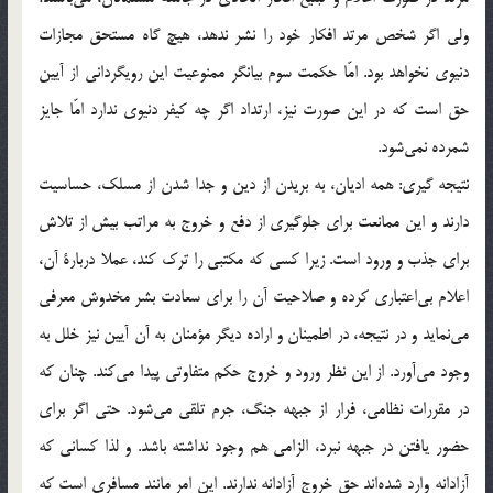
ولي اگر شخص مرتد افكار خود را نشر ندهد، هيچ گاه مستحق مجازات
دنيوي نخواهد بود. امّا حكمت سوم بيانگر ممنوعيت اين رويگرداني از آيين
حق است كه در اين صورت نيز، ارتداد اگر چه كيفر دنيوي ندارد امّا جايز
شمرده نمي‌شود.
نتيجه گيري: همه اديان، به بريدن از دين و جدا شدن از مسلك، حساسيت
دارند و اين ممانعت براي جلوگيري از دفع و خروج به مراتب بيش از تلاش
براي جذب و ورود است. زيرا كسي كه مكتبي را ترك كند، عملا دربارة آن،
اعلام بي‌اعتباري كرده و صلاحيت آن را براي سعادت بشر مخدوش معرفي
مي‌نمايد و در نتيجه، در اطمينان و اراده ديگر مؤمنان به آن آيين نيز خلل به
وجود مي‌آورد. از اين نظر ورود و خروج حكم متفاوتي پيدا مي‌كند. چنان كه
در مقررات نظامي، فرار از جبهه جنگ، جرم تلقي مي‌شود. حتي اگر براي
حضور يافتن در جبهه نبرد، الزامي هم وجود نداشته باشد. و لذا كساني كه
آزادانه وارد شده‌اند حق خروج آزادانه ندارند. اين امر مانند مسافري است كه