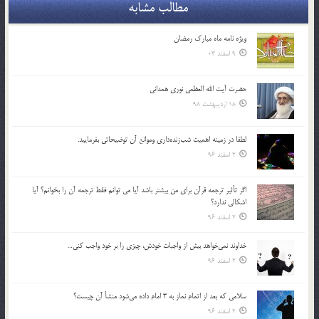
مطالب مشابه
ویژه نامه ماه مبارک رمضان
9 اسفند 03
حضرت آیت الله العظمی نوری همدانی
18 اردیبهشت 98
لطفا در زمينه اهميت شب‌زنده‌داري وموانع آن توضيحاتي بفرماييد.
2 اسفند 96
اگر تأثير ترجمه قرآن براي من بيشتر باشد آيا مي توانم فقط ترجمه آن را بخوانم؟ آيا
اشكالي ندارد؟
2 اسفند 96
خداوند نمي‌خواهد بيش از واجبات خودش، چيزي را بر خود واجب كني…
2 اسفند 96
سلامي كه بعد از اتمام نماز به 3 امام داده مي‌شود منشأ آن چيست؟
2 اسفند 96