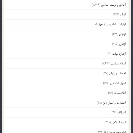
اخلاق و تربیت اسلامی
(2,836)
ادیان
(474)
ارتباط با امام زمان (عج)
(14)
ازدواج
(371)
ازدواج
(117)
ازدواج موقت
(32)
اسلام شناسی
(2,661)
اصحاب و یاران
(37)
اصول اعتقادی
(777)
اطلاعیه ها
(26)
اعتقادات و اصول دین
(28)
اعتکاف
(43)
اعیاد اسلامی
(211)
امام جعفر صادق (ع)
(372)