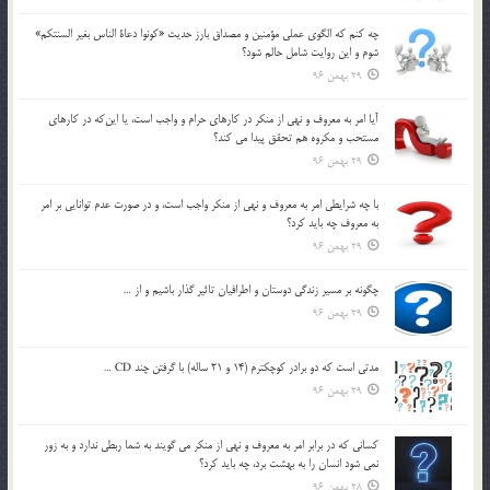
چه كنم كه الگوي عملي مؤمنين و مصداق بارز حديث «كونوا دعاة الناس بغير السنتكم»
شوم و اين روايت شامل حالم شود؟
29 بهمن 96
آيا امر به معروف و نهي از منكر در كارهاي حرام و واجب است، يا اين‌كه در كارهاي
مستحب و مكروه هم تحقق پيدا مي كند؟
29 بهمن 96
با چه شرايطي امر به معروف و نهي از منکر واجب است، و در صورت عدم توانايي بر امر
به معروف چه بايد کرد؟
29 بهمن 96
چگونه بر مسير زندگي دوستان و اطرافيان تاثير گذار باشيم و از …
29 بهمن 96
مدتي است كه دو برادر كوچكترم (14 و 21 ساله) با گرفتن چند CD …
29 بهمن 96
كساني كه در برابر امر به معروف و نهي از منكر مي گويند به شما ربطي ندارد و به زور
نمي شود انسان را به بهشت برد، چه بايد كرد؟
28 بهمن 96