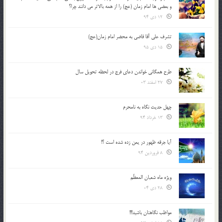
و بعضي ها امام زمان (عج) را از همه بالاتر مي دانند چرا؟
12 دی 94
تشرف علي آقا قاضي به محضر امام زمان(عج)
15 دی 95
طرح همگانی خواندن دعای فرج در لحظه تحویل سال
27 اسفند 03
چهل حدیث نگاه به نامحرم
13 خرداد 94
آیا جرقه ظهور در یمن زده شده است ؟!
8 فروردین 94
ویژه ماه شعبان المعظّم
28 دی 04
مواظب نگاهتان باشید!!!