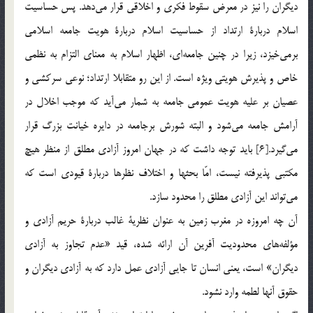
ديگران را نيز در معرض سقوط فكري و اخلاقي قرار مي‌دهد. پس حساسيت
اسلام دربارة ارتداد از حساسيت اسلام دربارة هويت جامعه اسلامي
برمي‌خيزد، زيرا در چنين جامعه‌اي، اظهار اسلام به معناي التزام به نظمي
خاص و پذيرش هويتي ويژه است. از اين رو متقابلا ارتداد؛ نوعي سركشي و
عصيان بر عليه هويت عمومي جامعه به شمار مي‌آيد كه موجب اخلال در
آرامش جامعه مي‌شود و البته شورش برجامعه در دايره خيانت بزرگ قرار
مي‌گيرد.[6] بايد توجه داشت كه در جهان امروز آزادي مطلق از منظر هيچ
مكتبي پذيرفته نيست، امّا بحثها و اختلاف نظرها دربارة قيودي است كه
مي‌تواند اين آزادي مطلق را محدود سازد.
آن چه امروزه در مغرب زمين به عنوان نظرية غالب دربارة حريم آزادي و
مؤلفه‌هاي محدوديت آفرين آن ارائه شده، قيد «عدم تجاوز به آزادي
ديگران» است، يعني انسان تا جايي آزادي عمل دارد كه به آزادي ديگران و
حقوق آنها لطمه وارد نشود.