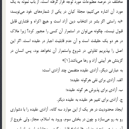
مختلف در عرصه مطبوعات مورد توجه قرار گرفته است، از باب نمونه به يك
مورد آن اشاره مي‌كنيم: مجلة كيان در يكي از شماره‌هاي خود مي‌نويسد:
«به راستي اگر بشر در انتخاب دين آزاد است و هيچ اكراه و فشاري قابل
قبول نيست، چگونه مي‌توان در استمرار آن كسي را مجبور كرد؟ زيرا ملاك
در هر دو يك حقيقت است و آن عدم قابليت اجبار در عقيده است. اگر اين
اصل را بپذيريم تفاوتي در شروع واستمرار آن نخواهد بود، پس انسان در
گزينش هر آييني آزاد و رها مي‌باشد.[1]»
به عبارتي ديگر، آزادي عقيده متضمن چند آزادي است:
الف. آزادي براي نفي هرگونه عقيده؛
ب. آزادي براي پذيرش هر گونه عقيده؛
ج. آزادي براي تغيير هر عقيده به عقيده ديگر.
ايجاد محدوديت در هر يك از اين موارد سه گانه، آزادي عقيده را با دشواري
رو به رو مي‌سازد و چون در بخش سوم، ورود به اسلام، مجاز، ولي خروج از
آن ممنوع و تحت عنوان «ارتداد» قابل پيگرد و مجازات است، از اين رو،