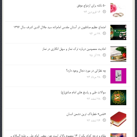
50 نکته برای ازدواج موفق
16 فروردین 94
اجتماع عظیم صادقیون در آستان مقدس امامزاده سید جلال الدین اشرف سال 1396
29 تیر 96
احادیث معصومین درباره ترک نماز و سهل انگاری در نماز
29 آذر 95
چه نظراتی در مورد دجال وجود دارد؟
28 مرداد 94
سوالات طبی و پاسخ های امام صادق(ع)
28 اسفند 93
«نفس» خطرناک ترین دشمن انسان
26 اسفند 93
مقام و درجه كدام يك از 14 معصوم بالاتر است چون بعضي امام علي ـ عليه السلام ـ