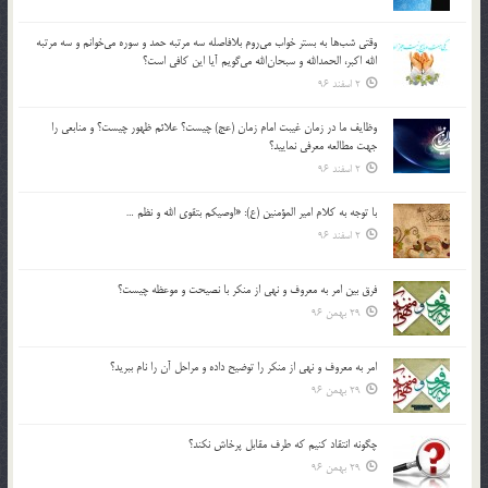
وقتي شب‌ها به بستر خواب مي‌روم بلافاصله سه مرتبه حمد و سوره مي‌خوانم و سه مرتبه
الله اكبر، الحمدالله و سبحان‌الله مي‌گويم آيا اين كافي است؟
2 اسفند 96
وظايف ما در زمان غيبت امام زمان (عج) چيست؟ علائم ظهور چيست؟ و منابعي را
جهت مطالعه معرفي نماييد؟
2 اسفند 96
با توجه به كلام امير المؤمنين (ع): «اوصيكم بتقوي الله و نظم …
2 اسفند 96
فرق بين امر به معروف و نهي از منكر با نصيحت و موعظه چيست؟
29 بهمن 96
امر به معروف و نهي از منكر را توضيح داده و مراحل آن را نام ببريد؟
29 بهمن 96
چگونه انتقاد كنيم كه طرف مقابل پرخاش نكند؟
29 بهمن 96