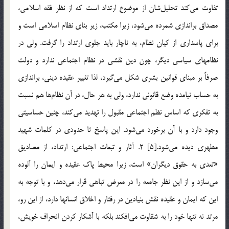
تفاوت مي‌كند تحليل‌شان از موضوع ارتداد است كه از نظر فقه اسلامي،
مصداق براندازي شمرده مي‌شود، زيرا مكتب، زير بناي نظام اسلامي است و
براي پاسداري از كيان نظام، به ناچار بايد جلوي ارتداد را گرفت. ولي در
نظامهاي سياسي ديگر، چون دين نقشي در نظام اجتماعي ندارد و دولت
صرفاً بر مبناي قوانين بشري شكل مي‌گيرد، لذا تغيير عقيده ديني، ‌براندازي
به حساب نيامده وضع قانوني ندارد، ولي به هر حال، در آن نظام‌ها هم نسبت
به تفكري كه اساس نظم اجتماعي مقبول را تهديد مي‌كند، چنين حساسيتي
وجود دارد و با آن برخورد مي‌شود. اين پاسخ تا حدودي در كلمات شهيد
مطهري ديده مي‌شود.[5] 2. آثار و تبعات اجتماعي: ارتداد، از مصاديق
«تعدي به حقوق ديگران» است، زيرا محيط پاك عقيده و ايمان را آلوده
مي‌سازد و از اين نظر جامعه را در معرض تباهي قرار مي‌دهد، و با توجه به
اين كه ايمان و عقيده نقش بنيادين در رفتار و اخلاق انسانها دارد، از اين رو،
مرتد نه تنها خود را به شقاوت مي‌افكند بلكه با آشكار كردن انحراف خويش،