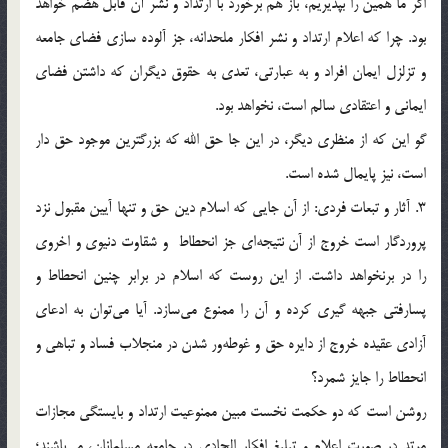
اگر ما همين را بپذيريم، باز هم برخورد با ارتداد و نشر آن قابل هضم خواهد
بود. چرا كه اعلام ارتداد و نشر افكار ملحدانه، جز آلوده سازي فضاي جامعه
و تزلزل ايمان افراد و به عبارتي، تعدي به حقوق ديگران كه داشتن فضاي
ايماني و اعتقادي سالم است، نخواهد بود.
گو اين كه از منظري ديگر، در اين جا حق الله كه بزرگترين موجود حق دار
است، نيز پايمال شده است.
3. آثار و تبعات فردي: از آن جايي كه اسلام دين حق و تنها آيين مقبول نزد
پروردگار است خروج از آن نتيجه‌اي جز انحطاط و شقاوت دنيوي و اخروي
را در برنخواهد داشت. از اين روست كه اسلام در برابر چنين انحطاط و
پسارفتي جبهه گيري كرده و آن را ممنوع مي‌سازد. آيا مي‌توان به ادعاي
آزادي عقيده خروج از دايره حق و غوطه‌ور شدن در منجلاب فساد و تباهي و
انحطاط را جايز شمرد؟
روشن است كه دو حكمت نخست مبين ممنوعيت ارتداد و بايستگي مجازات
مرتد در صورت اعلام و تبليغ افكار الحادي در جامعه مسلمانان، مي‌باشند؛