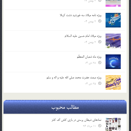
3 بهمن 04
ویژه نامه میلاد سه خورشید دشت کربلا
2 بهمن 04
ویژه میلاد امام حسین علیه السلام
2 بهمن 04
ویژه ماه شعبان المعظّم
28 دی 04
ویژه مبعث حضرت محمد صلی الله علیه و اله و سلم
25 دی 04
مطالب محبوب
نمادهای شیطان پرستی در بازی کلش آف کلنز
11 مرداد 94