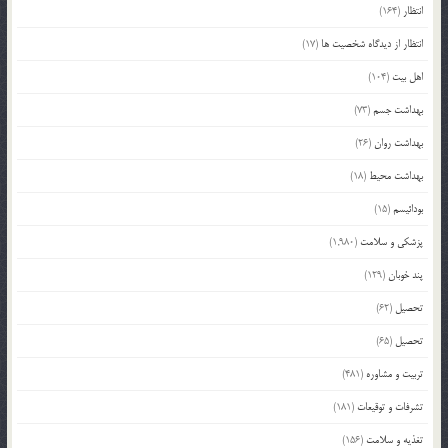
انتظار
(164)
انتظار از دیدگاه شخصیت ها
(17)
اهل بیت
(104)
بهداشت جسم
(73)
بهداشت روان
(26)
بهداشت محیط
(18)
بودائیسم
(15)
پزشکی و سلامت
(1,980)
پند خوبان
(129)
تحصیل
(62)
تحصیل
(65)
تربیت و مشاوره
(481)
تشرفات و توقیعات
(181)
تغذیه و سلامت
(156)