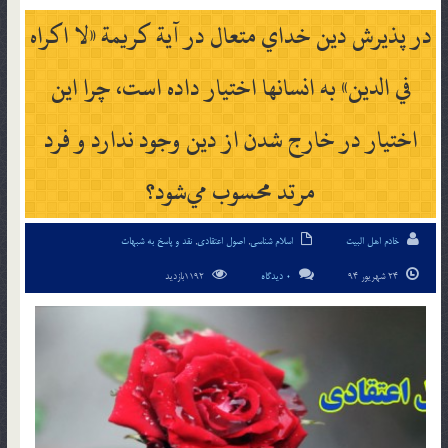
در پذيرش دين خداي متعال در آية كريمة «لا اكراه
في الدين» به انسانها اختيار داده است، چرا اين
اختيار در خارج شدن از دين وجود ندارد و فرد
مرتد محسوب مي‌شود؟
خادم اهل البیت
اسلام شناسی
,
اصول اعتقادی
,
نقد و پاسخ به شبهات
24 شهریور 94
0 دیدگاه
1192بازدید