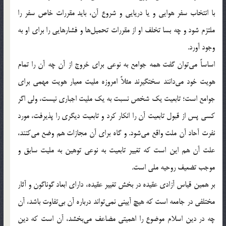
با انتخاب سفر هوايي و يا دريايي و شروع آن، بايد مقررات خاص سفر را
ملتزم شود و چه بسا تخلف او از مقررات تحميل‌ها و فشارهايي را براي او به
وجود آورد.
اساساً مي‌توان گفت همه جوامع به نوعي براي خروج از آن چه آن را تمام
هويت خود مي‌دانند سختگيرند مثلاً امروزه مليت معيار هويت مهمي براي
جوامع است؛ تابعيت يك شخص نسبت به يك مليت اجباري نيست، ولي اگر
كسي پس از قبول تابعيت آن را انكار كرد و تابعيت ديگري را پذيرفت، مورد
نفرت آحاد آن ملت واقع مي‌شود. و گاه براي آن مجازات هم وضع مي‌كنند،
علت آن هم اين است كه تغيير تابعيت به نوعي توهين به مليت سابق و
موجب تضعيف روحيه ملي است.
بر همين قياس آزادي عقيده در بخش تغيير عقيده، داراي ابعاد گوناگون و آثار
مختلفي در جامعه است كه هيچ آييني نمي‌تواند درباره آن بي‌تفاوت باشد،‌ آن
چه در دين اسلام موضوع را اهميتي مضاعف مي‌بخشد، آن است كه دين