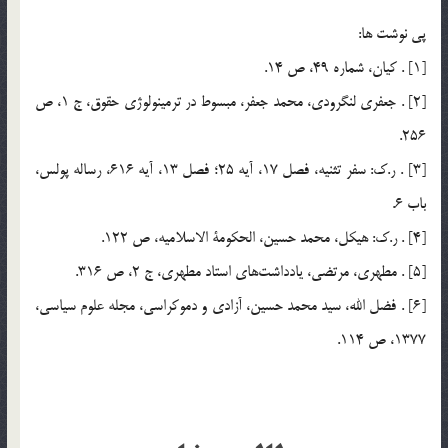
پي نوشت ها:
[1] . كيان، شماره 49، ص 14.
[2] . جعفري لنگرودي، محمد جعفر، مبسوط در ترمينولوژي حقوق، ج 1، ص
256.
[3] . ر.ك: سفر تثنيه، فصل 17، آيه 25؛ فصل 13، آيه 616، رساله پولس،
باب 6.
[4] . ر.ك: هيكل، محمد حسين، الحكومة الاسلاميه، ص 122.
[5] . مطهري، مرتضي، يادداشت‌هاي استاد مطهري، ج 2، ص 316.
[6] . فضل الله، سيد محمد حسين، آزادي و دموكراسي، مجله علوم سياسي،
1377، ص 114.