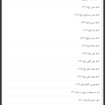
امام حسن (ع)
(233)
امام حسن عسکری (ع)
(172)
امام حسین (ع)
(847)
امام رضا (ع)
(182)
امام زمان (عج)
(583)
امام سجاد (ع)
(227)
امام علی (ع)
(894)
امام علی النقی (ع)
(165)
امام محمد باقر (ع)
(165)
امام محمد تقی (ع)
(146)
امام موسی کاظم (ع)
(152)
امر به معروف و نهی از منکر
(63)
امور تربیتی فرزندان
(51)