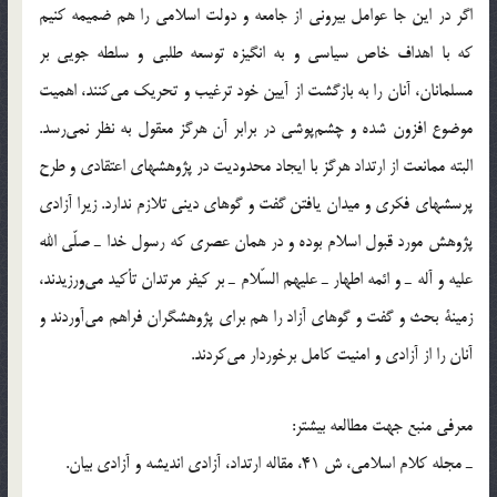
اگر در اين جا عوامل بيروني از جامعه و دولت اسلامي را هم ضميمه كنيم
كه با اهداف خاص سياسي و به انگيزه توسعه طلبي و سلطه جويي بر
مسلمانان، آنان را به بازگشت از آيين خود ترغيب و تحريك مي‌كنند، اهميت
موضوع افزون شده و چشم‌پوشي در برابر آن هرگز معقول به نظر نمي‌رسد.
البته ممانعت از ارتداد هرگز با ايجاد محدوديت در پژوهشهاي اعتقادي و طرح
پرسشهاي فكري و ميدان يافتن گفت و گوهاي ديني تلازم ندارد. زيرا آزادي
پژوهش مورد قبول اسلام بوده و در همان عصري كه رسول خدا ـ صلّي الله
عليه و آله ـ و ائمه اطهار ـ عليهم السّلام ـ بر كيفر مرتدان تأكيد مي‌ورزيدند،
زمينة بحث و گفت و گوهاي آزاد را هم براي پژوهشگران فراهم مي‌آوردند و
آنان را از آزادي و امنيت كامل برخوردار مي‌كردند.
معرفي منبع جهت مطالعه بيشتر:
ـ مجله كلام اسلامي، ش 41، مقاله ارتداد، آزادي انديشه و آزادي بيان.