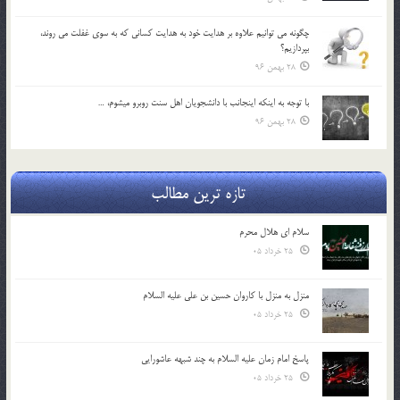
چگونه مي توانيم علاوه بر هدايت خود به هدايت كساني كه به سوي غفلت مي روند،
بپردازيم؟
28 بهمن 96
با توجه به اينكه اينجانب با دانشجويان اهل سنت روبرو مي‎شوم، …
28 بهمن 96
تازه ترین مطالب
سلام ای هلال محرم
25 خرداد 05
منزل به منزل با کاروان حسین بن علی علیه السلام
25 خرداد 05
پاسخ امام زمان علیه السلام به چند شبهه عاشورایی
25 خرداد 05