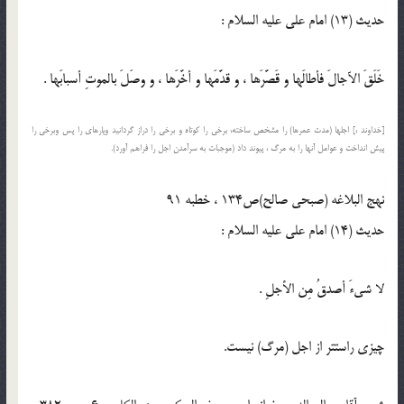
حدیث (13) امام على عليه السلام :
خَلَقَ الآجالَ فأطالَها و قَصَّرَها ، و قدَّمَها و أخَّرَها ، و وصَلَ بالموتِ أسبابَها .
[خداوند ،] اجلها (مدت عمرها) را مشخص ساخته، برخى را كوتاه و برخى را دراز گردانيد وپاره‏اى را پس وبرخى را
پيش انداخت و عوامل آنها را به مرگ ، پيوند داد (موجبات به سرآمدن اجل را فراهم آورد).
نهج البلاغه (صبحی صالح)ص134 ، خطبه 91
حدیث (14) امام على عليه السلام :
لا شيءَ أصدقُ مِن الأجلِ .
چيزى راست‏تر از اجل (مرگ) نيست.