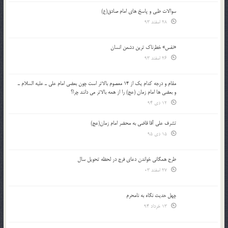
سوالات طبی و پاسخ های امام صادق(ع)
28 اسفند 93
«نفس» خطرناک ترین دشمن انسان
26 اسفند 93
مقام و درجه كدام يك از 14 معصوم بالاتر است چون بعضي امام علي ـ عليه السلام ـ
و بعضي ها امام زمان (عج) را از همه بالاتر مي دانند چرا؟
12 دی 94
تشرف علي آقا قاضي به محضر امام زمان(عج)
15 دی 95
طرح همگانی خواندن دعای فرج در لحظه تحویل سال
27 اسفند 03
چهل حدیث نگاه به نامحرم
13 خرداد 94