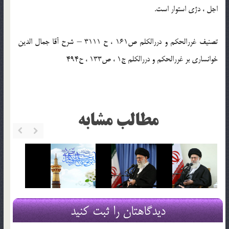
اجل ، دژى استوار است.
تصنیف غررالحکم و دررالکلم ص161 ، ح 3111 – شرح آقا جمال الدین
خوانساری بر غررالحکم و دررالکلم ج1 ، ص133 ، ح494
مطالب مشابه
دیدگاهتان را ثبت کنید