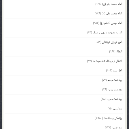
امام محمد باقر (ع)
(165)
امام محمد تقی (ع)
(146)
امام موسی کاظم (ع)
(152)
امر به معروف و نهی از منکر
(63)
امور تربیتی فرزندان
(51)
انتظار
(164)
انتظار از دیدگاه شخصیت ها
(17)
اهل بیت
(104)
بهداشت جسم
(73)
بهداشت روان
(26)
بهداشت محیط
(18)
بودائیسم
(15)
پزشکی و سلامت
(1,980)
پند خوبان
(129)