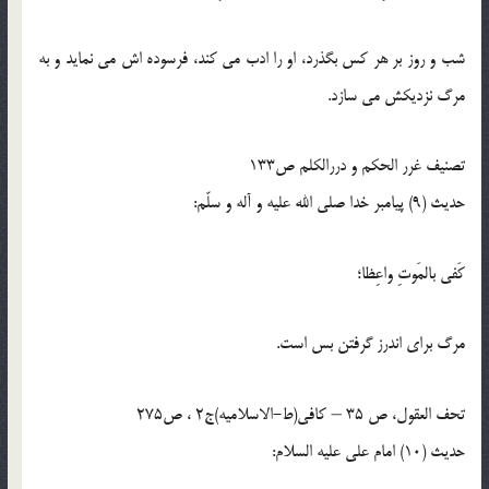
شب و روز بر هر كس بگذرد، او را ادب مى‏ كند، فرسوده ‏اش مى ‏نمايد و به
مرگ نزديكش مى ‏سازد.
تصنیف غرر الحکم و دررالکلم ص133
حدیث (9) پيامبر خدا صلى الله عليه و آله و سلّم:
كَفى بالمَوتِ واعِظا؛
مرگ براى اندرز گرفتن بس است.
تحف العقول، ص 35 – کافی(ط-الاسلامیه)ج2 ، ص275
حدیث (10) امام على عليه السلام: