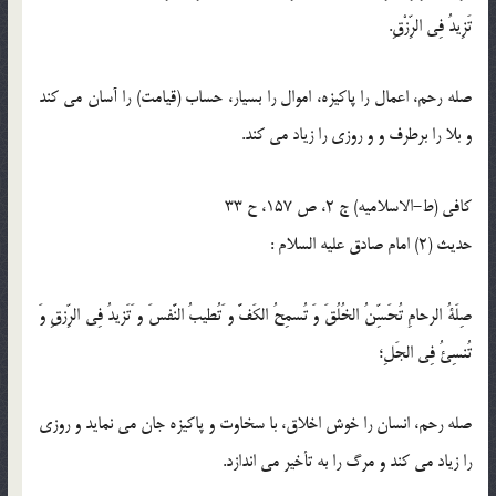
تَزِيدُ فِي الرِّزْقِ.
صله رحم، اعمال را پاكيزه، اموال را بسيار، حساب (قيامت) را آسان مى‏ كند
و بلا را برطرف و و روزی را زیاد می کند.
كافى (ط-الاسلامیه) ج 2، ص 157، ح 33
حدیث (2) امام صادق عليه السلام :
صِلَةُ الرحامِ تُحَسِّنُ الخُلُقَ وَ تُسمِحُ الكَفَّ و َتُطيبُ النَّفسَ و َتَزيدُ فِى الرِّزقِ وَ
تُنسِئُ فِى الجَلِ؛
صله رحم، انسان را خوش اخلاق، با سخاوت و پاكيزه جان مى‏ نمايد و روزى
را زياد مى‏ كند و مرگ را به تأخير مى‏ اندازد.