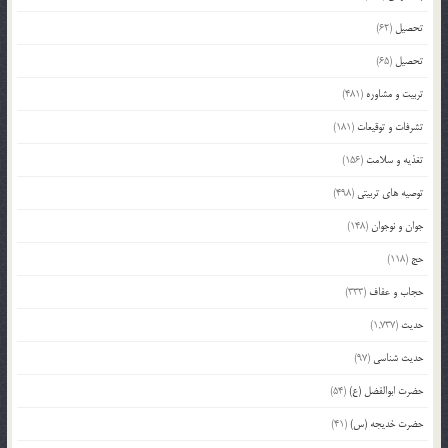
تحصیل
(62)
تحصیل
(65)
تربیت و مشاوره
(481)
تشرفات و توقیعات
(181)
تغذیه و سلامت
(156)
توصیه های تربیتی
(498)
جوان و نوجوان
(148)
حج
(118)
حجاب و عفاف
(333)
حدیث
(1,737)
حدیث شناسی
(97)
حضرت ابوالفضل (ع)
(54)
حضرت خدیجه (س)
(41)