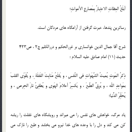
أبلَغُ العِظاتِ الاعتِبارُ بِمَصارِعِ الأمواتِ؛
رساترين پندها، عبرت گرفتن از آرامگاه هاى مردگان است.
شرح آقا جمال الدین خوانساری بر غررالحکم و دررالکلم ج2 ، ص423
حدیث (11) امام صادق عليه السلام :
ذِكرُ المَوتِ يُميتُ الشَّهَواتِ في النَّفسِ ، و يَقلَعُ مَنابِتَ الغَفلَة ِ، و يُقَوّي القلبَ
بمَواعِدِ اللّه ، و يُرِقُّ الطَّبعَ ، و يَكسِرُ أعلامَ الهَوى و يُطفِئُ نارَ الحِرصِ ، و
يُحَقِّرُ الدُّنيا؛
ياد مرگ، خواهش هاى نفس را مى ميراند و رويشگاه هاى غفلت را ريشه
كن مى كند و دل را با وعده هاى خدا نيرو مى بخشد و طبع را نازك مى