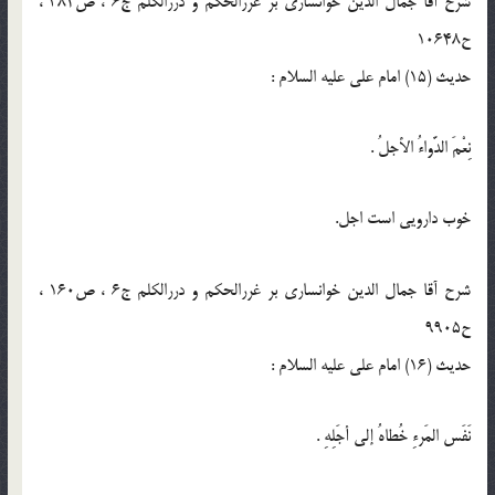
شرح آقا جمال الدین خوانساری بر غررالحکم و دررالکلم ج6 ، ص382 ،
ح10648
حدیث (15) امام على عليه السلام :
نِعْمَ الدَّواءُ الأجلُ .
خوب دارويى است اجل.
شرح آقا جمال الدین خوانساری بر غررالحکم و دررالکلم ج6 ، ص160 ،
ح9905
حدیث (16) امام على عليه السلام :
نَفَس المَرءِ خُطاهُ إلى أجَلِهِ .