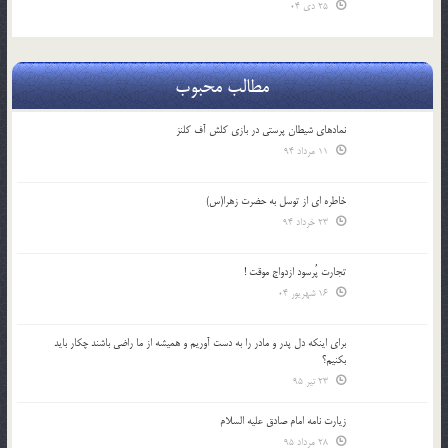
25 دی 04
مطالب محبوب
نمادهای شیطان پرستی در بازی کلش آف کلنز
11 مرداد 94
خاطره ای از توسل به حضرت زهرا(س)
23 خرداد 94
تجارت پُرسود ازدواج موقت !
16 شهریور 04
براي اينكه دل پدر و مادر را به دست آوريم و هميشه از ما راضي باشند چكار بايد
بكنيم؟
23 تیر 95
زیارت نامه امام صادق علیه السلام
28 مرداد 95