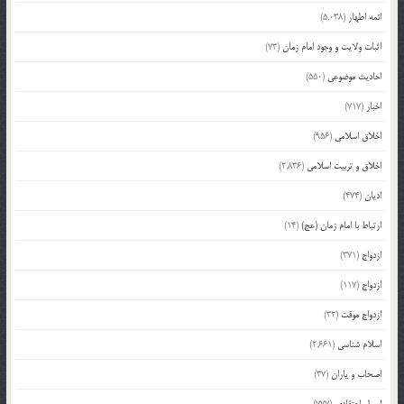
ائمه اطهار
(5,038)
اثبات ولایت و وجود امام زمان
(73)
احادیث موضوعی
(550)
اخبار
(717)
اخلاق اسلامی
(956)
اخلاق و تربیت اسلامی
(2,836)
ادیان
(474)
ارتباط با امام زمان (عج)
(14)
ازدواج
(371)
ازدواج
(117)
ازدواج موقت
(32)
اسلام شناسی
(2,661)
اصحاب و یاران
(37)
اصول اعتقادی
(777)