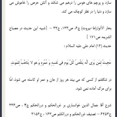
سازد و پرچم هاى هوس را درهم مى شكند و آتش حرص را خاموش مى
سازد و دنيا را در نظر كوچك مى كند.
بحار الأنوار(ط-بیروت) ج6، ص133، ح32 – {شبیه این حدیث در مصباح
الشریعه ص171 }
حدیث (12) امام على عليه السلام :
عَجِبتُ لِمَن یَری أنَّه یَنقُصُ کُلَّ یَوم فی نَفسِهِ وَ عُمُرِهِ وَ هو لا یَتاهَّبُ لِلمَوتِ.
در شگفتم از کسی که می بیند هر روز از جان و عمر او کاسته می شوذ، امّا
برای مرگ آماده نمی شود.
شرح آقا جمال الدین خوانساری بر غررالحکم و دررالحکم ج4 ، ص336
ح6253 – تصنیف غررالحکم و دررالکلم ص163 ، ح3156