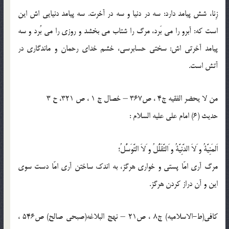
زِنا، شش پيامد دارد: سه در دنيا و سه در آخرت. سه پيامد دنيايى ‏اش اين
است كه: آبرو را مى ‏بَرد، مرگ را شتاب مى‏ بخشد و روزى را مى ‏بُرد و سه
پيامد آخرتى‏ اش: سختى حسابرسى، خشم خداى رحمان و ماندگارى در
آتش است.
من لا یحضر الفقیه ج4 ، ص367 – خصال ج 1 ، ص 321، ح 3
حدیث (6) امام على عليه السلام :
اَلمَنِيَّةُ و َلاَ الدَّنِيَّةُ و َالتَّقَلُّلُ و َلاَ التَّوَسُّلُ؛
مرگ آرى امّا پستى و خوارى هرگز، به اندك ساختن آرى امّا دست سوى
اين و آن دراز كردن هرگز.
کافی(ط-الاسلامیه) ج8 ، ص21 – نهج البلاغه(صبحی صالح) ص546 ،