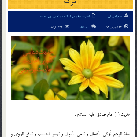
مرگ
خادم اهل البیت
احادیث موضوعی
,
اعتقادات و اصول دین
,
حدیث
24 شهریور 94
0 دیدگاه
1934بازدید
حدیث (1) امام صادق عليه السلام :
صِلَةَ الرَّحِمِ تُزَكِّي الْأَعْمَالَ وَ تُنْمِي الْأَمْوَالَ وَ تُيَسِّرُ الْحِسَابَ وَ تَدْفَعُ الْبَلْوَى وَ