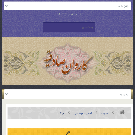
شنبه , 17 مرداد 1405
حدیث
احادیث موضوعی
مرگ