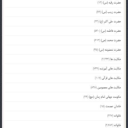
حضرت رقیه (س)
(13)
حضرت زینب (س)
(66)
حضرت علی اکبر (ع)
(23)
حضرت فاطمه (س)
(530)
حضرت محمد (ص)
(613)
حضرت معصومه (س)
(45)
حکایت ها
(2,244)
حکایت های آموزنده
(749)
حکایت های قرآنی
(107)
حکایت های معصومین
(838)
حکومت جهانی امام زمان (عج)
(24)
خاندان عصمت
(15)
خانواده
(227)
خانواده
(2,682)