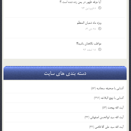
آیا جرقه ظهور در یمن زده شده است ؟!
8 فروردین 94
ویژه ماه شعبان المعظّم
28 دی 04
مواظب نگاهتان باشید!!!
18 اسفند 93
دسته بندی های سایت
آشنایی با صحیفه سجادیه
(56)
آشنایی با نهج البلاغه
(392)
آیت الله بهجت
(54)
آیت الله سید ابوالحسن اصفهانی
(43)
آیت الله سید علی آقا قاضی
(42)