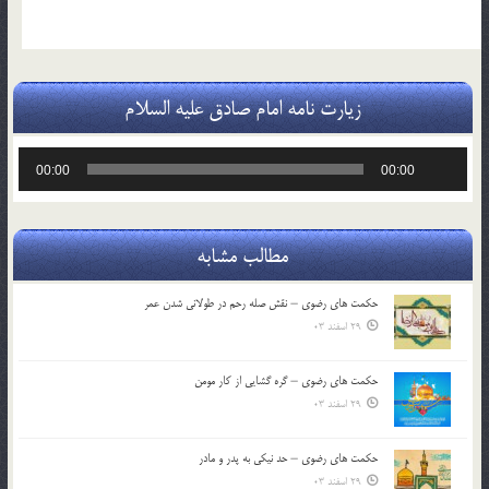
زیارت نامه امام صادق علیه السلام
پخش‌کننده
00:00
00:00
صوت
مطالب مشابه
حکمت های رضوی – نقش صله رحم در طولانی شدن عمر
29 اسفند 03
حکمت های رضوی – گره گشایی از کار مومن
29 اسفند 03
حکمت های رضوی – حد نیکی به پدر و مادر
29 اسفند 03