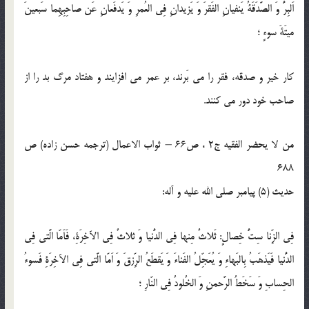
اَلبِرُّ وَ الصَّدَقَةُ يَنفيانِ الفَقرَ وَ يَزيدانِ فِى العُمرِ وَ يَدفَعانِ عَن صاحِبِهِما سَبعينَ
ميتَةَ سوءٍ ؛
كار خير و صدقه، فقر را مى ‏بَرند، بر عمر مى ‏افزايند و هفتاد مرگ بد را از
صاحب خود دور مى ‏كنند.
من لا یحضر الفقیه ج2 ، ص66 – ثواب الاعمال (ترجمه حسن زاده) ص
688
حدیث (5) پيامبر صلى ‏الله‏ عليه ‏و ‏آله:
فِى الزِّنا سِتُّ خِصالٍ: ثَلاثٌ مِنها فِى الدُّنيا وَ ثلاثٌ فِى الآخِرَةِ، فَاَمّا الَّتى فِى
الدُّنيا فَيَذهَبُ بِالبَهاءِ وَ يُعَجِّلُ الفَناءَ وَ يَقطَعُ الرِّزقَ وَ اَمّا الَّتى فِى الآخِرَةِ فَسوءُ
الحِسابِ وَ سَخَطُ الرَّحمنِ وَ الخُلودُ فِى النّارِ ؛