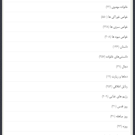
خانواده مهدوی
(22)
خواص خوراکی ها
(550)
خواص سبزی ها
(228)
خواص میوه ها
(308)
داستان
(146)
دانستنی‌های خانواده
(357)
دجال
(29)
دعاها و زیارت
(19)
رذایل اخلاقی
(252)
رژیم های غذایی
(209)
روز قدس
(31)
روز مباهله
(41)
روزه
(93)