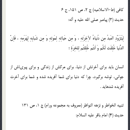
كافى (ط-الاسلامیه) ج 2، ص 151، ح 6
حدیث (3) پيامبر صلى ‏الله ‏عليه‏ و ‏آله:
لِيَتَزَوَّدِ العَبدُ مِن دُنياهُ لآِخِرَتِهِ ، وَ مِن حَياتِهِ لِمَوتِهِ وَ مِن شَبابِهِ لِهَرَمِهِ ، فَاِنَّ
الدُّنيا خُلِقَت لَكُم وَ اَنتُم خُلِقتُم لِلخِرَةِ ؛
انسان بايد براى آخرتش از دنيا، براى مرگش از زندگى و براى پيرى‏اش از
جوانى، توشه برگيرد، چرا كه دنيا براى شما آفريده شده و شما براى آخرت
آفريده شده‏ايد .
تنبيه الخواطر و نزهه النواظر (معروف به مجموعه ورام) ج 1، ص 131
حدیث (4) امام باقر علیه السلام: