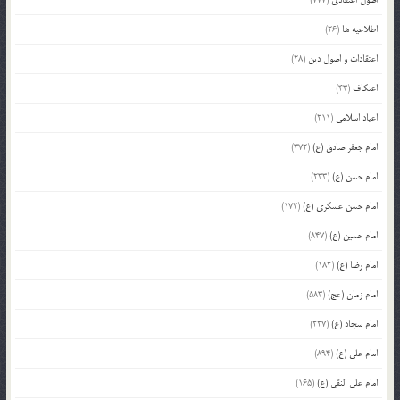
اطلاعیه ها
(26)
اعتقادات و اصول دین
(28)
اعتکاف
(43)
اعیاد اسلامی
(211)
امام جعفر صادق (ع)
(372)
امام حسن (ع)
(233)
امام حسن عسکری (ع)
(172)
امام حسین (ع)
(847)
امام رضا (ع)
(182)
امام زمان (عج)
(583)
امام سجاد (ع)
(227)
امام علی (ع)
(894)
امام علی النقی (ع)
(165)