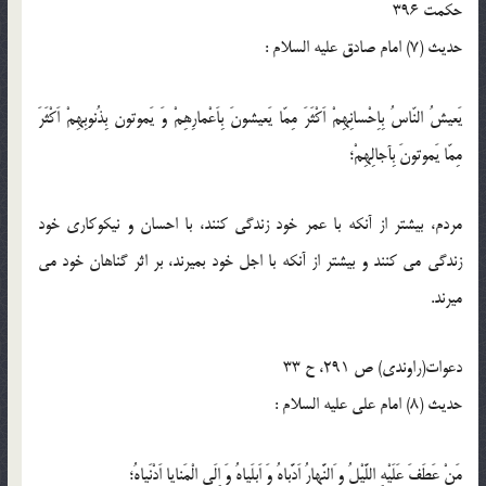
حكمت 396
حدیث (7) امام صادق عليه السلام :
يَعيشُ النّاسُ بِاِحْسانِهِمْ اَكْثَرَ مِمّا يَعيشونَ بِاَعْمارِهِمْ وَ يَموتون بِذُنوبِهِمْ اَكْثَرَ
مِمّا يَموتونَ بِآجالِهِمْ؛
مردم، بيشتر از آن‏كه با عمر خود زندگى كنند، با احسان و نيكوكارى خود
زندگى مى ‏كنند و بيشتر از آن‏كه با اجل خود بميرند، بر اثر گناهان خود مى
‏ميرند.
دعوات(راوندى) ص 291، ح 33
حدیث (8) امام على عليه ‏السلام :
مَنْ عَطَفَ عَلَيْهِ اللَّيْلُ و َالنَّهارُ اَدَّباهُ وَ اَبلَياهُ وَ اِلَى الْمَنايا اَدْنَياهُ؛