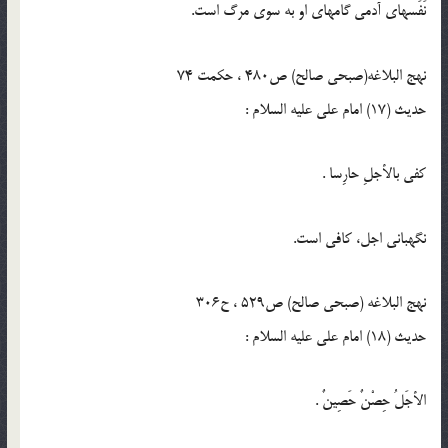
نَفَسهاى آدمى گامهاى او به سوى مرگ است.
نهج البلاغه(صبحی صالح) ص480 ، حکمت 74
حدیث (17) امام على عليه السلام :
كفى بالأجلِ حارِسا .
نگهبانى اجل، كافى است.
نهج البلاغه (صبحی صالح) ص529 ، ح306
حدیث (18) امام على عليه السلام :
الأجَلُ حِصْنٌ حَصِينٌ .