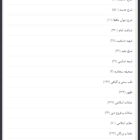
شرح حدیث
(550)
شرح دیوان حافظ
(11)
شناخت امام
(440)
شهید دستغیب
(38)
شیخ مفید
(42)
شیعه شناسی
(69)
صحیفه سجادیه
(4)
طب سنتی و گیاهی
(147)
ظهور
(334)
عبادات اسلامی
(627)
عبادات و فروع دین
(34)
عقاید اسلامی
(70)
علما و بزرگان
(224)