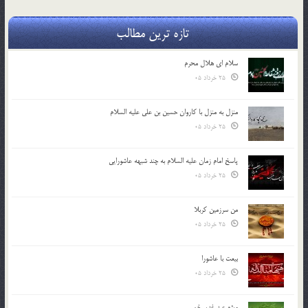
تازه ترین مطالب
سلام ای هلال محرم
25 خرداد 05
منزل به منزل با کاروان حسین بن علی علیه السلام
25 خرداد 05
پاسخ امام زمان علیه السلام به چند شبهه عاشورایی
25 خرداد 05
من سرزمین کربلا
25 خرداد 05
بیعت با عاشورا
25 خرداد 05
ویژه عید غدیر خم