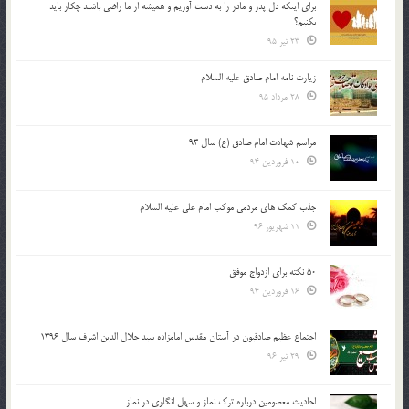
براي اينكه دل پدر و مادر را به دست آوريم و هميشه از ما راضي باشند چكار بايد
بكنيم؟
23 تیر 95
زیارت نامه امام صادق علیه السلام
28 مرداد 95
مراسم شهادت امام صادق (ع) سال 93
10 فروردین 94
جذب کمک های مردمی موکب امام علی علیه السلام
11 شهریور 96
50 نکته برای ازدواج موفق
16 فروردین 94
اجتماع عظیم صادقیون در آستان مقدس امامزاده سید جلال الدین اشرف سال 1396
29 تیر 96
احادیث معصومین درباره ترک نماز و سهل انگاری در نماز