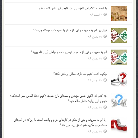
با توجه به كلام امير المؤمنين (ع): «اوصيكم بتقوي الله و نظم …
2 اسفند 96
فرق بين امر به معروف و نهي از منكر با نصيحت و موعظه چيست؟
29 بهمن 96
امر به معروف و نهي از منكر را توضيح داده و مراحل آن را نام ببريد؟
29 بهمن 96
چگونه انتقاد كنيم كه طرف مقابل پرخاش نكند؟
29 بهمن 96
چه كنم كه الگوي عملي مؤمنين و مصداق بارز حديث «كونوا دعاة الناس بغير السنتكم»
شوم و اين روايت شامل حالم شود؟
29 بهمن 96
آيا امر به معروف و نهي از منكر در كارهاي حرام و واجب است، يا اين‌كه در كارهاي
مستحب و مكروه هم تحقق پيدا مي كند؟
29 بهمن 96