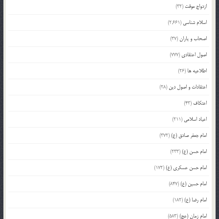
ازدواج موقت
(32)
اسلام شناسی
(2,661)
اصحاب و یاران
(37)
اصول اعتقادی
(777)
اطلاعیه ها
(26)
اعتقادات و اصول دین
(28)
اعتکاف
(43)
اعیاد اسلامی
(211)
امام جعفر صادق (ع)
(372)
امام حسن (ع)
(233)
امام حسن عسکری (ع)
(172)
امام حسین (ع)
(847)
امام رضا (ع)
(182)
امام زمان (عج)
(583)