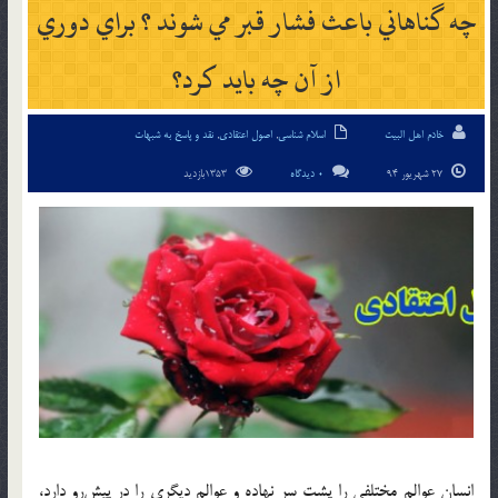
چه گناهاني باعث فشار قبر مي شوند ؟ براي دوري
از آن چه بايد كرد؟
خادم اهل البیت
اسلام شناسی
,
اصول اعتقادی
,
نقد و پاسخ به شبهات
27 شهریور 94
0 دیدگاه
1353بازدید
انسان عوالم مختلفي را پشت سر نهاده و عوالم ديگري را در پيش‌رو دارد،