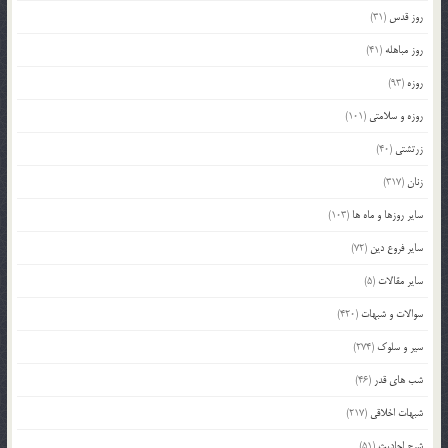
روز قدس
(31)
روز مباهله
(41)
روزه
(93)
روزه و سلامتی
(101)
زرتشتی
(40)
زنان
(317)
سایر روزها و ماه ها
(103)
سایر فروع دین
(72)
سایر مقالات
(5)
سوالات و شبهات
(420)
سیر و سلوک
(274)
شب های قدر
(46)
شبهات اخلاقی
(217)
شرح احادیث
(51)