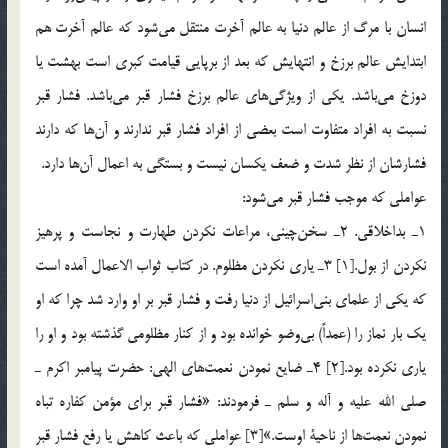
انسان با مرگ از عالم دنيا به عالم آخرت منتقل مي‌شود كه عالم آخرت هم
ابتدايش عالم برزخ و انتهايش كه بعد از برپايي قيامت كبري است بهشت يا
دوزخ مي‌باشد. يكي از ويژگي‌هاي عالم برزخ فشار قبر مي‌باشد. فشار قبر
نسبت به افراد متفاوت است بعضي از افراد فشار قبر ندارند و آن‌ها كه دارند
فشارشان از نظر شدت و ضعف يكسان نيست و بستگي به اعمال آن‌ها دارد.
عواملي كه موجب فشار قبر مي‌شود:
1ـ بداخلاقي. 2ـ سخن‌چيني‌، مراعات نكردن طهارت و نجاست و پرهيز
نكردن از بول.[1] 3ـ ياري نكردن مظلوم. در كتاب ثواب الاعمال آمده است
كه يكي از علماي بني‌اسرائيل از دنيا رفت و فشار قبر بر او وارد شد چرا كه او
يك بار نماز را (عمداً) بي‌وضو خوانده بود و از كنار مظلومي گذشته بود و او را
ياري نكرده بود.[2] 4ـ ضايع نمودن نعمت‌هاي الهي: حضرت پيامبر اكرم ـ
صلي الله عليه و آله و سلم ـ فرمودند: «فشار قبر براي مؤمن كفاره تباه
نمودن نعمت‌ها از ناحية اوست.»[3] عواملي كه باعث كاهش يا رفع فشار قبر