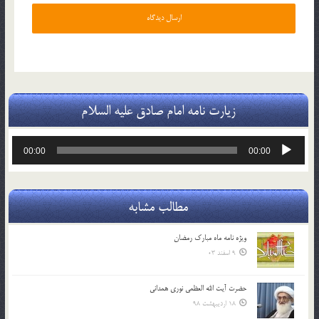
زیارت نامه امام صادق علیه السلام
پخش‌کننده
00:00
00:00
صوت
مطالب مشابه
ویژه نامه ماه مبارک رمضان
9 اسفند 03
حضرت آیت الله العظمی نوری همدانی
18 اردیبهشت 98