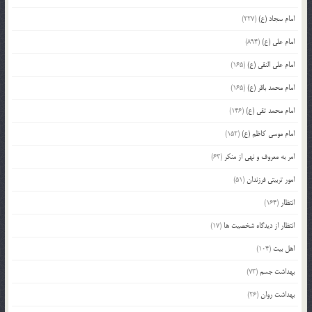
امام سجاد (ع)
(227)
امام علی (ع)
(894)
امام علی النقی (ع)
(165)
امام محمد باقر (ع)
(165)
امام محمد تقی (ع)
(146)
امام موسی کاظم (ع)
(152)
امر به معروف و نهی از منکر
(63)
امور تربیتی فرزندان
(51)
انتظار
(164)
انتظار از دیدگاه شخصیت ها
(17)
اهل بیت
(104)
بهداشت جسم
(73)
بهداشت روان
(26)