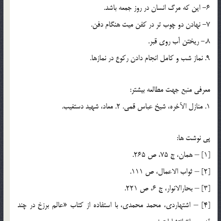
6- اين كه مرگ انسان در روز جمعه باشد.
7- نهادن دو چوب تر در كفن ميت هنگام دفن.
8.- ريختن آب روي قبر.
9. نماز شب و كامل انجام دادن ركوع در نماز‌ها.
معرفي منبع جهت مطالعه بيشتر:
1. منازل الآخره، شيخ عباس قمي. 2. معاد، شهيد دستغيب.
پي نوشت ها:
[1] – همان، ج 75، ص 265.
[2] – ثواب الاعمال، ص 111.
[3] – بحارالانوار، ج 6، ص 221.
[4] – اشتهاردي، محمد محمدي، با استفاده از كتاب «عالم برزخ در چند