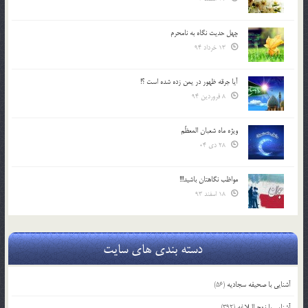
چهل حدیث نگاه به نامحرم
13 خرداد 94
آیا جرقه ظهور در یمن زده شده است ؟!
8 فروردین 94
ویژه ماه شعبان المعظّم
28 دی 04
مواظب نگاهتان باشید!!!
18 اسفند 93
دسته بندی های سایت
آشنایی با صحیفه سجادیه
(56)
آشنایی با نهج البلاغه
(392)