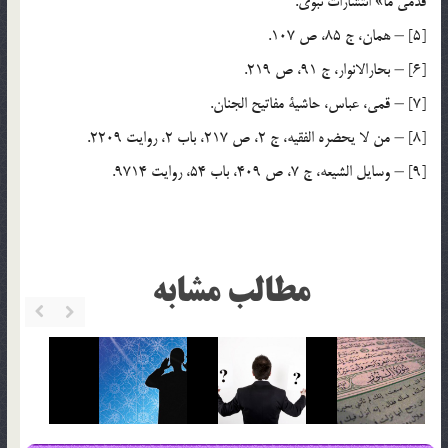
قدمي ما» انتشارات نبوي.
[5] – همان، ج 85، ص 107.
[6] – بحارالانوار، ج 91، ص 219.
[7] – قمي، عباس، حاشية مفاتيح الجنان.
[8] – من لا يحضره الفقيه، ج 2، ص 217، باب 2، روايت 2209.
[9] – وسايل الشيعه، ج 7، ص 409، باب 54، روايت 9714.
مطالب مشابه