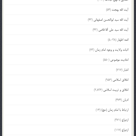
آیت الله بهجت
(54)
آیت الله سید ابوالحسن اصفهانی
(43)
آیت الله سید علی آقا قاضی
(42)
ائمه اطهار
(5,038)
اثبات ولایت و وجود امام زمان
(73)
احادیث موضوعی
(550)
اخبار
(717)
اخلاق اسلامی
(956)
اخلاق و تربیت اسلامی
(2,836)
ادیان
(474)
ارتباط با امام زمان (عج)
(14)
ازدواج
(371)
ازدواج
(117)