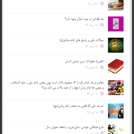
29 آذر 95
چه نظراتی در مورد دجال وجود دارد؟
28 مرداد 94
سوالات طبی و پاسخ های امام صادق(ع)
28 اسفند 93
«نفس» خطرناک ترین دشمن انسان
26 اسفند 93
مقام و درجه كدام يك از 14 معصوم بالاتر است چون بعضي امام علي ـ عليه السلام ـ
و بعضي ها امام زمان (عج) را از همه بالاتر مي دانند چرا؟
12 دی 94
تشرف علي آقا قاضي به محضر امام زمان(عج)
15 دی 95
طرح همگانی خواندن دعای فرج در لحظه تحویل سال
27 اسفند 03