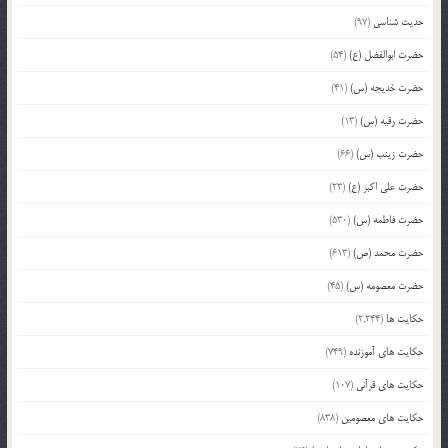
حدیث شناسی
(97)
حضرت ابوالفضل (ع)
(54)
حضرت خدیجه (س)
(41)
حضرت رقیه (س)
(13)
حضرت زینب (س)
(66)
حضرت علی اکبر (ع)
(23)
حضرت فاطمه (س)
(530)
حضرت محمد (ص)
(613)
حضرت معصومه (س)
(45)
حکایت ها
(2,244)
حکایت های آموزنده
(749)
حکایت های قرآنی
(107)
حکایت های معصومین
(838)