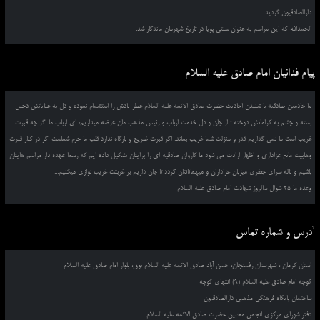
دارالصادقیون گردید.
الحمدالله که این مراسم به عنوان سنتی پویا در تاریخ شهرمان ماندگار شد.
پیام فدائیان امام صادق علیه السلام
ما خادمین صادقیه با شنیدن احادیث حضرت صادق الائمه علیه السلام عطر یادش را استشمام نموده و دل به عنایاتش دخیل
بسته و چشم به کراماتش دوخته ؛ از جان و دل خدمت ارباب و رئیس مذهب مان عرضه میداریم، ای ارباب ما اگر چه قبرت
غریب است ما نمی گذاریم قدر و منزلت شما غریب بماند. اگر قبرت ضریح و بارگاه ندارد قلب ما حرم شماست اگر در کنار قبرت
وهابیت مانع عزاداری و اظهار ارادت می شود ما کاروان صادقیه ای را برایتان تشکیل داده ایم که رسما عهده دار مراسم هایتان
باشیم و ناله سرای جعفری میزبان عزاداران و میهمانانتان گردد تا جان داریم بر غربتت غریب نوازی میکنیم...
وعده ما 25 شوال سالروز شهادت امام صادق علیه السلام
آدرس و شماره تماس
استان کرمان ، شهرستان رفسنجان، حسن آباد صادق الائمه علیه السلام نوق، بلوار امام صادق علیه السلام
کوچه امام صادق علیه السلام (9) انتهای کوچه
ساختمان پایگاه فرهنگی مذهبی دارالصادقیون
دفتر شورای مرکزی انجمن محبین حضرت صادق الائمه علیه السلام