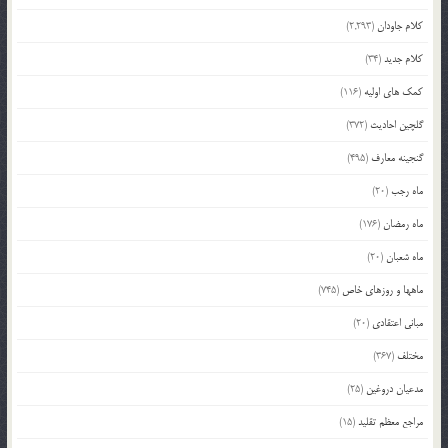
کلام جاودان
(2,293)
کلام جدید
(34)
کمک های اولیه
(116)
گلچین احادیث
(372)
گنجینه معارف
(495)
ماه رجب
(20)
ماه رمضان
(176)
ماه شعبان
(20)
ماهها و روزهای خاص
(745)
مبانی اعتقادی
(20)
مختلف
(367)
مدعیان دروغین
(25)
مراجع معظم تقلید
(15)