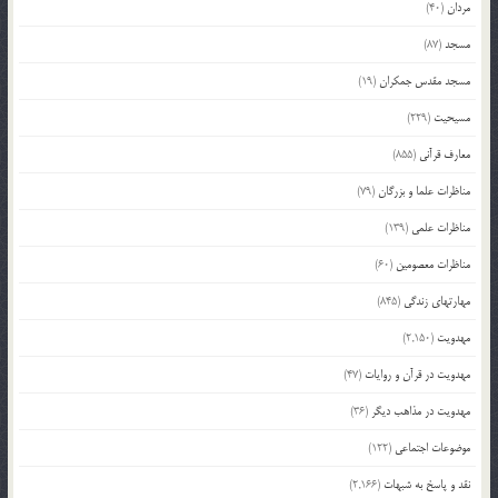
مردان
(40)
مسجد
(87)
مسجد مقدس جمکران
(19)
مسیحیت
(229)
معارف قرآنی
(855)
مناظرات علما و بزرگان
(79)
مناظرات علمی
(139)
مناظرات معصومین
(60)
مهارتهای زندگی
(845)
مهدویت
(2,150)
مهدویت در قرآن و روایات
(47)
مهدویت در مذاهب دیگر
(36)
موضوعات اجتماعی
(122)
نقد و پاسخ به شبهات
(2,166)