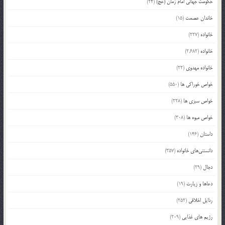
حکومت جهانی امام زمان (عج)
(24)
خاندان عصمت
(15)
خانواده
(227)
خانواده
(2,682)
خانواده مهدوی
(22)
خواص خوراکی ها
(550)
خواص سبزی ها
(228)
خواص میوه ها
(308)
داستان
(146)
دانستنی‌های خانواده
(357)
دجال
(29)
دعاها و زیارت
(19)
رذایل اخلاقی
(252)
رژیم های غذایی
(209)