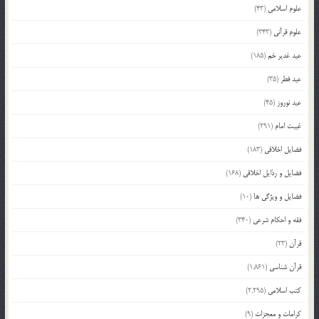
علوم اسلامی
(43)
علوم قرآنی
(343)
عید غدیر خم
(185)
عید فطر
(35)
عید نوروز
(45)
غیبت امام
(291)
فضایل اخلاقی
(183)
فضایل و رذایل اخلاقی
(168)
فضایل و ویژگی ها
(10)
فقه و احکام شرعی
(340)
قرآن
(23)
قرآن شناسی
(1,861)
کتب اسلامی
(2,295)
کرامات و معجزات
(9)