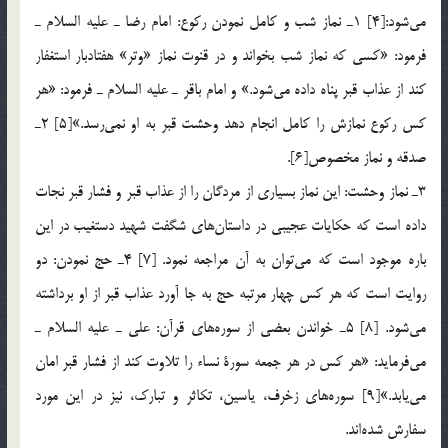
مي‌شود:[4] 1ـ نماز شب و كامل نمودن ركوع: امام رضا ـ عليه السلام ـ
فرمود: «كسي كه نماز شب بخواند و در قنوت نماز «وتر» هفتادبار استغفار
كند از عذاب قبر پناه داده مي‌شود.» و امام باقر ـ عليه السلام ـ فرمود: «هر
كس ركوع نمازش را كامل انجام دهد وحشت قبر به او نمي‌رسد.»[5] 2ـ
صدقه و نماز مخصوص[6].
3ـ نماز وحشت: اين نماز بسياري از مردگان را از عذاب قبر و فشار قبر نجات
داده است كه حكايات عجيبي در داستان‌هاي شگفت شهيد دستغيب در اين
باره موجود است كه مي‌توان به آن مراجعه نمود. [7] 4ـ حج نمودن: دو
روايت است كه هر كس چهار مرتبه حج به جا آورد عذاب قبر از او برداشته
مي‌شود. [8] 5ـ خواندن بعضي از سوره‌هاي قرآن: علي ـ عليه السلام ـ
مي‌فرمايد: «هر كس در هر جمعه سورة نساء را تلاوت كند از فشار قبر امان
مي‌يابد.»[9] سوره‌هاي زخرف، ياسين، تكاثر و تبارك، نيز در اين مورد
سفارش شده‌اند.