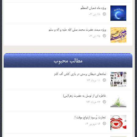
ویژه ماه شعبان المعظّم
28 دی 04
ویژه مبعث حضرت محمد صلی الله علیه و اله و سلم
25 دی 04
مطالب محبوب
نمادهای شیطان پرستی در بازی کلش آف کلنز
11 مرداد 94
خاطره ای از توسل به حضرت زهرا(س)
23 خرداد 94
تجارت پُرسود ازدواج موقت !
16 شهریور 04