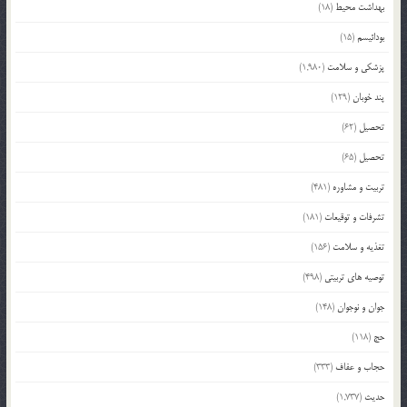
بهداشت محیط
(18)
بودائیسم
(15)
پزشکی و سلامت
(1,980)
پند خوبان
(129)
تحصیل
(62)
تحصیل
(65)
تربیت و مشاوره
(481)
تشرفات و توقیعات
(181)
تغذیه و سلامت
(156)
توصیه های تربیتی
(498)
جوان و نوجوان
(148)
حج
(118)
حجاب و عفاف
(333)
حدیث
(1,737)