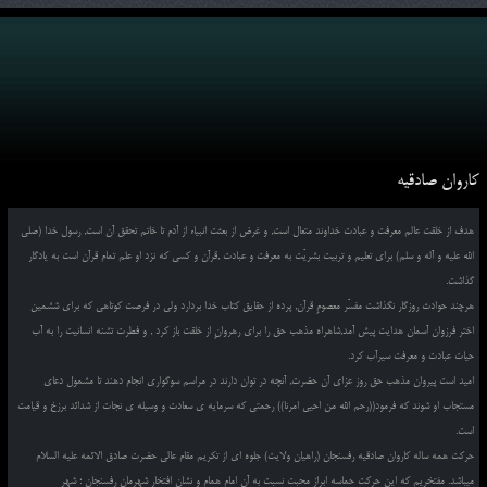
کاروان صادقیه
هدف از خلقت عالم معرفت و عبادت خداوند متعال است, و غرض از بعثت انبیاء از آدم تا خاتم تحقق آن است, رسول خدا (صلی
الله علیه و آله و سلم) برای تعلیم و تربیت بشریّت به معرفت و عبادت ,قرآن و کسی که نزد او علم تمام قرآن است به یادگار
گذاشت.
هرچند حوادث روزگار نگذاشت مفسّر معصومِ قرآن, پرده از حقایق کتاب خدا بردارد ولی در فرصت کوتاهی که برای ششمین
اختر فرزوان آسمان هدایت پیش آمد,شاهراه مذهب حق را برای رهروانِ از خلقت باز کرد , و فطرت تشنه انسانیت را به آب
حیات عبادت و معرفت سیرآب کرد.
امید است پیروان مذهب حق روز عزای آن حضرت, آنچه در توان دارند در مراسم سوگواری انجام دهند تا مشمول دعای
مستجاب او شوند که فرمود((رحم الله من احیی امرنا)) رحمتی که سرمایه ی سعادت و وسیله ی نجات از شدائد برزخ و قیامت
است.
حرکت همه ساله کاروان صادقیه رفسنجان (راهیان ولایت) جلوه ای از تکریم مقام عالی حضرت صادق الائمه علیه السلام
میباشد. مفتخریم که این حرکت حماسه ابراز محبت نسبت به آن امام همام و نشان افتخار شهرمان رفسنجان ؛ شهر