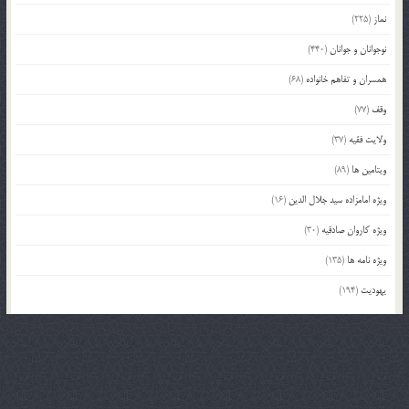
نماز
(225)
نوجوانان و جوانان
(440)
همسران و تفاهم خانواده
(68)
وقف
(77)
ولایت فقیه
(37)
ویتامین ها
(89)
ویژه امامزاده سید جلال الدین
(16)
ویژه کاروان صادقیه
(30)
ویژه نامه ها
(135)
یهودیت
(194)