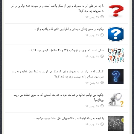
با چه شرايطي امر به معروف و نهي از منکر واجب است، و در صورت عدم توانايي بر امر
به معروف چه بايد کرد؟
29 بهمن 96
چگونه بر مسير زندگي دوستان و اطرافيان تاثير گذار باشيم و از …
29 بهمن 96
مدتي است كه دو برادر كوچكترم (14 و 21 ساله) با گرفتن چند CD …
29 بهمن 96
كساني كه در برابر امر به معروف و نهي از منكر مي گويند به شما ربطي ندارد و به زور
نمي شود انسان را به بهشت برد، چه بايد كرد؟
28 بهمن 96
چگونه مي توانيم علاوه بر هدايت خود به هدايت كساني كه به سوي غفلت مي روند،
بپردازيم؟
28 بهمن 96
با توجه به اينكه اينجانب با دانشجويان اهل سنت روبرو مي‎شوم، …
28 بهمن 96