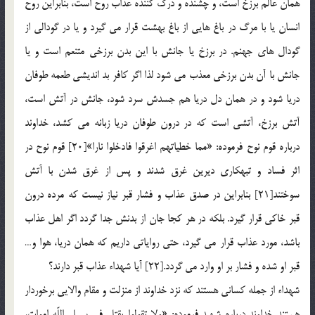
همان عالم برزخ است، و چشنده و درك كننده عذاب روح است، بنابراين روح
انسان يا با مرگ در باغ هايي از باغ بهشت قرار مي گيرد و يا در گودالي از
گودال هاي جهنم. در برزخ يا جانش با اين بدن برزخي متنعم است و يا
جانش با آن بدن برزخي معذب مي شود لذا اگر كافر بد انديشي طعمه طوفان
دريا شود و در همان دل دريا هم جسدش سرد شود، جانش در آتش است،
آتش برزخ، آتشي است كه در درون طوفان دريا زبانه مي كشد، خداوند
درباره قوم نوح فرموده: «مما خطياتهم اغرقوا فادخلوا نارا»[20] قوم نوح در
اثر فساد و تبهكاري ديرين غرق شدند و پس از غرق شدن با آتش
سوختند[21] بنابراين در صدق عذاب و فشار قبر نياز نيست كه مرده درون
قبر خاكي قرار گيرد. بلكه در هر كجا جان از بدنش جدا گردد اگر اهل عذاب
باشد، مورد عذاب قرار مي گيرد، حتي رواياتي داريم كه همان دريا، هوا و…
قبر او شده و فشار بر او وارد مي گردد.[22] آيا شهداء عذاب قبر دارند؟
شهداء از جمله کساني هستند که نزد خداوند از منزلت و مقام والايي برخوردار
هستند خداوند درباره شهيد فرموده: «ولا تقولوا يقتل في سبيل اللّه اموات،