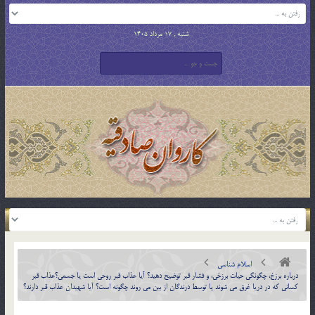
شنبه , 17 مرداد 1405
اسلام شناسی
درباره برزخ، چگونگي حيات برزخي، و فشار قبر توضيح دهيد؟ آيا عذاب قبر روحي است يا جسمي؟عذاب قبر
كساني كه در دريا غرق مي شوند يا توسط درندگان از بين مي روند چگونه است؟ آيا شهيدان عذاب قبر دارند؟