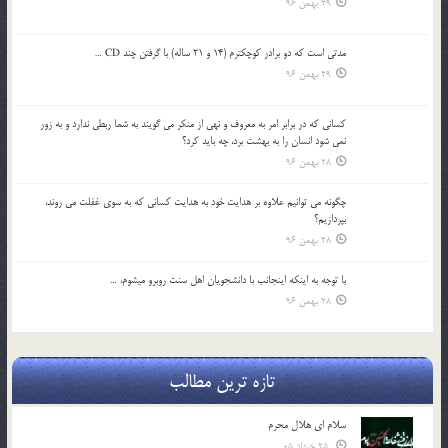
29 بهمن 96
مدتي است كه دو برادر كوچكترم (14 و 21 ساله) با گرفتن چند CD …
29 بهمن 96
كساني كه در برابر امر به معروف و نهي از منكر مي گويند به شما ربطي ندارد و به زور
نمي شود انسان را به بهشت برد، چه بايد كرد؟
28 بهمن 96
چگونه مي توانيم علاوه بر هدايت خود به هدايت كساني كه به سوي غفلت مي روند،
بپردازيم؟
28 بهمن 96
با توجه به اينكه اينجانب با دانشجويان اهل سنت روبرو مي‎شوم، …
28 بهمن 96
تازه ترین مطالب
سلام ای هلال محرم
25 خرداد 05