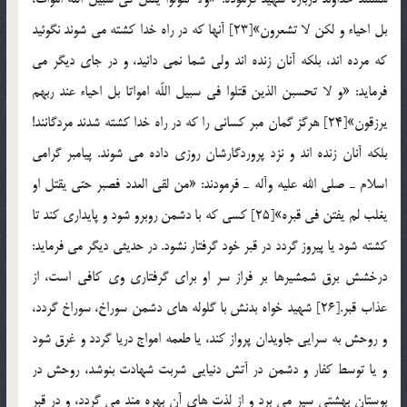
بل احياء و لكن لا تشعرون»[23] آنها كه در راه خدا كشته مي شوند نگوئيد
كه مرده اند، بلكه آنان زنده اند ولي شما نمي دانيد، و در جاي ديگر مي
فرمايد: «و لا تحسبن الذين قتلوا في سبيل اللّه امواتا بل احياء عند ربهم
يرزقون»[24] هرگز گمان مبر كساني را كه در راه خدا كشته شدند مردگانند!
بلكه آنان زنده اند و نزد پروردگارشان روزي داده مي شوند. پيامبر گرامي
اسلام ـ صلي الله عليه وآله ـ فرمودند: «من لقي العدد فصبر حتي يقتل او
يغلب لم يفتن في قبره»[25] كسي كه با دشمن روبرو شود و پايداري كند تا
كشته شود يا پيروز گردد در قبر خود گرفتار نشود. در حديثي ديگر مي فرمايد:
درخشش برق شمشيرها بر فراز سر او براي گرفتاري وي كافي است، از
عذاب قبر.[26] شهيد خواه بدنش با گلوله هاي دشمن سوراخ، سوراخ گردد،
و روحش به سرايي جاويدان پرواز كند، يا طعمه امواج دريا گردد و غرق شود
و يا توسط كفار و دشمن در آتش دنيايي شربت شهادت بنوشد، روحش در
بوستان بهشتي سير مي برد و از لذت هاي آن بهره مند مي گردد، و در قبر