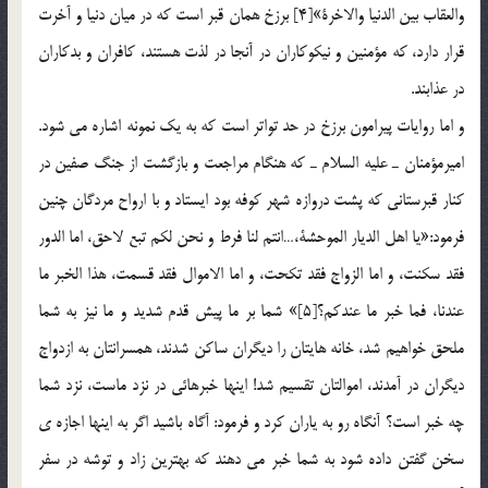
والعقاب بين الدنيا والاخرة»[4] برزخ همان قبر است كه در ميان دنيا و آخرت
قرار دارد، كه مؤمنين و نيكوكاران در آنجا در لذت هستند، كافران و بدكاران
در عذابند.
و اما روايات پيرامون برزخ در حد تواتر است که به یک نمونه اشاره می شود.
اميرمؤمنان ـ عليه السلام ـ كه هنگام مراجعت و بازگشت از جنگ صفين در
كنار قبرستاني كه پشت دروازه شهر كوفه بود ايستاد و با ارواح مردگان چنين
فرمود:«يا اهل الديار الموحشة،…انتم لنا فرط و نحن لكم تبع لاحق، اما الدور
فقد سكنت، و اما الزواج فقد تكحت، و اما الاموال فقد قسمت، هذا الخبر ما
عندنا، فما خبر ما عندكم؟[5]» شما بر ما پيش قدم شديد و ما نيز به شما
ملحق خواهيم شد، خانه هايتان را ديگران ساكن شدند، همسرانتان به ازدواج
ديگران در آمدند، اموالتان تقسيم شد! اينها خبرهائي در نزد ماست، نزد شما
چه خبر است؟ آنگاه رو به ياران كرد و فرمود: آگاه باشيد اگر به اينها اجازه ي
سخن گفتن داده شود به شما خبر مي دهند كه بهترين زاد و توشه در سفر