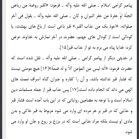
پيامبر گرامي اسلام ـ صلي الله عليه وآله ـ فرمود: «القبر روضة من رياض
الجنّة اوْ حفرة من حفر النيران و كان ـ صلي الله عليه وآله ـ يقول في آخر
صلواته: «اعوذ بك من عذاب القبر.» قبر باغي است از باغ هاي بهشت، يا
گودالي است از گودال هاي جهنم، حضرت در آخر نمازش به خداوند عرض
كرد: خدايا پناه مي برم به تو از عذاب قبر[15].
در حديثي ديگر از پيامبر گرامي ـ صلي الله عليه وآله ـ نقل شده است كه
حضرت فرمود: «أنه ليس من المؤمن الاّ و له ضمّة»[16] هيچ مومني نيست
كه فشار قبر نداشته باشد، و آن را كفاره و جبران گناه اسراف نعمت هاي
الهي مي داند كه انجام داده است.[17] پس عذاب قبر از جمله مسلمات دين
اسلام است و با توجه به مضامين رواياتي که در اين باب آمده است فشار قبر
و عذابي که در قبر بر هر مرده اي وارد مي شود مربوط به قبر خاکي و بدن
مادي او نيست بلکه مراد عذابي است که در برزخ بر روح و جان او وارد مي
شود.