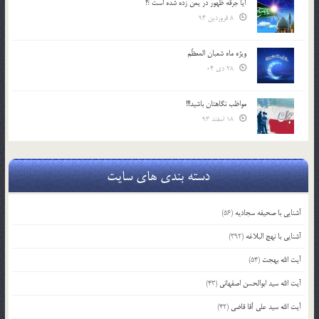
آیا جرقه ظهور در یمن زده شده است ؟!
8 فروردین 94
ویژه ماه شعبان المعظّم
28 دی 04
مواظب نگاهتان باشید!!!
18 اسفند 93
دسته بندی های سایت
آشنایی با صحیفه سجادیه
(56)
آشنایی با نهج البلاغه
(392)
آیت الله بهجت
(54)
آیت الله سید ابوالحسن اصفهانی
(43)
آیت الله سید علی آقا قاضی
(42)