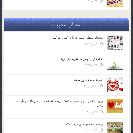
25 دی 04
مطالب محبوب
نمادهای شیطان پرستی در بازی کلش آف کلنز
11 مرداد 94
خاطره ای از توسل به حضرت زهرا(س)
23 خرداد 94
تجارت پُرسود ازدواج موقت !
16 شهریور 04
براي اينكه دل پدر و مادر را به دست آوريم و هميشه از ما راضي باشند چكار بايد
بكنيم؟
23 تیر 95
زیارت نامه امام صادق علیه السلام
28 مرداد 95