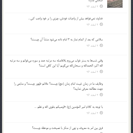
اشكالي ندارد؟
2 اسفند 96
خداوند نمي‌خواهد بيش از واجبات خودش، چيزي را بر خود واجب كني…
2 اسفند 96
سلامي كه بعد از اتمام نماز به 3 امام داده مي‌شود منشأ آن چيست؟
2 اسفند 96
وقتي شب‌ها به بستر خواب مي‌روم بلافاصله سه مرتبه حمد و سوره مي‌خوانم و سه مرتبه
الله اكبر، الحمدالله و سبحان‌الله مي‌گويم آيا اين كافي است؟
2 اسفند 96
وظايف ما در زمان غيبت امام زمان (عج) چيست؟ علائم ظهور چيست؟ و منابعي را
جهت مطالعه معرفي نماييد؟
2 اسفند 96
با توجه به كلام امير المؤمنين (ع): «اوصيكم بتقوي الله و نظم …
2 اسفند 96
فرق بين امر به معروف و نهي از منكر با نصيحت و موعظه چيست؟