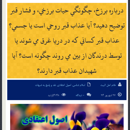
درباره برزخ، چگونگي حيات برزخي، و فشار قبر
توضيح دهيد؟ آيا عذاب قبر روحي است يا جسمي؟
عذاب قبر كساني كه در دريا غرق مي شوند يا
توسط درندگان از بين مي روند چگونه است؟ آيا
شهيدان عذاب قبر دارند؟
خادم اهل البیت
اسلام شناسی
,
اصول اعتقادی
,
نقد و پاسخ به شبهات
27 شهریور 94
0 دیدگاه
4148بازدید