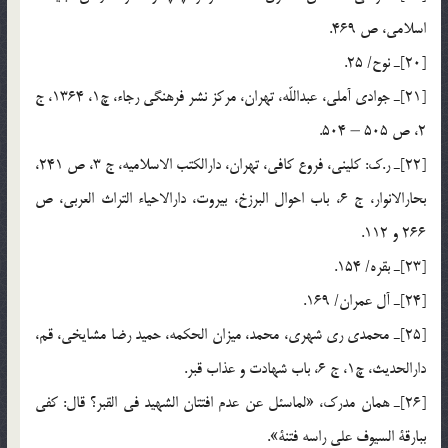
اسلامي، ص 469.
[20]ـ نوح/ 25.
[21]ـ جوادي آملي، عبداللّه، تهران، مركز نشر فرهنگي رجاء، چ1، 1364، ج
2، ص 505 – 504.
[22]ـ ر.ك: كليني، فروع كافي، تهران، دارالكتب الاسلاميه، ج 3، ص 241،
بحارالانوار، ج 6، باب احوال البرزخ، بيروت، دارالاحياء التراث العربي، ص
266 و 112.
[23]ـ بقره/ 154.
[24]ـ آل عمران/ 169.
[25]ـ محمدي ري شهري، محمد، ميزان الحكمه، حميد رضا مشايخي، قم،
دارالحديث، چ1، ج 6، باب شهادت و عذاب قبر.
[26]ـ همان مدرك، «لماسئل عن عدم افتتان الشهيد في القبر؟ قال: كفي
ببارقة السيوف علي راسه فتنة».