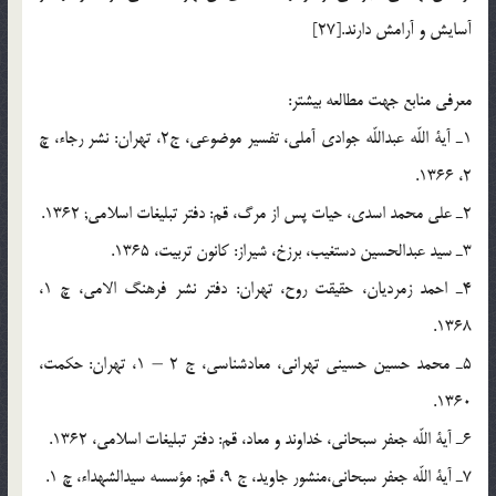
آسايش و آرامش دارند.[27]
معرفي منابع جهت مطالعه بيشتر:
1ـ آية اللّه عبداللّه جوادي آملي، تفسير موضوعي، ج2، تهران: نشر رجاء، چ
2، 1366.
2ـ علي محمد اسدي، حيات پس از مرگ، قم: دفتر تبليغات اسلامي; 1362.
3ـ سيد عبدالحسين دستغيب، برزخ، شيراز: كانون تربيت، 1365.
4ـ احمد زمرديان، حقيقت روح، تهران: دفتر نشر فرهنگ الامي، چ 1،
1368.
5ـ محمد حسين حسيني تهراني، معادشناسي، ج 2 – 1، تهران: حكمت،
1360.
6ـ آية اللّه جعفر سبحاني، خداوند و معاد، قم: دفتر تبليغات اسلامي، 1362.
7ـ آية اللّه جعفر سبحاني،منشور جاويد، ج 9، قم: مؤسسه سيدالشهداء، چ 1.