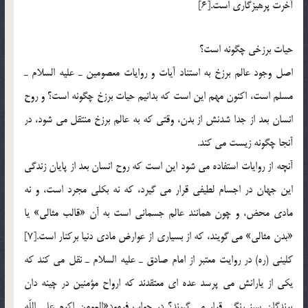
آخرت پرهيزگاري است.[6]
حيات برزخي چگونه است؟
اصل وجود عالم برزخ به استناد آيات و روايات معصومين ـ عليه السلام ـ
مسلم است، اكنون مهم اين است كه بدانيم حيات برزخ چگونه است؟ و روح
انسان بعد از جدا شدنش از بدن، وقتي كه به عالم برزخ منتقل مي شود، در
آنجا چگونه زيست مي كند.
آنچه از روايات استفاده مي شود اين است كه روح انسان بعد از پايان زندگي
اين جهان در اجسام لطيفي قرار مي گيرد، كه نه بكلي مجرد است، و نه
مادي محض، و چون همانند عالم جسماني است به آن «قالب مثالي» يا
«بدن مثالي» مي گويند، كه از بسياري از عوارض مادي دنيا بركنار است.[7]
كليني (ره) در روايت معتبر از امام صادق ـ عليه السلام ـ نقل مي كند كه
يكي از يارانش مي پرسد عده اي معتقدند كه ارواح مؤمنين در چينه دان
پرندگان سبز رنگي قرار مي گيرند؟ در جواب فرمود«المومن اكرم علي اللّه