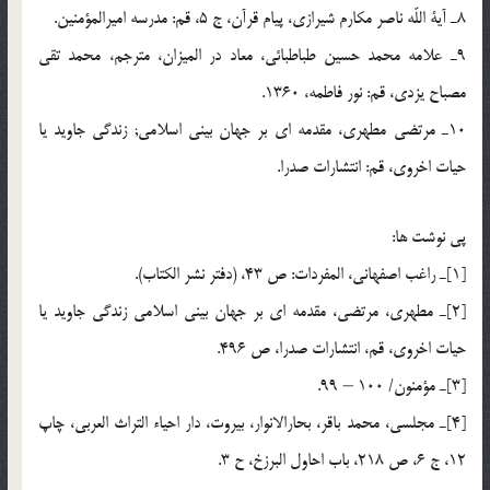
8ـ آية اللّه ناصر مكارم شيرازي، پيام قرآن، ج 5، قم: مدرسه اميرالمؤمنين.
9ـ علامه محمد حسين طباطبائي، معاد در الميزان، مترجم، محمد تقي
مصباح يزدي، قم: نور فاطمه، 1360.
10ـ مرتضي مطهري، مقدمه اي بر جهان بيني اسلامي; زندگي جاويد يا
حيات اخروي، قم: انتشارات صدرا.
پي نوشت ها:
[1]ـ راغب اصفهاني، المفردات: ص 43، (دفتر نشر الكتاب).
[2]ـ مطهري، مرتضي، مقدمه اي بر جهان بيني اسلامي زندگي جاويد يا
حيات اخروي، قم، انتشارات صدرا، ص 496.
[3]ـ مؤمنون/ 100 – 99.
[4]ـ مجلسي، محمد باقر، بحارالانوار، بيروت، دار احياء التراث العربي، چاپ
12، ج 6، ص 218، باب احاول البرزخ، ح 3.