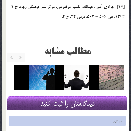
[27]ـ جوادي آملي، عبداللّه، تفسير موضوعي، مركز نشر فرهنگي رجاء، چ 2،
1364، ص 506 – 503، درس 33، ح 2.
مطالب مشابه
دیدگاهتان را ثبت کنید