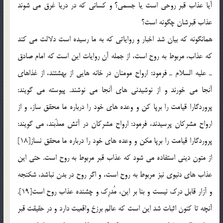
آيا عذاب قبر روحي است يا جسمي؟ و كساني كه در دريا غرق مي شوند
عذاب قبرشان چگونه است؟
همانگونه که بيان شد اخبار و رواياتي كه به ما رسيده است دلالت مي كند
كه عذاب، مربوط به روح است، از جمله آن روايات اين است كه امام صادق
ـ عليه السلام ـ فرمود: ارواح مومنان در خانه هايي از بهشتند، از غذاهاي
آنجا مي خورند و از نوشيدني هاي آنجا مي نوشند. پيوسته مي گويند:
پروردگارا قيامت را برپا كن و وعده هاي خود را درباره ما محقق ساز، و از
ارواح مشركان پرسيدند، فرمود: ارواح مشركان در آتش معذّبند، مي گويند:
پروردگارا قيامت را برپا مكن و وعده هاي خود را درباره ما محقق نساز[18]
از متون ديني استفاده مي شود كه عذاب قبر مربوط به روح است. حتي اين
عذاب هاي دنيوي نيز مربوط به روح است، و اگر روح در بدن نباشد، شكنجه
و آزار قابل درك نيست و بنا بر اين، مُدرِك و چشنده عذاب روح است[19].
آنچه تا كنون اثبات شد اين است كه عالم برزخ واقعيت دارد و در حقيقت قبر