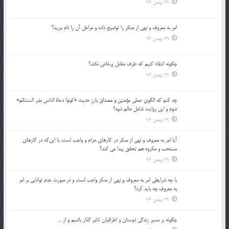
29 بهمن 96
امر به معروف و نهي از منكر را توضيح داده و مراحل آن را نام ببريد؟
29 بهمن 96
چگونه انتقاد كنيم كه طرف مقابل پرخاش نكند؟
29 بهمن 96
چه كنم كه الگوي عملي مؤمنين و مصداق بارز حديث «كونوا دعاة الناس بغير السنتكم»
شوم و اين روايت شامل حالم شود؟
29 بهمن 96
آيا امر به معروف و نهي از منكر در كارهاي حرام و واجب است، يا اين‌كه در كارهاي
مستحب و مكروه هم تحقق پيدا مي كند؟
29 بهمن 96
با چه شرايطي امر به معروف و نهي از منکر واجب است، و در صورت عدم توانايي بر امر
به معروف چه بايد کرد؟
29 بهمن 96
چگونه بر مسير زندگي دوستان و اطرافيان تاثير گذار باشيم و از …