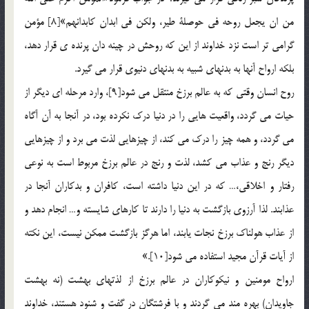
من ان يجعل روحه في حوصلة طير، ولكن في ابدان كابدانهم»[8] مؤمن
گرامي تر است نزد خداوند از اين كه روحش در چينه دان پرنده ي قرار دهد،
بلكه ارواح آنها به بدنهاي شبيه به بدنهاي دنيوي قرار مي گيرد.
روح انسان وقتي كه به عالم برزخ منتقل مي شود[9]، وارد مرحله اي ديگر از
حيات مي گردد، واقعيت هايي را در دنيا درك نكرده بود، در آنجا به آن آگاه
مي گردد، و همه چيز را درک مي كند، از چيزهايي لذت مي برد و از چيزهايي
ديگر رنج و عذاب مي كشد، لذت و رنج در عالم برزخ مربوط است به نوعي
رفتار و اخلاقي،… كه در اين دنيا داشته است، كافران و بدكاران آنجا در
عذابند. لذا آرزوي بازگشت به دنيا را دارند تا كارهاي شايسته و… انجام دهد و
از عذاب هولناك برزخ نجات يابند، اما هرگز بازگشت ممكن نيست، اين نكته
از آيات قرآن مجيد استفاده مي شود[10].»
ارواح مومنين و نيكوكاران در عالم برزخ از لذتهاي بهشت (نه بهشت
جاويدان) بهره مند مي گردند و با فرشتگان در گفت و شنود هستند، خداوند