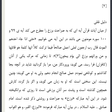
[2]
دليل نقلي
از ميان آيات قرآن آيه اي که به صراحت برزخ را مطرح مي کند آيه ي 99 و
100 سوره مومنون مي باشد در اين آيه مي خوانيم. «حتي اذا جاء احدهم
الموت قال رب ارجعون لعلي اعمل صالحاً فيما تركت كلاًّ انها كلمة هو قائلها
و من ورائهم برزخ الي يؤم يبعثون[3]». تا زماني كه مرگ يكي از آنان
(كافران) فرا رسد، مي گويد: پروردگار من، مرا باز گردانيد شايد در آنچه بجا
گذاشتم و كوتاهي نمودم عمل صالح انجام دهم. ولي به او مي گويند: چنين
نيست. اين سخني است كه او به زبان مي گويد; و اگر باز گردد كارش
همچون گذشته است و پشت سر آنان برزخي است تا روزي كه برانگيخته
شود. در اين آيه مباركه «برزخ» به صراحت و روشني ذكر شده است. امام
صادق ـ عليه السلام ـ در بيان آيه مباركه فرموده: «البرزخ: القبر، و هو الثواب