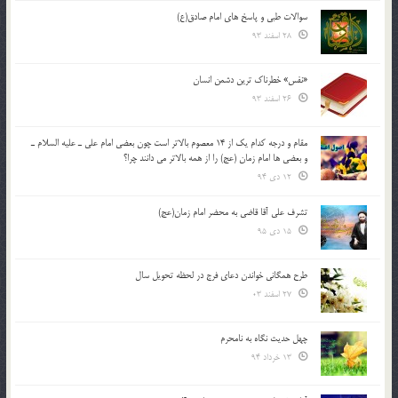
سوالات طبی و پاسخ های امام صادق(ع)
28 اسفند 93
«نفس» خطرناک ترین دشمن انسان
26 اسفند 93
مقام و درجه كدام يك از 14 معصوم بالاتر است چون بعضي امام علي ـ عليه السلام ـ
و بعضي ها امام زمان (عج) را از همه بالاتر مي دانند چرا؟
12 دی 94
تشرف علي آقا قاضي به محضر امام زمان(عج)
15 دی 95
طرح همگانی خواندن دعای فرج در لحظه تحویل سال
27 اسفند 03
چهل حدیث نگاه به نامحرم
13 خرداد 94