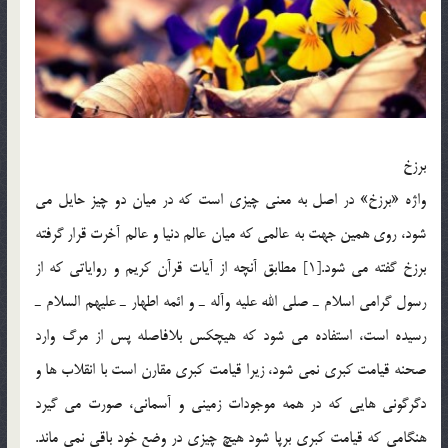
برزخ
واژه «برزخ» در اصل به معني چيزي است كه در ميان دو چيز حايل مي
شود، روي همين جهت به عالمي كه ميان عالم دنيا و عالم آخرت قرار گرفته
برزخ گفته مي شود.[1] مطابق آنچه از آيات قرآن كريم و رواياتي كه از
رسول گرامي اسلام ـ صلي الله عليه وآله ـ و ائمه اطهار ـ عليهم السلام ـ
رسيده است، استفاده مي شود كه هيچكس بلافاصله پس از مرگ وارد
صحنه قيامت كبري نمي شود، زيرا قيامت كبري مقارن است با انقلاب ها و
دگرگوني هايي که در همه موجودات زميني و آسماني، صورت مي گيرد
هنگامي كه قيامت كبري برپا شود هيچ چيزي در وضع خود باقي نمي ماند.