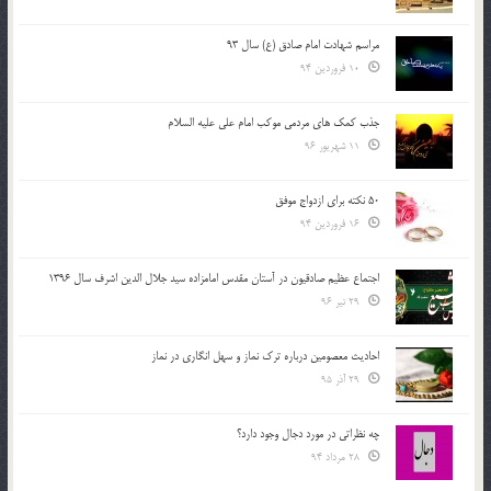
مراسم شهادت امام صادق (ع) سال 93
10 فروردین 94
جذب کمک های مردمی موکب امام علی علیه السلام
11 شهریور 96
50 نکته برای ازدواج موفق
16 فروردین 94
اجتماع عظیم صادقیون در آستان مقدس امامزاده سید جلال الدین اشرف سال 1396
29 تیر 96
احادیث معصومین درباره ترک نماز و سهل انگاری در نماز
29 آذر 95
چه نظراتی در مورد دجال وجود دارد؟
28 مرداد 94