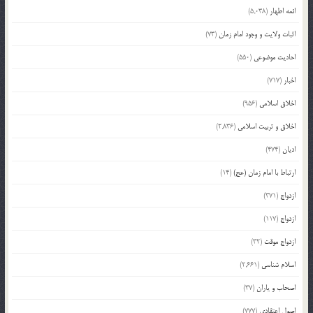
ائمه اطهار
(5,038)
اثبات ولایت و وجود امام زمان
(73)
احادیث موضوعی
(550)
اخبار
(717)
اخلاق اسلامی
(956)
اخلاق و تربیت اسلامی
(2,836)
ادیان
(474)
ارتباط با امام زمان (عج)
(14)
ازدواج
(371)
ازدواج
(117)
ازدواج موقت
(32)
اسلام شناسی
(2,661)
اصحاب و یاران
(37)
اصول اعتقادی
(777)