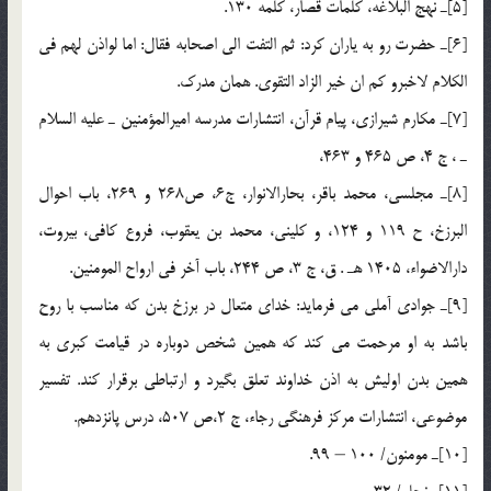
[5]ـ نهج البلاغه، كلمات قصار، كلمه 130.
[6]ـ حضرت رو به ياران كرد: ثم التفت الي اصحابه فقال: اما لواذن لهم في
الكلام لاخبرو كم ان خير الزاد التقوي. همان مدرك.
[7]ـ مكارم شيرازي، پيام قرآن، انتشارات مدرسه اميرالمؤمنين ـ عليه السلام
ـ ، ج 4، ص 465 و 463،
[8]ـ مجلسي، محمد باقر، بحارالانوار، ج6، ص268 و 269، باب احوال
البرزخ، ح 119 و 124، و كليني، محمد بن يعقوب، فروع كافي، بيروت،
دارالاضواء، 1405 هـ . ق، ج 3، ص 244، باب آخر في ارواح المومنين.
[9]ـ جوادي آملي مي فرمايد: خداي متعال در برزخ بدن كه مناسب با روح
باشد به او مرحمت مي كند كه همين شخص دوباره در قيامت كبري به
همين بدن اوليش به اذن خداوند تعلق بگيرد و ارتباطي برقرار كند. تفسير
موضوعي، انتشارات مركز فرهنگي رجاء، ج 2،ص 507، درس پانزدهم.
[10]ـ مومنون/ 100 – 99.