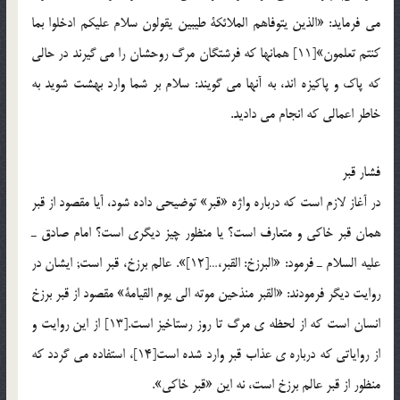
مي فرمايد: «الذين يتوفاهم الملائكة طيبين يقولون سلام عليكم ادخلوا بما
كنتم تعلمون»[11] همانها كه فرشتگان مرگ روحشان را مي گيرند در حالي
كه پاك و پاكيزه اند، به آنها مي گويند: سلام بر شما وارد بهشت شويد به
خاطر اعمالي كه انجام مي داديد.
فشار قبر
در آغاز لازم است كه درباره واژه «قبر» توضيحي داده شود، آيا مقصود از قبر
همان قبر خاكي و متعارف است؟ يا منظور چيز ديگري است؟ امام صادق ـ
عليه السلام ـ فرمود: «البرزخ: القبر،…[12]». عالم برزخ، قبر است; ايشان در
روايت ديگر فرمودند: «القبر منذحين موته الي يوم القيامة» مقصود از قبر برزخ
انسان است كه از لحظه ي مرگ تا روز رستاخيز است.[13] از اين روايت و
از رواياتي كه درباره ي عذاب قبر وارد شده است[14]، استفاده مي گردد كه
منظور از قبر عالم برزخ است، نه اين «قبر خاكي».