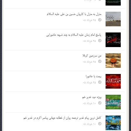
منزل به منزل با کاروان حسین بن علی علیه السلام
25 خرداد 05
پاسخ امام زمان علیه السلام به چند شبهه عاشورایی
25 خرداد 05
من سرزمین کربلا
25 خرداد 05
بیعت با عاشورا
25 خرداد 05
ویژه عید غدیر خم
10 خرداد 05
کامل ترین پیام غدیر ترجمه روان از خطابه جهانی پیامبر اکرم در غدیر خم
10 خرداد 05