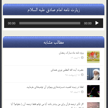
زیارت نامه امام صادق علیه السلام
پخش‌کننده
00:00
00:00
صوت
مطالب مشابه
ویژه نامه ماه مبارک رمضان
9 اسفند 03
حضرت آیت الله العظمی نوری همدانی
18 اردیبهشت 98
لطفا در زمينه اهميت شب‌زنده‌داري وموانع آن توضيحاتي بفرماييد.
2 اسفند 96
اگر تأثير ترجمه قرآن براي من بيشتر باشد آيا مي توانم فقط ترجمه آن را بخوانم؟ آيا