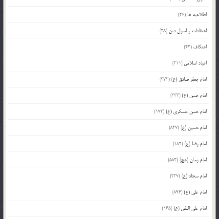
اطلاعیه ها
(26)
اعتقادات و اصول دین
(28)
اعتکاف
(43)
اعیاد اسلامی
(211)
امام جعفر صادق (ع)
(372)
امام حسن (ع)
(233)
امام حسن عسکری (ع)
(172)
امام حسین (ع)
(847)
امام رضا (ع)
(182)
امام زمان (عج)
(583)
امام سجاد (ع)
(227)
امام علی (ع)
(894)
امام علی النقی (ع)
(165)