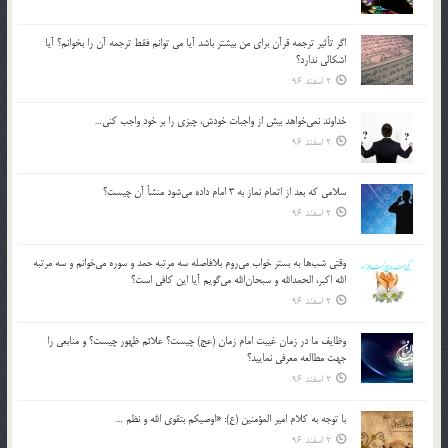
اگر تأثير ترجمه قرآن براي من بيشتر باشد آيا مي توانم فقط ترجمه آن را بخوانم؟ آيا
اشكالي ندارد؟
2 اسفند 96
خداوند نمي‌خواهد بيش از واجبات خودش، چيزي را بر خود واجب كني…
2 اسفند 96
سلامي كه بعد از اتمام نماز به 3 امام داده مي‌شود منشأ آن چيست؟
2 اسفند 96
وقتي شب‌ها به بستر خواب مي‌روم بلافاصله سه مرتبه حمد و سوره مي‌خوانم و سه مرتبه
الله اكبر، الحمدالله و سبحان‌الله مي‌گويم آيا اين كافي است؟
2 اسفند 96
وظايف ما در زمان غيبت امام زمان (عج) چيست؟ علائم ظهور چيست؟ و منابعي را
جهت مطالعه معرفي نماييد؟
2 اسفند 96
با توجه به كلام امير المؤمنين (ع): «اوصيكم بتقوي الله و نظم …
2 اسفند 96