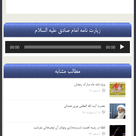
زیارت نامه امام صادق علیه السلام
پخش‌کننده
00:00
00:00
صوت
مطالب مشابه
ویژه نامه ماه مبارک رمضان
9 اسفند 03
حضرت آیت الله العظمی نوری همدانی
18 اردیبهشت 98
لطفا در زمينه اهميت شب‌زنده‌داري وموانع آن توضيحاتي بفرماييد.
2 اسفند 96