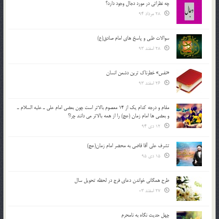
چه نظراتی در مورد دجال وجود دارد؟
28 مرداد 94
سوالات طبی و پاسخ های امام صادق(ع)
28 اسفند 93
«نفس» خطرناک ترین دشمن انسان
26 اسفند 93
مقام و درجه كدام يك از 14 معصوم بالاتر است چون بعضي امام علي ـ عليه السلام ـ
و بعضي ها امام زمان (عج) را از همه بالاتر مي دانند چرا؟
12 دی 94
تشرف علي آقا قاضي به محضر امام زمان(عج)
15 دی 95
طرح همگانی خواندن دعای فرج در لحظه تحویل سال
27 اسفند 03
چهل حدیث نگاه به نامحرم