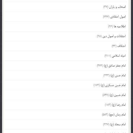
اصحاب و یاران
(37)
اصول اعتقادی
(777)
اطلاعیه ها
(26)
اعتقادات و اصول دین
(28)
اعتکاف
(43)
اعیاد اسلامی
(211)
امام جعفر صادق (ع)
(372)
امام حسن (ع)
(233)
امام حسن عسکری (ع)
(172)
امام حسین (ع)
(847)
امام رضا (ع)
(182)
امام زمان (عج)
(583)
امام سجاد (ع)
(227)