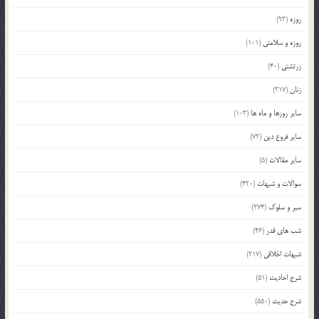
روزه
(93)
روزه و سلامتی
(101)
زرتشتی
(40)
زنان
(317)
سایر روزها و ماه ها
(103)
سایر فروع دین
(72)
سایر مقالات
(5)
سوالات و شبهات
(420)
سیر و سلوک
(274)
شب های قدر
(46)
شبهات اخلاقی
(217)
شرح احادیث
(51)
شرح حدیث
(550)