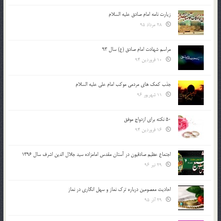
زیارت نامه امام صادق علیه السلام
28 مرداد 95
مراسم شهادت امام صادق (ع) سال 93
10 فروردین 94
جذب کمک های مردمی موکب امام علی علیه السلام
11 شهریور 96
50 نکته برای ازدواج موفق
16 فروردین 94
اجتماع عظیم صادقیون در آستان مقدس امامزاده سید جلال الدین اشرف سال 1396
29 تیر 96
احادیث معصومین درباره ترک نماز و سهل انگاری در نماز
29 آذر 95