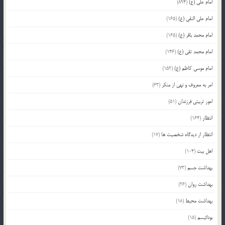
امام علی (ع)
(894)
امام علی النقی (ع)
(165)
امام محمد باقر (ع)
(165)
امام محمد تقی (ع)
(146)
امام موسی کاظم (ع)
(152)
امر به معروف و نهی از منکر
(63)
امور تربیتی فرزندان
(51)
انتظار
(164)
انتظار از دیدگاه شخصیت ها
(17)
اهل بیت
(104)
بهداشت جسم
(73)
بهداشت روان
(26)
بهداشت محیط
(18)
بودائیسم
(15)