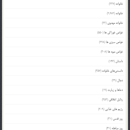
خانواده
(227)
خانواده
(2,682)
خانواده مهدوی
(22)
خواص خوراکی ها
(550)
خواص سبزی ها
(228)
خواص میوه ها
(308)
داستان
(146)
دانستنی‌های خانواده
(357)
دجال
(29)
دعاها و زیارت
(19)
رذایل اخلاقی
(252)
رژیم های غذایی
(209)
روز قدس
(31)
روز مباهله
(41)