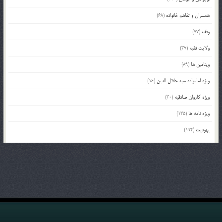
همسران و تفاهم خانواده
(68)
وقف
(77)
ولایت فقیه
(37)
ویتامین ها
(89)
ویژه امامزاده سید جلال الدین
(16)
ویژه کاروان صادقیه
(30)
ویژه نامه ها
(135)
یهودیت
(194)