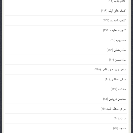
کلام جدید
(34)
کمک های اولیه
(116)
گلچین احادیث
(372)
گنجینه معارف
(495)
ماه رجب
(20)
ماه رمضان
(176)
ماه شعبان
(20)
ماهها و روزهای خاص
(745)
مبانی اعتقادی
(20)
مختلف
(367)
مدعیان دروغین
(25)
مراجع معظم تقلید
(15)
مردان
(40)
مسجد
(87)