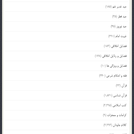
عید غدیر خم
(185)
عید فطر
(35)
عید نوروز
(45)
غیبت امام
(291)
فضایل اخلاقی
(183)
فضایل و رذایل اخلاقی
(168)
فضایل و ویژگی ها
(10)
فقه و احکام شرعی
(340)
قرآن
(23)
قرآن شناسی
(1,861)
کتب اسلامی
(2,295)
کرامات و معجزات
(9)
کلام جاودان
(2,293)