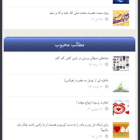
ویژه مبعث حضرت محمد صلی الله علیه و اله و سلم
25 دی 04
مطالب محبوب
نمادهای شیطان پرستی در بازی کلش آف کلنز
11 مرداد 94
خاطره ای از توسل به حضرت زهرا(س)
23 خرداد 94
تجارت پُرسود ازدواج موقت !
16 شهریور 04
براي اينكه دل پدر و مادر را به دست آوريم و هميشه از ما راضي باشند چكار بايد
بكنيم؟
23 تیر 95