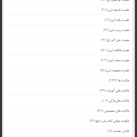
حضرت خدیجه (س)
(41)
حضرت رقیه (س)
(13)
حضرت زینب (س)
(66)
حضرت علی اکبر (ع)
(23)
حضرت فاطمه (س)
(530)
حضرت محمد (ص)
(613)
حضرت معصومه (س)
(45)
حکایت ها
(2,244)
حکایت های آموزنده
(749)
حکایت های قرآنی
(107)
حکایت های معصومین
(838)
حکومت جهانی امام زمان (عج)
(24)
خاندان عصمت
(15)