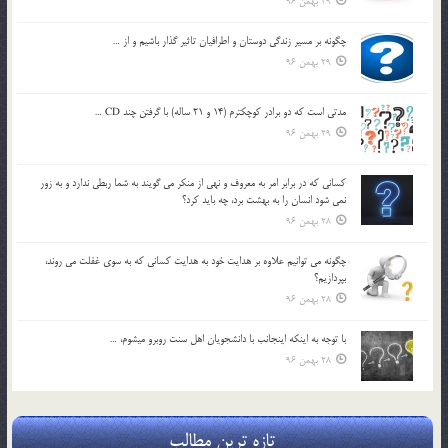
29 بهمن 96
چگونه بر مسير زندگي دوستان و اطرافيان تاثير گذار باشيم و از …
29 بهمن 96
مدتي است كه دو برادر كوچكترم (14 و 21 ساله) با گرفتن چند CD …
29 بهمن 96
كساني كه در برابر امر به معروف و نهي از منكر مي گويند به شما ربطي ندارد و به زور
نمي شود انسان را به بهشت برد، چه بايد كرد؟
28 بهمن 96
چگونه مي توانيم علاوه بر هدايت خود به هدايت كساني كه به سوي غفلت مي روند،
بپردازيم؟
28 بهمن 96
با توجه به اينكه اينجانب با دانشجويان اهل سنت روبرو مي‎شوم، …
28 بهمن 96
تازه ترین مطالب