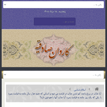
پنجشنبه , 15 مرداد 1405
اسلام شناسی
آيا عذاب در برزخ باعث كم شدن عذاب در قيامت مي شود و انساني كه حدود هزار سال مانده به قيامت بميرد
با يكي كه يك روز مانده به قيامت بميرد آيا عذاب آنها با هم فرق دارد؟