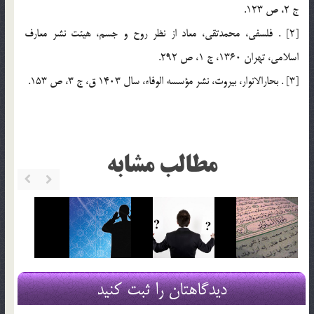
ج 2، ص 123.
[2] . فلسفي، محمدتقي، معاد از نظر روح و جسم، هيئت نشر معارف
اسلامي، تهران 1360، ج 1، ص 292.
[3] . بحارالانوار، بيروت، نشر مؤسسه الوفاء، سال 1403 ق، ج 3، ص 153.
مطالب مشابه
دیدگاهتان را ثبت کنید