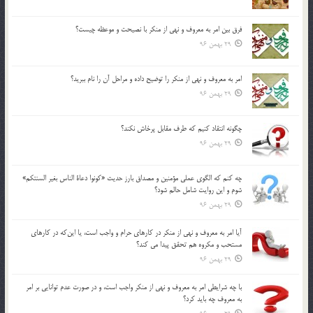
فرق بين امر به معروف و نهي از منكر با نصيحت و موعظه چيست؟
29 بهمن 96
امر به معروف و نهي از منكر را توضيح داده و مراحل آن را نام ببريد؟
29 بهمن 96
چگونه انتقاد كنيم كه طرف مقابل پرخاش نكند؟
29 بهمن 96
چه كنم كه الگوي عملي مؤمنين و مصداق بارز حديث «كونوا دعاة الناس بغير السنتكم»
شوم و اين روايت شامل حالم شود؟
29 بهمن 96
آيا امر به معروف و نهي از منكر در كارهاي حرام و واجب است، يا اين‌كه در كارهاي
مستحب و مكروه هم تحقق پيدا مي كند؟
29 بهمن 96
با چه شرايطي امر به معروف و نهي از منکر واجب است، و در صورت عدم توانايي بر امر
به معروف چه بايد کرد؟