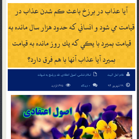
آيا عذاب در برزخ باعث كم شدن عذاب در
قيامت مي شود و انساني كه حدود هزار سال مانده به
قيامت بميرد با يكي كه يك روز مانده به قيامت
بميرد آيا عذاب آنها با هم فرق دارد؟
خادم اهل البیت
اسلام شناسی
,
اصول اعتقادی
,
نقد و پاسخ به شبهات
29 شهریور 94
0 دیدگاه
1675بازدید