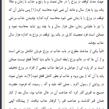
جهت مدت توقف در برزخ را در حال نعمت و يا رنج و عذاب با زمان و مثلاً
يك روز يا هزار سال و مانند آن نمي شود محاسبه كرد.[1] پس بدليل آن كه
توقف در برزخ را با زمان نمي شود محاسبه كرد اندازه چشيدن عذاب برزخي
را نيز با مقياس زمان، مثل هزار سال و يا چند روز نبايد محاسبه نمود و
ممكن است فرد معصيت كاري در يك روز توقف در برزخ به اندازه هزار سال
عذاب بچشد.
ثانياً يكي از مباحث مطرح در باب عذاب در برزخ جريان تكامل برزخي است
و از آن جا كه در عالم برزخ رابطه انسان با عالم دنيا كاملاً قطع نيست ممكن
است بر اثر پاره اي از عوامل و شرايط عذاب بعضي از افراد در برزخ تخفيف
يابد يا آن كه از بين برود و عذاب او بطور كامل قطع شود.[2] به عنوان نمونه
در روايتي از رسول اكرم ـ صلي الله عليه و آله ـ رسيده كه فرمود: حضرت
مسيح به قبري گذر كرد كه صاحب آن در حال عذاب بود، سال بعد از كنار
همان قبر گذشت و صاحب قبر را گرفتار عذاب نيافت، از پيشگاه الهي
درخواست نمود كه او را از علت تغيير وضع آگاه، كند، خداوند به حضرت