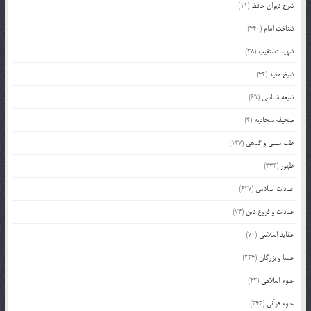
شرح دیوان حافظ
(11)
شناخت امام
(440)
شهید دستغیب
(38)
شیخ مفید
(42)
شیعه شناسی
(69)
صحیفه سجادیه
(4)
طب سنتی و گیاهی
(147)
ظهور
(334)
عبادات اسلامی
(627)
عبادات و فروع دین
(34)
عقاید اسلامی
(70)
علما و بزرگان
(224)
علوم اسلامی
(43)
علوم قرآنی
(343)