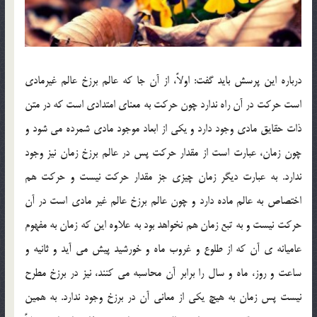
درباره اين پرسش بايد گفت: اولاً، از آن جا كه عالم برزخ عالم غيرمادي
است حرکت در آن راه ندارد چون حركت به معناي امتدادي است كه در متن
ذات حقايق مادي وجود دارد و يكي از ابعاد موجود مادي شمرده مي شود و
چون زمان، عبارت است از مقدار حركت پس در عالم برزخ زمان نيز وجود
ندارد. به عبارت ديگر زمان چيزي جز مقدار حرکت نيست و حرکت هم
اختصاص به عالم ماده دارد و چون عالم برزخ عالم غير مادي است در آن
حرکت نيست و به تبع زمان هم نخواهد بود به علاوه اين که زمان به مفهوم
عاميانه ي آن كه از طلوع و غروب ماه و خورشيد پيش مي آيد و ثانيه و
ساعت و روز، ماه و سال را برابر آن محاسبه مي كنند، نيز در برزخ مطرح
نيست پس زمان به هيچ يكي از معاني آن در برزخ وجود ندارد. به همين