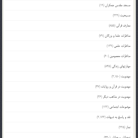
مسجد مقدس جمکران
(19)
مسیحیت
(229)
معارف قرآنی
(855)
مناظرات علما و بزرگان
(79)
مناظرات علمی
(139)
مناظرات معصومین
(60)
مهارتهای زندگی
(845)
مهدویت
(2,150)
مهدویت در قرآن و روایات
(47)
مهدویت در مذاهب دیگر
(36)
موضوعات اجتماعی
(122)
نقد و پاسخ به شبهات
(2,166)
نماز
(225)
نوجوانان و جوانان
(440)