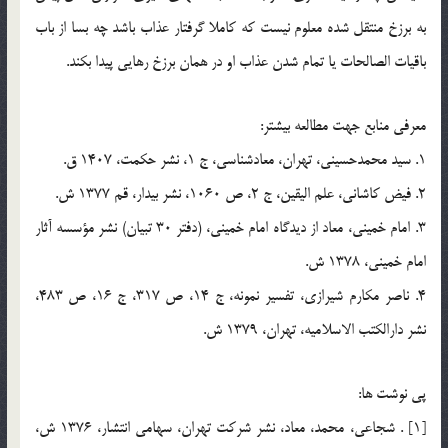
به برزخ منتقل شده معلوم نيست که کاملا گرفتار عذاب باشد چه بسا از باب
باقيات الصالحات يا تمام شدن عذاب او در همان برزخ رهايي پيدا بکند.
معرفي منابع جهت مطالعه بيشتر:
1. سيد محمدحسيني، تهران، معادشناسي، ج 1، نشر حكمت، 1407 ق.
2. فيض كاشاني، علم اليقين، ج 2، ص 1060، نشر بيدار، قم 1377 ش.
3. امام خميني، معاد از ديدگاه امام خميني، (دفتر 30 تبيان) نشر مؤسسه آثار
امام خميني، 1378 ش.
4. ناصر مكارم شيرازي، تفسير نمونه، ج 14، ص 317، ج 16، ص 483،
نشر دارالكتب الاسلاميه، تهران، 1379 ش.
پي نوشت ها:
[1] . شجاعي، محمد، معاد، نشر شركت تهران، سهامي انتشار، 1376 ش،