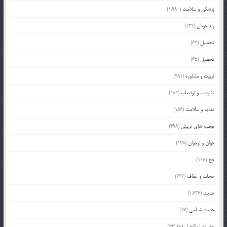
پزشکی و سلامت
(1,980)
پند خوبان
(129)
تحصیل
(62)
تحصیل
(65)
تربیت و مشاوره
(481)
تشرفات و توقیعات
(181)
تغذیه و سلامت
(156)
توصیه های تربیتی
(498)
جوان و نوجوان
(148)
حج
(118)
حجاب و عفاف
(333)
حدیث
(1,737)
حدیث شناسی
(97)
حضرت ابوالفضل (ع)
(54)