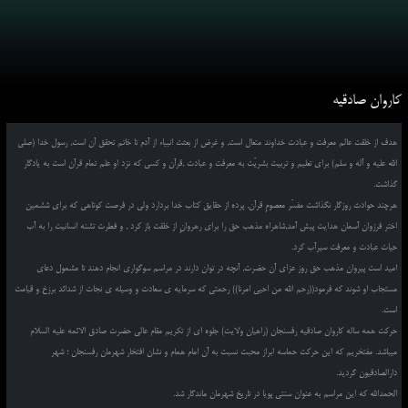
کاروان صادقیه
هدف از خلقت عالم معرفت و عبادت خداوند متعال است, و غرض از بعثت انبیاء از آدم تا خاتم تحقق آن است, رسول خدا (صلی
الله علیه و آله و سلم) برای تعلیم و تربیت بشریّت به معرفت و عبادت ,قرآن و کسی که نزد او علم تمام قرآن است به یادگار
گذاشت.
هرچند حوادث روزگار نگذاشت مفسّر معصومِ قرآن, پرده از حقایق کتاب خدا بردارد ولی در فرصت کوتاهی که برای ششمین
اختر فرزوان آسمان هدایت پیش آمد,شاهراه مذهب حق را برای رهروانِ از خلقت باز کرد , و فطرت تشنه انسانیت را به آب
حیات عبادت و معرفت سیرآب کرد.
امید است پیروان مذهب حق روز عزای آن حضرت, آنچه در توان دارند در مراسم سوگواری انجام دهند تا مشمول دعای
مستجاب او شوند که فرمود((رحم الله من احیی امرنا)) رحمتی که سرمایه ی سعادت و وسیله ی نجات از شدائد برزخ و قیامت
است.
حرکت همه ساله کاروان صادقیه رفسنجان (راهیان ولایت) جلوه ای از تکریم مقام عالی حضرت صادق الائمه علیه السلام
میباشد. مفتخریم که این حرکت حماسه ابراز محبت نسبت به آن امام همام و نشان افتخار شهرمان رفسنجان ؛ شهر
دارالصادقیون گردید.
الحمدالله که این مراسم به عنوان سنتی پویا در تاریخ شهرمان ماندگار شد.