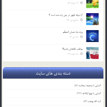
13 خرداد 94
آیا جرقه ظهور در یمن زده شده است ؟!
8 فروردین 94
ویژه ماه شعبان المعظّم
28 دی 04
مواظب نگاهتان باشید!!!
18 اسفند 93
دسته بندی های سایت
آشنایی با صحیفه سجادیه
(56)
آشنایی با نهج البلاغه
(392)
آیت الله بهجت
(54)