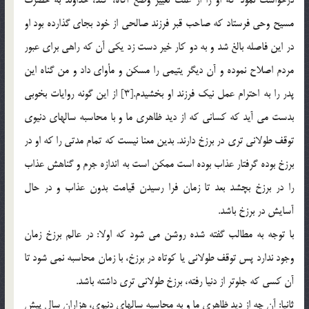
مسيح وحي فرستاد كه صاحب قبر فرزند صالحي از خود بجاي گذارده بود او
در اين فاصله بالغ شد و به دو كار خير دست زد يكي آن كه راهي براي عبور
مردم اصلاح نموده و آن ديگر يتيمي را مسكن و مأواي داد و من گناه اين
پدر را به احترام عمل نيك فرزند او بخشيدم.[3] از اين گونه روايات بخوبي
بدست مي آيد كه كساني که از ديد ظاهري ما و با محاسبه سالهاي دنيوي
توقف طولاني تري در برزخ دارند. بدين معنا نيست كه تمام مدتي را كه او در
برزخ بوده گرفتار عذاب بوده است ممكن است به اندازه جرم و گناهش عذاب
را در برزخ بچشد بعد تا زمان فرا رسيدن قيامت بدون عذاب و در حال
آسايش در برزخ باشد.
با توجه به مطالب گفته شده روشن مي شود که اولا: در عالم برزخ زمان
وجود ندارد پس توقف طولاني يا کوتاه در برزخ، با زمان محاسبه نمي شود تا
آن کسي که جلوتر از دنيا رفته، برزخ طولاني تري داشته باشد.
ثانيا: آن چه از ديد ظاهري ما و به محاسبه سالهاي دنيوي، هزاران سال پيش