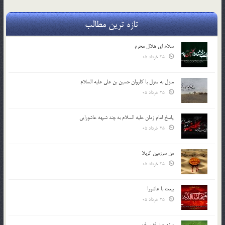
تازه ترین مطالب
سلام ای هلال محرم
25 خرداد 05
منزل به منزل با کاروان حسین بن علی علیه السلام
25 خرداد 05
پاسخ امام زمان علیه السلام به چند شبهه عاشورایی
25 خرداد 05
من سرزمین کربلا
25 خرداد 05
بیعت با عاشورا
25 خرداد 05
ویژه عید غدیر خم