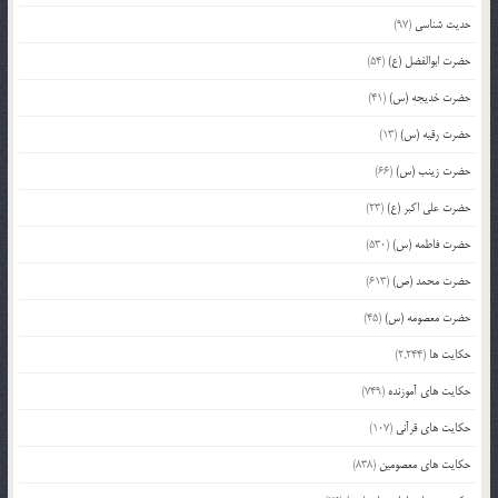
حدیث شناسی
(97)
حضرت ابوالفضل (ع)
(54)
حضرت خدیجه (س)
(41)
حضرت رقیه (س)
(13)
حضرت زینب (س)
(66)
حضرت علی اکبر (ع)
(23)
حضرت فاطمه (س)
(530)
حضرت محمد (ص)
(613)
حضرت معصومه (س)
(45)
حکایت ها
(2,244)
حکایت های آموزنده
(749)
حکایت های قرآنی
(107)
حکایت های معصومین
(838)