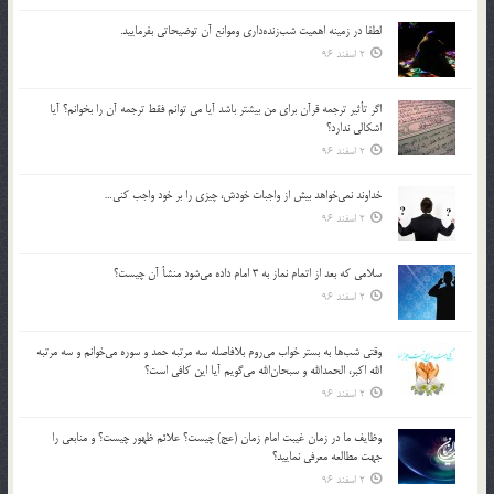
لطفا در زمينه اهميت شب‌زنده‌داري وموانع آن توضيحاتي بفرماييد.
2 اسفند 96
اگر تأثير ترجمه قرآن براي من بيشتر باشد آيا مي توانم فقط ترجمه آن را بخوانم؟ آيا
اشكالي ندارد؟
2 اسفند 96
خداوند نمي‌خواهد بيش از واجبات خودش، چيزي را بر خود واجب كني…
2 اسفند 96
سلامي كه بعد از اتمام نماز به 3 امام داده مي‌شود منشأ آن چيست؟
2 اسفند 96
وقتي شب‌ها به بستر خواب مي‌روم بلافاصله سه مرتبه حمد و سوره مي‌خوانم و سه مرتبه
الله اكبر، الحمدالله و سبحان‌الله مي‌گويم آيا اين كافي است؟
2 اسفند 96
وظايف ما در زمان غيبت امام زمان (عج) چيست؟ علائم ظهور چيست؟ و منابعي را
جهت مطالعه معرفي نماييد؟
2 اسفند 96