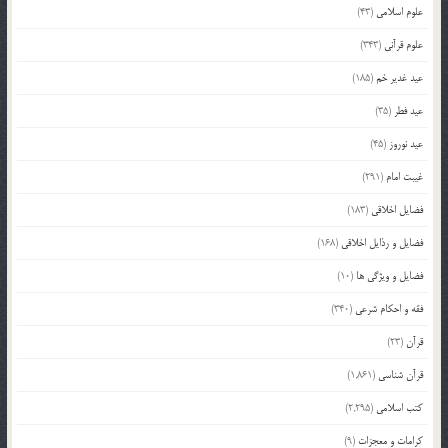
علوم اسلامی
(43)
علوم قرآنی
(343)
عید غدیر خم
(185)
عید فطر
(35)
عید نوروز
(45)
غیبت امام
(291)
فضایل اخلاقی
(183)
فضایل و رذایل اخلاقی
(168)
فضایل و ویژگی ها
(10)
فقه و احکام شرعی
(340)
قرآن
(23)
قرآن شناسی
(1,861)
کتب اسلامی
(2,295)
کرامات و معجزات
(9)