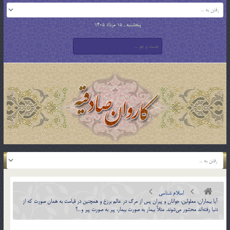
پنجشنبه , 15 مرداد 1405
اسلام شناسی
آيا بيماران، معلولين، جوانان و پيران پس از مرگ در عالم برزخ و همچنين در قيامت به همان صورت كه از
دنيا رفته‌اند محشور مي‌شوند. مثلاً بيمار به صورت بيمار، پير به صورت پير و…؟