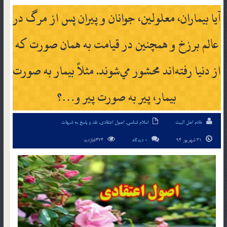
آيا بيماران، معلولين، جوانان و پيران پس از مرگ در
عالم برزخ و همچنين در قيامت به همان صورت كه
از دنيا رفته‌اند محشور مي‌شوند. مثلاً بيمار به صورت
بيمار، پير به صورت پير و…؟
خادم اهل البیت
اسلام شناسی
,
اصول اعتقادی
,
نقد و پاسخ به شبهات
31 شهریور 94
0 دیدگاه
5424بازدید