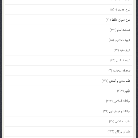
شرح حدیث
(550)
شرح دیوان حافظ
(11)
شناخت امام
(440)
شهید دستغیب
(38)
شیخ مفید
(42)
شیعه شناسی
(69)
صحیفه سجادیه
(4)
طب سنتی و گیاهی
(147)
ظهور
(334)
عبادات اسلامی
(627)
عبادات و فروع دین
(34)
عقاید اسلامی
(70)
علما و بزرگان
(224)