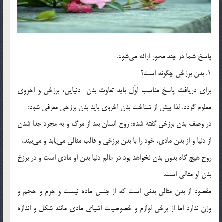
پاسخ شما در چند محور ارائه مي‌شود:
1. بدن برزخي چگونه است؟
براي دريافت پاسخ مناسب اوّل بايد تفاوت بدن دنيايي، برزخي و اخروي
معلوم گردد. لذا پيش از شناخت بدن اخروي بايد بدن برزخي معرفي شود:
در وصف بدن برزخي گفته شده: روح انسان بعد از مرگ و به مجرد جدا شدن
از دنيا و از بدن مادي، خود را با بدن برزخي و قالب مثالي مي‌يابد و مي‌بيند،
روح هيچ گاه بدون بدن نخواهد بود در عالم دنيا بدن او مادي است و در برزخ
بدن او مثالي است.
مقصود از بدن مثالي بدني است که از جنس ماده نيست و جرم و حجم و
وزن ندارد اما از برخي لوازم و خصوصيات اشياي مادي مانند شکل و اندازه