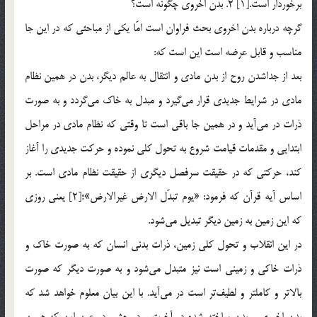
برخوردار است.[1] 2. بدن اخروي چگونه است؟
گرچه درباره بدن اخروي بحث فراوان است امّا يكي از مباحثي كه در اين جا
مناسب و قابل عرضه است اين است كه:
بعد از جداشدن روح از بدن مادي و انتقال به عالم ديگر، بدن در همين نظام
مادي در شرايط جديدي قرار مي‌گيرد و مبدل به خاك مي‌گردد و به صورت
ذرات در مي‌آيد و در همين جا باقي است تا وقتي كه نظام مادي در مراحل
ابتدايي و مقدمات قيامت شروع به تحول كلي نموده و حركت جديدي را آغاز
كند، حركتي كه در حقيقت سرفصل ديگري از حقيقت نظام مادي است. بر
اساس آيه قرآن كه فرمود: «يوم تبدّل الارض غيرالارض»؛[2] يعني روزي
كه اين زمين به زمين ديگر تبديل مي‌شود.
در اين انقلاب و تحول كلي زمين، ذرات بدني انسان كه به صورت خاك و
ذرات خاكي و زميني است نيز متبدل مي‌شود و به صورت ديگر كه صورت
بالاتر و كاملتر و لطيف‌تر است در مي‌آيد. با اين بيان معلوم خواهد شد كه
بدن اخروي و بدن ساخته شده در آخرت و در حشر، در عين اين كه همين