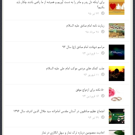
براي اينكه دل پدر و مادر را به دست آوريم و هميشه از ما راضي باشند چكار بايد
بكنيم؟
23 تیر 95
زیارت نامه امام صادق علیه السلام
28 مرداد 95
مراسم شهادت امام صادق (ع) سال 93
10 فروردین 94
جذب کمک های مردمی موکب امام علی علیه السلام
11 شهریور 96
50 نکته برای ازدواج موفق
16 فروردین 94
اجتماع عظیم صادقیون در آستان مقدس امامزاده سید جلال الدین اشرف سال 1396
29 تیر 96
احادیث معصومین درباره ترک نماز و سهل انگاری در نماز