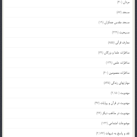
مردان
(40)
مسجد
(87)
مسجد مقدس جمکران
(19)
مسیحیت
(229)
معارف قرآنی
(855)
مناظرات علما و بزرگان
(79)
مناظرات علمی
(139)
مناظرات معصومین
(60)
مهارتهای زندگی
(845)
مهدویت
(2,150)
مهدویت در قرآن و روایات
(47)
مهدویت در مذاهب دیگر
(36)
موضوعات اجتماعی
(122)
نقد و پاسخ به شبهات
(2,166)