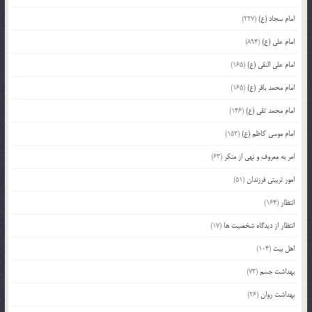
امام سجاد (ع)
(227)
امام علی (ع)
(894)
امام علی النقی (ع)
(165)
امام محمد باقر (ع)
(165)
امام محمد تقی (ع)
(146)
امام موسی کاظم (ع)
(152)
امر به معروف و نهی از منکر
(63)
امور تربیتی فرزندان
(51)
انتظار
(164)
انتظار از دیدگاه شخصیت ها
(17)
اهل بیت
(104)
بهداشت جسم
(73)
بهداشت روان
(26)