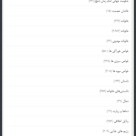
حکومت جهانی امام زمان (عج)
(24)
خاندان عصمت
(15)
خانواده
(227)
خانواده
(2,682)
خانواده مهدوی
(22)
خواص خوراکی ها
(550)
خواص سبزی ها
(228)
خواص میوه ها
(308)
داستان
(146)
دانستنی‌های خانواده
(357)
دجال
(29)
دعاها و زیارت
(19)
رذایل اخلاقی
(252)
رژیم های غذایی
(209)