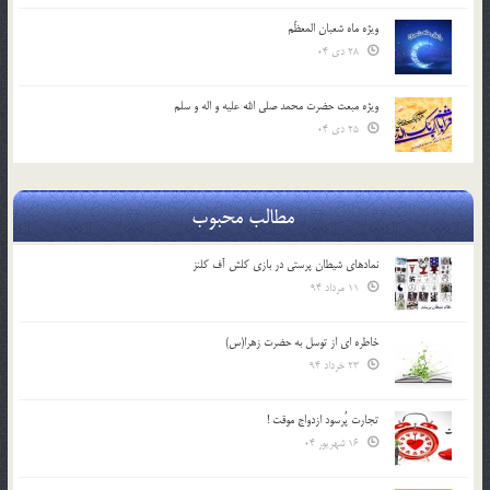
ویژه ماه شعبان المعظّم
28 دی 04
ویژه مبعث حضرت محمد صلی الله علیه و اله و سلم
25 دی 04
مطالب محبوب
نمادهای شیطان پرستی در بازی کلش آف کلنز
11 مرداد 94
خاطره ای از توسل به حضرت زهرا(س)
23 خرداد 94
تجارت پُرسود ازدواج موقت !
16 شهریور 04