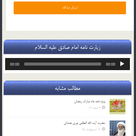
زیارت نامه امام صادق علیه السلام
پخش‌کننده
00:00
00:00
صوت
مطالب مشابه
ویژه نامه ماه مبارک رمضان
9 اسفند 03
حضرت آیت الله العظمی نوری همدانی
18 اردیبهشت 98