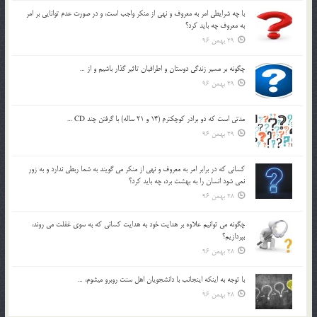
با چه شرايطي امر به معروف و نهي از منکر واجب است، و در صورت عدم توانايي بر امر
به معروف چه بايد کرد؟
29 بهمن 96
چگونه بر مسير زندگي دوستان و اطرافيان تاثير گذار باشيم و از …
29 بهمن 96
مدتي است كه دو برادر كوچكترم (14 و 21 ساله) با گرفتن چند CD …
29 بهمن 96
كساني كه در برابر امر به معروف و نهي از منكر مي گويند به شما ربطي ندارد و به زور
نمي شود انسان را به بهشت برد، چه بايد كرد؟
28 بهمن 96
چگونه مي توانيم علاوه بر هدايت خود به هدايت كساني كه به سوي غفلت مي روند،
بپردازيم؟
28 بهمن 96
با توجه به اينكه اينجانب با دانشجويان اهل سنت روبرو مي‎شوم، …
28 بهمن 96