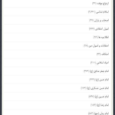
ازدواج موقت
(32)
اسلام شناسی
(2,661)
اصحاب و یاران
(37)
اصول اعتقادی
(777)
اطلاعیه ها
(26)
اعتقادات و اصول دین
(28)
اعتکاف
(43)
اعیاد اسلامی
(211)
امام جعفر صادق (ع)
(372)
امام حسن (ع)
(233)
امام حسن عسکری (ع)
(172)
امام حسین (ع)
(847)
امام رضا (ع)
(182)
امام زمان (عج)
(583)