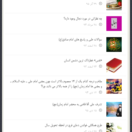
29 آذر 95
چه نظراتی در مورد دجال وجود دارد؟
28 مرداد 94
سوالات طبی و پاسخ های امام صادق(ع)
28 اسفند 93
«نفس» خطرناک ترین دشمن انسان
26 اسفند 93
مقام و درجه كدام يك از 14 معصوم بالاتر است چون بعضي امام علي ـ عليه السلام ـ
و بعضي ها امام زمان (عج) را از همه بالاتر مي دانند چرا؟
12 دی 94
تشرف علي آقا قاضي به محضر امام زمان(عج)
15 دی 95
طرح همگانی خواندن دعای فرج در لحظه تحویل سال
27 اسفند 03