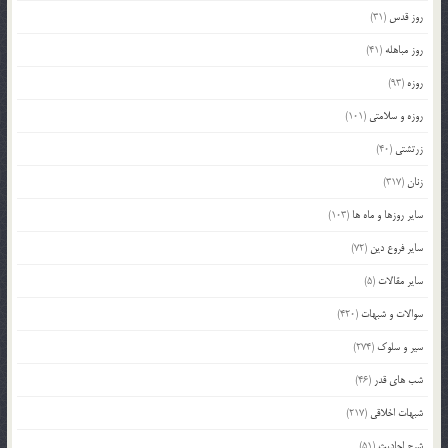
روز قدس
(31)
روز مباهله
(41)
روزه
(93)
روزه و سلامتی
(101)
زرتشتی
(40)
زنان
(317)
سایر روزها و ماه ها
(103)
سایر فروع دین
(72)
سایر مقالات
(5)
سوالات و شبهات
(420)
سیر و سلوک
(274)
شب های قدر
(46)
شبهات اخلاقی
(217)
شرح احادیث
(51)