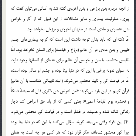
از آنچه درباره بدن برزخي و بدن اخروي گفته شد به آساني مي‌توان گفت كه
پيري، معلوليت، بيماري و ساير مشكلات از اين قبيل كه از آثار و خواص
بدن عنصري و مادي است در بدنهاي اخروي و برزخي نخواهد بود.
امّا نكته‌اي كه بايد بدان توجه داشت اين است كه گرچه بيماري‌هاي جسم
طبيعي و بدن مادي در آن عالم (برزخ و قيامت) براي انسان نخواهد بود، امّا
نقايص متناسب با بدن و خواص آن عالم براي عده‌اي از انسانها وجود دارد،
به عنوان نمونه برخي با اين كه در دنيا بينا بوده و چشم او سالم بوده است،
‌امّا در قيامت كور و نابينا محشور مي‌شوند. (البته نابينائي متناسب با آن عالم)
قرآن كريم در اين باره مي‌گويد: «من اعرض عن ذكري فان له معيشةً ضنكاً
و نحشره يوم القيامة اعمي»؛ يعني كسي كه از ياد حق اعراض كند دچار
زندگي تنگ شده و هميشه در فشار است و در قيامت كور محشور مي‌شود.
[4] اين افراد وقتي مي‌بينند كورند سؤال مي‌كنند با اين كه در دنيا بينا بوده
چرا كور محشور شده‌اند، مگر قرار نبود كه هر كس هر چه است به همان