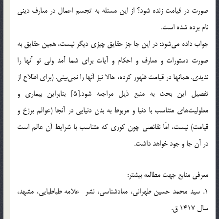
صورت در قيامت زنده شود؟ از اين مسئله به تجسم اعمال در معارف ديني
نام برده شده است.
جواب داده مي‌شود: در اين جا جز حقايق چيزي ديگر نيست، همين حقايق به
صورت دستورات و معارف و احكام و آيات براي شما آمد ولي تو آنها را
نديدي. همانها در قيامت ظهور كرده، حالا نيز آنها را نمي‌بيني. (براي اطلاع از
تفصيل اين بحث به منبع ذيل مراجعه شود.[5] بنابراين بيماري و
معلوليت‌هاي متناسب با دنيا و مربوط به بدن دنيايي در آنجا (عوالم برزخ و
قيامت) نيست، امّا نقائصي چون کوري که متناسب با شرايط آن عالم است
در آن جا و جود خواهد داشت.
معرفي منابع جهت مطالعه بيشتر:
1. سيد محمد حسين طهراني، معادشناسي، نشر علامه طباطبايي، مشهد،
سال 1417 ق.