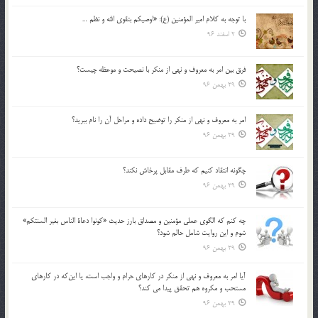
با توجه به كلام امير المؤمنين (ع): «اوصيكم بتقوي الله و نظم …
2 اسفند 96
فرق بين امر به معروف و نهي از منكر با نصيحت و موعظه چيست؟
29 بهمن 96
امر به معروف و نهي از منكر را توضيح داده و مراحل آن را نام ببريد؟
29 بهمن 96
چگونه انتقاد كنيم كه طرف مقابل پرخاش نكند؟
29 بهمن 96
چه كنم كه الگوي عملي مؤمنين و مصداق بارز حديث «كونوا دعاة الناس بغير السنتكم»
شوم و اين روايت شامل حالم شود؟
29 بهمن 96
آيا امر به معروف و نهي از منكر در كارهاي حرام و واجب است، يا اين‌كه در كارهاي
مستحب و مكروه هم تحقق پيدا مي كند؟
29 بهمن 96