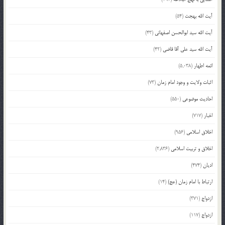
آیت الله بهجت
(54)
آیت الله سید ابوالحسن اصفهانی
(43)
آیت الله سید علی آقا قاضی
(42)
ائمه اطهار
(5,038)
اثبات ولایت و وجود امام زمان
(73)
احادیث موضوعی
(550)
اخبار
(717)
اخلاق اسلامی
(956)
اخلاق و تربیت اسلامی
(2,836)
ادیان
(474)
ارتباط با امام زمان (عج)
(14)
ازدواج
(371)
ازدواج
(117)