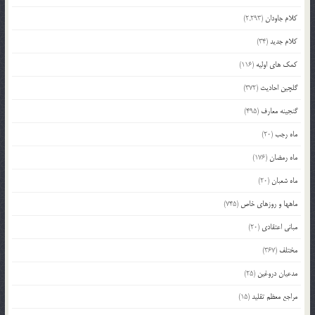
کلام جاودان
(2,293)
کلام جدید
(34)
کمک های اولیه
(116)
گلچین احادیث
(372)
گنجینه معارف
(495)
ماه رجب
(20)
ماه رمضان
(176)
ماه شعبان
(20)
ماهها و روزهای خاص
(745)
مبانی اعتقادی
(20)
مختلف
(367)
مدعیان دروغین
(25)
مراجع معظم تقلید
(15)