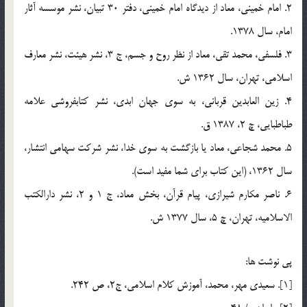
2. امام خميني، معاد از ديدگاه امام خميني، دفتر 30 تبيان، نشر موسسه آثار
امام، سال 1378.
3. فلسفي، محمد تقي، معاد از نظر روح و جسم، ج 3، نشر هيئت، نشر معارف
اسلامي، تهران، سال 1362 ش.
4. زين العابدين قرباني، به سوي جهان ابدي، نشر كتابفروشي علامه
طباطبايي، چ 2، 1387 ق.
5. محمد شجاعي، معاد يا بازگشت به سوي خدا، نشر شركت سهامي انتشار،
سال 1362، (اين كتاب براي شما مفيد است).
6. ناصر مكارم شيرازي، پيام قرآن، بخش معاد، ج 1 و 2، نشر دارالكتب
الاسلاميه، تهران، چ 5، سال 1377 ش.
پي نوشت ها:
[1]. سعيدي مهر، محمد، آموزش کلام اسلامي، ج2، ص 242.