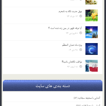
چهل حدیث نگاه به نامحرم
13 خرداد 94
آیا جرقه ظهور در یمن زده شده است ؟!
8 فروردین 94
ویژه ماه شعبان المعظّم
28 دی 04
مواظب نگاهتان باشید!!!
18 اسفند 93
دسته بندی های سایت
آشنایی با صحیفه سجادیه
(56)
آشنایی با نهج البلاغه
(392)