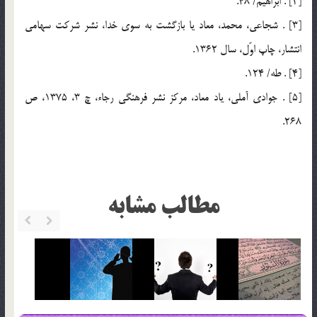
[2] . ابراهيم/ 48.
[3] . شجاعي، محمد، معاد يا بازگشت به سوي خدا، نشر شركت سهامي
انتشار، چاپ اوّل، سال 1362.
[4] . طه/ 124.
[5] . جوادي آملي، ياد معاد، مركز نشر فرهنگي رجاء، چ 3، 1375، ص
268.
مطالب مشابه