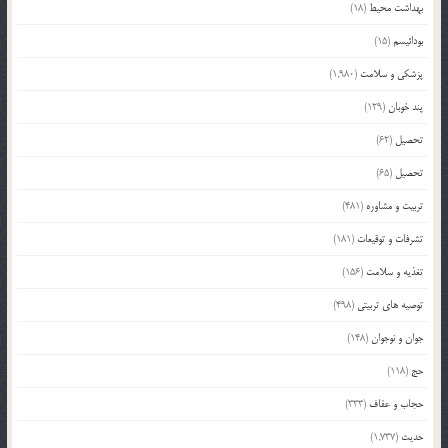
بهداشت محیط
(18)
بودائیسم
(15)
پزشکی و سلامت
(1,980)
پند خوبان
(129)
تحصیل
(62)
تحصیل
(65)
تربیت و مشاوره
(481)
تشرفات و توقیعات
(181)
تغذیه و سلامت
(156)
توصیه های تربیتی
(498)
جوان و نوجوان
(148)
حج
(118)
حجاب و عفاف
(333)
حدیث
(1,737)