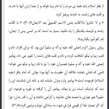
از نظر اسلام باید همه ی مردم را با نام زیبا خواند و از صدا زدن آنها با نام بد
و لقب های زشت، به شدت پرهیز کرد:
« و لا تنابزوا بالالقاب بئس الاسم الفسوقُ‌ بعد الایمان»(20)؛ « با القاب
زشت و ناپسند یکدیگر را یاد نکنید. بسیار بد است که بر کسی پس از ایمان،
نام کفرآمیز بگذارید».
روش رسول اکرم (صلی الله علیه و آله و سلم) این بود که برای افراد، نام و
لقب زیبا و نیکو انتخاب کرده و نام و لقب های زشت را تغییر می داد. پیامبر
(صلی الله علیه و آله و سلم) همسران خود را نیز با نام زیبا و نیکو می خواند؛
نامی که نشان دهنده علاقه آن حضرت به آنها بود؛ چنان که امام باقر (علیه
السلام) فرموده است:« پیامبر وارد منزل عایشه شد و تکه نان شکسته ای را
دید که نزدیک است زیر پا بماند. پیامبر آن را گرفته و خورد و فرمود: ای
حمیرا! هم جواری با نعمت های خداوند را گرامی داشته و آن را قدر بدان؛ چرا
که اگر نعمت خدا از قومی فراری شود، به سادگی دوباره برنمی گردد»(21).