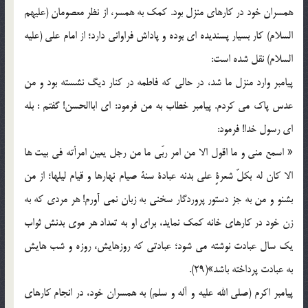
همسران خود در کارهای منزل بود. کمک به همسر، از نظر معصومان (علیهم
السلام) کار بسیار پسندیده ای بوده و پاداش فراوانی دارد؛ از امام علی (علیه
السلام) نقل شده است:
پیامبر وارد منزل ما شد، در حالی که فاطمه در کنار دیگ نشسته بود و من
عدس پاک می کردم. پیامبر خطاب به من فرمود: ای اباالحسن! گفتم : بله
ای رسول خدا! فرمود:
« اسمع منی و ما اقول الا من امر ربّی ما من رجل یعین امرأته فی بیت ها
الا کان له بکلّ شعرةٍ علی بدنه عبادة سنة صیام نهارها و قیام لیلها؛ از من
بشنو و من به جز دستور پروردگار سخنی به زبان نمی آورم! هر مردی که به
زن خود در کارهای خانه کمک نماید، برای او به تعداد هر موی بدنش ثواب
یک سال عبادت نوشته می شود؛ عبادتی که روزهایش، روزه و شب هایش
به عبادت پرداخته باشد»(29).
پیامبر اکرم (صلی الله علیه و آله و سلم) به همسران خود، در انجام کارهای