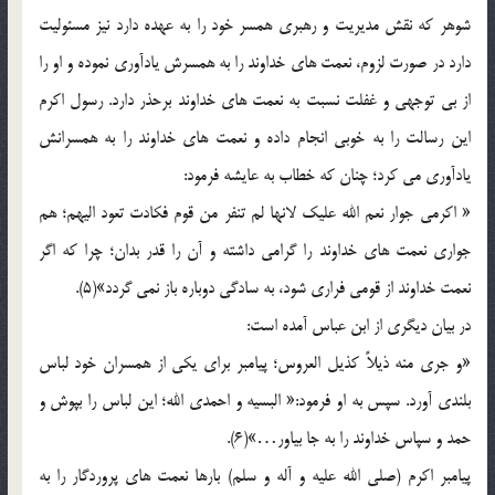
شوهر که نقش مدیریت و رهبری همسر خود را به عهده دارد نیز مسئولیت
دارد در صورت لزوم، نعمت های خداوند را به همسرش یادآوری نموده و او را
از بی توجهی و غفلت نسبت به نعمت های خداوند برحذر دارد. رسول اکرم
این رسالت را به خوبی انجام داده و نعمت های خداوند را به همسرانش
یادآوری می کرد؛ چنان که خطاب به عایشه فرمود:
« اکرمی جوار نعم الله علیک لانها لم تنفر من قوم فکادت تعود الیهم؛ هم
جواری نعمت های خداوند را گرامی داشته و آن را قدر بدان؛ چرا که اگر
نعمت خداوند از قومی فراری شود، به سادگی دوباره باز نمی گردد»(5).
در بیان دیگری از ابن عباس آمده است:
«و جری منه ذیلاً کذیل العروس؛ پیامبر برای یکی از همسران خود لباس
بلندی آورد. سپس به او فرمود:« البسیه و احمدی الله؛ این لباس را بپوش و
حمد و سپاس خداوند را به جا بیاور…»(6).
پیامبر اکرم (صلی الله علیه و آله و سلم) بارها نعمت های پروردگار را به