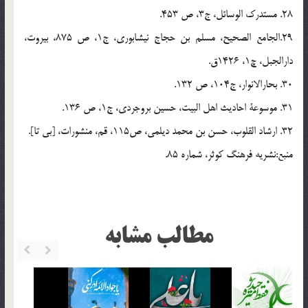
28. مستدرک الوسائل، ج3، ص 453.
29.الجامع الصحیح، مسلم بن حجاج نیشابوری، ج1، ص 875، بیروت،
دارالجبل، چ1، 1426ق.
30. بحارالانوار، ج104، ص 132.
31. موسوعة احادیث اهل البیت، حسین بروجردی، ج1، ص 136.
32. ارشاد القلوب، حسن بن محمد دیلمی، ص115، قم، منشورات، [بی تا].
منبع:نشریه فرهنگ کوثر، شماره 85.
مطالب مشابه