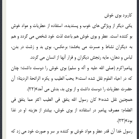
کاربرد بوی خوش
یکی دیگر از ویژگی های خوب و پسندیده، استفاده از عطریات و مواد خوش
بو کننده است. عطر و بوی خوش هم باعث لذت خود شخص می گردد و هم
به دیگران نشاط و مسرت می بخشد؛ برعکس، بوی بد و زشت در بدن،
لباس و دهان، مایه رنجش دیگران و فرار آنها از انسان می گردد.
پیامبراکرم (صلی الله علیه و آله و سلم) بوی خوش را دوست داشت؛ چنان
که در احیاء العلوم نقل شده است:« یحبّ الطیب و یکره الرائحة الردیئة؛ آن
حضرت عطریات را دوست داشت و از بوی بد، بدش می آمد»(22).
همچنین نقل شده:« کان رسول الله ینفق فی الطیب اکثر مما ینفق فی
الطعام؛ مصرف پیامبر در استفاده از بوی خوش، بیشتر از هزینه او در غذا
بود»(23).
رسول خدا آن قدر عطر و مواد خوش بو کننده بر سر و صورت خود می زد که