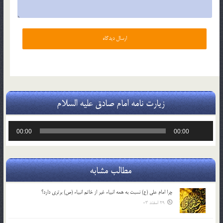
زیارت نامه امام صادق علیه السلام
پخش‌کننده
00:00
00:00
صوت
مطالب مشابه
چرا امام علی (ع) نسبت به همه انبیاء غیر از خاتم انبیاء (ص) برتری دارد؟
29 اسفند 03