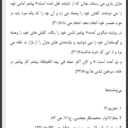
منزل یاری می رساند؛ چنان که از عایشه نقل شده است:« پیامبر لباس خود
را می دوخت، کفش خود را وصله می زد و آن چه را که یک مرد باید در
مورد همسر خود انجام دهد، انجام می داد»(30).
در روایت دیگری آمده:« پیامبر لباس خود را رنگ، کفش های خود را وصله
و گوسفندان خود را می دوشید. و نیازمندی های منزل را از بازار به خانه می
برد و از این کار شرم نداشت»(31).
و نیز آمده است :« و کان اکثر عمله فی بیته الخیاطة؛ بیشتر کار پیامبر در
خانه، دوختن لباس ها بود»(32).
پی‌نوشت‌ها:
1. تحریم/6.
2. بحارالانوار، محمدباقر مجلسی، ج71، ص 86.
3. مستدرک الوسائل، حسین نوری، ج16، ص 39؛ طه/132.