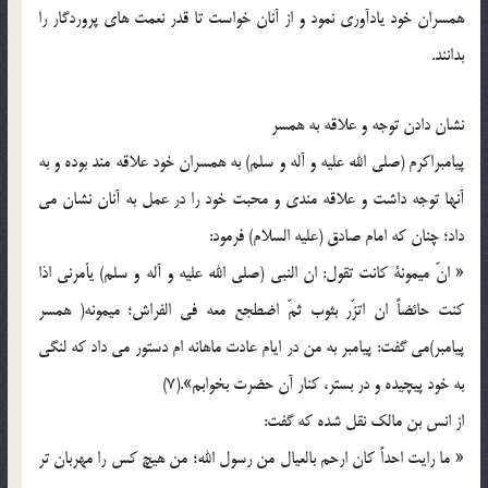
همسران خود یادآوری نمود و از آنان خواست تا قدر نعمت های پروردگار را
بدانند.
نشان دادن توجه و علاقه به همسر
پیامبراکرم (صلی الله علیه و آله و سلم) به همسران خود علاقه مند بوده و به
آنها توجه داشت و علاقه مندی و محبت خود را در عمل به آنان نشان می
داد؛ چنان که امام صادق (علیه السلام) فرمود:
« انّ میمونة کانت تقول: ان النبی (صلی الله علیه و آله و سلم) یأمرنی اذا
کنت حائضاً ان اتزّر بثوب ثمّ اضطجع معه فی الفراش؛ میمونه( همسر
پیامبر)‌می گفت: پیامبر به من در ایام عادت ماهانه ام دستور می داد که لنگی
به خود پیچیده و در بستر، کنار آن حضرت بخوابم».(7)
از انس بن مالک نقل شده که گفت:
« ما رایت احداً کان ارحم بالعیال من رسول الله؛ من هیچ کس را مهربان تر