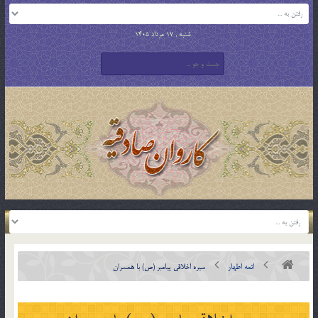
شنبه , 17 مرداد 1405
ائمه اطهار
سیره اخلاقی پیامبر (ص) با همسران