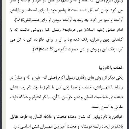
رسول اکرم (صلی الله علیه و آله و سلم) در عمل نیز خود را آراسته و تمیز
می کرد؛ چنان که نقل شده است:« پیامبر خود را برای اصحاب و یارانش
آراسته و تمیز می کرد، چه رسد به آراسته نمودن او برای همسرانش»(18).
امام صادق (علیه السلام) می فرماید:« رسول خدا روپوشی داشت که با
گیاهانی چون زعفران، رنگ شده بود و آن را برای خانواده اش به تن می
کرد. رنگ این روپوش بر بدن حضرت تأثیر می گذاشت»(19).
خطاب با نام زیبا
یکی دیگر از روش های رفتاری رسول اکرم (صلی الله علیه و آله و سلم) در
رابطه با همسرانش، خطاب و صدا زدن آنان با نام زیبا بود. نام زیبا، نشان
دهنده ی شخصیت انسان بوده و خواندن با آن، بیانگر احترام و علاقه طرف
مقابل به انسان است.
خواندن با نام زیبایی که نشان دهنده محبت و علاقه انسان به طرف مقابل
باشد، در ایجاد رابطه دوستانه و محبت آمیز بین همسران نقش اساسی دارد.