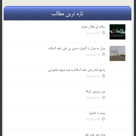
تازه ترین مطالب
سلام ای هلال محرم
25 خرداد 05
منزل به منزل با کاروان حسین بن علی علیه السلام
25 خرداد 05
پاسخ امام زمان علیه السلام به چند شبهه عاشورایی
25 خرداد 05
من سرزمین کربلا
25 خرداد 05
بیعت با عاشورا
25 خرداد 05
ویژه عید غدیر خم