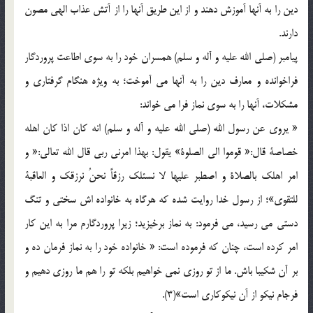
دین را به آنها آموزش دهند و از این طریق آنها را از آتش عذاب الهی مصون
دارند.
پیامبر (صلی الله علیه و آله و سلم) همسران خود را به سوی اطاعت پروردگار
فراخوانده و معارف دین را به آنها می آموخت؛ به ویژه هنگام گرفتاری و
مشکلات،‌ آنها را به سوی نماز فرا می خواند:
« یروی عن رسول الله (صلی الله علیه و آله و سلم) انه کان اذا کان اهله
خصاصة قال:« قوموا الی الصلوة» یقول: بهذا امرنی ربی قال الله تعالی:« و
امر اهلک بالصلاة و اصطبر علیها لا نسئلک رزقاً نحنُ نرزقک و العاقبة
للتقوی»؛ از رسول خدا روایت شده که هرگاه به خانواده اش سختی و تنگ
دستی می رسید، می فرمود: به نماز برخیزید؛ زیرا پروردگارم مرا به این کار
امر کرده است، چنان که فرموده است: « خانواده خود را به نماز فرمان ده و
بر آن شکیبا باش. ما از تو روزی نمی خواهیم بلکه تو را هم ما روزی دهیم و
فرجام نیکو از آن نیکوکاری است»(3).