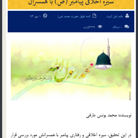
سیره اخلاقی پیامبر (ص) با همسران
خادم اهل البیت
ائمه اطهار
,
حضرت محمد (ص)
1 مهر 94
0 دیدگاه
3229بازدید
نویسنده: محمد یونس عارفی
در این تحقیق، سیره اخلاقی و رفتاری پیامبر با همسرانش مورد بررسی قرار