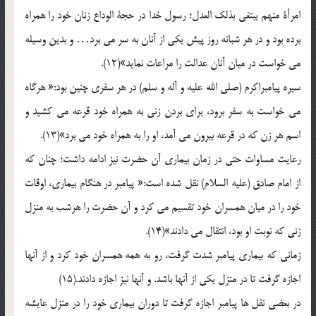
امرأة منهم یبتغی بذلک العدل؛ رسول خدا در حجة الوداع زنان خود را همراه
برده بود و در هر شبانه روز پیش یکی از آنان به سر می برد… و بدین وسیله
می خواست در میان آنان عدالت را مراعات نماید»(12).
سیره پیامبراکرم (صلی الله علیه و آله و سلم) در هر سفری چنین بود:« هرگاه
می خواست به سفر برود،‌ برای بردن زنی به همراه خود قرعه می کشید و
اسم هر زن که در قرعه بیرون می آمد، او را به همراه خود می برد»(13).
رعایت مساوات حتی در زمان بیماری آن حضرت نیز ادامه داشت؛ چنان که
از امام صادق (علیه السلام) نقل شده است:« پیامبر در هنگام بیماری، اوقات
خود را در میان همسران خود تقسیم می کرد و آن حضرت را هرشب به منزل
زنی که نوبت او بود، انتقال می دادند»(14).
زمانی که بیماری پیامبر شدت گرفت، رو به همه همسران خود کرد و از آنها
اجازه گرفت تا در منزل یکی از آنها باشد. و آنها نیز اجازه دادند.(15)
در بعضی نقل ها پیامبر اجازه گرفت تا دوران بیماری خود را در منزل عایشه