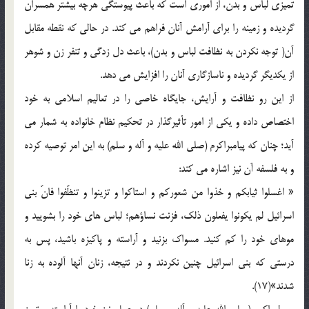
تمیزی لباس و بدن، از اموری است که باعث پیوستگی هرچه بیشتر همسران
گردیده و زمینه را برای آرامش آنان فراهم می کند. در حالی که نقطه مقابل
آن( توجه نکردن به نظافت لباس و بدن)، باعث دل زدگی و تنفر زن و شوهر
از یکدیگر گردیده و ناسازگاری آنان را افزایش می دهد.
از این رو نظافت و آرایش، جایگاه خاصی را در تعالیم اسلامی به خود
اختصاص داده و یکی از امور تأثیرگذار در تحکیم نظام خانواده به شمار می
آید؛ چنان که پیامبراکرم (صلی الله علیه و آله و سلم) به این امر توصیه کرده
و به فلسفه آن نیز اشاره می کند:
« اغسلوا ثیابکم و خذوا من شعورکم و استاکوا و تزینوا و تنظّفوا فانّ بنی
اسرائیل لم یکونوا یفعلون ذلک، فزنت نساؤهم؛ لباس های خود را بشویید و
موهای خود را کم کنید. مسواک بزنید و آراسته و پاکیزه باشید، پس به
درستی که بنی اسرائیل چنین نکردند و در نتیجه، زنان آنها آلوده به زنا
شدند»(17).