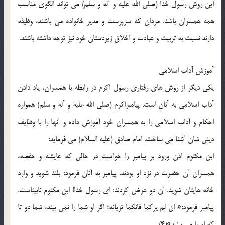
این روش رسول خدا (صلی الله علیه و آله و سلم) می تواند الگوی مناسب
همه همسران باشد. مردان که سرپرست و مدیر خانواده می باشند، وظیفه
دارند نسبت به تربیت و عبادت و اخلاق زیردستان خود نیز توجه داشته باشند.
آموزش آداب اسلامی
یکی دیگر از روش های رفتاری رسول اکرم در رابطه با همسران، یاد دادن
آداب اسلامی به آنان است. پیامبراکرم (صلی الله علیه و آله و سلم) همواره
احکام و آداب اسلامی را به همسران خود آموزش داده و آنها را با وظایف
دینی شان آشنا می ساخت. امام صادق (علیه السلام) می فرماید:
ابن مکتوم اذن ورود بر پیامبر را خواست در حالی که عایشه و حفصه،
همسران آن حضرت در نزد او بودند. پیامبر به آنان فرمود: بلند شوید و وارد
خانه هایتان شوید. آن دو عرض کردند: ای رسول خدا! ابن مکتوم نابیناست.
پیامبر فرمود:« ان لم یرکما فانکما تریانه؛ اگر او شما را نمی بیند، شما دو تا
که او را می بینید»(4).