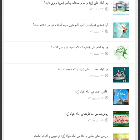
چرا امام علی (ع) بر سایر صحابه پیامبر (ص) برتری دارد؟
29 اسفند 03
آیا شمشیر (ذوالفقار ) امیر المومنین علیه السلام دو سر داشته است؟
29 اسفند 03
چرا به امام علی (علیه السلام) حیدرکرار می گفتند؟
29 اسفند 03
چرا تولد حضرت علی (ع) در کعبه بوده است؟
29 اسفند 03
اخلاق اجتماعی امام جواد (ع)
16 شهریور 03
روش‌شناسی مناظره‌های امام جواد (ع)
16 شهریور 03
بررسی نقش علمی و کلامی امام جواد (ع) در تبیین و اثبات امامت