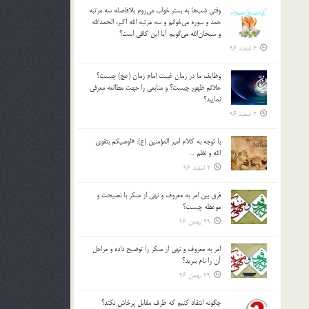
وقتي شب‌ها به بستر خواب مي‌روم بلافاصله سه مرتبه
حمد و سوره مي‌خوانم و سه مرتبه الله اكبر، الحمدالله
و سبحان‌الله مي‌گويم آيا اين كافي است؟
2 اسفند 96
وظايف ما در زمان غيبت امام زمان (عج) چيست؟
علائم ظهور چيست؟ و منابعي را جهت مطالعه معرفي
نماييد؟
2 اسفند 96
با توجه به كلام امير المؤمنين (ع): «اوصيكم بتقوي
الله و نظم …
2 اسفند 96
فرق بين امر به معروف و نهي از منكر با نصيحت و
موعظه چيست؟
29 بهمن 96
امر به معروف و نهي از منكر را توضيح داده و مراحل
آن را نام ببريد؟
29 بهمن 96
چگونه انتقاد كنيم كه طرف مقابل پرخاش نكند؟