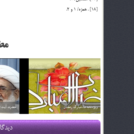
[18] . همزه/ 1 و 2.
مط
اگر تأثير ترجمه قرآن براي من بيشتر باشد آيا مي توانم
خداوند نمي‌
فقط ترجمه آن را بخوانم؟ آيا اشكالي ندارد؟
2 اسفند 96
2 اسفند 96
دیدگا