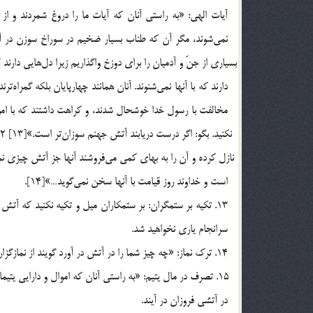
آيات الهي: «به راستي آنان كه آيات ما را دروغ شمردند و از
مخالفت با رسول خدا خوشحال شدند، و كراهت داشتند كه با اموا
است و خداوند روز قيامت با آنها سخن نمي‎گويد…»[14].
سرانجام ياري نخواهيد شد.
14. ترك نماز: «چه چيز شما را در آتش در آورد گويند از نمازگزاران نبوديم و بي‎نوايان را غذا نمي‎داديم…»[15].
در آتشي فروزان در آيند.