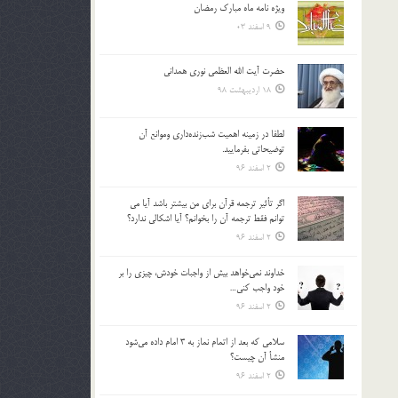
ویژه نامه ماه مبارک رمضان
بالا
9 اسفند 03
و
پایین
استفاده
حضرت آیت الله العظمی نوری همدانی
کنید.
18 اردیبهشت 98
لطفا در زمينه اهميت شب‌زنده‌داري وموانع آن
توضيحاتي بفرماييد.
2 اسفند 96
اگر تأثير ترجمه قرآن براي من بيشتر باشد آيا مي
توانم فقط ترجمه آن را بخوانم؟ آيا اشكالي ندارد؟
2 اسفند 96
خداوند نمي‌خواهد بيش از واجبات خودش، چيزي را بر
خود واجب كني…
2 اسفند 96
سلامي كه بعد از اتمام نماز به 3 امام داده مي‌شود
منشأ آن چيست؟
2 اسفند 96