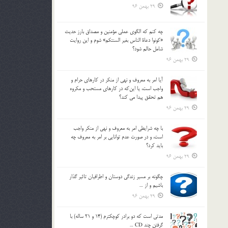
29 بهمن 96
چه كنم كه الگوي عملي مؤمنين و مصداق بارز حديث
«كونوا دعاة الناس بغير السنتكم» شوم و اين روايت
شامل حالم شود؟
29 بهمن 96
آيا امر به معروف و نهي از منكر در كارهاي حرام و
واجب است، يا اين‌كه در كارهاي مستحب و مكروه
هم تحقق پيدا مي كند؟
29 بهمن 96
با چه شرايطي امر به معروف و نهي از منکر واجب
است، و در صورت عدم توانايي بر امر به معروف چه
بايد کرد؟
29 بهمن 96
چگونه بر مسير زندگي دوستان و اطرافيان تاثير گذار
باشيم و از …
29 بهمن 96
مدتي است كه دو برادر كوچكترم (14 و 21 ساله) با
گرفتن چند CD …