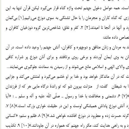
1. گناه: معصيت و گناه يكي از مهم‎ترين اسباب ورود به جهنم است. همه عوامل دخول جهنم تحت واژه گناه قرار مي‎گيرد ليكن قرآن تنها به اين
عنوان بسنده نكرده بلكه اسباب ديگري را نيز تذكر داده است روزي كه گناه‎ كاران و مجرمان را با حال تشنگي به سوي دوزخ مي‎رانيم.[1] بي‎گمان
گنه كاران در عذاب دوزخ ماندگارند.از عذاب آنان كاسته نمي‎شود و آنها در آنجا نا اميدند.[2] 2. كفر و نفاق: شاخص‎ترين گروه دوزخيان كافران و
تصاص داده مانند:
 منافقان و كافران را در دوزخ جمع مي‎كند.[3] خداوند به مردان و زنان منافق و دوچهره و كافران، آتش جهنم را وعيد داده است. در آن
برخي از آنان به وي ايمان آوردند و برخي روي برتافتند و براي آنان دوزخ پر شراره كافي
4. قتل عمد: «هر كس عمداً مؤمني را بكشد، كيفرش دوزخ است كه در آن ماندگار خواهد بود و خدا بر او خشم مي‎گيرد و لعنتش مي‎كند و جزايي
[6] 5. پيروي از شيطان: «خدا به شيطان گفت: از منزلت بيرون شو كه تو راندة درگاه مايي هر كه از فرزندان
آدم تو را پيروي كند جهنم را از تو و آنان به يقين پر مي‎كنم.»[7] 6. دشمني و مخالفت با خدا و رسول ـ صلّي اللّه عليه و آله و سلم ـ : «آيا
ندانسته‎اند هر كس با خدا و رسولش به دشمني و مخالفت برخيزد آتش دوزخ پاداش هميشگي اوست و اين در حقيقت خواري بزرگ است.»[8] 7.
شرك و بت پرستي: «و با خداي يگانه معبودي ديگر قرار مده و گرنه حسرت زده و مطرود در دوزخ افكنده خواهي شد.»[9] 8. ظلم و ستم: «كساني
كه كفر ورزيدند و ستم كردند، خدا بر آن نيست كه آنان را بيامرزد و به راهي هدايت كند، مگر راه جهنم كه همواره در آن جاودانند.»[10] 9. تكذيب