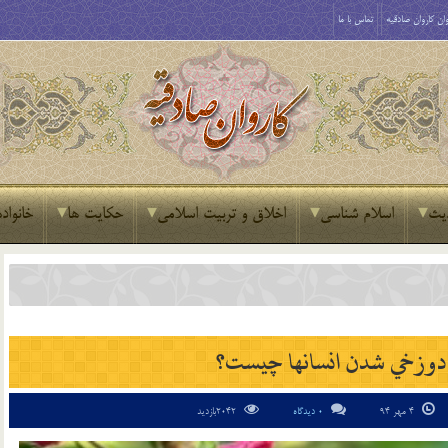
ان کاروان صادقیه
تماس با ما
یث
اسلام شناسی
اخلاق و تربیت اسلامی
حکایت ها
خانواده
دوزخي شدن انسانها چيست؟
4 مهر 94
0 دیدگاه
2042بازدید