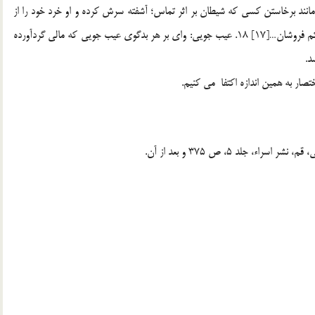
اني كه ربا مي‎خورند از گور بر نمي‎خيزند مگر مانند برخاستن كسي كه شيطان بر اثر تماس؛ آشفته سرش كرده و او خرد خود را از
دست داده است.[16] 17. كم فروشي: ويل للمطفّفين واي بر كم فروشان…[17] 18. عيب جويي: واي بر هر بدگوي عيب جويي كه مالي گردآورده
تصار به همين اندازه اكتفا می کنیم.