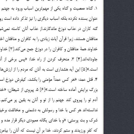
منافقان هستند، زيرا قرآن آيات زيادي را به كافران و منافقان اخ
خداوند همة
جاودانه‎اند.[4] 3. منحرف كردن از راه خدا: «پس 
است.»[5] اين آيه هشداري است به آنان كه مردم را از ارزش‎هاي والاي الهي و اسلامي مانع مي‎شوند و از رسيدن به سعادت جلوگيري مي‎نمايند…
بزرگ برايش آماده ساخته است.»