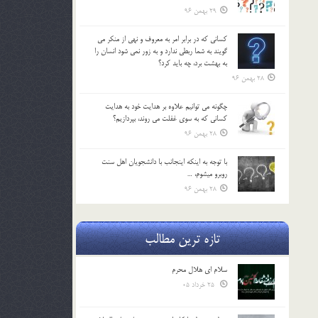
29 بهمن 96
كساني كه در برابر امر به معروف و نهي از منكر مي
گويند به شما ربطي ندارد و به زور نمي شود انسان را
به بهشت برد، چه بايد كرد؟
28 بهمن 96
چگونه مي توانيم علاوه بر هدايت خود به هدايت
كساني كه به سوي غفلت مي روند، بپردازيم؟
28 بهمن 96
با توجه به اينكه اينجانب با دانشجويان اهل سنت
روبرو مي‎شوم، …
28 بهمن 96
تازه ترین مطالب
سلام ای هلال محرم
25 خرداد 05