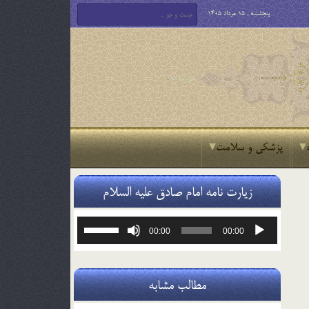
پنجشنبه , 15 مرداد 1405
پزشکی و سلامت
زیارت نامه امام صادق علیه السلام
پخش‌کننده
برای
00:00
00:00
صوت
افزایش
یا
کاهش
صدا
مطالب مشابه
از
کلیدهای