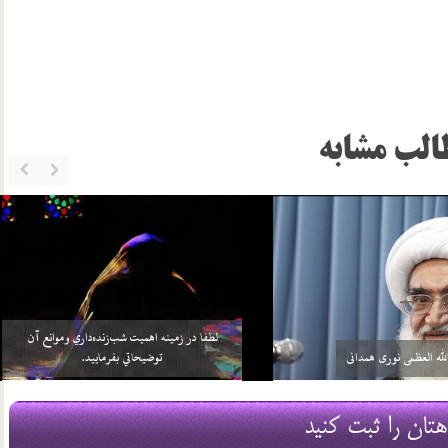
الب مشابه
خواهد بيش از واجبات خودش، چيزي را
سلامي كه بعد از اتمام نماز به 3 امام داده مي‌شود منشأ
بر خود واجب كني…
آن چيست؟
2 اسفند 96
هتان را ثبت کنید