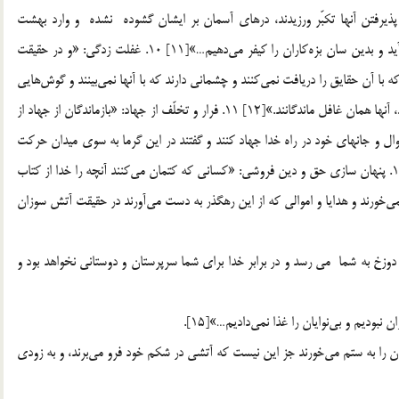
 پذيرفتن آنها تكبّر ورزيدند، درهاي آسمان بر ايشان گشوده نشده و وارد بهشت
نمي‎شوند، مگر آن كه طناب بسيار ضخيم در سوراخ سوزن در آيد و بدين سان بزه‎كاران را كيفر مي‎دهيم…»[11] 10. غفلت زدگي: «و در حقيقت
بسياري از جنّ و آدميان را براي دوزخ واگذاريم زيرا دل‎هايي دارند كه با آن حقايق را دريافت نمي‎كنند و چشماني دارند كه با آنها نمي‎بينند و گوش‎هايي
دارند كه با آنها نمي‎شنوند. آنان همانند چهارپايان بلكه گمراه‎ترند، آنها همان غافل ماندگانند.»[12] 11. فرار و تخلّف از جهاد: «بازماندگان از جهاد از
ل و جانهاي خود در راه خدا جهاد كنند و گفتند در اين گرما به سوي ميدان حركت
نكنيد. بگو: اگر درست دريابند آتش جهنم سوزان‎تر است.»[13] 12. پنهان سازي حق و دين فروشي: «كساني كه كتمان مي‎كنند آنچه را خدا از كتاب
نازل كرده و آن را به بهاي كمي مي‎فروشند آنها جز آتش چيزي نمي‎خورند و هدايا و اموالي كه از اين رهگذر به دست مي‎آورند در حقيقت آتش سوزان
13. تكيه بر ستمگران: بر ستمكاران ميل و تكيه نكنيد كه آتش دوزخ به شما می ‎رسد و در برابر خدا براي شما سرپرستان و دوستاني نخواهد بود و
15. تصرف در مال يتيم: «به راستي آنان كه اموال و دارايي يتيمان را به ستم مي‎خورند جز اين نيست كه آتشي در شكم خود فرو مي‎برند، و به زودي