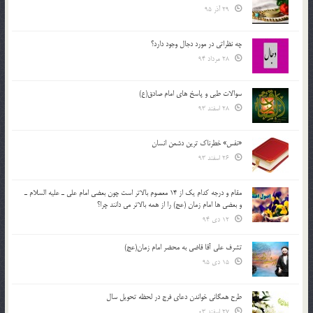
29 آذر 95
چه نظراتی در مورد دجال وجود دارد؟
28 مرداد 94
سوالات طبی و پاسخ های امام صادق(ع)
28 اسفند 93
«نفس» خطرناک ترین دشمن انسان
26 اسفند 93
مقام و درجه كدام يك از 14 معصوم بالاتر است چون بعضي امام علي ـ عليه السلام ـ
و بعضي ها امام زمان (عج) را از همه بالاتر مي دانند چرا؟
12 دی 94
تشرف علي آقا قاضي به محضر امام زمان(عج)
15 دی 95
طرح همگانی خواندن دعای فرج در لحظه تحویل سال
27 اسفند 03