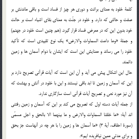
كلمة خلود به معناي برائت و دوري هر چيز از فساد است و باقي ماندنش بر
صفت و حالتي كه دارد. و خلود در جنّت به معناي بقاي اشياء است بر حالت
خود بدون اين كه در معرض فساد قرار گيرد. (هم چنين است خلود در جهنم)
و جملة «وما دامت السماوات والارض» يك نوع تقييدي است كه تأكيد
خلود را مي رساند و معنايش اين است كه ايشان با دوام آسمان ها و زمين
دائمند.
حال اين اشكال پيش مي آيد و آن اين است كه آيات قرآني تصريح دارد بر
اين كه آسمان و زمين تا ابد باقي نيستند و اين با خلود در آتش و بهشت كه
آن نيز مورد نص و تصريح آيات قرآني است سازگاري ندارد.
از جمله آيات دسته اول كه تصريح مي كند بر اين كه آسمان و زمين رفتني
اند آية: «ما خلقنا السماوات والارض و ما بينهما الا بالحق و اجل مسمّي
(سورة احقاف، آية 3) «ما آسمان ها و زمين را با هر چه در آنهاست جز بحق
و براي مدتي معين نيافريده ايم».