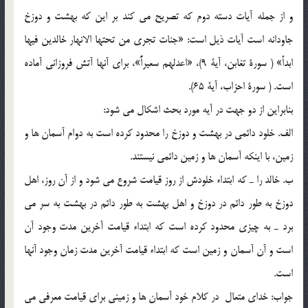
و از جمله آيات دسته دوم كه تصريح مي كند بر اين كه بهشت و دوزخ
جاودانه است آيات ذيل است: «جنات تجري من تحتها الانهار خالدين فيها
ابداً» ( سورة تغابن، آية 9)، «اعدلهم سعيراًً»، براي آنها آتش فروزاني آماده
است. ( سورة احزاب، آية 65).
بنابراين از دو جهت در آيه مورد بحث اشكال مي شود:
الف. خلود دائمي در بهشت و دوزخ را محدود كرده است به دوام آسمان ها و
زمين، با اينكه آسمان ها و زمين دائمي نيستند.
ب. خالد را ـ كه ابتداء خلودش از روز قيامت شروع مي شود و از آن روز، اهل
دوزخ به طور دائم در دوزخ و اهل بهشت به طور دائم در بهشت به سر مي
برد ـ به چيزي محدود كرده است كه ابتداء قيامت آخرين مدت وجود آن
است و آن آسمان و زمين است كه ابتداء قيامت آخرين مدت زمان وجود آنها
است.
جواب: خداي متعال در كلام خود آسمان ها و زميني براي قيامت معرفي مي