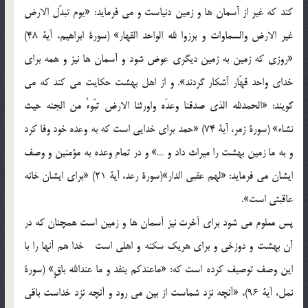
كند كه غير از آسمان ها و زمين دنياست و مي فرمايد: «يوم تبدّل الارض
غير الارض والسماوات و برزوا لله الواحد القهار» (سورة ابراهيم، آية 48)
«روزي كه زمين به زمين ديگري عوض شود و آسمان ها نيز و همه براي
خداي واحد قهّار آشكار گردند». و از اهل بهشت حكايت مي كند كه مي
گويند: «الحمدلله الذي صدقنا وعدَه واورثنا الارض تبّوءُ من الجنه حيث
نشاء» (سورة زمر، آية 74) «حمد براي خدايي است كه به وعده خود وفا كرد
و به ما زمين بهشت را ميراث داد و …» و در تمام وعده به مؤمنين و وصف
ايشان مي فرمايد: «لهم عقبي الدار»(سورة رعد، آية 21) «براي ايشان خانه
عاقبتي است».
پس معلوم مي شود براي آخرت نيز آسمان ها و زمين است همچنان كه در
آن بهشت و دوزخي و براي هريك سكنه و اهلي است خدا هم آنها را با
اين وصف توصيف كرده است كه: «ماعندكم ينفد و ما عندالله باقٍ» (سورة
نمل، آية 96)، «آنچه نزد شماست از بين مي رود و آنچه نزد خداست باقي