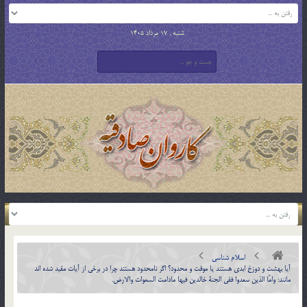
شنبه , 17 مرداد 1405
اسلام شناسی
آيا بهشت و دوزخ ابدي هستند يا موقت و محدود؟ اگر نامحدود هستند چرا در برخي از آيات مقيد شده اند
مانند: وامّا الذين سعدوا ففي الجنة خالدين فيها مادامت السموات والارض.