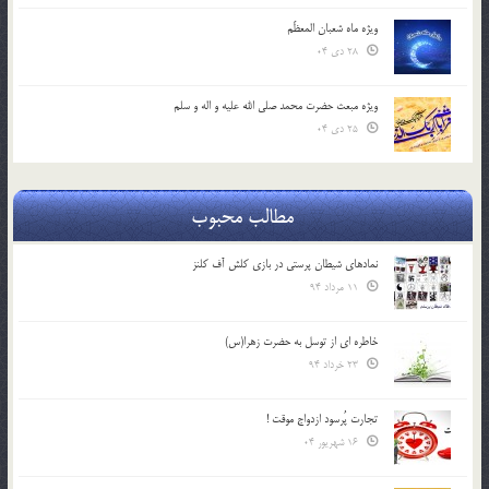
ویژه ماه شعبان المعظّم
28 دی 04
ویژه مبعث حضرت محمد صلی الله علیه و اله و سلم
25 دی 04
مطالب محبوب
نمادهای شیطان پرستی در بازی کلش آف کلنز
11 مرداد 94
خاطره ای از توسل به حضرت زهرا(س)
23 خرداد 94
تجارت پُرسود ازدواج موقت !
16 شهریور 04