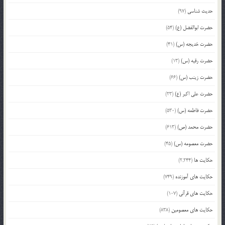
حدیث شناسی
(97)
حضرت ابوالفضل (ع)
(54)
حضرت خدیجه (س)
(41)
حضرت رقیه (س)
(13)
حضرت زینب (س)
(66)
حضرت علی اکبر (ع)
(23)
حضرت فاطمه (س)
(530)
حضرت محمد (ص)
(613)
حضرت معصومه (س)
(45)
حکایت ها
(2,244)
حکایت های آموزنده
(749)
حکایت های قرآنی
(107)
حکایت های معصومین
(838)