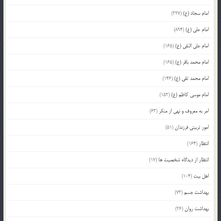
امام سجاد (ع)
(227)
امام علی (ع)
(894)
امام علی النقی (ع)
(165)
امام محمد باقر (ع)
(165)
امام محمد تقی (ع)
(146)
امام موسی کاظم (ع)
(152)
امر به معروف و نهی از منکر
(63)
امور تربیتی فرزندان
(51)
انتظار
(164)
انتظار از دیدگاه شخصیت ها
(17)
اهل بیت
(104)
بهداشت جسم
(73)
بهداشت روان
(26)