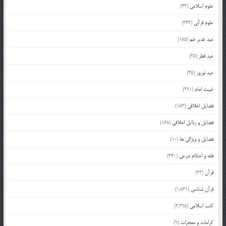
علوم اسلامی
(43)
علوم قرآنی
(343)
عید غدیر خم
(185)
عید فطر
(35)
عید نوروز
(45)
غیبت امام
(291)
فضایل اخلاقی
(183)
فضایل و رذایل اخلاقی
(168)
فضایل و ویژگی ها
(10)
فقه و احکام شرعی
(340)
قرآن
(23)
قرآن شناسی
(1,861)
کتب اسلامی
(2,295)
کرامات و معجزات
(9)