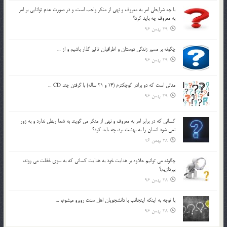
با چه شرايطي امر به معروف و نهي از منکر واجب است، و در صورت عدم توانايي بر امر
به معروف چه بايد کرد؟
29 بهمن 96
چگونه بر مسير زندگي دوستان و اطرافيان تاثير گذار باشيم و از …
29 بهمن 96
مدتي است كه دو برادر كوچكترم (14 و 21 ساله) با گرفتن چند CD …
29 بهمن 96
كساني كه در برابر امر به معروف و نهي از منكر مي گويند به شما ربطي ندارد و به زور
نمي شود انسان را به بهشت برد، چه بايد كرد؟
28 بهمن 96
چگونه مي توانيم علاوه بر هدايت خود به هدايت كساني كه به سوي غفلت مي روند،
بپردازيم؟
28 بهمن 96
با توجه به اينكه اينجانب با دانشجويان اهل سنت روبرو مي‎شوم، …
28 بهمن 96