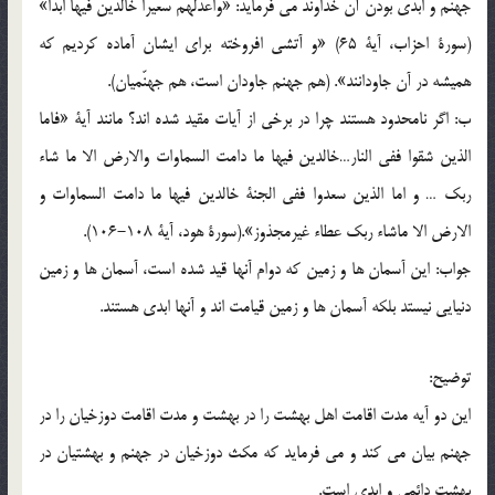
جهنم و ابدي بودن آن خداوند مي فرمايد: «واعدّلهم سعيراً خالدين فيها ابدا»
(سورة احزاب، آية 65) «و آتشي افروخته براي ايشان آماده كرديم كه
هميشه در آن جاودانند». (هم جهنم جاودان است، هم جهنّميان).
ب: اگر نامحدود هستند چرا در برخي از آيات مقيد شده اند؟ مانند آية «فاما
الذين شقوا ففي النار…خالدين فيها ما دامت السماوات والارض الا ما شاء
ربك … و اما الذين سعدوا ففي الجنة خالدين فيها ما دامت السماوات و
الارض الا ماشاء ربك عطاء غيرمجذوز».(سورة هود، آية 108-106).
جواب: اين آسمان ها و زمين كه دوام آنها قيد شده است، آسمان ها و زمين
دنيايي نيستد بلكه آسمان ها و زمين قيامت اند و آنها ابدي هستند.
توضيح:
اين دو آيه مدت اقامت اهل بهشت را در بهشت و مدت اقامت دوزخيان را در
جهنم بيان مي كند و مي فرمايد كه مكث دوزخيان در جهنم و بهشتيان در
بهشت دائمي و ابدي است.