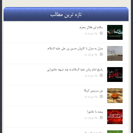
تازه ترین مطالب
سلام ای هلال محرم
25 خرداد 05
منزل به منزل با کاروان حسین بن علی علیه السلام
25 خرداد 05
پاسخ امام زمان علیه السلام به چند شبهه عاشورایی
25 خرداد 05
من سرزمین کربلا
25 خرداد 05
بیعت با عاشورا
25 خرداد 05
ویژه عید غدیر خم