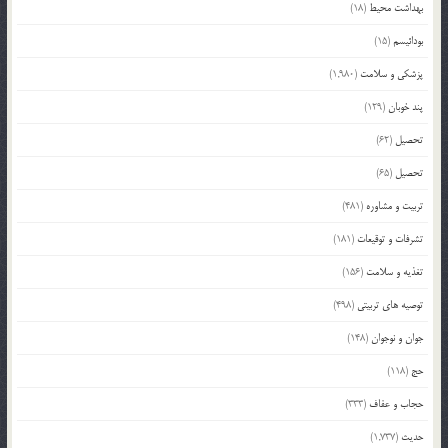
بهداشت محیط
(18)
بودائیسم
(15)
پزشکی و سلامت
(1,980)
پند خوبان
(129)
تحصیل
(62)
تحصیل
(65)
تربیت و مشاوره
(481)
تشرفات و توقیعات
(181)
تغذیه و سلامت
(156)
توصیه های تربیتی
(498)
جوان و نوجوان
(148)
حج
(118)
حجاب و عفاف
(333)
حدیث
(1,737)