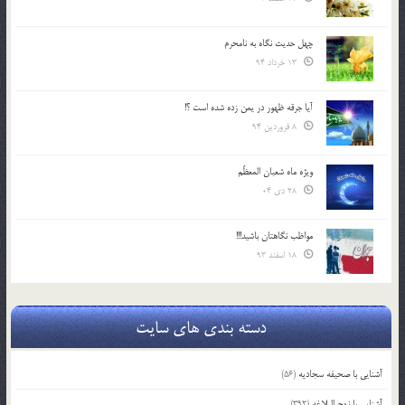
چهل حدیث نگاه به نامحرم
13 خرداد 94
آیا جرقه ظهور در یمن زده شده است ؟!
8 فروردین 94
ویژه ماه شعبان المعظّم
28 دی 04
مواظب نگاهتان باشید!!!
18 اسفند 93
دسته بندی های سایت
آشنایی با صحیفه سجادیه
(56)
آشنایی با نهج البلاغه
(392)