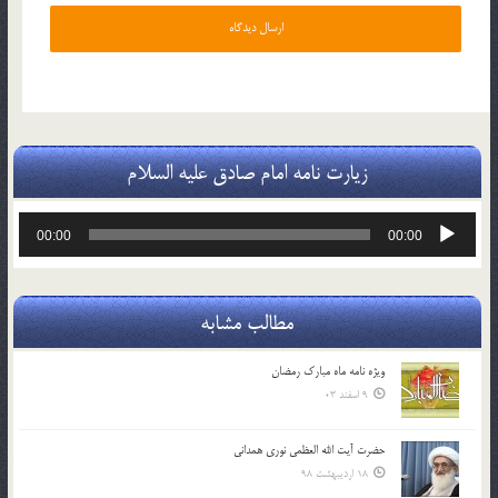
زیارت نامه امام صادق علیه السلام
پخش‌کننده
00:00
00:00
صوت
مطالب مشابه
ویژه نامه ماه مبارک رمضان
9 اسفند 03
حضرت آیت الله العظمی نوری همدانی
18 اردیبهشت 98