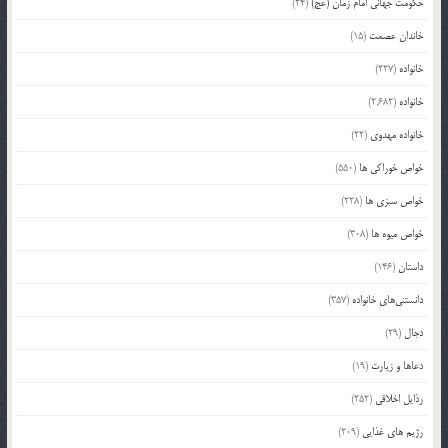
حکومت جهانی امام زمان (عج)
(24)
خاندان عصمت
(15)
خانواده
(227)
خانواده
(2,682)
خانواده مهدوی
(22)
خواص خوراکی ها
(550)
خواص سبزی ها
(228)
خواص میوه ها
(308)
داستان
(146)
دانستنی‌های خانواده
(357)
دجال
(29)
دعاها و زیارت
(19)
رذایل اخلاقی
(252)
رژیم های غذایی
(209)