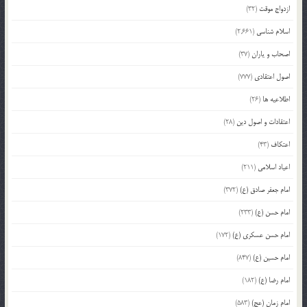
ازدواج موقت
(32)
اسلام شناسی
(2,661)
اصحاب و یاران
(37)
اصول اعتقادی
(777)
اطلاعیه ها
(26)
اعتقادات و اصول دین
(28)
اعتکاف
(43)
اعیاد اسلامی
(211)
امام جعفر صادق (ع)
(372)
امام حسن (ع)
(233)
امام حسن عسکری (ع)
(172)
امام حسین (ع)
(847)
امام رضا (ع)
(182)
امام زمان (عج)
(583)