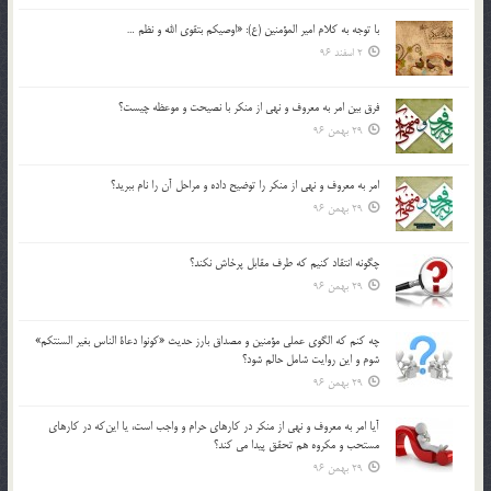
با توجه به كلام امير المؤمنين (ع): «اوصيكم بتقوي الله و نظم …
2 اسفند 96
فرق بين امر به معروف و نهي از منكر با نصيحت و موعظه چيست؟
29 بهمن 96
امر به معروف و نهي از منكر را توضيح داده و مراحل آن را نام ببريد؟
29 بهمن 96
چگونه انتقاد كنيم كه طرف مقابل پرخاش نكند؟
29 بهمن 96
چه كنم كه الگوي عملي مؤمنين و مصداق بارز حديث «كونوا دعاة الناس بغير السنتكم»
شوم و اين روايت شامل حالم شود؟
29 بهمن 96
آيا امر به معروف و نهي از منكر در كارهاي حرام و واجب است، يا اين‌كه در كارهاي
مستحب و مكروه هم تحقق پيدا مي كند؟
29 بهمن 96