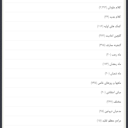
کلام جاودان
(2,293)
کلام جدید
(34)
کمک های اولیه
(116)
گلچین احادیث
(372)
گنجینه معارف
(495)
ماه رجب
(20)
ماه رمضان
(176)
ماه شعبان
(20)
ماهها و روزهای خاص
(745)
مبانی اعتقادی
(20)
مختلف
(367)
مدعیان دروغین
(25)
مراجع معظم تقلید
(15)