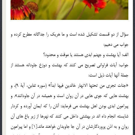
سؤال از دو قسمت تشكيل شده است و ما هريك را جداگانه مطرح كرده و
جواب مي دهيم:
الف: آيا بهشت و جهنم ابدي هستند يا موقت و محدود؟
جواب: آيات فراواني تصريح مي كنند كه بهشت و دوزخ جاودانه هستند از
جملة آنها آيات ذيل است:
«جنات تجري من تحتها الانهار خالدين فيها ابداً» (سوره تغابن، آية 9)، و
بهشت هايي كه جوي هايي در آن روان است و هميشه در آن جاودانند». و
پيرامون ابدي بودن اهل بهشت مي فرمايد: آنان را که ايمان آورده و کردار
شايسته انجام داه اند در بهشتي داخل مي کنند که نهرها از زير باغ هاي آن
روان و به اذن پروردگارشان در آن جا جاويدان خواهند ماند.[1] و اما پيرامون