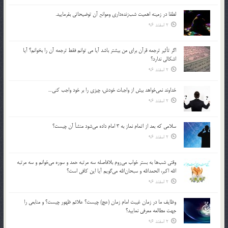
لطفا در زمينه اهميت شب‌زنده‌داري وموانع آن توضيحاتي بفرماييد.
2 اسفند 96
اگر تأثير ترجمه قرآن براي من بيشتر باشد آيا مي توانم فقط ترجمه آن را بخوانم؟ آيا
اشكالي ندارد؟
2 اسفند 96
خداوند نمي‌خواهد بيش از واجبات خودش، چيزي را بر خود واجب كني…
2 اسفند 96
سلامي كه بعد از اتمام نماز به 3 امام داده مي‌شود منشأ آن چيست؟
2 اسفند 96
وقتي شب‌ها به بستر خواب مي‌روم بلافاصله سه مرتبه حمد و سوره مي‌خوانم و سه مرتبه
الله اكبر، الحمدالله و سبحان‌الله مي‌گويم آيا اين كافي است؟
2 اسفند 96
وظايف ما در زمان غيبت امام زمان (عج) چيست؟ علائم ظهور چيست؟ و منابعي را
جهت مطالعه معرفي نماييد؟
2 اسفند 96