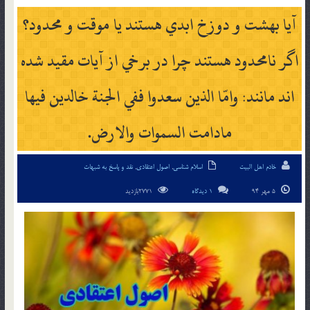
آيا بهشت و دوزخ ابدي هستند يا موقت و محدود؟
اگر نامحدود هستند چرا در برخي از آيات مقيد شده
اند مانند: وامّا الذين سعدوا ففي الجنة خالدين فيها
مادامت السموات والارض.
خادم اهل البیت
اسلام شناسی
,
اصول اعتقادی
,
نقد و پاسخ به شبهات
5 مهر 94
1 دیدگاه
2771بازدید