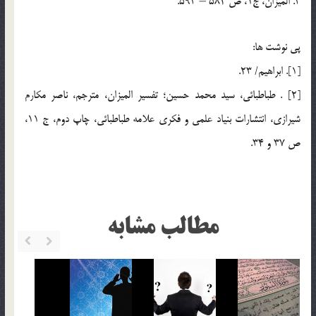
3. الميزان، ج1، ص 582 – 593.
پي نوشت ها:
[1]. ابراهيم/ 23.
[2] . طباطبائي، سيد محمد حسين؛ تفسير الميزان، مترجم، ناصر مكارم
شيرازي، انتشارات بنياد علمي و فكري علامه طباطبائي، چاپ دوم، ج 11،
ص 37 و 34.
مطالب مشابه