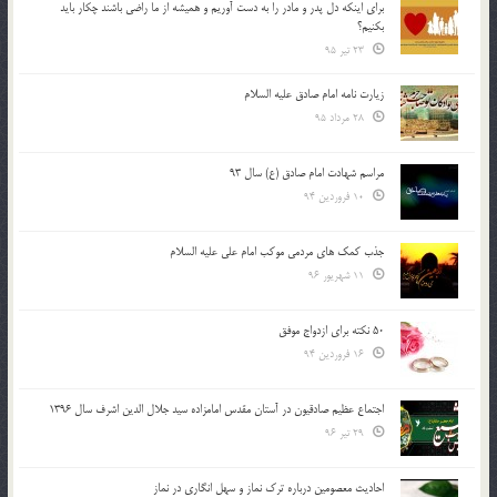
براي اينكه دل پدر و مادر را به دست آوريم و هميشه از ما راضي باشند چكار بايد
بكنيم؟
23 تیر 95
زیارت نامه امام صادق علیه السلام
28 مرداد 95
مراسم شهادت امام صادق (ع) سال 93
10 فروردین 94
جذب کمک های مردمی موکب امام علی علیه السلام
11 شهریور 96
50 نکته برای ازدواج موفق
16 فروردین 94
اجتماع عظیم صادقیون در آستان مقدس امامزاده سید جلال الدین اشرف سال 1396
29 تیر 96
احادیث معصومین درباره ترک نماز و سهل انگاری در نماز