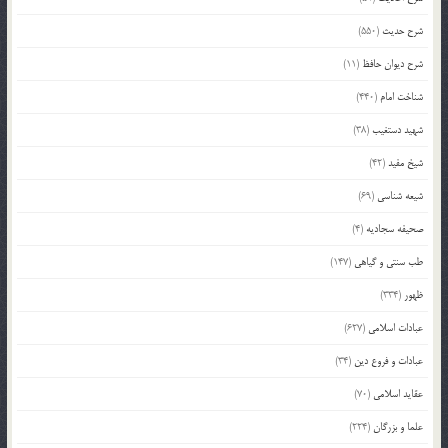
شرح حدیث
(550)
شرح دیوان حافظ
(11)
شناخت امام
(440)
شهید دستغیب
(38)
شیخ مفید
(42)
شیعه شناسی
(69)
صحیفه سجادیه
(4)
طب سنتی و گیاهی
(147)
ظهور
(334)
عبادات اسلامی
(627)
عبادات و فروع دین
(34)
عقاید اسلامی
(70)
علما و بزرگان
(224)