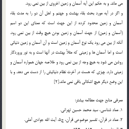
مي ماند. و به حكم اين آيه آسمان و زمين اخروي از بين نمي رود.
و اگر در آيه مورد بحث بقاء بهشت و جهنم و اهل آن دو را به مدت بقاء
آسمان و زمين محدود كرده از اين جهت است كه معناي اين دو اسم
(آسمان و زمين) از جهت آسمان و زمين بودن هيچ وقت از بين نمي رود.
آنكه از بين مي رود يك نوع آسمان و زمين است و آن آسمان و زمين دنيائي
است و اما آسمان ها و زميني كه مثلاً بهشت در آنها است و به نور پروردگار
روشن مي شود به هيچ وجه از بين نمي رود و خلاصه جهان همواره آسمان و
زميني دارد. چيزي كه هست در آخرت نظام دنيائيش را از دست مي دهد. و با
اين وضع ديگر هيچ اشكالي باقي نمي ماند.[2]
معرفي منابع جهت مطالعه بيشتر:
1. معاد شناسي، سيد محمد حسين تهراني.
2. معاد در قرآن، تفسير موضوعي قرآن، ج5، آيت الله جوادي آملي.