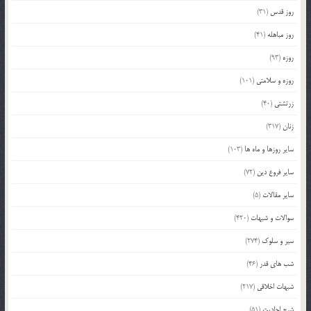
روز قدس
(31)
روز مباهله
(41)
روزه
(93)
روزه و سلامتی
(101)
زرتشتی
(40)
زنان
(317)
سایر روزها و ماه ها
(103)
سایر فروع دین
(72)
سایر مقالات
(5)
سوالات و شبهات
(420)
سیر و سلوک
(274)
شب های قدر
(46)
شبهات اخلاقی
(217)
شرح احادیث
(51)