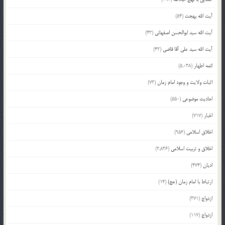
آیت الله بهجت
(54)
آیت الله سید ابوالحسن اصفهانی
(43)
آیت الله سید علی آقا قاضی
(42)
ائمه اطهار
(5,038)
اثبات ولایت و وجود امام زمان
(73)
احادیث موضوعی
(550)
اخبار
(717)
اخلاق اسلامی
(956)
اخلاق و تربیت اسلامی
(2,836)
ادیان
(474)
ارتباط با امام زمان (عج)
(14)
ازدواج
(371)
ازدواج
(117)