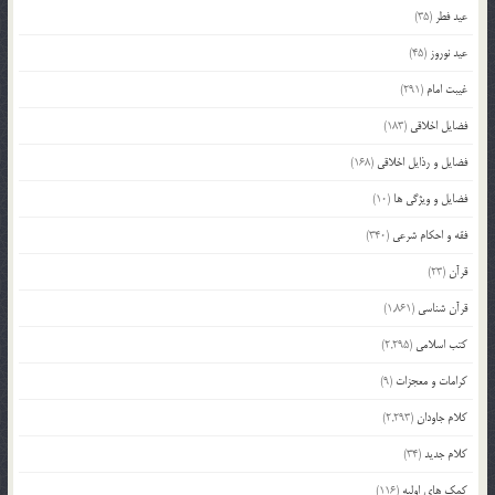
عید فطر
(35)
عید نوروز
(45)
غیبت امام
(291)
فضایل اخلاقی
(183)
فضایل و رذایل اخلاقی
(168)
فضایل و ویژگی ها
(10)
فقه و احکام شرعی
(340)
قرآن
(23)
قرآن شناسی
(1,861)
کتب اسلامی
(2,295)
کرامات و معجزات
(9)
کلام جاودان
(2,293)
کلام جدید
(34)
کمک های اولیه
(116)