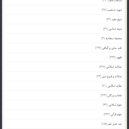
شناخت امام
(440)
شهید دستغیب
(38)
شیخ مفید
(42)
شیعه شناسی
(69)
صحیفه سجادیه
(4)
طب سنتی و گیاهی
(147)
ظهور
(334)
عبادات اسلامی
(627)
عبادات و فروع دین
(34)
عقاید اسلامی
(70)
علما و بزرگان
(224)
علوم اسلامی
(43)
علوم قرآنی
(343)
عید غدیر خم
(185)