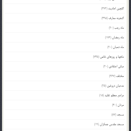
گلچین احادیث
(372)
گنجینه معارف
(495)
ماه رجب
(20)
ماه رمضان
(176)
ماه شعبان
(20)
ماهها و روزهای خاص
(745)
مبانی اعتقادی
(20)
مختلف
(367)
مدعیان دروغین
(25)
مراجع معظم تقلید
(15)
مردان
(40)
مسجد
(87)
مسجد مقدس جمکران
(19)