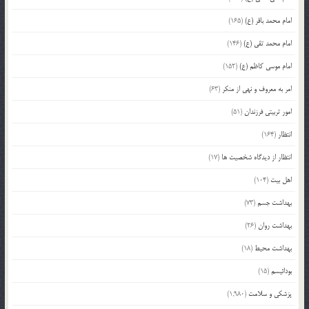
امام محمد باقر (ع)
(165)
امام محمد تقی (ع)
(146)
امام موسی کاظم (ع)
(152)
امر به معروف و نهی از منکر
(63)
امور تربیتی فرزندان
(51)
انتظار
(164)
انتظار از دیدگاه شخصیت ها
(17)
اهل بیت
(104)
بهداشت جسم
(73)
بهداشت روان
(26)
بهداشت محیط
(18)
بودائیسم
(15)
پزشکی و سلامت
(1,980)