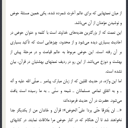
از ميان نعمتهايي كه براي عالم آخرت شمرده شده، يکي همين مسئلة حوض
و نوشيدن مؤمنان از آن مي‌باشد.
اين نعمت كه از بزرگترين هديه‌هاي خداوند است با كلمه و عنوان حوض در
احاديث بسياري ديده مي‌شود و از محدود، چيزهايي است كه تأكيد بسياري
بر آن رفته است. اين حوض مربوط به عالم قيامت و در مرحلة پيش از
بهشت و دوزخ مي‌باشد. از اين رو در رديف نعمتهاي بهشتيان در قرآن، بيان
نشده است.
اما اين واژه، در حديث ثقلين كه از زبان مبارك پيامبر ـ صلّي الله عليه و آله
ـ و به اتفاق تمامي مسلمانان ـ شيعه و سنّي ـ به ما رسيده است يافت
مي‌شود. حضرت در آن حديث فرموده‌اند:
«… لن يَفترِقا حتّي يردا عليَّ الحوض»؛ قرآن و خاندان من از يكديگر جدا
نخواهند شد تا آن هنگام كه در كنار حوض مرا ملاقات نمايند. در كتابهاي