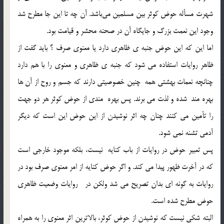
شهرت مسأله حوض كوثر بين مسلمين مي‌باشد. آن چه تا اين جا مطرح شد
وجود اين نعمت بزرگ و جايگاه آن در صحنه محشر و قيامت بود.
اما اين که اين حوض جنبه ي ظاهري دارد يا معنوي صرف ؟ بايد گفت از
ظاهر روايات استفاده مي شود که جنبه ي ظاهري و معنوي را با هم دارد
چنانچه نعمات بهشتي همه چنين خصوصيتي دارند که جسم و روح از آن ها
بهره مند شده و لذت مي برند. پس بهره مندي از حوض کوثر هر دو جهت
را تأمين مي کنند چنان چه اثر نوشيدن از اين حوض اين است که ديگر
آدمي تشنه نمي شود.
پس تعبير حوض در روايات از باب كنايه نيست، بلكه موجود خارجي است
که در آخرت ظهور پيدا مي کند. و اگر حوض کنايه از امر معنوي صرف بود در
روايات به گونه اي بدان تصريح مي شد ولکن در روايات وضعيت ظاهري
حوض مطرح شده است.
البته شكي نيست كه نوشيدن از حوض كوثر، بالاترين اثر معنوي را به همراه