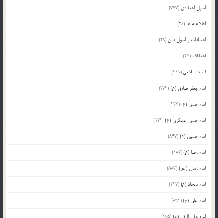
اصول اعتقادی
(777)
اطلاعیه ها
(26)
اعتقادات و اصول دین
(28)
اعتکاف
(43)
اعیاد اسلامی
(211)
امام جعفر صادق (ع)
(372)
امام حسن (ع)
(233)
امام حسن عسکری (ع)
(172)
امام حسین (ع)
(847)
امام رضا (ع)
(182)
امام زمان (عج)
(583)
امام سجاد (ع)
(227)
امام علی (ع)
(894)
امام علی النقی (ع)
(165)