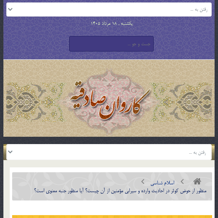
یکشنبه , 18 مرداد 1405
اسلام شناسی
منظور از حوض كوثر در احاديث وارده و سيرابي مؤمنين از آن چيست؟ آيا منظور جنبه معنوي است؟