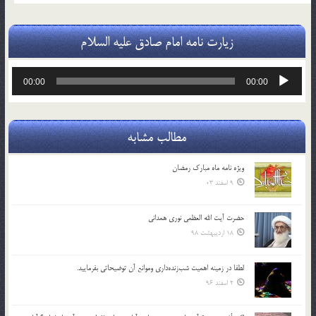
زیارت نامه امام صادق علیه السلام
پخش‌کننده
00:00
00:00
صوت
مطالب مشابه
ویژه نامه ماه مبارک رمضان
9 اسفند 03
حضرت آیت الله العظمی نوری همدانی
18 اردیبهشت 98
لطفا در زمينه اهميت شب‌زنده‌داري وموانع آن توضيحاتي بفرماييد.
2 اسفند 96