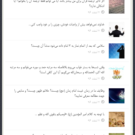
اگر تأثير ترجمه قرآن براي من بيشتر باشد آيا مي توانم فقط ترجمه آن را بخوانم؟ آيا
اشكالي ندارد؟
2 اسفند 96
خداوند نمي‌خواهد بيش از واجبات خودش، چيزي را بر خود واجب كني…
2 اسفند 96
سلامي كه بعد از اتمام نماز به 3 امام داده مي‌شود منشأ آن چيست؟
2 اسفند 96
وقتي شب‌ها به بستر خواب مي‌روم بلافاصله سه مرتبه حمد و سوره مي‌خوانم و سه مرتبه
الله اكبر، الحمدالله و سبحان‌الله مي‌گويم آيا اين كافي است؟
2 اسفند 96
وظايف ما در زمان غيبت امام زمان (عج) چيست؟ علائم ظهور چيست؟ و منابعي را
جهت مطالعه معرفي نماييد؟
2 اسفند 96
با توجه به كلام امير المؤمنين (ع): «اوصيكم بتقوي الله و نظم …
2 اسفند 96