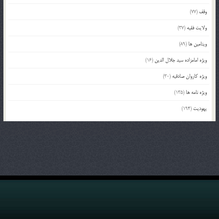
وقف
(77)
ولایت فقیه
(37)
ویتامین ها
(89)
ویژه امامزاده سید جلال الدین
(16)
ویژه کاروان صادقیه
(30)
ویژه نامه ها
(135)
یهودیت
(194)