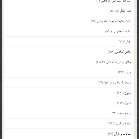
آیت الله سید علی آقا قاضی
(42)
ائمه اطهار
(5,038)
اثبات ولایت و وجود امام زمان
(73)
احادیث موضوعی
(550)
اخبار
(717)
اخلاق اسلامی
(956)
اخلاق و تربیت اسلامی
(2,836)
ادیان
(474)
ارتباط با امام زمان (عج)
(14)
ازدواج
(371)
ازدواج
(117)
ازدواج موقت
(32)
اسلام شناسی
(2,661)
اصحاب و یاران
(37)