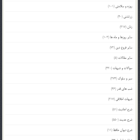
روزه و سلامتی
(101)
زرتشتی
(40)
زنان
(317)
سایر روزها و ماه ها
(103)
سایر فروع دین
(72)
سایر مقالات
(5)
سوالات و شبهات
(420)
سیر و سلوک
(274)
شب های قدر
(46)
شبهات اخلاقی
(217)
شرح احادیث
(51)
شرح حدیث
(550)
شرح دیوان حافظ
(11)