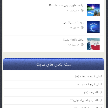
آیا جرقه ظهور در یمن زده شده است ؟!
8 فروردین 94
ویژه ماه شعبان المعظّم
28 دی 04
مواظب نگاهتان باشید!!!
18 اسفند 93
دسته بندی های سایت
آشنایی با صحیفه سجادیه
(56)
آشنایی با نهج البلاغه
(392)
آیت الله بهجت
(54)
آیت الله سید ابوالحسن اصفهانی
(43)