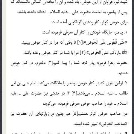
شيعه نيز، فراوان از اين حوض، ياد شده و آن را مختص كساني دانسته‌اند كه
پس از پيامبر، به امامت حضرت علي ـ عليه السلام ـ اعتقاد داشته باشند.
براي حوض كوثر، كاربردهاي گوناگوني آمده است:
1. پيامبر، جايگاه خودش را كنار آن معرفی فرموده است:
«حتّي تَلْقُوني علَي الحَوض»؛[1] تا وقتي كه مرا در كنار حوض ببينيد.
«أنا واردكُم عليَ الحَوض»؛[2] مرا با شما در كنار حوض وعده باشد.
حضرت زهرا فرمود: پدر كجا شما را پيدا كنم.[3] دخترم، در كنار حوض
هستم.
2. اولين نفري كه در كنار حوض، پيامبر را ملاقات مي‌كند، امام علي بن ابي
طالب ـ عليه السلام ـ مي‌باشد.[4] 3. در حديثي نيز حضرت علي ـ عليه
السلام ـ خود را صاحب حوض معرفي فرموده مي‌گويد:
من صاحب حوض كوثر هستم.[5] هم چنين در زيارتهاي آن حضرت نيز
«صاحب الحوض» تعبير شده است.
4. حوض از اختصاصات پيامبر اسلام است و پيامبر در اين مورد چنين