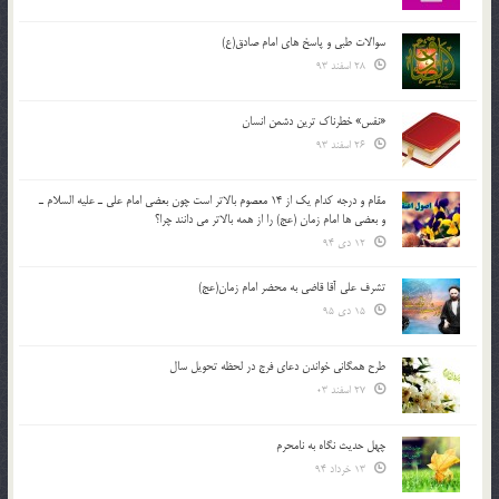
سوالات طبی و پاسخ های امام صادق(ع)
28 اسفند 93
«نفس» خطرناک ترین دشمن انسان
26 اسفند 93
مقام و درجه كدام يك از 14 معصوم بالاتر است چون بعضي امام علي ـ عليه السلام ـ
و بعضي ها امام زمان (عج) را از همه بالاتر مي دانند چرا؟
12 دی 94
تشرف علي آقا قاضي به محضر امام زمان(عج)
15 دی 95
طرح همگانی خواندن دعای فرج در لحظه تحویل سال
27 اسفند 03
چهل حدیث نگاه به نامحرم
13 خرداد 94