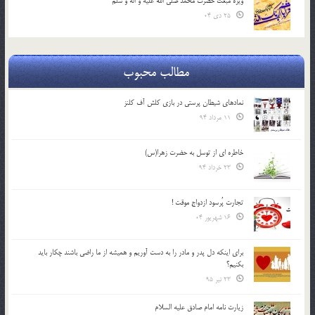
ویژه مبعث حضرت محمد صلی الله علیه و اله و سلم
25 دی 04
مطالب محبوب
نمادهای شیطان پرستی در بازی کلش آف کلنز
11 مرداد 94
خاطره ای از توسل به حضرت زهرا(س)
23 خرداد 94
تجارت پُرسود ازدواج موقت !
16 شهریور 04
براي اينكه دل پدر و مادر را به دست آوريم و هميشه از ما راضي باشند چكار بايد
بكنيم؟
23 تیر 95
زیارت نامه امام صادق علیه السلام