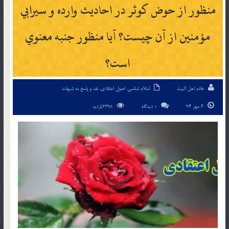
منظور از حوض كوثر در احاديث وارده و سيرابي
مؤمنين از آن چيست؟ آيا منظور جنبه معنوي
است؟
خادم اهل البیت
اسلام شناسی
,
اصول اعتقادی
,
نقد و پاسخ به شبهات
6 مهر 94
0 دیدگاه
2398بازدید