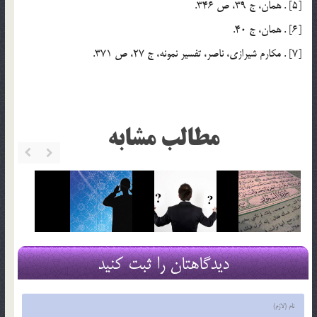
[5] . همان، ج 39، ص 346.
[6] . همان، ج 40.
[7] . مكارم شيرازي، ناصر، تفسير نمونه، ج 27، ص 371.
مطالب مشابه
دیدگاهتان را ثبت کنید