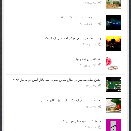
28 مرداد 95
مراسم شهادت امام صادق (ع) سال 93
10 فروردین 94
جذب کمک های مردمی موکب امام علی علیه السلام
11 شهریور 96
50 نکته برای ازدواج موفق
16 فروردین 94
اجتماع عظیم صادقیون در آستان مقدس امامزاده سید جلال الدین اشرف سال 1396
29 تیر 96
احادیث معصومین درباره ترک نماز و سهل انگاری در نماز
29 آذر 95
چه نظراتی در مورد دجال وجود دارد؟
28 مرداد 94