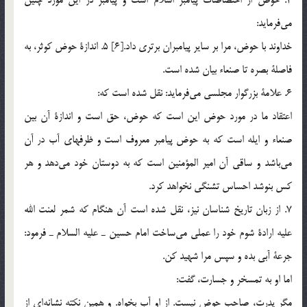
مي‌فرمايد:
خداوند با حوض، مرا بر ساير پيامبران برتري داد.[6] 5. اندازة حوض كوثر، به
فاصلة بصره تا صنعاء بيان شده است.
6. علامة بزرگوار مجلسي مي‌فرمايد: نقل شده است كه:
اعتقاد ما در مورد حوض اين است كه حوض، حق است و اندازة آن بين
صنعاء و ايله است كه به حوض پيامبر معروف است و ظرفهاي آب در آن
مي‌باشد و ساقي آن امير المؤمنين است كه به دوستان خود مي‌دهد و هر
كس بنوشد احساس تشنگي نخواهد كرد.
7. از زبان تاريخ شناسان نيز، نقل شده است آن هنگام كه شمر لعنت الله
عليه ارادة شوم خود را عملي مي‌ساخت امام حسين ـ عليه السلام ـ فرمود:
جرعة آبي بده و سپس مرا شهيد كن.
اما او به تمسخر و جسارت، ‌گفت:
مگر پدرت، صاحب حوض نيست. از او آب بخواه. و همين نكته نشانه‌اي از