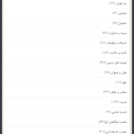
پند خوبان
(129)
تحصیل
(62)
تحصیل
(65)
تربیت و مشاوره
(481)
تشرفات و توقیعات
(181)
تغذیه و سلامت
(156)
توصیه های تربیتی
(498)
جوان و نوجوان
(148)
حج
(118)
حجاب و عفاف
(333)
حدیث
(1,737)
حدیث شناسی
(97)
حضرت ابوالفضل (ع)
(54)
حضرت خدیجه (س)
(41)