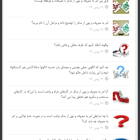
فرق بين امر به معروف و نهي از منكر با نصيحت و موعظه چيست؟
29 بهمن 96
امر به معروف و نهي از منكر را توضيح داده و مراحل آن را نام ببريد؟
29 بهمن 96
چگونه انتقاد كنيم كه طرف مقابل پرخاش نكند؟
29 بهمن 96
چه كنم كه الگوي عملي مؤمنين و مصداق بارز حديث «كونوا دعاة الناس بغير السنتكم»
شوم و اين روايت شامل حالم شود؟
29 بهمن 96
آيا امر به معروف و نهي از منكر در كارهاي حرام و واجب است، يا اين‌كه در كارهاي
مستحب و مكروه هم تحقق پيدا مي كند؟
29 بهمن 96
با چه شرايطي امر به معروف و نهي از منکر واجب است، و در صورت عدم توانايي بر امر
به معروف چه بايد کرد؟
29 بهمن 96