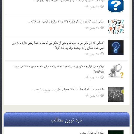
چگونه بر مسير زندگي دوستان و اطرافيان تاثير گذار باشيم و از …
29 بهمن 96
مدتي است كه دو برادر كوچكترم (14 و 21 ساله) با گرفتن چند CD …
29 بهمن 96
كساني كه در برابر امر به معروف و نهي از منكر مي گويند به شما ربطي ندارد و به زور
نمي شود انسان را به بهشت برد، چه بايد كرد؟
28 بهمن 96
چگونه مي توانيم علاوه بر هدايت خود به هدايت كساني كه به سوي غفلت مي روند،
بپردازيم؟
28 بهمن 96
با توجه به اينكه اينجانب با دانشجويان اهل سنت روبرو مي‎شوم، …
28 بهمن 96
تازه ترین مطالب
سلام ای هلال محرم