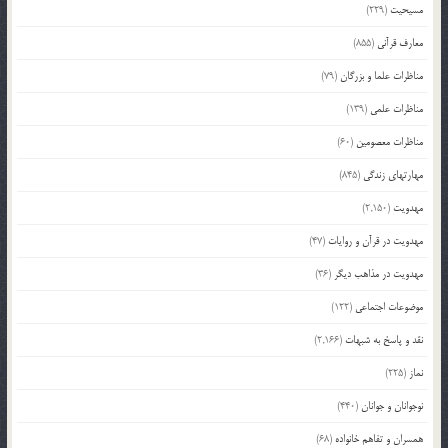
مسیحیت
(229)
معارف قرآنی
(855)
مناظرات علما و بزرگان
(79)
مناظرات علمی
(139)
مناظرات معصومین
(60)
مهارتهای زندگی
(845)
مهدویت
(2,150)
مهدویت در قرآن و روایات
(47)
مهدویت در مذاهب دیگر
(36)
موضوعات اجتماعی
(122)
نقد و پاسخ به شبهات
(2,166)
نماز
(225)
نوجوانان و جوانان
(440)
همسران و تفاهم خانواده
(68)