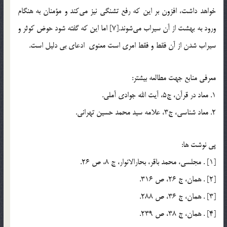
خواهد داشت، افزون بر اين كه رفع تشنگي نيز مي‌كند و مؤمنان به هنگام
ورود به بهشت از آن سيراب مي‌شوند.[7] اما اين که گفته شود حوض کوثر و
سيراب شدن از آن فقط و فقط امري است معنوي ادعای بي دليل است.
معرفي منابع جهت مطالعه بيشتر:
1. معاد در قرآن، ج5، آيت الله جوادي آملي.
2. معاد شناسي، ج3، علامه سيد محمد حسين تهراني.
پي نوشت ها:
[1] . مجلسي، محمد باقر، بحارالانوار، ج 8، ص 26.
[2] . همان، ج 26، ص 316.
[3] . همان، ج 36، ص 288.
[4] . همان، ج 38، ص 239.