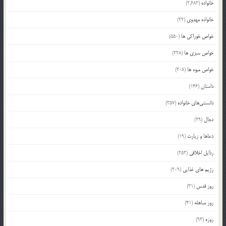
خانواده
(2,682)
خانواده مهدوی
(22)
خواص خوراکی ها
(550)
خواص سبزی ها
(228)
خواص میوه ها
(308)
داستان
(146)
دانستنی‌های خانواده
(357)
دجال
(29)
دعاها و زیارت
(19)
رذایل اخلاقی
(252)
رژیم های غذایی
(209)
روز قدس
(31)
روز مباهله
(41)
روزه
(93)