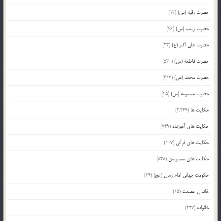
حضرت رقیه (س)
(13)
حضرت زینب (س)
(66)
حضرت علی اکبر (ع)
(23)
حضرت فاطمه (س)
(530)
حضرت محمد (ص)
(613)
حضرت معصومه (س)
(45)
حکایت ها
(2,244)
حکایت های آموزنده
(749)
حکایت های قرآنی
(107)
حکایت های معصومین
(838)
حکومت جهانی امام زمان (عج)
(24)
خاندان عصمت
(15)
خانواده
(227)