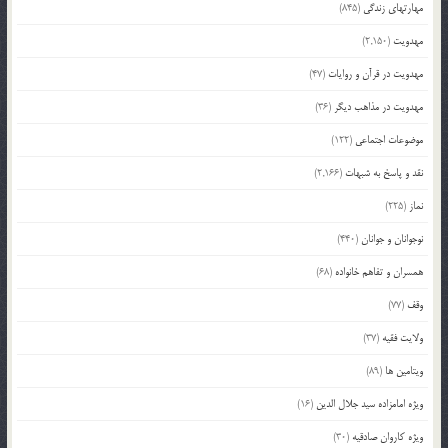
مهارتهای زندگی
(845)
مهدویت
(2,150)
مهدویت در قرآن و روایات
(47)
مهدویت در مذاهب دیگر
(36)
موضوعات اجتماعی
(122)
نقد و پاسخ به شبهات
(2,166)
نماز
(225)
نوجوانان و جوانان
(440)
همسران و تفاهم خانواده
(68)
وقف
(77)
ولایت فقیه
(37)
ویتامین ها
(89)
ویژه امامزاده سید جلال الدین
(16)
ویژه کاروان صادقیه
(30)