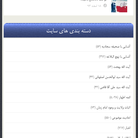
18 اسفند 93
دسته بندی های سایت
آشنایی با صحیفه سجادیه
(56)
آشنایی با نهج البلاغه
(392)
آیت الله بهجت
(54)
آیت الله سید ابوالحسن اصفهانی
(43)
آیت الله سید علی آقا قاضی
(42)
ائمه اطهار
(5,038)
اثبات ولایت و وجود امام زمان
(73)
احادیث موضوعی
(550)
اخبار
(717)