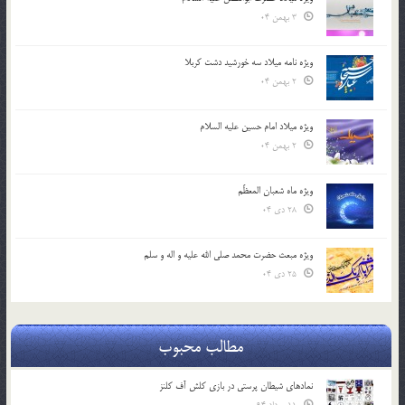
3 بهمن 04
ویژه نامه میلاد سه خورشید دشت کربلا
2 بهمن 04
ویژه میلاد امام حسین علیه السلام
2 بهمن 04
ویژه ماه شعبان المعظّم
28 دی 04
ویژه مبعث حضرت محمد صلی الله علیه و اله و سلم
25 دی 04
مطالب محبوب
نمادهای شیطان پرستی در بازی کلش آف کلنز