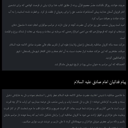
هرچند حوادث روزگار نگذاشت مفسّر معصومِ قرآن, پرده از حقایق کتاب خدا بردارد ولی در فرصت کوتاهی که برای ششمین
اختر فرزوان آسمان هدایت پیش آمد,شاهراه مذهب حق را برای رهروانِ از خلقت باز کرد , و فطرت تشنه انسانیت را به آب
حیات عبادت و معرفت سیرآب کرد.
امید است پیروان مذهب حق روز عزای آن حضرت, آنچه در توان دارند در مراسم سوگواری انجام دهند تا مشمول دعای
مستجاب او شوند که فرمود((رحم الله من احیی امرنا)) رحمتی که سرمایه ی سعادت و وسیله ی نجات از شدائد برزخ و قیامت
است.
حرکت همه ساله کاروان صادقیه رفسنجان (راهیان ولایت) جلوه ای از تکریم مقام عالی حضرت صادق الائمه علیه السلام
میباشد. مفتخریم که این حرکت حماسه ابراز محبت نسبت به آن امام همام و نشان افتخار شهرمان رفسنجان ؛ شهر
دارالصادقیون گردید.
الحمدالله که این مراسم به عنوان سنتی پویا در تاریخ شهرمان ماندگار شد.
پیام فدائیان امام صادق علیه السلام
ما خادمین صادقیه با شنیدن احادیث حضرت صادق الائمه علیه السلام عطر یادش را استشمام نموده و دل به عنایاتش دخیل
بسته و چشم به کراماتش دوخته ؛ از جان و دل خدمت ارباب و رئیس مذهب مان عرضه میداریم، ای ارباب ما اگر چه قبرت
غریب است ما نمی گذاریم قدر و منزلت شما غریب بماند. اگر قبرت ضریح و بارگاه ندارد قلب ما حرم شماست اگر در کنار قبرت
وهابیت مانع عزاداری و اظهار ارادت می شود ما کاروان صادقیه ای را برایتان تشکیل داده ایم که رسما عهده دار مراسم هایتان
باشیم و ناله سرای جعفری میزبان عزاداران و میهمانانتان گردد تا جان داریم بر غربتت غریب نوازی میکنیم...