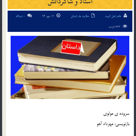
استاد و شاگردانش
خادم اهل البیت
حکایت ها
,
داستان
12 مهر 94
0 دیدگاه
1793بازدید
سروده ی مولوی
بازنویسی: مهرداد آهو