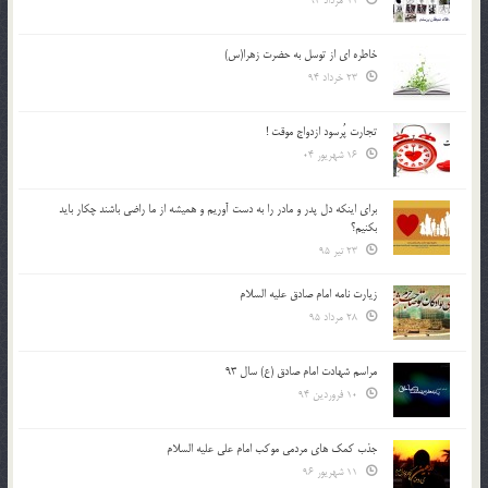
11 مرداد 94
خاطره ای از توسل به حضرت زهرا(س)
23 خرداد 94
تجارت پُرسود ازدواج موقت !
16 شهریور 04
براي اينكه دل پدر و مادر را به دست آوريم و هميشه از ما راضي باشند چكار بايد
بكنيم؟
23 تیر 95
زیارت نامه امام صادق علیه السلام
28 مرداد 95
مراسم شهادت امام صادق (ع) سال 93
10 فروردین 94
جذب کمک های مردمی موکب امام علی علیه السلام
11 شهریور 96