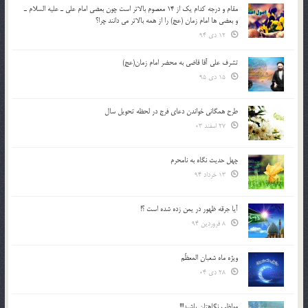
مقام و درجه كدام يك از 14 معصوم بالاتر است چون بعضي امام علي ـ عليه السلام ـ
و بعضي ها امام زمان (عج) را از همه بالاتر مي دانند چرا؟
12 دی 94
تشرف علي آقا قاضي به محضر امام زمان(عج)
15 دی 95
طرح همگانی خواندن دعای فرج در لحظه تحویل سال
27 اسفند 03
چهل حدیث نگاه به نامحرم
13 خرداد 94
آیا جرقه ظهور در یمن زده شده است ؟!
8 فروردین 94
ویژه ماه شعبان المعظّم
28 دی 04
مواظب نگاهتان باشید!!!