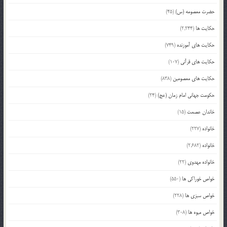
حضرت معصومه (س)
(45)
حکایت ها
(2,244)
حکایت های آموزنده
(749)
حکایت های قرآنی
(107)
حکایت های معصومین
(838)
حکومت جهانی امام زمان (عج)
(24)
خاندان عصمت
(15)
خانواده
(227)
خانواده
(2,682)
خانواده مهدوی
(22)
خواص خوراکی ها
(550)
خواص سبزی ها
(228)
خواص میوه ها
(308)