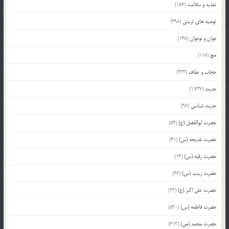
تغذیه و سلامت
(156)
توصیه های تربیتی
(498)
جوان و نوجوان
(148)
حج
(118)
حجاب و عفاف
(333)
حدیث
(1,737)
حدیث شناسی
(97)
حضرت ابوالفضل (ع)
(54)
حضرت خدیجه (س)
(41)
حضرت رقیه (س)
(13)
حضرت زینب (س)
(66)
حضرت علی اکبر (ع)
(23)
حضرت فاطمه (س)
(530)
حضرت محمد (ص)
(613)