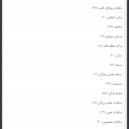
ماهها و روزهای خاص
(745)
مبانی اعتقادی
(20)
مختلف
(367)
مدعیان دروغین
(25)
مراجع معظم تقلید
(15)
مردان
(40)
مسجد
(87)
مسجد مقدس جمکران
(19)
مسیحیت
(229)
معارف قرآنی
(855)
مناظرات علما و بزرگان
(79)
مناظرات علمی
(139)
مناظرات معصومین
(60)