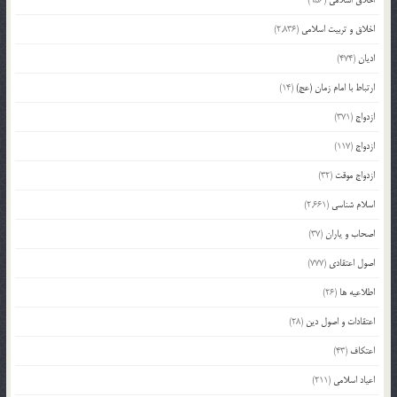
اخلاق اسلامی
(956)
اخلاق و تربیت اسلامی
(2,836)
ادیان
(474)
ارتباط با امام زمان (عج)
(14)
ازدواج
(371)
ازدواج
(117)
ازدواج موقت
(32)
اسلام شناسی
(2,661)
اصحاب و یاران
(37)
اصول اعتقادی
(777)
اطلاعیه ها
(26)
اعتقادات و اصول دین
(28)
اعتکاف
(43)
اعیاد اسلامی
(211)