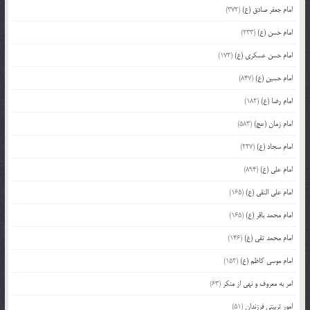
امام جعفر صادق (ع)
(372)
امام حسن (ع)
(233)
امام حسن عسکری (ع)
(172)
امام حسین (ع)
(847)
امام رضا (ع)
(182)
امام زمان (عج)
(583)
امام سجاد (ع)
(227)
امام علی (ع)
(894)
امام علی النقی (ع)
(165)
امام محمد باقر (ع)
(165)
امام محمد تقی (ع)
(146)
امام موسی کاظم (ع)
(152)
امر به معروف و نهی از منکر
(63)
امور تربیتی فرزندان
(51)