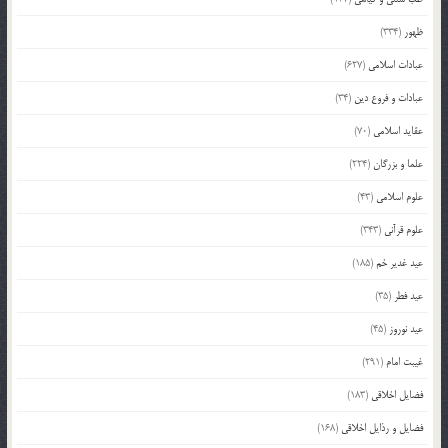
ظهور
(334)
عبادات اسلامی
(627)
عبادات و فروع دین
(34)
عقاید اسلامی
(70)
علما و بزرگان
(224)
علوم اسلامی
(43)
علوم قرآنی
(343)
عید غدیر خم
(185)
عید فطر
(35)
عید نوروز
(45)
غیبت امام
(291)
فضایل اخلاقی
(183)
فضایل و رذایل اخلاقی
(168)