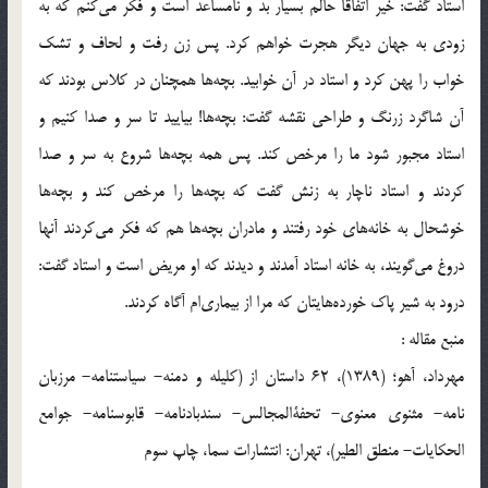
استاد گفت: خیر اتفاقاً حالم بسیار بد و نامساعد است و فکر می‌کنم که به
زودی به جهان دیگر هجرت خواهم کرد. پس زن رفت و لحاف و تشک
خواب را پهن کرد و استاد در آن خوابید. بچه‌ها همچنان در کلاس بودند که
آن شاگرد زرنگ و طراحی نقشه گفت: بچه‌ها! بیایید تا سر و صدا کنیم و
استاد مجبور شود ما را مرخص کند. پس همه بچه‌ها شروع به سر و صدا
کردند و استاد ناچار به زنش گفت که بچه‌ها را مرخص کند و بچه‌ها
خوشحال به خانه‌های خود رفتند و مادران بچه‌ها هم که فکر می‌کردند آنها
دروغ می‌گویند، به خانه استاد آمدند و دیدند که او مریض است و استاد گفت:
درود به شیر پاک خورده‌هایتان که مرا از بیماری‌ام آگاه کردند.
منبع مقاله :
مهرداد، آهو؛ (1389)، 62 داستان از (کلیله و دمنه- سیاستنامه- مرزبان
نامه- مثنوی معنوی- تحفةالمجالس- سندبادنامه- قابوسنامه- جوامع
الحکایات- منطق الطیر)، تهران: انتشارات سما، چاپ سوم