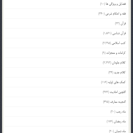
فضایل و ویژگی ها
(10)
فقه و احکام شرعی
(340)
قرآن
(23)
قرآن شناسی
(1,861)
کتب اسلامی
(2,295)
کرامات و معجزات
(9)
کلام جاودان
(2,293)
کلام جدید
(34)
کمک های اولیه
(116)
گلچین احادیث
(372)
گنجینه معارف
(495)
ماه رجب
(20)
ماه رمضان
(176)
ماه شعبان
(20)