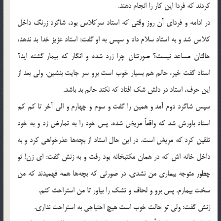
کردند که فردا این کار را انجام دهند.
در ادامه و فردای آن روز وقتی که استاد سرکلاس بود، شاگرد زرنگ داخل
کلاس شد و به استاد سلام داد و سپس به او گفت: استاد عزیز خدا بد ندهد،
حالتان مساعد نیست؟ صورتتان چرا زرد شده و انگار که بیمار گشته اید؟
استاد گفت خیر، حالم هم بسیار خوب است برو سر جایت بنشین. ولی بعد از
این حرف، استاد در دلش شک افتاد که نکند حالم بد باشد.
سپس شاگرد دوم آمد و همین را گفت و سوم و چهارم و الی آخر تا کم کم
استاد باورش شد که واقعاً مریض شده. پس خود را به تمارض زد و به خود
تلقین کرد که مریض است. در این حال استاد از بچه‌ها عذرخواهی کرد و به
داخل خانه اش که در همان مکتبخانه بود رفت و به زنش گفت: ای زن! تو
چطور متوجه بیماری من نشدی. در صورتی که بچه‌ها همه فهمیدند که من
سخت بیمارم. پس برو و لحاف و تشک را بیاور تا من استراحت کنم.
زنش گفت: ولی تو حالت خوب است هیچ احتیاجی به استراحت نداری.