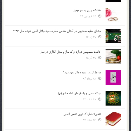
50 نکته برای ازدواج موفق
16 فروردین 94
اجتماع عظیم صادقیون در آستان مقدس امامزاده سید جلال الدین اشرف سال 1396
29 تیر 96
احادیث معصومین درباره ترک نماز و سهل انگاری در نماز
29 آذر 95
چه نظراتی در مورد دجال وجود دارد؟
28 مرداد 94
سوالات طبی و پاسخ های امام صادق(ع)
28 اسفند 93
«نفس» خطرناک ترین دشمن انسان
26 اسفند 93