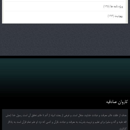
ویژه نامه ها
(135)
یهودیت
(194)
کاروان صادقیه
هدف از خلقت عالم معرفت و عبادت خداوند متعال است, و غرض از بعثت انبیاء از آدم تا خاتم تحقق آن است, رسول خدا (صلی
الله علیه و آله و سلم) برای تعلیم و تربیت بشریّت به معرفت و عبادت ,قرآن و کسی که نزد او علم تمام قرآن است به یادگار
گذاشت.