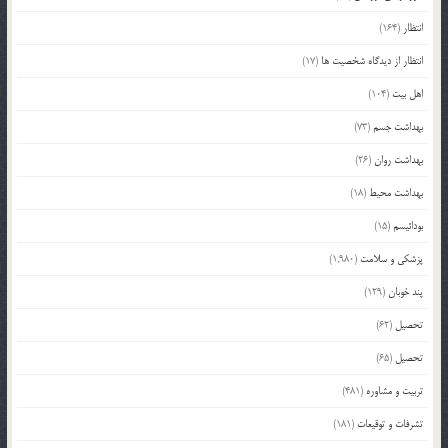
انتظار
(164)
انتظار از دیدگاه شخصیت ها
(17)
اهل بیت
(104)
بهداشت جسم
(73)
بهداشت روان
(26)
بهداشت محیط
(18)
بودائیسم
(15)
پزشکی و سلامت
(1,980)
پند خوبان
(129)
تحصیل
(62)
تحصیل
(65)
تربیت و مشاوره
(481)
تشرفات و توقیعات
(181)