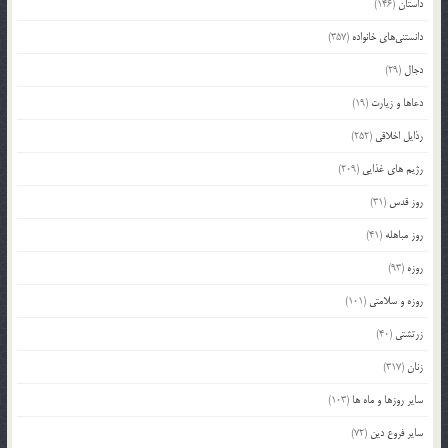
داستان
(146)
دانستنی‌های خانواده
(357)
دجال
(29)
دعاها و زیارت
(19)
رذایل اخلاقی
(252)
رژیم های غذایی
(209)
روز قدس
(31)
روز مباهله
(41)
روزه
(93)
روزه و سلامتی
(101)
زرتشتی
(40)
زنان
(317)
سایر روزها و ماه ها
(103)
سایر فروع دین
(72)