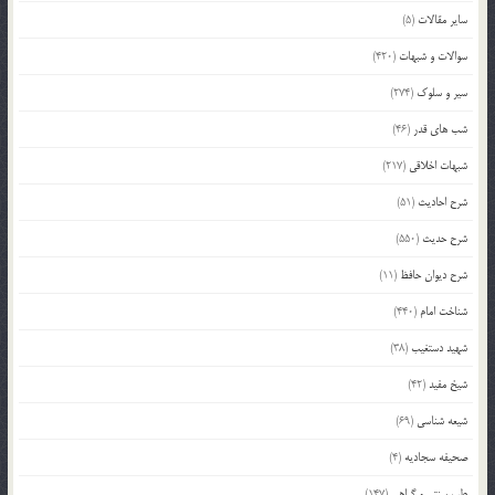
سایر مقالات
(5)
سوالات و شبهات
(420)
سیر و سلوک
(274)
شب های قدر
(46)
شبهات اخلاقی
(217)
شرح احادیث
(51)
شرح حدیث
(550)
شرح دیوان حافظ
(11)
شناخت امام
(440)
شهید دستغیب
(38)
شیخ مفید
(42)
شیعه شناسی
(69)
صحیفه سجادیه
(4)
طب سنتی و گیاهی
(147)