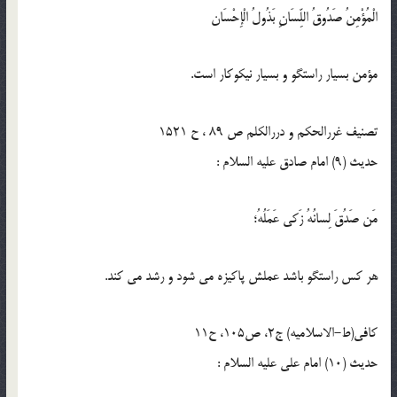
الْمُؤْمِنُ صَدُوقُ اللِّسَانِ بَذُولُ الْإِحْسَان‏
مؤمن بسيار راستگو و بسيار نيكوكار است.
تصنیف غررالحکم و دررالکلم ص 89 ، ح 1521
حدیث (9) امام صادق عليه السلام :
مَن صَدُقَ لِسانُهُ زَكى عَمَلُهُ؛
هر كس راستگو باشد عملش پاكيزه مى شود و رشد مى كند.
كافى(ط-الاسلامیه) ج2، ص105، ح11
حدیث (10) امام على عليه السلام :