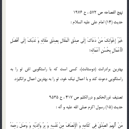
نهج الفصاحه ص 572 ، ح 1976
حدیث (14) امام على عليه السلام :
خَيْرُ إِخْوَانِكَ مَنْ دَعَاكَ إِلَى صِدْقِ الْمَقَالِ بِصِدْقِ مَقَالِهِ وَ نَدَبَكَ إِلَى أَفْضَلِ
الْأَعْمَالِ بِحُسْنِ أَعْمَالِه‏؛
بهترين برادرانت (دوستانت)، كسى است كه با راستگويى اش تو را به
راستگويى دعوت كند و با اعمال نيك خود، تو را به بهترين اعمال برانگيزد.
تصنیف غررالحکم و دررالکلم ص 417 ، ح 9535
حدیث (15) رسول اكرم صلى الله عليه و آله :
مَنْ أُلْهِمَ الصِّدْقَ فِي كَلَامِهِ وَ الْإِنْصَافَ مِنْ نَفْسِهِ وَ بِرَّ وَالِدَيْهِ وَ وَصَلَ رَحِمَهُ