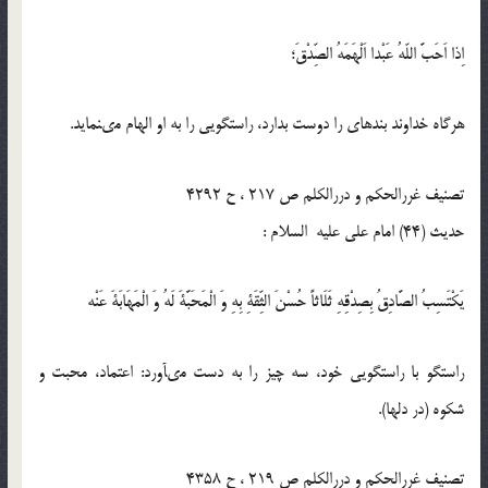
اِذا اَحَبَّ اللّه‏ُ عَبْدا اَلْهَمَهُ الصِّدْقَ؛
هرگاه خداوند بنده‏اى را دوست بدارد، راستگويى را به او الهام مى‏نمايد.
تصنیف غررالحکم و دررالکلم ص 217 ، ح 4292
حدیث (44) امام على عليه السلام :
يَكْتَسِبُ الصَّادِقُ بِصِدْقِهِ ثَلَاثاً حُسْنَ الثِّقَةِ بِهِ وَ الْمَحَبَّةَ لَهُ وَ الْمَهَابَةَ عَنْه‏
راستگو با راستگويى خود، سه چيز را به دست مى‏آورد: اعتماد، محبت و
شكوه (در دل‏ها).
تصنیف غررالحکم و دررالکلم ص 219 ، ح 4358