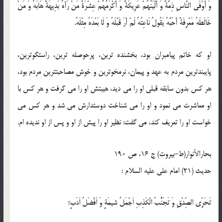
وَ أَوْفَى النَّاسِ ذِمَّةً وَ أَلْيَنُهُمْ عَرِيكَةً وَ أَكْرَمُهُمْ عِشْرَةً مَنْ رَآهُ بَدِيهَةً هَابَهُ وَ مَنْ
خَالَطَهُ مَعْرِفَةً أَحَبَّهُ يَقُولُ نَاعِتُهُ لَمْ أَرَ قَبْلَهُ وَ لَا بَعْدَهُ مِثْلَهُ.
او كه خاتم پيامبران بود، بخشنده ‏ترين، پرحوصله ‏ترين، راستگوترين،
پايبندترين مردم به عهد و پيمان، نرم‏خوترين و خوش مصاحبت‏ترين مردم بود،
هر كس بدون سابقه قبلى او را مى‏ ديد، هيبتش او را مى‏ گرفت و هر كس با
او معاشرت مى ‏نمود و او را مى‏ شناخت دوستدارش مى ‏شد و هر كس مى‏
خواست او را تعريف كند، مى‏ گفت: نظير او را پيش از او و پس از او نديده ‏ام.
بحارالأنوار(ط-بیروت) ج 16، ص 190
حدیث (21) امام على عليه السلام :
تَحَرِّى الصِّدْقِ وَ تَجَنُّبُ الْكَذِبِ اَجْمَلُ شيمَةٍ وَ اَفْضَلُ اَدَبٍ؛