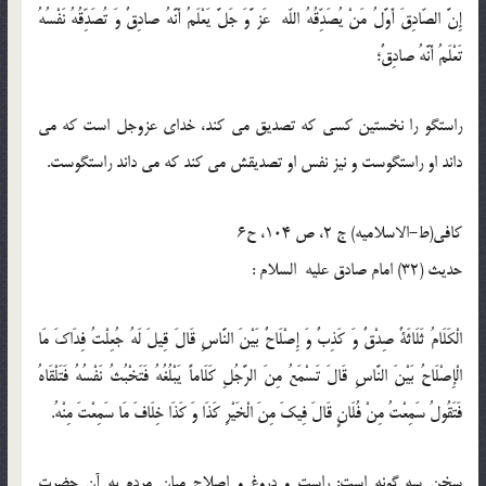
إِنَّ الصّادِقَ أَوَّلُ مَنْ يُصَدِّقُهُ اللّه عَز َّوَ جَلَّ يَعْلَمُ أَنَّهُ صادِقٌ وَ تُصَدِّقُهُ نَفْسُهُ
تَعْلَمُ أَنَّهُ صادِقٌ؛
راستگو را نخستين كسى كه تصديق مى كند، خداى عزوجل است كه مى
داند او راستگوست و نيز نفس او تصديقش مى كند كه مى داند راستگوست.
كافى(ط-الاسلامیه) ج 2، ص 104، ح6
حدیث (32) امام صادق عليه السلام :
الْكَلَامُ ثَلَاثَةٌ صِدْقٌ وَ كَذِبٌ وَ إِصْلَاحٌ بَيْنَ النَّاسِ قَالَ قِيلَ لَهُ جُعِلْتُ فِدَاكَ مَا
الْإِصْلَاحُ بَيْنَ النَّاسِ قَالَ تَسْمَعُ مِنَ الرَّجُلِ كَلَاماً يَبْلُغُهُ فَتَخْبُثُ نَفْسُهُ فَتَلْقَاهُ
فَتَقُولُ سَمِعْتُ مِنْ فُلَانٍ قَالَ فِيكَ مِنَ الْخَيْرِ كَذَا وَ كَذَا خِلَافَ مَا سَمِعْتَ مِنْهُ.
سخن سه گونه است: راست و دروغ و اصلاح ميان مردم به آن حضرت