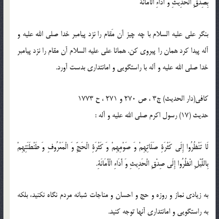
بِصِدْقِ الْحَدِيثِ وَ أَدَاءِ الْأَمَانَة
بنگر على عليه السلام با چه چيز آن مَقام را نزد پيامبر خدا صلى الله عليه و
آله پيدا كرد همان را پيروى كن. همانا على عليه السلام آن مقام را نزد پيامبر
خدا صلى الله عليه و آله با راستگويى و امانتدارى بدست آورد.
كافى(دار الحدیث) ج3 ، ص 270 و 271 ، ح 1773
حدیث (17) رسول اكرم صلى الله عليه و آله :
لَا تَنْظُرُوا إِلَى كَثْرَةِ صَلَاتِهِمْ وَ صَوْمِهِمْ وَ كَثْرَةِ الْحَجِّ وَ الْمَعْرُوفِ وَ طَنْطَنَتِهِمْ
بِاللَّيْلِ انْظُرُوا إِلَى صِدْقِ الْحَدِيثِ وَ أَدَاءِ الْأَمَانَةِ.
به زيادى نماز و روزه و حج و احسان و مناجات شبانه مردم نگاه نكنيد، بلكه
به راستگويى و امانتدارى آنها توجه كنيد.