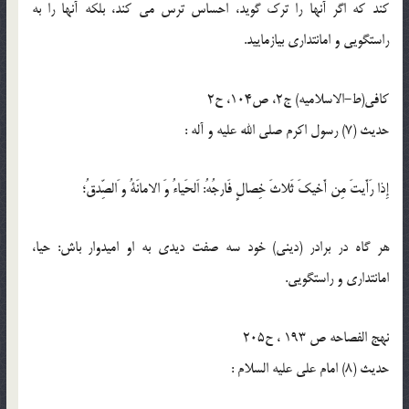
كند كه اگر آنها را ترك گويد، احساس ترس مى كند، بلكه آنها را به
راستگويى و امانتدارى بيازماييد.
كافى(ط-الاسلامیه) ج2، ص104، ح2
حدیث (7) رسول اكرم صلى الله عليه و آله :
إِذا رَأَيتَ مِن أَخيكَ ثَلاثَ خِصالٍ فَارجُهُ: اَلحَياءُ وَ الامانَةُ و َالصِّدقُ؛
هر گاه در برادر (دينى) خود سه صفت ديدى به او اميدوار باش: حيا،
امانتدارى و راستگويى.
نهج الفصاحه ص 193 ، ح205
حدیث (8) امام على عليه السلام :