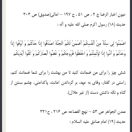
عیون اخبار الرضا ج 2 ، ص 51 ، ح 197 – امالی(صدوق) ص 303
حدیث (18) رسول اكرم صلى الله عليه و آله :
اضْمَنُوا لِي سِتَّةً مِنْ أَنْفُسِكُمْ أَضْمَنْ لَكُمُ الْجَنَّةَ اصْدُقُوا إِذَا حَدَّثْتُمْ وَ أَوْفُوا إِذَا
وَعَدْتُمْ وَ أَدُّوا إِذَا اؤْتُمِنْتُمْ وَ احْفَظُوا فُرُوجَكُمْ وَ غُضُّوا أَبْصَارَكُمْ وَ كُفُّوا أَيْدِيَكُم‏
شش چيز را براى من ضمانت كنيد تا من بهشت را براى شما ضمانت كنم،
راستى در گفتار، وفاى به عهد، بر گرداندن امانت، پاكدامنى، چشم بستن از
گناه و نگه داشتن دست (از غير حلال).
معدن الجواهر ص 53 – نهج الفصاحه ص 216 ، ح321
حدیث (19) امام صادق عليه السلام :