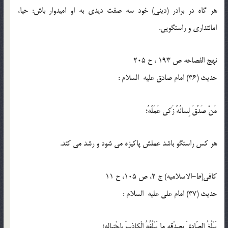
هر گاه در برادر (دينى) خود سه صفت ديدى به او اميدوار باش: حيا،
امانتدارى و راستگويى.
نهج الفصاحه ص 193 ، ح 205
حدیث (36) امام صادق عليه السلام :
مَنْ صَدُقَ لِسانُهُ زَكى عَمَلُهُ؛
هر كس راستگو باشد عملش پاكيزه مى شود و رشد مى كند.
كافى(ط-الاسلامیه) ج 2، ص 105، ح 11
حدیث (37) امام على عليه السلام :
يَبْلُغُ الصّادِقَ بِصِدْقِهِ ما يَبْلُغُهُ الْكاذِبَ بِاحْتيالِهِ؛