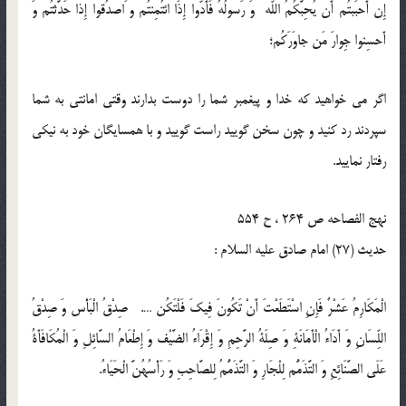
إِن أَحبَبتُم أَن يُحِبَّكُمُ اللّه وَ رَسولُهُ فَأَدّوا إِذَا ائتُمِنتُم و َاصدُقوا إِذا حَدَّثتُم وَ
أَحسِنوا جِوارَ مَن جاوَرَكُم؛
اگر مى خواهيد كه خدا و پيغمبر شما را دوست بدارند وقتى امانتى به شما
سپردند رد كنيد و چون سخن گوييد راست گوييد و با همسايگان خود به نيكى
رفتار نماييد.
نهج الفصاحه ص 264 ، ح 554
حدیث (27) امام صادق عليه السلام :
الْمَكَارِمُ عَشْرٌ فَإِنِ اسْتَطَعْتَ أَنْ تَكُونَ فِيكَ فَلْتَكُن‏ …. صِدْقُ الْبَأْس‏ وَ صِدْقُ
اللِّسَانِ وَ أَدَاءُ الْأَمَانَةِ وَ صِلَةُ الرَّحِمِ وَ إِقْرَاءُ الضَّيْف‏ وَ إِطْعَامُ السَّائِلِ وَ الْمُكَافَأَةُ
عَلَى الصَّنَائِعِ وَ التَّذَمُّم‏ لِلْجَارِ وَ التَّذَمُّمُ لِلصَّاحِبِ وَ رَأْسُهُنَّ الْحَيَاءُ.