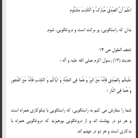
اعْلَمْ أَنَّ الصِّدْقَ مُبَارَكٌ وَ الْكَذِبَ مَشْئُوم‏
بدان كه راستگويى، پر بركت است و دروغگويى، شوم.
تحف العقول ص 14
حدیث (13) رسول اكرم صلى الله عليه و آله :
عَلَيكُم بِالصِّدقِ فَاِنَّهُ مَعَ البِرِّ وَ هُما فِى الجَنَّةِ وَ ايّاكُم وَ الكِذبِ فَاِنَّهُ مَعَ الفُجورِ
وَ هُما فِى النّارِ ؛
شما را سفارش مى كنم به راستگويى، كه راستگويى با نيكوكارى همراه است
و هر دو در بهشت اند و از دروغگويى بپرهيزيد كه دروغگويى همراه با
بدكارى است و هر دو در جهنم اند.