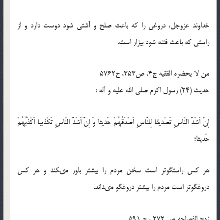
خداوند عزوجل، دروغى را كه باعث صلح و آشتى شود دوست دارد و از
راستى كه باعث فتنه شود بيزار است.
من لا يحضره الفقيه ج4، ص353، ح5762
حدیث (24) رسول اكرم صلى الله عليه و آله :
اِنَّ اَشَدَّ النّاسِ تَصْديقا لِلنّاسِ اَصْدَقُهُمْ حَديثا وَ اِنَّ اَشَدَّ النّاسِ تَكْذيبا اَكْذَبُهُمْ
حَديثا؛
هر كس راستگوتر است سخن مردم را بيشتر باور مى‏كند و هر كس
دروغگوتر است مردم را بيشتر دروغگو مى‏داند.
نهج الفصاحه ص 272 ، ح 591