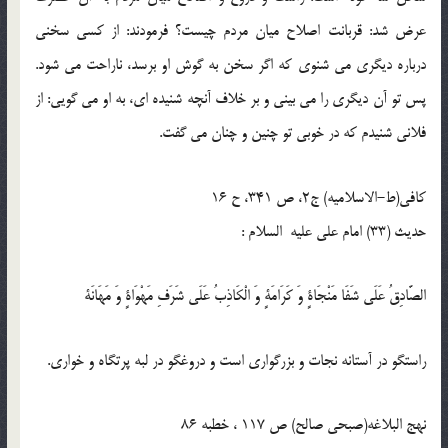
عرض شد: قربانت اصلاح ميان مردم چيست؟ فرمودند: از كسى سخنى
درباره ديگرى مى ‏شنوى كه اگر سخن به گوش او برسد، ناراحت مى ‏شود.
پس تو آن ديگرى را مى‏ بينى و بر خلاف آنچه شنيده ‏اى، به او مى‏ گويى: از
فلانى شنيدم كه در خوبى تو چنين و چنان مى‏ گفت.
كافى(ط-الاسلامیه) ج2، ص 341، ح 16
حدیث (33) امام على عليه السلام :
الصَّادِقُ عَلَى شَفَا مَنْجَاةٍ وَ كَرَامَةٍ وَ الْكَاذِبُ عَلَى شَرَفِ مَهْوَاةٍ وَ مَهَانَة
راستگو در آستانه نجات و بزرگوارى است و دروغگو در لبه پرتگاه و خوارى.
نهج البلاغه(صبحی صالح) ص 117 ، خطبه 86