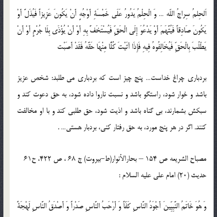
اَلحِلمُ سِراجُ اللّه … وَ الْحِلْمُ يَدُورُ عَلَى خَمْسَةِ أَوْجُهٍ أَنْ يَكُونَ عَزِيزاً فَيُذَلَّ أَوْ
يَكُونَ صَادِقاً فَيُتَّهَمَ أَوْ يَدْعُوَ إِلَى الْحَقِّ فَيُسْتَخَفَّ بِهِ أَوْ أَنْ يُؤْذَى بِلَا جُرْمٍ أَوْ أَنْ
يَطْلُبَ بِالْحَقِّ فَيُخَالِفُوهُ فِيهِ فَإِذَا آتَيْتَ كُلًّا مِنْهَا حَقَّهُ فَقَدْ أَصَبْت‏
بردبارى چراغ خداست… پنج چيز است كه بردبارى مى طلبد: شخص عزيز
باشد و خوار شود، راستگو باشد و نسبت ناروا داده شود، به حق دعوت كند و
سبكش بشمارند، بى گناه باشد و اذيت شود، حق طلبى كند و با او مخالفت
كنند. اگر در هر پنج مورد، به حق رفتار كنى، بردبار هستى… .
مصباح الشریعه ص 154 – بحارالأنوار(ط-بیروت) ج 68 ، ص 422، ح61
حدیث (20) امام على عليه السلام :
وَ هُوَ خَاتَمُ النَّبِيِّينَ أَجْوَدُ النَّاسِ كَفّاً وَ أَرْحَبُ النَّاسِ صَدْراً وَ أَصْدَقُ النَّاسِ لَهْجَةً