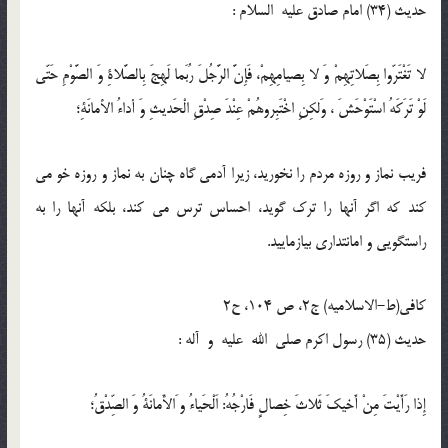
حدیث (34) امام صادق عليه السلام :
لا تَغْتَرّوا بِصَلاتِهِمْ وَ لا بِصيامِهِمْ، فَإِنَّ الرَّجُلَ رُبَما لَهِجَ بِالصَّلاةِ وَ الصَّوْمِ حَتّى
لَوْ تَرَكَهُ اسْتَوْحَشَ ، وَلكِنِ اخْتَبِروهُمْ عِنْدَ صِدْقِ الْحَديثِ وَ أداءُ الأمانَةِ؛
فريب نماز و روزه مردم را نخوريد، زيرا آدمى گاه چنان به نماز و روزه خو مى
كند كه اگر آنها را ترك گويد، احساس ترس مى كند، بلكه آنها را به
راستگويى و امانتدارى بيازماييد.
كافى(ط-الاسلامیه) ج2، ص 104، ح2
حدیث (35) رسول اكرم صلى الله عليه و آله :
إِذا رَأَيْتَ مِنْ أَخيكَ ثَلاثَ خِصالٍ فَارْجُهُ: اَلْحَياءُ و َالأَمانَةُ وَ الصِّدْقُ؛