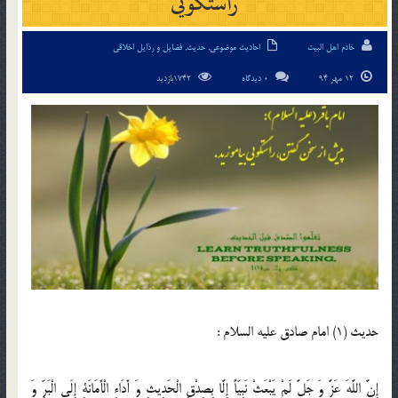
راستگويى
خادم اهل البیت
احادیث موضوعی
,
حدیث
,
فضایل و رذایل اخلاقی
12 مهر 94
0 دیدگاه
1742بازدید
حدیث (1) امام صادق عليه السلام :
إِنَّ اللَّهَ عَزَّ وَ جَلَّ لَمْ يَبْعَثْ نَبِيّاً إِلَّا بِصِدْقِ الْحَدِيثِ وَ أَدَاءِ الْأَمَانَةِ إِلَى الْبَرِّ وَ