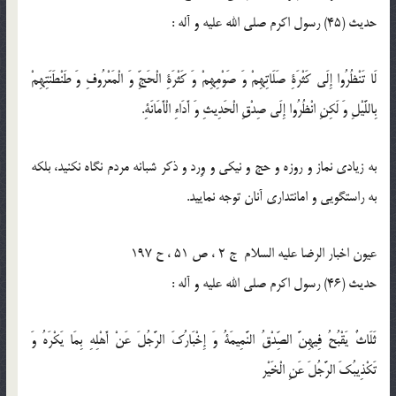
حدیث (45) رسول اكرم صلى‏ الله‏ عليه ‏و ‏آله :
لَا تَنْظُرُوا إِلَى كَثْرَةِ صَلَاتِهِمْ وَ صَوْمِهِمْ وَ كَثْرَةِ الْحَجِّ وَ الْمَعْرُوفِ وَ طَنْطَنَتِهِمْ
بِاللَّيْلِ وَ لَكِنِ انْظُرُوا إِلَى صِدْقِ الْحَدِيثِ وَ أَدَاءِ الْأَمَانَةِ.
به زيادى نماز و روزه و حج و نيكى و وِرد و ذكر شبانه مردم نگاه نكنيد، بلكه
به راستگويى و امانتدارى آنان توجه نماييد.
عيون اخبار الرضا عليه ‏السلام ج 2 ، ص 51 ، ح 197
حدیث (46) رسول اكرم صلى‏ الله‏ عليه ‏و ‏آله :
ثَلَاثٌ يَقْبُحُ فِيهِنَّ الصِّدْقُ النَّمِيمَةُ وَ إِخْبَارُكَ الرَّجُلَ عَنْ أَهْلِهِ بِمَا يَكْرَهُ وَ
تَكْذِيبُكَ الرَّجُلَ عَنِ الْخَيْر