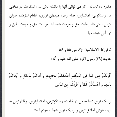
مكارم ده تاست : اگر مى توانى آنها را داشته باش … : استقامت در سختى
ها، راستگويى، امانتدارى، صله رحم، ميهمان نوازى، اطعام نيازمند، جبران
كردن نيكى ها، رعايت حق و حرمت همسايه، مراعات حق و حرمت رفيق و
در رأس همه، حيا.
كافى(ط-الاسلامیه) ج2، ص 55 و 56
حدیث (29) رسول اكرم صلى الله عليه و آله :
أَقْرَبُكُمْ مِنِّي غَداً فِي الْمَوْقِفِ أَصْدَقُكُمْ لِلْحَدِيثِ وَ آدَاكُمْ لِلْأَمَانَةِ وَ أَوْفَاكُمْ
بِالْعَهْدِ وَ أَحْسَنُكُمْ خُلُقاً وَ أَقْرَبُكُمْ مِنَ النَّاس‏
نزديك ترين شما به من در قيامت، راستگوترين، امانتدارترين، وفادارترين به
عهد، خوش اخلاق ترين و نزديك ترين شما به مردم است.