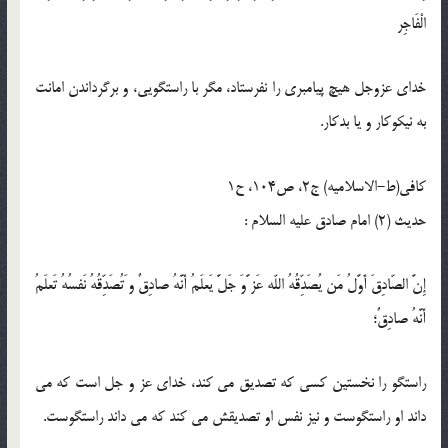
الْفَاجِر
خداى عزوجل هيچ پيامبرى را نفرستاد، مگر با راستگويى، و برگرداندن امانت
به نيكوكار و يا بدكار.
كافى(ط-الاسلامیه) ج2، ص104، ح1
حدیث (2) امام صادق عليه السلام :
إِنَّ الصّادِقَ أَوَّلُ مَن يُصَدِّقُهُ اللّه عَز َّوَ جَلَّ يَعلَمُ أَنَّهُ صادِقٌ و َتُصَدِّقُهُ نَفسُهُ تَعلَمُ
أَنَّهُ صادِقٌ؛
راستگو را نخستين كسى كه تصديق مى كند، خداى عز و جل است كه مى
داند او راستگوست و نيز نفس او تصديقش مى كند كه مى داند راستگوست.