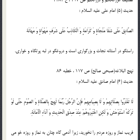
تصنیف غررالحکم و دررالکلم ص 217 ، ح 4282
حدیث (5) امام على عليه السلام :
الصَّادِقُ عَلَى شَفَا مَنْجَاةٍ وَ كَرَامَةٍ وَ الْكَاذِبُ عَلَى شَرَفِ مَهْوَاةٍ وَ مَهَانَة
راستگو در آستانه نجات و بزرگوارى است و دروغگو در لبه پرتگاه و خوارى.
نهج البلاغه(صبحی صالح) ص 117 ، خطبه 86
حدیث (6) امام صادق عليه السلام :
لَا تَغْتَرُّوا بِصَلَاتِهِمْ وَ لَا بِصِيَامِهِمْ فَإِنَّ الرَّجُلَ رُبَّمَا لَهِجَ بِالصَّلَاةِ وَ الصَّوْمِ حَتَّى لَوْ
تَرَكَهُ اسْتَوْحَشَ وَ لَكِنِ اخْتَبِرُوهُمْ عِنْدَ صِدْقِ الْحَدِيثِ وَ أَدَاءِ الْأَمَانَةِ.
فريب نماز و روزه مردم را نخوريد، زيرا آدمى گاه چنان به نماز و روزه خو مى