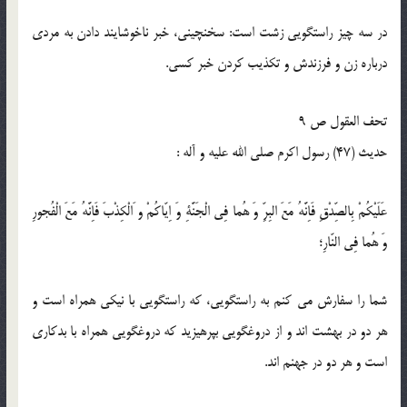
در سه چيز راستگويى زشت است: سخن‏چينى، خبر ناخوشايند دادن به مردى
درباره زن و فرزندش و تكذيب كردن خبر كسى.
تحف العقول ص 9
حدیث (47) رسول اكرم صلى‏ الله‏ عليه ‏و ‏آله :
عَلَيْكُمْ بِالصِّدْقِ فَاِنَّهُ مَعَ البِرِّ وَ هُما فِى الْجَنَّةِ وَ اِيّاكُمْ و َالْكِذْبَ فَاِنَّهُ مَعَ الْفُجورِ
وَ هُما فِى النّارِ؛
شما را سفارش مى‏ كنم به راستگويى، كه راستگويى با نيكى همراه است و
هر دو در بهشت ‏اند و از دروغگويى بپرهيزيد كه دروغگويى همراه با بدكارى
است و هر دو در جهنم ‏اند.