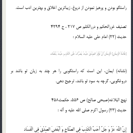
راستگو بودن و پرهيز نمودن از دروغ، زيباترين اخلاق و بهترين ادب است.
تصنیف غررالحکم و دررالکلم ص 217 ، ح 4294
حدیث (22) امام على عليه السلام :
[عَلَامَةُ الْإِيمَانِ‏] الْإِيمَانُ أَنْ تُؤْثِرَ الصِّدْقَ حَيْثُ يَضُرُّكَ عَلَى الْكَذِبِ حَيْثُ يَنْفَعُك‏
(نشانه) ايمان، اين است كه راستگويى را هر چند به زيان تو باشد بر
دروغگويى، گرچه به سود تو باشد، ترجيح دهى.
نهج البلاغه(صبحی صالح) ص 556، حكمت458
حدیث (23) رسول اكرم صلى الله عليه و آله :
إِنَّ اللَّهَ عَزَّ وَ جَلَّ أَحَبَّ الْكَذِبَ فِي الصَّلَاحِ وَ أَبْغَضَ الصِّدْقَ فِي الْفَسَاد