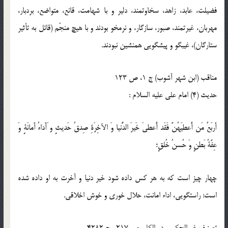
فضيلت، عابد، زاهد، سخاوتمند، دلير و با شهامت، قانع، متواضع، بردبار،
مهربان، غيرتمند، صبور، سازگار، و نرم‏خو بودند و با هيچ منجّم (قائل به تأثير
ستارگان)، غيب‏گو و پيش‏گويى هم‏نشين نبودند.
مناقب (ابن شهر آشوب) ج 1، ص 123
حدیث (4) امام على عليه السلام :
أَربَعٌ مَن أُعطيَهُنَّ فَقَد أُعطىَ خَيرَ الدُّنيا وَ الآخِرَةِ صِدقُ حَديثٍ و َأَداءُ أَمانَةٍ وَ
عِفَّةُ بَطنٍ وَ حُسنُ خُلقٍ؛
چهار چيز است كه به هر كس داده شود خير دنيا و آخرت به او داده شده
است: راستگويى، اداء امانت، حلال خورى و خوش اخلاقى.