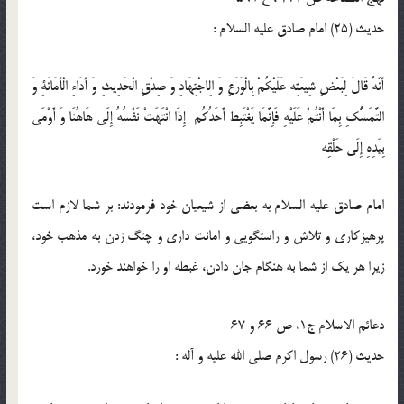
حدیث (25) امام صادق عليه السلام :
أَنَّهُ قَالَ لِبَعْضِ شِيعَتِه‏ عَلَيْكُمْ بِالْوَرَعِ وَ الِاجْتِهَادِ وَ صِدْقِ الْحَدِيثِ وَ أَدَاءِ الْأَمَانَةِ وَ
التَّمَسُّكِ بِمَا أَنْتُمْ عَلَيْهِ فَإِنَّمَا يَغْتَبِط أَحَدُكُم إِذَا انْتَهَتْ نَفْسُهُ إِلَى هَاهُنَا وَ أَوْمَى
بِيَدِهِ إِلَى حَلْقِه‏
امام صادق عليه السلام به بعضى از شيعيان خود فرمودند: بر شما لازم است
پرهيزكارى و تلاش و راستگويى و امانت دارى و چنگ زدن به مذهب خود،
زيرا هر يك از شما به هنگام جان دادن، غبطه او را خواهند خورد.
دعائم الاسلام ج1، ص 66 و 67
حدیث (26) رسول اكرم صلى الله عليه و آله :