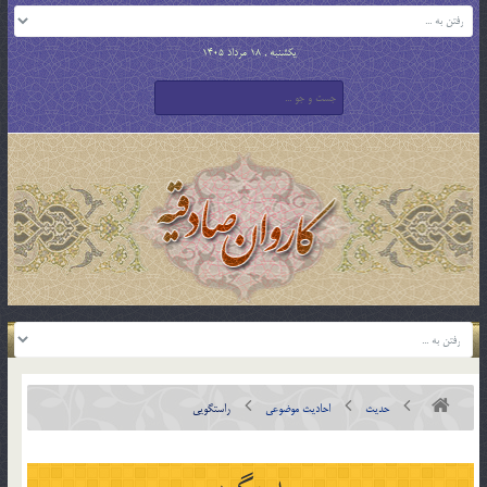
یکشنبه , 18 مرداد 1405
حدیث
احادیث موضوعی
راستگويى