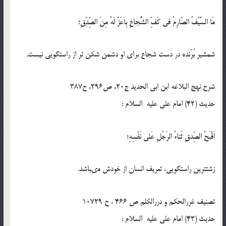
مَا السَّيْفُ الصّارِمُ فى كَفِّ الشُّجاعِ بِاَعَزَّ لَهُ مِنَ الصِّدْقِ؛
شمشير بُرّنده در دست شجاع براى او دشمن شكن تر از راستگويى نيست.
شرح نهج البلاغه ابن ابى الحديد ج20، ص296، ح387
حدیث (42) امام على عليه السلام :
اَقْبَحُ الصِّدقِ ثَناءُ الرَجُلِ عَلى نَفْسِهِ؛
زشت‏ترين راستگويى، تعريف انسان از خودش مى‏باشد.
تصنیف غررالحکم و دررالکلم ص 466 ، ح 10729
حدیث (43) امام على عليه السلام :