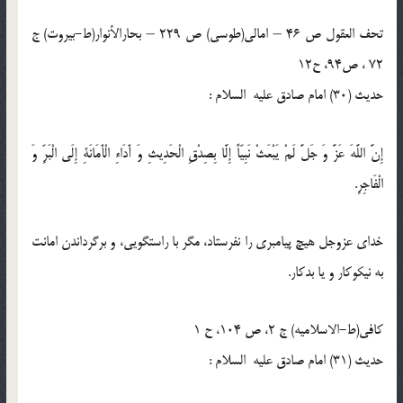
تحف العقول ص 46 – امالی(طوسی) ص 229 – بحارالأنوار(ط-بیروت) ج
72 ، ص94، ح12
حدیث (30) امام صادق عليه السلام :
إِنَّ اللَّهَ عَزَّ وَ جَلَّ لَمْ يَبْعَثْ نَبِيّاً إِلَّا بِصِدْقِ الْحَدِيثِ وَ أَدَاءِ الْأَمَانَةِ إِلَى الْبَرِّ وَ
الْفَاجِرِ.
خداى عزوجل هيچ پيامبرى را نفرستاد، مگر با راستگويى، و برگرداندن امانت
به نيكوكار و يا بدكار.
كافى(ط-الاسلامیه) ج 2، ص 104، ح 1
حدیث (31) امام صادق عليه السلام :