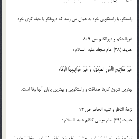
راستگو، با راستگويى خود به همان مى رسد كه دروغگو با حيله گرى خود.
غررالحکم و دررالکلم ص 809
حدیث (38) امام سجاد عليه السلام :
خَيْرُ مَفَاتِيحِ الْأُمُورِ الصِّدْقُ، وَ خَيْرُ خَوَاتِيمِهَا الْوَفَاء
بهترين شروع كارها صداقت و راستگويى و بهترين پايان آنها وفا است.
نزهة الناظر و تنبیه الخاطر ص 93
حدیث (39) امام موسى كاظم عليه السلام :