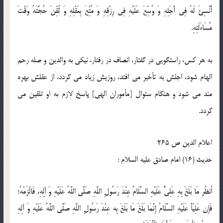
أُنْسِئَ لَهُ فِي أَجَلِهِ وَ وُسِّعَ عَلَيْهِ فِي رِزْقِهِ وَ مُتِّعَ بِعَقْلِهِ وَ لُقِّنَ حُجَّتَهُ وَقْتَ
مُسَاءَلَتِهِ.
به هر كس، راستگويى در گفتار، انصاف در رفتار، نيكى به والدين و صله رحم
الهام شود، اجلش به تأخير مى افتد، روزيش زياد مى گردد، از عقلش بهره
مند مى شود و هنگام سئوال [مأموران الهى] پاسخ لازم به او تلقين مى
گردد.
اعلام الدين ص 265
حدیث (16) امام صادق عليه السلام :
اُنظُر مَا بَلَغَ بِهِ عَلِيٌّ عَلَيْهِ السَّلَامُ عِنْدَ رَسُولِ اللَّهِ صَلَّى اللَّهُ عَلَيْهِ وَ آلِهِ، فَالْزَمْهُ؛
فَإِن‏ عَلِيّاً عَلَيْهِ السَّلَامُ إِنَّمَا بَلَغَ مَا بَلَغَ بِه‏ عِنْدَ رَسُولِ اللَّهِ صَلَّى اللَّهُ عَلَيْهِ وَ آلِهِ