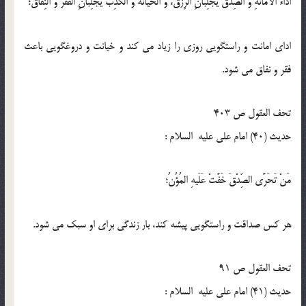
اَداءُ الاَمانَةِ و َالصِّدْقُ يَجْلِبانِ الرِّزْقَ، و َالْخيانَةُ و َالْكَذِبُ يَجْلِبانِ الفَقْرَ وَ النِّفاقَ؛
اداى امانت و راستگويى روزى را زياد مى كند و خيانت و دروغگويى باعث
فقر و نفاق مى شود.
تحف العقول ص 403
حدیث (40) امام على عليه السلام :
مَنْ تَحَرَّى الصِّدْقَ خَفَّتْ عَلَيهِ المُؤُنُ؛
هر كس صداقت و راستگويى پيشه كند، بار زندگى براى او سبك مى شود.
تحف العقول ص 91
حدیث (41) امام على عليه السلام :