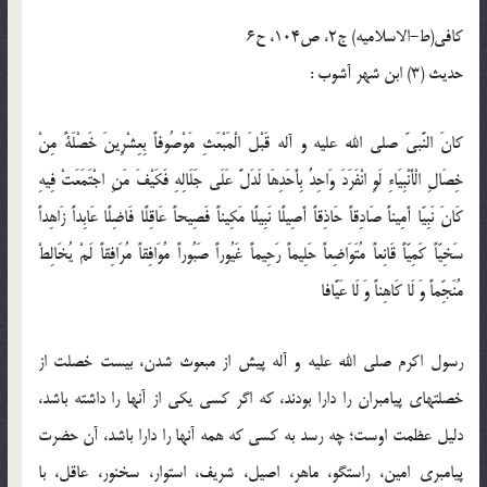
كافى(ط-الاسلامیه) ج2، ص104، ح6
حدیث (3) ابن شهر آشوب :
كانَ النَّبىّ صلی الله علیه و آله قَبْلَ الْمَبْعَثِ مَوْصُوفاً بِعِشْرِينَ خَصْلَةً مِنْ
خِصَالِ الْأَنْبِيَاءِ لَوِ انْفَرَدَ وَاحِدٌ بِأَحَدِهَا لَدَلَّ عَلَى جَلَالِهِ فَكَيْفَ مَنِ اجْتَمَعَتْ فِيهِ
كَانَ نَبِيّا أَمِيناً صَادِقاً حَاذِقاً أَصِيلًا نَبِيلًا مَكِيناً فَصِيحاً عَاقِلًا فَاضِلًا عَابِداً زَاهِداً
سَخِيّاً كَمِيّاً قَانِعاً مُتَوَاضِعاً حَلِيماً رَحِيماً غَيُوراً صَبُوراً مُوَافِقاً مُرَافِقاً لَمْ يُخَالِطْ
مُنَجِّماً وَ لَا كَاهِناً وَ لَا عَيَّافا
رسول اكرم صلی الله علیه و آله پيش از مبعوث شدن، بيست خصلت از
خصلت‏هاى پيامبران را دارا بودند، كه اگر كسى يكى از آنها را داشته باشد،
دليل عظمت اوست؛ چه رسد به كسى كه همه آنها را دارا باشد، آن حضرت
پيامبرى امين، راستگو، ماهر، اصيل، شريف، استوار، سخنور، عاقل، با