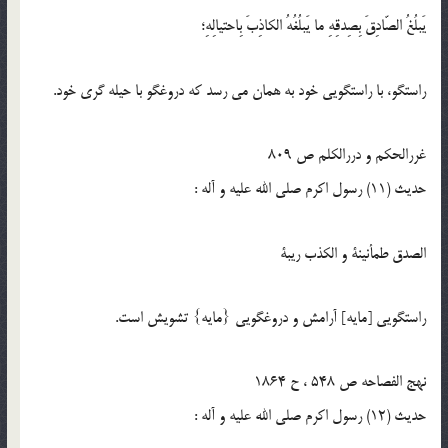
يَبلُغُ الصّادِقَ بِصِدقِهِ ما يَبلُغُهُ الكاذِبَ بِاحتيالِهِ؛
راستگو، با راستگويى خود به همان مى رسد كه دروغگو با حيله گرى خود.
غررالحکم و دررالکلم ص 809
حدیث (11) رسول اكرم صلى الله عليه و آله :
الصدق طمأنينة و الكذب ريبة
راستگويى [مايه] آرامش و دروغگويى {مايه} تشويش است.
نهج الفصاحه ص 548 ، ح 1864
حدیث (12) رسول اكرم صلى الله عليه و آله :