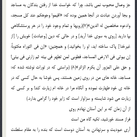
جز وصال محبوب نمی باشد، چرا که خواست خدا از رفتن بندگان به مساجد
و بجا آوردن عبادت در آنجا همین بوده که: «اقیموا وجوهکم عند کل مسجد،
وادعوه مخلصین له الدین»(7)(رویها و تمام وجود خود را در هر پرستشگاهی
بپا دارید [روی به سوی خدا آرید] و در حالی که دین [وعبادت] خویش را [از
غیرخدا] پاک ساخته اید، او را بخوانید.) و همچنین: «إن فی التوراه مکتوباً:
إن بیوتی فی الارض المساجد، فطوبی لمن تطهر فی بیته ثم زارنی فی بیتی!
و حق علی المزور أن یکرم الزائر»(8) (براستی که در تورات نوشته شده که:
مساجد، خانه های من در روی زمین هستند، پس خوشا به حال کسی که در
خانه ی خود طهارت نموده و آنگاه مرا در خانه ام زیارت کند! و بر کسی که
زیارت می شود شایسته و سزاوار است که زایر خود را گرامی بدارد.)
از آن زمان که بر این آستان نهادم روی
فراز مسند خورشید، تکیه گاه من است
آری عبودیت و سرنهادن به آستان دوست است که بنده را به مقام سلطنت