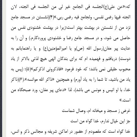
که:«عن علی(ع)الجلسه فی الجامع خیر لی من الجلسه فی الجنه، لان
الجنه فیها رضی نفسی، ولجامع فیه رضی ربی.»(4)(نشستن در مسجد جامع
نزد من از نشستن در بهشت بهتر است؛زیرا در بهشت خشنودی نفس من
حاصل می شود، و در مسجد جامع رضا و خشنودی پروردگارم.) و آن را به
عنایت پیر مغان(رسول الله (ص)و یا امیرالمؤمنین(ع) و یا راهنمایانم به
دوست) دریافتم و فهمیده ام که برای بندگان الهی هیچ لذتی بالاتر از یاد
محبوب حقیقی نمی باشد؛ که خود فرمود «فاذکرونی اذکرکم»(5)؛ (پس به
یاد من باشید، تا شما را به یاد آورم) و همچنین «ذاکر الله موانسه».(6)(ذاکر
خدا، با او انیس و مونس می باشد)، لذا «دعای پیر مغان، ورد صبحگاه من
است.»
غرض ز مسجد و میخانه ام، وصال شماست
جز این خیال ندارم، خدا گواه من است
خدا گواه است که مقصودم از حضور در اماکن شریفه و مجالس ذکر و انس،