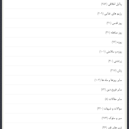
رذایل اخلاقی
(252)
رژیم های غذایی
(209)
روز قدس
(31)
روز مباهله
(41)
روزه
(93)
روزه و سلامتی
(101)
زرتشتی
(40)
زنان
(317)
سایر روزها و ماه ها
(103)
سایر فروع دین
(72)
سایر مقالات
(5)
سوالات و شبهات
(420)
سیر و سلوک
(274)
شب های قدر
(46)