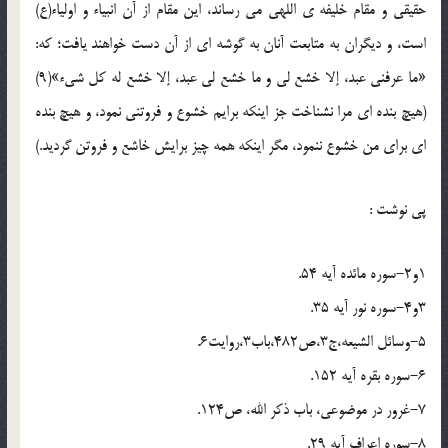
حقیقی و مقام خلیفه ی اللهی می رساند، این مقام از آن انبیاء و اولیاء(ع)
است، و دیگران به متابعت آنان به گوشه ای از آن دست خواهند یافت؛ که:
«ما عرفنی عبد، إلا خشع لی و ما خشع لی عبد، إلا خشع له کل شیء»(9)
(هیچ بنده ای مرا نشناخت جز اینکه برایم خشوع و فروتنی نمود، و هیچ بنده
ای برای من خشوع ننمود، مگر اینکه همه چیز برایش خاشع و فروتن گردید.)
پی نوشت :
1و2-سوره مائده آیه 54.
3و4-سوره نور آیه 35.
5-وسائل الشیعه،ج3،ص482،باب3،روایت6.
6-سوره بقره آیه 152.
7-غرور در موضوعی، باب ذکر الله، ص124.
8-سوره اعراف آیه 29.