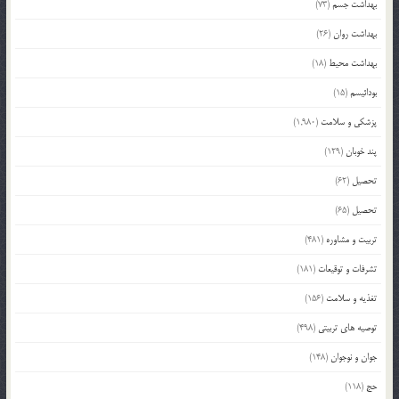
بهداشت جسم
(73)
بهداشت روان
(26)
بهداشت محیط
(18)
بودائیسم
(15)
پزشکی و سلامت
(1,980)
پند خوبان
(129)
تحصیل
(62)
تحصیل
(65)
تربیت و مشاوره
(481)
تشرفات و توقیعات
(181)
تغذیه و سلامت
(156)
توصیه های تربیتی
(498)
جوان و نوجوان
(148)
حج
(118)