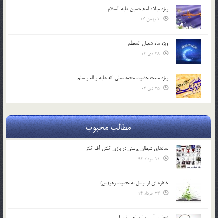
ویژه میلاد امام حسین علیه السلام
2 بهمن 04
ویژه ماه شعبان المعظّم
28 دی 04
ویژه مبعث حضرت محمد صلی الله علیه و اله و سلم
25 دی 04
مطالب محبوب
نمادهای شیطان پرستی در بازی کلش آف کلنز
11 مرداد 94
خاطره ای از توسل به حضرت زهرا(س)
23 خرداد 94
تجارت پُرسود ازدواج موقت !