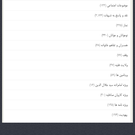
موضوعات اجتماعی
(122)
نقد و پاسخ به شبهات
(2,166)
نماز
(225)
نوجوانان و جوانان
(440)
همسران و تفاهم خانواده
(68)
وقف
(77)
ولایت فقیه
(37)
ویتامین ها
(89)
ویژه امامزاده سید جلال الدین
(16)
ویژه کاروان صادقیه
(30)
ویژه نامه ها
(135)
یهودیت
(194)