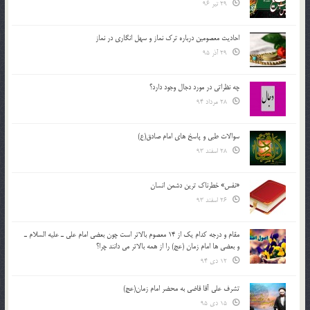
29 تیر 96
احادیث معصومین درباره ترک نماز و سهل انگاری در نماز
29 آذر 95
چه نظراتی در مورد دجال وجود دارد؟
28 مرداد 94
سوالات طبی و پاسخ های امام صادق(ع)
28 اسفند 93
«نفس» خطرناک ترین دشمن انسان
26 اسفند 93
مقام و درجه كدام يك از 14 معصوم بالاتر است چون بعضي امام علي ـ عليه السلام ـ
و بعضي ها امام زمان (عج) را از همه بالاتر مي دانند چرا؟
12 دی 94
تشرف علي آقا قاضي به محضر امام زمان(عج)
15 دی 95