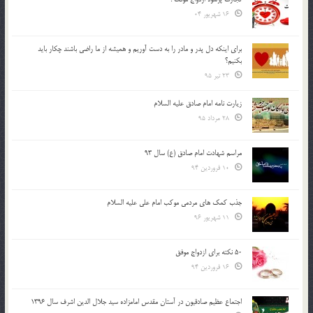
16 شهریور 04
براي اينكه دل پدر و مادر را به دست آوريم و هميشه از ما راضي باشند چكار بايد
بكنيم؟
23 تیر 95
زیارت نامه امام صادق علیه السلام
28 مرداد 95
مراسم شهادت امام صادق (ع) سال 93
10 فروردین 94
جذب کمک های مردمی موکب امام علی علیه السلام
11 شهریور 96
50 نکته برای ازدواج موفق
16 فروردین 94
اجتماع عظیم صادقیون در آستان مقدس امامزاده سید جلال الدین اشرف سال 1396