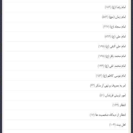
امام رضا (ع)
(182)
امام زمان (عج)
(583)
امام سجاد (ع)
(227)
امام علی (ع)
(894)
امام علی النقی (ع)
(165)
امام محمد باقر (ع)
(165)
امام محمد تقی (ع)
(146)
امام موسی کاظم (ع)
(152)
امر به معروف و نهی از منکر
(63)
امور تربیتی فرزندان
(51)
انتظار
(164)
انتظار از دیدگاه شخصیت ها
(17)
اهل بیت
(104)