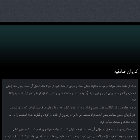
کاروان صادقیه
هدف از خلقت عالم معرفت و عبادت خداوند متعال است, و غرض از بعثت انبیاء از آدم تا خاتم تحقق آن است, رسول خدا (صلی
الله علیه و آله و سلم) برای تعلیم و تربیت بشریّت به معرفت و عبادت ,قرآن و کسی که نزد او علم تمام قرآن است به یادگار
گذاشت.
هرچند حوادث روزگار نگذاشت مفسّر معصومِ قرآن, پرده از حقایق کتاب خدا بردارد ولی در فرصت کوتاهی که برای ششمین
اختر فرزوان آسمان هدایت پیش آمد,شاهراه مذهب حق را برای رهروانِ از خلقت باز کرد , و فطرت تشنه انسانیت را به آب
حیات عبادت و معرفت سیرآب کرد.
امید است پیروان مذهب حق روز عزای آن حضرت, آنچه در توان دارند در مراسم سوگواری انجام دهند تا مشمول دعای
مستجاب او شوند که فرمود((رحم الله من احیی امرنا)) رحمتی که سرمایه ی سعادت و وسیله ی نجات از شدائد برزخ و قیامت