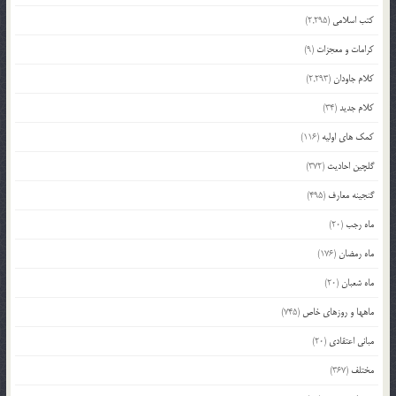
کتب اسلامی
(2,295)
کرامات و معجزات
(9)
کلام جاودان
(2,293)
کلام جدید
(34)
کمک های اولیه
(116)
گلچین احادیث
(372)
گنجینه معارف
(495)
ماه رجب
(20)
ماه رمضان
(176)
ماه شعبان
(20)
ماهها و روزهای خاص
(745)
مبانی اعتقادی
(20)
مختلف
(367)