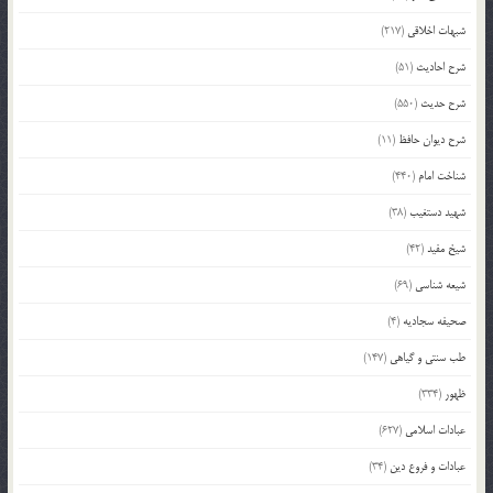
شبهات اخلاقی
(217)
شرح احادیث
(51)
شرح حدیث
(550)
شرح دیوان حافظ
(11)
شناخت امام
(440)
شهید دستغیب
(38)
شیخ مفید
(42)
شیعه شناسی
(69)
صحیفه سجادیه
(4)
طب سنتی و گیاهی
(147)
ظهور
(334)
عبادات اسلامی
(627)
عبادات و فروع دین
(34)