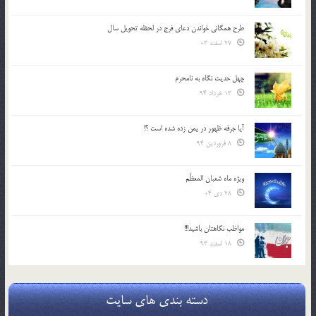
طرح همگانی خواندن دعای فرج در لحظه تحویل سال
27 اسفند 03
چهل حدیث نگاه به نامحرم
13 خرداد 94
آیا جرقه ظهور در یمن زده شده است ؟!
8 فروردین 94
ویژه ماه شعبان المعظّم
28 دی 04
مواظب نگاهتان باشید!!!
18 اسفند 93
دسته بندی های سایت