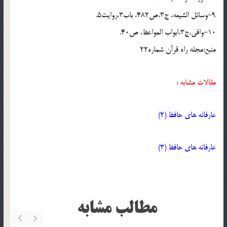
9-وسائل الشیعه، ج3،ص482، باب3،روایت5.
10-وافی،ج3،ابواب المواعظ، ص40.
منبع:مجله راه قرآن شماره22
مقالات مشابه :
عارفانه های حافظ (2)
عارفانه های حافظ (3)
مطالب مشابه