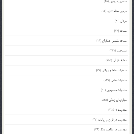
مدعیان دروغین
(25)
مراجع معظم تقلید
(15)
مردان
(40)
مسجد
(87)
مسجد مقدس جمکران
(19)
مسیحیت
(229)
معارف قرآنی
(855)
مناظرات علما و بزرگان
(79)
مناظرات علمی
(139)
مناظرات معصومین
(60)
مهارتهای زندگی
(845)
مهدویت
(2,150)
مهدویت در قرآن و روایات
(47)
مهدویت در مذاهب دیگر
(36)