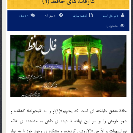
عارفانه های حافظ (1)
خادم اهل البیت
گنجینه معارف
20 مهر 94
0 دیدگاه
1858بازدید
حافظ،عشق دلباخته ای است که یحبهم»(1)او را به «یحبونه» کشانده و
عمر خویش را بر سر این نهاده تا دیده ی دلش به مشاهده ی «الله
نورالسموات و الأرض»(2)روشن گردیده، و مشکاه ی وجود خود را به انوار