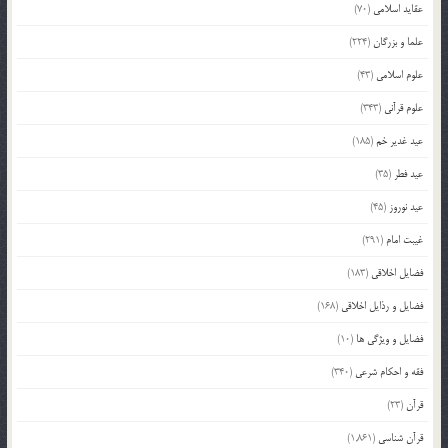
عقاید اسلامی
(70)
علما و بزرگان
(224)
علوم اسلامی
(43)
علوم قرآنی
(343)
عید غدیر خم
(185)
عید فطر
(35)
عید نوروز
(45)
غیبت امام
(291)
فضایل اخلاقی
(183)
فضایل و رذایل اخلاقی
(168)
فضایل و ویژگی ها
(10)
فقه و احکام شرعی
(340)
قرآن
(23)
قرآن شناسی
(1,861)