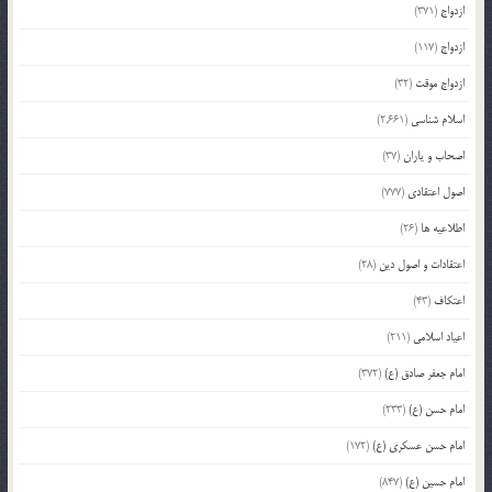
ازدواج
(371)
ازدواج
(117)
ازدواج موقت
(32)
اسلام شناسی
(2,661)
اصحاب و یاران
(37)
اصول اعتقادی
(777)
اطلاعیه ها
(26)
اعتقادات و اصول دین
(28)
اعتکاف
(43)
اعیاد اسلامی
(211)
امام جعفر صادق (ع)
(372)
امام حسن (ع)
(233)
امام حسن عسکری (ع)
(172)
امام حسین (ع)
(847)