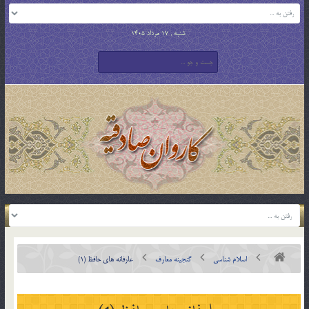
شنبه , 17 مرداد 1405
اسلام شناسی
گنجینه معارف
عارفانه های حافظ (1)