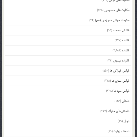
حکایت های معصومین
(838)
حکومت جهانی امام زمان (عج)
(24)
خاندان عصمت
(15)
خانواده
(227)
خانواده
(2,682)
خانواده مهدوی
(22)
خواص خوراکی ها
(550)
خواص سبزی ها
(228)
خواص میوه ها
(308)
داستان
(146)
دانستنی‌های خانواده
(357)
دجال
(29)
دعاها و زیارت
(19)