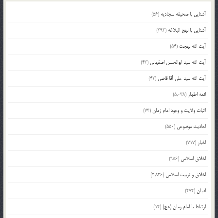
آشنایی با صحیفه سجادیه
(56)
آشنایی با نهج البلاغه
(392)
آیت الله بهجت
(54)
آیت الله سید ابوالحسن اصفهانی
(43)
آیت الله سید علی آقا قاضی
(42)
ائمه اطهار
(5,038)
اثبات ولایت و وجود امام زمان
(73)
احادیث موضوعی
(550)
اخبار
(717)
اخلاق اسلامی
(956)
اخلاق و تربیت اسلامی
(2,836)
ادیان
(474)
ارتباط با امام زمان (عج)
(14)