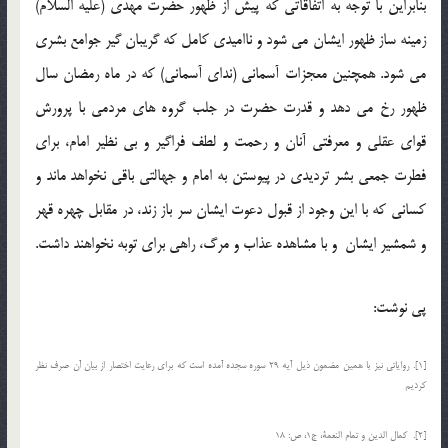
بنابراین با توجه به اتفاقاتی که پیش از ظهور حضرت مهدی (علیه السلام)
زمینه ساز ظهور ایشان می شود و ناامیدی کامل که گریبان گیر جوامع بشری
می شود. همچنین معجزات آسمانی (ندای آسمانی) که در ماه رمضان سال
ظهور رخ می دهد و قدرت حضرت در جلب گروه های مردمی با پرورش
قوای عقلی و معرفتی آنان و رحمت و لطف فراگیر و بی نظیر امام، برای
فطرت جمعی بشر تردیدی در پیوستن به امام و جهالتی باقی نخواهد ماند و
کسانی که با این وجود از قبول دعوت ایشان سر باز زند، در مقابل چهره قهر
و شمشیر ایشان و با مشاهده عذاب و مرگ، راهی برای توبه نخواهند داشت.
پی نوشت:
[1]. روایاتی نیز با همین مضمون ذیل آیه 29 سوره سجده آمده است که برای رعایت اختصار از بیان آن صرف نظر
کردیم
[2]. كمال الدین و تمام النعمة، ج‏1، ص: 18