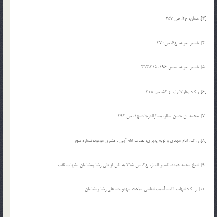
[3]. همان، ج2، ص 357
[4]. تفسیر نمونه، ج‏6، ص: 47
[5]. تفسیر نمونه، صص 196، 313،315
[6]. ر.ک: بحارالانوار، ج 52، ص 308
[7]. محمد بن حسن صفار، بصائرالدرجات،ج1، ص 492
[8]. ر. ک: امام مهدی و توبه پذیری، نصرت الله آیتی . مشرق موعود، شماره سوم
[9]. شیخ محمد عبده، تفسیر المنار، ج2، ص 215 به نقل از علی رضا رمضانیان ، شهاب ثاقب.
[10]. ر. ک: شهاب ثاقب، آسیب شناسی مباحث مهدویت، علی رضا رمضانیان.