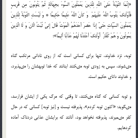
«إِنَّمَا التَّوْبَةُ عَلىَ اللَّهِ لِلَّذِینَ یَعْمَلُونَ السُّوءَ بجِهَالَةٍ ثُمَّ یَتُوبُونَ مِن قَرِیبٍ
فَأُوْلَئكَ یَتُوبُ اللَّهُ عَلَیهْمْ وَ كاَنَ اللَّهُ عَلِیمًا حَكِیمًا * وَ لَیْسَتِ التَّوْبَةُ لِلَّذِینَ
یَعْمَلُونَ السَّیِّاتِ حَتىَّ إِذَا حَضرَ أَحَدَهُمُ الْمَوْتُ قَالَ إِنىّ‏ِ تُبْتُ الْانَ وَ لَا الَّذِینَ
یَمُوتُونَ وَ هُمْ كُفَّارٌ أُوْلَئكَ أَعْتَدْنَا لَهُمْ عَذَابًا أَلِیمًا»؛‌
توبه، نزد خداوند، تنها براى كسانى است كه از روى نادانى مرتكب گناه
مى‏شوند، سپس به زودى توبه مى‏كنند اینانند كه خدا توبه‏شان را مى‏پذیرد،
و خداوند داناى حكیم است.
و توبه كسانى كه گناه مى‏كنند، تا وقتى كه مرگ یكى از ایشان فرارسد،
مى‏گوید: «اكنون توبه كردم»، پذیرفته نیست و [نیز توبه‏] كسانى كه در حال
كفر مى‏میرند، پذیرفته نخواهد بود، آنانند كه برایشان عذابى دردناك آماده
كرده‏ایم.