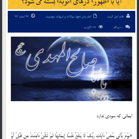
آیا با «ظهور» درهای «توبه» بسته می شود؟
خادم اهل البیت
امام زمان (عج)
,
سوالات و شبهات
,
مهدویت
27 اسفند 93
0 دیدگاه
3119بازدید
ایمانی که سودی ندارد
«یَوْمَ یَأْتىِ بَعْضُ ءَایَاتِ رَبِّكَ لَا یَنفَعُ نَفْسًا إِیمَانهُا لَمْ تَكُنْ ءَامَنَتْ مِن قَبْلُ أَوْ