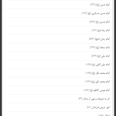
امام حسن (ع)
(233)
امام حسن عسکری (ع)
(172)
امام حسین (ع)
(847)
امام رضا (ع)
(182)
امام زمان (عج)
(583)
امام سجاد (ع)
(227)
امام علی (ع)
(894)
امام علی النقی (ع)
(165)
امام محمد باقر (ع)
(165)
امام محمد تقی (ع)
(146)
امام موسی کاظم (ع)
(152)
امر به معروف و نهی از منکر
(63)
امور تربیتی فرزندان
(51)
انتظار
(164)