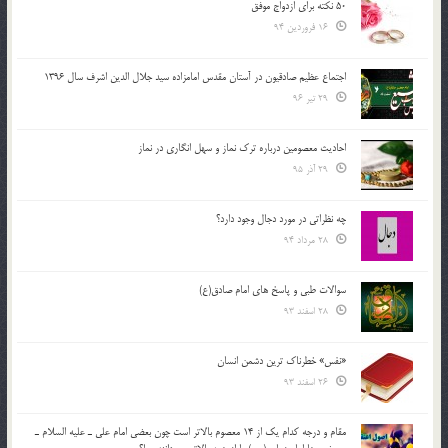
50 نکته برای ازدواج موفق
16 فروردین 94
اجتماع عظیم صادقیون در آستان مقدس امامزاده سید جلال الدین اشرف سال 1396
29 تیر 96
احادیث معصومین درباره ترک نماز و سهل انگاری در نماز
29 آذر 95
چه نظراتی در مورد دجال وجود دارد؟
28 مرداد 94
سوالات طبی و پاسخ های امام صادق(ع)
28 اسفند 93
«نفس» خطرناک ترین دشمن انسان
26 اسفند 93
مقام و درجه كدام يك از 14 معصوم بالاتر است چون بعضي امام علي ـ عليه السلام ـ