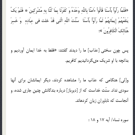
«فَلَمَّا رَأَوْاْ بَأْسَنَا قَالُواْ ءَامَنَّا بِاللَّهِ وَحْدَهُ وَ كَفَرْنَا بِمَا كُنَّا بِهِ مُشْرِكِینَ * فَلَمْ یَكُ
یَنفَعُهُمْ إِیمَانهُمْ لَمَّا رَأَوْاْ بَأْسَنَا سُنَّتَ اللَّهِ الَّتىِ قَدْ خلت فىِ عِبَادِهِ وَ خَسِرَ
هُنَالِكَ الْكَافِرُونَ »؛
پس چون سختى [عذاب‏] ما را دیدند گفتند: «فقط به خدا ایمان آوردیم و
بدانچه با او شریك مى‏گردانیدیم كافریم.
و[لى‏] هنگامى كه عذاب ما را مشاهده كردند، دیگر ایمانشان براى آنها
سودى نداد. سنّت خداست كه از [دیرباز] درباره بندگانش چنین جارى شده، و
آنجاست كه ناباوران زیان كرده‏اند.
سوره نساء/ آیه 17 و 18 :