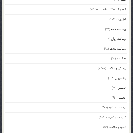
انتظار از دیدگاه شخصیت ها
(17)
اهل بیت
(104)
بهداشت جسم
(73)
بهداشت روان
(26)
بهداشت محیط
(18)
بودائیسم
(15)
پزشکی و سلامت
(1,980)
پند خوبان
(129)
تحصیل
(62)
تحصیل
(65)
تربیت و مشاوره
(481)
تشرفات و توقیعات
(181)
تغذیه و سلامت
(156)