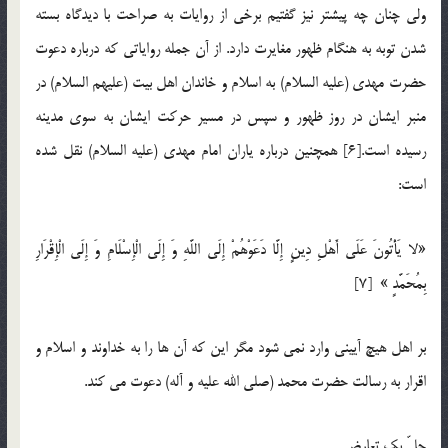
ولی چنان چه پیشتر نیز گفتیم برخی از روایات به صراحت با دیدگاه بسته
شدن توبه به هنگام ظهور مغایرت دارد. از آن جمله روایاتی که درباره دعوت
حضرت مهدی (علیه السلام) به اسلام و خاندان اهل بیت (علیهم السلام) در
منبر ایشان در روز ظهور و سپس در مسیر حرکت ایشان به سوی مدینه
رسیده است.[6] همچنین درباره یاران امام مهدی (علیه السلام) نقل شده
است:
«لا یَأْتُونَ عَلَى أَهْلِ دِینٍ إِلَّا دَعَوْهُمْ إِلَى اللَّهِ وَ إِلَى الْإِسْلَامِ وَ إِلَى الْإِقْرَارِ
بِمُحَمَّدٍ »‏ [7]
بر اهل هیچ آیینی وارد نمی شود مگر این که آن ها را به خداوند و اسلام و
اقرار به رسالت حضرت محمد (صلی الله علیه و آله) دعوت می کند.
حلّ یک تعارض