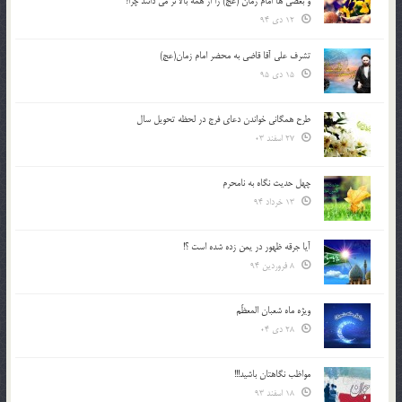
و بعضي ها امام زمان (عج) را از همه بالاتر مي دانند چرا؟
12 دی 94
تشرف علي آقا قاضي به محضر امام زمان(عج)
15 دی 95
طرح همگانی خواندن دعای فرج در لحظه تحویل سال
27 اسفند 03
چهل حدیث نگاه به نامحرم
13 خرداد 94
آیا جرقه ظهور در یمن زده شده است ؟!
8 فروردین 94
ویژه ماه شعبان المعظّم
28 دی 04
مواظب نگاهتان باشید!!!
18 اسفند 93