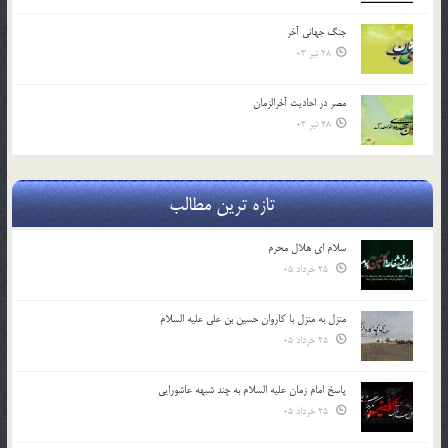
جنگ جهاني آخر
28 تیر 03
مصر در احادیث آخرالزمان
28 تیر 03
تازه ترین مطالب
سلام ای هلال محرم
25 خرداد 05
منزل به منزل با کاروان حسین بن علی علیه السلام
25 خرداد 05
پاسخ امام زمان علیه السلام به چند شبهه عاشورایی
25 خرداد 05