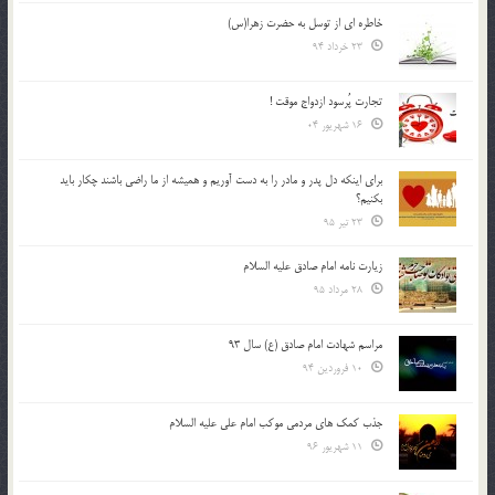
خاطره ای از توسل به حضرت زهرا(س)
23 خرداد 94
تجارت پُرسود ازدواج موقت !
16 شهریور 04
براي اينكه دل پدر و مادر را به دست آوريم و هميشه از ما راضي باشند چكار بايد
بكنيم؟
23 تیر 95
زیارت نامه امام صادق علیه السلام
28 مرداد 95
مراسم شهادت امام صادق (ع) سال 93
10 فروردین 94
جذب کمک های مردمی موکب امام علی علیه السلام
11 شهریور 96