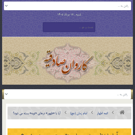
شنبه , 17 مرداد 1405
ائمه اطهار
امام زمان (عج)
آیا با «ظهور» درهای «توبه» بسته می شود؟