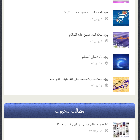
ویژه نامه میلاد سه خورشید دشت کربلا
2 بهمن 04
ویژه میلاد امام حسین علیه السلام
2 بهمن 04
ویژه ماه شعبان المعظّم
28 دی 04
ویژه مبعث حضرت محمد صلی الله علیه و اله و سلم
25 دی 04
مطالب محبوب
نمادهای شیطان پرستی در بازی کلش آف کلنز
11 مرداد 94