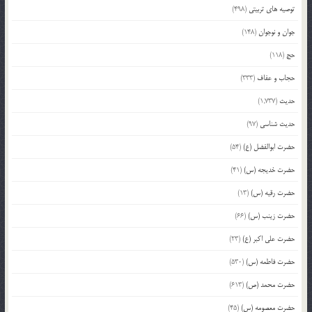
توصیه های تربیتی
(498)
جوان و نوجوان
(148)
حج
(118)
حجاب و عفاف
(333)
حدیث
(1,737)
حدیث شناسی
(97)
حضرت ابوالفضل (ع)
(54)
حضرت خدیجه (س)
(41)
حضرت رقیه (س)
(13)
حضرت زینب (س)
(66)
حضرت علی اکبر (ع)
(23)
حضرت فاطمه (س)
(530)
حضرت محمد (ص)
(613)
حضرت معصومه (س)
(45)