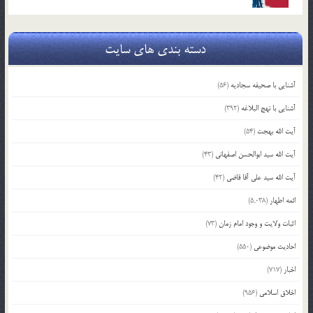
دسته بندی های سایت
آشنایی با صحیفه سجادیه
(56)
آشنایی با نهج البلاغه
(392)
آیت الله بهجت
(54)
آیت الله سید ابوالحسن اصفهانی
(43)
آیت الله سید علی آقا قاضی
(42)
ائمه اطهار
(5,038)
اثبات ولایت و وجود امام زمان
(73)
احادیث موضوعی
(550)
اخبار
(717)
اخلاق اسلامی
(956)