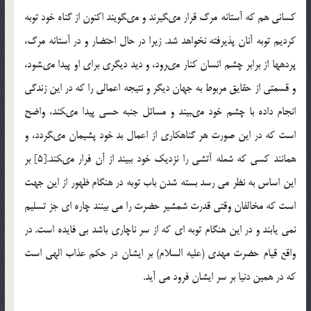
كسانى هم كه آستانه مرگ قرار مى‏گیرند و مى‏گویند اكنون از گناه خود توبه
كردیم توبه آنان پذیرفته نخواهد شد. زیرا در حال احتضار و در آستانه مرگ،
پرده‏ها از برابر چشم انسان كنار مى‏رود، و دید دیگرى براى او پیدا مى‏شود،
و قسمتى از حقایق مربوط به جهان دیگر و نتیجه اعمالى را كه در این زندگى
انجام داده با چشم خود مى‏بیند و مسائل جنبه حسى پیدا مى‏كند، واضح
است كه در این صورت هر گناهكارى از اعمال بد خود پشیمان مى‏گردد، و
همانند كسى كه شعله آتشى را نزدیك خود ببیند از آن فرار مى‏كند.[5] بر
این اساس به نظر می رسد بسته شدن باب توبه در هنگام ظهور از این جهت
است که مخالفان وقتی قدرت شمشیر حضرت را می بینند چاره ای جز تسلیم
نمی یابند و در این هنگام توبه ای که از سر ناچاری باشد بی فایده است. در
واقع قیام حضرت مهدی (علیه السلام) بر ایشان در حکم عذاب الهی است
که در همین دنیا بر سر ایشان فرود می آید.