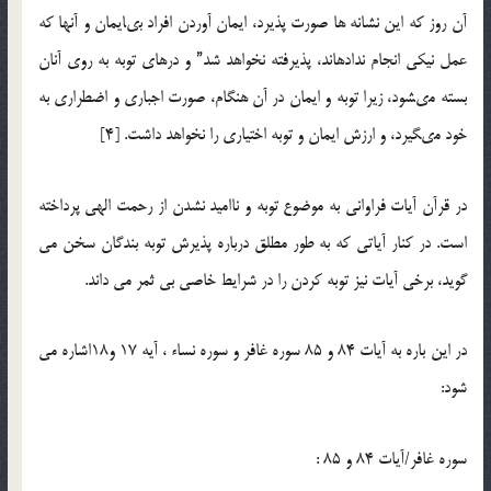
آن روز كه این نشانه ها صورت پذیرد، ایمان آوردن افراد بى‏ایمان و آنها كه
عمل نیكى انجام نداده‏اند، پذیرفته نخواهد شد” و درهاى توبه به روى آنان
بسته مى‏شود، زیرا توبه و ایمان در آن هنگام، صورت اجبارى و اضطرارى به
خود مى‏گیرد، و ارزش ایمان و توبه اختیارى را نخواهد داشت. [4]
در قرآن آیات فراوانی به موضوع توبه و ناامید نشدن از رحمت الهی پرداخته
است. در کنار آیاتی که به طور مطلق درباره پذیرش توبه بندگان سخن می
گوید، برخی آیات نیز توبه کردن را در شرایط خاصی بی ثمر می داند.
در این باره به آیات 84 و 85 سوره غافر و سوره نساء ، آیه 17 و18اشاره می
شود:
سوره غافر/آیات 84 و 85 :