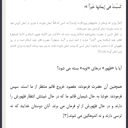
كَسَبَتْ فىِ إِیمَانهِا خَیرْاً »؛‌
[اما] روزى كه پاره‏اى از نشانه‏هاى پروردگارت [پدید] آید، كسى كه قبلًا ایمان نیاورده یا خیرى در ایمان آوردن خود
به دست نیاورده، ایمان آوردنش سود نمى‏بخشد.
در كمال الدین از حضرت صادق(علیه السّلام) روایت شده كه‏ «الآیات هم الأئمة علیهم السلام و الآیة المنتظرة
القائم علیه السّلام» یعنی “آیات” عبارت از ائمّه است و “آیت منتظره”، حضرت قائم علیه السّلام است و در روز
ظهورش كه با شمشیر به پاخیزد، ایمان كسى كه پیشتر ایمان نیاورده باشد، به وى سود نرساند، گرچه به پدران گذشته
وى ایمان آورده باشد.[2]
آیا با «ظهور» درهای «توبه» بسته می شود؟
همچنین آن حضرت فرمودند: مقصود خروج قائم منتظر از ما است. سپس
فرمودند: خوشا به حال شیعیان قائم ما كه در حال غیبتش انتظار ظهورش را
دارند و در حال ظهورش از او فرمان می برند. آنان دوستان خدایند كه نه
ترسى دارند و نه اندوهگین می شوند.[3]