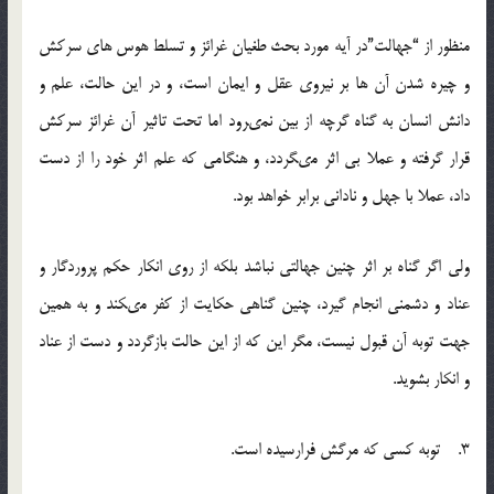
منظور از “جهالت”در آیه مورد بحث طغیان غرائز و تسلط هوس هاى سركش
و چیره شدن آن ها بر نیروى عقل و ایمان است، و در این حالت، علم و
دانش انسان به گناه گرچه از بین نمى‏رود اما تحت تاثیر آن غرائز سركش
قرار گرفته و عملا بى اثر مى‏گردد، و هنگامى كه علم اثر خود را از دست
داد، عملا با جهل و نادانى برابر خواهد بود.
ولى اگر گناه بر اثر چنین جهالتى نباشد بلكه از روى انكار حكم پروردگار و
عناد و دشمنى انجام گیرد، چنین گناهى حكایت از كفر مى‏كند و به همین
جهت توبه آن قبول نیست، مگر این كه از این حالت بازگردد و دست از عناد
و انكار بشوید.
3. توبه کسی که مرگش فرارسیده است.