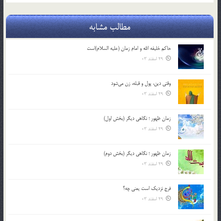
مطالب مشابه
حاکم خليفه الله و امام زمان (علیه السلام)است
29 اسفند 03
وقتی دین، پول و قبله، زن می‌شود
29 اسفند 03
زمان ظهور ؛ نگاهی دیگر (بخش اول)
29 اسفند 03
زمان ظهور ؛ نگاهی دیگر (بخش دوم)
29 اسفند 03
فرج نزدیک است یعنی چه؟
29 اسفند 03