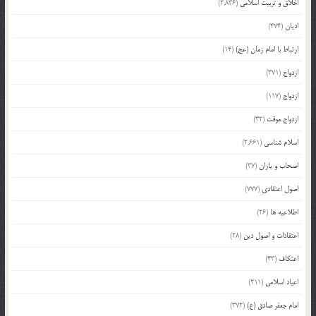
اخلاق و تربیت اسلامی
(2,836)
ادیان
(474)
ارتباط با امام زمان (عج)
(14)
ازدواج
(371)
ازدواج
(117)
ازدواج موقت
(32)
اسلام شناسی
(2,661)
اصحاب و یاران
(37)
اصول اعتقادی
(777)
اطلاعیه ها
(26)
اعتقادات و اصول دین
(28)
اعتکاف
(43)
اعیاد اسلامی
(211)
امام جعفر صادق (ع)
(372)