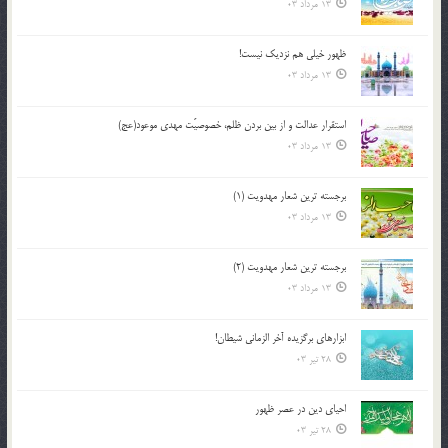
13 مرداد 03
ظهور خیلی هم نزدیک نیست!
13 مرداد 03
استقرار عدالت و از بين بردن ظلم، خصوصيّت مهدي موعود(عج)
13 مرداد 03
برجسته ترين شعار مهدويت (1)
13 مرداد 03
برجسته ترين شعار مهدويت (2)
13 مرداد 03
ابزارهاي برگزيده آخر الزماني شيطان!
28 تیر 03
احياي دين در عصر ظهور
28 تیر 03