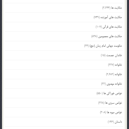
حکایت ها
(2,244)
حکایت های آموزنده
(749)
حکایت های قرآنی
(107)
حکایت های معصومین
(838)
حکومت جهانی امام زمان (عج)
(24)
خاندان عصمت
(15)
خانواده
(227)
خانواده
(2,682)
خانواده مهدوی
(22)
خواص خوراکی ها
(550)
خواص سبزی ها
(228)
خواص میوه ها
(308)
داستان
(146)