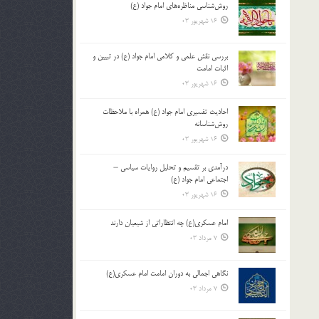
روش‌شناسی مناظره‌های امام جواد (ع)
16 شهریور 03
بررسی نقش علمی و کلامی امام جواد (ع) در تبیین و
اثبات امامت
16 شهریور 03
احادیث تفسیری امام جواد (ع) همراه با ملاحظات
روش‌شناسانه
16 شهریور 03
درآمدی بر تقسیم و تحلیل روایات سیاسی –
اجتماعی امام جواد (ع)
16 شهریور 03
امام عسکری(ع) چه انتظاراتی از شیعیان دارند
7 مرداد 03
نگاهی اجمالی به دوران امامت امام عسکری(ع)
7 مرداد 03