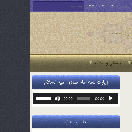
پنجشنبه , 15 مرداد 1405
پزشکی و سلامت
زیارت نامه امام صادق علیه السلام
پخش‌کننده
برای
00:00
00:00
صوت
افزایش
یا
کاهش
صدا
مطالب مشابه
از
کلیدهای