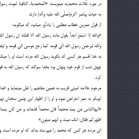
در مورد غُلات محمديه مينويسد: «المحمدية، النافية لموت رسول
به حيات پيامبر اكرم(صلّي الله عليه وآله) دارند
از قول عمربن خطاب مطلبي را يادآور ميشود كه ميگويد:
«والله لا اسمع احداً يقول مات رسول الله الا قتلته ان رسول الل
والله ليرجعن رسول الله الي قومه كما رجع موسي الي قومه و لي
به خدا قسم هر كسي كه بگويد رسول الله مرده است او را ميكش
چهل شب از قوم خود پنهان بود بخدا سوگند كه رسول الله به ق
كرد.
مرحوم علامه اميني قريب به همين مفاهيم را نقل مينمايد و اضاف
ابوبكر به عمر اعتراض نمود و او را از اظهار اين چنين سخنان ن
«ايهاالناس من يعبد محمداً فان محمداً قدمات و من كان يعبدال
اظهركم فقال: انك ميت و انهم ميتون»
اي مردم هر كس كه محمد را ميپرستد بداند كه او مرده است و آن