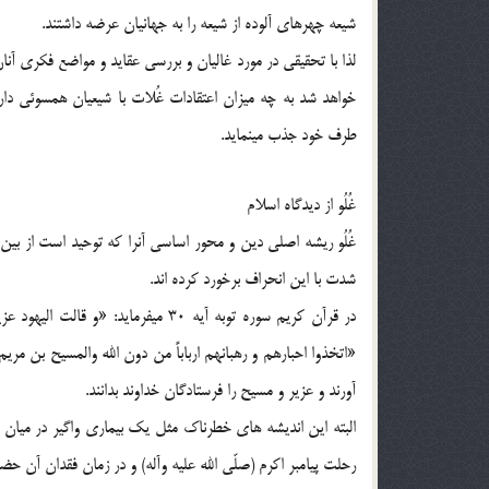
شيعه چهرهاي آلوده از شيعه را به جهانيان عرضه داشتند.
لذا با تحقيقي در مورد غاليان و بررسي عقايد و مواضع فكري آن
خواهد شد به چه ميزان اعتقادات غُلات با شيعيان همسوئي دار
طرف خود جذب مينمايد.
غُلُو از ديدگاه اسلام
غُلُو ريشه اصلي دين و محور اساسي آنرا كه توحيد است از بين م
شدت با اين انحراف برخورد كرده اند.
«اتخذوا احبارهم و رهبانهم ارباباً من دون الله والمسيح بن مري
آورند و عزير و مسيح را فرستادگان خداوند بدانند.
البته اين انديشه هاي خطرناك مثل يك بيماري واگير در ميان اد
رحلت پيامبر اكرم (صلّي الله عليه وآله) و در زمان فقدان آن