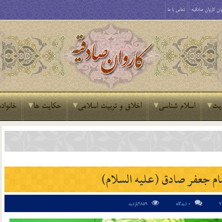
ان کاروان صادقیه
تماس با ما
یث
اسلام شناسی
اخلاق و تربیت اسلامی
حکایت ها
خانواده
مام جعفر صادق (عليه السلام)
0 دیدگاه
2859بازدید