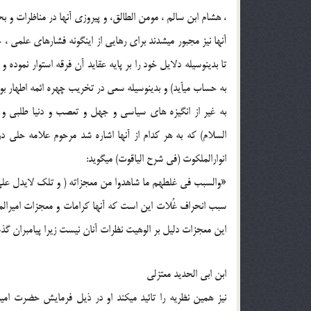
، هشام ابن سالم ، مومن الطالق، و پيروزي آنها در مناظرات و ب
آنها نيز مجبور ميشدند براي رهايي از اينگونه فشارهاي علمي ،
تا بدينوسيله دلايل خود را بر پايه عقايد آن فرقه استوار نموده 
به حساب ميآيد) و بدينوسيله سعي در تخريب چهره ائمه اطهار بو
به غير از انگيزه هاي سياسي و جهل و تعصب و دنيا طلبي و
السلام) كه به هر كدام از آنها اشاره شد مرحوم علامه حلي در 
انوارالملكوت (في شرح الياقوت) ميگويد:
«والسبب في غلطهم ما شاهدوا من معجزاته ( و تلك لايدل علي اق
سبب انحراف غُلات اين است كه آنها كرامات و معجزات اميرالموم
اين معجزات دليل بر الوهيت نظرات آنان نيست زيرا پيامبران گذ
ابن ابي الحديد معتزلي
نيز همين نظريه را تائيد ميكند او در ذيل فرمايش حضرت امي