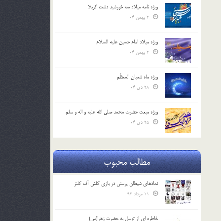
ویژه نامه میلاد سه خورشید دشت کربلا
2 بهمن 04
ویژه میلاد امام حسین علیه السلام
2 بهمن 04
ویژه ماه شعبان المعظّم
28 دی 04
ویژه مبعث حضرت محمد صلی الله علیه و اله و سلم
25 دی 04
مطالب محبوب
نمادهای شیطان پرستی در بازی کلش آف کلنز
11 مرداد 94
خاطره ای از توسل به حضرت زهرا(س)