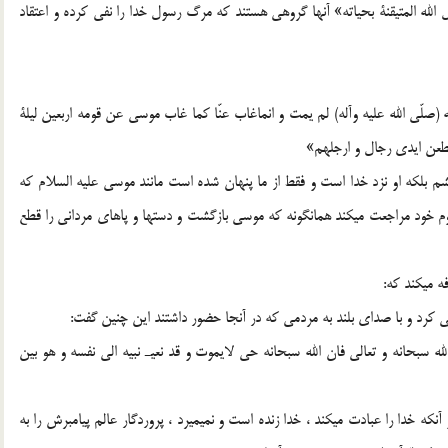
 الله المتيقنة بحياته» آنها گروهي هستند كه مرگ رسول خدا را نفي كرده و اعتقاد
ه (صلّي الله عليه وآله) لم يمت و انماغاب عنّا كما غاب موسي عن قومه اربعين ليلة
قطعن ايدي رجال و ارجلهم»
م بلكه او نزد خدا است و فقط از ما پنهان شده است مانند موسي عليه السلام كه
وم خود مراجعت ميكند همانگونه كه موسي بازگشت و دستها و پاهاي مرداني را قطع
ه ميكند كه:
هي كرد و با صداي بلند به مردمي كه در آنجا حضور داشتند اين چنين گفت:
له سبحانه و تعالي فان الله سبحانه حي لايموت و قد نعيـ نبيه الي نفسه و هو بين
كه خدا را عبادت ميكند ، خدا زنده است و نميميرد ، پروردگار عالم پيامبرش را به