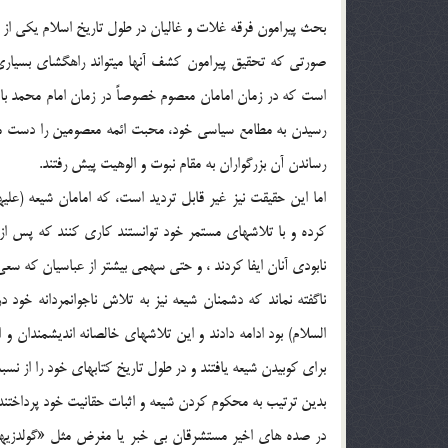
بحث پيرامون فرقه غلات و غاليان در طول تاريخ اسلام يكي از 
صورتي كه تحقيق پيرامون كشف آنها ميتواند راهگشاي بسياري
است كه در زمان امامان معصوم خصوصاً در زمان امام محمد باق
رسيدن به مطامع سياسي خود، محبت ائمه معصومين را دست مايه ش
رساندن آن بزرگواران به مقام نبوت و الوهيت پيش رفتند.
اما اين حقيقت نيز غير قابل ترديد است، كه امامان شيعه (علي
كرده و با تلاشهاي مستمر خود توانستند كاري كنند كه پس از گ
نابودي آنان ايفا كردند ، و حتي سهمي بيشتر از عباسيان كه سعي دا
ناگفته نماند كه دشمنان شيعه نيز به تلاش ناجوانمردانه خو
السلام) بود ادامه دادند و اين تلاشهاي خالصانه انديشمندان و ام
براي كوبيدن شيعه يافتند و در طول تاريخ كتابهاي خود را از نس
بدين ترتيب به محكوم كردن شيعه و اثبات حقانيت خود پرداختند
در صده هاي اخير مستشرقان بي خبر يا مغرض مثل «گولدزيهر» ،