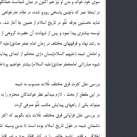
سوي خود خواند و بدن او نيز هم اكنون در ميان شماست همانگونه 
در اينجا عمر كه باچنين پاسخي روبرو شده، در مقام عذرخواهي 
شايد نخستين جرقه غُلُو در تاريخ اسلام از همين جا آغاز شد
توسعه بيشتري پيدا نمود و پس از شهادت آن حضرت گروهي از جمله
به رشد نهاد و فرقههاي مختلف در زمان امام جعفر صادق(عليه ا
و امامان شيعه (عليهم السلام)بسان دژي محكم از ابتداي پيدايش
شيوه مبارزاتي امامجعفر صادق(عليه السلام) بيشتر خواهيم پرداخت.
بررسي علل كثرت فرق مختلف غُلات منسوب به شيعه
در اين مقطع از بحث ، لازم ميدانم نظر خوانندگان محترم را به
ميتواند يكي از راههاي پيدايش مكتب غُلُو معرفي گردد.
در بررسي علل فراواني فرق مختلف غُلات بايد بگويم كه اكثر ا
دشمنان شيعه در طول تاريخ اسلام بوده است تا بدين وسيله ت
اخلاقي و فقهي تشيع خالص را در كنار افكار پوچ و غير قابل د