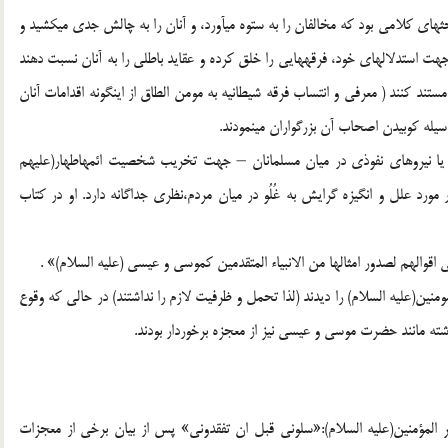
حثهاي كلامي بود كه مخالفان را به ستوه ميآورد، و آنان را به چالش جدي ميكشيد و
 جهت استدلالهاي خود، فرقههايي را خلق كرده و عقايد باطلي را به آنان نسبت دهند
و مستند كنند ( معرفي و انتساب فرقه شيطانيه به مومن الطاق از اينگونه اقدامات آنان
سيله كوبيدن اصحاب آن بزرگواران مينمودند.
 يا نيروهاي نفوذي در ميان مسلمانان – جهت تخريب شخصيت ائمهاطهار(عليهم
مورد علل و انگيزه گرايش به غُلُو در ميان مردم،نظري جداگانه دارد. او در كتاب
والهم لصدور امثالها من الانبياء المتقدمين كموسي و عيسي (عليه السلام)» .
نين(عليه السلام) را ديدند (لذا تحمل و ظرفيت لازم را نداشتند) در حالي كه وقوع
شته مانند حضرت موسي و عيسي نيز از معجزه برخوردار بودند.
ر المؤمنين(عليه السلام):«سلوني قبل ان تفقدوني» پس از بيان برخي از معجزات