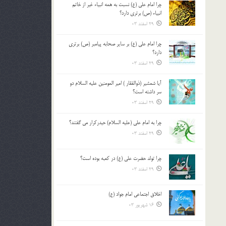
چرا امام علی (ع) نسبت به همه انبیاء غیر از خاتم
بالا
انبیاء (ص) برتری دارد؟
و
29 اسفند 03
پایین
استفاده
چرا امام علی (ع) بر سایر صحابه پیامبر (ص) برتری
کنید.
دارد؟
29 اسفند 03
آیا شمشیر (ذوالفقار ) امیر المومنین علیه السلام دو
سر داشته است؟
29 اسفند 03
چرا به امام علی (علیه السلام) حیدرکرار می گفتند؟
29 اسفند 03
چرا تولد حضرت علی (ع) در کعبه بوده است؟
29 اسفند 03
اخلاق اجتماعی امام جواد (ع)
16 شهریور 03