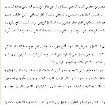
مهمترين ابحاثي است كه هنوز بسياري از افق هاي آن ناشناخته باقي مانده است در
 از مسايل اعتقادي ، سياسي و تاريخي باشد. از نظر تاريخي ، اين حقيقت مسلم
ر(عليه السلام) و امام جعفر صادق(عليه السلام) گروهي براي كسب منافع دنيوي و
گردهاي خود نمودند و در اين راه با استفاده از اذهان ساده مردم تا حد غُلُو و
هم السلام) و رهپويان انديشمند آنان همواره در مقابل اين موج خطرناك ايستادگي
ذشت دو قرن ، جز نامي از آنها باقي نماند. و به اين ترتيب بيشترين سهم را در
شتند با كشتار غُلات به نابودي آنها بپردازند.
د در جهت محكوم كردن شيعه و افكار آنان كه منبعث از فرهنگ پاك اهلبيت(عليهم
امان شيعه را در جهت غُلُو زدائي از دين ناديده گرفتند و جريان غُلُو را بهانه خوبي
بت غُلات به شيعه و تبليغ در جهت فرقه سازي با گرايشهاي كلامي غالي پر نمودند و
.
 «فان فلوتن» و «ولهاوزن» نيز اين گفته را تكرار كرده و با انتساب غُلات به