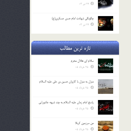
22 تیر 03
چگونگی شهادت امام حسن عسکری(ع)
22 تیر 03
تازه ترین مطالب
سلام ای هلال محرم
25 خرداد 05
منزل به منزل با کاروان حسین بن علی علیه السلام
25 خرداد 05
پاسخ امام زمان علیه السلام به چند شبهه عاشورایی
25 خرداد 05
من سرزمین کربلا
25 خرداد 05