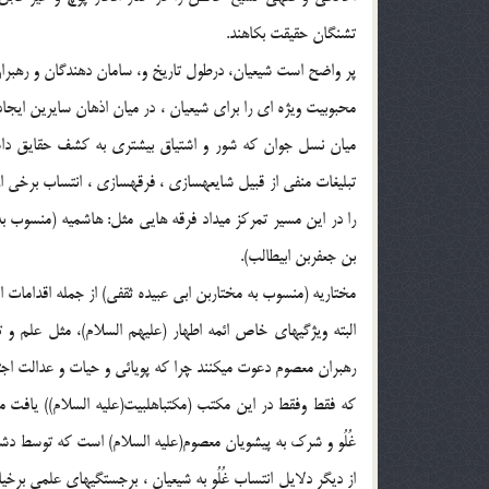
تشنگان حقيقت بكاهند.
پر واضح است شيعيان، درطول تاريخ و، سامان دهندگان و رهبران
محبوبيت ويژه اي را براي شيعيان ، در ميان اذهان سايرين ايجاد
ميان نسل جوان كه شور و اشتياق بيشتري به كشف حقايق داشت
تبليغات منفي از قبيل شايعهسازي ، فرقهسازي ، انتساب برخي از اف
را در اين مسير تمركز ميداد فرقه هايي مثل: هاشميه (منسوب به 
بن جعفربن ابيطالب).
مختاريه (منسوب به مختاربن ابي عبيده ثقفي) از جمله اقدامات او
البته ويژگيهاي خاص ائمه اطهار (عليهم السلام)، مثل علم و ت
رهبران معصوم دعوت ميكنند چرا كه پويائي و حيات و عدالت ا
كه فقط وفقط در اين مكتب (مكتباهلبيت(عليه السلام)) يافت 
غُلُو و شرك به پيشويان معصوم(عليه السلام) است كه توسط د
از ديگر دلايل انتساب غُلُو به شيعيان ، برجستگيهاي علمي برخ