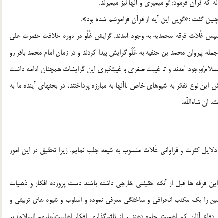
كه قرآن فرمود: تو ميميري و آنها نيز ميميرند.
چنين گفت :«گويي اين آيه از قرآن فراموشم شده بود».
، سپس غُلات فرقه محمديه به وجود آمدند. گرايش غُلُو در دوره خلافت حضرت علي
 پيروان محمد بن حنفيه به غُلُو گرايش پيدا كردند و در زمان امام محمد باقر رو
لسلام)بوجود آمدند و تا غيبت صغري و غيبتكبري اين گرايشات همچنان ادامه داشت
 اين نوع تفكر به شيوهاي خاص باآنها به مبارزه پرداختند، در بحثهاي آينده ما به
 ان شاءاللّه.
 دلايل كثرت و فراواني غُلات منسوب به شيعه جلب نمايم. زيرا تحقيق در اين امور
ين فرقه ها قبل از آنكه حقيقتي خارجي داشته باشند دست پرورده افكار و ذهنيات
شيع را يك مكتب انحرافي و ساختگي معرفي نموده و اسلوب و شيوه هاي تربيتي و
فاع آنان كم اهميت جلوه دهند و از تاثيرگذاري افكار اهلبيت(عليهم السلام) بر