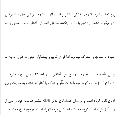
ان و تحليل زيرساختاري عقيدتي ايشان و تقابل آنها با كلمات نوراني اهل بيت روشن
د و چگونه دشمنان تشيع با طرح اينگونه مسائل انحرافي اذهان ساده لوحان را به
يبرد و انسانها را مشرك مينمايد لذا قرآن كريم و پيشوايان ديني در طول تاريخ به
در قرآن كريم سوره توبه آيه 30 ميفرمايد: «و قالت اليهود عزير بن الله و قالت النصاري المسيح بن الله» و يا در آيه 31 همين سوره ميفرمايد:
م» لذا قرآن از هر دو گروه ميخواهد كه غُلُو و شرك را كنار گذاشته و به حقيقت روي
يان نفوذ كرده است و در ميان مسلمانان تفكر غاليانه بيشتر فعاليت خود را پس از
 حضرت آغاز كرده است گروه محمديه نخستين فرقه گمراه است. مرحوم شيخ مفيد(ره)