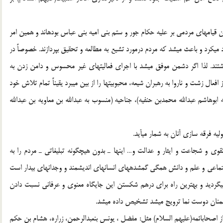
 قيامهاي مردمي بر عليه حكام جور و ستم بني اميه بني عباس بودهاند و همين امر
 ميكرد و باعث ميشد كه مردم درمورد تشيع به مطالعه و تحقيق بپردازند. خصوصاً در
ند. لذا اگر دشمن موفق ميشد با اجراي فعاليتهاي غير محسوس و دامن زدن به
عال زشت و ناروا به رهبران شيعه، محبوبيتها را از بين ميبرد يقيناً تمام تلاش خود
ابوهاشم عبدالله محمدبن حنفيه)، جناحيه (منسوب به عبدالله بن معاويه بن عبدالله
ليه فرقه سازي آنان به شمار ميآيد.
قوي و شجاعت و ايثار و عدالت و… اينها ـ بدون هيچگونه تبليغاتي ـ مردم را به
جتماعي و علم و دانش همگي گمشدههاي انسانهاي انديشمند و وجدانهاي بيدار است
ميگرديد و بهترين راه براي درهم شكستن اين جايگاه معنوي و عرفاني نسبت دادن
شمنان دوست نما ترويج ميشد تشخيص داده ميشد.
ياز اصحابائمه(عليهم السلام) مثل: مفضل ، يونس بنعبدالرحمن، زراره، هشام بن حكم