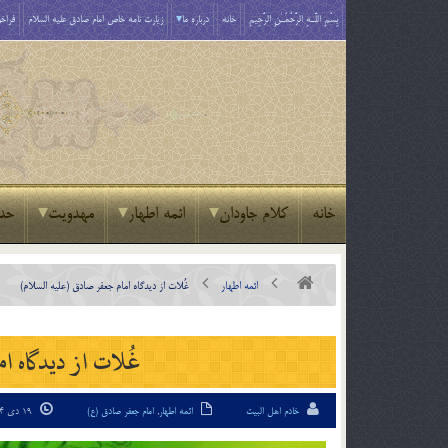
بِسْمِ اللَّـهِ الرَّحْمَـٰنِ الرَّحِيمِ
خانه
درباره ما
زیارت نامه خاص امام صادق علیه السلام
فراخو
خانه
کلام جاودان
ائمه اطهار
مهدویت
حد
ائمه اطهار
غُلات از ديدگاه امام جعفر صادق (عليه السلام)
غُلات از ديدگاه ا
خادم اهل البیت
ائمه اطهار
,
امام جعفر صادق (ع)
19 دی 94