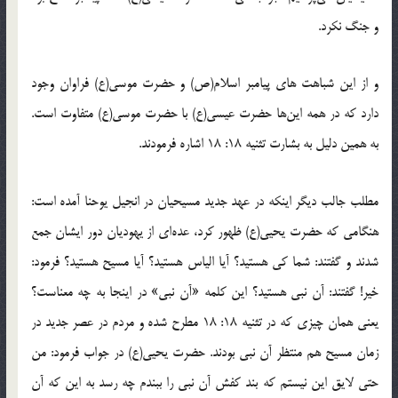
و جنگ نکرد.
و از این شباهت های پیامبر اسلام(ص) و حضرت موسی(ع) فراوان وجود
دارد که در همه این‌ها حضرت عیسی(ع) با حضرت موسی(ع) متفاوت است.
به همین دلیل به بشارت تثنیه 18: 18 اشاره فرمودند.
مطلب جالب دیگر اینکه در عهد جدید مسیحیان در انجیل یوحنا آمده است:
هنگامی که حضرت یحیی(ع) ظهور کرد، عده‌ای از یهودیان دور ایشان جمع
شدند و گفتند: شما کی هستید؟ آیا الیاس هستید؟ آیا مسیح هستید؟ فرمود:
خیر! گفتند: آن نبی هستید؟ این کلمه «آن نبی» در اینجا به چه معناست؟
یعنی همان چیزی که در تثنیه 18: 18 مطرح شده و مردم در عصر جدید در
زمان مسیح هم منتظر آن نبی بودند. حضرت یحیی(ع) در جواب فرمود: من
حتی لایق این نیستم که بند کفش آن نبی را ببندم چه رسد به این که آن