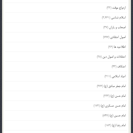
ازدواج موقت
(32)
اسلام شناسی
(2,661)
اصحاب و یاران
(37)
اصول اعتقادی
(777)
اطلاعیه ها
(26)
اعتقادات و اصول دین
(28)
اعتکاف
(43)
اعیاد اسلامی
(211)
امام جعفر صادق (ع)
(372)
امام حسن (ع)
(233)
امام حسن عسکری (ع)
(172)
امام حسین (ع)
(847)
امام رضا (ع)
(182)