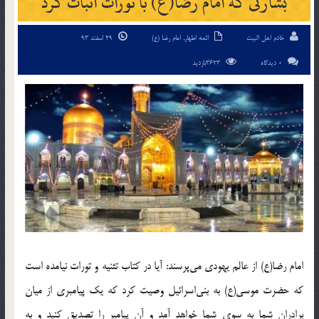
بشارتی که امام رضا(ع) با تورات اثبات کرد
خادم اهل البیت
ائمه اطهار
,
امام رضا (ع)
29 اسفند 93
0 دیدگاه
3623بازدید
امام رضا(ع) از عالم یهودی می‌پرسند: آیا در کتاب تثنیه و تورات نیامده است
که حضرت موسی(ع) به بنی‌اسرائیل وصیت کرد که یک پیامبری از میان
برادران شما به سوی شما خواهد آمد و آن پیامبر را تصدیق کنید و به