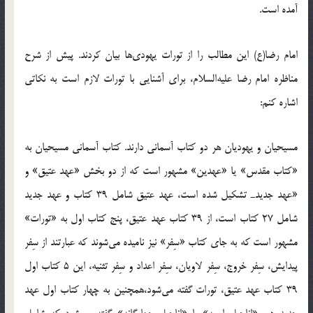
آمده است.
امام رضا(ع) این مطالب را از تورات یهودی‌ها بیان کردند. پیش از شرح
مناظره امام رضا علیه‌السلام،‌ برای آشنایی با تورات لازم است به نکاتی
اشاره کنم:
مسیحیان و یهودیان هر دو کتاب آسمانی دارند. کتاب آسمانی مسیحیان به
«کتاب مقدس» یا «عهدین» مشهور است که از دو بخش «عهد عتیق» و
«عهد جدیدـ تشکیل شده است، عهد عتیق شامل 39 کتاب و عهد جدید
شامل 27 کتاب است، از 39 کتاب عهد عتیق، پنج کتاب اول به «تورات»
مشهور است که به جای کتاب «سِفر» نیز نامیده می‌شوند که عبارتند از سِفر
پیدایش، سِفر خروج، سِفر لاویان، سِفر اعداد و سِفر تثنیه، این 5 کتاب اول
39 کتاب عهد عتیق، تورات گفته می‌شود،همچنین به چهار کتاب اول عهد