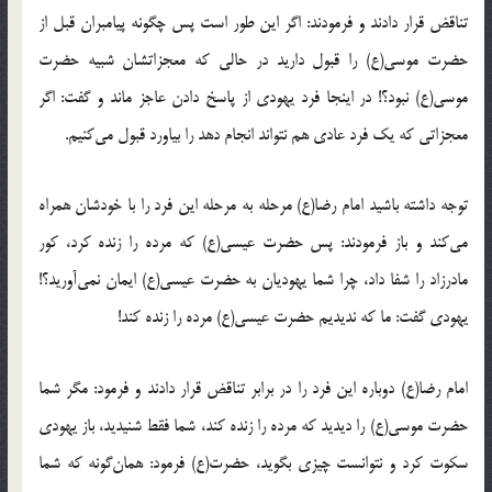
تناقض قرار دادند و فرمودند: اگر این طور است پس چگونه پیامبران قبل از
حضرت موسی(ع) را قبول دارید در حالی که معجزاتشان شبیه حضرت
موسی(ع) نبود؟! در اینجا فرد یهودی از پاسخ دادن عاجز ماند و گفت: اگر
معجزاتی که یک فرد عادی هم نتواند انجام دهد را بیاورد قبول می‌کنیم.
توجه داشته باشید امام رضا(ع) مرحله به مرحله این فرد را با خودشان همراه
می‌کند و باز فرمودند: پس حضرت عیسی(ع) که مرده را زنده کرد، کور
مادرزاد را شفا داد، چرا شما یهودیان به حضرت عیسی(ع) ایمان نمی‌آورید؟!
یهودی گفت: ما که ندیدیم حضرت عیسی(ع) مرده را زنده کند!
امام رضا(ع) دوباره این فرد را در برابر تناقض قرار دادند و فرمود: مگر شما
حضرت موسی(ع) را دیدید که مرده را زنده کند، شما فقط شنیدید، باز یهودی
سکوت کرد و نتوانست چیزی بگوید، حضرت(ع) فرمود: همان‌گونه که شما