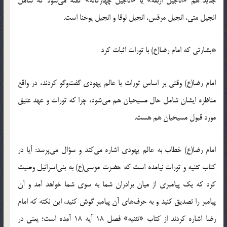
جدید هم «اناجیل اربعه» یا «اناجیل چهارگانه» گفته می‌شود که شامل
انجیل متی، انجیل مرقس، انجیل لوقا و انجیل یوحنا است.
*بشارتی که امام رضا(ع) با تورات اثبات کرد
امام رضا(ع) وقتی بر اساس تورات با عالم یهودی گفت‌وگو کردند، در واقع
مناظره ایشان شامل حال مسیحیان هم می‌شود، چرا که تورات و عهد عتیق
مورد قبول مسیحیان هم هست.
امام رضا(ع) خطاب به عالم یهودی اشاره می‌کند و سؤال می‌پرسد: آیا در
کتاب تثنیه و تورات نیامده است که حضرت موسی(ع) به بنی‌اسرائیل وصیت
کرد که یک پیامبری از میان برادران شما به سوی شما خواهد آمد و آن
پیامبر را تصدیق کنید و به حرف‌های آن پیامبر گوش کنید، این نکته که امام
رضا اشاره کردند از کتاب «تثنیه» فصل 18 آیه 18 آمده است؛ یعنی در