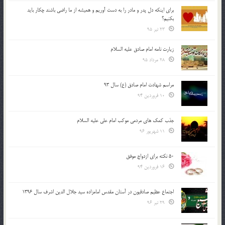
براي اينكه دل پدر و مادر را به دست آوريم و هميشه از ما راضي باشند چكار بايد
بكنيم؟
23 تیر 95
زیارت نامه امام صادق علیه السلام
28 مرداد 95
مراسم شهادت امام صادق (ع) سال 93
10 فروردین 94
جذب کمک های مردمی موکب امام علی علیه السلام
11 شهریور 96
50 نکته برای ازدواج موفق
16 فروردین 94
اجتماع عظیم صادقیون در آستان مقدس امامزاده سید جلال الدین اشرف سال 1396
29 تیر 96