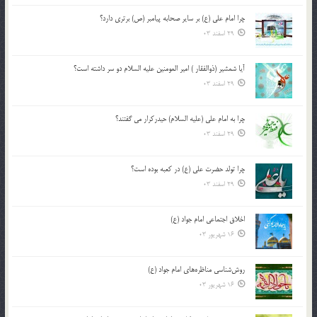
چرا امام علی (ع) بر سایر صحابه پیامبر (ص) برتری دارد؟
29 اسفند 03
آیا شمشیر (ذوالفقار ) امیر المومنین علیه السلام دو سر داشته است؟
29 اسفند 03
چرا به امام علی (علیه السلام) حیدرکرار می گفتند؟
29 اسفند 03
چرا تولد حضرت علی (ع) در کعبه بوده است؟
29 اسفند 03
اخلاق اجتماعی امام جواد (ع)
16 شهریور 03
روش‌شناسی مناظره‌های امام جواد (ع)
16 شهریور 03