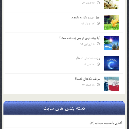
27 اسفند 03
چهل حدیث نگاه به نامحرم
13 خرداد 94
آیا جرقه ظهور در یمن زده شده است ؟!
8 فروردین 94
ویژه ماه شعبان المعظّم
28 دی 04
مواظب نگاهتان باشید!!!
18 اسفند 93
دسته بندی های سایت
آشنایی با صحیفه سجادیه
(56)