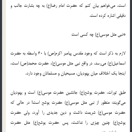
است، می‌خواهم بیان کنم که حضرت امام رضا(ع) به چه بشارت جالب و
دقیقی اشاره کرده است.
*نبی مثل موسی(ع) چه کسی است
لازم به ذکر است که وجود مقدس پیامبر اکرم(ص) با 60 واسطه به حضرت
اسماعیل(ع) می‌رسد، در واقع نبی مثل موسی(ع)، حضرت محمد(ص) است،
اینجا یک اختلاف میان یهودیان، مسیحیان و مسلمانان وجود دارد،
طبق تورات، حضرت یوشع(ع) جانشین حضرت موسی(ع) است و یهودیان
می‌گویند: منظور از نبی مثل موسی(ع) حضرت یوشع است! در حالی که
حضرت موسی(ع) شریعت داشت و دین جدیدی را آورد، ولی حضرت
یوشع(ع) چنین چیزی را نداشت، پس حضرت یوشع(ع) مثل حضرت