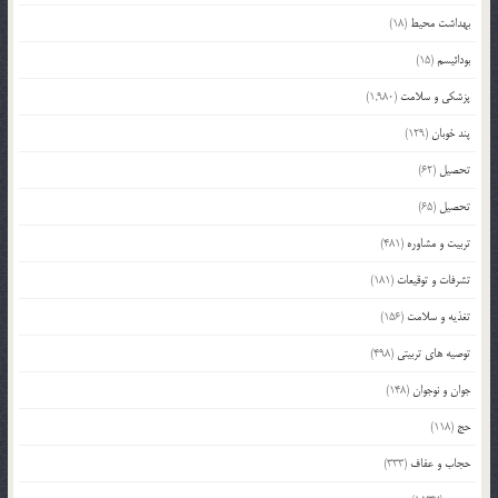
بهداشت محیط
(18)
بودائیسم
(15)
پزشکی و سلامت
(1,980)
پند خوبان
(129)
تحصیل
(62)
تحصیل
(65)
تربیت و مشاوره
(481)
تشرفات و توقیعات
(181)
تغذیه و سلامت
(156)
توصیه های تربیتی
(498)
جوان و نوجوان
(148)
حج
(118)
حجاب و عفاف
(333)