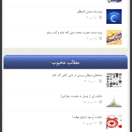
ویژه ماه شعبان المعظّم
28 دی 04
ویژه مبعث حضرت محمد صلی الله علیه و اله و سلم
25 دی 04
مطالب محبوب
نمادهای شیطان پرستی در بازی کلش آف کلنز
11 مرداد 94
خاطره ای از توسل به حضرت زهرا(س)
23 خرداد 94
تجارت پُرسود ازدواج موقت !
16 شهریور 04