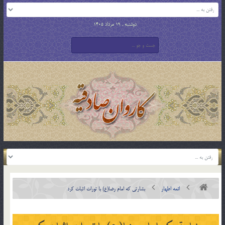
دوشنبه , 19 مرداد 1405
ائمه اطهار
بشارتی که امام رضا(ع) با تورات اثبات کرد