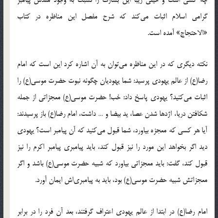
چه کسی است و خیلی زیبا این بشارت را نسبت به وجود مقدس پیامبر
گرامی اسلام اثبات می‌کند که شرح مفصل این مناظره در کتاب
«الاحتجاج» آمده است.
نکته دیگری که در این مناظره می‌توان به آن اشاره کرد این است که امام
رضا(ع) از عالم یهودی ‌پرسید: شما یهودیان چگونه نبوت حضرت موسی(ع) را
اثبات می‌کنید؟ یهودی پاسخ داد: خب! حضرت موسی(ع) معجزاتی از جمله
شکافتن دریا، اژدها شدن عصا، ید بیضا و … داشت، امام رضا(ع) باز پرسیدند:
آیا هر کسی که معجزه بیاورد، شما قبول می‌کنید که آن پیامبر است؟ یهودی
دید اگر بخواهد این مورد را نیز قبول کند، باید پیامبری پیامبر اکرم را نیز
قبول کند، گفت: باید معجزاتی بیاورد که شبیه حضرت موسی(ع) باشد و اگر
معجزاتش شبیه حضرت موسی(ع) بود، باید به پیامبری‌اش ایمان ‌آورد.
امام رضا(ع) در ابتدا از عالم یهودی اعتراف گرفتند، بعد آن فرد را در برابر