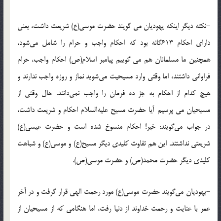
-نکته دیگر اینکه یهودیان می گویند حضرت موسی(ع) شریعت داشت، یعنی
دارای احکام 613گانه بود که احکام واجب و حرام را شامل می‌شود،
همچنین ما مسلمانان هم می گوییم پیامبر اسلام(ص) احکام واجب، حرام
فراوانی داشتند، اما وقتی وارد مسیحیت می‌شوید نماز و روزه واجب ندارند و
هیچ کدام از احکام به جز ده فرمان را واجب نمی‌دانند. حال وقتی از
مسیحیان می پرسیم آیا حضرت مسیح علیه‌السلام احکام و شریعت داشت،
در جواب می‌گویند: خیر! احکام منسوخ شده است و حضرت عیسی(ع)
شریعتی نداشتند. این هم تفاوت کلیدی دیگر مسیح(ع) و موسی(ع) و شباهت
کلیدی دیگر حضرت محمد(ص) و حضرت موسی(ص).
-یهودیان می‌گویند حضرت موسی(ع) مورد رحمت الهی قرار گرفت و در آخر
عمر با عنایت و رحمت خداوند از دنیا رفت، اما هنگامی که از مسیحیان از