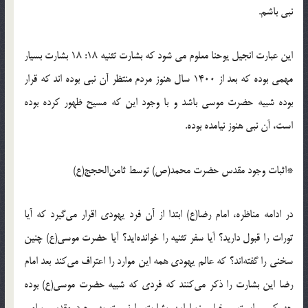
نبی باشم.
این عبارت انجیل یوحنا معلوم می شود که بشارت تثنیه 18: 18 بشارت بسیار
مهمی بوده که بعد از 1400 سال هنوز مردم منتظر آن نبی بوده اند که قرار
بوده شبیه حضرت موسی باشد و با وجود این که مسیح ظهور کرده بوده
است، آن نبی هنوز نیامده بوده.
*اثبات وجود مقدس حضرت محمد(ص) توسط ثامن‌الحجج(ع)
در ادامه مناظره، امام رضا(ع) ابتدا از آن فرد یهودی اقرار می‌گیرد که آیا
تورات را قبول دارید؟ آیا سفر تثنیه را خوانده‌اید؟ آیا حضرت موسی(ع) چنین
سخنی را گفته‌اند؟ که عالم یهودی همه این موارد را اعتراف می‌کند بعد امام
رضا این بشارت را ذکر می‌کنند که فردی که شبیه حضرت موسی(ع) بوده