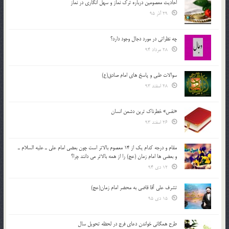
احادیث معصومین درباره ترک نماز و سهل انگاری در نماز
29 آذر 95
چه نظراتی در مورد دجال وجود دارد؟
28 مرداد 94
سوالات طبی و پاسخ های امام صادق(ع)
28 اسفند 93
«نفس» خطرناک ترین دشمن انسان
26 اسفند 93
مقام و درجه كدام يك از 14 معصوم بالاتر است چون بعضي امام علي ـ عليه السلام ـ
و بعضي ها امام زمان (عج) را از همه بالاتر مي دانند چرا؟
12 دی 94
تشرف علي آقا قاضي به محضر امام زمان(عج)
15 دی 95
طرح همگانی خواندن دعای فرج در لحظه تحویل سال