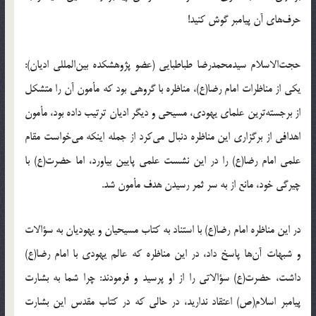
حرف‌های آن پیامبر گوش کنید!
حجت‌الاسلام سیدمحمدرضا طباطبایی (عضو پژوهشکده بین‌المللی ادیان):
یکی از مناظرات امام رضا(ع)، مناظره با گروهی بود که مأمون آن را متشکل
از برجسته‌ترین علمای یهودی، مسیحی و دیگر ادیان ترتیب داده بود، مأمون
اهدافی از برگزاری این مناظره دنبال می‌کرد از جمله اینکه می‌خواست مقام
علمی امام رضا(ع) را در این نشست علمی پایین بیاورد، اما حضرت(ع) با
چیرگی خود، مانع از به سر ثمر رسیدن هدف مأمون شد.
در این مناظره امام رضا(ع) با استناد به کتاب مسیحیان و یهودیان به سؤالات
و شبهات آن‌ها پاسخ داد، در این مناظره‌ که عالم یهودی با امام رضا(ع)
داشت، حضرت(ع) سؤالاتی را از او ‌پرسید و فرمودند: چرا شما به بشارت
پیامبر اسلام(ص) اعتقاد ندارید، در حالی که در کتاب مقدس این بشارت