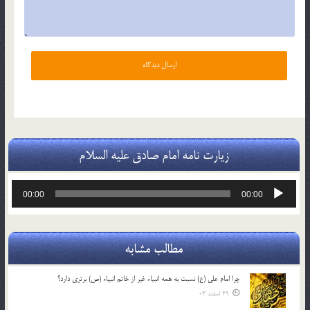
زیارت نامه امام صادق علیه السلام
پخش‌کننده
00:00
00:00
صوت
مطالب مشابه
چرا امام علی (ع) نسبت به همه انبیاء غیر از خاتم انبیاء (ص) برتری دارد؟
29 اسفند 03