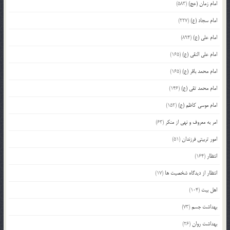
امام زمان (عج)
(583)
امام سجاد (ع)
(227)
امام علی (ع)
(894)
امام علی النقی (ع)
(165)
امام محمد باقر (ع)
(165)
امام محمد تقی (ع)
(146)
امام موسی کاظم (ع)
(152)
امر به معروف و نهی از منکر
(63)
امور تربیتی فرزندان
(51)
انتظار
(164)
انتظار از دیدگاه شخصیت ها
(17)
اهل بیت
(104)
بهداشت جسم
(73)
بهداشت روان
(26)