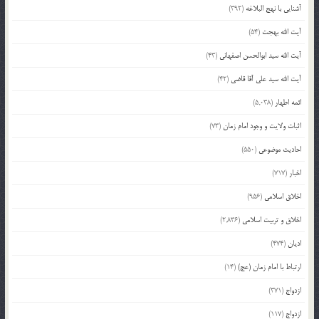
آشنایی با نهج البلاغه
(392)
آیت الله بهجت
(54)
آیت الله سید ابوالحسن اصفهانی
(43)
آیت الله سید علی آقا قاضی
(42)
ائمه اطهار
(5,038)
اثبات ولایت و وجود امام زمان
(73)
احادیث موضوعی
(550)
اخبار
(717)
اخلاق اسلامی
(956)
اخلاق و تربیت اسلامی
(2,836)
ادیان
(474)
ارتباط با امام زمان (عج)
(14)
ازدواج
(371)
ازدواج
(117)