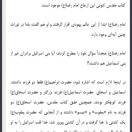
کتاب مقدس کنونی این ارجاع امام رضا(ع) موجود است.
امام رضا(ع) ابتدا از این عالم یهودی اقرار گرفتند و او هم گفت: بله! در تورات
چنین آیه‌ای وجود دارد.
امام رضا(ع) مجدداً سؤال خود را مطرح کردند: آیا بنی اسرائیل برادران غیر از
بنی اسماعیل هم داشت؟!
در اینجا لازم است که اشاره شود: حضرت ابراهیم(ع) فقط دو فرزند داشتند.
اسماعیل و اسحاق. حضرت اسماعیل(ع) فرزند بزرگتر و حضرت اسحاق(ع)
فرزند کوچکتر بودند، همچنین طبق کتاب مقدس، حضرت اسحاق(ع) دو
فرزند به نام «یعقوب» و «عیسو» داشتند و از آنجایی که حضرت یعقوب(ع)
یک کشتی با خدا گرفت و در آن کشتی پیروز شد، خدا لقب اسرائیل را به او