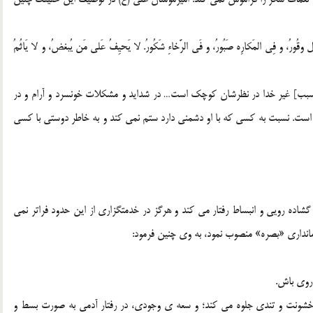
قُورُ، و فِی المَکارِه صَبُورُ، و فَی الرَّخاءِ شَکُورُ. لا یَحیِفُ عَلی مَن یُبغضُ، و لا یَاثُمُ
ن سبب] غیر خدا در نظرشان کوچک است… در شداید و مشکلات خونسرد و آرام و در
گزار است. نسبت به کسی که با او دشمنی دارد ستم نمی کند و به خاطر دوستی با کسی
ده رویی و انبساط رفتار می کند و هرگز در خدمتگزاری از این حدود فراتر نمی
رمانداری «بصره» منصوب نمود، به وی چنین فرمود:
روی باش.
شونت و تندی جلوه می کند؛ و سعه ی وجودی، در رفتار آدمی به صورت بسط و