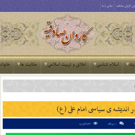
ان کاروان صادقیه
تماس با ما
یث
اسلام شناسی
اخلاق و تربیت اسلامی
حکایت ها
خانواده
اندیشه ی سیاسی امام علی (ع)
0 دیدگاه
2882بازدید