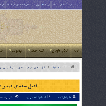
بِسْمِ اللَّـهِ الرَّحْمَـٰنِ الرَّحِيمِ
خانه
درباره ما
زیارت نامه خاص امام صادق علیه السلام
فراخو
خانه
کلام جاودان
ائمه اطهار
مهدویت
حد
ائمه اطهار
اصل سعه ی صدر در اندیشه ی سیاسی امام علی (ع)
اصل سعه ی صدر در 
خادم اهل البیت
ائمه اطهار
,
امام علی (ع)
20 اردیبهشت 95