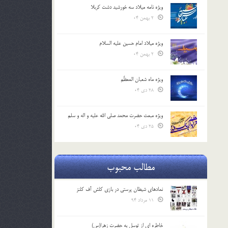
ویژه نامه میلاد سه خورشید دشت کربلا
2 بهمن 04
ویژه میلاد امام حسین علیه السلام
2 بهمن 04
ویژه ماه شعبان المعظّم
28 دی 04
ویژه مبعث حضرت محمد صلی الله علیه و اله و سلم
25 دی 04
مطالب محبوب
نمادهای شیطان پرستی در بازی کلش آف کلنز
11 مرداد 94
خاطره ای از توسل به حضرت زهرا(س)