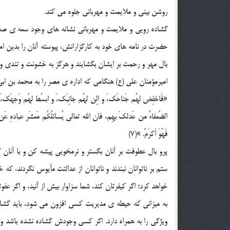
روشن بینی و ملایمت و مهربانی جلوه می کند.
گشاده رویی و ملایمت و مهربانی نشانه های وجود سعه ی صدر
حضرت در نامه های خود به کارگزارانش، پیوسته آنان را بدین امو
بال مهر و رحمت بر ایشان بگشایند و هرگز به خشونت و تندی و
امیرمؤمنان علی (ع) هنگامی که اداره ی مصر را به محمد بن ا
«فَاخفِض لهُم جَناحَک،َ و الِن لهُم جانِبَک،َ و ابسُط لهُم وَجهَک،َ و 
الضُعفاءُ من عَدلکَ بهِم، فان الله تعالی یُسائلُکُم مَعشَر عبادهِ عَن 
فَهُوَ اَکرَمُ. »(7)
پرو بال عطوفت بر آنان بگستر و نرمخویی پیشه کن و با آنان گ
ستم بر ناتوانان نبندند و ناتوانان از عدالتت مأیوس نگردند، ک
خواهد کرد؛ اگر کیفرتان کند، شما سزاوار بیش از آنید، و اگر عفوت
به میزانی که حیطه ی مدیریت کسی افزون می شود، باید گ
ویژگی را به همراه دارد. اگر کسی وجودش گشاده نشده باشد و س