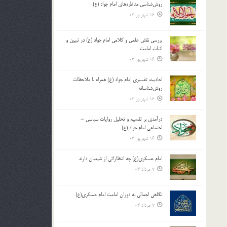
روش‌شناسی مناظره‌های امام جواد (ع)
16 شهریور 03
بررسی نقش علمی و کلامی امام جواد (ع) در تبیین و
اثبات امامت
16 شهریور 03
احادیث تفسیری امام جواد (ع) همراه با ملاحظات
روش‌شناسانه
16 شهریور 03
درآمدی بر تقسیم و تحلیل روایات سیاسی –
اجتماعی امام جواد (ع)
16 شهریور 03
امام عسکری(ع) چه انتظاراتی از شیعیان دارند
7 مرداد 03
نگاهی اجمالی به دوران امامت امام عسکری(ع)
7 مرداد 03