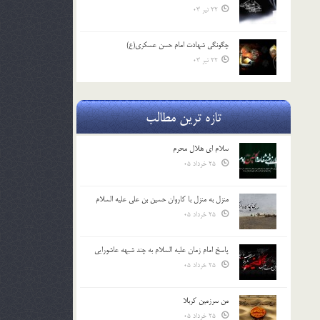
22 تیر 03
چگونگی شهادت امام حسن عسکری(ع)
22 تیر 03
تازه ترین مطالب
سلام ای هلال محرم
25 خرداد 05
منزل به منزل با کاروان حسین بن علی علیه السلام
25 خرداد 05
پاسخ امام زمان علیه السلام به چند شبهه عاشورایی
25 خرداد 05
من سرزمین کربلا
25 خرداد 05