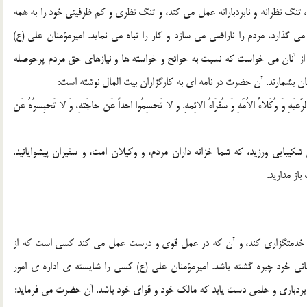
، تنگ نظرانه و نابردبارانه عمل می کند، و تنگ نظری و کم ظرفیتی خود را به همه
گذارد، مردم را ناراضی می سازد و کار را تباه می نماید. امیرمؤمنان علی (ع)
 از آنان می خواست که نسبت به حوائج و خواسته ها و نیازهای حق مردم پرحوصله
آنان بشمارند. آن حضرت در نامه ای به کارگزاران بیت المال نوشته است:
عیَهِ وَ وُکَلاءُ الاُمَّهِ وَ سُفرَاءُ الائِمهِ. و لا تَحسِمُوا احداً عَن حاجَتهِ، وَ لا تَحبِسوُهُ عَن
کیبایی ورزید، که شما خزانه داران مردم، و وکیلان امت، و سفیران پیشوایانید.
از مدارید.
د و خدمتگزاری کند، و آن که در عمل قوی و درست عمل می کند کسی است که از
خود چیره گشته باشد. امیرمؤمنان علی (ع) کسی را شایسته ی اداره ی امور
بردباری و حلمی دست یابد که مالک خود و قوای خود باشد. آن حضرت می فرماید: