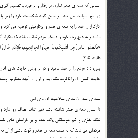
انسانی که سعه ی صدر ندارد، در رفتار و برخورد و تصمیم گیری
ی امور سرایت می دهد، و بدین گونه شخصیت خود را زیر پا می 
کارگزاران خود را به سعه ی صدر و پرظرفیتی توصیه می کرد و
باشند و به هیچ وجه خود را طلبکار مردم ندانند، بلکه خدمتگزار 
«فَانِصفُوا الناسَ مِن أنفُسِکُم، وَ اصِبرُوا لحِوائِجهِم، فَانِکُم خُزانُ الرَّ
طلِبَتِه. »(3)
پس، داد مردم را از خود بدهید و در برآوردن حاجت های آنان ش
حاجت کسی را روا ناکرده مگذارید، و او را از آنچه مطلوب اوست ب
سعه ی صدر لازمه ی صلاحیت اداره ی امور
تا انسان سعه ی صدر نداشته باشد نمی تواند انصاف روا دار
تنگ نظری و کم حوصلگی پاک شده و بر خواهش های نفسانی 
مردمان می داند که به سبب سعه ی صدر و قوت ناشی از آن به 