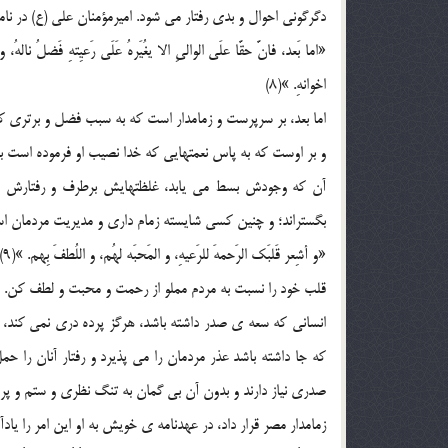
دگرگونی احوال و بدی رفتار می شود. امیرمؤمنان علی (ع) در ن
«اما بَعد، فانَّ حقَّا علَی الوالیِ الا یغُیَرهُ عَلَی رَعیِتهِ فَضلُ ناله
اخوانهِ. »(8)
اما بعد، بر سرپرست و زمامدار است که به سبب فضل و برتری که
و بر اوست که به پاس نعمتهایی که خدا نصیب او فرموده است به
آن که وجودش بسط می یابد، غلظتهایش برطرف و رفتارش سر
بگستراند؛ و چنین کسی شایسته زمام داری و مدیریت مردمان اس
«و أشِعر قَلبَک الرَحمهَ للرَعیهِ، و المَحبَه لهُم، و اللُطفَ بِهم. »(9)
قلب خود را نسبت به مردم مملو از رحمت و محبت و لطف کن.
انسانی که سعه ی صدر داشته باشد، هرگز پرده دری نمی کند، ک
که جا داشته باشد عذر مردمان را می پذیرد و رفتار آنان را 
صدری نیاز دارند و بدون آن بی گمان به تنگ نظری و ستم و پرد
زمامدار مصر قرار داد، در عهدنامه ی خویش به او این امر را یاد