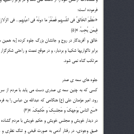
فرموده است:
«عَظُمَ الخَالقُ فی انفُسهِم فَصَغُرَ ما دونَهُ فی اعیُنهِم… فی الزَلازِل و
فِیمَن یُحِبُ. »(5)
خالق و آفریدگار در روح و جانشان بزرگ جلوه کرده [به همی
برابر ناگواریها شکیبا و بردبار، و در موقع نعمت و راحتی شکر
مرتکب گناه نمی شود.
جلوه های سعه ی صدر
کسی که به چنین سعه ی صدری دست می یابد با مردم از سر گشا
رود. امیر مؤمنان علی (ع) هنگامی که عبدالله بن عباس را به ف
«سَعِ الناسَ بوَجهکَ و مَجلسِکَ و حُکمِکَ. »(6)
در دیدار خویش و مجلس خویش و حکم خویش با مردم گشاده 
ضیق وجودی، در رفتار آدمی به صورت قبض و تنگ نظری و خ