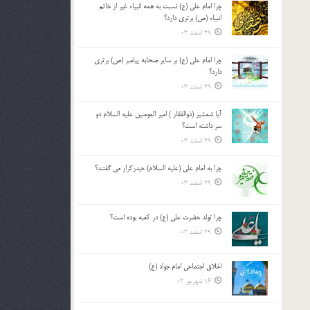
چرا امام علی (ع) نسبت به همه انبیاء غیر از خاتم
بالا
انبیاء (ص) برتری دارد؟
و
29 اسفند 03
پایین
استفاده
چرا امام علی (ع) بر سایر صحابه پیامبر (ص) برتری
کنید.
دارد؟
29 اسفند 03
آیا شمشیر (ذوالفقار ) امیر المومنین علیه السلام دو
سر داشته است؟
29 اسفند 03
چرا به امام علی (علیه السلام) حیدرکرار می گفتند؟
29 اسفند 03
چرا تولد حضرت علی (ع) در کعبه بوده است؟
29 اسفند 03
اخلاق اجتماعی امام جواد (ع)
16 شهریور 03