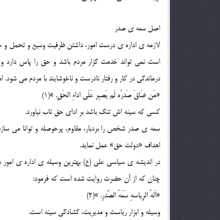
اصل سعه ی صدر
لازمه ی اداره ی درست امور، داشتن ظرفیت وسیع و تحمل و ح
است نمی تواند خدمت گزار مردم باشد و حق را پاس دارد 
درماندگی در کار و رفتار نادرست و ناخوشایند با مردم می شود. ا
«مَن ضَاقَ صَدرُه لَم یَصبِر عَلَی اداءِ الحَقِ. »(1)
کسی که سینه اش تنگ باشد بر ادای حق تاب نیاورد.
سعه ی صدر شخص را بردبار، مقاوم، پرحوصله و توانا می سا
اهداف «دولت حق» عمل نماید.
در اندیشه ی سیاسی علی (ع) بهترین وسیله ی اداره ی امور 
چنان که از آن حضرت روایت شده است که فرمود:
«اَلهُ الرِیاسهِ سَعَهُ الصَّدرِ. »(2)
وسیله و ابزار ریاست و مدیریت، گشادگی سینه است.