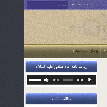
یکشنبه , 18 مرداد 1405
پزشکی و سلامت
زیارت نامه امام صادق علیه السلام
پخش‌کننده
برای
00:00
00:00
صوت
افزایش
یا
کاهش
صدا
مطالب مشابه
از
کلیدهای