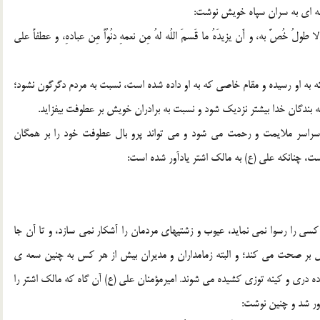
امه ای به سران سپاه خویش نوشت:
ُ، ولا طولُ خُصَّ به، و أَن یزیدَهُ ما قَسمَ اللُه لهُ مِن نعمهِ دنُوُاً مِن عبادهِ، و عطفاً علی
 به او رسیده و مقام خاصی که به او داده شده است، نسبت به مردم دگرگون نشود؛
 بندگان خدا بیشتر نزدیک شود و نسبت به برادران خویش بر عطوفت بیفزاید.
اسر ملایمت و رحمت می شود و می تواند پرو بال عطوفت خود را بر همگان
ت، چنانکه علی (ع) به مالک اشتر یادآور شده است:
سی را رسوا نمی نماید، عیوب و زشتیهای مردمان را آشکار نمی سازد، و تا آن جا
حمل بر صحت می کند؛ و البته زمامداران و مدیران بیش از هر کس به چنین سعه ی
ه دری و کینه توزی کشیده می شوند. امیرمؤمنان علی (ع) آن گاه که مالک اشتر را
آور شد و چنین نوشت: