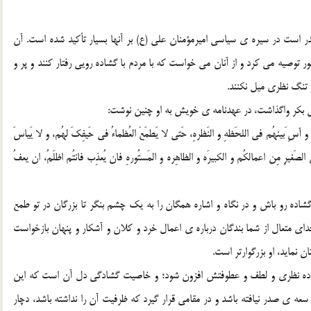
 است در سیره ی سیاسی امیرمؤمنان علی (ع) بر آنها بسیار تأکید شده است. آن
ر توصیه می کرد و از آنان می خواست که با مردم با گشاده رویی رفتار کنند و پر و
 تنگ نظری میل نکنند.
بی بکر واگذاشت، در عهدنامه ی خویش به او چنین نوشت:
آسِ َبینهُم فی اللحَظهِ و النَظرهِ، حَتی لا یَطمَعَ العُظماءُ فی حَیفِکَ لهُم، و لا یَیاسَ
الصَغیرِ مِن اعمالکُم و الکبیرَه و الظاهِره و المَستُورهِ فان یُعذِب فانتُم اظلَمُ، ان یعفُ
شاده رو باش و در نگاه و اشاره همگان را به یک چشم بنگر تا بزرگان در تو طمع
ه خدای متعال از شما بندگان درباره ی اعمال خرد و کلان و آشکار و پنهان بازخواست
ان نماید، او بزرگوارتر است.
شاده نظری و لطف و عطوفتش افزون شود؛ و خاصیت گشادگی دل آن است که این
عه ی صدر نیافته باشد و در مقامی قرار گیرد که ظرفیت آن را نداشته باشد، دچار