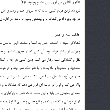
«أَقوَی الناسِ مَن قَوِیَ عَلَی غَضَبهِ بِحِلمِه. »(4)
نیرومند ترین مردم کسی است که به نیروی حلم و بردباری اش
هر چه وجود آدمی گشاده تر و بینشش وسیع تر باشد، در اداره ی 
حقیقت سعه ی صدر
گشادگی سینه از اتصاف آدمی به اسما و صفات الهی حاصل می
وجودی او بیشتر خواهد بود. آن کس که در مظهریت اسما و صفا
نظر و گشادگی سینه رفتار می کند. چنین کسی هر چه از کمال
سختیها، و خوشیها و ملایمات را با نظر تنگ نمی بیند و در عر
صدر می آورد، یاد حق دل آدمی را گشاده می سازد و انس به حق 
والا می کند و او را در مرتبه ای قرار می دهد که مشکلات و سخ
سعه ی وجودی می یابد و این سبب عزت نفس و بزرگواری و گ
تملق دوستی و تکلف پسندی و نفع طلبی و بدبینی از او زدوده 
و مشکلات آرامش خود را از دست نمی دهد و در برابر راحتیها 