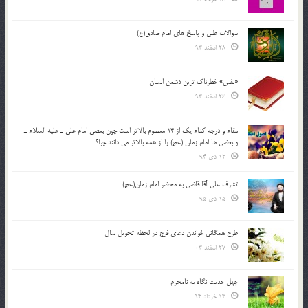
سوالات طبی و پاسخ های امام صادق(ع)
28 اسفند 93
«نفس» خطرناک ترین دشمن انسان
26 اسفند 93
مقام و درجه كدام يك از 14 معصوم بالاتر است چون بعضي امام علي ـ عليه السلام ـ
و بعضي ها امام زمان (عج) را از همه بالاتر مي دانند چرا؟
12 دی 94
تشرف علي آقا قاضي به محضر امام زمان(عج)
15 دی 95
طرح همگانی خواندن دعای فرج در لحظه تحویل سال
27 اسفند 03
چهل حدیث نگاه به نامحرم
13 خرداد 94