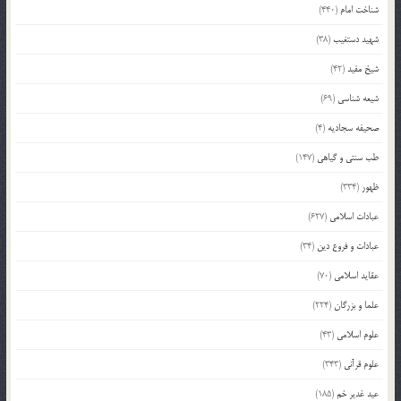
شناخت امام
(440)
شهید دستغیب
(38)
شیخ مفید
(42)
شیعه شناسی
(69)
صحیفه سجادیه
(4)
طب سنتی و گیاهی
(147)
ظهور
(334)
عبادات اسلامی
(627)
عبادات و فروع دین
(34)
عقاید اسلامی
(70)
علما و بزرگان
(224)
علوم اسلامی
(43)
علوم قرآنی
(343)
عید غدیر خم
(185)