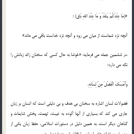
«(مَا عِنْدَکُمْ یَنفَدُ وَ مَا عِنْدَ اللهِ بَاق) ؛
آنچه نزد شماست از میان می رود و آنچه نزد خداست باقی می ماند»
.در ششمین جمله می فرماید: «خوشا به حال کسی که سخنان زائد زبانش را
نگه می دارد؛
وَأَمْسَکَ الْفَضْلَ مِنْ لِسَانِهِ.
فضولات لسان اشاره به سخنان بی هدف و بی دلیلی است که انسان بر زبان
جاری می کند که بسیاری از آنها آلوده به غیبت، تهمت، پخش شایعات و
گناهان دیگر است. به همین دلیل در دستورات اسلامی، حفظ زبان یکی از