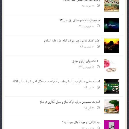
28 مرداد 95
مراسم شهادت امام صادق (ع) سال 93
10 فروردین 94
جذب کمک های مردمی موکب امام علی علیه السلام
11 شهریور 96
50 نکته برای ازدواج موفق
16 فروردین 94
اجتماع عظیم صادقیون در آستان مقدس امامزاده سید جلال الدین اشرف سال 1396
29 تیر 96
احادیث معصومین درباره ترک نماز و سهل انگاری در نماز
29 آذر 95
چه نظراتی در مورد دجال وجود دارد؟
28 مرداد 94