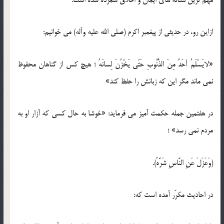
مهم ترین نشانه های ایمان و اخلاق شمرده شده است.
ازاین رو، در حدیثی از پیغمبر اکرم (صلی الله علیه وآله) می خوانیم:
«لایَسْلَمُ أحَدٌ مِنَ الذُّنُوبِ حَتّی یَخْزُنَ لِسانَهُ ؛ هیچ کس از گناهان محفوظ
نمی ماند مگر این که زبانش را حفظ کند»
در هفتمین جمله حکمت آمیز می فرماید: «خوشا به حال کسی که آزار او به
مردم نمی رسد» ؛
(وَعَزَلَ عَنِ النَّاسِ شَرَّهُ).
در احادیث مکرّر آمده است که: