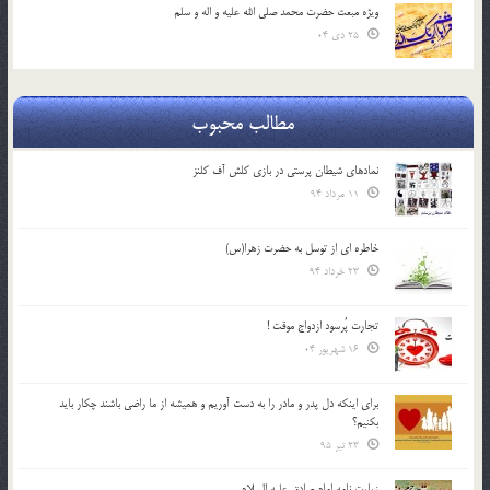
ویژه مبعث حضرت محمد صلی الله علیه و اله و سلم
25 دی 04
مطالب محبوب
نمادهای شیطان پرستی در بازی کلش آف کلنز
11 مرداد 94
خاطره ای از توسل به حضرت زهرا(س)
23 خرداد 94
تجارت پُرسود ازدواج موقت !
16 شهریور 04
براي اينكه دل پدر و مادر را به دست آوريم و هميشه از ما راضي باشند چكار بايد
بكنيم؟
23 تیر 95
زیارت نامه امام صادق علیه السلام