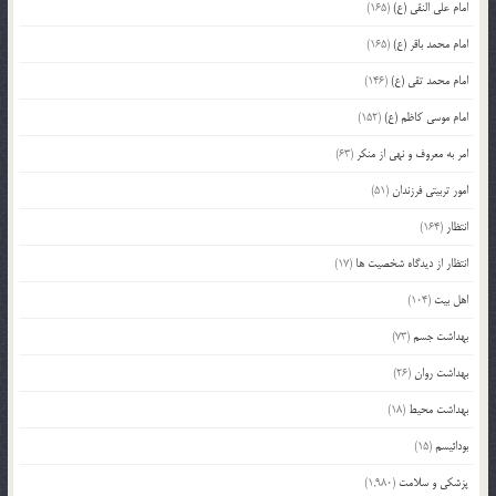
امام علی النقی (ع)
(165)
امام محمد باقر (ع)
(165)
امام محمد تقی (ع)
(146)
امام موسی کاظم (ع)
(152)
امر به معروف و نهی از منکر
(63)
امور تربیتی فرزندان
(51)
انتظار
(164)
انتظار از دیدگاه شخصیت ها
(17)
اهل بیت
(104)
بهداشت جسم
(73)
بهداشت روان
(26)
بهداشت محیط
(18)
بودائیسم
(15)
پزشکی و سلامت
(1,980)