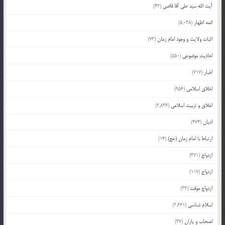
آیت الله سید علی آقا قاضی
(42)
ائمه اطهار
(5,038)
اثبات ولایت و وجود امام زمان
(73)
احادیث موضوعی
(550)
اخبار
(717)
اخلاق اسلامی
(956)
اخلاق و تربیت اسلامی
(2,836)
ادیان
(474)
ارتباط با امام زمان (عج)
(14)
ازدواج
(371)
ازدواج
(117)
ازدواج موقت
(32)
اسلام شناسی
(2,661)
اصحاب و یاران
(37)