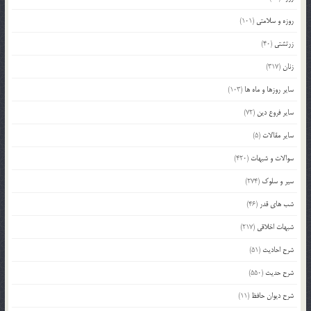
روزه و سلامتی
(101)
زرتشتی
(40)
زنان
(317)
سایر روزها و ماه ها
(103)
سایر فروع دین
(72)
سایر مقالات
(5)
سوالات و شبهات
(420)
سیر و سلوک
(274)
شب های قدر
(46)
شبهات اخلاقی
(217)
شرح احادیث
(51)
شرح حدیث
(550)
شرح دیوان حافظ
(11)