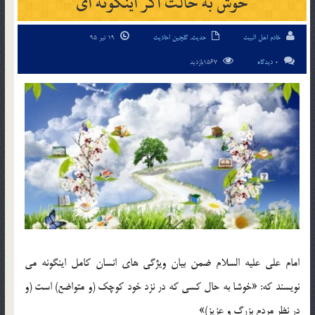
خوش به حالت اگر اینگونه ای
خادم اهل البیت
حدیث
,
گلچین احادیث
19 تیر 95
0 دیدگاه
1567بازدید
امام علی علیه السلام ضمن بیان ویژگی های انسان کامل اینگونه می
نویسند که: «خوشا به حال کسی که در نزد خود کوچک (و متواضع) است (و
در نظر مردم بزرگ و عزیز)»