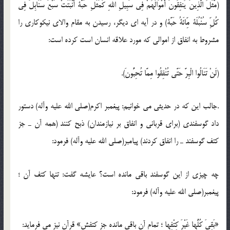
(مَّثَلُ الَّذِینَ یُنفِقُونَ أَمْوَالَهُمْ فِی سَبِیلِ اللهِ کَمَثَلِ حَبَّة أَنْبَتَتْ سَبْعَ سَنَابِلَ فِی
کُلِّ سُنْبُلَة مِّائَةُ حَبَّة) و در آیه ای دیگر، رسیدن به مقام والای نیکوکاری را
مشروط به انفاق از اموالی که مورد علاقه انسان است کرده است:
(لَنْ تَنَالُوا الْبِرَّ حَتَّی تُنْفِقُوا مِمَّا تُحِبُّونَ).
.جالب این که در حدیثی می خوانیم: پیغمبر اکرم(صلی الله علیه وآله) دستور
داد گوسفندی (برای قربانی و انفاق بر نیازمندان) ذبح کنند (همه آن ـ جز
کتف گوسفند ـ را انفاق کردند) پیامبر(صلی الله علیه وآله) فرمود:
چه چیزی از این گوسفند باقی مانده است؟ عایشه گفت: تنها کتف آن ؛
پیغمبر(صلی الله علیه وآله) فرمود:
«بَقِیَ کُلُّها غَیْرَ کِتْفِها ؛ تمام آن باقی مانده جز کتفش» قرآن نیز می فرماید: