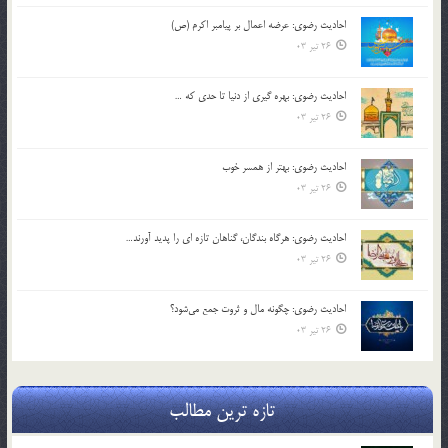
احادیث رضوی: عرضه اعمال بر پیامبر اکرم (ص)
26 تیر 03
احادیث رضوی: بهره گیری از دنیا تا حدی که …
26 تیر 03
احادیث رضوی: بهتر از همسر خوب
26 تیر 03
احادیث رضوی: هرگاه بندگان، گناهان تازه ای را پدید آورند…
26 تیر 03
احادیث رضوی: چگونه مال و ثروت جمع می‌شود؟
26 تیر 03
تازه ترین مطالب