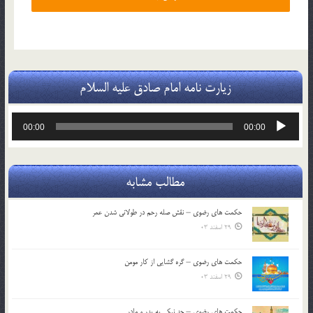
زیارت نامه امام صادق علیه السلام
پخش‌کننده
00:00
00:00
صوت
مطالب مشابه
حکمت های رضوی – نقش صله رحم در طولانی شدن عمر
29 اسفند 03
حکمت های رضوی – گره گشایی از کار مومن
29 اسفند 03
حکمت های رضوی – حد نیکی به پدر و مادر