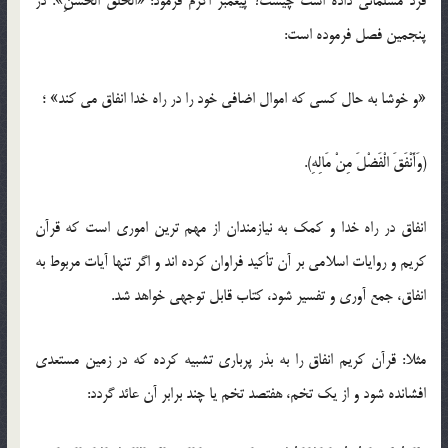
فرد مسلمانی داده است چیست؟ پیغمبر اکرم فرمود: «اَلْخُلْقُ الْحَسَنِ». در
پنجمین فصل فرموده است:
«و خوشا به حال کسی که اموال اضافی خود را در راه خدا انفاق می کند» ؛
(وَأَنْفَقَ الْفَضْلَ مِنْ مَالِهِ).
انفاق در راه خدا و کمک به نیازمندان از مهم ترین اموری است که قرآن
کریم و روایات اسلامی بر آن تأکید فراوان کرده اند و اگر تنها آیات مربوط به
انفاق، جمع آوری و تفسیر شود، کتاب قابل توجهی خواهد شد.
مثلا: قرآن کریم انفاق را به بذر پرباری تشبیه کرده که در زمین مستعدی
افشانده شود و از یک تخم، هفتصد تخم یا چند برابر آن عائد گردد: