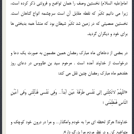
امام(علیه السلام) نخستین وصف را همان تواضع و فروتنی ذکر کرده است،
زیرا می دانیم تکبّر که نقطه مقابل آن است سرچشمه انواع گناهان است.
نخستین معصیتی که در زمین شد تکبّر شیطان بود که منشأ همه بدبختی ها
برای خود و دیگران گردید.
در بعضی از دعاهای ماه مبارک رمضان همین مضمون به صورت یک دعا و
درخواست از خداوند آمده است . مرحوم سید بن طاووس در دعای روز
هفدهم ماه مبارک رمضان چنین نقل می کند:
«اللّهُمَّ لاتَکِلْنی إلی نَفْسی طَرْفَةَ عَیْن أبَداً… وَفِی نَفْسی فَذَلِّلْنی وَفی أعْیُنِ
النّاسِ فَعَظِّمْنی ؛
خداوندا! هرگز لحظه ای مرا به خودم وامگذار… و مرا در درون خود کوچک و
متواضع کن و در نظر مردم مرا بزرگ دار».