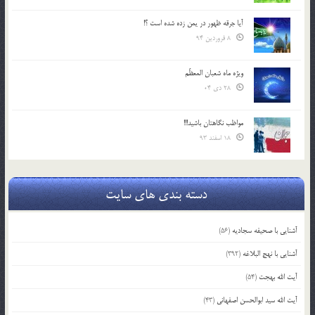
آیا جرقه ظهور در یمن زده شده است ؟!
8 فروردین 94
ویژه ماه شعبان المعظّم
28 دی 04
مواظب نگاهتان باشید!!!
18 اسفند 93
دسته بندی های سایت
آشنایی با صحیفه سجادیه
(56)
آشنایی با نهج البلاغه
(392)
آیت الله بهجت
(54)
آیت الله سید ابوالحسن اصفهانی
(43)