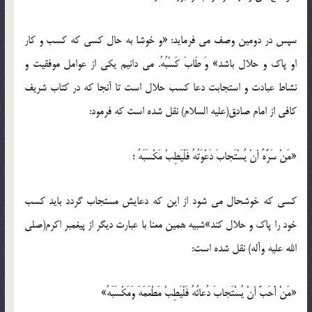
سپس در دومین وصف می فرماید: «و خوشا به حال کسی که کسب و کار
او پاک و حلال باشد» وَ طَابَ کَسْبُهُ. می دانیم یکی از عوامل موفقیت و
نشاط عبادت و استجابت دعا کسب حلال است تا آنجا که در کتاب شریف
کافی از امام صادق(علیه السلام) نقل شده است که فرمود:
«مَنْ سَرَّهُ أنْ یُسْتَجابَ دَعْوَتُهُ فَلْیَطِبْ مَکْسَبَهُ ؛
کسی که خوشحال می شود از این که دعایش مستجاب گردد باید کسب
خود را پاک و حلال کند»شبیه همین معنا با عبارت دیگر از پیغمبر اکرم(صلی
الله علیه وآله) نقل شده است:
«مَنْ أَحَبَّ أنْ یُسْتَجابَ دُعائُهُ فَلْیَطِبْ مَطْعَمَهَ وَمَکْسَبَهُ»