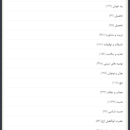
پند خوبان
(129)
تحصیل
(62)
تحصیل
(65)
تربیت و مشاوره
(481)
تشرفات و توقیعات
(181)
تغذیه و سلامت
(156)
توصیه های تربیتی
(498)
جوان و نوجوان
(148)
حج
(118)
حجاب و عفاف
(333)
حدیث
(1,737)
حدیث شناسی
(97)
حضرت ابوالفضل (ع)
(54)