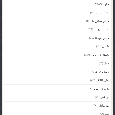
خانواده
(2,682)
خانواده مهدوی
(22)
خواص خوراکی ها
(550)
خواص سبزی ها
(228)
خواص میوه ها
(308)
داستان
(146)
دانستنی‌های خانواده
(357)
دجال
(29)
دعاها و زیارت
(19)
رذایل اخلاقی
(252)
رژیم های غذایی
(209)
روز قدس
(31)
روز مباهله
(41)
روزه
(93)