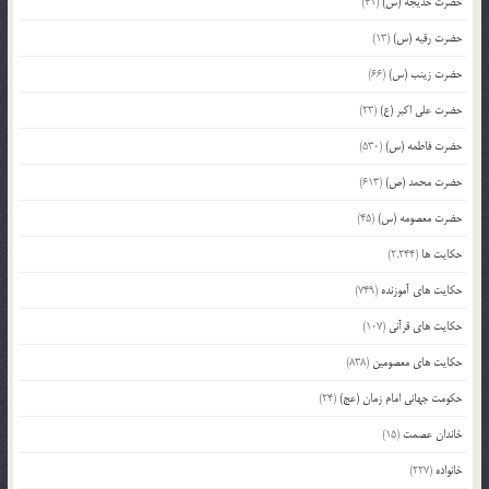
حضرت خدیجه (س)
(41)
حضرت رقیه (س)
(13)
حضرت زینب (س)
(66)
حضرت علی اکبر (ع)
(23)
حضرت فاطمه (س)
(530)
حضرت محمد (ص)
(613)
حضرت معصومه (س)
(45)
حکایت ها
(2,244)
حکایت های آموزنده
(749)
حکایت های قرآنی
(107)
حکایت های معصومین
(838)
حکومت جهانی امام زمان (عج)
(24)
خاندان عصمت
(15)
خانواده
(227)