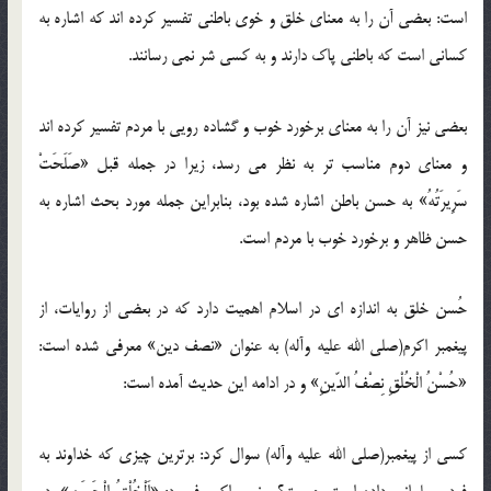
است: بعضی آن را به معنای خلق و خوی باطنی تفسیر کرده اند که اشاره به
کسانی است که باطنی پاک دارند و به کسی شر نمی رسانند.
بعضی نیز آن را به معنای برخورد خوب و گشاده رویی با مردم تفسیر کرده اند
و معنای دوم مناسب تر به نظر می رسد، زیرا در جمله قبل «صَلَحَتْ
سَرِیرَتُهُ» به حسن باطن اشاره شده بود، بنابراین جمله مورد بحث اشاره به
حسن ظاهر و برخورد خوب با مردم است.
حُسن خلق به اندازه ای در اسلام اهمیت دارد که در بعضی از روایات، از
پیغمبر اکرم(صلی الله علیه وآله) به عنوان «نصف دین» معرفی شده است:
«حُسْنُ الْخُلْقِ نِصْفُ الدّینِ» و در ادامه این حدیث آمده است:
کسی از پیغمبر(صلی الله علیه وآله) سوال کرد: برترین چیزی که خداوند به