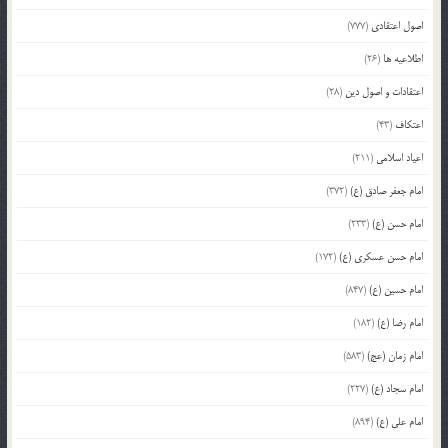
اصول اعتقادی
(777)
اطلاعیه ها
(26)
اعتقادات و اصول دین
(28)
اعتکاف
(43)
اعیاد اسلامی
(211)
امام جعفر صادق (ع)
(372)
امام حسن (ع)
(233)
امام حسن عسکری (ع)
(172)
امام حسین (ع)
(847)
امام رضا (ع)
(182)
امام زمان (عج)
(583)
امام سجاد (ع)
(227)
امام علی (ع)
(894)