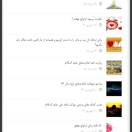
23 خرداد 94
تجارت پُرسود ازدواج موقت !
16 شهریور 04
براي اينكه دل پدر و مادر را به دست آوريم و هميشه از ما راضي باشند چكار بايد
بكنيم؟
23 تیر 95
زیارت نامه امام صادق علیه السلام
28 مرداد 95
مراسم شهادت امام صادق (ع) سال 93
10 فروردین 94
جذب کمک های مردمی موکب امام علی علیه السلام
11 شهریور 96
50 نکته برای ازدواج موفق
16 فروردین 94