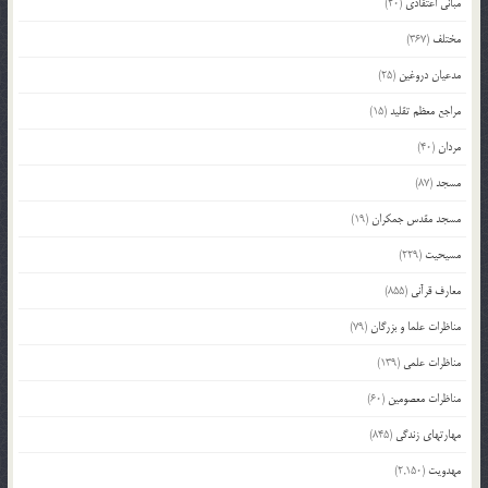
مبانی اعتقادی
(20)
مختلف
(367)
مدعیان دروغین
(25)
مراجع معظم تقلید
(15)
مردان
(40)
مسجد
(87)
مسجد مقدس جمکران
(19)
مسیحیت
(229)
معارف قرآنی
(855)
مناظرات علما و بزرگان
(79)
مناظرات علمی
(139)
مناظرات معصومین
(60)
مهارتهای زندگی
(845)
مهدویت
(2,150)