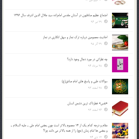
اجتماع عظیم صادقیون در آستان مقدس امامزاده سید جلال الدین اشرف سال 1396
29 تیر 96
احادیث معصومین درباره ترک نماز و سهل انگاری در نماز
29 آذر 95
چه نظراتی در مورد دجال وجود دارد؟
28 مرداد 94
سوالات طبی و پاسخ های امام صادق(ع)
28 اسفند 93
«نفس» خطرناک ترین دشمن انسان
26 اسفند 93
مقام و درجه كدام يك از 14 معصوم بالاتر است چون بعضي امام علي ـ عليه السلام ـ
و بعضي ها امام زمان (عج) را از همه بالاتر مي دانند چرا؟
12 دی 94