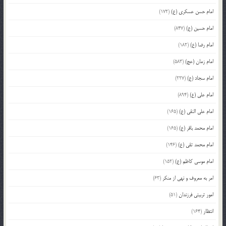
امام حسن عسکری (ع)
(172)
امام حسین (ع)
(847)
امام رضا (ع)
(182)
امام زمان (عج)
(583)
امام سجاد (ع)
(227)
امام علی (ع)
(894)
امام علی النقی (ع)
(165)
امام محمد باقر (ع)
(165)
امام محمد تقی (ع)
(146)
امام موسی کاظم (ع)
(152)
امر به معروف و نهی از منکر
(63)
امور تربیتی فرزندان
(51)
انتظار
(164)