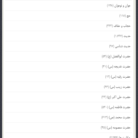
جوان و نوجوان
(148)
حج
(118)
حجاب و عفاف
(333)
حدیث
(1,737)
حدیث شناسی
(97)
حضرت ابوالفضل (ع)
(54)
حضرت خدیجه (س)
(41)
حضرت رقیه (س)
(13)
حضرت زینب (س)
(66)
حضرت علی اکبر (ع)
(23)
حضرت فاطمه (س)
(530)
حضرت محمد (ص)
(613)
حضرت معصومه (س)
(45)
حکایت ها
(2,244)