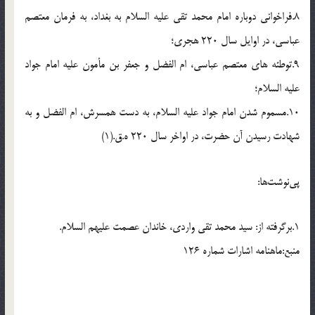
8.فراخوانی دوباره امام محمد تقی علیه السلام به بغداد، به فرمان معتصم
عباسی، در اوایل سال 220 هجری؛
9.توطئه های معتصم عباسی، ام الفضل و جعفر بن مأمون علیه امام جواد
علیه السلام؛
10.مسموم شدن امام جواد علیه السلام، به دست همسرش، ام الفضل و به
شهادت رسیدن آن حضرت، در اواخر سال 220 ه.ق.(1)
پی‌نوشت‌ها:
1.برگرفته از: سید محمد تقی واردی، خاندان عصمت علیهم السلام.
منبع:ماهنامه اشارات شماره 126