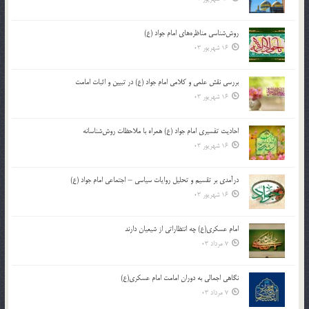
روش‌شناسی مناظره‌های امام جواد (ع)
16 شهریور 03
بررسی نقش علمی و کلامی امام جواد (ع) در تبیین و اثبات امامت
16 شهریور 03
احادیث تفسیری امام جواد (ع) همراه با ملاحظات روش‌شناسانه
16 شهریور 03
درآمدی بر تقسیم و تحلیل روایات سیاسی – اجتماعی امام جواد (ع)
16 شهریور 03
امام عسکری(ع) چه انتظاراتی از شیعیان دارند
7 مرداد 03
نگاهی اجمالی به دوران امامت امام عسکری(ع)
7 مرداد 03