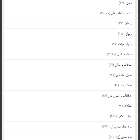
ادیان
(474)
ارتباط با امام زمان (عج)
(14)
ازدواج
(371)
ازدواج
(117)
ازدواج موقت
(32)
اسلام شناسی
(2,661)
اصحاب و یاران
(37)
اصول اعتقادی
(777)
اطلاعیه ها
(26)
اعتقادات و اصول دین
(28)
اعتکاف
(43)
اعیاد اسلامی
(211)
امام جعفر صادق (ع)
(372)
امام حسن (ع)
(233)