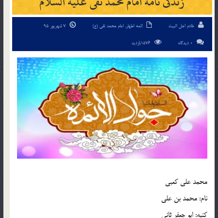
زندگی نامه امام محمد تقی علیه السلام
خادم اهل البیت
ائمه اطهار
,
امام محمد تقی (ع)
7 شهریور 95
0 دیدگاه
1576بازدید
محمد علی کعبی
نام: محمد بن علی
کنیه: ابو جعفر ثانی