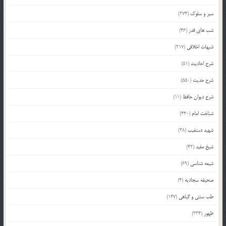
سیر و سلوک
(274)
شب های قدر
(46)
شبهات اخلاقی
(217)
شرح احادیث
(51)
شرح حدیث
(550)
شرح دیوان حافظ
(11)
شناخت امام
(440)
شهید دستغیب
(38)
شیخ مفید
(42)
شیعه شناسی
(69)
صحیفه سجادیه
(4)
طب سنتی و گیاهی
(147)
ظهور
(334)