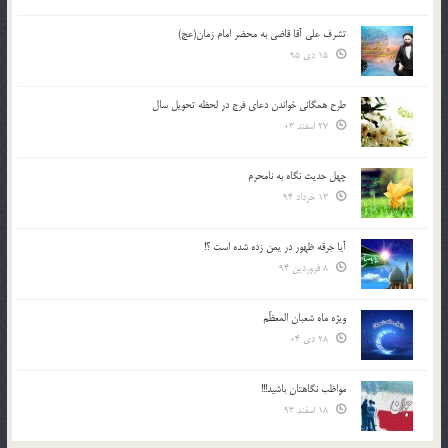
تشرف علي آقا قاضي به محضر امام زمان(عج)
15 دی 95
طرح همگانی خواندن دعای فرج در لحظه تحویل سال
27 اسفند 03
چهل حدیث نگاه به نامحرم
13 خرداد 94
آیا جرقه ظهور در یمن زده شده است ؟!
8 فروردین 94
ویژه ماه شعبان المعظّم
28 دی 04
مواظب نگاهتان باشید!!!
18 اسفند 93