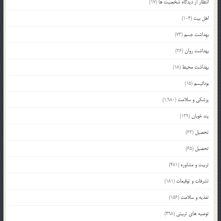
انتظار از دیدگاه شخصیت ها
(17)
اهل بیت
(104)
بهداشت جسم
(73)
بهداشت روان
(26)
بهداشت محیط
(18)
بودائیسم
(15)
پزشکی و سلامت
(1,980)
پند خوبان
(129)
تحصیل
(62)
تحصیل
(65)
تربیت و مشاوره
(481)
تشرفات و توقیعات
(181)
تغذیه و سلامت
(156)
توصیه های تربیتی
(498)