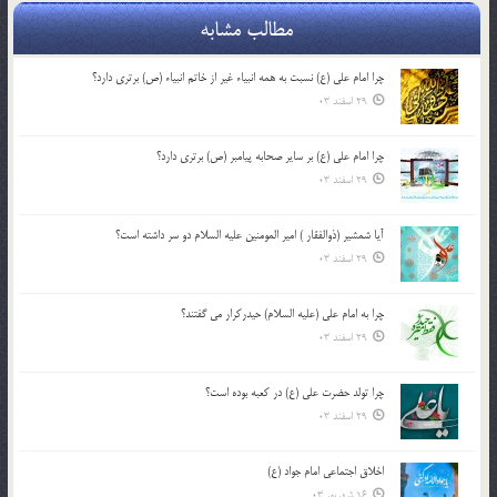
مطالب مشابه
چرا امام علی (ع) نسبت به همه انبیاء غیر از خاتم انبیاء (ص) برتری دارد؟
29 اسفند 03
چرا امام علی (ع) بر سایر صحابه پیامبر (ص) برتری دارد؟
29 اسفند 03
آیا شمشیر (ذوالفقار ) امیر المومنین علیه السلام دو سر داشته است؟
29 اسفند 03
چرا به امام علی (علیه السلام) حیدرکرار می گفتند؟
29 اسفند 03
چرا تولد حضرت علی (ع) در کعبه بوده است؟
29 اسفند 03
اخلاق اجتماعی امام جواد (ع)
16 شهریور 03