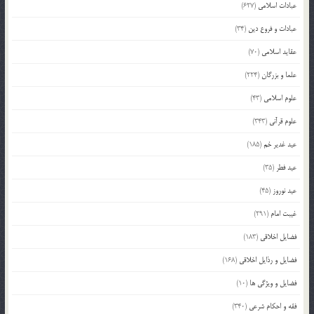
عبادات اسلامی
(627)
عبادات و فروع دین
(34)
عقاید اسلامی
(70)
علما و بزرگان
(224)
علوم اسلامی
(43)
علوم قرآنی
(343)
عید غدیر خم
(185)
عید فطر
(35)
عید نوروز
(45)
غیبت امام
(291)
فضایل اخلاقی
(183)
فضایل و رذایل اخلاقی
(168)
فضایل و ویژگی ها
(10)
فقه و احکام شرعی
(340)