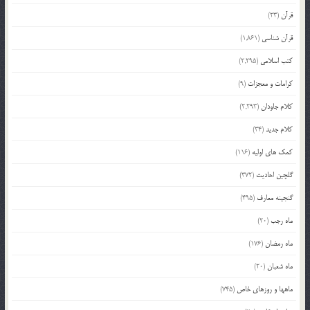
قرآن
(23)
قرآن شناسی
(1,861)
کتب اسلامی
(2,295)
کرامات و معجزات
(9)
کلام جاودان
(2,293)
کلام جدید
(34)
کمک های اولیه
(116)
گلچین احادیث
(372)
گنجینه معارف
(495)
ماه رجب
(20)
ماه رمضان
(176)
ماه شعبان
(20)
ماهها و روزهای خاص
(745)