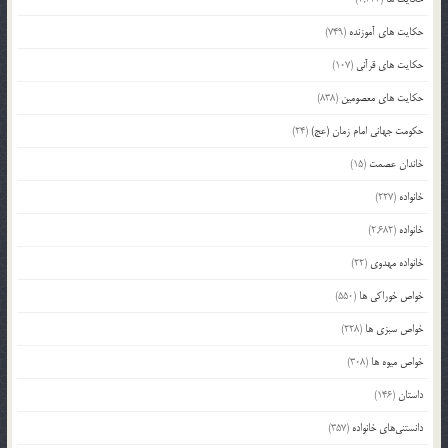
حکایت های آموزنده
(749)
حکایت های قرآنی
(107)
حکایت های معصومین
(838)
حکومت جهانی امام زمان (عج)
(24)
خاندان عصمت
(15)
خانواده
(227)
خانواده
(2,682)
خانواده مهدوی
(22)
خواص خوراکی ها
(550)
خواص سبزی ها
(228)
خواص میوه ها
(308)
داستان
(146)
دانستنی‌های خانواده
(357)