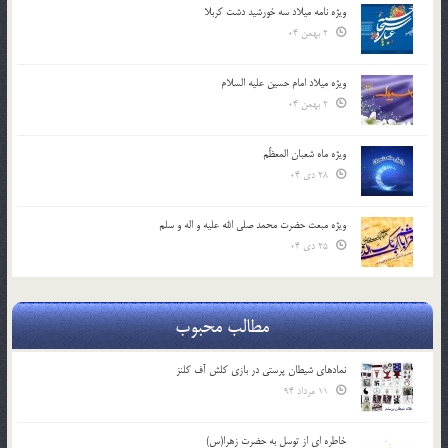
ویژه نامه میلاد سه خورشید دشت کربلا
2 بهمن 04
ویژه میلاد امام حسین علیه السلام
2 بهمن 04
ویژه ماه شعبان المعظّم
28 دی 04
ویژه مبعث حضرت محمد صلی الله علیه و اله و سلم
25 دی 04
مطالب محبوب
نمادهای شیطان پرستی در بازی کلش آف کلنز
11 مرداد 94
خاطره ای از توسل به حضرت زهرا(س)