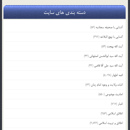
دسته بندی های سایت
آشنایی با صحیفه سجادیه
(56)
آشنایی با نهج البلاغه
(392)
آیت الله بهجت
(54)
آیت الله سید ابوالحسن اصفهانی
(43)
آیت الله سید علی آقا قاضی
(42)
ائمه اطهار
(5,038)
اثبات ولایت و وجود امام زمان
(73)
احادیث موضوعی
(550)
اخبار
(717)
اخلاق اسلامی
(956)
اخلاق و تربیت اسلامی
(2,836)