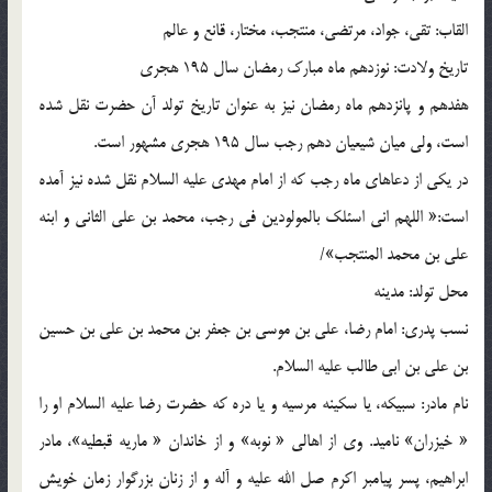
القاب: تقی، جواد، مرتضی، منتجب، مختار، قانع و عالم
تاریخ ولادت: نوزدهم ماه مبارک رمضان سال 195 هجری
هفدهم و پانزدهم ماه رمضان نیز به عنوان تاریخ تولد آن حضرت نقل شده
است، ولی میان شیعیان دهم رجب سال 195 هجری مشهور است.
در یکی از دعاهای ماه رجب که از امام مهدی علیه السلام نقل شده نیز آمده
است:« اللهم انی اسئلک بالمولودین فی رجب، محمد بن علی الثانی و ابنه
علی بن محمد المنتجب»/
محل تولد: مدینه
نسب پدری: امام رضا، علی بن موسی بن جعفر بن محمد بن علی بن حسین
بن علی بن ابی طالب علیه السلام.
نام مادر: سبیکه، یا سکینه مرسیه و یا دره که حضرت رضا علیه السلام او را
« خیزران» نامید. وی از اهالی « نوبه» و از خاندان « ماریه قبطیه»، مادر
ابراهیم، پسر پیامبر اکرم صل الله علیه و آله و از زنان بزرگوار زمان خویش