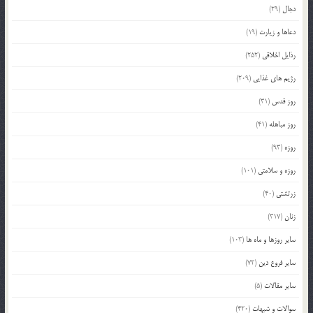
دجال
(29)
دعاها و زیارت
(19)
رذایل اخلاقی
(252)
رژیم های غذایی
(209)
روز قدس
(31)
روز مباهله
(41)
روزه
(93)
روزه و سلامتی
(101)
زرتشتی
(40)
زنان
(317)
سایر روزها و ماه ها
(103)
سایر فروع دین
(72)
سایر مقالات
(5)
سوالات و شبهات
(420)