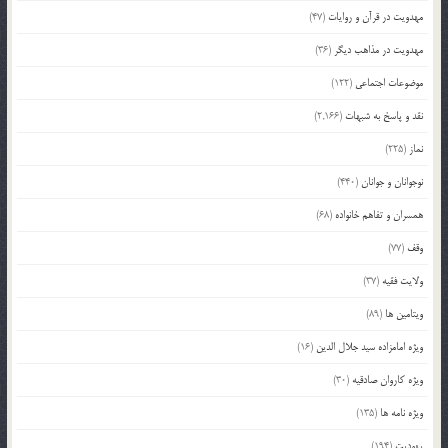
مهدویت در قرآن و روایات
(47)
مهدویت در مذاهب دیگر
(36)
موضوعات اجتماعی
(122)
نقد و پاسخ به شبهات
(2,166)
نماز
(225)
نوجوانان و جوانان
(440)
همسران و تفاهم خانواده
(68)
وقف
(77)
ولایت فقیه
(37)
ویتامین ها
(89)
ویژه امامزاده سید جلال الدین
(16)
ویژه کاروان صادقیه
(30)
ویژه نامه ها
(135)
یهودیت
(194)