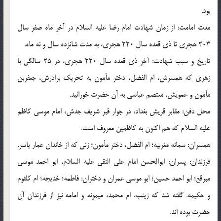
بود.
مدت امامت: از زمان شهادت امام رضا علیه السلام در آخر ماه صفر سال
203 هجری تا ذی قعده سال 220 هجری، به مدت شانزده سال و نه ماه.
تاریخ و سبب شهادت: آخر ذی قعده سال 220 هجری، در 25 سالگی با
زهری که همسرش، ام الفضل، دختر مأمون به تحریک برادرش، جعفربن
مأمون و عمویش، معتصم عباسی به آن حضرت خورانید.
محل دفن: مقابر قریش بغداد، در جوار قبر شریف جدش، امام موسی کاظم
علیه السلام که هم اکنون به کاظمین معروف است.
همسران: سمانه مغربیه؛ ام الفضل، دختر مأمون؛ زنی که از خاندان عمار یاسر.
فرزندان: پسران: ابوالحسن امام علی النقی علیه السلام، ابو احمد موسی
مبرقع؛ ابو احمد حسین؛ ابو موسی عمران و دختران: فاطمه؛ خدیجه؛ ام کلثوم
و حکیمه. گفته شد که زینب، ام محمد، میمونه و امامه نیز از فرزندان آن
حضرت بوده اند.