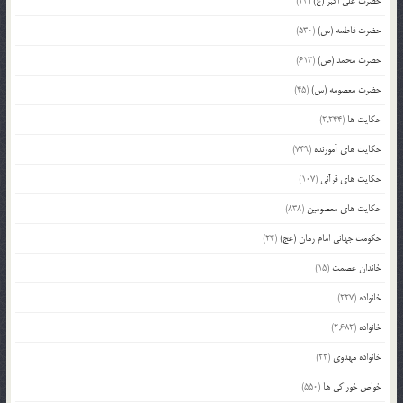
حضرت علی اکبر (ع)
(23)
حضرت فاطمه (س)
(530)
حضرت محمد (ص)
(613)
حضرت معصومه (س)
(45)
حکایت ها
(2,244)
حکایت های آموزنده
(749)
حکایت های قرآنی
(107)
حکایت های معصومین
(838)
حکومت جهانی امام زمان (عج)
(24)
خاندان عصمت
(15)
خانواده
(227)
خانواده
(2,682)
خانواده مهدوی
(22)
خواص خوراکی ها
(550)