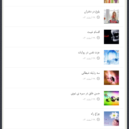
بلوغ در دختران
29 اسفند 03
اقسام غيبت
29 اسفند 03
عزت نفس در روايات
29 اسفند 03
سه رذیله شیطانی
29 اسفند 03
حسن خلق در سيره ي نبوي
29 اسفند 03
چراغ راه
29 اسفند 03