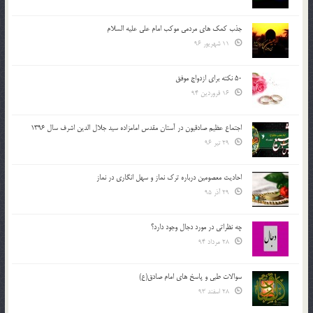
جذب کمک های مردمی موکب امام علی علیه السلام
11 شهریور 96
50 نکته برای ازدواج موفق
16 فروردین 94
اجتماع عظیم صادقیون در آستان مقدس امامزاده سید جلال الدین اشرف سال 1396
29 تیر 96
احادیث معصومین درباره ترک نماز و سهل انگاری در نماز
29 آذر 95
چه نظراتی در مورد دجال وجود دارد؟
28 مرداد 94
سوالات طبی و پاسخ های امام صادق(ع)
28 اسفند 93