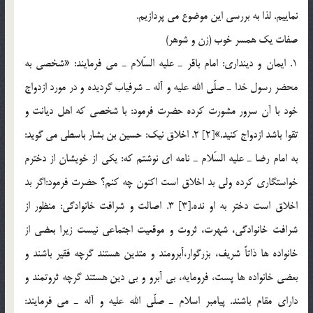
نماييم. لذا به بررسي اين موضوع مي پردازيم.
صفات يك همسر خوب (زن و شوهر)
1. ايمان و دينداري: امام باقر ـ عليه السّلام ـ مي فرمايند: «شخصي به
محضر رسول خدا ـ صلّي الله عليه و آله ـ شرفياب گرديده و در مورد ازدواج
خود با آن سرور مشورت كرده حضرت فرمود: با شخصي كه اهل ديانت و
تقوا باشد ازدواج كنيد.»[2] 2. اخلاق نيك: حسين بن بشار باسطي مي گويد:
به امام رضا ـ عليه السّلام ـ نامه اي نوشتم كه: يكي از خويشان از دخترم
خواستگاري كرده ولي بد اخلاق است اكنون چه كنم؟ حضرت فرمود:اگر بد
اخلاق است دختر به او نده.[3] 3. اصالت و شرافت خانوادگي: منظور از
شرافت خانوادگي، شهرت، ثروت و موقعيت اجتماعي نيست زيرا بعضي از
خانواده ها ذاتاً شريف، بزرگوار،آبرومند و متدين هستند گرچه فقير باشند و
بعضي خانواده ها پست، فرومايه، بي آبرو و بي دين هستند گرچه ثروتمند و
داراي مقام باشند. پيامبر اسلام ـ صلّي الله عليه و آله ـ مي فرمايند: