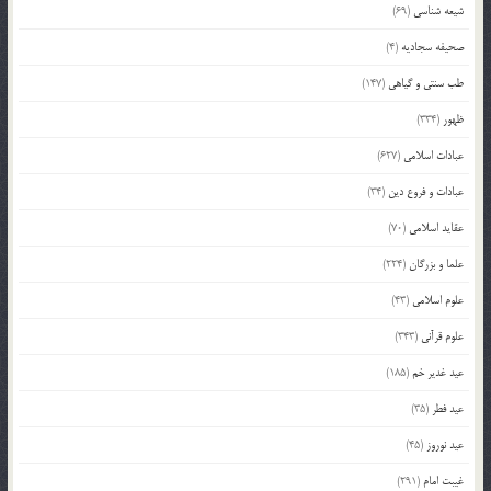
شیعه شناسی
(69)
صحیفه سجادیه
(4)
طب سنتی و گیاهی
(147)
ظهور
(334)
عبادات اسلامی
(627)
عبادات و فروع دین
(34)
عقاید اسلامی
(70)
علما و بزرگان
(224)
علوم اسلامی
(43)
علوم قرآنی
(343)
عید غدیر خم
(185)
عید فطر
(35)
عید نوروز
(45)
غیبت امام
(291)