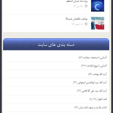
ویژه ماه شعبان المعظّم
28 دی 04
مواظب نگاهتان باشید!!!
18 اسفند 93
دسته بندی های سایت
آشنایی با صحیفه سجادیه
(56)
آشنایی با نهج البلاغه
(392)
آیت الله بهجت
(54)
آیت الله سید ابوالحسن اصفهانی
(43)
آیت الله سید علی آقا قاضی
(42)
ائمه اطهار
(5,038)
اثبات ولایت و وجود امام زمان
(73)