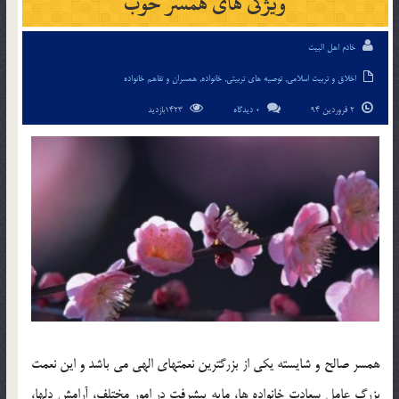
ویژگی های همسر خوب
خادم اهل البیت
اخلاق و تربیت اسلامی
,
توصیه های تربیتی
,
خانواده
,
همسران و تفاهم خانواده
2 فروردین 94
0 دیدگاه
1423بازدید
همسر صالح و شايسته يكي از بزرگترين نعمتهاي الهي مي باشد و اين نعمت
بزرگ عامل سعادت خانواده ها، مايه پيشرفت در امور مختلف، آرامش دلها،