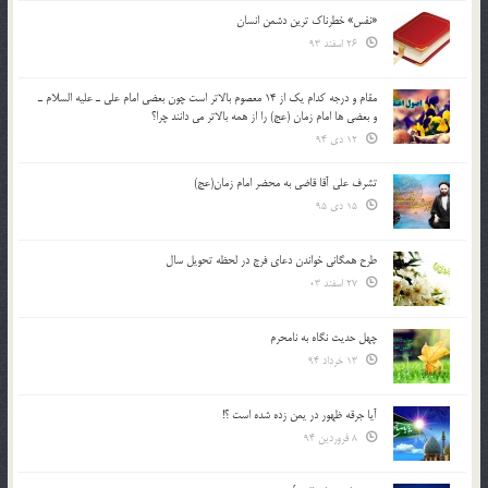
«نفس» خطرناک ترین دشمن انسان
26 اسفند 93
مقام و درجه كدام يك از 14 معصوم بالاتر است چون بعضي امام علي ـ عليه السلام ـ
و بعضي ها امام زمان (عج) را از همه بالاتر مي دانند چرا؟
12 دی 94
تشرف علي آقا قاضي به محضر امام زمان(عج)
15 دی 95
طرح همگانی خواندن دعای فرج در لحظه تحویل سال
27 اسفند 03
چهل حدیث نگاه به نامحرم
13 خرداد 94
آیا جرقه ظهور در یمن زده شده است ؟!
8 فروردین 94