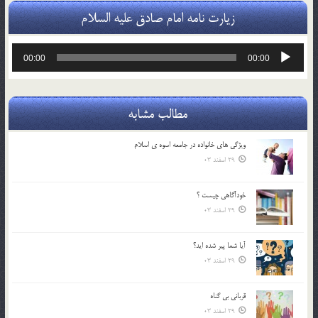
زیارت نامه امام صادق علیه السلام
پخش‌کننده
00:00
00:00
صوت
مطالب مشابه
ويژگي هاي خانواده در جامعه اسوه ي اسلام
29 اسفند 03
خودآگاهى چيست ؟
29 اسفند 03
آیا شما پیر شده اید؟
29 اسفند 03
قرباني بي گناه
29 اسفند 03