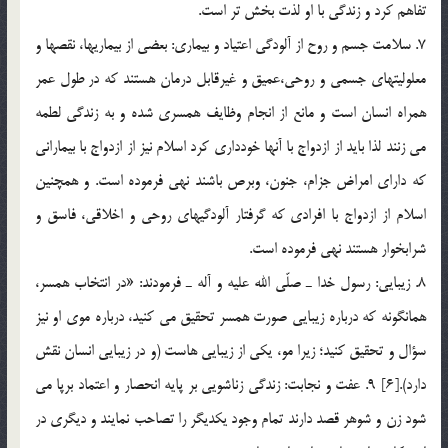
تفاهم كرد و زندگي با او لذت بخش تر است.
7. سلامت جسم و روح از آلودگي اعتياد و بيماري: بعضي از بيماريها، نقصها و
معلوليتهاي جسمي و روحي،عميق و غيرقابل درمان هستند كه در طول عمر
همراه انسان است و مانع از انجام وظايف همسري شده و به زندگي لطمه
مي زنند لذا بايد از ازدواج با آنها خودداري كرد اسلام نيز از ازدواج با بيماراني
كه داراي امراض جزام، جنون، وبرص باشند نهي فرموده است. و همچنين
اسلام از ازدواج با افرادي كه گرفتار آلودگيهاي روحي و اخلاقي، فاسق و
شرابخوار هستند نهي فرموده است.
8. زيبايي: رسول خدا ـ صلّي الله عليه و آله ـ فرمودند: «در انتخاب همسر،
همانگونه كه درباره زيبايي صورت همسر تحقيق مي كنيد، درباره موي او نيز
سؤال و تحقيق كنيد؛ زيرا مو، يكي از زيبايي هاست (و در زيبايي انسان نقش
دارد).[6] 9. عفت و نجابت: زندگي زناشويي بر پايه انحصار و اعتماد برپا مي
شود زن و شوهر قصد دارند تمام وجود يكديگر را تصاحب نمايند و ديگري در