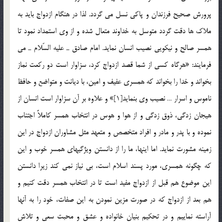
پرورش صحيح فرزندان و پاكي نسل مي گردد. لذا در هنگام ازدواج بايد به
ملاك ها دقت گردد متوسل به خداوند متعال شده و از وي استمداد نمود تا
همسر صالح و نيكويي نصيب انسان نمايد. امام صادق ـ عليه السّلام ـ مي
فرمايند: «هرگاه كسي از شما قصد ازدواج كرد، سزاوار است دو ركعت نماز
بخواند و خدا را بخواند كه همسري عفيف و امين، با ديانت و متواضع و حافظ
ناموس و اسرار … نصيب وي بنمايد[1]» و علاوه بر آن سزاوار است انسان از
هيجان زدگي، ذوق زدگي و از هوا و هوس در انتخاب همسر كاملاً اجتناب
نموده و با پدر و مادر و افراد متخصص و متعهد مثل مشاوران ازدواج در اين
زمينه مشورت نمايد. اما اينها، ما را از دانستن ويژگيهاي همسر خوب و اين
كه چگونه همسري، مورد پسند اسلام است، بي نياز نمي كند زيرا دانستن
اين موضوع هم قبل از ازدواج مفيد است تا در انتخاب همسر دقت كنيم و
هم بعد از ازدواج كه در صورت مزين نمودن به اين صفات، خود را به آنها
آراسته نماييم و در تحكيم بنيان خانواده و عشق و محبت سعي و تلاش