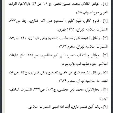
[1] . جواهر الكلام، محمد حسين نجفي، ج 29، ص39، دارالاحياء التراث
العربي بيروت، چاپ هفتم.
[2] . فروع كافي، شيخ كليني، تصحيح علي اكبر غفاري، ج5، ص332،
انتشارات اسلاميه تهران، 1391 قمري.
[3] . وسائل الشيعه، شيخ حر عاملي، تصحيح رباني شيرازي، ج14، ص54،
انتشارات اسلاميه تهران، محرم 1384.
[4] . جوانان و انتخاب همسر، علي اكبر مظاهري، ص115، دفتر تبليغات
اسلامي حوزه علميه قم، چاپ سوم.
[5] . وسائل الشيعه، شيخ حر عاملي، تصحيح رباني شيرازي، ج14، ص56،
انتشارات اسلاميه تهران، محرم 1384.
[6] . بحارالانوار، محمد باقر مجلسي، ج103، ص237، انتشارات اسلاميه
تهران.
[7] . ر.ك آئين همسر داري، آيت الله اميني انتشارات اسلامي.