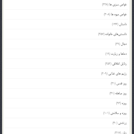
خواص سبزی ها
(228)
خواص میوه ها
(308)
داستان
(146)
دانستنی‌های خانواده
(357)
دجال
(29)
دعاها و زیارت
(19)
رذایل اخلاقی
(252)
رژیم های غذایی
(209)
روز قدس
(31)
روز مباهله
(41)
روزه
(93)
روزه و سلامتی
(101)
زرتشتی
(40)
زنان
(317)