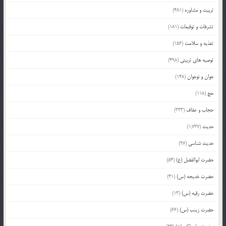
تربیت و مشاوره
(481)
تشرفات و توقیعات
(181)
تغذیه و سلامت
(156)
توصیه های تربیتی
(498)
جوان و نوجوان
(148)
حج
(118)
حجاب و عفاف
(333)
حدیث
(1,737)
حدیث شناسی
(97)
حضرت ابوالفضل (ع)
(54)
حضرت خدیجه (س)
(41)
حضرت رقیه (س)
(13)
حضرت زینب (س)
(66)