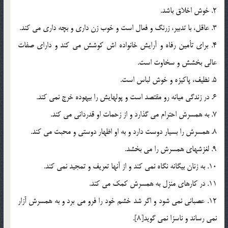
2. خوش اخلاق باشد.
3. عاقل، با تدبير، زرنگ و فعال است و خوب زن داري و بچه داري مي كند.
4. براي تأمين رفاه و آرايش خانواده اش كوشش مي كند و داراي صفات
عالي بخشش و سخاوت است.
5. نظيف، پاكيزه و خوش لباس است.
6. در زندگي ميانه رو مقتصد است و پولهايش را بيهوده خرج نمي كند.
7. به همسرش احترام مي گذارد و از زحمات او قدرداني مي كند.
8. همسرش را بسيار دوست دارد و به او اظهار دوستي و محبت مي كند.
9. لغزشهاي همسرش را مي بخشد.
10. به زنان بيگانه نگاه نمي كند و از آنها تعريف و تمجيد نمي كند.
11. در كارهاي منزل به همسرش كمك مي كند.
12. عصباني نمي شود و اگر شد خشم خود را فرو مي برد و به همسرش آزار
نمي رساند و ناسزا نمي گويد[8].