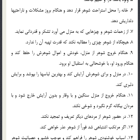
6. خانه را محل استراحت شوهر قرار دهد و هنگام بروز مشكلات و ناراحتيها
دلداريش دهد.
7. از زحمات شوهر و چيزهايي كه به منزل مي آورد تشكر و قدرداني نمايد.
8. هيچگاه از شوهر چيزي را مطالبه نكند كه قدرت تهيه آن را ندارد.
9. هنگام خروج شوهر از منزل، خودش و اموال شوهرش را حفظ كند و
هنگام ورود او، با خوشحالي به استقبال او برود.
10. در منزل و براي شوهرش آرايش كند و بهترين لباسها را بپوشد و برايش
دلبري كند.
11. هنگام خروج از منزل سنگين و با وقار و بدون آرايش خارج شود و با
مردان بيگانه گرم نگيرد و شوخي نكند.
12. در حضور شوهر از مردهاي ديگر تعريف و تمجيد نكند.
13. اگر مرتكب اشتباهي شد فوراً از شوهر عذر خواهي كند.
14. اسباب خوشنودي شوهر را فراهم كند و موجب خشم و عصبانيت شوهر