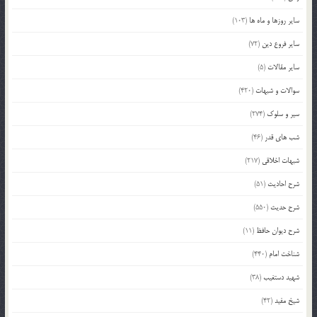
سایر روزها و ماه ها
(103)
سایر فروع دین
(72)
سایر مقالات
(5)
سوالات و شبهات
(420)
سیر و سلوک
(274)
شب های قدر
(46)
شبهات اخلاقی
(217)
شرح احادیث
(51)
شرح حدیث
(550)
شرح دیوان حافظ
(11)
شناخت امام
(440)
شهید دستغیب
(38)
شیخ مفید
(42)