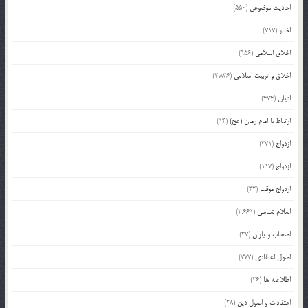
احادیث موضوعی
(550)
اخبار
(717)
اخلاق اسلامی
(956)
اخلاق و تربیت اسلامی
(2,836)
ادیان
(474)
ارتباط با امام زمان (عج)
(14)
ازدواج
(371)
ازدواج
(117)
ازدواج موقت
(32)
اسلام شناسی
(2,661)
اصحاب و یاران
(37)
اصول اعتقادی
(777)
اطلاعیه ها
(26)
اعتقادات و اصول دین
(28)