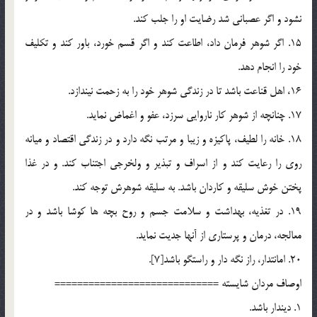
نشود و اگر عصباني شد رضايت او را جلب كند.
15. اگر شوهر فرمان داد، اطاعت كند و اگر قسم خورد، باور كند و تكليف
خود را انجام دهد.
16، اهل قناعت باشد تا در زندگي شوهر خود را به زحمت نيندازد.
17. چنانچه از شوهر كار ناروايي سرزد، عفو و اغماض نمايد.
18. خانه را لطيف، پاكيزه و زيبا و مرتب نگه دارد و در زندگي اقتصاد و ميانه
روي را رعايت كند و از اسراف و تبذير و ولخرجي اجتناب كند. و در غذا
پختن خوش سليقه و كاردان باشد. به سليقه شوهرش توجه كند.
19. در تغذيه، بهداشت و سلامت جسم و روح بچه ها كوشا باشد و در
معالجه، درمان و پرستاري از آنها جديت نمايد.
20. امانتدار، راز نگه دار و راستگو باشد[7].
اوصاف مردان شايسته =============================
1. ديندار باشد.