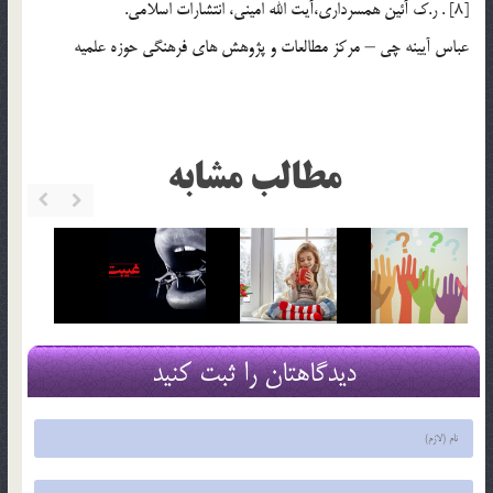
[8] . ر.ك آئين همسرداري،آيت الله اميني، انتشارات اسلامي.
عباس آيينه چي – مرکز مطالعات و پژوهش هاي فرهنگي حوزه علميه
مطالب مشابه
دیدگاهتان را ثبت کنید