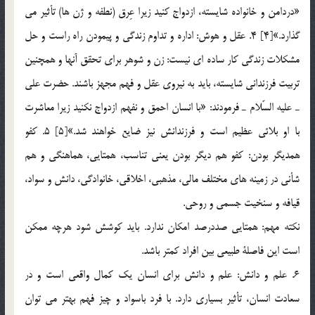
«دردامن و خانواده شايسته، ازدواج كنيد زيرا عِرق (نطفه و ژن ها) تأثير مي
گذارد.»[4] 4. عقل و هوش: اداره و تداوم زندگي و پيمودن راه راست و حل
مشكلات زندگي كار ساده اي نيست: زن و شوهر براي تحقق آنها و همچنين
تربيت فرزنداني شايسته، بايد به نيروي عقل و فهم مجهز باشند. حضرت علي
ـ عليه السّلام ـ فرمودند: «با انسان احمق و نفهم ازدواج نكنيد زيرا معاشرت
با او بلائي عظيم است و فرزندانش نيز ضايع خواهند شد.»[5] 5. كفو
همديگر بودن: كفو هم ديگر بودن يعني تناسب، همتايي، هماهنگي و هم
شأني در زمينه هاي مختلف مالي، مذهبي، اخلاقي، خانوادگي، دانش و سواد،
قيافه و سنخيت جسمي و روحي.
نكته مهم: همتايي صددرصد امكان ندارد. بايد كوشش شود هرچه ممكن
است اين فاصلة طبيعي بين افراد كمتر باشد.
6. علم و دانش: علم و دانش براي انسان يك كمال واقعي است و در
سعادت انسان، تأثير بسياري دارد. با فرد باسواد و چيز فهم بهتر مي توان