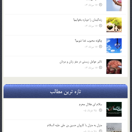
17 مرداد 03
زندگيمان را دوباره بخوانيم!
17 مرداد 03
چگونه محبوب خدا شويم؟
17 مرداد 03
تاثیر عوامل زيستي در مغز زنان و مردان
17 مرداد 03
تازه ترین مطالب
سلام ای هلال محرم
25 خرداد 05
منزل به منزل با کاروان حسین بن علی علیه السلام
25 خرداد 05