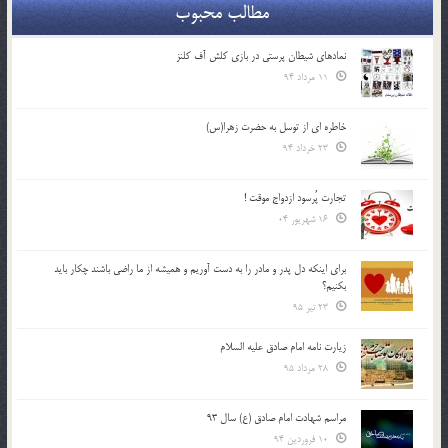
مطالب محبوب
نمادهای شیطان پرستی در بازی کلش آف کلنز
11 مرداد 94
خاطره ای از توسل به حضرت زهرا(س)
23 خرداد 94
تجارت پُرسود ازدواج موقت !
16 شهریور 04
براي اينكه دل پدر و مادر را به دست آوريم و هميشه از ما راضي باشند چكار بايد
بكنيم؟
23 تیر 95
زیارت نامه امام صادق علیه السلام
28 مرداد 95
مراسم شهادت امام صادق (ع) سال 93
10 فروردین 94