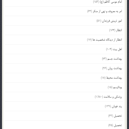
امام موسی کاظم (ع)
(152)
امر به معروف و نهی از منکر
(63)
امور تربیتی فرزندان
(51)
انتظار
(164)
انتظار از دیدگاه شخصیت ها
(17)
اهل بیت
(104)
بهداشت جسم
(73)
بهداشت روان
(26)
بهداشت محیط
(18)
بودائیسم
(15)
پزشکی و سلامت
(1,980)
پند خوبان
(129)
تحصیل
(62)
تحصیل
(65)