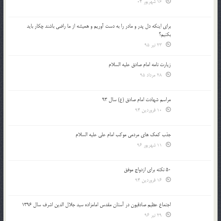
16 شهریور 04
براي اينكه دل پدر و مادر را به دست آوريم و هميشه از ما راضي باشند چكار بايد
بكنيم؟
23 تیر 95
زیارت نامه امام صادق علیه السلام
28 مرداد 95
مراسم شهادت امام صادق (ع) سال 93
10 فروردین 94
جذب کمک های مردمی موکب امام علی علیه السلام
11 شهریور 96
50 نکته برای ازدواج موفق
16 فروردین 94
اجتماع عظیم صادقیون در آستان مقدس امامزاده سید جلال الدین اشرف سال 1396
29 تیر 96