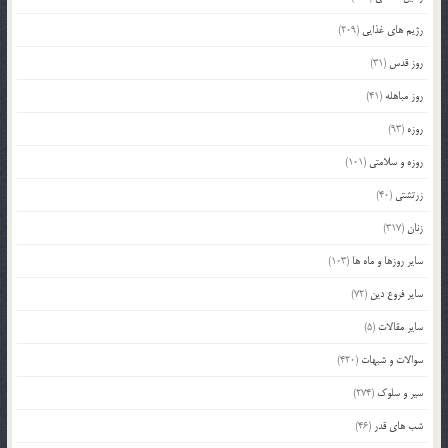
رژیم های غذایی
(209)
روز قدس
(31)
روز مباهله
(41)
روزه
(93)
روزه و سلامتی
(101)
زرتشتی
(40)
زنان
(317)
سایر روزها و ماه ها
(103)
سایر فروع دین
(72)
سایر مقالات
(5)
سوالات و شبهات
(420)
سیر و سلوک
(274)
شب های قدر
(46)