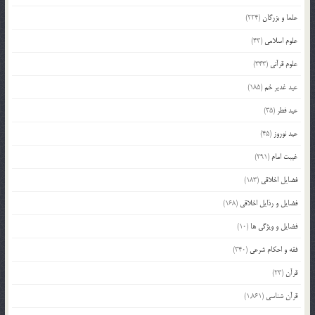
علما و بزرگان
(224)
علوم اسلامی
(43)
علوم قرآنی
(343)
عید غدیر خم
(185)
عید فطر
(35)
عید نوروز
(45)
غیبت امام
(291)
فضایل اخلاقی
(183)
فضایل و رذایل اخلاقی
(168)
فضایل و ویژگی ها
(10)
فقه و احکام شرعی
(340)
قرآن
(23)
قرآن شناسی
(1,861)