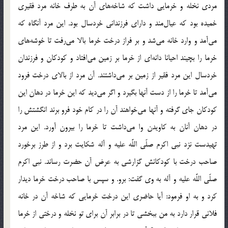
مردى نخله و خرمايى داشت كه شاخه‌هاى آن به طرف خانه مرد فقيرى
خميده بود كه عيال‌مند و داراى فرزندانى خردسال بود. اين مرد آنگاه كه
مى‌آمد و وارد خانه مى‌شد و بر فراز درخت خرما بالا مى‌رفت تا خوشه‌هاى
خرما را بچيند احيانا دانه‌اى از خرما بر زمين مى‌افتاد و كودكان و فرزندان
خردسال اين مرد فقير از زمين بر مى‌داشتند. آن مرد از بالاى درخت فرود
مى‌آمد تا خرما را از دست آنها بگيرد و اگر مى‌ديد كه اين خرما در دهان اين
كودكان جاى گرفته و آنها مى‌خواهند آن را در كام خود فرو برند انگشتش را
در دهان آنان به كاويدن وا مى‌داشت تا خرما را بيرون آورد. اين مرد
تهيدست نزد نبى اكرم صلّى اللَّه عليه و آله شكايت برد و از طرز برخورد
صاحب درخت با كودكانش گزارشى به عرض آن حضرت رساند. نبى اكرم
صلّى اللَّه عليه و آله به وى گفت: برو. و سپس با صاحب درخت خرما ديدار
كرد و به او فرمود: آيا حاضرى اين درخت خرمايى كه شاخه آن در خانه
فلانى قرار دارد به من ببخشى تا در برابر آن براى تو نخله و درختى از خرما