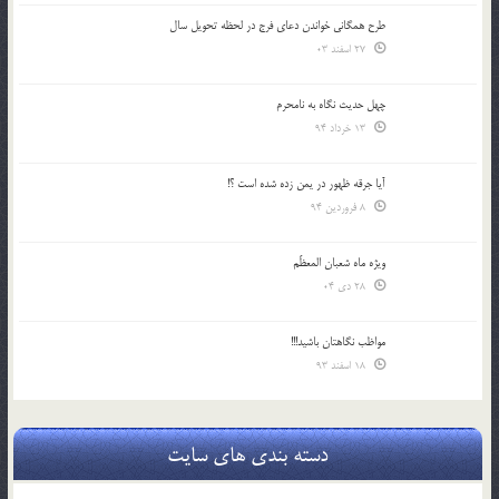
طرح همگانی خواندن دعای فرج در لحظه تحویل سال
27 اسفند 03
چهل حدیث نگاه به نامحرم
13 خرداد 94
آیا جرقه ظهور در یمن زده شده است ؟!
8 فروردین 94
ویژه ماه شعبان المعظّم
28 دی 04
مواظب نگاهتان باشید!!!
18 اسفند 93
دسته بندی های سایت