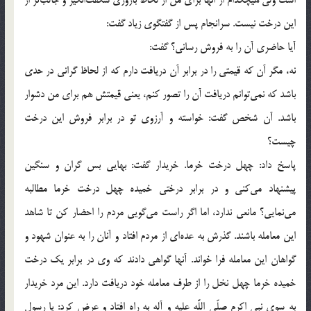
اين درخت نيست. سرانجام پس از گفتگوى زياد گفت:
آيا حاضرى آن را به فروش رسانى؟ گفت:
نه، مگر آن كه قيمتى را در برابر آن دريافت دارم كه از لحاظ گرانى در حدى
باشد كه نمى‌توانم دريافت آن را تصور كنم، يعنى قيمتش هم براى من دشوار
باشد. آن شخص گفت: خواسته و آرزوى تو در برابر فروش اين درخت
چيست؟
پاسخ داد: چهل درخت خرما. خريدار گفت: بهايى بس گران و سنگين
پيشنهاد مى‌كنى و در برابر درختى خميده چهل درخت خرما مطالبه
مى‌نمايى؟ مانعى ندارد، اما اگر راست مى‌گويى مردم را احضار كن تا شاهد
اين معامله باشند. گذرش به عده‌اى از مردم افتاد و آنان را به عنوان شهود و
گواهان اين معامله فرا خواند. آنها گواهى دادند كه وى در برابر يك درخت
خميده خرما چهل نخل را از طرف معامله خود دريافت دارد. اين مرد خريدار
به سوى نبى اكرم صلّى اللَّه عليه و آله به راه افتاد و عرض كرد: يا رسول