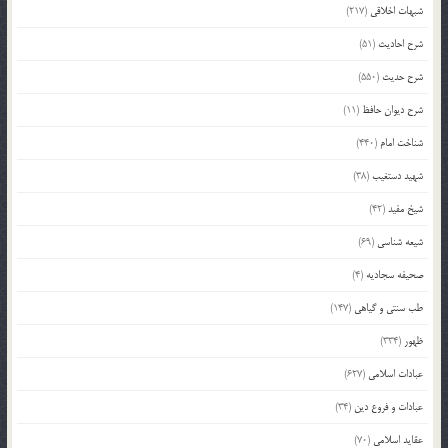
شبهات اخلاقی
(217)
شرح احادیث
(51)
شرح حدیث
(550)
شرح دیوان حافظ
(11)
شناخت امام
(440)
شهید دستغیب
(38)
شیخ مفید
(42)
شیعه شناسی
(69)
صحیفه سجادیه
(4)
طب سنتی و گیاهی
(147)
ظهور
(334)
عبادات اسلامی
(627)
عبادات و فروع دین
(34)
عقاید اسلامی
(70)