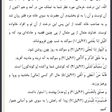
اللَّه، اين درخت خرماى مورد نظر شما به تملك من در آمد و هم اكنون از
آن توست و آن را به تو بخشيدم. آن حضرت به سوى خانه مرد فقير روان شد
و به صاحب خانه گفت: از اين پس اين درخت از آن تو و افراد خانواده
توست. خداوند متعال از پى متعال از پى چنين قضيه و حادثه‌اى بود كه: وَ
اللَّيْلِ إذا يَغْشى (92ليل/1) سوگند به شب چون فروپوشاند.
وَ النَّهارِ إذا تَجَلّى (92ليل/2) و سوگند به روز چون روشن شود.
وَ ما خَلَقَ الذَّكَرَ وَ اْلأُنْثى (92ليل/3) و سوگند به آنه نرينه و مادينه آفريد.
إنَّ سَعْيَكُمْ لَشَتّى (92ليل/4) كه كوشش شما پراكنده [و گونه‌گون] است.
فَأَمّا مَنْ أعْطى وَ اتَّقى (92ليل/5) حال اگر كسى [مالى] بخشيد و پروا و
پرهيز ورزيد.
وَ صَدَّقَ بِالْحُسْنى (92ليل/6) و [وعده] بهشت را استوار داشت.
فَسَنُيَسِّرُهُ لِلْيُسْرى (92ليل/7) زودا كه راهش را به سوى خير و آسانى هموار
كنيم.