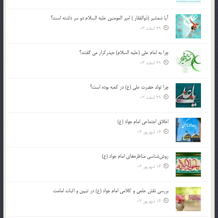
آیا شمشیر (ذوالفقار ) امیر المومنین علیه السلام دو سر داشته است؟
29 اسفند 03
چرا به امام علی (علیه السلام) حیدرکرار می گفتند؟
29 اسفند 03
چرا تولد حضرت علی (ع) در کعبه بوده است؟
29 اسفند 03
اخلاق اجتماعی امام جواد (ع)
16 شهریور 03
روش‌شناسی مناظره‌های امام جواد (ع)
16 شهریور 03
بررسی نقش علمی و کلامی امام جواد (ع) در تبیین و اثبات امامت
16 شهریور 03