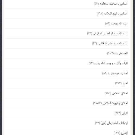
آشنایی با صحیفه سجادیه
(56)
آشنایی با نهج البلاغه
(392)
آیت الله بهجت
(54)
آیت الله سید ابوالحسن اصفهانی
(43)
آیت الله سید علی آقا قاضی
(42)
ائمه اطهار
(5,038)
اثبات ولایت و وجود امام زمان
(73)
احادیث موضوعی
(550)
اخبار
(717)
اخلاق اسلامی
(956)
اخلاق و تربیت اسلامی
(2,836)
ادیان
(474)
ارتباط با امام زمان (عج)
(14)
ازدواج
(371)