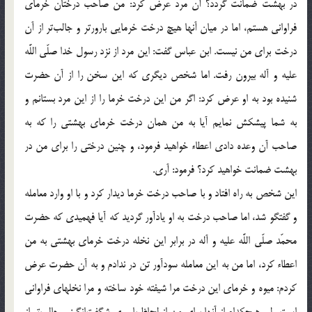
در بهشت ضمانت گردد؟ آن مرد عرض كرد: من صاحب درختان خرماى
فراوانى هستم، اما در ميان آنها هيچ درخت خرمايى بارورتر و جالب‌تر از آن
درخت براى من نيست. ابن عباس گفت: اين مرد از نزد رسول خدا صلّى اللَّه
عليه و آله بيرون رفت. اما شخص ديگرى كه اين سخن را از آن حضرت
شنيده بود به او عرض كرد: اگر من اين درخت خرما را از اين مرد بستانم و
به شما پيشكش نمايم آيا به من همان درخت خرماى بهشتى را كه به
صاحب آن وعده دادى اعطاء خواهيد فرمود، و چنين درختى را براى من در
بهشت ضمانت خواهيد كرد؟ فرمود: آرى.
اين شخص به راه افتاد و با صاحب درخت خرما ديدار كرد و با او وارد معامله
و گفتگو شد، اما صاحب درخت به او يادآور گرديد كه آيا فهميدى كه حضرت
محمّد صلّى اللَّه عليه و آله در برابر اين نخله درخت خرماى بهشتى به من
اعطاء كرد، اما من به اين معامله سودآور تن در ندادم و به آن حضرت عرض
كردم: ميوه و خرماى اين درخت مرا شيفته خود ساخته و مرا نخلهاى فراوانى
است ولى هيچكدام از آنها براى من از لحاظ بارورى شگفت‌انگيز و جالب‌تر از