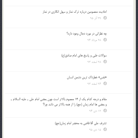
احادیث معصومین درباره ترک نماز و سهل انگاری در نماز
29 آذر 95
چه نظراتی در مورد دجال وجود دارد؟
28 مرداد 94
سوالات طبی و پاسخ های امام صادق(ع)
28 اسفند 93
«نفس» خطرناک ترین دشمن انسان
26 اسفند 93
مقام و درجه كدام يك از 14 معصوم بالاتر است چون بعضي امام علي ـ عليه السلام ـ
و بعضي ها امام زمان (عج) را از همه بالاتر مي دانند چرا؟
12 دی 94
تشرف علي آقا قاضي به محضر امام زمان(عج)
15 دی 95