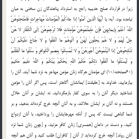
زيرا در قرارداد صلح حديبيه راجع به استرداد پناهندگان زن سخنى به ميان
نيامده بود، آيه: يا أيُّهَا الَّذينَ آمَنُوا إذا جاءَكُمُ الْمُؤْمِناتُ مُهاجِراتٍ فَامْتَحِنُوهُنَّ
اللَّهُ أعْلَمُ بِإيمانِهِنَّ فَإِنْ عَلِمْتُمُوهُنَّ مُؤْمِناتٍ فَلا تَرْجِعُوهُنَّ إلَى الْكُفّارِ لا هُنَّ
حِلُّ لَهُمْ وَ لا هُمْ يَحِلُّونَ لَهُنَّ وَ آتُوهُمْ ما أنْفَقُوا وَ لا جُناحَ عَلَيْكُمْ أنْ
تَنْكِحُوهُنَّ إذا آتَيْتُمُوهُنَّ أُجُورَهُنَّ وَ لا تُمْسِكُوا بِعِصَمِ الْكَوافِرِ وَ سْئَلُوا ما أنْفَقْتُمْ
وَ لْيَسْئَلُوا ما أنْفَقُوا ذلِكُمْ حُكْمُ اللَّهِ يَحْكُمُ بَيْنَكُمْ وَ اللَّهُ عَليمٌ حَكيمٌ
(60ممتحنه/10) اى مؤمنان هرگاه زنان مؤمن مهاجر به نزد شما آيند، آنان را
بيازماييد، خداوند به [حقيقت] ايمانشان آگاهتر است، پس اگر آنان را مؤمن
شناختيد ديگر آنان را به سوى كفار بازمگردانيد، نه ايشان بر آنان حلال
هستند و نه آنان بر ايشان حلالند، و به آنان آنچه خرج كرده‌اند بدهيد، و بر
شما گناهى نيست كه پس از آنكه مهرهايشان را پرداختيد، با آنان ازدواج
كنيد، و دست در دامان [همسرى] زنان كافر مزنيد، و [چون زنان شما نزد
آنان روند] آنچه خرج كرده‌ايد از آنان [ كافران] طلب كنيد و آنان هم آنچه