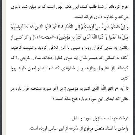
خرج كرده‌اند از شما طلب كنند، اين حكم الهى است كه در ميان شما داورى
مى‌كند و خداوند داناى فرزانه است.
وَ إنْ فاتَكُمْ شَيْ‌ءٌ مِنْ أزْواجِكُمْ إلَى الْكُفّارِ فَعاقَبْتُمْ فَآتُوا الَّذينَ ذَهَبَتْ أزْواجُهُمْ
مِثْلَ ما أنْفَقُوا وَ اتَّقُوا اللَّهَ الَّذى أنْتُمْ بِهِ مُؤْمِنُونَ (60ممتحنه/11) و اگر كسى از
زنانتان به سوى كافران رود، و سپس با آنان تلافى كرديد و غنيمت گرفتيد،
آنگاه به كسانى كه همسرانشان [به سوى كفار] رفته‌اند، معادل خرجى را كه
كرده‌اند [از غنايم] بپردازيد، و از خداوندى كه شما به او ايمان داريد پروا
كنيد.
تا آيه »و اتقو اللَّه الذى انتم به مؤمنون« در آخر سوره ممتحنه قرار دارد در
حالى كه ابتداى اين سوره درباره فتح مكه است.1
درخت خرما سبب نزول سوره و الليل
واحدى با اسناد متصل مرفوع از عكرمه از ابن عباس آورده است: