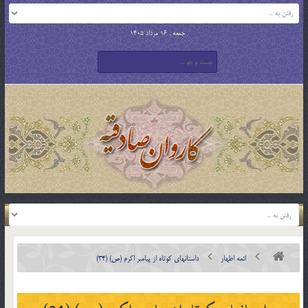
جمعه , 16 مرداد 1405
ائمه اطهار
داستانهای کوتاه از پیامبر اکرم (ص) (34)