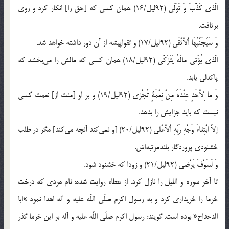
الَّذى كَذَّبَ وَ تَوَلّى (92ليل/16) همان كسى كه [حق را] انكار كرد و روى
برتافت.
وَ سَيُجَنَّبُهَا اْلأَتْقَى (92ليل/17) و تقواپيشه از آن دور داشته خواهد شد.
الَّذى يُؤْتى مالَهُ يَتَزَكّى (92ليل/18) همان كسى كه مالش را مى‌بخشد كه
پاكدلى يابد.
وَ ما ِلأَحَدٍ عِنْدَهُ مِنْ نِعْمَةٍ تُجْزى (92ليل/19) و بر او [منت از] نعمت كسى
نيست كه بايد جزايش را بدهد.
إلاَّ ابْتِغاءَ وَجْهِ رَبِّهِ اْلأَعْلى (92ليل/20) [و نمى‌كند آنچه مى‌كند] مگر در طلب
خشنودى پروردگار بلندمرتبه‌اش.
وَ لَسَوْفَ يَرْضى (92ليل/21) و زودا كه خشنود شود.
تا آخر سوره و الليل را نازل كرد. از عطاء روايت شده: نام مردى كه درخت
خرما را خريدارى كرد و به رسول اكرم صلّى اللَّه عليه و آله اهدا نمود »ابا
الدحداح« بوده است. گويند: رسول اكرم صلّى اللَّه عليه و آله بر اين خرما گذر