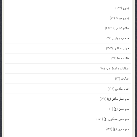
ازدواج
(117)
ازدواج موقت
(32)
اسلام شناسی
(2,661)
اصحاب و یاران
(37)
اصول اعتقادی
(777)
اطلاعیه ها
(26)
اعتقادات و اصول دین
(28)
اعتکاف
(43)
اعیاد اسلامی
(211)
امام جعفر صادق (ع)
(372)
امام حسن (ع)
(233)
امام حسن عسکری (ع)
(172)
امام حسین (ع)
(847)