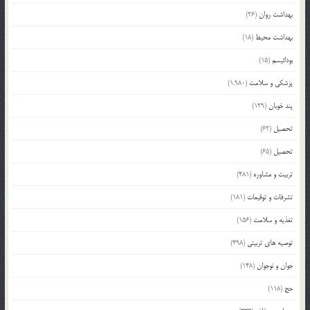
بهداشت روان
(26)
بهداشت محیط
(18)
بودائیسم
(15)
پزشکی و سلامت
(1,980)
پند خوبان
(129)
تحصیل
(62)
تحصیل
(65)
تربیت و مشاوره
(481)
تشرفات و توقیعات
(181)
تغذیه و سلامت
(156)
توصیه های تربیتی
(498)
جوان و نوجوان
(148)
حج
(118)