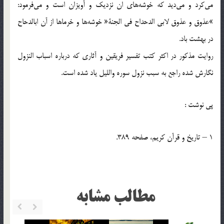
مى‌كرد و مى‌ديد كه خوشه‌هاى ان نزديك و آويزان است و مى‌فرمود:
»عذوق و عذوق لابى الدحداح فى الجنة« خوشه‌ها و خرماها از آن ابالدحاح
در بهشت باد.
روايت مذكور در اكثر كتب تفسير فريقين و آثارى كه درباره اسباب النزول
نگارش شده راجع به سبب نزول سوره والليل ياد شده است.
پی نوشت :
1 – تاريخ و قرآن كريم، صفحه 389.
مطالب مشابه