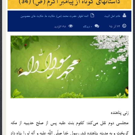
داستانهای کوتاه از پیامبر اکرم (ص) (34)
خادم اهل البیت
ائمه اطهار
,
حضرت محمد (ص)
,
حکایت ها
,
حکایت های معصومین
24 آذر 95
0 دیدگاه
2198بازدید
زنى پناهنده
مجلسى دوم نقل مى‌كند: كلثوم بنت عقبه پس از صلح حديبيه از مكه
گريخت و به مدينه پناهنده شد. رسول خدا صلّى اللَّه عليه و آله او را پناه داد