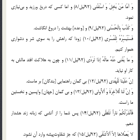
وَ أمّا مَنْ بَخِلَ وَ اسْتَغْنى (92ليل/8) و اما كسى كه دريغ ورزيد و بى‌نيازى
نمود.
وَ كَذَّبَ بِالْحُسْنى (92ليل/9) و [وعده] بهشت را دروغ انگاشت.
فَسَنُيَسِّرُهُ لِلْعُسْرى (92ليل/10) زودا كه راهش را به سوى شر و دشوارى
هموار كنيم.
وَ ما يُغْنى عَنْهُ مالُهُ إذا تَرَدّى (92ليل/11) و چون به هلاكت افتد مالش به
كار او نيايد.
إنَّ عَلَيْنا لَلْهُدى (92ليل/12) بى گمان راهنمايى [بندگان] بر ماست.
وَ إنَّ لَنا لَْلآخِرَةَ وَ اْلأُولى (92ليل/13) و بى گمان [جهان] واپسين و نخستين
ما راست.
فَأَنْذَرْتُكُمْ ناراً تَلَظّى (92ليل/14) پس شما را از آتشى كه زبانه زند هشدار
دهم.
لا يَصْلاها إلاَّ اْلأَشْقَى (92ليل/15) كه جز شقاوت‌پيشه وارد آن نشود.