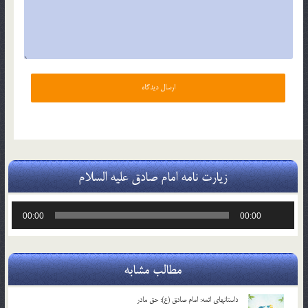
زیارت نامه امام صادق علیه السلام
پخش‌کننده
00:00
00:00
صوت
مطالب مشابه
داستانهای ائمه: امام صادق (ع): حق مادر