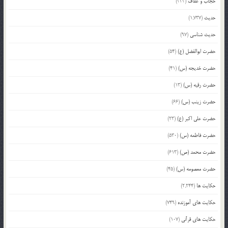
حجاب و عفاف
(333)
حدیث
(1,737)
حدیث شناسی
(97)
حضرت ابوالفضل (ع)
(54)
حضرت خدیجه (س)
(41)
حضرت رقیه (س)
(13)
حضرت زینب (س)
(66)
حضرت علی اکبر (ع)
(23)
حضرت فاطمه (س)
(530)
حضرت محمد (ص)
(613)
حضرت معصومه (س)
(45)
حکایت ها
(2,244)
حکایت های آموزنده
(749)
حکایت های قرآنی
(107)