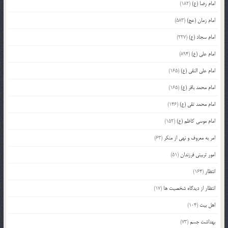
امام رضا (ع)
(182)
امام زمان (عج)
(583)
امام سجاد (ع)
(227)
امام علی (ع)
(894)
امام علی النقی (ع)
(165)
امام محمد باقر (ع)
(165)
امام محمد تقی (ع)
(146)
امام موسی کاظم (ع)
(152)
امر به معروف و نهی از منکر
(63)
امور تربیتی فرزندان
(51)
انتظار
(164)
انتظار از دیدگاه شخصیت ها
(17)
اهل بیت
(104)
بهداشت جسم
(73)