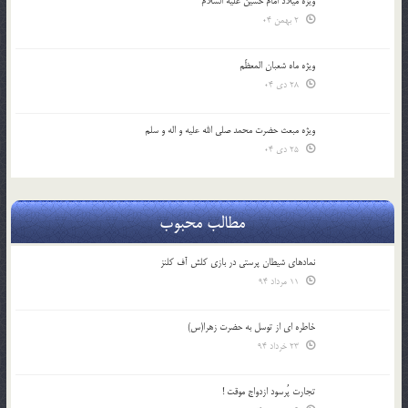
ویژه میلاد امام حسین علیه السلام
2 بهمن 04
ویژه ماه شعبان المعظّم
28 دی 04
ویژه مبعث حضرت محمد صلی الله علیه و اله و سلم
25 دی 04
مطالب محبوب
نمادهای شیطان پرستی در بازی کلش آف کلنز
11 مرداد 94
خاطره ای از توسل به حضرت زهرا(س)
23 خرداد 94
تجارت پُرسود ازدواج موقت !