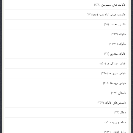
حکایت های معصومین
(838)
حکومت جهانی امام زمان (عج)
(24)
خاندان عصمت
(15)
خانواده
(227)
خانواده
(2,682)
خانواده مهدوی
(22)
خواص خوراکی ها
(550)
خواص سبزی ها
(228)
خواص میوه ها
(308)
داستان
(146)
دانستنی‌های خانواده
(357)
دجال
(29)
دعاها و زیارت
(19)
رذایل اخلاقی
(252)