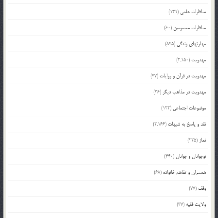
مناظرات علمی
(139)
مناظرات معصومین
(60)
مهارتهای زندگی
(845)
مهدویت
(2,150)
مهدویت در قرآن و روایات
(47)
مهدویت در مذاهب دیگر
(36)
موضوعات اجتماعی
(122)
نقد و پاسخ به شبهات
(2,166)
نماز
(225)
نوجوانان و جوانان
(440)
همسران و تفاهم خانواده
(68)
وقف
(77)
ولایت فقیه
(37)