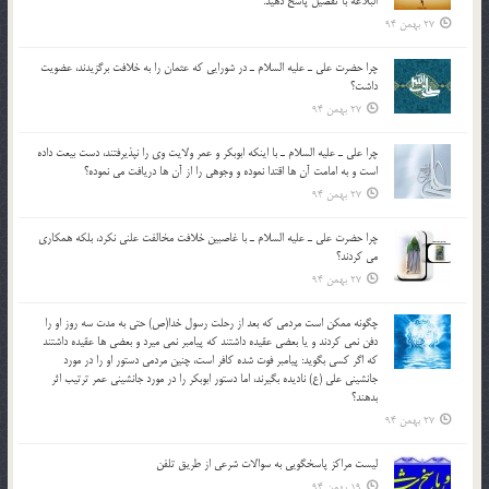
البلاغه با تفصيل پاسخ دهيد.
27 بهمن 94
چرا حضرت علي ـ عليه السلام ـ در شورايي كه عثمان را به خلافت برگزيدند، عضويت
داشت؟
27 بهمن 94
چرا علي ـ عليه السلام ـ با اينكه ابوبكر و عمر ولايت وي را نپذيرفتند، دست بيعت داده
است و به امامت آن ها اقتدا نموده و وجوهي را از آن ها دريافت مي نموده؟
27 بهمن 94
چرا حضرت علي ـ عليه السلام ـ با غاصبين خلافت مخالفت علني نکرد، بلكه همكاري
مي کردند؟
27 بهمن 94
چگونه ممكن است مردمي كه بعد از رحلت رسول خدا(ص) حتی به مدت سه روز او را
دفن نمي كردند و یا بعضي عقيده داشتند كه پيامبر نمي ميرد و بعضي ها عقيده داشتند
كه اگر كسي بگويد: پيامبر فوت شده كافر است، چنین مردمی دستور او را در مورد
جانشيني علي (ع) ناديده بگيرند، اما دستور ابوبكر را در مورد جانشيني عمر ترتیب اثر
بدهند؟
27 بهمن 94
لیست مراکز پاسخگویی به سوالات شرعی از طریق تلفن
19 بهمن 94