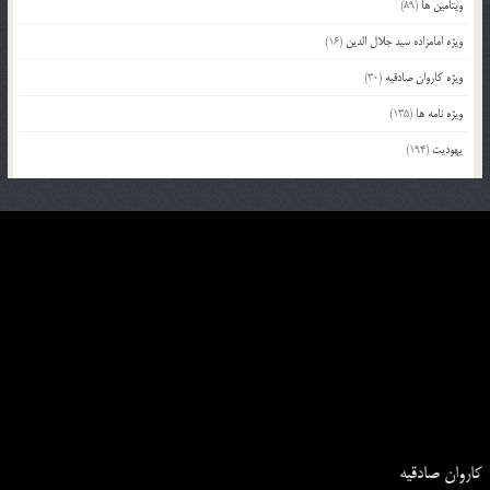
ویتامین ها
(89)
ویژه امامزاده سید جلال الدین
(16)
ویژه کاروان صادقیه
(30)
ویژه نامه ها
(135)
یهودیت
(194)
کاروان صادقیه