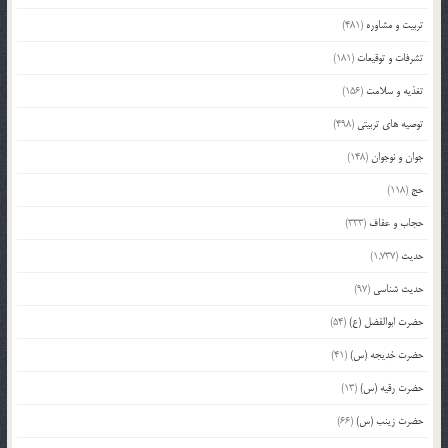
تربیت و مشاوره
(481)
تشرفات و توقیعات
(181)
تغذیه و سلامت
(156)
توصیه های تربیتی
(498)
جوان و نوجوان
(148)
حج
(118)
حجاب و عفاف
(333)
حدیث
(1,737)
حدیث شناسی
(97)
حضرت ابوالفضل (ع)
(54)
حضرت خدیجه (س)
(41)
حضرت رقیه (س)
(13)
حضرت زینب (س)
(66)