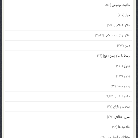
احادیث موضوعی
(550)
اخبار
(717)
اخلاق اسلامی
(956)
اخلاق و تربیت اسلامی
(2,836)
ادیان
(474)
ارتباط با امام زمان (عج)
(14)
ازدواج
(371)
ازدواج
(117)
ازدواج موقت
(32)
اسلام شناسی
(2,661)
اصحاب و یاران
(37)
اصول اعتقادی
(777)
اطلاعیه ها
(26)
اعتقادات و اصول دین
(28)