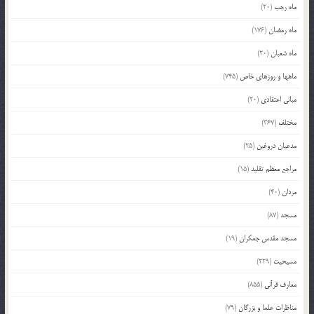
ماه رجب
(20)
ماه رمضان
(176)
ماه شعبان
(20)
ماهها و روزهای خاص
(745)
مبانی اعتقادی
(20)
مختلف
(367)
مدعیان دروغین
(25)
مراجع معظم تقلید
(15)
مردان
(40)
مسجد
(87)
مسجد مقدس جمکران
(19)
مسیحیت
(229)
معارف قرآنی
(855)
مناظرات علما و بزرگان
(79)