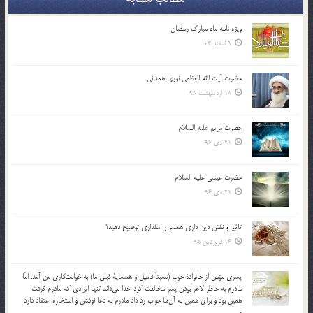
ویژه نامه ماه مبارک رمضان
9 اسفند 03
حضرت آیت الله العظمی نوری همدانی
18 اردیبهشت 98
حضرت مریم علیه السلام
21 دی 96
حضرت عیسی علیه السلام
21 دی 96
تاثير و نقش دين داري همسر را مقداري توضيح دهيد؟
16 فروردین 95
پسري مؤمن از خانوادة خوب (نسبتاً فاميل و همساية قبلي ما) به خواستگاري من آمد. امّا
مادرم به خاطر لاغر بودن پسر مخالفت كرد. خدا مي‌داند تنها ايرادي كه مادرم گرفت
همين بود و براي همين به آن‌ها جواب رد داد مادرم به دعا نوشتن و استخاره اعتقاد دارد
و…