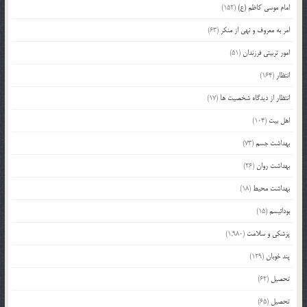
امام موسی کاظم (ع)
(152)
امر به معروف و نهی از منکر
(63)
امور تربیتی فرزندان
(51)
انتظار
(164)
انتظار از دیدگاه شخصیت ها
(17)
اهل بیت
(104)
بهداشت جسم
(73)
بهداشت روان
(26)
بهداشت محیط
(18)
بودائیسم
(15)
پزشکی و سلامت
(1,980)
پند خوبان
(129)
تحصیل
(62)
تحصیل
(65)