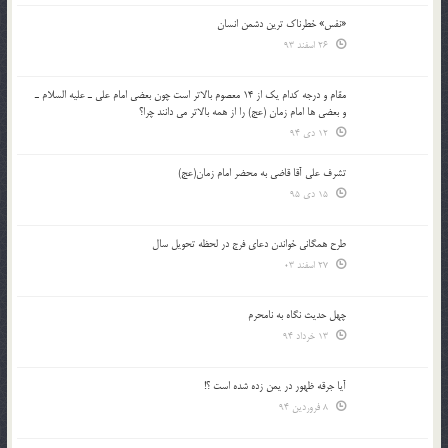
«نفس» خطرناک ترین دشمن انسان
26 اسفند 93
مقام و درجه كدام يك از 14 معصوم بالاتر است چون بعضي امام علي ـ عليه السلام ـ
و بعضي ها امام زمان (عج) را از همه بالاتر مي دانند چرا؟
12 دی 94
تشرف علي آقا قاضي به محضر امام زمان(عج)
15 دی 95
طرح همگانی خواندن دعای فرج در لحظه تحویل سال
27 اسفند 03
چهل حدیث نگاه به نامحرم
13 خرداد 94
آیا جرقه ظهور در یمن زده شده است ؟!
8 فروردین 94