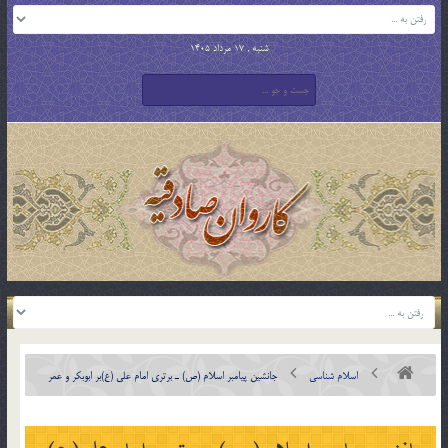
شنبه , 17 مرداد 1405
اسلام شناسی
جانشين پيامبر اسلام (ص) ـ برتری امام علی (ع)بر ابوبكر و عمر