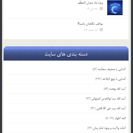
ویژه ماه شعبان المعظّم
28 دی 04
مواظب نگاهتان باشید!!!
18 اسفند 93
دسته بندی های سایت
آشنایی با صحیفه سجادیه
(56)
آشنایی با نهج البلاغه
(392)
آیت الله بهجت
(54)
آیت الله سید ابوالحسن اصفهانی
(43)
آیت الله سید علی آقا قاضی
(42)
ائمه اطهار
(5,038)
اثبات ولایت و وجود امام زمان
(73)