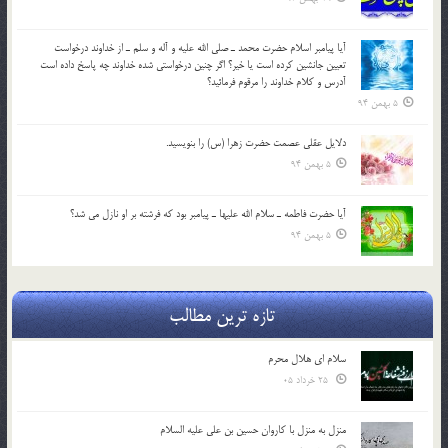
آيا پيامبر اسلام حضرت محمد ـ صلي الله عليه و آله و سلم ـ از خداوند درخواست
تعيين جانشين کرده است يا خير؟ اگر چنين درخواستي شده خداوند چه پاسخ داده است
آدرس و کلام خداوند را مرقوم فرمائيد؟
5 بهمن 94
دلايل عقلي عصمت حضرت زهرا (س) را بنويسيد.
5 بهمن 94
آيا حضرت فاطمه ـ سلام الله عليها ـ پيامبر بود كه فرشته بر او نازل مي شد؟
5 بهمن 94
تازه ترین مطالب
سلام ای هلال محرم
25 خرداد 05
منزل به منزل با کاروان حسین بن علی علیه السلام