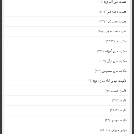
حضرت علی اکبر (ع)
(23)
حضرت فاطمه (س)
(530)
حضرت محمد (ص)
(613)
حضرت معصومه (س)
(45)
حکایت ها
(2,244)
حکایت های آموزنده
(749)
حکایت های قرآنی
(107)
حکایت های معصومین
(838)
حکومت جهانی امام زمان (عج)
(24)
خاندان عصمت
(15)
خانواده
(227)
خانواده
(2,682)
خانواده مهدوی
(22)
خواص خوراکی ها
(550)