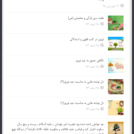
16 فروردین 95
هفت سین قرآنی و محمدی (ص)
25 اسفند 94
نوروز در كتب فقهى و استدلالى‏
25 اسفند 94
نگاهى عميق به عيد نوروز
25 اسفند 94
دل نوشته هایی به مناسبت عید نوروز(2)
25 اسفند 94
دل نوشته هایی به مناسبت عید نوروز(1)
25 اسفند 94
چه عواملي باعث شده بود حضرت امير مؤمنان ـ عليه السلام ـ بيست و پنج سال
سکوت اختيار کند و قيام بر عليه خلافت و حکومت خلفاء ثلاثه نکردند؟ از ديدگاه نهج