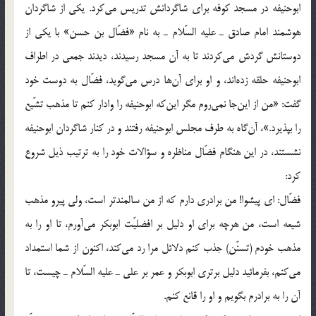
ابوحنيفه در مسجد كوفه براي شاگردانش تدريس مي‌كرد. يكي از شاگردان
هوشمند امام صادق ـ عليه السّلام ـ به نام «فضّال بن حسن» با يكي از
دوستانش گردش مي‌كردند تا به آن مسجد رسيدند، ديدند جمعي در اطراف
ابوحنيفه حلقه زده‌اند، و او براي آن‌ها درس مي‌گويد، فضّال به دوست خود
گفت: «من از اين‌جا نمي‌روم مگر اين‌كه ابوحنيفه را وادار كنم تا مذهب تشّيع
را بپذيرد.»، آن‌گاه به طرف مجلس ابوحنيفه رفتند و در كنار شاگردان ابوحنيفه
نشستند، در اين هنگام فضّال مناظره و سؤالات خود را به ترتيب ذيل شروع
كرد:
فضّال: اي پيشوا! من برادري دارم كه از من سالمندتر است، ولي پيرو مذهب
شيعه است، من هرچه براي او دليل بر افضليّت ابوبكر مي‌آورم، تا او را به
مذهب خودم (تسنّن) جذب كنم دلائل مرا رد مي‌كند، اكنون از شما استمداد
مي‌كنم، بفرمائيد دليل برتري ابوبكر و عمر بر علي ـ عليه السّلام ـ چيست، تا
آن را به برادرم بگويم و او را قانع كنم.