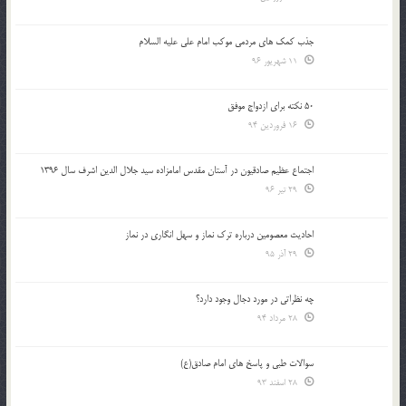
جذب کمک های مردمی موکب امام علی علیه السلام
11 شهریور 96
50 نکته برای ازدواج موفق
16 فروردین 94
اجتماع عظیم صادقیون در آستان مقدس امامزاده سید جلال الدین اشرف سال 1396
29 تیر 96
احادیث معصومین درباره ترک نماز و سهل انگاری در نماز
29 آذر 95
چه نظراتی در مورد دجال وجود دارد؟
28 مرداد 94
سوالات طبی و پاسخ های امام صادق(ع)
28 اسفند 93