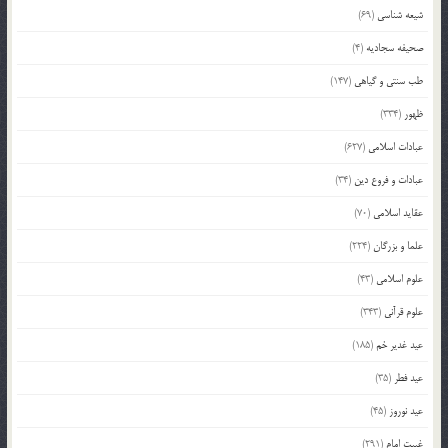
شیعه شناسی
(69)
صحیفه سجادیه
(4)
طب سنتی و گیاهی
(147)
ظهور
(334)
عبادات اسلامی
(627)
عبادات و فروع دین
(34)
عقاید اسلامی
(70)
علما و بزرگان
(224)
علوم اسلامی
(43)
علوم قرآنی
(343)
عید غدیر خم
(185)
عید فطر
(35)
عید نوروز
(45)
غیبت امام
(291)