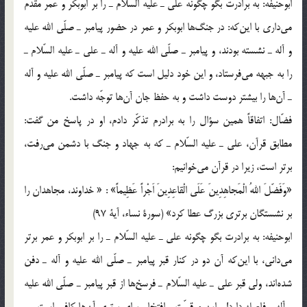
ابوحنيفه: به برادرت بگو چگونه علي ـ عليه السّلام ـ را بر ابوبكر و عمر مقدّم
مي‌داري با اين‌كه: در جنگ‌ها ابوبكر و عمر در حضور پيامبر ـ صلّي الله عليه
و آله ـ نشسته بودند، و پيامبر ـ صلّي الله عليه و آله ـ علي ـ عليه السّلام ـ
را به جبهه مي‌فرستاد، و اين خود دليل است كه پيامبر ـ صلّي الله عليه و آله
ـ آن‌ها را بيشتر دوست داشت و به حفظ جان آن‌ها توجّه داشت.
فضّال: اتفاقاً همين سؤال را به برادرم تذكّر دادم، او در پاسخ من گفت:
مطابق قرآن، علي ـ عليه السّلام ـ كه به جهاد و جنگ با دشمن مي‌رفت،
برتر است، زيرا در قرآن مي‌خوانيم:
«وَفَضّلَ اللهُ الْمَجاهِدِينَ عَلَي الْقاعِدِينَ اَجْراً عَظِيماً» : « خداوند، مجاهدان را
بر نشستگان برتري بزرگ عطا كرد» (سورة نساء، آية 97)
ابوحنيفه: به برادرت بگو چگونه علي ـ عليه السّلام ـ را بر ابوبكر و عمر برتر
مي‌داني، با اين‌كه آن دو در كنار قبر پيامبر ـ صلّي الله عليه و آله ـ دفن
شده‌اند، ولي قبر علي ـ عليه السّلام ـ فرسخ‌ها از قبر پيامبر ـ صلّي الله عليه
و آله ـ فاصله دارد! و اين موقعيّت و افتخار، براي برتري آن‌ها كافي است.