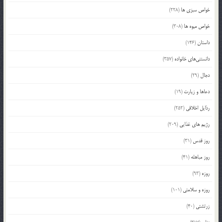
خواص سبزی ها
(228)
خواص میوه ها
(308)
داستان
(146)
دانستنی‌های خانواده
(357)
دجال
(29)
دعاها و زیارت
(19)
رذایل اخلاقی
(252)
رژیم های غذایی
(209)
روز قدس
(31)
روز مباهله
(41)
روزه
(93)
روزه و سلامتی
(101)
زرتشتی
(40)