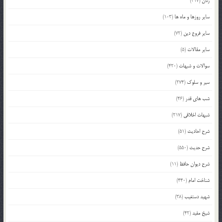
زنان
(317)
سایر روزها و ماه ها
(103)
سایر فروع دین
(72)
سایر مقالات
(5)
سوالات و شبهات
(420)
سیر و سلوک
(274)
شب های قدر
(46)
شبهات اخلاقی
(217)
شرح احادیث
(51)
شرح حدیث
(550)
شرح دیوان حافظ
(11)
شناخت امام
(440)
شهید دستغیب
(38)
شیخ مفید
(42)