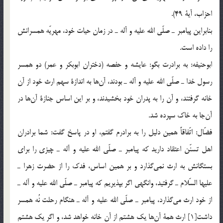
احزاب، آية 49).
بنابراين پيامبر ـ صلّي الله عليه و آله ـ در زمان حيات خود، مهريّه همسرانش
را داده است.
ابوحنيفه: به برادرت بگو: عايشه و حفصه (دختران ابوبكر و عمر) دو همسر
رسول خدا ـ صلّي الله عليه و آله ـ بودند، آن‌ها به اندازة سهم ارث خود از آن
خانه گرفتند، و آن را به پدران خود بخشيدند، و بر اين اساس جنازة آن‌ها در
آن‌جا به خاك سپرده شد.
فضّال: اتّفاقاً همين دليل را به برادرم گفتم، او در پاسخ گفت: شما برادران
اهل تسنّن اعتقاد داريد كه پيامبر ـ صلّي الله عليه و آله ـ چيزي را براي
بستگانش به ارث نمي‌گذارد و بر همين اساس، فدك را از حضرت زهرا ـ
عليها السّلام ـ گرفتيد، وانگهي اگر بپذيريم كه پيامبر ـ صلّي الله عليه و آله ـ
از خود ارث مي‌گذارد، پيامبر ـ صلّي الله عليه و آله ـ هنگام رحلت نُه همسر
داشت[1] ارث همة آن‌ها يك هشتم از آن خانه خواهد شد، و اگر يك هشتم