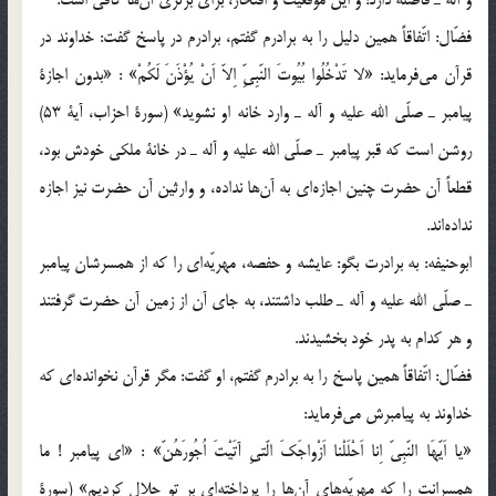
فضّال: اتّفاقاً همين دليل را به برادرم گفتم، برادرم در پاسخ گفت: خداوند در
قرآن مي‌فرمايد: «لا تَدْخُلُوا بُيُوتَ النّبِيِّ اِلاّ اَنْ يُؤْذَنَ لَكُمْ» : «بدون اجازة
پيامبر ـ صلّي الله عليه و آله ـ وارد خانه او نشويد» (سورة احزاب، آية 53)
روشن است كه قبر پيامبر ـ صلّي الله عليه و آله ـ در خانة ملكي خودش بود،
قطعاً آن حضرت چنين اجازه‌اي به آن‌ها نداده، و وارثين آن حضرت نيز اجازه
نداده‌اند.
ابوحنيفه: به برادرت بگو: عايشه و حفصه، مهريّه‌اي را كه از همسرشان پيامبر
ـ صلّي الله عليه و آله ـ طلب داشتند، به جاي آن از زمين آن حضرت گرفتند
و هر كدام به پدر خود بخشيدند.
فضّال: اتّفاقاً همين پاسخ را به برادرم گفتم، او گفت: مگر قرآن نخوانده‌اي كه
خداوند به پيامبرش مي‌فرمايد:
«يا اَيّهَا النّبِيّ اِنا اَحْلَلْنا اَزْواجَكَ الّتيِ آتَيْتَ اُجُورَهُنّ» : «اي پيامبر ! ما
همسرانت را كه مهريّه‌هاي آن‌ها را پرداخته‌اي بر تو حلال كرديم» (سورة