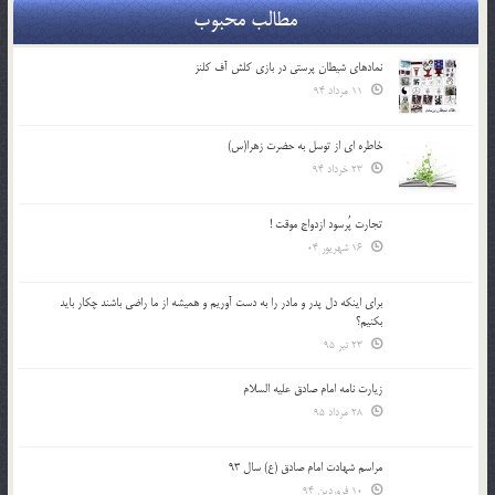
مطالب محبوب
نمادهای شیطان پرستی در بازی کلش آف کلنز
11 مرداد 94
خاطره ای از توسل به حضرت زهرا(س)
23 خرداد 94
تجارت پُرسود ازدواج موقت !
16 شهریور 04
براي اينكه دل پدر و مادر را به دست آوريم و هميشه از ما راضي باشند چكار بايد
بكنيم؟
23 تیر 95
زیارت نامه امام صادق علیه السلام
28 مرداد 95
مراسم شهادت امام صادق (ع) سال 93
10 فروردین 94