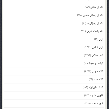
فضایل اخلاقی
(183)
فضایل و رذایل اخلاقی
(168)
فضایل و ویژگی ها
(10)
فقه و احکام شرعی
(340)
قرآن
(23)
قرآن شناسی
(1,861)
کتب اسلامی
(2,295)
کرامات و معجزات
(9)
کلام جاودان
(2,293)
کلام جدید
(34)
کمک های اولیه
(116)
گلچین احادیث
(372)
گنجینه معارف
(495)