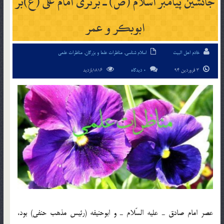
جانشين پيامبر اسلام (ص) ـ برتری امام علی (ع)بر
ابوبكر و عمر
خادم اهل البیت
اسلام شناسی
,
مناظرات علما و بزرگان
,
مناظرات علمی
3 فروردین 94
0 دیدگاه
1816بازدید
عصر امام صادق ـ عليه السّلام ـ و ابوحنيفه (رئيس مذهب حنفي) بود،