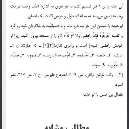
آن خانه را بر 9 نفر تقسيم كنيم،به هر نفري به اندازة «يك وجب در يك
وجب» زمين مي‌رسد نه به اندازه طول و عرض قامت يك انسان.
ابوحنيفه با شيندن اين جواب، فرو ماند و با عصبانيّت به شاگردان خود رو كرد
و گفت: اُخْرُجُوهُ فَاِنّهُ رافِضِيّ وَلا اَخَ لَهُ : «او را از مسجد بيرون كنيد، زيرا او
خودش رافضي (شيعه) است و برادري ندارد!![2][1] ـ كه عبارتند از: 1ـ
عايشه، 2ـ حفصه، 3ـ امّ‌سلمه، 4ـ امّ‌حبيبه، 5ـ زينب، 6ـ ميمونه، 7ـ صفيّه،
8ـ جُوَيريه، 9ـ سوده.
[2] ـ رک: خزائن نراقي، ص 109؛ احتجاج طبرسي، ج 2، ص 317، نشر
اسوه.
فضال بن حسن با ابو حنيفه