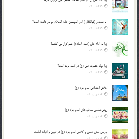
29 اسفند 03
آیا شمشیر (ذوالفقار ) امیر المومنین علیه السلام دو سر داشته است؟
29 اسفند 03
چرا به امام علی (علیه السلام) حیدرکرار می گفتند؟
29 اسفند 03
چرا تولد حضرت علی (ع) در کعبه بوده است؟
29 اسفند 03
اخلاق اجتماعی امام جواد (ع)
16 شهریور 03
روش‌شناسی مناظره‌های امام جواد (ع)
16 شهریور 03
بررسی نقش علمی و کلامی امام جواد (ع) در تبیین و اثبات امامت
16 شهریور 03