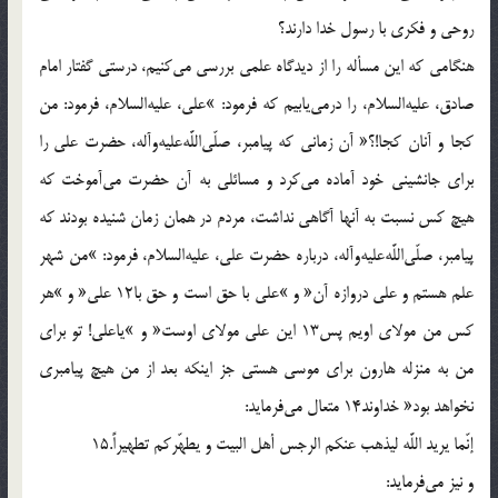
روحى و فكرى با رسول خدا دارند؟
هنگامى كه اين مسأله را از ديدگاه علمى بررسى مى‌كنيم، درستى گفتار امام
صادق، عليه‌السلام، را درمى‌يابيم كه فرمود: »على، عليه‌السلام، فرمود: من
كجا و آنان كجا!؟« آن زمانى كه پيامبر، صلّى‌اللَّه‌عليه‌وآله، حضرت على را
براى جانشينى خود آماده مى‌كرد و مسائلى به آن حضرت مى‌آموخت كه
هيچ كس نسبت به آنها آگاهى نداشت، مردم در همان زمان شنيده بودند كه
پيامبر، صلّى‌اللَّه‌عليه‌وآله، درباره حضرت على، عليه‌السلام، فرمود: »من شهر
علم هستم و على دروازه آن« و »على با حق است و حق با12 على« و »هر
كس من مولاى اويم پس13 اين على مولاى اوست« و »ياعلى! تو براى
من به منزله هارون براى موسى هستى جز اينكه بعد از من هيچ پيامبرى
نخواهد بود« خداوند14 متعال مى‌فرمايد:
إنّما يريد اللَّه ليذهب عنكم الرجس أهل البيت و يطهّركم تطهيراً.15
و نيز مى‌فرمايد: