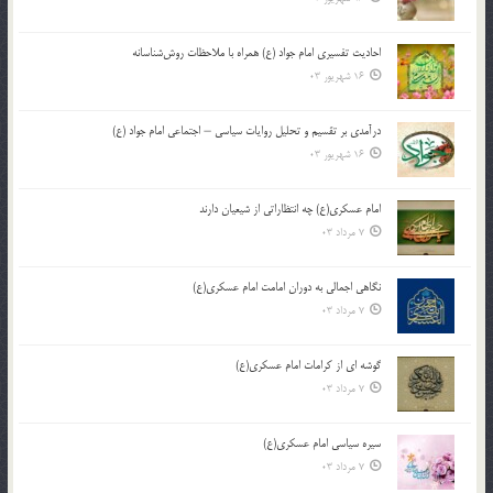
احادیث تفسیری امام جواد (ع) همراه با ملاحظات روش‌شناسانه
16 شهریور 03
درآمدی بر تقسیم و تحلیل روایات سیاسی – اجتماعی امام جواد (ع)
16 شهریور 03
امام عسکری(ع) چه انتظاراتی از شیعیان دارند
7 مرداد 03
نگاهی اجمالی به دوران امامت امام عسکری(ع)
7 مرداد 03
گوشه ای از کرامات امام عسکری(ع)
7 مرداد 03
سیره سیاسی امام عسکری(ع)
7 مرداد 03