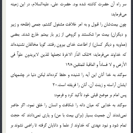
سر راه آن حضرت كاشته شده بود. حضرت على، عليه‌السلام، در اين زمينه
مى‌فرمايد:
چون بيعت‌شان را قبول و به امر خلافت مشغول گشتم، جمعى (طلحه و زبير
و ديگران) بيعت مرا شكستند و گروهى از زير بار بيعتم خارج شدند. بعضى
(معاويه و ديگر كسان) از اطاعت خداى بيرون رفتند. گويا مخالفان نشنيده‌اند
كه خداوند مى‌فرمايد: »تلك الدّار الاخرة نجعلها للذين لايريدون علوّاً فى
الأرض و لا فساداً و العاقبة للمتقين.«19
سوگند به خدا آنان اين آيه را شنيده و حفظ كرده‌اند ليكن دنيا در چشمهاى
ايشان آراسته و زينت آن، آنان را فريفته است.20
پس امام بر موضع قبلى خود تأكيد كرد و فرمود:
سوگند به خدايى كه ميان دانه را شكافت و انسان را خلق نمود، اگر حاضر
نمى‌شدند آن جمعيت بسيار (براى بيعت با من) و يارى نمى‌دادند كه حجت
تمام شود و نبود عهدى كه خداوند از علما و دانايان گرفته تا راضى نشوند بر