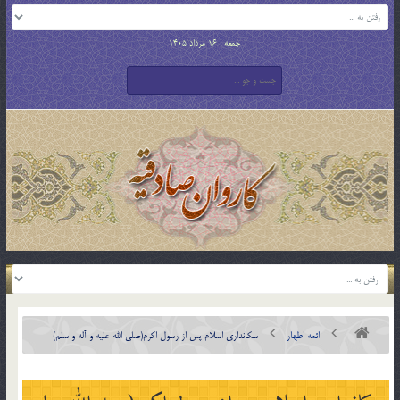
جمعه , 16 مرداد 1405
ائمه اطهار
سكاندارى اسلام پس از رسول اكرم(صلی الله علیه و آله و سلم)