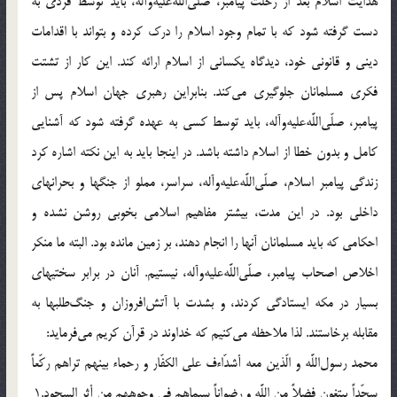
هدايت اسلام بعد از رحلت پيامبر، صلّى‌اللَّه‌عليه‌وآله، بايد توسط فردى به
دست گرفته شود كه با تمام وجود اسلام را درك كرده و بتواند با اقدامات
دينى و قانونى خود، ديدگاه يكسانى از اسلام ارائه كند. اين كار از تشتت
فكرى مسلمانان جلوگيرى مى‌كند. بنابراين رهبرى جهان اسلام پس از
پيامبر، صلّى‌اللَّه‌عليه‌وآله، بايد توسط كسى به عهده گرفته شود كه آشنايى
كامل و بدون خطا از اسلام داشته باشد. در اينجا بايد به اين نكته اشاره كرد
زندگى پيامبر اسلام، صلّى‌اللَّه‌عليه‌وآله، سراسر، مملو از جنگها و بحرانهاى
داخلى بود. در اين مدت، بيشتر مفاهيم اسلامى بخوبى روشن نشده و
احكامى كه بايد مسلمانان آنها را انجام دهند، بر زمين مانده بود. البته ما منكر
اخلاص اصحاب پيامبر، صلّى‌اللَّه‌عليه‌وآله، نيستيم. آنان در برابر سختيهاى
بسيار در مكه ايستادگى كردند، و بشدت با آتش‌افروزان و جنگ‌طلبها به
مقابله برخاستند. لذا ملاحظه مى‌كنيم كه خداوند در قرآن كريم مى‌فرمايد:
محمد رسول‌اللَّه و الّذين معه أشدّاءف على الكفّار و رحماء بينهم تراهم ركّعاً
سجّداً يبتغون فضلاً من اللَّه و رضواناً سيماهم فى وجوههم من أثر السجود.1