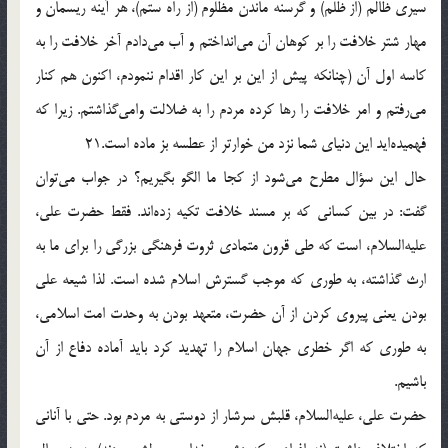
سيرى ظالم (از ظلم) و گرسنه ماندن مظلوم (از راه ستم)، هر آينه ريسمان و
مهار شتر خلافت را بر كوهان آن مى‌انداختم و آب مى‌دادم آخر خلافت را به
كاسه اول آن (چنانكه پيش از اين بر اين كار اقدام ننمودم، اكنون هم كنار
مى‌رفتم و امر خلافت را رها كرده مردم را به ضلالت وامى‌گذاشتم. زيرا كه
فهميده‌ايد اين دنياى شما نزد من خوارتر از عطسه بز ماده است.21
حال اين سؤال مطرح مى‌شود از كجا ما الگو بگيريم؟ در جواب مى‌توان
گفت: در بين كسانى كه بر مسند خلافت تكيه زده‌اند. فقط حضرت على،
عليه‌السلام، است كه طى قرون متمادى ثروت فرهنگى بزرگى را براى ما به
ارث گذاشته، به طورى كه موجب گسترش اسلام شده است. لذا شيعه على
بودن يعنى پيروى كردن از آن حضرت، متعهد بودن به وحدت امت اسلامى،
به طورى كه اگر خطرى جهان اسلام را تهديد كرد بايد آماده دفاع از آن
باشيم.
حضرت على، عليه‌السلام، قلبش سرشار از دوستى به مردم بود. حتى با آنانى