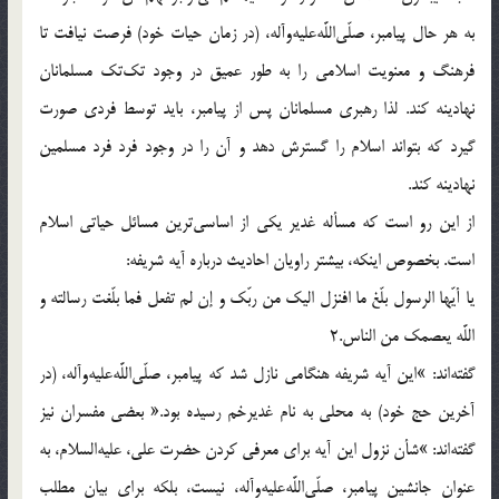
به هر حال پيامبر، صلّى‌اللَّه‌عليه‌وآله، (در زمان حيات خود) فرصت نيافت تا
فرهنگ و معنويت اسلامى را به طور عميق در وجود تك‌تك مسلمانان
نهادينه كند. لذا رهبرى مسلمانان پس از پيامبر، بايد توسط فردى صورت
گيرد كه بتواند اسلام را گسترش دهد و آن را در وجود فرد فرد مسلمين
نهادينه كند.
از اين رو است كه مسأله غدير يكى از اساسى‌ترين مسائل حياتى اسلام
است. بخصوص اينكه، بيشتر راويان احاديث درباره آيه شريفه:
يا أيّها الرسول بلّغ ما افنزل اليك من ربّك و إن لم تفعل فما بلّغت رسالته و
اللَّه يعصمك من الناس.2
گفته‌اند: »اين آيه شريفه هنگامى نازل شد كه پيامبر، صلّى‌اللَّه‌عليه‌وآله، (در
آخرين حج خود) به محلى به نام غديرخم رسيده بود.« بعضى مفسران نيز
گفته‌اند: »شأن نزول اين آيه براى معرفى كردن حضرت على، عليه‌السلام، به
عنوان جانشين پيامبر، صلّى‌اللَّه‌عليه‌وآله، نيست، بلكه براى بيان مطلب