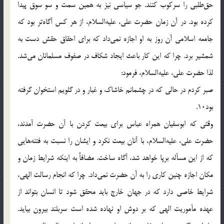
حق‌طلبى را سركوب كنند. جو سياسى نيز به همين سمت و سو سوق پيدا
كرده بود. در آن زمان حضرت على، عليه‌السلام، از هر كس آگاه‌تر بود كه
جامعه اسلامى آن روز به او اجازه نمى‌داد كه براى احقاق حقش دست به
شمشير برد. چرا كه اين كار باعث ايجاد شكاف در صفوف مسلمانان مى‌شد.
لذا حضرت على، عليه‌السلام، فرمود:
صبر كردم در حالى كه در چشمانم خاشاك و غبار و در گلويم استخوان گرفته
بود10.
وقتى كه ابوسفيان همراه عباس براى بيعت كردن با آن حضرت آمدند،
حضرت على، عليه‌السلام، با آنان بيعت نكرد و ايشان را نسبت به فتنه‌هايى
كه از اين مسأله برپا خواهد شد، آگاه ساخت. مضافاً به اينكه شرايط زمان و
مكان اجازه چنين كارى را به آن حضرت نمى‌داد. چرا كه انجام رسالت الهى،
شرايط خاصى دارد كه در جهان خارج بايد محقق شود تا انسان بتواند از
عهده مأموريت الهى كه بر دوش او نهاده شده است سربلند بيرون بيايد.