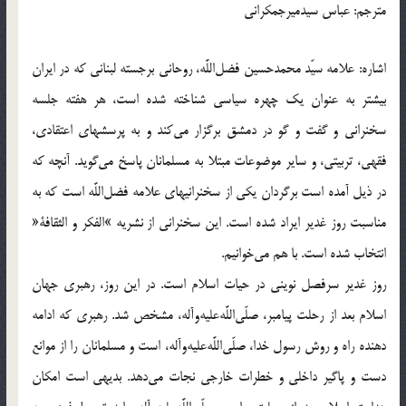
مترجم: عباس سيدميرجمكرانى
اشاره: علامه سيّد محمدحسين فضل‌اللَّه، روحانى برجسته لبنانى كه در ايران
بيشتر به عنوان يك چهره سياسى شناخته شده است، هر هفته جلسه
سخنرانى و گفت و گو در دمشق برگزار مى‌كند و به پرسشهاى اعتقادى،
فقهى، تربيتى، و ساير موضوعات مبتلا به مسلمانان پاسخ مى‌گويد. آنچه كه
در ذيل آمده است برگردان يكى از سخنرانيهاى علامه فضل‌اللَّه است كه به
مناسبت روز غدير ايراد شده است. اين سخنرانى از نشريه »الفكر و الثقافة«
انتخاب شده است. با هم مى‌خوانيم.
روز غدير سرفصل نوينى در حيات اسلام است. در اين روز، رهبرى جهان
اسلام بعد از رحلت پيامبر، صلّى‌اللَّه‌عليه‌وآله، مشخص شد. رهبرى كه ادامه
دهنده راه و روش رسول خدا، صلّى‌اللَّه‌عليه‌وآله، است و مسلمانان را از موانع
دست و پاگير داخلى و خطرات خارجى نجات مى‌دهد. بديهى است امكان