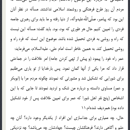
مردم آن روز طرح فرهنگى و روشمند اسلامى نداشتند. مسأله در نظر آنان
اين بود كه پيامبر، صلّى‌اللَّه‌عليه‌وآله، از دنيا رفته و ما بايد براى رهبرى جامعه
فردى را تعيين كنيم حال هر طورى كه بود، بود. بايد گفت: مسأله اين نيست
كه راه و روشى به فردى تحميل شده باشد. موضوع اين است كه فرد راه و
روشى تحميل كند. به همين خاطر است امام على، عليه‌السلام، مى‌فرمايد:
عمر راه خود را پيمود (و پيش از تهى كردن جامه) امر خلافت را در جماعتى
قرار داد كه مرا يكى از آنها گمان نمود. پس بارخدايا از تو يارى مى‌طلبم
براى شورايى كه تشكيل شد و مشورتى كه نمودند چگونه مردم مرا با (ابوبكر
و عمر) مساوى دانسته و درباره من شك و ترديد نمودند تا جايى كه با اين
اشخاص (پنج نفر اهل شورا كه عمر براى تعيين خلافت پس از خود تشكيل
داده بود) همرديف شده‌ام.11
حال، چه معيارى براى جداسازى اين افراد از يكديگر وجود دارد؟ آنان چه
علم و آگاهى دارند؟ فرهنگشان چيست؟ جهادشان چه مى‌باشد؟ چه نزديكى