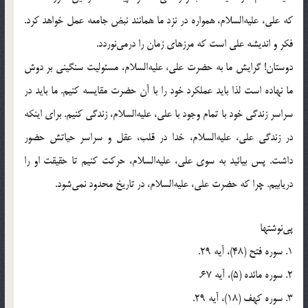
كه على، عليه‌السلام، همواره در نزد ما همانند نبض جامعه عمل خواهد كرد.
فكر و انديشه على است كه مرزهاى زمان را درمى‌نوردد.
دوستان! گرايش ما به حضرت على، عليه‌السلام، مسئوليت سنگينى بر دوش
ما نهاده است لذا بايد عملكرد خود را با آن حضرت مقايسه كنيم. ما بايد در
سراسر زندگى خود با تمام وجود با على، عليه‌السلام، زندگى كنيم. براى اينكه
در زندگى على، عليه‌السلام، خدا در قلب، عقل و سراسر حياتش حضور
داشت. پس بيائيد به سوى على، عليه‌السلام، حركت كنيم تا حقيقت او را
دريابيم. چرا كه حضرت على، عليه‌السلام، در تاريخ محدود نمى‌شود.
پى‌نوشتها
1. سوره فتح (48)، آيه 29.
2. سوره مائده (5)، آيه 67.
3. سوره كهف (18)، آيه 29.