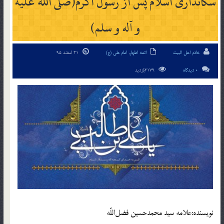
سكاندارى اسلام پس از رسول اكرم(صلی الله علیه
و آله و سلم)
خادم اهل البیت
ائمه اطهار
,
امام علی (ع)
21 اسفند 95
0 دیدگاه
2179بازدید
نويسنده:علامه سيد محمدحسين فضل‌اللَّه