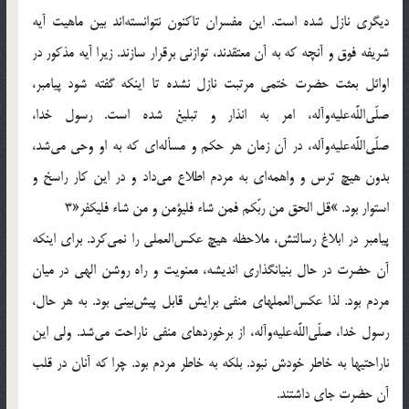
ديگرى نازل شده است. اين مفسران تاكنون نتوانسته‌اند بين ماهيت آيه
شريفه فوق و آنچه كه به آن معتقدند، توازنى برقرار سازند. زيرا آيه مذكور در
اوائل بعثت حضرت ختمى مرتبت نازل نشده تا اينكه گفته شود پيامبر،
صلّى‌اللَّه‌عليه‌وآله، امر به انذار و تبليغ شده است. رسول خدا،
صلّى‌اللَّه‌عليه‌وآله، در آن زمان هر حكم و مسأله‌اى كه به او وحى مى‌شد،
بدون هيچ ترس و واهمه‌اى به مردم اطلاع مى‌داد و در اين كار راسخ و
استوار بود. »قل الحق من ربّكم فمن شاء فليؤمن و من شاء فليكفر«3
پيامبر در ابلاغ رسالتش، ملاحظه هيچ عكس‌العملى را نمى‌كرد. براى اينكه
آن حضرت در حال بنيانگذارى انديشه، معنويت و راه روشن الهى در ميان
مردم بود. لذا عكس‌العملهاى منفى برايش قابل پيش‌بينى بود. به هر حال،
رسول خدا، صلّى‌اللَّه‌عليه‌وآله، از برخوردهاى منفى ناراحت مى‌شد. ولى اين
ناراحتيها به خاطر خودش نبود. بلكه به خاطر مردم بود. چرا كه آنان در قلب
آن حضرت جاى داشتند.