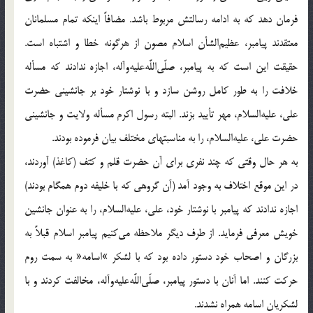
فرمان دهد كه به ادامه رسالتش مربوط باشد. مضافاً اينكه تمام مسلمانان
معتقدند پيامبر، عظيم‌الشأن اسلام مصون از هرگونه خطا و اشتباه است.
حقيقت اين است كه به پيامبر، صلّى‌اللَّه‌عليه‌وآله، اجازه ندادند كه مسأله
خلافت را به طور كامل روشن سازد و با نوشتار خود بر جانشينى حضرت
على، عليه‌السلام، مهر تأييد بزند. البته رسول اكرم مسأله ولايت و جانشينى
حضرت على، عليه‌السلام، را به مناسبتهاى مختلف بيان فرموده بودند.
به هر حال وقتى كه چند نفرى براى آن حضرت قلم و كتف (كاغذ) آوردند،
در اين موقع اختلاف به وجود آمد (آن گروهى كه با خليفه دوم همگام بودند)
اجازه ندادند كه پيامبر با نوشتار خود، على، عليه‌السلام، را به عنوان جانشين
خويش معرفى فرمايد. از طرف ديگر ملاحظه مى‌كنيم پيامبر اسلام قبلاً به
بزرگان و اصحاب خود دستور داده بود كه با لشكر »اسامه« به سمت روم
حركت كنند. اما آنان با دستور پيامبر، صلّى‌اللَّه‌عليه‌وآله، مخالفت كردند و با
لشكريان اسامه همراه نشدند.