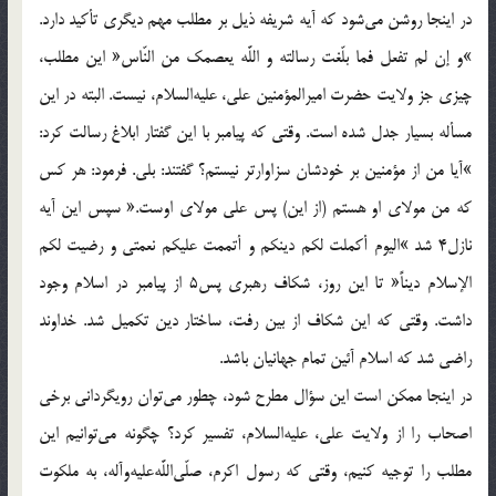
در اينجا روشن مى‌شود كه آيه شريفه ذيل بر مطلب مهم ديگرى تأكيد دارد.
»و إن لم تفعل فما بلّغت رسالته و اللَّه يعصمك من النّاس« اين مطلب،
چيزى جز ولايت حضرت اميرالمؤمنين على، عليه‌السلام، نيست. البته در اين
مسأله بسيار جدل شده است. وقتى كه پيامبر با اين گفتار ابلاغ رسالت كرد:
»آيا من از مؤمنين بر خودشان سزاوارتر نيستم؟ گفتند: بلى. فرمود: هر كس
كه من مولاى او هستم (از اين) پس على مولاى اوست.« سپس اين آيه
نازل4 شد »اليوم أكملت لكم دينكم و أتممت عليكم نعمتى و رضيت لكم
الإسلام ديناً« تا اين روز، شكاف رهبرى پس5 از پيامبر در اسلام وجود
داشت. وقتى كه اين شكاف از بين رفت، ساختار دين تكميل شد. خداوند
راضى شد كه اسلام آئين تمام جهانيان باشد.
در اينجا ممكن است اين سؤال مطرح شود، چطور مى‌توان رويگردانى برخى
اصحاب را از ولايت على، عليه‌السلام، تفسير كرد؟ چگونه مى‌توانيم اين
مطلب را توجيه كنيم، وقتى كه رسول اكرم، صلّى‌اللَّه‌عليه‌وآله، به ملكوت