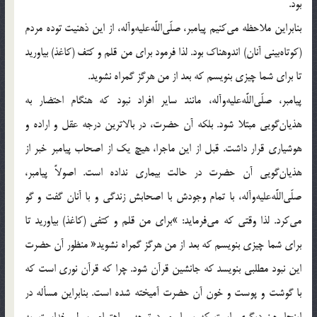
بود.
بنابراين ملاحظه مى‌كنيم پيامبر، صلّى‌اللَّه‌عليه‌وآله، از اين ذهنيت توده مردم
(كوتاه‌بينى آنان) اندوهناك بود. لذا فرمود براى من قلم و كتف (كاغذ) بياوريد
تا براى شما چيزى بنويسم كه بعد از من هرگز گمراه نشويد.
پيامبر، صلّى‌اللَّه‌عليه‌وآله، مانند ساير افراد نبود كه هنگام احتضار به
هذيان‌گويى مبتلا شود. بلكه آن حضرت، در بالاترين درجه عقل و اراده و
هوشيارى قرار داشت. قبل از اين ماجرا، هيچ يك از اصحاب پيامبر خبر از
هذيان‌گويى آن حضرت در حالت بيمارى نداده است. اصولاً پيامبر،
صلّى‌اللَّه‌عليه‌وآله، با تمام وجودش با اصحابش زندگى و با آنان گفت و گو
مى‌كرد. لذا وقتى كه مى‌فرمايد: »براى من قلم و كتفى (كاغذ) بياوريد تا
براى شما چيزى بنويسم كه بعد از من هرگز گمراه نشويد« منظور آن حضرت
اين نبود مطلبى بنويسد كه جانشين قرآن شود. چرا كه قرآن نورى است كه
با گوشت و پوست و خون آن حضرت آميخته شده است. بنابراين مسأله در
اينجا چيز ديگرى است كه بسيار مورد توجه و اهتمام رسول خداست. به