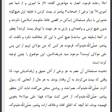
اعلا رحلت فرمود، انصار به مهاجرين گفتند: »از ما اميرى و از شما هم
اميرى.«؟ چرا برخى از اصحاب6 پيامبر در بيعت كردن با خليفه اول هيچ‌گونه
مشورتى با ديگر مسلمانان (ساكن در اقصى نقاط حكومت اسلامى) نكردند و
بدون هيچ ترس و واهمه‌اى و بارى به هر جهت با ابوبكر بيعت كردند؟ چطور
در آنجا (سقيفه بنى ساعده) هيچ كس با اين كار مخالفت نكرد و نگفت كه
پيامبر، صلّى‌اللَّه‌عليه‌وآله، فرموده هر كس كه من مولاى اويم از اين پس
على مولاى اوست؟ مرحوم سيد شريف‌الدين، اين موضوع را چنين توجيه
كرده است:
ذهنيت مسلمانان آن عصر به جز برخى از آنان عميق و ژرف‌انديش نبود، لذا
وقتى كه بيعت مى‌كردند به آن وفادار بودند. به هر حال از آنجايى كه رسول
اكرم، صلّى‌اللَّه‌عليه‌وآله، بصراحت و روشنى سخن مى‌گفت شايد آنان منظور
پيامبر، صلّى‌اللَّه‌عليه‌وآله، از »من كنت مولاه فهذا على مولاه« بخوبى
فهميده بودند. اما آنچه كه اتفاق افتاد برخلاف اراده پيامبر، صلّى‌اللَّه‌عليه‌وآله،