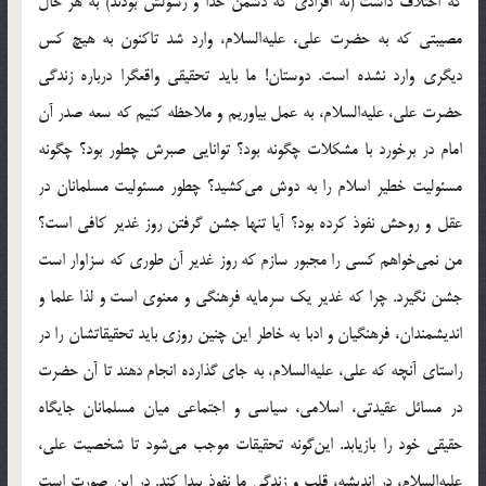
كه اختلاف داشت (نه افرادى كه دشمن خدا و رسولش بودند) به هر حال
مصيبتى كه به حضرت على، عليه‌السلام، وارد شد تاكنون به هيچ كس
ديگرى وارد نشده است. دوستان! ما بايد تحقيقى واقعگرا درباره زندگى
حضرت على، عليه‌السلام، به عمل بياوريم و ملاحظه كنيم كه سعه صدر آن
امام در برخورد با مشكلات چگونه بود؟ توانايى صبرش چطور بود؟ چگونه
مسئوليت خطير اسلام را به دوش مى‌كشيد؟ چطور مسئوليت مسلمانان در
عقل و روحش نفوذ كرده بود؟ آيا تنها جشن گرفتن روز غدير كافى است؟
من نمى‌خواهم كسى را مجبور سازم كه روز غدير آن طورى كه سزاوار است
جشن نگيرد. چرا كه غدير يك سرمايه فرهنگى و معنوى است و لذا علما و
انديشمندان، فرهنگيان و ادبا به خاطر اين چنين روزى بايد تحقيقاتشان را در
راستاى آنچه كه على، عليه‌السلام، به جاى گذارده انجام دهند تا آن حضرت
در مسائل عقيدتى، اسلامى، سياسى و اجتماعى ميان مسلمانان جايگاه
حقيقى خود را بازيابد. اين‌گونه تحقيقات موجب مى‌شود تا شخصيت على،
عليه‌السلام، در انديشه، قلب و زندگى ما نفوذ پيدا كند. در اين صورت است