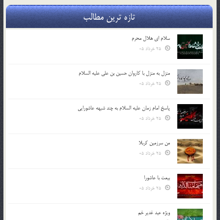
تازه ترین مطالب
سلام ای هلال محرم
25 خرداد 05
منزل به منزل با کاروان حسین بن علی علیه السلام
25 خرداد 05
پاسخ امام زمان علیه السلام به چند شبهه عاشورایی
25 خرداد 05
من سرزمین کربلا
25 خرداد 05
بیعت با عاشورا
25 خرداد 05
ویژه عید غدیر خم