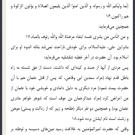
إنّما وليّكم اللَّه و رسوله و الّذين امنوا الّذين يقيمون الصلاة و يؤتون الزكوة و
هم راكعون.16
همچنين مى‌فرمايد:
و من النّاس من يشرى نفسه ابتغاء مرضاة اللَّه واللَّه رئوف بالعباد.17
بنابراين على، عليه‌السلام، براى خودش ناراحت نمى‌شد بلكه اندوه او براى
اسلام بود. آن حضرت در آخر خطبه شقشقيه مى‌فرمايد:
پس مردى از آنها از حسد و كينه‌اى كه داشت، دست از حق شسته به راه
باطل قدم نهاد (مراد سعدبن ابى وقاص، كه پس از قتل عثمان هم با آن
حضرت بيعت ننمود) مرد ديگرى به دليل دامادى و خويشى خود با عثمان از
من اعراض كرد (مراد عبدالرحمان بن عوف است كه شوهر خواهر مادرى
عثمان بود) و همچنين دو نفر ديگر (طلحه و زبير كه از رذالت و پستى) موهن
و زشت است نام ايشان برده شود.18
وقتى كه حضرت اميرالمؤمنين به خلافت رسيد مين‌هاى دسيسه و توطئه بر