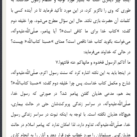
طورى كه وى را ناگزير كرد، در اين مورد تأكيد فرمايد تا در آينده كسى با
كلمات آن حضرت بازى نكند. حال اين سؤال مطرح مى‌شود، چرا خليفه دوم
گفت: »كتاب خدا براى ما كافى است«؟ آيا پيامبر، صلّى‌اللَّه‌عليه‌وآله،
مى‌خواسته بگويد كتاب خدا ناقص است؟ معناى »حسبنا كتاب‌اللَّه« چيست؟
در حالى كه خداوند مى‌فرمايد:
ما آتاكم الرسول فخدوه و مانهاكم عنه فانتهوا.7
در اينجا بايد به اين نكته اشاره كرد كه سنت رسول اكرم، صلّى‌اللَّه‌عليه‌وآله،
شارح و مكمل كتاب خداست. پس چرا خليفه دوم گفت: »حسبنا كتاب‌اللَّه«؟
بعد هم، مدعى هذيان گفتن پيامبر شد؟ در صورتى كه رسول خدا،
صلّى‌اللَّه‌عليه‌وآله، در سراسر زندگى پربركت‌شان حتى در حالت بيمارى،
هيچ‌گاه هذيان نگفته است. با توجه به اينكه نبوت در سراسر زندگى رسول
خدا، صلّى‌اللَّه‌عليه‌وآله، تداوم دارد، لذا امكان ندارد كه پيامبر اسلام در حالت
هذيان‌گويى مسلمانان را مورد خطاب خود قرار دهد و آنان را به انجام كارى