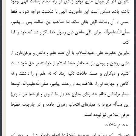
بنابراين اگر در جهان خارج موانع زيادى در راه انجام رسالت الهى وجود
داشته باشد ممكن است اين مأموريت الهى با شكست مواجه شود و فقط
اسمى از آن رسالت الهى باقى بماند. لذا صاحب اين رسالت پس از پيامبر،
صلّى‌اللَّه‌عليه‌وآله، براى باقى ماندن دين رسول خدا ناگزير شد كه خود را فدا
كند.
بنابراين حضرت على، عليه‌السلام، با آن همه علم و دانش و برخوردارى از
عقلى روشن و روحى باز به خاطر حفظ اسلام از خواسته بر حق خود دست
كشيد و ديگران بر مسند خلافت تكيه زدند كه نه علم او را داشتند و نه
آگاهى و مهارت او را. خلافت بعد از رحلت پيامبر، صلّى‌اللَّه‌عليه‌وآله، توسط
انصار براساس نظام عشيره‌اى مطرح شد (از ما اميرى و از شما نيز اميرى)
اين مسأله مربوط به معيارهاى انتخاب رهبرى جامعه و در چارچوب خطوط
عرفى اسلامى نيز نبوده است.
بحث در خلافت
تحقيقاتى كه درباره اين موضوع (خلافت) انجام داده‌ام نشان مى‌دهد كه