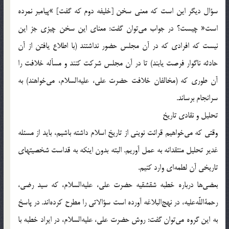
سؤال ديگر اين است كه معنى سخن [خليفه دوم كه گفت] »پيامبر نمرده
است« چيست؟ در جواب مى‌توان گفت: معناى اين سخن چيزى جز اين
نيست كه افرادى كه در آن مجلس حضور نداشتند (با اطلاع يافتن از آن
حادثه ناگوار فرصت يابند) تا در آن مجلس شركت كنند و مسأله خلافت را
آن طورى كه (مخالفان خلافت حضرت على، عليه‌السلام، مى‌خواهند) به
سرانجام برساند.
تحليل و نقادى تاريخ
وقتى كه مى‌خواهيم قرائت نوينى از تاريخ اسلام داشته باشيم، بايد از مسئله
غدير تحليل منتقدانه به عمل آوريم. البته بدون اينكه به قداست شخصيتهاى
تاريخى آن لطمه‌اى وارد كنيم.
بعضى‌ها درباره خطبه شقشقيه حضرت على، عليه‌السلام، كه سيد رضى،
رحمةاللَّه‌عليه، در نهج‌البلاغه آورده است سؤالاتى را مطرح كرده‌اند. در پاسخ
به اين گروه مى‌توان گفت: روش حضرت على، عليه‌السلام، در ايراد خطبه با