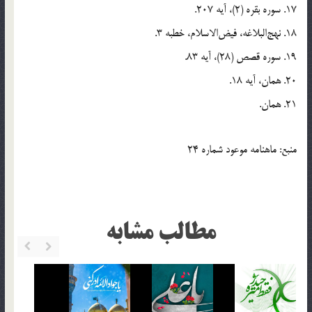
17. سوره بقره (2)، آيه 207.
18. نهج‌البلاغه، فيض‌الاسلام، خطبه 3.
19. سوره قصص (28)، آيه 83.
20. همان، آيه 18.
21. همان.
منبع: ماهنامه موعود شماره 24
مطالب مشابه