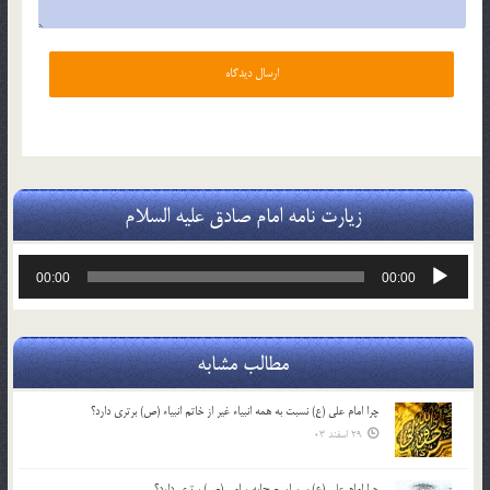
زیارت نامه امام صادق علیه السلام
پخش‌کننده
00:00
00:00
صوت
مطالب مشابه
چرا امام علی (ع) نسبت به همه انبیاء غیر از خاتم انبیاء (ص) برتری دارد؟
29 اسفند 03
چرا امام علی (ع) بر سایر صحابه پیامبر (ص) برتری دارد؟