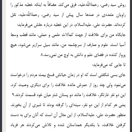
روش سيد رضى، رحمةاللَّه‌عليه، فرق مى‌كند. مضافاً به اينكه خطبه مذكور را
راويان متعددى در صدها سال پيش از سيد رضى، رحمةاللَّه‌عليه، نقل
كرده‌اند. حضرت على، عليه‌السلام، در اين خطبه درباره حقش مى‌فرمايد:
جايگاه من براى خلافت از جهت كمالات علمى و عملى، مانند قطب وسط
آسيا است. علوم و معارف از سرچشمه من، مانند سيل سرازير مى‌شود، هيچ
پرواز كننده در فضاى علم و دانش به اوج من نمى‌رسد.8
تا جايى كه مى‌فرمايد:
جاى بسى شگفتى است كه او در زمان حياتش فسخ بيعت مردم را درخواست
مى‌نمود ولى چند روز از عمرش مانده خلافت را براى ديگرى وصيت كرد.
اين دو نفر غارتگر، خلافت را مانند دو پستان شتر ميان خود قسمت كردند.9
يعنى هر كدام از اين دو نفر، سينه‌اى را گرفته بودند تا شيرى از آن بخورند.
منظور حضرت على، عليه‌السلام، از اين مثال آن است كه آنان براى به دست
گرفتن خلافت، با يكديگر همداستان شده و تلاش مى‌كردند هر فرياد