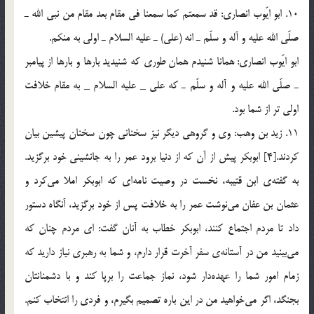
10. ابو ايّوب انصاري: قد سمعتم كما سمعنا فى مقام بعد مقام من نبى الله ـ
صلّي الله عليه و آله و سلّم ـ انه (علي) ـ عليه السلام ـ اولي به منكم.
ابو ايّوب انصاري: همانا شنيدم همان طوري كه شنيديد بارها و بارها از پيامبر
ـ صلّي الله عليه و آله و سلّم ـ كه علي _ عليه السلام _ به مقام خلافت
اولي تر از شما بود.
11. زيد بن وهب: وي و گروهي ديگر نيز سخناني چون سخنان پيشين بيان
كردند.[4] ابوبكر پيش از آن كه از دنيا برود عمر را به جانشيني خود برگزيد.
به گفته‌ي ابن قتيبه، نخست در وصيت نامه‌اي كه ابوبكر املا مي‌كرد و
عثمان بن عفان مي‌نوشت عمر را به خلافت پس از خود برگزيد، آنگاه دستور
داد تا مردم اجتماع كنند، ابوبكر خطاب به آنان گفت: اي مردم چنان كه
مي‌بينيد من در آستانه‌ي سفر آخرت قرار دارم، و شما به رهبري نياز داريد كه
زمام امور شما را عهده‌دار شود، نماز جماعت را برپا كند و با دشمنانتان
بجنگد، اگر مي‌خواهيد من در اين باره تصميم بگيرم، و فردي را انتخاب كنم.