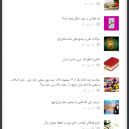
29 آذر 95
چه نظراتی در مورد دجال وجود دارد؟
28 مرداد 94
سوالات طبی و پاسخ های امام صادق(ع)
28 اسفند 93
«نفس» خطرناک ترین دشمن انسان
26 اسفند 93
مقام و درجه كدام يك از 14 معصوم بالاتر است چون بعضي امام علي ـ عليه السلام ـ
و بعضي ها امام زمان (عج) را از همه بالاتر مي دانند چرا؟
12 دی 94
تشرف علي آقا قاضي به محضر امام زمان(عج)
15 دی 95
طرح همگانی خواندن دعای فرج در لحظه تحویل سال
27 اسفند 03