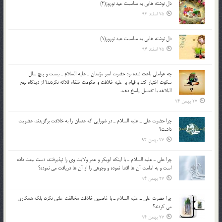
دل نوشته هایی به مناسبت عید نوروز(2)
25 اسفند 94
دل نوشته هایی به مناسبت عید نوروز(1)
25 اسفند 94
چه عواملي باعث شده بود حضرت امير مؤمنان ـ عليه السلام ـ بيست و پنج سال
سکوت اختيار کند و قيام بر عليه خلافت و حکومت خلفاء ثلاثه نکردند؟ از ديدگاه نهج
البلاغه با تفصيل پاسخ دهيد.
27 بهمن 94
چرا حضرت علي ـ عليه السلام ـ در شورايي كه عثمان را به خلافت برگزيدند، عضويت
داشت؟
27 بهمن 94
چرا علي ـ عليه السلام ـ با اينكه ابوبكر و عمر ولايت وي را نپذيرفتند، دست بيعت داده
است و به امامت آن ها اقتدا نموده و وجوهي را از آن ها دريافت مي نموده؟
27 بهمن 94
چرا حضرت علي ـ عليه السلام ـ با غاصبين خلافت مخالفت علني نکرد، بلكه همكاري
مي کردند؟
27 بهمن 94