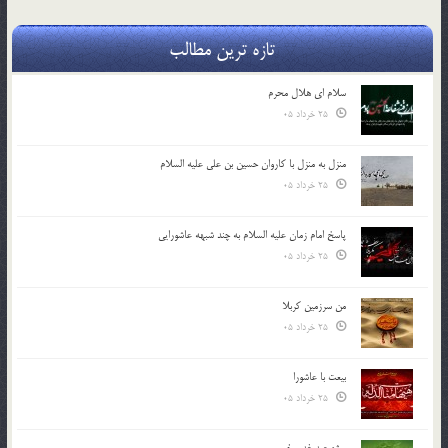
تازه ترین مطالب
سلام ای هلال محرم
25 خرداد 05
منزل به منزل با کاروان حسین بن علی علیه السلام
25 خرداد 05
پاسخ امام زمان علیه السلام به چند شبهه عاشورایی
25 خرداد 05
من سرزمین کربلا
25 خرداد 05
بیعت با عاشورا
25 خرداد 05
ویژه عید غدیر خم