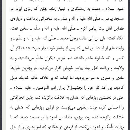
عليه السلام ـ دست به روشنگري و تبليغ زدند. چنان كه روزي ابوذر در
مسجد پيامبر ـ صلّي الله عليه و آله و سلّم ـ به سخنراني پرداخت و درباره‌ي
فضايل اهل بيت پيامبر اكرم ـ صلّي الله عليه و آله و سلّم ـ سخن گفت،
آنگاه گفت: علي بن ابي طالب وصيّ محمد ـ صلّي الله عليه و آله و سلّم ـ و
وارث علم او است، اي امتي كه پس از پيامبر خود دچار حيرت شديد، اگر آن
كسي را كه خداوند مقدم داشته، شما نيز بر ديگران مقدّم مي‌داشتيد، و به
ولايت و وراثت اهل بيت پيامبر خويش اقرار مي‌كرديد، در بهترين شرايط
مادي و معنوي به سر مي‌برديد، اما اينك كه بر خلاف حكم خداوند عمل
كرديد، پي آمد كار خود را بچشيد.[4] ياران امير المؤمنين ـ عليه السلام ـ
حتي در نخستين روزهايي كه عثمان به خلافت برگزيده شد، چنين انحرافاتي
را احساس كرده بودند، يعقوبي مي‌نويسد: در اولين روزهايي كه عثمان به
خلافت برگزيده شده بود، روزي، مقداد بن اسود را در مسجد ديدند كه با
نهايت تأسّف و اندوه مي‌گفت: از قريش در شگفتم كه امر رهبري را از اهل