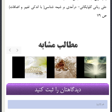
علي رباني گلپايگاني- درآمدي بر شيعه شناسي( با اندكي تغيير و اضافات)
ص 79
مطالب مشابه
دیدگاهتان را ثبت کنید