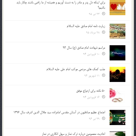
براي اينكه دل پدر و مادر را به دست آوريم و هميشه از ما راضي باشند چكار بايد
بكنيم؟
23 تیر 95
زیارت نامه امام صادق علیه السلام
28 مرداد 95
مراسم شهادت امام صادق (ع) سال 93
10 فروردین 94
جذب کمک های مردمی موکب امام علی علیه السلام
11 شهریور 96
50 نکته برای ازدواج موفق
16 فروردین 94
اجتماع عظیم صادقیون در آستان مقدس امامزاده سید جلال الدین اشرف سال 1396
29 تیر 96
احادیث معصومین درباره ترک نماز و سهل انگاری در نماز