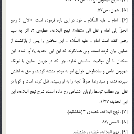
[5] . همان، ص57.
[6] . امام ـ عليه السّلام ـ خود در اين باره فرموده است: «الآن اذ رجع
الحقّ إلي اهله و نقل الي منتقله». نهج البلاغه، خطبه‌ي 2، اگر چه سيد
رضي گفته است امام ـ عليه السّلام ـ اين سخنان را پس از بازگشت از
صفين بيان كرده است، ولي همانگونه كه ابن ابي الحديد يادآور شده، اين
سخنان با آن موقعيت مناسبتي ندارد، چرا كه در جريان صفين با نيرنگ
عمروبن عاص و ساده‌لوحي خوارج امر به مردم مشتبه گرديد، و حق به اهلش
سپرده نشد، و سيد رضا صرفاً آنچه را به او رسيده، نقل كرده است و گويا در
نقل اين مطلب توسط راويان اشتباهي رخ داده است، شرح نهج البلاغه، ابن
ابي الحديد: 1/47.
[7] . نهج البلاغه، خطبه‌ي 3 (شقشقيه).
[8] . قصص/83.
[9] . نهج البلاغه، خطبه‌ي شقشقيه.