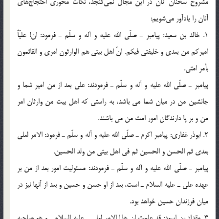
مشروح سخنان آنان در اين مجال نمي‌گنجد، نكات محوري احتجاج‌هاي
آنان را يادآور مي‌شويم:
1. خالد بن سعيد: پيامبر ـ صلّي الله عليه و آله و سلّم ـ فرمود: ان! عليّاً
اميركم من بعدى و خليفتى فيكم. انّ اهل بيتى هم الوارثون امرى و القائمون
بأمر امتى.
پيامبر ـ صلّي الله عليه و آله و سلّم ـ فرمودند: علي بعد از من امير شما و
جانشين من در ميان شما مي باشد، به راستي كه اهل بيت من وارثان امر
من و بر پا دارندگان امور امت من مي باشند.
2. ابوذر غفاري: پيامبر اكرم ـ صلّي الله عليه و آله و سلّم ـ فرمود: الامر لعلى
بعدى ثم الحسن و الحسين ثم في اهل بيتى من ولد الحسين.
پيامبر ـ صلّي الله عليه و آله و سلّم ـ فرمودند: مسئوليت امور بعد از من بر
عهده علي ـ عليه السلام ـ است، بعد از او حسن و حسين و بعد از آنها نيز در
ميان فرزندان حسين خواهد بود.
3. مقداد بن اسود: قد علمت ان هذا الامر لعلى ـ عليه السلام ـ و هو صاحبه