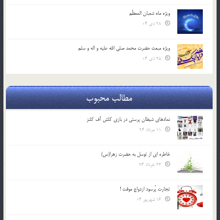
ویژه ماه شعبان المعظّم
28 دی 04
ویژه مبعث حضرت محمد صلی الله علیه و اله و سلم
25 دی 04
مطالب محبوب
نمادهای شیطان پرستی در بازی کلش آف کلنز
11 مرداد 94
خاطره ای از توسل به حضرت زهرا(س)
23 خرداد 94
تجارت پُرسود ازدواج موقت !
16 شهریور 04