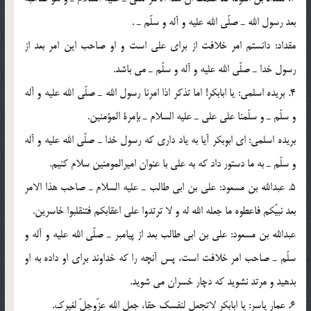
بعد رسول الله ـ صلّي الله عليه و آله و سلّم ـ .
مقداد: دانستم امر خلافت از براي علي است و او صاحب اين امر بعد از
رسول خدا ـ صلّي الله عليه و آله و سلّم ـ مي باشد.
4. بريده اسلمي: يا ابابكر! اما تذكر اذا امرنا رسول الله ـ صلّي الله عليه و آله
و سلّم ـ و سلّمنا علي على ـ عليه السلام ـ بإمرة المؤمنين.
بريده اسلمي: اي ابوبكر آيا به ياد داري كه رسول خدا ـ صلّي الله عليه و آله
و سلّم ـ به ما دستور داد كه به علي با عنوان اميرالمومنين سلام كنيم.
5. عبدالله بن مسعود: على بن ابى طالب ـ عليه السلام ـ صاحب هذا الامر
بعد نبيّكم فاعطوه ما جعله الله له و لا ترتدوا علي اعقابكم فتنقلبوا خاسرين.
عبدالله بن مسعود: علي بن ابي طالب بعد از پيامبر ـ صلّي الله عليه و آله و
سلّم ـ صاحب امر خلافت است، پس آنچه را كه خداوند براي او داده به او
بدهيد و مرتد نشويد كه دچار خسران مي شويد.
6. عمار ياسر: يا ابابكر لاتجعل لنفسك حقا، جعل الله عزّوجلّ لغيرك.