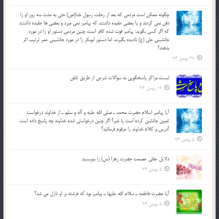
چگونه ممكن است مردمي كه بعد از رحلت رسول خدا(ص) حتی به مدت سه روز او را
دفن نمي كردند و یا بعضي عقيده داشتند كه پيامبر نمي ميرد و بعضي ها عقيده داشتند
كه اگر كسي بگويد: پيامبر فوت شده كافر است، چنین مردمی دستور او را در مورد
جانشيني علي (ع) ناديده بگيرند، اما دستور ابوبكر را در مورد جانشيني عمر ترتیب اثر
بدهند؟
27 بهمن 94
لیست مراکز پاسخگویی به سوالات شرعی از طریق تلفن
19 بهمن 94
آيا پيامبر اسلام حضرت محمد ـ صلي الله عليه و آله و سلم ـ از خداوند درخواست
تعيين جانشين کرده است يا خير؟ اگر چنين درخواستي شده خداوند چه پاسخ داده است
آدرس و کلام خداوند را مرقوم فرمائيد؟
5 بهمن 94
دلايل عقلي عصمت حضرت زهرا (س) را بنويسيد.
5 بهمن 94
آيا حضرت فاطمه ـ سلام الله عليها ـ پيامبر بود كه فرشته بر او نازل مي شد؟
5 بهمن 94