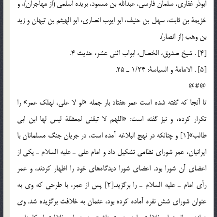
ابوذر غفاري، سلمان فارسي، عبدالله بن مسعود، بريده اسلمي (از مهاجران)، و
خزيمة بن ثابت، سهل بن حنيف، ابو ايوب انصاري، ابو الهيثم بن تيهان و زيد
بن وهب (از انصار).
[4] . شيخ صدوق، الخصال، ابواب اثني عشر، حديث 4.
[5] . الامامة و السياسة: 1/24 ـ 25.
@#@
تا آنجا كه گفته شده است عمر هفتاد بار جمله «لو لا على، لهلك عمر» را
تكرار كرده، و نيز گفته است: «اللهم لا تبقني لمعظلة ليس لها ابن ابى
طالب»[1] و چنانكه در نهج البلاغه آمده است، در جريان جنگ مسلمانان با
ايرانيان، عمر شوراي نظامي تشكيل داد و امام علي ـ عليه السلام ـ يكي از
اعضاي آن شورا بود. اعضاي شورا ديدگاه‌هاي خود را اظهار كردند، و عمر
رأي امام ـ عليه السلام ـ را برگزيد.[2] پس از عمر، با طرحي كه وي به
عنوان شوراي شش نفره آماده كرده بود، عثمان به خلافت برگزيده شد. وي