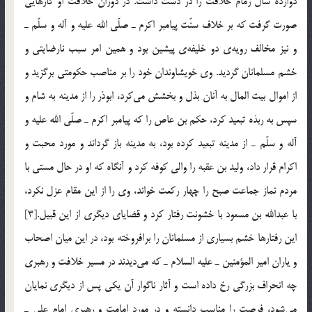
دوازده سال زمام خلافت را در دست داشت. در دوران خلافت او كارهايي
صورت گرفت كه بر خلاف سنّت پيامبر اكرم ـ صلّي الله عليه و آله و سلّم ـ
و نيز مخالف رويه‌ي دو خليفه‌ي پيشين بود و همين امر سبب نارضايتي و
خشم مسلمانان گرديد. وي خويشاوندان خود را بر مناصب حكومتي برگزيد و
از اموال بيت المال به آنان بذل و بخشش مي‌كرد، ابوذر را از مدينه به شام و
سپس به ربذه تبعيد كرد، حكم بن عاص را كه پيامبر اكرم ـ صلّي الله عليه و
آله و سلّم ـ از مدينه تبعيد كرده بود، به مدينه باز گرداند و مورد محبت و
اكرام قرار داد، وليد بن عقبه را والي كوفه كرد و آنگاه كه او در حال مستي با
مردم نماز جماعت صبح را چهار ركعت خواند، وي را از اين مقام عزل نكرد،
با عبدالله بن مسعود با خشونت رفتار كرد و قضاياي ديگري از اين قبيل.[3]
اين رفتارها خشم بسياري از مسلمانان را برافروخته بود، در اين ميان اصحاب
و ياران امير المؤمنين ـ عليه السلام ـ كه مي‌ديدند در مسير خلافت و رهبري
چه انحراف بزرگي رخ داده است و آثار ناگوار آن يكي پس از ديگري نمايان
مي‌شود، فرصت را مناسب دانسته و در مورد امامت و رهبري امام علي ـ