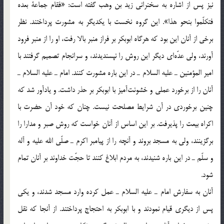
نيز پس از اشاره به سخنراني زيد بن وهب گفته است: «فقام جماعة بعده
فتكلّموا بنحو هذا». اين گروه نخست با يكديگر به مشورت پرداختند. نظر
برخي از آنان اين بود كه هرگاه ابوبكر بر فراز منبر بالا رفت، او را از منبر فرود
آورند، ولي عدّه‌اي ديگر اين روش را نپسنديدند، و سرانجام تصميم گرفتند با
امير المؤمنين ـ عليه السلام ـ در اين باره مشورت كنند. امام ـ عليه السلام ـ
آنان را از برخورد عملي و خشونت‌آميز با ابوبكر بر حذر داشت. و يادآور شد كه
چنين برخوردي در آن شرايط مصلحت نيست. چنان كه خود آن حضرت با
اكراه بيعت را پذيرفت. بر اين اساس از آنان خواست كه روش صبر و مدارا را
برگزينند، ولي به مسجد بروند و آنچه را از پيامبر اكرم ـ صلّي الله عليه و آله
و سلّم ـ در اين باره شنيدند، به مردم ابلاغ كنند تا حجّت خداوند بر آنان تمام
شود.
آنان به سفارش امام ـ عليه السلام ـ عمل كرده وارد مسجد شدند، و يكي
پس از ديگري قيام نمودند و با ابوبكر به احتجاج پرداختند. از آنجا كه نقل