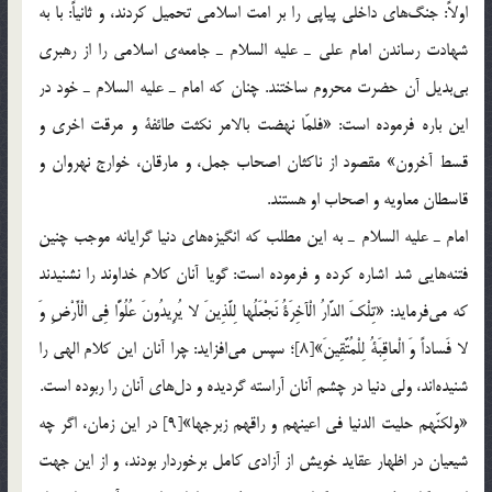
اولاً: جنگ‌هاي داخلي پياپي را بر امت اسلامي تحميل كردند، و ثانياً: با به
شهادت رساندن امام علي ـ عليه السلام ـ جامعه‌ي اسلامي را از رهبري
بي‌بديل آن حضرت محروم ساختند. چنان كه امام ـ عليه السلام ـ خود در
اين باره فرموده است: «فلمّا نهضت بالامر نكثت طائفة و مرقت اخري و
قسط آخرون» مقصود از ناكثان اصحاب جمل، و مارقان، خوارج نهروان و
قاسطان معاويه و اصحاب او هستند.
امام ـ عليه السلام ـ به اين مطلب كه انگيزه‌هاي دنيا گرايانه موجب چنين
فتنه‌هايي شد اشاره كرده و فرموده است: گويا آنان كلام خداوند را نشنيدند
كه مي‌فرمايد: «تِلْكَ الدَّارُ الْآخِرَةُ نَجْعَلُها لِلَّذِينَ لا يُرِيدُونَ عُلُوًّا فِي الْأَرْضِ وَ
لا فَساداً وَ الْعاقِبَةُ لِلْمُتَّقِينَ»[8]؛ سپس مي‌افزايد: چرا آنان اين كلام الهي را
شنيده‌اند، ولي دنيا در چشم آنان آراسته گرديده و دل‌هاي آنان را ربوده است.
«ولكنّهم حليت الدنيا فى اعينهم و راقهم زبرجها»[9] در اين زمان، اگر چه
شيعيان در اظهار عقايد خويش از آزادي كامل برخوردار بودند، و از اين جهت