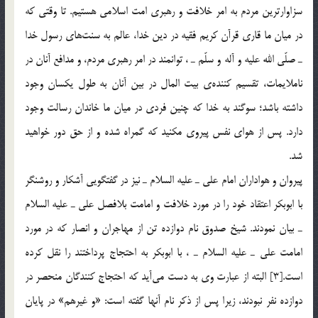
سزاوارترين مردم به امر خلافت و رهبري امت اسلامي هستيم. تا وقتي كه
در ميان ما قاري قرآن كريم فقيه در دين خدا، عالم به سنت‌هاي رسول خدا
ـ صلّي الله عليه و آله و سلّم ـ ، توانمند در امر رهبري مردم، و مدافع آنان در
ناملايمات، تقسيم كننده‌ي بيت المال در بين آنان به طول يكسان وجود
داشته باشد؛ سوگند به خدا كه چنين فردي در ميان ما خاندان رسالت وجود
دارد. پس از هواي نفس پيروي مكنيد كه گمراه شده و از حق دور خواهيد
شد.
پيروان و هواداران امام علي ـ عليه السلام ـ نيز در گفتگويي آشكار و روشنگر
با ابوبكر اعتقاد خود را در مورد خلافت و امامت بلافصل علي ـ عليه السلام
ـ بيان نمودند. شيخ صدوق نام دوازده تن از مهاجران و انصار كه در مورد
امامت علي ـ عليه السلام ـ ، با ابوبكر به احتجاج پرداختند را نقل كرده
است.[3] البته از عبارت وي به دست مي‌آيد كه احتجاج كنندگان منحصر در
دوازده نفر نبودند، زيرا پس از ذكر نام آنها گفته است: «و غيرهم» در پايان