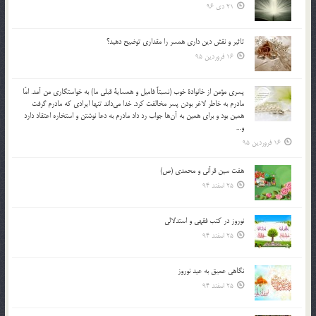
21 دی 96
تاثير و نقش دين داري همسر را مقداري توضيح دهيد؟
16 فروردین 95
پسري مؤمن از خانوادة خوب (نسبتاً فاميل و همساية قبلي ما) به خواستگاري من آمد. امّا
مادرم به خاطر لاغر بودن پسر مخالفت كرد. خدا مي‌داند تنها ايرادي كه مادرم گرفت
همين بود و براي همين به آن‌ها جواب رد داد مادرم به دعا نوشتن و استخاره اعتقاد دارد
و…
16 فروردین 95
هفت سین قرآنی و محمدی (ص)
25 اسفند 94
نوروز در كتب فقهى و استدلالى‏
25 اسفند 94
نگاهى عميق به عيد نوروز
25 اسفند 94