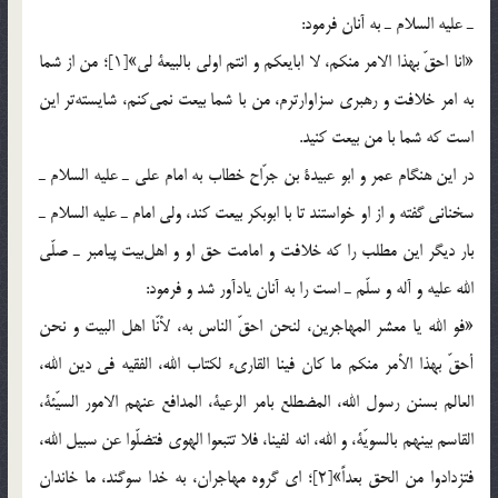
ـ عليه السلام ـ به آنان فرمود:
«انا احقّ بهذا الامر منكم، لا ابايعكم و انتم اولي بالبيعة لى»[1]؛ من از شما
به امر خلافت و رهبري سزاوارترم، من با شما بيعت نمي‌كنم، شايسته‌تر اين
است كه شما با من بيعت كنيد.
در اين هنگام عمر و ابو عبيدة بن جرّاح خطاب به امام علي ـ عليه السلام ـ
سخناني گفته و از او خواستند تا با ابوبكر بيعت كند، ولي امام ـ عليه السلام ـ
بار ديگر اين مطلب را كه خلافت و امامت حق او و اهل‌بيت پيامبر ـ صلّي
الله عليه و آله و سلّم ـ است را به آنان يادآور شد و فرمود:
«فو الله يا معشر المهاجرين، لنحن احقّ الناس به، لأنّا اهل البيت و نحن
أحقّ بهذا الأمر منكم ما كان فينا القاريء لكتاب الله، الفقيه في دين الله،
العالم بسنن رسول الله، المضطلع بامر الرعية، المدافع عنهم الامور السيّئة،
القاسم بينهم بالسويّة، و الله، انه لفينا، فلا تتبعوا الهوي فتضلّوا عن سبيل الله،
فتزدادوا من الحق بعداً»[2]؛ اي گروه مهاجران، به خدا سوگند، ما خاندان