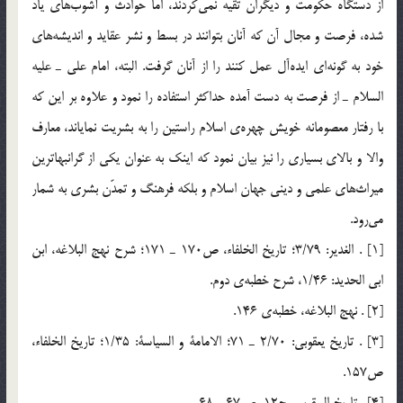
از دستگاه حكومت و ديگران تقيه نمي‌كردند، اما حوادث و آشوب‌هاي ياد
شده، فرصت و مجال آن كه آنان بتوانند در بسط و نشر عقايد و انديشه‌هاي
خود به گونه‌اي ايده‌آل عمل كنند را از آنان گرفت. البته، امام علي ـ عليه
السلام ـ از فرصت به دست آمده حداكثر استفاده را نمود و علاوه بر اين كه
با رفتار معصومانه خويش چهره‌ي اسلام راستين را به بشريت نماياند، معارف
والا و بالاي بسياري را نيز بيان نمود كه اينك به عنوان يكي از گرانبهاترين
ميراث‌هاي علمي و ديني جهان اسلام و بلكه فرهنگ و تمدّن بشري به شمار
مي‌رود.
[1] . الغدير: 3/79؛ تاريخ الخلفاء، ص170 ـ 171؛ شرح نهج البلاغه، ابن
ابي الحديد: 1/46، شرح خطبه‌ي دوم.
[2] . نهج البلاغه، خطبه‌ي 146.
[3] . تاريخ يعقوبي: 2/70 ـ 71؛ الامامة و السياسة: 1/35؛ تاريخ الخلفاء،
ص157.
[4] . تاريخ اليعقوبي، ج12، ص67 ـ 68.