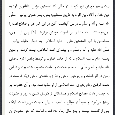
بيت پيامبر خويش دور كردند، در حالي كه نخستين مؤمن، داناترين فرد به
دين خدا، و آگاه‌ترين افراد به طريق مستقيم؛ يعني، پسر عموي پيامبر ـ صلّي
الله عليه و آله و سلّم ـ در بين آنهاست. آنان در اين كار خير و صلاح امت را
نمي‌خواستند، بلكه دنيا را بر آخرت خويش برگزيدند.[5] پس از عثمان،
مسلمانان با امير المؤمنين علي ـ عليه السلام ـ به عنوان خليفه پيامبر ـ
صلّي الله عليه و آله و سلّم ـ و پيشواي امت اسلامي، بيعت كردند، و بدين
وسيله امام ـ عليه السلام ـ كه از جانب خداوند و توسط پيامبر اكرم ـ صلّي
الله عليه و آله و سلّم ـ به مقام خلافت و امامت منصوب شده بود، و تا اين
زمان در اثر غفلت و بي‌توجهي برخي و طرح و نقشه‌ي برخي ديگر فرصت در
دست گرفتن زمام رهبري امت اسلامي از او سلب شده بود، و آن حضرت نيز
به جهت رعايت مصالح اسلام و مسلمانان از متوسّل شدن به زور و خشونت
پرهيز مي‌كرد، و صرفاً در مواقع مناسب به بيان حقيقت مي‌پرداخت. اينك
پس از گذشت بيست و پنج سال زمام خلافت و امامت كه حق مشروع آن