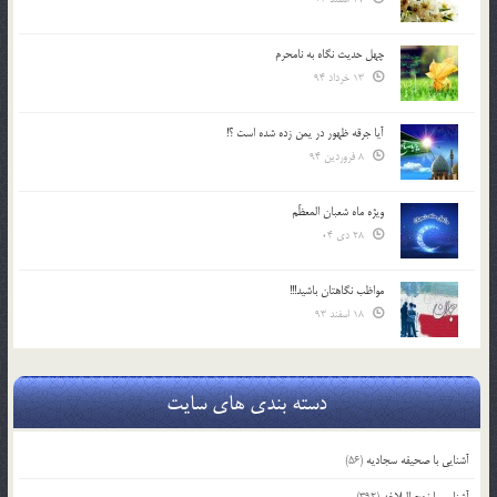
چهل حدیث نگاه به نامحرم
13 خرداد 94
آیا جرقه ظهور در یمن زده شده است ؟!
8 فروردین 94
ویژه ماه شعبان المعظّم
28 دی 04
مواظب نگاهتان باشید!!!
18 اسفند 93
دسته بندی های سایت
آشنایی با صحیفه سجادیه
(56)
آشنایی با نهج البلاغه
(392)