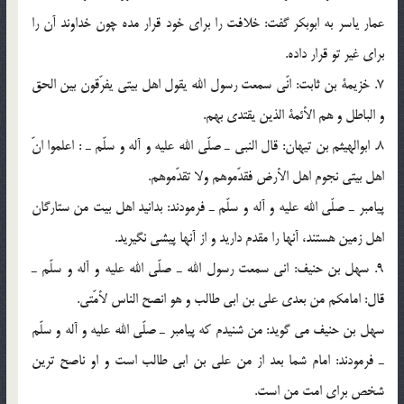
عمار ياسر به ابوبكر گفت: خلافت را براي خود قرار مده چون خداوند آن را
براي غير تو قرار داده.
7. خزيمة بن ثابت: انّى سمعت رسول الله يقول اهل بيتى يفرّقون بين الحق
و الباطل و هم الأئمة الذين يقتدي بهم.
8. ابوالهيثم بن تيهان: قال النبى ـ صلّي الله عليه و آله و سلّم ـ : اعلموا انّ
اهل بيتى نجوم اهل الأرض فقدّموهم ولا تقدّموهم.
پيامبر ـ صلّي الله عليه و آله و سلّم ـ فرمودند: بدانيد اهل بيت من ستارگان
اهل زمين هستند، آنها را مقدم داريد و از آنها پيشي نگيريد.
9. سهل بن حنيف: انى سمعت رسول الله ـ صلّي الله عليه و آله و سلّم ـ
قال: امامكم من بعدى علي بن ابى طالب و هو انصح الناس لأمّتى.
سهل بن حنيف مي گويد: من شنيدم كه پيامبر ـ صلّي الله عليه و آله و سلّم
ـ فرمودند: امام شما بعد از من علي بن ابي طالب است و او ناصح ترين
شخص براي امت من است.