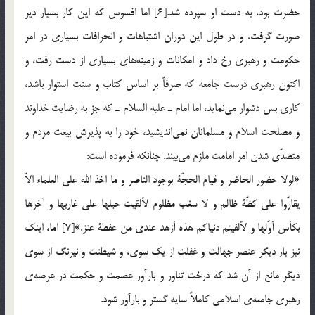
حضرت بود، به دست او سپرده شد.[6] اما افسوس كه اين كار بسيار دير
صورت گرفت، و در طول اين دوران اشتباهات و انحرافات بسياري در امر
حكومت و رهبري رخ داد و امكانات و زمينه‌هاي بسياري از دست رفت، و
اكنون رهبري درست جامعه كه صرفاً بر اساس كتاب و سنت استوار باشد،
كاري بس دشوار مي‌نمايد، اما امام ـ عليه السلام ـ كه جز به رضايت خداوند
و مصلحت اسلام و مسلمانان نمي‌انديشيد، خود را به پذيرش بيعت مردم و
متصدّي شدن امر امامت ملزم مي‌بيند. چنانكه فرموده است:
«لولا حضور الحاضر و قيام الحجّة بوجود الناصر و ما اخذ الله علي العلماء الاّ
يقارّوا علي كظّة ظالم و لا سغب مظلوم لألقيت حبلها علي غاربها و آخرها
بكأس أوّلها و لألفيتم دنياكم هذه أزهد عندى من عفطة عنز.»[7] اما، اينك
نيز بار ديگر عنصر جهالت و غفلت از يك سوي، و شيطنت و نيرنگ از سوي
ديگر مانع از آن شد كه درخت تناور و بارآور عصمت و حكمت در عرصه‌ي
رهبري جامعه‌ي اسلامي كاملاً سايه گستر و بارآور شود.