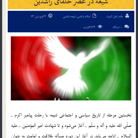
شيعه در عصر خلفای راشدين
خادم اهل البیت
اسلام شناسی
,
شیعه شناسی
4 فروردین 94
0 دیدگاه
2724بازدید
نخستين مرحله از تاريخ سياسي و اجتماعي شيعه با رحلت پيامبر اكرم ـ
صلّي الله عليه و آله و سلّم ـ آغاز مي‌شود و تا شهادت امير المؤمنين ـ عليه
السلام ـ ادامه مي‌يابد. در آغاز اين دوره مسأله‌ خلافت و امامت به عنوان