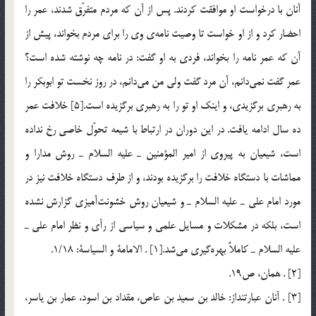
آنان با درخواست او موافقت كردند. پس از آن كه مردم متفرّق شدند، عمر را
احضار كرد و از او خواست تا وصيت نامه‌ي وي را براي مردم بخواند، پيش از
آن كه عمر نامه را بخواند، فردي به او گفت: در نامه چه نوشته شده است؟
عمر گفت نمي‌دانم، آن مرد گفت ولي من مي‌دانم، در روز نخست تو ابوبكر را
به رهبري برگزيدي، و اينك او تو را به رهبري برگزيده است.[5] خلافت عمر
ده سال ادامه يافت. در اين دوران در ارتباط با شيعه تحوّل خاصي رخ نداده
است، شيعيان به پيروي از امير المؤمنين ـ عليه السلام ـ روش مدارا و
مماشات با دستگاه خلافت را برگزيده بودند، و از طرف دستگاه خلافت نيز در
مورد امام علي ـ عليه السلام ـ و شيعيان روش خشونت‌آميزي گزارش نشده
است، بلكه در مشكلات و مسايل علمي و سياسي از رأي و نظر امام علي ـ
عليه السلام ـ كاملاً بهره‌گيري مي‌شد.[1] . الامامة و السياسة: 1/18.
[2] . همان، ص19.
[3] . آنان عبارتنداز: خالد بن سعيد بن عاص، مقداد بن اسود، عمار بن ياسر،