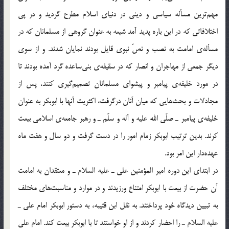
مهم‌ترين مسأله‌ سياسي و ديني در دنياي اسلام مطرح گرديد و در پي
اختلافاتي كه در اين باره پديد آمد شيعه به عنوان گروهي از مسلمانان كه در
مسأله‌ي امامت به نصب و نصّ نبوي قايل بودند نمايان شدند. و از سوي
ديگر جمعي از مهاجران و انصار كه در سقيفه‌ي بني‌ساعده گرد آمده بودند تا
در مورد خليفه‌ي پيامبر و پيشواي مسلمانان تصميم‌گيري كنند، پس از
مجادلات و بحث‌هايي كه ميان آنان درگرفت، اكثريت آنها با ابوبكر به عنوان
خليفه‌ي پيامبر ـ صلّي الله عليه و آله و سلّم ـ و رهبر جامعه‌ي اسلامي بيعت
كرند. بدين ترتيب ابوبكر زمام امور را در دست گرفت و دو سال و هفت ماه
عهده‌دار اين امر بود.
در ابتداي اين دوره امير المؤمنين علي ـ عليه السلام ـ و معتقدان به امامت
آن حضرت از بيعت با ابوبكر امتناع ورزيدند و در موارد و مناسبت‌هاي مختلف
به تبيين ديدگاه خود پرداختند. به نقل ابن قتيبه، به دستور ابوبكر امام علي ـ
عليه السلام ـ را احضار كردند و از او خواستند تا با ابوبكر بيعت كند. امام علي