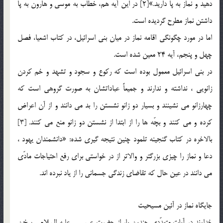
دهيد و نماز به پا داريد.»[2] در اين آيه هم، خطاب به موسي و هارون به پا
داشتن نماز مطرح گرديده است.
اما در مورد چگونگي اقامه نماز در ميان بني اسرائيل، در كتاب اشعيا، فصل
چهل و پنجم، آيه 24 معين شده است.
در بني اسرائيل معمول بوده است كه ركوع و سجود و تشهد و خم كردن
زانويي ، نداشته و ندارند و جميعاً عباداتشان به صورت گروهي است كه
چهارزانو مي نشينند و بسيار دو زانو نشستن را بد مي دانند و از آن اعراض
كرده و مي كنند و بچّه ها را از ابتدا از نشستن دو زانو منع مي كنند. [3]
بالاخره در كتاب گنجينه تلمود چنين نتيجه گيري شده: «دانشمندان يهود ،
دعا و نماز را چيزي بزرگتر و والاتر از در خواستي براي رفع احتياجات مادّي
مي دانند در عين حال كه تقاضاي زندگي جسماني را از ياد نبرده اند.
جايگاه نماز در آئين مسيحيت
خداوند در آيات متعدّدي چندين بار از حضرت عيسي ـ عليه السلام ـ سخن