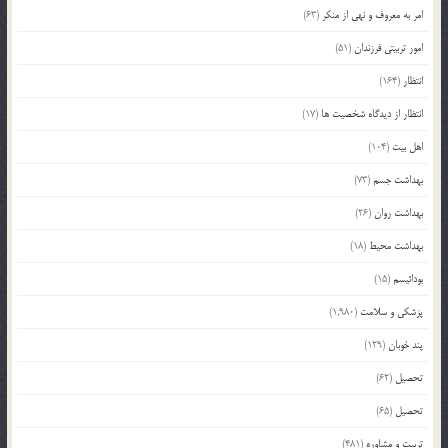
امر به معروف و نهی از منکر
(63)
امور تربیتی فرزندان
(51)
انتظار
(164)
انتظار از دیدگاه شخصیت ها
(17)
اهل بیت
(104)
بهداشت جسم
(73)
بهداشت روان
(26)
بهداشت محیط
(18)
بودائیسم
(15)
پزشکی و سلامت
(1,980)
پند خوبان
(129)
تحصیل
(62)
تحصیل
(65)
تربیت و مشاوره
(481)