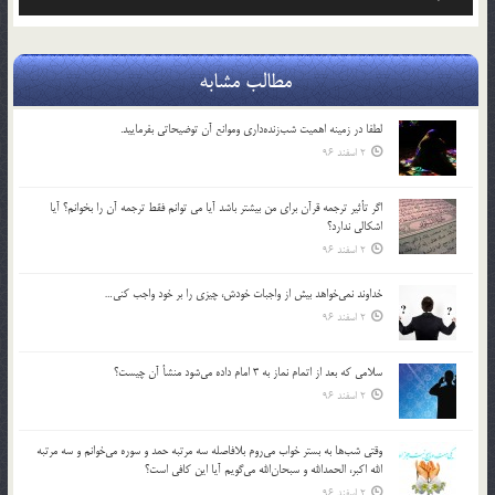
صوت
مطالب مشابه
لطفا در زمينه اهميت شب‌زنده‌داري وموانع آن توضيحاتي بفرماييد.
2 اسفند 96
اگر تأثير ترجمه قرآن براي من بيشتر باشد آيا مي توانم فقط ترجمه آن را بخوانم؟ آيا
اشكالي ندارد؟
2 اسفند 96
خداوند نمي‌خواهد بيش از واجبات خودش، چيزي را بر خود واجب كني…
2 اسفند 96
سلامي كه بعد از اتمام نماز به 3 امام داده مي‌شود منشأ آن چيست؟
2 اسفند 96
وقتي شب‌ها به بستر خواب مي‌روم بلافاصله سه مرتبه حمد و سوره مي‌خوانم و سه مرتبه
الله اكبر، الحمدالله و سبحان‌الله مي‌گويم آيا اين كافي است؟
2 اسفند 96