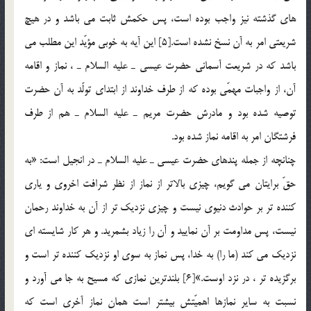
هاي گذشته نيز واجب بوده است، پس حكمش ثابت مي باشد و در هيچ
شريعتي امر به آن نسخ نشده است.[5] اين آيه به خوبي مؤيّد اين مطلب مي
باشد كه در شريعت آسماني حضرت عيسي ـ عليه السلام ـ ، نماز و اقامه
آن، از واجبات مهمّي بوده كه از طرف خداوند از ابتداي تولّد به آن حضرت
توصيه شده بود و مادرش حضرت مريم ـ عليه السلام ـ هم از طرف
فرشتگان امر به اقامه نماز شده بود.
چنانچه از جمله پندهاي حضرت عيسي ـ عليه السلام ـ در انجيل است: «به
حقّ برايتان مي گويم، چيزي بالاتر از نماز از نظر شرافت اخروي و ياري
كننده تر بر حوادث دنيوي نيست و چيزي نزديك تر از آن به خداوند رحمان
نيست، پس مداومت بر آن نماييد و آن را زياد بشمريد. و هر كار شايسته اي
نزديك مي كند (ما را) به خدا، پس نماز به سوي او نزديك كننده تر است و
برگزيده تر ، در نزد اوست.»[6] بلندترين نمازي كه مسيح به جا مي آورد و
نسبت به ساير نمازها اهميّتش بيشتر است همان نماز آخري است كه