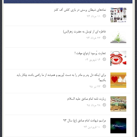
نمادهای شیطان پرستی در بازی کلش آف کلنز
11 مرداد 94
خاطره ای از توسل به حضرت زهرا(س)
23 خرداد 94
تجارت پُرسود ازدواج موقت !
16 شهریور 04
براي اينكه دل پدر و مادر را به دست آوريم و هميشه از ما راضي باشند چكار بايد
بكنيم؟
23 تیر 95
زیارت نامه امام صادق علیه السلام
28 مرداد 95
مراسم شهادت امام صادق (ع) سال 93
10 فروردین 94