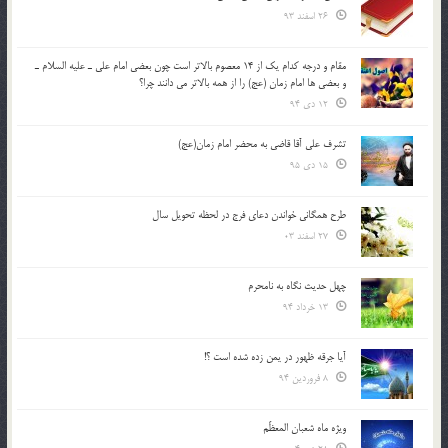
26 اسفند 93
مقام و درجه كدام يك از 14 معصوم بالاتر است چون بعضي امام علي ـ عليه السلام ـ
و بعضي ها امام زمان (عج) را از همه بالاتر مي دانند چرا؟
12 دی 94
تشرف علي آقا قاضي به محضر امام زمان(عج)
15 دی 95
طرح همگانی خواندن دعای فرج در لحظه تحویل سال
27 اسفند 03
چهل حدیث نگاه به نامحرم
13 خرداد 94
آیا جرقه ظهور در یمن زده شده است ؟!
8 فروردین 94
ویژه ماه شعبان المعظّم