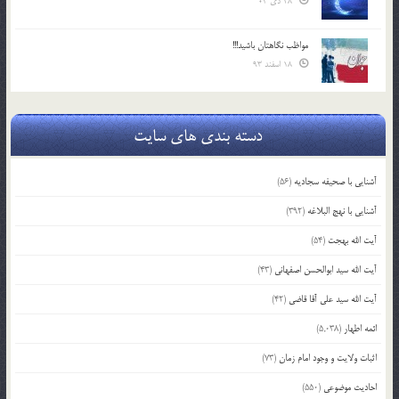
28 دی 04
مواظب نگاهتان باشید!!!
18 اسفند 93
دسته بندی های سایت
آشنایی با صحیفه سجادیه
(56)
آشنایی با نهج البلاغه
(392)
آیت الله بهجت
(54)
آیت الله سید ابوالحسن اصفهانی
(43)
آیت الله سید علی آقا قاضی
(42)
ائمه اطهار
(5,038)
اثبات ولایت و وجود امام زمان
(73)
احادیث موضوعی
(550)