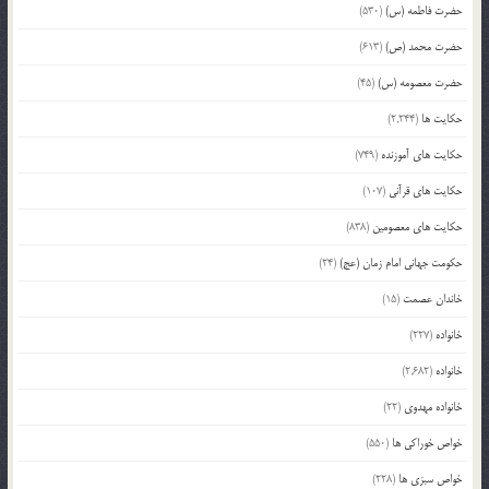
حضرت فاطمه (س)
(530)
حضرت محمد (ص)
(613)
حضرت معصومه (س)
(45)
حکایت ها
(2,244)
حکایت های آموزنده
(749)
حکایت های قرآنی
(107)
حکایت های معصومین
(838)
حکومت جهانی امام زمان (عج)
(24)
خاندان عصمت
(15)
خانواده
(227)
خانواده
(2,682)
خانواده مهدوی
(22)
خواص خوراکی ها
(550)
خواص سبزی ها
(228)