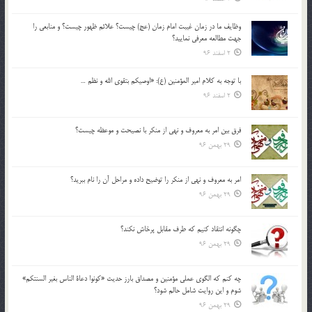
وظايف ما در زمان غيبت امام زمان (عج) چيست؟ علائم ظهور چيست؟ و منابعي را
جهت مطالعه معرفي نماييد؟
2 اسفند 96
با توجه به كلام امير المؤمنين (ع): «اوصيكم بتقوي الله و نظم …
2 اسفند 96
فرق بين امر به معروف و نهي از منكر با نصيحت و موعظه چيست؟
29 بهمن 96
امر به معروف و نهي از منكر را توضيح داده و مراحل آن را نام ببريد؟
29 بهمن 96
چگونه انتقاد كنيم كه طرف مقابل پرخاش نكند؟
29 بهمن 96
چه كنم كه الگوي عملي مؤمنين و مصداق بارز حديث «كونوا دعاة الناس بغير السنتكم»
شوم و اين روايت شامل حالم شود؟
29 بهمن 96