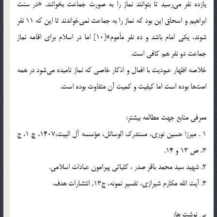
يازده نفر مي‌رسيد تا بتوانند نماز را به صورت جماعت بخوانند. «در سنت
ابراهيم و اسحاق اين بود كه نماز را به جماعت نمي‌خواندند تا اين كه 11 نفر
شوند، يكي امام باشد و ده نفر مأموم»[10] اما در اسلام براي اقامه نماز
جماعت دو نفر هم كافي است.
خلاصه اظهار عبوديت با افعال و اذكار خاصي كه نماز ناميده مي‌شود در همه
امت‌ها بوده است اما كيفيت و كميت آن متفاوت بوده است.
معرفي منابع جهت مطالعه بيشتر:
1 . ميرزا حسين نوري، مستدرك الوسائل، مؤسسه آل البيت،1407، چ 1، ج
3، ص 13 و 14.
2. شهيد سيد محمد باقر صدر ، كلياتي پيرامون عبادات اسلامي.
3. آيت الله مكارم شيرازي، تفسير نمونه، ج13, انتشارات هدف.
پي نوشت ها: