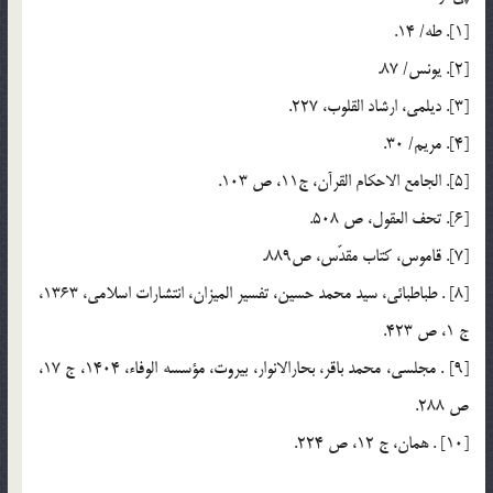
[1]. طه/ 14.
[2]. يونس/ 87.
[3]. ديلمي، ارشاد القلوب، 227.
[4]. مريم/ 30.
[5]. الجامع الاحكام القرآن، ج11، ص 103.
[6]. تحف العقول، ص 508.
[7]. قاموس، كتاب مقدّس، ص889.
[8] . طباطبائي، سيد محمد حسين، تفسير الميزان، انتشارات اسلامي، 1363،
ج 1، ص 423.
[9] . مجلسي، محمد باقر، بحارالانوار، بيروت، مؤسسه الوفاء، ‌1404، ج 17،
ص 288.
[10] . همان، ج 12، ص 224.