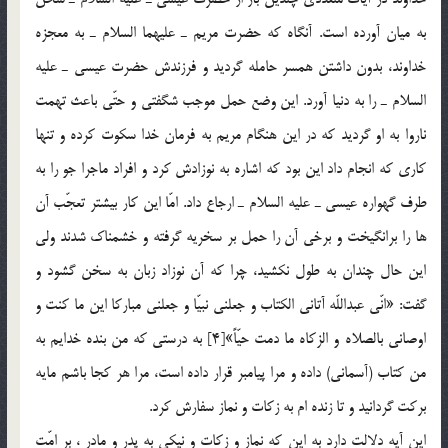
به ميان آورده است. آنگاه كه حضرت مريم ـ عليهما السلام ـ به معجزه
خداوند، بدون داشتن همسر حامله گرديد و فرزندش حضرت عيسي ـ عليه
السلام ـ را به دنيا آورد. اين وضع حمل موجب شگفتي و حتّي باعث تهمت
ناروا به او گرديد كه در اين هنگام مريم به فرمان خدا سكوت كرده و تنها
كاري كه انجام داد اين بود كه اشاره به نوزادش كرد و افراد ماجرا جو را به
طرف گهواره عيسي ـ عليه السلام ـ ارجاع داد. امّا اين كار بيشتر تعجّب آن
ها را برانگيخت و برخي آن را حمل بر سخريه گرفته و خشمناك شدند ولي
اين حال چندان به طول نكشيد، چرا كه آن نوزاد زبان به سخن گشود و
گفت: «انّي عبداللّه آتاني الكتاب و جعلني نبيّا و جعلني مباركا اين ما كنت و
اوصاني بالصلاه و الزكاه ما دمت حيّاً»[4] به درستي كه من بنده خدايم به
من كتاب (آسماني) داده و مرا پيامبر قرار داده است، مرا هر كجا باشم مايه
بركت گردانيد و تا زنده ام به زكات و نماز سفارش كرد.
اين آيه دلالت دارد به اين كه نماز و زكات و نيكي به پدر و مادر ، بر امّت