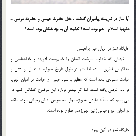
آيا نماز در شريعت پيامبران گذشته ، مثل حضرت عيسي و حضرت موسي ـ
عليهما السلام ـ هم بوده است؟ کيفيت آن به چه شکلي بوده است؟
جايگاه نماز در اديان غير ابراهيمي
از آنجائي كه خداوند سرشت انسان را خداپرست آفريده و خداشناسي و
خداگرايي فطري است، لذا بشر در طول تاريخ همواره به دنبال پرستش و
عبادت معبودي بوده است كه مظهر و نمود عيني آن عبادت در اديان الهي،
در نماز تجلّي يافته است. امّا اگر بيشتر درباره اين موضوع كنكاش كنيم در
مي يابيم كه مسأله نيايش به ويژه نماز، مخصوص اديان وحياني نبوده، بلكه
در اديان غير وحياني (غير الهي) هم مطرح بوده است.
جايگاه نماز در آئين يهود