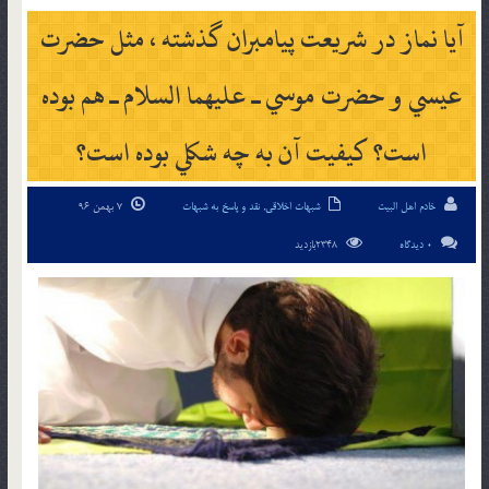
آيا نماز در شريعت پيامبران گذشته ، مثل حضرت
عيسي و حضرت موسي ـ عليهما السلام ـ هم بوده
است؟ کيفيت آن به چه شکلي بوده است؟
خادم اهل البیت
شبهات اخلاقی
,
نقد و پاسخ به شبهات
7 بهمن 96
0 دیدگاه
2348بازدید