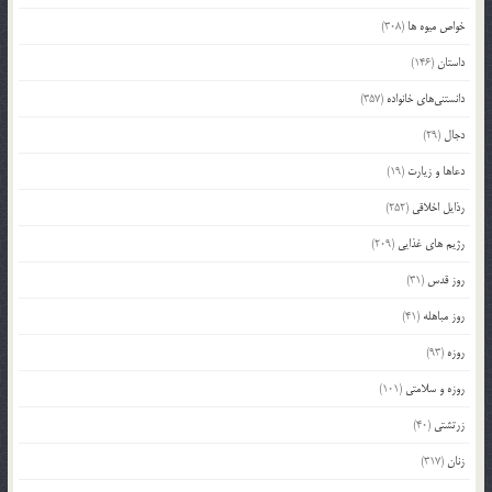
خواص میوه ها
(308)
داستان
(146)
دانستنی‌های خانواده
(357)
دجال
(29)
دعاها و زیارت
(19)
رذایل اخلاقی
(252)
رژیم های غذایی
(209)
روز قدس
(31)
روز مباهله
(41)
روزه
(93)
روزه و سلامتی
(101)
زرتشتی
(40)
زنان
(317)