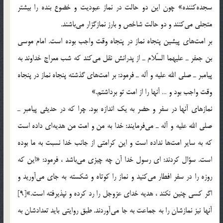
سجده‌كننده» چون اين دو حالت در نماز عبوديت و خضوع بنده را بيشتر
متجلي مي‌كنند و دو حالت شاخص و بارز نمازگزار مي‌باشند.
بر امت‌هاي پيشين پنجاه نماز در پنجاه وقت واجب بوده است. امام موسي
بن جعفر ـ عليهما السّلام ـ از پدرانش نقل مي‌كند كه شب معراج خداوند به
پيامبر ـ صلي الله عليه و آله ـ فرمود: بر امت‌هاي گذشته پنجاه نماز در پنجاه
وقت واجب بود و … آنها را از امت تو برداشتم.»
نمازهاي آنها در سفر و حضر به يك اندازه بود. چرا كه در حديثي پيامبر ـ
صلي الله عليه و آله ـ مي‌فرمايند: خدا به من و امت من هديه‌اي داده است
كه به ساير امت‌ها نداده است و اين كرامتي از جانب خدا نسبت به ما بوده
است. سؤال كردند: اي رسول خدا آن چه چيزي مي‌باشد ، فرمود: «اين كه
روزه را در سفر افطار مي‌كنيد و نماز را كوتاه و شكسته به جاي مي‌آوريد و
اگر كسي چنين نكند ، هديه خداي عزوجل را رد كرده و نپذيرفته است.»[9]
آنها نيز نمازشان را به جماعت به جا مي‌آوردند. طبق روايتي بايد تعدادشان به