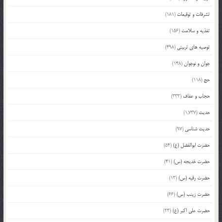
تشرفات و توقیعات
(181)
تغذیه و سلامت
(156)
توصیه های تربیتی
(498)
جوان و نوجوان
(148)
حج
(118)
حجاب و عفاف
(333)
حدیث
(1,737)
حدیث شناسی
(97)
حضرت ابوالفضل (ع)
(54)
حضرت خدیجه (س)
(41)
حضرت رقیه (س)
(13)
حضرت زینب (س)
(66)
حضرت علی اکبر (ع)
(23)