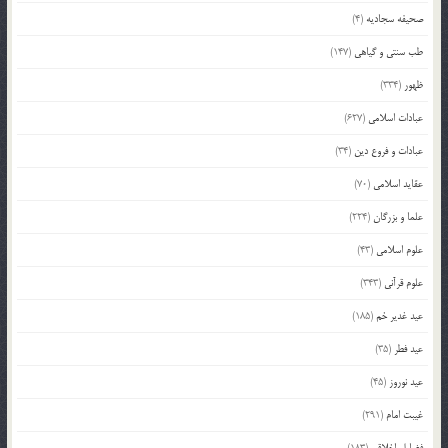
صحیفه سجادیه
(4)
طب سنتی و گیاهی
(147)
ظهور
(334)
عبادات اسلامی
(627)
عبادات و فروع دین
(34)
عقاید اسلامی
(70)
علما و بزرگان
(224)
علوم اسلامی
(43)
علوم قرآنی
(343)
عید غدیر خم
(185)
عید فطر
(35)
عید نوروز
(45)
غیبت امام
(291)
فضایل اخلاقی
(183)