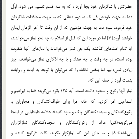
حضرتش با شاگردان خود بجا آورد ، كه به سه قسم تقسيم مي شود. اوّل
دعا به جهت خودش في نفسه، دوم دعائي كه به جهت محافظت شاگردان
خود فرمود، سوم دعا به جهت مؤمنين كه از آن وقت تا آخر الزمان ايمان
خواهند آورد.[7] اما در مورد اين كه قبل از اسلام به چه نحو نماز مي‌خواندند،
آيا تمام امت‌هاي گذشته يك جور نماز مي‌خواندند يا نمازهاي آنها متفاوت
بوده است، در چه وقت يا چه تعداد و با چه اذكاري نماز مي‌خواندند، چيز
زيادي نمي‌دانيم اما بعضي نكات را كه مي‌توان با توجه به آيات و روايات
بدست آورد از جمله اين که:
نماز آنها ركوع و سجود داشته است. آيه 125 بقره مي‌گويد: «ما به ابراهيم و
اسماعيل امر كرديم كه خانه مرا براي طواف‌كنندگان و مجاوران و
ركوع‌كنندگان و سجده‌كنندگان پاك و منزه كنيد». علامه طباطبايي در اينجا
مي‌گويد:‌«گويا مراد از ركوع‌كنندگان و سجده‌كنندگان نماز‌گزاران
مي‌باشد»[8] و به جاي اين كه نمازگزار بگويد، گفت «ركوع كننده و