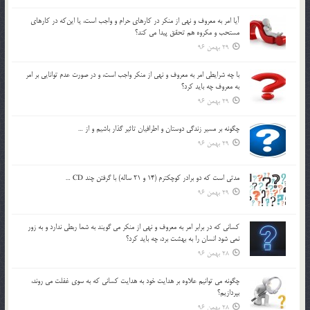
آيا امر به معروف و نهي از منكر در كارهاي حرام و واجب است، يا اين‌كه در كارهاي
مستحب و مكروه هم تحقق پيدا مي كند؟
29 بهمن 96
با چه شرايطي امر به معروف و نهي از منکر واجب است، و در صورت عدم توانايي بر امر
به معروف چه بايد کرد؟
29 بهمن 96
چگونه بر مسير زندگي دوستان و اطرافيان تاثير گذار باشيم و از …
29 بهمن 96
مدتي است كه دو برادر كوچكترم (14 و 21 ساله) با گرفتن چند CD …
29 بهمن 96
كساني كه در برابر امر به معروف و نهي از منكر مي گويند به شما ربطي ندارد و به زور
نمي شود انسان را به بهشت برد، چه بايد كرد؟
28 بهمن 96
چگونه مي توانيم علاوه بر هدايت خود به هدايت كساني كه به سوي غفلت مي روند،
بپردازيم؟
28 بهمن 96