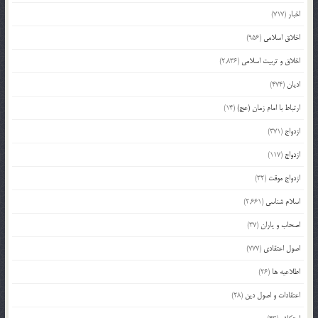
اخبار
(717)
اخلاق اسلامی
(956)
اخلاق و تربیت اسلامی
(2,836)
ادیان
(474)
ارتباط با امام زمان (عج)
(14)
ازدواج
(371)
ازدواج
(117)
ازدواج موقت
(32)
اسلام شناسی
(2,661)
اصحاب و یاران
(37)
اصول اعتقادی
(777)
اطلاعیه ها
(26)
اعتقادات و اصول دین
(28)