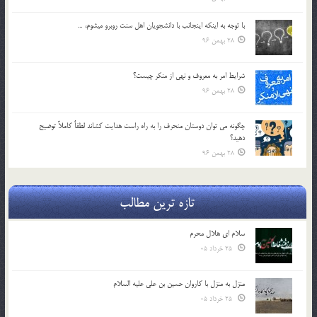
با توجه به اينكه اينجانب با دانشجويان اهل سنت روبرو مي‎شوم، …
28 بهمن 96
شرايط امر به معروف و نهي از منكر چيست؟
28 بهمن 96
چگونه مي توان دوستان منحرف را به راه راست هدايت كشاند لطفاٌ كاملاً توضيح
دهيد؟
28 بهمن 96
تازه ترین مطالب
سلام ای هلال محرم
25 خرداد 05
منزل به منزل با کاروان حسین بن علی علیه السلام
25 خرداد 05