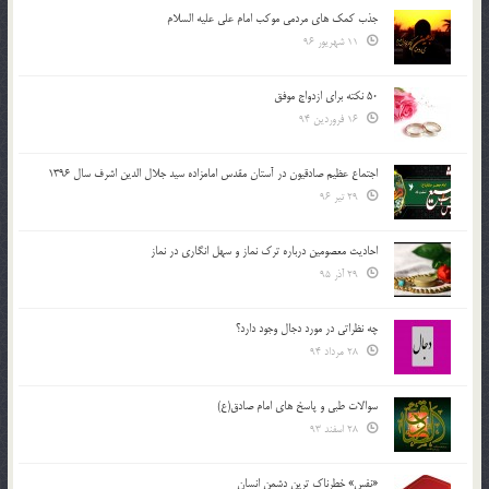
جذب کمک های مردمی موکب امام علی علیه السلام
11 شهریور 96
50 نکته برای ازدواج موفق
16 فروردین 94
اجتماع عظیم صادقیون در آستان مقدس امامزاده سید جلال الدین اشرف سال 1396
29 تیر 96
احادیث معصومین درباره ترک نماز و سهل انگاری در نماز
29 آذر 95
چه نظراتی در مورد دجال وجود دارد؟
28 مرداد 94
سوالات طبی و پاسخ های امام صادق(ع)
28 اسفند 93
«نفس» خطرناک ترین دشمن انسان