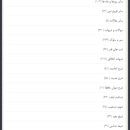
سایر روزها و ماه ها
(103)
سایر فروع دین
(72)
سایر مقالات
(5)
سوالات و شبهات
(420)
سیر و سلوک
(274)
شب های قدر
(46)
شبهات اخلاقی
(217)
شرح احادیث
(51)
شرح حدیث
(550)
شرح دیوان حافظ
(11)
شناخت امام
(440)
شهید دستغیب
(38)
شیخ مفید
(42)
شیعه شناسی
(69)