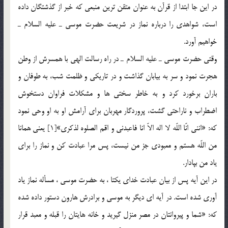
در اين جا ابتدا از قرآن به عنوان متقن ترين منبعي كه خبر از گذشتگان داده
است، شواهدي را درباره نماز در شريعت حضرت موسي ـ عليه السلام ـ
خواهيم آورد.
وقتي حضرت موسي ـ عليه السلام ـ در راه رسالت الهي با همسرش از وطن
هجرت نمود و سر به بيابان گذاشت و در تاريكي و ظلمت شب، به طوفان و
باران برخورد كرد و به خاطر سختي ها و مشكلات فراوان دستخوش
اضطراب و ناراحتي گشت، پروردگار مهربان براي آرامش او به او وحي نمود
كه: «انني انّا اللّه لا اله الاّ انا فاعبدني و اقم الصلوه لذكري»[1] يعني همانا
من اللّه هستم و معبودي جز من نيست، پس مرا عبادت كن و نماز را براي
ياد من بپادار.
در اين آيه پس از بيان عبادت خداي يكتا ، به حضرت موسي ، مسأله نماز ياد
آوري شده است. در آيه اي ديگر به موسي و برادرش هارون دستور داده شده
كه: «شما و پيروانتان در مصر منزل گيريد و خانه هايتان را قبله و معبد قرار