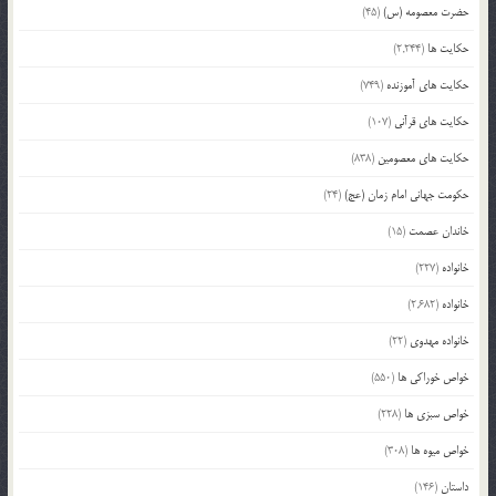
حضرت معصومه (س)
(45)
حکایت ها
(2,244)
حکایت های آموزنده
(749)
حکایت های قرآنی
(107)
حکایت های معصومین
(838)
حکومت جهانی امام زمان (عج)
(24)
خاندان عصمت
(15)
خانواده
(227)
خانواده
(2,682)
خانواده مهدوی
(22)
خواص خوراکی ها
(550)
خواص سبزی ها
(228)
خواص میوه ها
(308)
داستان
(146)