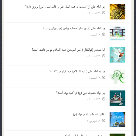
چرا امام علی (ع) نسبت به همه انبیاء غیر از خاتم انبیاء (ص) برتری دارد؟
29 اسفند 03
چرا امام علی (ع) بر سایر صحابه پیامبر (ص) برتری دارد؟
29 اسفند 03
آیا شمشیر (ذوالفقار ) امیر المومنین علیه السلام دو سر داشته است؟
29 اسفند 03
چرا به امام علی (علیه السلام) حیدرکرار می گفتند؟
29 اسفند 03
چرا تولد حضرت علی (ع) در کعبه بوده است؟
29 اسفند 03
اخلاق اجتماعی امام جواد (ع)
16 شهریور 03
روش‌شناسی مناظره‌های امام جواد (ع)