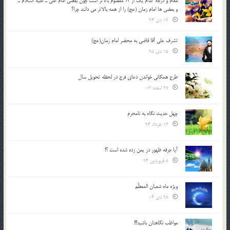
مقام و درجه كدام يك از 14 معصوم بالاتر است چون بعضي امام علي ـ عليه السلام ـ
و بعضي ها امام زمان (عج) را از همه بالاتر مي دانند چرا؟
12 دی 94
تشرف علي آقا قاضي به محضر امام زمان(عج)
15 دی 95
طرح همگانی خواندن دعای فرج در لحظه تحویل سال
27 اسفند 03
چهل حدیث نگاه به نامحرم
13 خرداد 94
آیا جرقه ظهور در یمن زده شده است ؟!
8 فروردین 94
ویژه ماه شعبان المعظّم
28 دی 04
مواظب نگاهتان باشید!!!