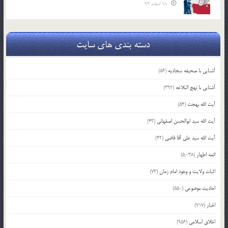
18 اسفند 93
دسته بندی های سایت
آشنایی با صحیفه سجادیه
(56)
آشنایی با نهج البلاغه
(392)
آیت الله بهجت
(54)
آیت الله سید ابوالحسن اصفهانی
(43)
آیت الله سید علی آقا قاضی
(42)
ائمه اطهار
(5,038)
اثبات ولایت و وجود امام زمان
(73)
احادیث موضوعی
(550)
اخبار
(717)
اخلاق اسلامی
(956)