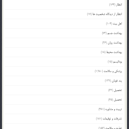
انتظار
(164)
انتظار از دیدگاه شخصیت ها
(17)
اهل بیت
(104)
بهداشت جسم
(73)
بهداشت روان
(26)
بهداشت محیط
(18)
بودائیسم
(15)
پزشکی و سلامت
(1,980)
پند خوبان
(129)
تحصیل
(62)
تحصیل
(65)
تربیت و مشاوره
(481)
تشرفات و توقیعات
(181)
تغذیه و سلامت
(156)