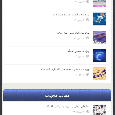
3 بهمن 04
ویژه نامه میلاد سه خورشید دشت کربلا
2 بهمن 04
ویژه میلاد امام حسین علیه السلام
2 بهمن 04
ویژه ماه شعبان المعظّم
28 دی 04
ویژه مبعث حضرت محمد صلی الله علیه و اله و سلم
25 دی 04
مطالب محبوب
نمادهای شیطان پرستی در بازی کلش آف کلنز
11 مرداد 94