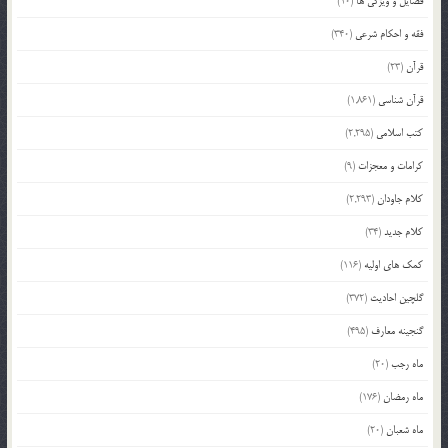
فضایل و ویژگی ها
(10)
فقه و احکام شرعی
(340)
قرآن
(23)
قرآن شناسی
(1,861)
کتب اسلامی
(2,295)
کرامات و معجزات
(9)
کلام جاودان
(2,293)
کلام جدید
(34)
کمک های اولیه
(116)
گلچین احادیث
(372)
گنجینه معارف
(495)
ماه رجب
(20)
ماه رمضان
(176)
ماه شعبان
(20)