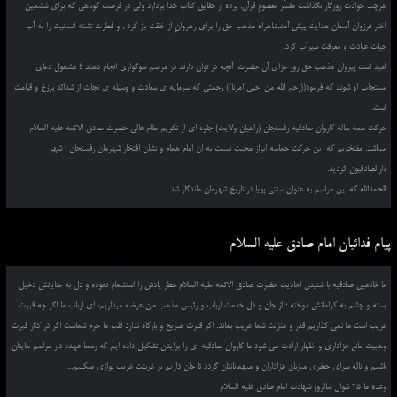
هرچند حوادث روزگار نگذاشت مفسّر معصومِ قرآن, پرده از حقایق کتاب خدا بردارد ولی در فرصت کوتاهی که برای ششمین
اختر فرزوان آسمان هدایت پیش آمد,شاهراه مذهب حق را برای رهروانِ از خلقت باز کرد , و فطرت تشنه انسانیت را به آب
حیات عبادت و معرفت سیرآب کرد.
امید است پیروان مذهب حق روز عزای آن حضرت, آنچه در توان دارند در مراسم سوگواری انجام دهند تا مشمول دعای
مستجاب او شوند که فرمود((رحم الله من احیی امرنا)) رحمتی که سرمایه ی سعادت و وسیله ی نجات از شدائد برزخ و قیامت
است.
حرکت همه ساله کاروان صادقیه رفسنجان (راهیان ولایت) جلوه ای از تکریم مقام عالی حضرت صادق الائمه علیه السلام
میباشد. مفتخریم که این حرکت حماسه ابراز محبت نسبت به آن امام همام و نشان افتخار شهرمان رفسنجان ؛ شهر
دارالصادقیون گردید.
الحمدالله که این مراسم به عنوان سنتی پویا در تاریخ شهرمان ماندگار شد.
پیام فدائیان امام صادق علیه السلام
ما خادمین صادقیه با شنیدن احادیث حضرت صادق الائمه علیه السلام عطر یادش را استشمام نموده و دل به عنایاتش دخیل
بسته و چشم به کراماتش دوخته ؛ از جان و دل خدمت ارباب و رئیس مذهب مان عرضه میداریم، ای ارباب ما اگر چه قبرت
غریب است ما نمی گذاریم قدر و منزلت شما غریب بماند. اگر قبرت ضریح و بارگاه ندارد قلب ما حرم شماست اگر در کنار قبرت
وهابیت مانع عزاداری و اظهار ارادت می شود ما کاروان صادقیه ای را برایتان تشکیل داده ایم که رسما عهده دار مراسم هایتان
باشیم و ناله سرای جعفری میزبان عزاداران و میهمانانتان گردد تا جان داریم بر غربتت غریب نوازی میکنیم...
وعده ما 25 شوال سالروز شهادت امام صادق علیه السلام