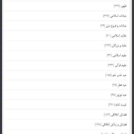
ظهور
(334)
عبادات اسلامی
(627)
عبادات و فروع دین
(34)
عقاید اسلامی
(70)
علما و بزرگان
(224)
علوم اسلامی
(43)
علوم قرآنی
(343)
عید غدیر خم
(185)
عید فطر
(35)
عید نوروز
(45)
غیبت امام
(291)
فضایل اخلاقی
(183)
فضایل و رذایل اخلاقی
(168)