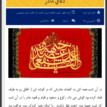
دعاي مادر
خادم اهل البیت
ائمه اطهار
,
حضرت فاطمه (س)
,
حکایت ها
,
حکایت های معصومین
7 فروردین 94
0 دیدگاه
2371بازدید
در آن شب همه اش به كلمات مادرش كه در گوشه اي از اطاق رو به طرف
قبله كرده بود گوش مي داد. ركوع و سجود و قيام و قعود مادر را در آن شب
كه شب جمعه بود، تحت نظر داشت . با اينكه هنوز كودك بود، مراقب بود