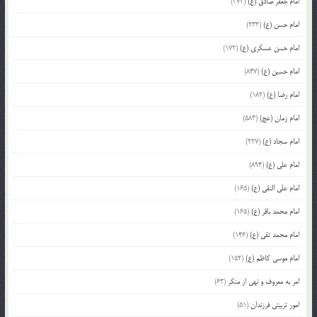
امام جعفر صادق (ع)
(372)
امام حسن (ع)
(233)
امام حسن عسکری (ع)
(172)
امام حسین (ع)
(847)
امام رضا (ع)
(182)
امام زمان (عج)
(583)
امام سجاد (ع)
(227)
امام علی (ع)
(894)
امام علی النقی (ع)
(165)
امام محمد باقر (ع)
(165)
امام محمد تقی (ع)
(146)
امام موسی کاظم (ع)
(152)
امر به معروف و نهی از منکر
(63)
امور تربیتی فرزندان
(51)