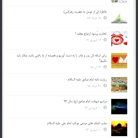
خاطره ای از توسل به حضرت زهرا(س)
23 خرداد 94
تجارت پُرسود ازدواج موقت !
16 شهریور 04
براي اينكه دل پدر و مادر را به دست آوريم و هميشه از ما راضي باشند چكار بايد
بكنيم؟
23 تیر 95
زیارت نامه امام صادق علیه السلام
28 مرداد 95
مراسم شهادت امام صادق (ع) سال 93
10 فروردین 94
جذب کمک های مردمی موکب امام علی علیه السلام
11 شهریور 96