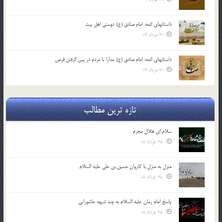
داستانهای ائمه: امام صادق (ع): دوستی اهل بیت
21 مرداد 03
داستانهای ائمه: امام صادق (ع): مدارا با مردم در پس گرفتن قرض
21 مرداد 03
تازه ترین مطالب
سلام ای هلال محرم
25 خرداد 05
منزل به منزل با کاروان حسین بن علی علیه السلام
25 خرداد 05
پاسخ امام زمان علیه السلام به چند شبهه عاشورایی
25 خرداد 05