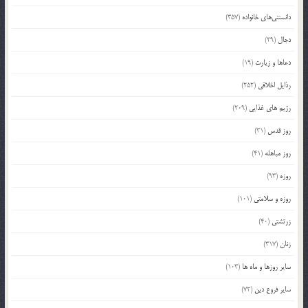
دانستنی‌های خانواده
(357)
دجال
(29)
دعاها و زیارت
(19)
رذایل اخلاقی
(252)
رژیم های غذایی
(209)
روز قدس
(31)
روز مباهله
(41)
روزه
(93)
روزه و سلامتی
(101)
زرتشتی
(40)
زنان
(317)
سایر روزها و ماه ها
(103)
سایر فروع دین
(72)