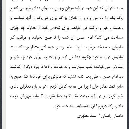
ببيند مادرش كه اين همه در باره مردان و زنان مسلمان دعاي خير مي كند و
يك يك را نام مي برد و از خداي بزرگ براي هر يك از آنها سعادت و
رحمت و خير و بركت مي خواهد، براي شخص خود از خداوند چه چيزي
مساءلت مي كند؟ امام حسن آن شب را تا صبح نخوابيد و مراقب كار
مادرش ، صديقه مرضيه عليهاالسلام بود. و همه اش منتظر بود كه ببيند
مادرش در باره خود چگونه دعا مي كند و از خداوند براي خود چه خير و
سعادتي مي خواهد؟ شب صبح شد و به عبادت و دعا در باره ديگران گذشت
. و امام حسن ، حتي يك كلمه نشنيد كه مادرش براي خود دعا كند. صبح به
مادر گفت :مادر جان ! چرا من هرچه گوش كردم ، تو در باره ديگران دعاي
خير كردي و در باره خودت يك كلمه دعا نكردي ؟. مادر مهربان جواب
داد:پسرك عزيزم ! اول همسايه ، بعد خانه خود.
داستان راستان / استاد مطهري