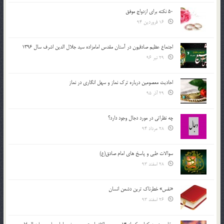
50 نکته برای ازدواج موفق
16 فروردین 94
اجتماع عظیم صادقیون در آستان مقدس امامزاده سید جلال الدین اشرف سال 1396
29 تیر 96
احادیث معصومین درباره ترک نماز و سهل انگاری در نماز
29 آذر 95
چه نظراتی در مورد دجال وجود دارد؟
28 مرداد 94
سوالات طبی و پاسخ های امام صادق(ع)
28 اسفند 93
«نفس» خطرناک ترین دشمن انسان
26 اسفند 93