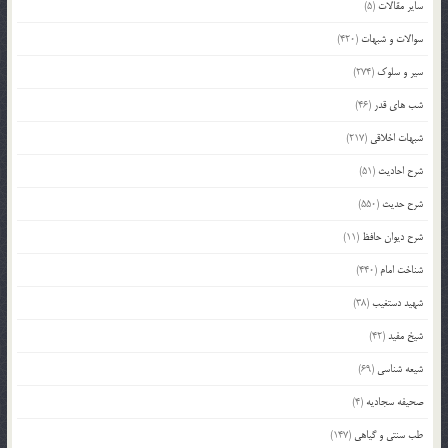
سایر مقالات
(5)
سوالات و شبهات
(420)
سیر و سلوک
(274)
شب های قدر
(46)
شبهات اخلاقی
(217)
شرح احادیث
(51)
شرح حدیث
(550)
شرح دیوان حافظ
(11)
شناخت امام
(440)
شهید دستغیب
(38)
شیخ مفید
(42)
شیعه شناسی
(69)
صحیفه سجادیه
(4)
طب سنتی و گیاهی
(147)