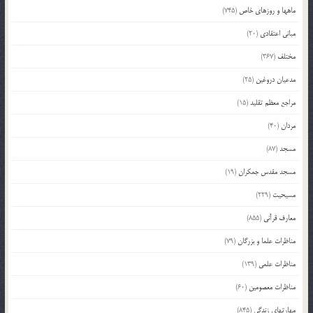
ماهها و روزهای خاص
(745)
مبانی اعتقادی
(20)
مختلف
(367)
مدعیان دروغین
(25)
مراجع معظم تقلید
(15)
مردان
(40)
مسجد
(87)
مسجد مقدس جمکران
(19)
مسیحیت
(229)
معارف قرآنی
(855)
مناظرات علما و بزرگان
(79)
مناظرات علمی
(139)
مناظرات معصومین
(60)
مهارتهای زندگی
(845)