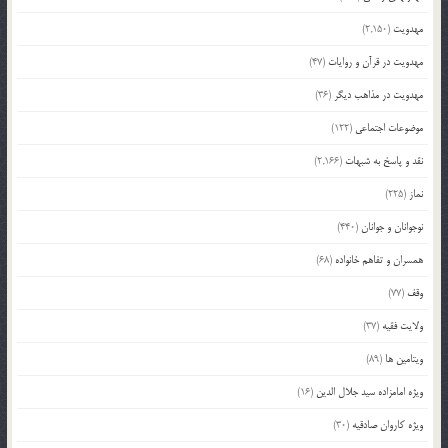
مهدویت
(2,150)
مهدویت در قرآن و روایات
(47)
مهدویت در مذاهب دیگر
(36)
موضوعات اجتماعی
(122)
نقد و پاسخ به شبهات
(2,166)
نماز
(225)
نوجوانان و جوانان
(440)
همسران و تفاهم خانواده
(68)
وقف
(77)
ولایت فقیه
(37)
ویتامین ها
(89)
ویژه امامزاده سید جلال الدین
(16)
ویژه کاروان صادقیه
(30)