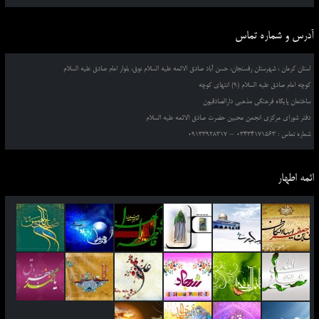
آدرس و شماره تماس
استان کرمان ، شهرستان رفسنجان، حسن آباد صادق الائمه علیه السلام نوق، بلوار امام صادق علیه السلام
کوچه امام صادق علیه السلام (9) انتهای کوچه
ساختمان پایگاه فرهنگی مذهبی دارالصادقیون
دفتر شورای مرکزی انجمن محبین حضرت صادق الائمه علیه السلام
شماره تماس : 03434171563 – 09133928317
ائمه اطهار