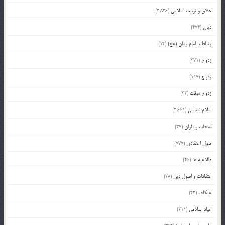
اخلاق و تربیت اسلامی
(2,836)
ادیان
(474)
ارتباط با امام زمان (عج)
(14)
ازدواج
(371)
ازدواج
(117)
ازدواج موقت
(32)
اسلام شناسی
(2,661)
اصحاب و یاران
(37)
اصول اعتقادی
(777)
اطلاعیه ها
(26)
اعتقادات و اصول دین
(28)
اعتکاف
(43)
اعیاد اسلامی
(211)