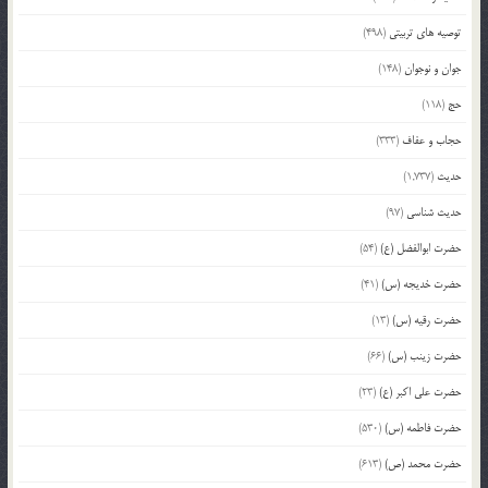
توصیه های تربیتی
(498)
جوان و نوجوان
(148)
حج
(118)
حجاب و عفاف
(333)
حدیث
(1,737)
حدیث شناسی
(97)
حضرت ابوالفضل (ع)
(54)
حضرت خدیجه (س)
(41)
حضرت رقیه (س)
(13)
حضرت زینب (س)
(66)
حضرت علی اکبر (ع)
(23)
حضرت فاطمه (س)
(530)
حضرت محمد (ص)
(613)