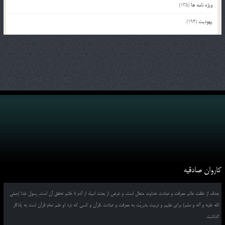
ویژه نامه ها
(135)
یهودیت
(194)
کاروان صادقیه
هدف از خلقت عالم معرفت و عبادت خداوند متعال است, و غرض از بعثت انبیاء از آدم تا خاتم تحقق آن است, رسول خدا (صلی
الله علیه و آله و سلم) برای تعلیم و تربیت بشریّت به معرفت و عبادت ,قرآن و کسی که نزد او علم تمام قرآن است به یادگار
گذاشت.