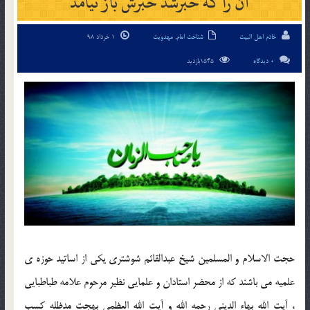
آن را که خبرشد خبرش باز نيامد
خادم اهل البیت
شناخت امام
,
مهدویت
1 خرداد 98
0 دیدگاه
1545بازدید
حجت الاسلام و المسلمين شيخ عبدالقائم شوشتري يکي از اساتيد حوزه ي
علميه مي باشند که از محضر استادان و علمايي نظير مرحوم علامه طباطبايي
، آيت الله بهاء الديني رحمه الله و آيت الله العظمي بهجت مدظله کسب