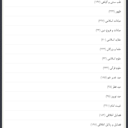
طب سنتی و گیاهی
(147)
ظهور
(334)
عبادات اسلامی
(627)
عبادات و فروع دین
(34)
عقاید اسلامی
(70)
علما و بزرگان
(224)
علوم اسلامی
(43)
علوم قرآنی
(343)
عید غدیر خم
(185)
عید فطر
(35)
عید نوروز
(45)
غیبت امام
(291)
فضایل اخلاقی
(183)
فضایل و رذایل اخلاقی
(168)