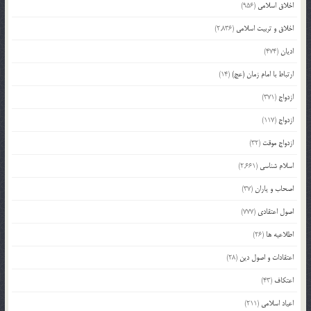
اخلاق اسلامی
(956)
اخلاق و تربیت اسلامی
(2,836)
ادیان
(474)
ارتباط با امام زمان (عج)
(14)
ازدواج
(371)
ازدواج
(117)
ازدواج موقت
(32)
اسلام شناسی
(2,661)
اصحاب و یاران
(37)
اصول اعتقادی
(777)
اطلاعیه ها
(26)
اعتقادات و اصول دین
(28)
اعتکاف
(43)
اعیاد اسلامی
(211)