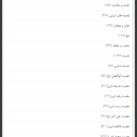
تغذیه و سلامت
(156)
توصیه های تربیتی
(498)
جوان و نوجوان
(148)
حج
(118)
حجاب و عفاف
(333)
حدیث
(1,737)
حدیث شناسی
(97)
حضرت ابوالفضل (ع)
(54)
حضرت خدیجه (س)
(41)
حضرت رقیه (س)
(13)
حضرت زینب (س)
(66)
حضرت علی اکبر (ع)
(23)
حضرت فاطمه (س)
(530)
حضرت محمد (ص)
(613)