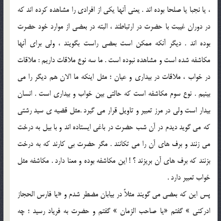
، يا نجبا يا صلحا بوده اند . يعني آنها يکي از افرادي را مشاهده کرده اند که
در دوران غيبت با حضرت در ارتباطند ، البته در بعضي از موارد خود حضرت
بوده اند . ديگر آنکه ممکن است بعضي راست بگويند ، ولي براي آنها
مکاشفه شده است و مشاهده نبوده است . ما سه نوع ملاقات داريم : ملاقات
در خواب ، ملاقات در بيداري و عيان ؛ مثل اينکه ما الان هم ديگر را مي
بينيم . نوع سوم مکاشفه است که حالتي بين خواب و بيداري است . انسان
بيدار است ولي در مرز تعبير و تاويل قرار مي گيرد .مثل قضيه ي سيد رشتي
که مي گويد ديدم در آن شب حضرت در باغي ايستاده اند و با بيل به درخت
مي زنند و برف هاي آن را مي تکانند . مگر حضرت بي کارند که به درخت
بزنند که برف هاي آن بريزند ؟ ! اين مکاشفه بوده و معنا دارد . مکاشفه مثل
خواب تعبير دارد .
پس اين که بعضي مي گويند مثلاً در بيابان مضطر شدم و «يا فارس الحجاز
ادرکني » گفتم «يا صاحب الزمان » گفتم و حضرت به فرياد رسيد ؛ چه