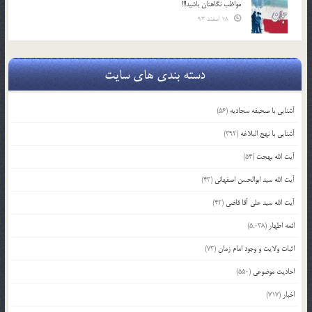
مواظب نگاهتان باشید!!!
18 اسفند 93
دسته بندی های سایت
آشنایی با صحیفه سجادیه
(56)
آشنایی با نهج البلاغه
(392)
آیت الله بهجت
(54)
آیت الله سید ابوالحسن اصفهانی
(43)
آیت الله سید علی آقا قاضی
(42)
ائمه اطهار
(5,038)
اثبات ولایت و وجود امام زمان
(73)
احادیث موضوعی
(550)
اخبار
(717)