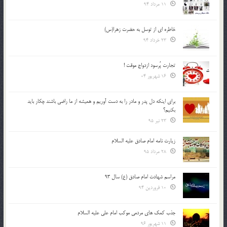
11 مرداد 94
خاطره ای از توسل به حضرت زهرا(س)
23 خرداد 94
تجارت پُرسود ازدواج موقت !
16 شهریور 04
براي اينكه دل پدر و مادر را به دست آوريم و هميشه از ما راضي باشند چكار بايد
بكنيم؟
23 تیر 95
زیارت نامه امام صادق علیه السلام
28 مرداد 95
مراسم شهادت امام صادق (ع) سال 93
10 فروردین 94
جذب کمک های مردمی موکب امام علی علیه السلام
11 شهریور 96