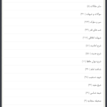
سایر مقالات
(5)
سوالات و شبهات
(420)
سیر و سلوک
(274)
شب های قدر
(46)
شبهات اخلاقی
(217)
شرح احادیث
(51)
شرح حدیث
(550)
شرح دیوان حافظ
(11)
شناخت امام
(440)
شهید دستغیب
(38)
شیخ مفید
(42)
شیعه شناسی
(69)
صحیفه سجادیه
(4)