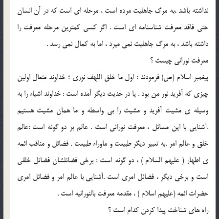
نداشته باشد ،به مرگ جاهليت مرده است ، مرحله اي است که در آن انسان
حتي فاقد معرفت شناسنامه اي است . اگر کسي کمترين مرحله معرفت را
داشته باشد ، به مرگ جاهليت نمي ميرد ، اما به کمال نمي رسد .
معرفت نوراني چيست ؟
پيغمبر اسلام (ص) فرمودند : اول ما خلق اللهف نوري ؛ خداوند متعال اولين
چيزي که آفريد نور من بود . يا در حديث ديگر آمده است : خداوند اشياء را به
وسيله ي مشيت آفريد و مشيت را بي واسطه و ما همان مشيت هستيم
.آشنايي با اين مسائل ، معرفت نوراني است . عالم بر دو گونه است :عالم
خلق و عالم امر .به تعبير ديگر طبيعت و ماوراء طبيعت . فضائل و مناقب ائمه
ي اطهار ( عليهم السلام ) ، دو گونه است : برخي فضائلشان فضائل خلقي
است و برخي ديگر ، فضائل امري است .آشنايي با عالم امر و فضائل امري
حضرات ائمه (عليهم اسلام ) ، مقدمه معرفت بالنورانيه است .
راه هاي شناخت پيدا کردن کدام است ؟