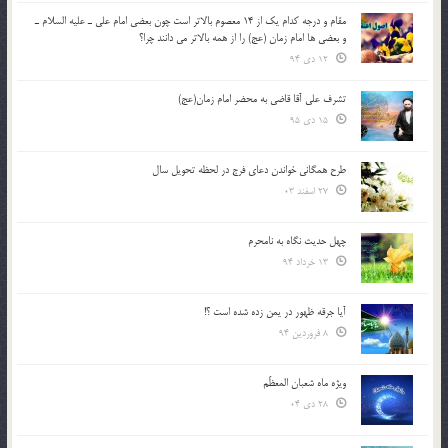
مقام و درجه كدام يك از 14 معصوم بالاتر است چون بعضي امام علي ـ عليه السلام ـ
و بعضي ها امام زمان (عج) را از همه بالاتر مي دانند چرا؟
12 دی 94
تشرف علي آقا قاضي به محضر امام زمان(عج)
15 دی 95
طرح همگانی خواندن دعای فرج در لحظه تحویل سال
27 اسفند 03
چهل حدیث نگاه به نامحرم
13 خرداد 94
آیا جرقه ظهور در یمن زده شده است ؟!
8 فروردین 94
ویژه ماه شعبان المعظّم
28 دی 04