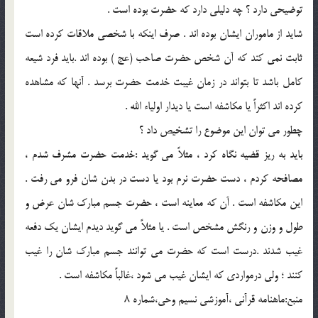
توضيحي دارد ؟ چه دليلي دارد که حضرت بوده است .
شايد از ماموران ايشان بوده اند . صرف اينکه با شخصي ملاقات کرده است
ثابت نمي کند که آن شخص حضرت صاحب (عج ) بوده اند .بايد فرد شيعه
کامل باشد تا بتواند در زمان غيبت خدمت حضرت برسد . آنها که مشاهده
کرده اند اکثراً يا مکاشفه است يا ديدار اولياء الله .
چطور مي توان اين موضوع را تشخيص داد ؟
بايد به ريز قضيه نگاه کرد ، مثلاً مي گويد :خدمت حضرت مشرف شدم ،
مصافحه کردم ، دست حضرت نرم بود يا دست در بدن شان فرو مي رفت .
اين مکاشفه است . آن که معاينه است ، حضرت جسم مبارک شان عرض و
طول و وزن و رنگش مشخص است . يا مثلاً مي گويد ديدم ايشان يک دفعه
غيب شدند .درست است که حضرت مي توانند جسم مبارک شان را غيب
کنند ؛ ولي درمواردي که ايشان غيب مي شود ،غالباً مکاشفه است .
منبع:ماهنامه قرآني ،آموزشي نسيم وحي،شماره 8