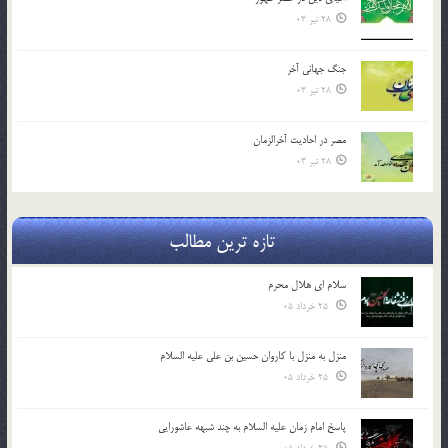
28 تیر 03
جنگ جهاني آخر
28 تیر 03
مصر در احادیث آخرالزمان
28 تیر 03
تازه ترین مطالب
سلام ای هلال محرم
25 خرداد 05
منزل به منزل با کاروان حسین بن علی علیه السلام
25 خرداد 05
پاسخ امام زمان علیه السلام به چند شبهه عاشورایی