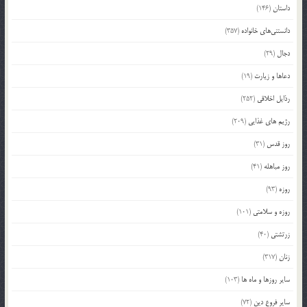
داستان
(146)
دانستنی‌های خانواده
(357)
دجال
(29)
دعاها و زیارت
(19)
رذایل اخلاقی
(252)
رژیم های غذایی
(209)
روز قدس
(31)
روز مباهله
(41)
روزه
(93)
روزه و سلامتی
(101)
زرتشتی
(40)
زنان
(317)
سایر روزها و ماه ها
(103)
سایر فروع دین
(72)