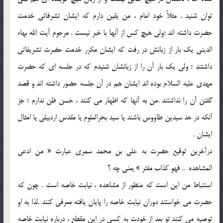
توان شنيد . مثلاً خود امام ، من يقين دارم که ايشان تشرفاتي خدمت
حضرت داشته اند ؛ولي هيچ کس از آنها با خبر نيست . مرحوم آيت الله بهاء
الديني يک بار از زبانش در رفت که ايشان مکرر خدمت حضرت تشريفاتي
داشتند ؛ ولي يک بار آن را از زبانشان شنيدم که در جلسه اي که حضرت
مهدي عليه السلام بوده اند ايشان هم در آن جلسه حضور داشته اند و قصد
گفتن آن را نداشتند .من به آنها که اظهار مي کنند ، حسن ظن ندارم ؛ جز
آنکه در حد سيدين طاووس باشند يا سيد بحرالعلوم يا مقدس اردبيلي يا امثال
ايشان .
درآخرين توقيع حضرت به علي بن محمد سمري عبارت « من ادعي
المشاهده … فهو کذاب مفتر » يعني چه ؟
استنباط من اين است که منظور از مشاهده ، نيابت خاصه است . چون که
حضرت مي خواستند دوران نيابت خاصه را پايان يافته معرفي کنند .لذا به او
توصيه مي کنند تو بعد از خودت به کسي در اين مقطع ، درباره نيابت خاصه