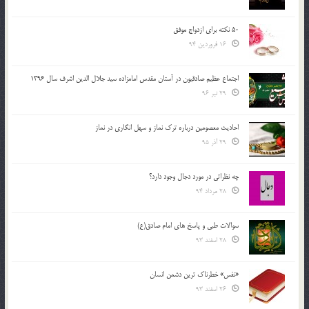
50 نکته برای ازدواج موفق
16 فروردین 94
اجتماع عظیم صادقیون در آستان مقدس امامزاده سید جلال الدین اشرف سال 1396
29 تیر 96
احادیث معصومین درباره ترک نماز و سهل انگاری در نماز
29 آذر 95
چه نظراتی در مورد دجال وجود دارد؟
28 مرداد 94
سوالات طبی و پاسخ های امام صادق(ع)
28 اسفند 93
«نفس» خطرناک ترین دشمن انسان
26 اسفند 93