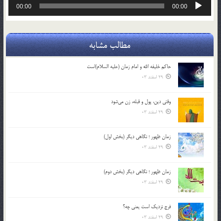
پخش‌کننده
00:00
00:00
صوت
مطالب مشابه
حاکم خليفه الله و امام زمان (علیه السلام)است
29 اسفند 03
وقتی دین، پول و قبله، زن می‌شود
29 اسفند 03
زمان ظهور ؛ نگاهی دیگر (بخش اول)
29 اسفند 03
زمان ظهور ؛ نگاهی دیگر (بخش دوم)
29 اسفند 03
فرج نزدیک است یعنی چه؟
29 اسفند 03