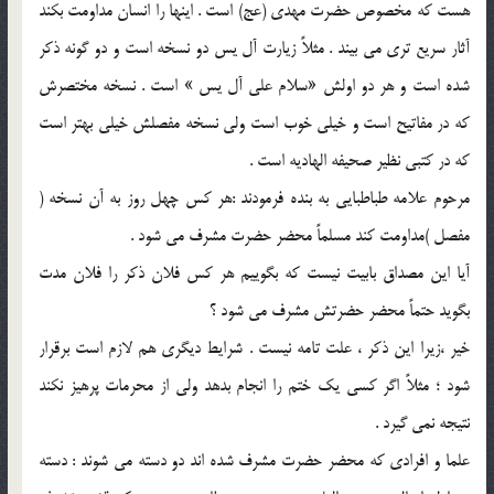
هست که مخصوص حضرت مهدي (عج) است . اينها را انسان مداومت بکند
آثار سريع تري مي بيند . مثلاً زيارت آل يس دو نسخه است و دو گونه ذکر
شده است و هر دو اولش «سلام علي آل يس » است . نسخه مختصرش
که در مفاتيح است و خيلي خوب است ولي نسخه مفصلش خيلي بهتر است
که در کتبي نظير صحيفه الهاديه است .
مرحوم علامه طباطبايي به بنده فرمودند :هر کس چهل روز به آن نسخه (
مفصل )مداومت کند مسلماً محضر حضرت مشرف مي شود .
آيا اين مصداق بابيت نيست که بگوييم هر کس فلان ذکر را فلان مدت
بگويد حتماً محضر حضرتش مشرف مي شود ؟
خير ،زيرا اين ذکر ، علت تامه نيست . شرايط ديگري هم لازم است برقرار
شود ؛ مثلاً اگر کسي يک ختم را انجام بدهد ولي از محرمات پرهيز نکند
نتيجه نمي گيرد .
علما و افرادي که محضر حضرت مشرف شده اند دو دسته مي شوند : دسته