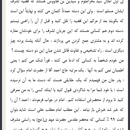
ي اول امثال سيد بحرالعلوم و سيدين بن طاووس هستند که قضيه تشرف
ايشان مسلم است . ولي اين دسته عمدتاً کتمان مي کنند و نهايتاً اين است
که بگويند بعد از مرگم اين قضيه را نقل کنيد و قبل از آن را راضي نيستم
.دسته دوم هم کساني هستند که اين جريان تشرف را براي خودشان مغازه
کرده اند و به مشتري جمع کردن مي پردازند ، حال آنکه پشت پرده چيز
ديگري است . راه تشخيص و تفاوت قائل شدن ميان اين دو دسته چيست ؟
من خودم شخصاً به کساني که ادعا مي کنند ، فوراً شک مي کنم ؛ يعني
اطمينان نمي کنم به آنها . يک مرتبه حاج احمد آقا از حضرت امام سؤال کرد
: پدر جان من فهميدم که يک حقايقي هست که دست ما به آن نرسيده
است ؛ يا خود شما مرا به شاگردي قبول کنيد يا اينکه کسي را به من معرفي
کنيد تا بروم از محضرش استفاده کنم . امام در جواب فرمودند : احمد ! آن را
که خبر شد خبرش باز نيامد . اين مطلب امام مطلب حقي است. شايد بتوان
گفت 99 % کساني که محضر مقدس حضرت مهد ي(عج) به راستي مشرف
شده اند ، نامشان در هيچ کتابي نيست و از زبان هيچ گوينده اي هم نمي