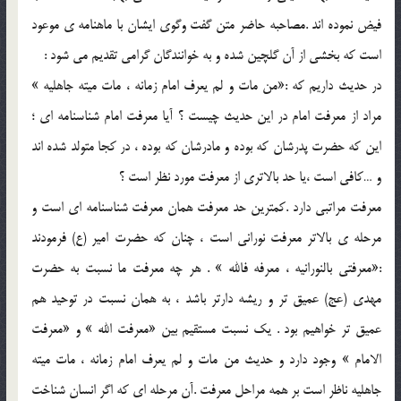
فيض نموده اند .مصاحبه حاضر متن گفت وگوي ايشان با ماهنامه ي موعود
است که بخشي از آن گلچين شده و به خوانندگان گرامي تقديم مي شود :
در حديث داريم که :«من مات و لم يعرف امام زمانه ، مات ميته جاهليه »
مراد از معرفت امام در اين حديث چيست ؟ آيا معرفت امام شناسنامه اي ؛
اين که حضرت پدرشان که بوده و مادرشان که بوده ، در کجا متولد شده اند
و …کافي است ،يا حد بالاتري از معرفت مورد نظر است ؟
معرفت مراتبي دارد .کمترين حد معرفت همان معرفت شناسنامه اي است و
مرحله ي بالاتر معرفت نوراني است ، چنان که حضرت امير (ع) فرمودند
:«معرفتي بالنورانيه ، معرفه فالله » . هر چه معرفت ما نسبت به حضرت
مهدي (عج) عميق تر و ريشه دارتر باشد ، به همان نسبت در توحيد هم
عميق تر خواهيم بود . يک نسبت مستقيم بين «معرفت الله » و «معرفت
الامام » وجود دارد و حديث من مات و لم يعرف امام زمانه ، مات ميته
جاهليه ناظر است بر همه مراحل معرفت .آن مرحله اي که اگر انسان شناخت