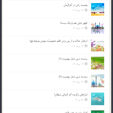
وضعیت زنان در آخرالزّمان
13 مرداد 03
ظهور خیلی هم نزدیک نیست!
13 مرداد 03
استقرار عدالت و از بين بردن ظلم، خصوصيّت مهدي موعود(عج)
13 مرداد 03
برجسته ترين شعار مهدويت (1)
13 مرداد 03
برجسته ترين شعار مهدويت (2)
13 مرداد 03
ابزارهاي برگزيده آخر الزماني شيطان!
28 تیر 03
احياي دين در عصر ظهور