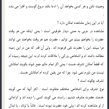
وصيت نکن و هر کسي بخواهد آن را ادعا بکند دروغ گوست و افترا مي بندد
.
آيا در اين زمان مشاهده امکان دارد ؟
مشاهده در عربي به معني ديدار طرفيني است ؛ يعني اينکه من هر وقت
حضرت را بخواهم ببينم مي توانم ، حضرت هم هر وقت بخواهند مي توانند
مرا ببينند .اين را حضرت نفي فرموده اند . ولي آن قدر که من در اين زمينه
مطالعه داشته ام و اشخاص بزرگي را ملاقات کرده ام به اين نتيجه رسيده ام
که قطعاً امکان تشرف هست ؛ يعني اگر تمام عالم جمع شوند بگويند امکانش
نيست من باورم نمي شود .چرا که من يقين کرده ام امکانش هست .
تشرف چگونه است ؟
نوع تشرف براي اشخاص مختلف متفاوت است . اکثر آنها که مي گويند
خدمت حضرت مشرف شديم ، راست مي گويند کسي را ديده اند و کراماتي
از او مشاهده کرده اند ؛ ولي خود حضرت نبوده است . غالباً يا اوتاد ، يا ابدال