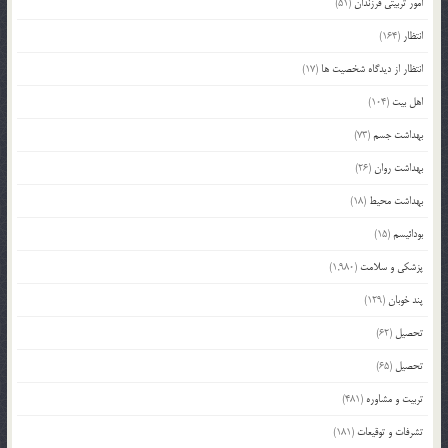
امور تربیتی فرزندان
(51)
انتظار
(164)
انتظار از دیدگاه شخصیت ها
(17)
اهل بیت
(104)
بهداشت جسم
(73)
بهداشت روان
(26)
بهداشت محیط
(18)
بودائیسم
(15)
پزشکی و سلامت
(1,980)
پند خوبان
(129)
تحصیل
(62)
تحصیل
(65)
تربیت و مشاوره
(481)
تشرفات و توقیعات
(181)