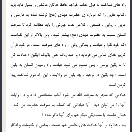
راه هاي شناخت به قول جناب خواجه حافظ :دکان عاشقي را بسيار مايه بايد
.کتاب هايي را که درباره ي حضرت مهدي (عج) نوشته شده به فارسي و
عربي ، روايي ، فلسفي ، کلامي همه جورش را بايد مطالعه کرد تا معرفت
انسان نسبت به حضرت مهدي (عج) بيشتر شود . ولي بالاتر از اين تقواست
:که خود تقوا و عبادت و بندگي يکي از راه هاي معرفت است . در خود قرآن
کريم خداي تعالي مي فرمايد : و اعبد ربک حتي ياتيک اليقين ؛ عبادت کن
تا به يقين برسي . پس معلوم مي شود عبادت راه رسيدن انسان به يقين
است ؛ چه يقين در توحيد ، چه يقين در ولايت . اين راه دوم شناخت پيدا
کردن است .
عبادتي که منجر به معرفت الله مي شود آداب مشخصي دارد و در روايات
آنها را مي توان ديد . آيا عباداتي که کمک به معرفت حضرت مي کند ،
همان هاست يا مصاديقي ديگر هم براي آنها ذکر شده ؟
بله ، علاوه بر آنها عبادت هاي خاصي هم هست . بعضي از ختومات و اذکار