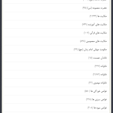
حضرت معصومه (س)
(45)
حکایت ها
(2,244)
حکایت های آموزنده
(749)
حکایت های قرآنی
(107)
حکایت های معصومین
(838)
حکومت جهانی امام زمان (عج)
(24)
خاندان عصمت
(15)
خانواده
(227)
خانواده
(2,682)
خانواده مهدوی
(22)
خواص خوراکی ها
(550)
خواص سبزی ها
(228)
خواص میوه ها
(308)