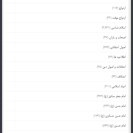
ازدواج
(117)
ازدواج موقت
(32)
اسلام شناسی
(2,661)
اصحاب و یاران
(37)
اصول اعتقادی
(777)
اطلاعیه ها
(26)
اعتقادات و اصول دین
(28)
اعتکاف
(43)
اعیاد اسلامی
(211)
امام جعفر صادق (ع)
(372)
امام حسن (ع)
(233)
امام حسن عسکری (ع)
(172)
امام حسین (ع)
(847)