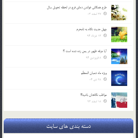
طرح همگانی خواندن دعای فرج در لحظه تحویل سال
27 اسفند 03
چهل حدیث نگاه به نامحرم
13 خرداد 94
آیا جرقه ظهور در یمن زده شده است ؟!
8 فروردین 94
ویژه ماه شعبان المعظّم
28 دی 04
مواظب نگاهتان باشید!!!
18 اسفند 93
دسته بندی های سایت