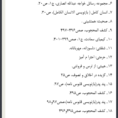
6ـ مجموعه رسائل خواجه عبدالله انصاري، ج1، ص20.
7ـ انسان کامل ( بازنويسي الانسان الکامل)، ص30.
8ـ صحبت: همنشيني .
9ـ کشف المحجوب، صص496-497
10ـ کيمياي سعادت، ج1، صص399-401.
11ـ شفقتي: دلسوزانه، مهربانانه.
12ـ حرمتي: احترا م آميز
13ـ هيبتي: از ترس و فروتني.
14ـ گزيده در اخلاق و تصوف، ص25
15ـ پند پدر(بازنويسي قابوس نامه)، ص97.
16ـ کشف المحجوب، ص495.
17ـ پند پدر(بازنويسي قابوس نامه)،صص97و98
18ـ کشف المحجوب، صص495و496