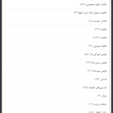
حکایت های معصومین
(838)
حکومت جهانی امام زمان (عج)
(24)
خاندان عصمت
(15)
خانواده
(227)
خانواده
(2,682)
خانواده مهدوی
(22)
خواص خوراکی ها
(550)
خواص سبزی ها
(228)
خواص میوه ها
(308)
داستان
(146)
دانستنی‌های خانواده
(357)
دجال
(29)
دعاها و زیارت
(19)
رذایل اخلاقی
(252)