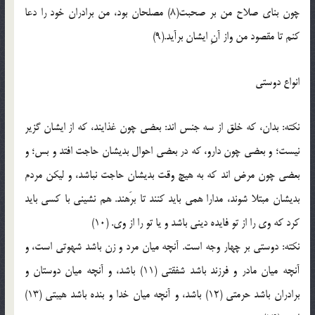
چون بناي صلاح من بر صحبت(8) مصلحان بود، من برادران خود را دعا
کنم تا مقصود من واز آنِ ايشان برآيد.(9)
انواع دوستي
نکته: بدان، که خلق از سه جنس اند: بعضي چون غذايند، که از ايشان گزير
نيست؛ و بعضي چون دارو، که در بعضي احوال بديشان حاجت افتد و بس؛ و
بعضي چون مرض اند که به هيچ وقت بديشان حاجت نباشد، و ليکن مردم
بديشان مبتلا شوند، مدارا همي بايد کنند تا برَهند. هم نشيني با کسي بايد
کرد که وي را از تو فايده ديني باشد و يا تو را از وي. (10)
نکته: دوستي بر چهار وجه است. آنچه ميان مرد و زن باشد شهوتي است، و
آنچه ميان مادر و فرزند باشد شفقتي (11) باشد، و آنچه ميان دوستان و
برادران باشد حرمتي (12) باشد، و آنچه ميان خدا و بنده باشد هيبتي (13)