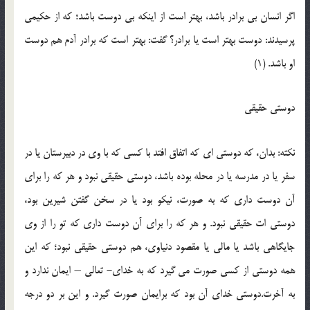
اگر انسان بي برادر باشد، بهتر است از اينکه بي دوست باشد؛ که از حکيمي
پرسيدند: دوست بهتر است يا برادر؟ گفت: بهتر است که برادر آدم هم دوست
او باشد. (1)
دوستي حقيقي
نکته: بدان، که دوستي اي که اتفاق افتد با کسي که با وي در دبيرستان يا در
سفر يا در مدرسه يا در محله بوده باشد، دوستي حقيقي نبود و هر که را براي
آن دوست داري که به صورت، نيکو بود يا در سخن گفتن شيرين بود،
دوستي ات حقيقي نبود. و هر که را براي آن دوست داري که تو را از وي
جايگاهي باشد يا مالي يا مقصود دنياوي، هم دوستي حقيقي نبود؛ که اين
همه دوستي از کسي صورت مي گيرد که به خداي- تعالي – ايمان ندارد و
به آخرت.دوستي خداي آن بود که برايمان صورت گيرد. و اين بر دو درجه