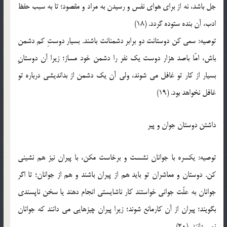
جل باشد، نه از براي هواي نفس و رسيدن به مراد و مقصود؛ تا به سبب حفظ
ادب، آن بنده ستوده گردد. (18)
توصيه: سعي کن دوستانت دو برابر دشمنانت باشند. بسيار دوستِ کم دشمن
باش، امّا باصد هزار دوست يک نفر را دشمن خود مساز؛ زيرا آن دوستانِ
بسيار از کار تو غافل مي شوند، ولي آن يک دشمن از بدانديشي درباره تو
غافل نخواهد بود. (19)
داشتن دوستان جوان و پير
توصيه: يکسره با جوانان نشست و برخاست مکن، با پيران نيز هم نشيني
کن. دوستان و معاشران تو بايد هم از پيران باشند و هم از جوانان؛ تا اگر
جوانان به علّت جواني خواستند کار ناشايستي انجام دهند يا سخن ناپسندي
بگويند؛ پيران از آن کارمانع شوند؛ زيرا پيران چيزهايي مي دانند که جوانان
نمي دانند. (20)