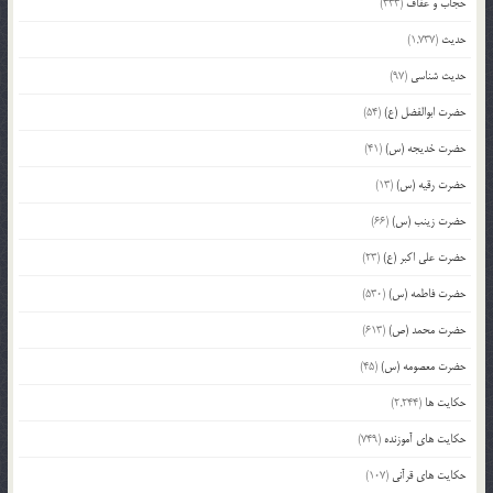
حجاب و عفاف
(333)
حدیث
(1,737)
حدیث شناسی
(97)
حضرت ابوالفضل (ع)
(54)
حضرت خدیجه (س)
(41)
حضرت رقیه (س)
(13)
حضرت زینب (س)
(66)
حضرت علی اکبر (ع)
(23)
حضرت فاطمه (س)
(530)
حضرت محمد (ص)
(613)
حضرت معصومه (س)
(45)
حکایت ها
(2,244)
حکایت های آموزنده
(749)
حکایت های قرآنی
(107)