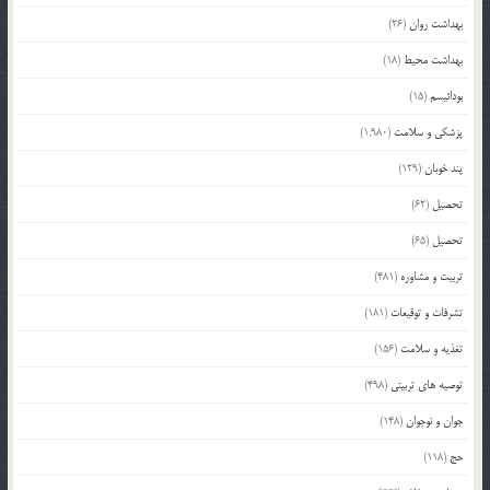
بهداشت روان
(26)
بهداشت محیط
(18)
بودائیسم
(15)
پزشکی و سلامت
(1,980)
پند خوبان
(129)
تحصیل
(62)
تحصیل
(65)
تربیت و مشاوره
(481)
تشرفات و توقیعات
(181)
تغذیه و سلامت
(156)
توصیه های تربیتی
(498)
جوان و نوجوان
(148)
حج
(118)