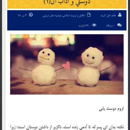
دوستي و آداب آن(1)
خادم اهل البیت
اخلاق و تربیت اسلامی
,
توصیه های تربیتی
4 تیر 98
0 دیدگاه
1730بازدید
لزوم دوست يابي
نکته: بدان اي پسرکه تا آدمي زنده است، ناگزير از داشتن دوستان است؛ زيرا