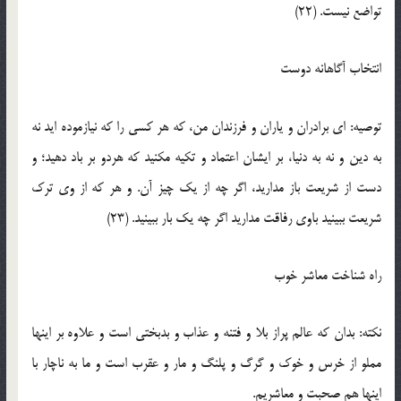
تواضع نيست. (22)
انتخاب آگاهانه دوست
توصيه: اي برادران و ياران و فرزندان من، که هر کسي را که نيازموده ايد نه
به دين و نه به دنيا، بر ايشان اعتماد و تکيه مکنيد که هردو بر باد دهيد؛ و
دست از شريعت باز مداريد، اگر چه از يک چيز آن. و هر که از وي ترک
شريعت ببينيد باوي رفاقت مداريد اگر چه يک بار ببينيد. (23)
راه شناخت معاشر خوب
نکته: بدان که عالم پراز بلا و فتنه و عذاب و بدبختي است و علاوه بر اينها
مملو از خرس و خوک و گرگ و پلنگ و مار و عقرب است و ما به ناچار با
اينها هم صحبت و معاشريم.