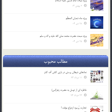
ویژه میلاد امام حسین علیه السلام
2 بهمن 04
ویژه ماه شعبان المعظّم
28 دی 04
ویژه مبعث حضرت محمد صلی الله علیه و اله و سلم
25 دی 04
مطالب محبوب
نمادهای شیطان پرستی در بازی کلش آف کلنز
11 مرداد 94
خاطره ای از توسل به حضرت زهرا(س)
23 خرداد 94
تجارت پُرسود ازدواج موقت !