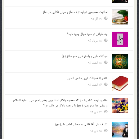
احادیث معصومین درباره ترک نماز و سهل انگاری در نماز
29 آذر 95
چه نظراتی در مورد دجال وجود دارد؟
28 مرداد 94
سوالات طبی و پاسخ های امام صادق(ع)
28 اسفند 93
«نفس» خطرناک ترین دشمن انسان
26 اسفند 93
مقام و درجه كدام يك از 14 معصوم بالاتر است چون بعضي امام علي ـ عليه السلام ـ
و بعضي ها امام زمان (عج) را از همه بالاتر مي دانند چرا؟
12 دی 94
تشرف علي آقا قاضي به محضر امام زمان(عج)
15 دی 95