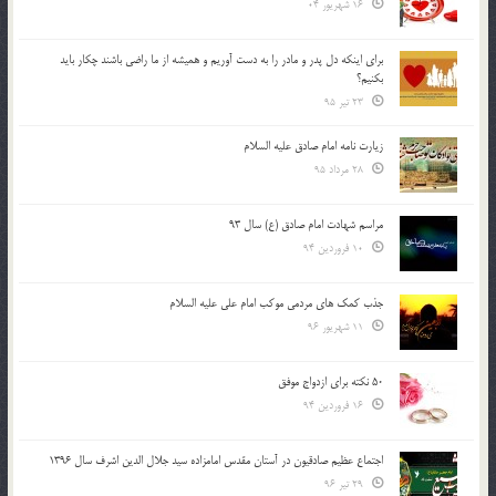
16 شهریور 04
براي اينكه دل پدر و مادر را به دست آوريم و هميشه از ما راضي باشند چكار بايد
بكنيم؟
23 تیر 95
زیارت نامه امام صادق علیه السلام
28 مرداد 95
مراسم شهادت امام صادق (ع) سال 93
10 فروردین 94
جذب کمک های مردمی موکب امام علی علیه السلام
11 شهریور 96
50 نکته برای ازدواج موفق
16 فروردین 94
اجتماع عظیم صادقیون در آستان مقدس امامزاده سید جلال الدین اشرف سال 1396
29 تیر 96