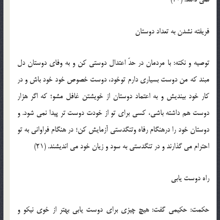
فريفته نشدن به تعداد دوستان
توصيه و نکته: با مردمان در حدّ اعتدال دوستي کن و به وفاي دوستان دل
مبند که من دوست بسياري دارم توخود، دوست خصوص خود خود باش و در
کار خود بينديش و به اعتماد دوستان از خويشتن غافل مشو؛ که اگر هزار
دوست هم داشته باشي، کسي براي تو از خودت دوست تر پيدا نمي شود. و
دوستان خود را درهنگام رفاه وتنگدستي آزمايش کن؛ در هنگام فراواني به تو
احترام مي گذارند و در تنگدستي به سود و زيان خود مي انديشند. (21)
راه دوست يابي
حکمت: حکيمي گفت: هيچ چيزي براي دوست يابي بهتر از خوي نيکو و