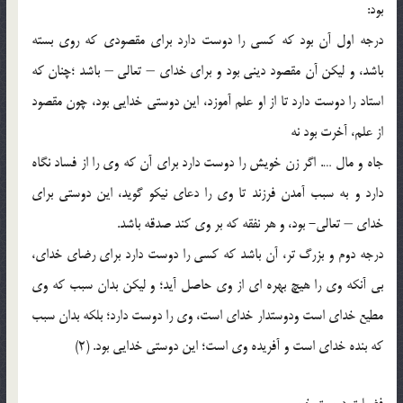
بود:
درجه اول آن بود که کسي را دوست دارد براي مقصودي که روي بسته
باشد، و ليکن آن مقصود ديني بود و براي خداي – تعالي – باشد ؛چنان که
استاد را دوست دارد تا از او علم آموزد، اين دوستي خدايي بود، چون مقصود
از علم، آخرت بود نه
جاه و مال …. اگر زن خويش را دوست دارد براي آن که وي را از فساد نگاه
دارد و به سبب آمدن فرزند تا وي را دعاي نيکو گويد، اين دوستي براي
خداي – تعالي- بود، و هر نفقه که بر وي کند صدقه باشد.
درجه دوم و بزرگ تر، آن باشد که کسي را دوست دارد براي رضاي خداي،
بي آنکه وي را هيچ بهره اي از وي حاصل آيد؛ و ليکن بدان سبب که وي
مطيع خداي است ودوستدار خداي است، وي را دوست دارد؛ بلکه بدان سبب
که بنده خداي است و آفريده وي است؛ اين دوستي خدايي بود. (2)