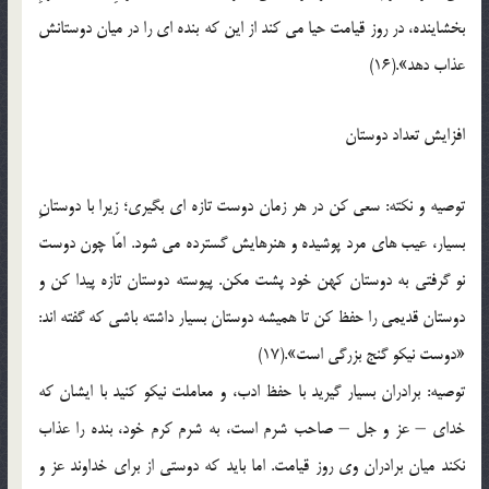
بخشاينده، در روز قيامت حيا مي کند از اين که بنده اي را در ميان دوستانش
عذاب دهد».(16)
افزايش تعداد دوستان
توصيه و نکته: سعي کن در هر زمان دوست تازه اي بگيري؛ زيرا با دوستانِ
بسيار، عيب هاي مرد پوشيده و هنرهايش گسترده مي شود. امّا چون دوست
نو گرفتي به دوستان کهن خود پشت مکن. پيوسته دوستان تازه پيدا کن و
دوستان قديمي را حفظ کن تا هميشه دوستان بسيار داشته باشي که گفته اند:
«دوست نيکو گنج بزرگي است».(17)
توصيه: برادران بسيار گيريد با حفظ ادب، و معاملت نيکو کنيد با ايشان که
خداي – عز و جل – صاحب شرم است، به شرم کرم خود، بنده را عذاب
نکند ميان برادران وي روز قيامت. اما بايد که دوستي از براي خداوند عز و