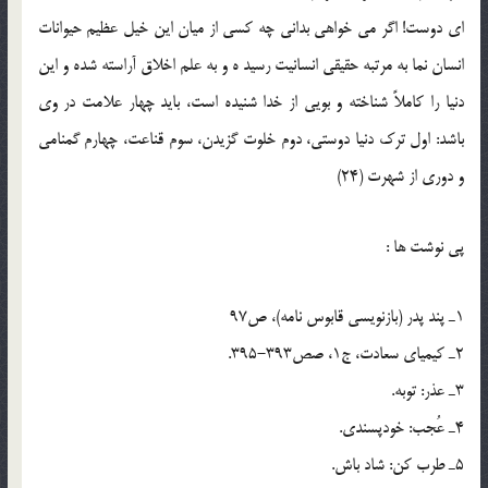
اي دوست! اگر مي خواهي بداني چه کسي از ميان اين خيل عظيم حيوانات
انسان نما به مرتبه حقيقي انسانيت رسيد ه و به علم اخلاق آراسته شده و اين
دنيا را کاملاً شناخته و بويي از خدا شنيده است، بايد چهار علامت در وي
باشد: اول ترک دنيا دوستي، دوم خلوت گزيدن، سوم قناعت، چهارم گمنامي
و دوري از شهرت (24)
پی نوشت ها :
1ـ پند پدر (بازنويسي قابوس نامه)، ص97
2ـ کيمياي سعادت، ج1، صص393-395.
3ـ عذر: توبه.
4ـ عُجب: خودپسندي.
5ـ طرب کن: شاد باش.