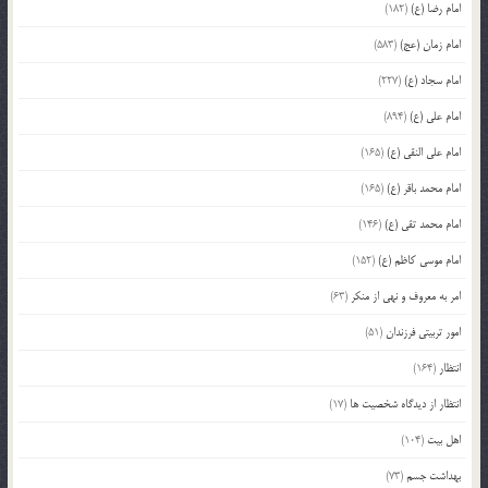
امام رضا (ع)
(182)
امام زمان (عج)
(583)
امام سجاد (ع)
(227)
امام علی (ع)
(894)
امام علی النقی (ع)
(165)
امام محمد باقر (ع)
(165)
امام محمد تقی (ع)
(146)
امام موسی کاظم (ع)
(152)
امر به معروف و نهی از منکر
(63)
امور تربیتی فرزندان
(51)
انتظار
(164)
انتظار از دیدگاه شخصیت ها
(17)
اهل بیت
(104)
بهداشت جسم
(73)