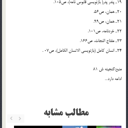
19ـ پندر پدر( بازنويسي قابوس نامه)، ص105.
20ـ همان، ص56.
21ـ همان، ص99.
22ـ خردنامه، ص101.
23ـ مفتاح النجات، ص166.
24ـ انسان کامل (بازنويسي الانسان الکامل)، ص07 .
منبع:گنجينه ش 81
ادامه دارد…
مطالب مشابه