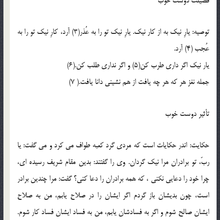
فضيلت دوست خوب
توصيه: يارِ نيک به از کار نيک. يارِ نيک تو را به عُذر(3) آرد، کارِ نيک تو را به
عُجب (4) آرد.
يار نيک اگر داري طرب کن(5) و اگر نداري طلب کن.(6)
جمله نغز هر که هر چه يافت از هم نشيني دانا يافت.( 7)
تأثير دوست خوب
حکايت: اندر حکايات است که مردي گرد کعبه طواف مي کرد و مي گفت: يا
ربّ، تو برادران مرا نيک گردان. وي را گفتند: بدين مقام شريف رسيده اي،
چرا خود را دعايي نکني ، که همه برادران را دعا کني؟ گفت: مرا چندين برادر
است، چون بديشان باز گردم اگر ايشان را در صلاح يابم، من به صلاح
ايشان صالح شوم و اگر به فسادشان يابم، من به فساد ايشان فساد کار شوم.