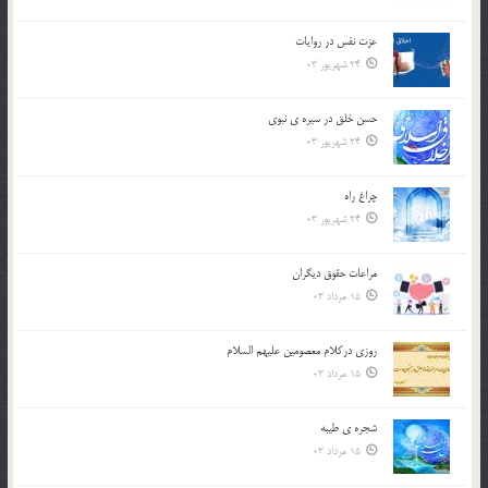
عزت نفس در روايات
24 شهریور 03
حسن خلق در سيره ي نبوي
24 شهریور 03
چراغ راه
24 شهریور 03
مراعات حقوق ديگران
15 مرداد 03
روزي دركلام معصومين عليهم السلام
15 مرداد 03
شجره ي طيبه
15 مرداد 03