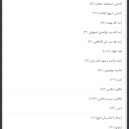
آشنایی با صحیفه سجادیه
(56)
آشنایی با نهج البلاغه
(392)
آیت الله بهجت
(54)
آیت الله سید ابوالحسن اصفهانی
(43)
آیت الله سید علی آقا قاضی
(42)
ائمه اطهار
(5,038)
اثبات ولایت و وجود امام زمان
(73)
احادیث موضوعی
(550)
اخبار
(717)
اخلاق اسلامی
(956)
اخلاق و تربیت اسلامی
(2,836)
ادیان
(474)
ارتباط با امام زمان (عج)
(14)
ازدواج
(371)