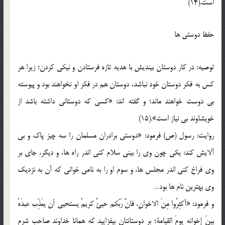
است.(14)
حفظ دوستي ها
توصيه: در کار دوستان بينديش با هديه تازه فرستادن و نيکي کردن؛ زيرا هر
کس به فکر دوستان خود نباشد، دوستان هم در فکر او نخواهند بود و پيوسته
بي دوست خواهند ماند؛ و گفته اند: «کسي که دوستاني داشته باشد از
خويشاوند بي نياز است».(15)
روايت: رسول (ص) فرمود: «دوستي برادران مسلمان را سه چيز پاک و بي
آلايش کند: يکي چون وي را بيني سلام کني اندر راه ها، و ديگر، جاي بر
وي فراخ کني اندر مجلس ها، و سوم او را به نامي خواني که آن به نزديک
وي بهترين نام ها بود…
و فرمود: «أکثِرُوا مِنَ الاخوانِ، فانَّ رَبّکم حيئٌ کريمٌ يستحيي أن يعَذِّب عبدَهُ
بينَ إخوانه يومَ القيامة؛ بر دوستانتان بيفزاييد که همانا خداوندِ صاحب شرمِ