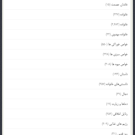
خاندان عصمت
(15)
خانواده
(227)
خانواده
(2,682)
خانواده مهدوی
(22)
خواص خوراکی ها
(550)
خواص سبزی ها
(228)
خواص میوه ها
(308)
داستان
(146)
دانستنی‌های خانواده
(357)
دجال
(29)
دعاها و زیارت
(19)
رذایل اخلاقی
(252)
رژیم های غذایی
(209)
روز قدس
(31)