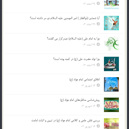
29 اسفند 03
آیا شمشیر (ذوالفقار ) امیر المومنین علیه السلام دو سر داشته است؟
29 اسفند 03
چرا به امام علی (علیه السلام) حیدرکرار می گفتند؟
29 اسفند 03
چرا تولد حضرت علی (ع) در کعبه بوده است؟
29 اسفند 03
اخلاق اجتماعی امام جواد (ع)
16 شهریور 03
روش‌شناسی مناظره‌های امام جواد (ع)
16 شهریور 03
بررسی نقش علمی و کلامی امام جواد (ع) در تبیین و اثبات امامت
16 شهریور 03