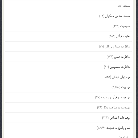
مسجد
(87)
مسجد مقدس جمکران
(19)
مسیحیت
(229)
معارف قرآنی
(855)
مناظرات علما و بزرگان
(79)
مناظرات علمی
(139)
مناظرات معصومین
(60)
مهارتهای زندگی
(845)
مهدویت
(2,150)
مهدویت در قرآن و روایات
(47)
مهدویت در مذاهب دیگر
(36)
موضوعات اجتماعی
(122)
نقد و پاسخ به شبهات
(2,166)
نماز
(225)