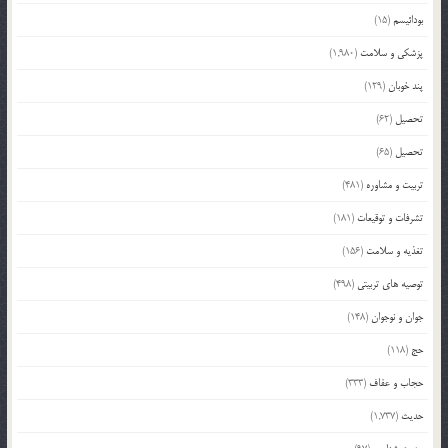
بودائیسم
(15)
پزشکی و سلامت
(1,980)
پند خوبان
(129)
تحصیل
(62)
تحصیل
(65)
تربیت و مشاوره
(481)
تشرفات و توقیعات
(181)
تغذیه و سلامت
(156)
توصیه های تربیتی
(498)
جوان و نوجوان
(148)
حج
(118)
حجاب و عفاف
(333)
حدیث
(1,737)