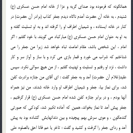
همانگونه كه فرموده بود صداي گريه و عزا از خانه امام حسن عسكري (ع)
شنيدم ، به خانه آن حضرت آمدم ناگاه ديدم جعفر كذاب (برادر آن حضرت) در
كنار در خانه ايستاده ، و شيعيان اطراف او را گرفته اند و به او تسليت گفته و
به او به عنوان امام حسن عسكري (ع) مباركباد مي گويند. با خود گفتم : اگر
امام ، اين شخص باشد، مقام امامت تباه خواهد شد زيرا من جعفر را مي
شناختم كه شراب مي خورد و قمار بازي مي كرد و با ساز و آواز سر و كار
داشت ، نزد او رفتم و تسليت و تهنيت گفتم ، از من هيچ سوالي نكرد. سپس
عقيد(غلام آن حضرت) آمد و به جعفر گفت : اي آقاي من جنازه برادرت كفن
شد، براي نماز بيا، جعفر و شيعيان اطراف او وارد خانه شدند، من نيز همراه
آنها بودم ، و در برابر جنازه كفن شده امام حسن عسكري (ع) قرار گرفتيم ،
جعفر پيش آمد تا نماز بخواند، همين كه آماده تكبير شد، كودكي كه صورتي
گندمگون ، و موي سرش بهم پيچيده و بين دندانهايش ‍ گشاده بود به پيش
آمد و رداي جعفر را گرفت و كشيد و گفت : تاخر يا عم فانا احق بالصلوه علي