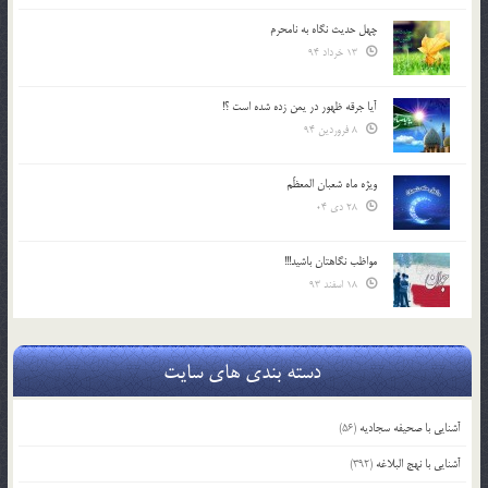
چهل حدیث نگاه به نامحرم
13 خرداد 94
آیا جرقه ظهور در یمن زده شده است ؟!
8 فروردین 94
ویژه ماه شعبان المعظّم
28 دی 04
مواظب نگاهتان باشید!!!
18 اسفند 93
دسته بندی های سایت
آشنایی با صحیفه سجادیه
(56)
آشنایی با نهج البلاغه
(392)