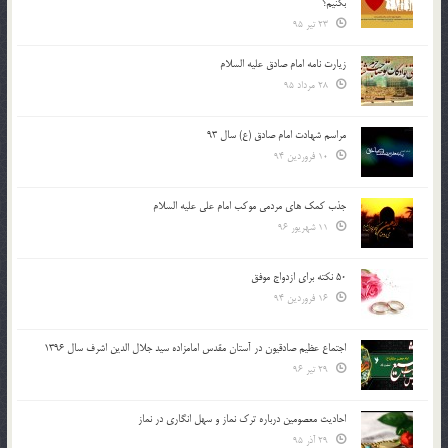
بكنيم؟
23 تیر 95
زیارت نامه امام صادق علیه السلام
28 مرداد 95
مراسم شهادت امام صادق (ع) سال 93
10 فروردین 94
جذب کمک های مردمی موکب امام علی علیه السلام
11 شهریور 96
50 نکته برای ازدواج موفق
16 فروردین 94
اجتماع عظیم صادقیون در آستان مقدس امامزاده سید جلال الدین اشرف سال 1396
29 تیر 96
احادیث معصومین درباره ترک نماز و سهل انگاری در نماز
29 آذر 95