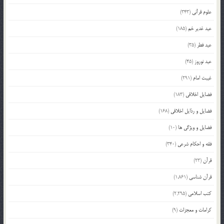
علوم قرآنی
(343)
عید غدیر خم
(185)
عید فطر
(35)
عید نوروز
(45)
غیبت امام
(291)
فضایل اخلاقی
(183)
فضایل و رذایل اخلاقی
(168)
فضایل و ویژگی ها
(10)
فقه و احکام شرعی
(340)
قرآن
(23)
قرآن شناسی
(1,861)
کتب اسلامی
(2,295)
کرامات و معجزات
(9)