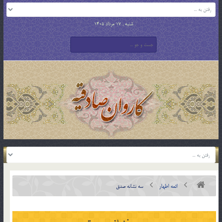
شنبه , 17 مرداد 1405
ائمه اطهار
سه نشانه صدق