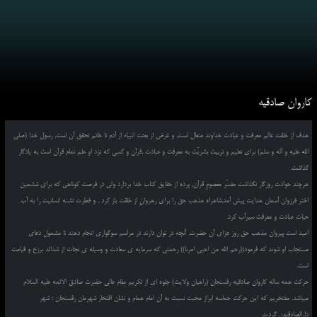
کاروان صادقیه
هدف از خلقت عالم معرفت و عبادت خداوند متعال است, و غرض از بعثت انبیاء از آدم تا خاتم تحقق آن است, رسول خدا (صلی
الله علیه و آله و سلم) برای تعلیم و تربیت بشریّت به معرفت و عبادت ,قرآن و کسی که نزد او علم تمام قرآن است به یادگار
گذاشت.
هرچند حوادث روزگار نگذاشت مفسّر معصومِ قرآن, پرده از حقایق کتاب خدا بردارد ولی در فرصت کوتاهی که برای ششمین
اختر فرزوان آسمان هدایت پیش آمد,شاهراه مذهب حق را برای رهروانِ از خلقت باز کرد , و فطرت تشنه انسانیت را به آب
حیات عبادت و معرفت سیرآب کرد.
امید است پیروان مذهب حق روز عزای آن حضرت, آنچه در توان دارند در مراسم سوگواری انجام دهند تا مشمول دعای
مستجاب او شوند که فرمود((رحم الله من احیی امرنا)) رحمتی که سرمایه ی سعادت و وسیله ی نجات از شدائد برزخ و قیامت
است.
حرکت همه ساله کاروان صادقیه رفسنجان (راهیان ولایت) جلوه ای از تکریم مقام عالی حضرت صادق الائمه علیه السلام
میباشد. مفتخریم که این حرکت حماسه ابراز محبت نسبت به آن امام همام و نشان افتخار شهرمان رفسنجان ؛ شهر
دارالصادقیون گردید.