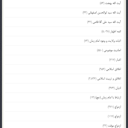
آیت الله بهجت
(54)
آیت الله سید ابوالحسن اصفهانی
(43)
آیت الله سید علی آقا قاضی
(42)
ائمه اطهار
(5,038)
اثبات ولایت و وجود امام زمان
(73)
احادیث موضوعی
(550)
اخبار
(717)
اخلاق اسلامی
(956)
اخلاق و تربیت اسلامی
(2,836)
ادیان
(474)
ارتباط با امام زمان (عج)
(14)
ازدواج
(371)
ازدواج
(117)
ازدواج موقت
(32)