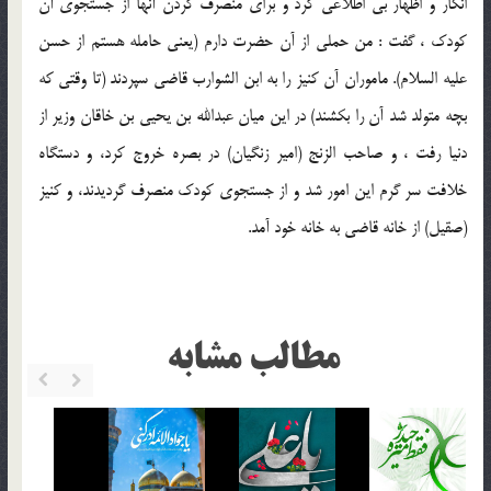
انكار و اظهار بي اطلاعي كرد و براي منصرف كردن آنها از جستجوي آن
كودك ، گفت : من حملي از آن حضرت دارم (يعني حامله هستم از حسن
عليه السلام). ماموران آن كنيز را به ابن الشوارب قاضي سپردند (تا وقتي كه
بچه متولد شد آن را بكشند) در اين ميان عبدالله بن يحيي بن خاقان وزير از
دنيا رفت ، و صاحب الزنج (امير زنگيان) در بصره خروج كرد، و دستگاه
خلافت سر گرم اين امور شد و از جستجوي كودك منصرف گرديدند، و كنيز
(صقيل) از خانه قاضي به خانه خود آمد.
مطالب مشابه