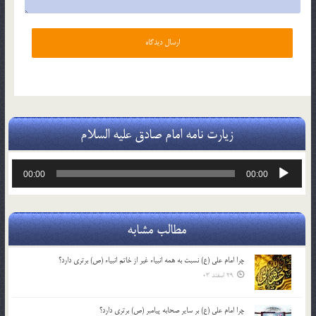
زیارت نامه امام صادق علیه السلام
پخش‌کننده
00:00
00:00
صوت
مطالب مشابه
چرا امام علی (ع) نسبت به همه انبیاء غیر از خاتم انبیاء (ص) برتری دارد؟
29 اسفند 03
چرا امام علی (ع) بر سایر صحابه پیامبر (ص) برتری دارد؟