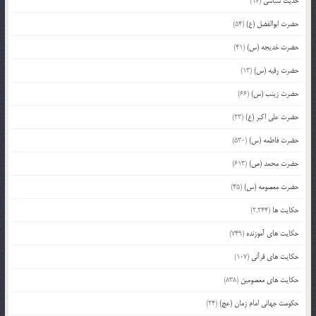
حدیث شناسی
(97)
حضرت ابوالفضل (ع)
(54)
حضرت خدیجه (س)
(41)
حضرت رقیه (س)
(13)
حضرت زینب (س)
(66)
حضرت علی اکبر (ع)
(23)
حضرت فاطمه (س)
(530)
حضرت محمد (ص)
(613)
حضرت معصومه (س)
(45)
حکایت ها
(2,244)
حکایت های آموزنده
(749)
حکایت های قرآنی
(107)
حکایت های معصومین
(838)
حکومت جهانی امام زمان (عج)
(24)