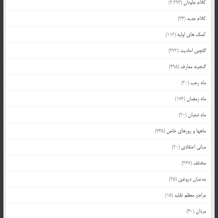
کلام جاودان
(2,293)
کلام جدید
(34)
کمک های اولیه
(116)
گلچین احادیث
(372)
گنجینه معارف
(495)
ماه رجب
(20)
ماه رمضان
(176)
ماه شعبان
(20)
ماهها و روزهای خاص
(745)
مبانی اعتقادی
(20)
مختلف
(367)
مدعیان دروغین
(25)
مراجع معظم تقلید
(15)
مردان
(40)