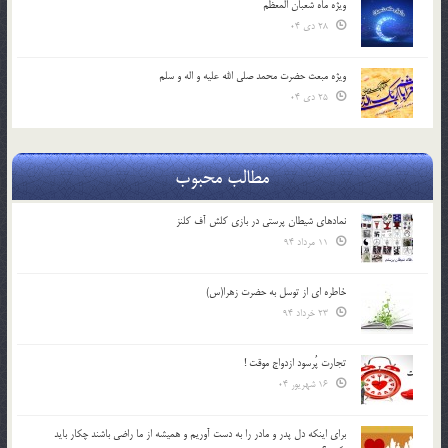
ویژه ماه شعبان المعظّم
28 دی 04
ویژه مبعث حضرت محمد صلی الله علیه و اله و سلم
25 دی 04
مطالب محبوب
نمادهای شیطان پرستی در بازی کلش آف کلنز
11 مرداد 94
خاطره ای از توسل به حضرت زهرا(س)
23 خرداد 94
تجارت پُرسود ازدواج موقت !
16 شهریور 04
براي اينكه دل پدر و مادر را به دست آوريم و هميشه از ما راضي باشند چكار بايد