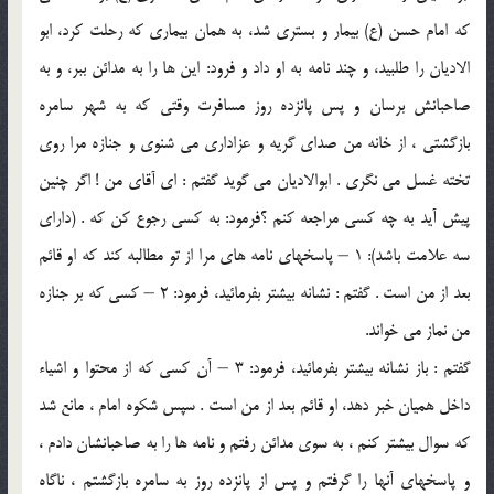
كه امام حسن (ع) بيمار و بستري شد، به همان بيماري كه رحلت كرد، ابو
الاديان را طلبيد، و چند نامه به او داد و فرود: اين ها را به مدائن ببر، و به
صاحبانش برسان و پس پانزده روز مسافرت وقتي كه به شهر سامره
بازگشتي ، از خانه من صداي گريه و عزاداري مي شنوي و جنازه مرا روي
تخته غسل مي نگري . ابوالاديان مي گويد گفتم : اي آقاي من ! اگر چنين
پيش آيد به چه كسي مراجعه كنم ؟فرمود: به كسي رجوع كن كه . (داراي
سه علامت باشد): 1 – پاسخهاي نامه هاي مرا از تو مطالبه كند كه او قائم
بعد از من است . گفتم : نشانه بيشتر بفرمائيد، فرمود: 2 – كسي كه بر جنازه
من نماز مي خواند.
گفتم : باز نشانه بيشتر بفرمائيد، فرمود: 3 – آن كسي كه از محتوا و اشياء
داخل هميان خبر دهد، او قائم بعد از من است . سپس شكوه امام ، مانع شد
كه سوال بيشتر كنم ، به سوي مدائن رفتم و نامه ها را به صاحبانشان دادم ،
و پاسخهاي آنها را گرفتم و پس از پانزده روز به سامره بازگشتم ، ناگاه