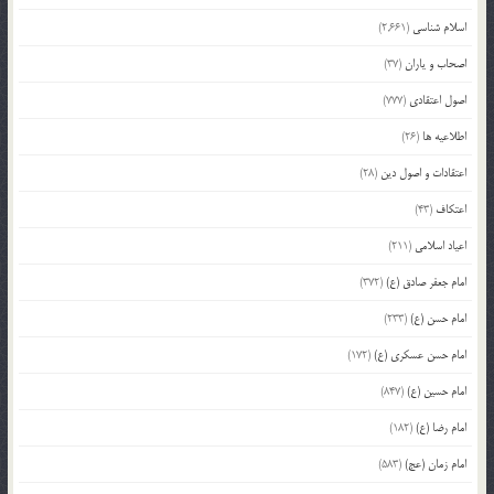
اسلام شناسی
(2,661)
اصحاب و یاران
(37)
اصول اعتقادی
(777)
اطلاعیه ها
(26)
اعتقادات و اصول دین
(28)
اعتکاف
(43)
اعیاد اسلامی
(211)
امام جعفر صادق (ع)
(372)
امام حسن (ع)
(233)
امام حسن عسکری (ع)
(172)
امام حسین (ع)
(847)
امام رضا (ع)
(182)
امام زمان (عج)
(583)