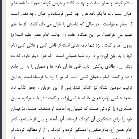
سلام كردند و به او تسليت و تهنيت گفتند و عرض كردند: همراه ما نامه ها و
اموال است ، به ما بگو نامه ها را چه كسي فرستاده و اموال ، چه مقدار است
؟!. جعفر برخواست ، در حالي كه لباسش را تكان مي داد، گفت : از ما علم
غيب مي خواهيد؟. در اين هنگام خادم (از جانب امام عصر عليه السلام)
بيرون آمد و گفت : نزد شما نامه هائي است از فلان كس و فلان كس (نام
آنها را به زبان آورد) و در نزد شما همياني است . كه هزار دينار دارد، كه ده
دينار آن ، طلاي روكش ‍ دارد. قمي ها آن نامه ها و هميان را به آن خادم
دادند و گفتند: امام ، همان كسي است كه تو را نزد ما فرستاه است (به اين
ترتيب سومين نشانه نيز آشكار شد). پس از اين جريان ، جعفر كذاب نزد
معتمد عباسي (پانزدهمين خليفه عباسي)رفت و گفت : در خانه برادرم حسن
عسكري (ع) كودكي هست كه شيعيان به امامت او معتقدند. معتمد، دژخيمان
خود را براي دستگيري آن كودك فرستاد، آنها آمدند و پس از جستجو، كنيز
امام حسن (ع) بنام صقيل را دستگير كرده و كودك را از او مطالبه كردند، او