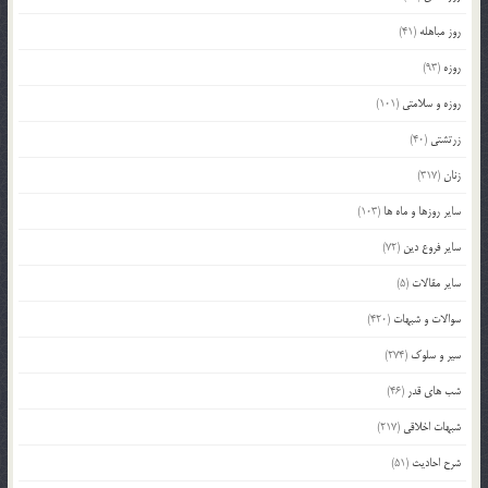
روز مباهله
(41)
روزه
(93)
روزه و سلامتی
(101)
زرتشتی
(40)
زنان
(317)
سایر روزها و ماه ها
(103)
سایر فروع دین
(72)
سایر مقالات
(5)
سوالات و شبهات
(420)
سیر و سلوک
(274)
شب های قدر
(46)
شبهات اخلاقی
(217)
شرح احادیث
(51)