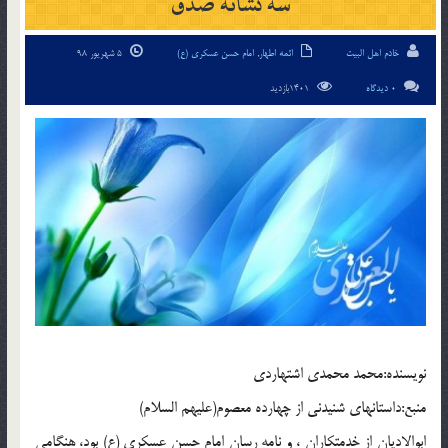
سه نشانه صدق
خادم اهل البیت
ائمه اطهار
,
امام حسن عسکری (ع)
5 شهریور 98
0 دیدگاه
1401بازدید
نويسنده:محمد محمدي اشتهاردي
منبع:داستانهاي شنيدني از چهارده معصوم(عليهم السلام)
ابوالاديان از خدمتكاران ، و نامه رسان امام حسن عسكري (ع) بود، هنگامي