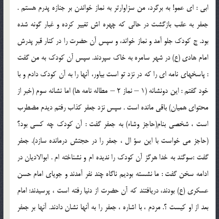
ابي : اي عمو! به برگرد، من سزاوارتر به نماز خواندن بر جنازه پدرم هستم .
جعفر به عقب بازگشت در حالي كه چهره اش تغيير كرده و غبار گونه شده
بود. ج كودك جلو آمد و نماز خواند، و سپس آن حضرت را در كنار قبر پدرش
امام هادي (ع) در شهر سامره به خاك سپردند. سپس آن كودك به من گفت
: پاسخهاي نامه اي را كه در نزد تو است بياور، آنها را به آن كودك دادم و با
خود گفتم : اين دونشانه (1 – نماز 2 – مطاله نامه ها) اما نشانه سوم (خبر از
محتواي هميان) باقي مانده است . سپس نزد جعفر كذاب رفتم ديدم مضطرب
است ، شخصي بنام(حاجز وشاء) به جعفر گفت : آن كودك چه كسي بود؟
(حاجز مي خواست با اين سؤ ال ، جعفر را در حجتش درمانده سازد). جعفر
گفت :سوگند به خدا هرگز آن كودك را نديده ام و نشناخته ام . ابوالاديان در
ادامه سخن گفت : ما نشسته بوديم ناگاه چند نفر آمدند و جوياي امام حسن
عسكري (ع) بودند، دريافتند كه آن حضرت از دنيا رفته است ، پرسيدند: امام
بعد از او كيست ؟. مردم ، با اشاره ، جعفر را به آنها نشان دادند. آنها بر جعفر