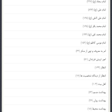
امام سجاد (ع)
(227)
امام علی (ع)
(894)
امام علی النقی (ع)
(165)
امام محمد باقر (ع)
(165)
امام محمد تقی (ع)
(146)
امام موسی کاظم (ع)
(152)
امر به معروف و نهی از منکر
(63)
امور تربیتی فرزندان
(51)
انتظار
(164)
انتظار از دیدگاه شخصیت ها
(17)
اهل بیت
(104)
بهداشت جسم
(73)
بهداشت روان
(26)
بهداشت محیط
(18)