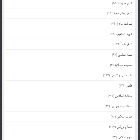
شرح حدیث
(550)
شرح دیوان حافظ
(11)
شناخت امام
(440)
شهید دستغیب
(38)
شیخ مفید
(42)
شیعه شناسی
(69)
صحیفه سجادیه
(4)
طب سنتی و گیاهی
(147)
ظهور
(334)
عبادات اسلامی
(627)
عبادات و فروع دین
(34)
عقاید اسلامی
(70)
علما و بزرگان
(224)
علوم اسلامی
(43)