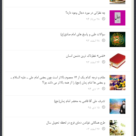
چه نظراتی در مورد دجال وجود دارد؟
28 مرداد 94
سوالات طبی و پاسخ های امام صادق(ع)
28 اسفند 93
«نفس» خطرناک ترین دشمن انسان
26 اسفند 93
مقام و درجه كدام يك از 14 معصوم بالاتر است چون بعضي امام علي ـ عليه السلام ـ
و بعضي ها امام زمان (عج) را از همه بالاتر مي دانند چرا؟
12 دی 94
تشرف علي آقا قاضي به محضر امام زمان(عج)
15 دی 95
طرح همگانی خواندن دعای فرج در لحظه تحویل سال
27 اسفند 03