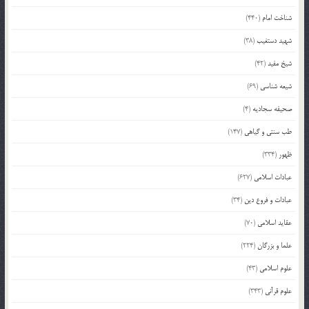
شناخت امام
(440)
شهید دستغیب
(38)
شیخ مفید
(42)
شیعه شناسی
(69)
صحیفه سجادیه
(4)
طب سنتی و گیاهی
(147)
ظهور
(334)
عبادات اسلامی
(627)
عبادات و فروع دین
(34)
عقاید اسلامی
(70)
علما و بزرگان
(224)
علوم اسلامی
(43)
علوم قرآنی
(343)