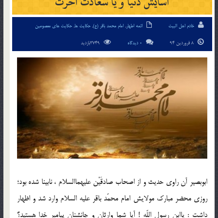
آسايش دنيا و يا سعادت آخرت
خادم اهل البیت
ائمه اطهار
,
امام محمد باقر (ع)
,
حکایت ها
,
حکایت های معصومین
8 فروردین 94
0 دیدگاه
3749بازدید
ابوبصير آن راوي حديث و از اصحاب صادقَيْن عليهماالسلام ، نابينا شده بود؛
روزي محضر مبارك مولايش امام محمّد باقر عليه السلام وارد شد و اظهار
داشت : ياابن رسول اللّه ! آيا شما وارثان و جانشنان پيامبر خدا هستيد؟