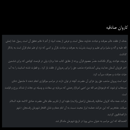
کاروان صادقیه
هدف از خلقت عالم معرفت و عبادت خداوند متعال است, و غرض از بعثت انبیاء از آدم تا خاتم تحقق آن است, رسول خدا (صلی
الله علیه و آله و سلم) برای تعلیم و تربیت بشریّت به معرفت و عبادت ,قرآن و کسی که نزد او علم تمام قرآن است به یادگار
گذاشت.
هرچند حوادث روزگار نگذاشت مفسّر معصومِ قرآن, پرده از حقایق کتاب خدا بردارد ولی در فرصت کوتاهی که برای ششمین
اختر فرزوان آسمان هدایت پیش آمد,شاهراه مذهب حق را برای رهروانِ از خلقت باز کرد , و فطرت تشنه انسانیت را به آب
حیات عبادت و معرفت سیرآب کرد.
امید است پیروان مذهب حق روز عزای آن حضرت, آنچه در توان دارند در مراسم سوگواری انجام دهند تا مشمول دعای
مستجاب او شوند که فرمود((رحم الله من احیی امرنا)) رحمتی که سرمایه ی سعادت و وسیله ی نجات از شدائد برزخ و قیامت
است.
حرکت همه ساله کاروان صادقیه رفسنجان (راهیان ولایت) جلوه ای از تکریم مقام عالی حضرت صادق الائمه علیه السلام
میباشد. مفتخریم که این حرکت حماسه ابراز محبت نسبت به آن امام همام و نشان افتخار شهرمان رفسنجان ؛ شهر
دارالصادقیون گردید.
الحمدالله که این مراسم به عنوان سنتی پویا در تاریخ شهرمان ماندگار شد.