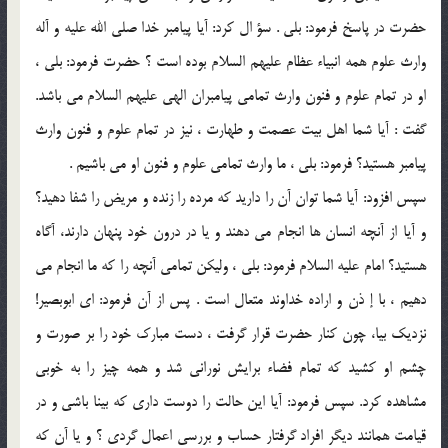
حضرت در پاسخ فرمود: بلي . سؤ ال كرد: آيا پيامبر خدا صلي الله عليه و آله
وارث علوم همه انبياء عظام عليهم السلام بوده است ؟ حضرت فرمود: بلي ،
او در تمام علوم و فنون وارث تمامي پيامبران الهي عليهم السلام مي باشد.
گفت : آيا شما اهل بيت عصمت و طهارت ، نيز در تمام علوم و فنون وارث
پيامبر هستيد؟ فرمود: بلي ، ما وارث تمامي علوم و فنون او مي باشيم .
سپس افزود: آيا شما توان آن را داريد كه مرده را زنده و مريض را شفا دهيد؟
و آيا از آنچه انسان ها انجام مي دهند و يا در درون خود پنهان دارند، آگاه
هستيد؟ امام عليه السلام فرمود: بلي ، وليكن تمامي آنچه را كه ما انجام مي
دهيم ، با إ ذن و اراده خداوند متعال است . پس از آن فرمود: اي ابوبصير!
نزديك بيا، چون كنار حضرت قرار گرفت ، دست مبارك خود را بر صورت و
چشم او كشيد كه تمام فضاء برايش نوراني شد و همه چيز را به خوبي
مشاهده كرد. سپس فرمود: آيا اين حالت را دوست داري كه بينا باشي و در
قيامت همانند ديگر افراد گرفتار حساب و بررسي اعمال گردي ؟ و يا آن كه