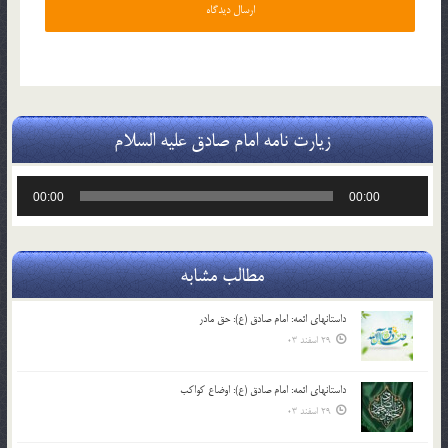
زیارت نامه امام صادق علیه السلام
پخش‌کننده
00:00
00:00
صوت
مطالب مشابه
داستانهای ائمه: امام صادق (ع): حق مادر
29 اسفند 03
داستانهای ائمه: امام صادق (ع): اوضاع کواکب
29 اسفند 03