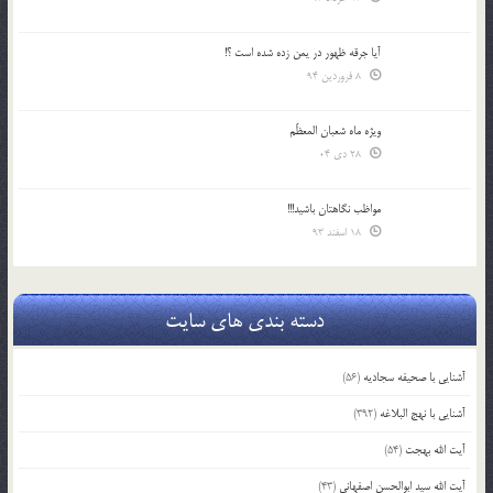
آیا جرقه ظهور در یمن زده شده است ؟!
8 فروردین 94
ویژه ماه شعبان المعظّم
28 دی 04
مواظب نگاهتان باشید!!!
18 اسفند 93
دسته بندی های سایت
آشنایی با صحیفه سجادیه
(56)
آشنایی با نهج البلاغه
(392)
آیت الله بهجت
(54)
آیت الله سید ابوالحسن اصفهانی
(43)