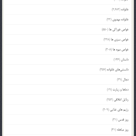
خانواده
(2,682)
خانواده مهدوی
(22)
خواص خوراکی ها
(550)
خواص سبزی ها
(228)
خواص میوه ها
(308)
داستان
(146)
دانستنی‌های خانواده
(357)
دجال
(29)
دعاها و زیارت
(19)
رذایل اخلاقی
(252)
رژیم های غذایی
(209)
روز قدس
(31)
روز مباهله
(41)