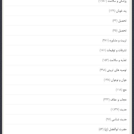
پزشکی و سلامت
(1,980)
پند خوبان
(129)
تحصیل
(62)
تحصیل
(65)
تربیت و مشاوره
(481)
تشرفات و توقیعات
(181)
تغذیه و سلامت
(156)
توصیه های تربیتی
(498)
جوان و نوجوان
(148)
حج
(118)
حجاب و عفاف
(333)
حدیث
(1,737)
حدیث شناسی
(97)
حضرت ابوالفضل (ع)
(54)