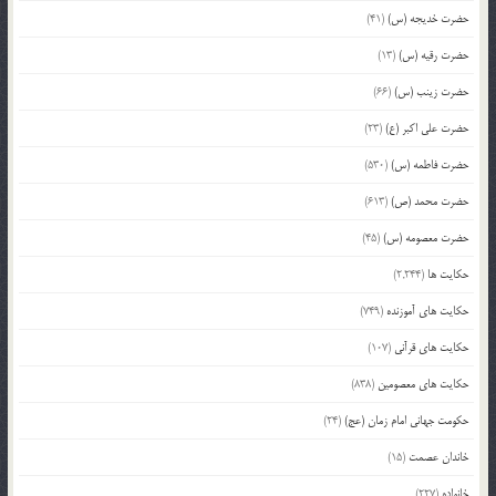
حضرت خدیجه (س)
(41)
حضرت رقیه (س)
(13)
حضرت زینب (س)
(66)
حضرت علی اکبر (ع)
(23)
حضرت فاطمه (س)
(530)
حضرت محمد (ص)
(613)
حضرت معصومه (س)
(45)
حکایت ها
(2,244)
حکایت های آموزنده
(749)
حکایت های قرآنی
(107)
حکایت های معصومین
(838)
حکومت جهانی امام زمان (عج)
(24)
خاندان عصمت
(15)
خانواده
(227)