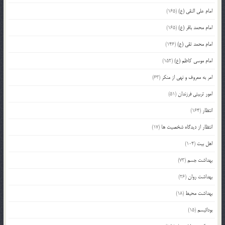
امام علی النقی (ع)
(165)
امام محمد باقر (ع)
(165)
امام محمد تقی (ع)
(146)
امام موسی کاظم (ع)
(152)
امر به معروف و نهی از منکر
(63)
امور تربیتی فرزندان
(51)
انتظار
(164)
انتظار از دیدگاه شخصیت ها
(17)
اهل بیت
(104)
بهداشت جسم
(73)
بهداشت روان
(26)
بهداشت محیط
(18)
بودائیسم
(15)