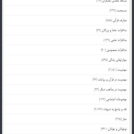
مسجد مقدس جمکران
(19)
مسیحیت
(229)
معارف قرآنی
(855)
مناظرات علما و بزرگان
(79)
مناظرات علمی
(139)
مناظرات معصومین
(60)
مهارتهای زندگی
(845)
مهدویت
(2,150)
مهدویت در قرآن و روایات
(47)
مهدویت در مذاهب دیگر
(36)
موضوعات اجتماعی
(122)
نقد و پاسخ به شبهات
(2,166)
نماز
(225)
نوجوانان و جوانان
(440)