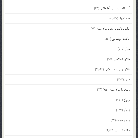
آیت الله سید علی آقا قاضی
(42)
ائمه اطهار
(5,038)
اثبات ولایت و وجود امام زمان
(73)
احادیث موضوعی
(550)
اخبار
(717)
اخلاق اسلامی
(956)
اخلاق و تربیت اسلامی
(2,836)
ادیان
(474)
ارتباط با امام زمان (عج)
(14)
ازدواج
(371)
ازدواج
(117)
ازدواج موقت
(32)
اسلام شناسی
(2,661)