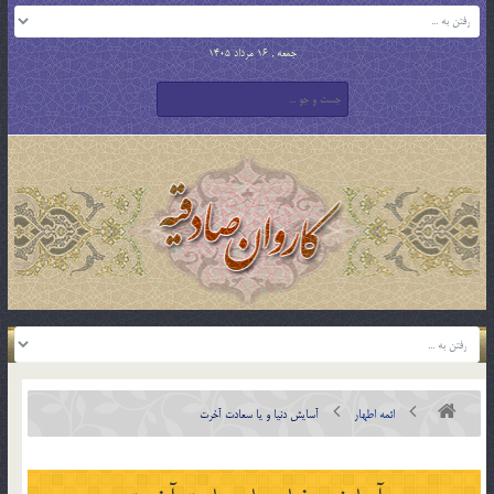
جمعه , 16 مرداد 1405
ائمه اطهار
آسايش دنيا و يا سعادت آخرت