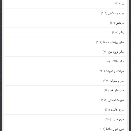
روزه
(93)
روزه و سلامتی
(101)
زرتشتی
(40)
زنان
(317)
سایر روزها و ماه ها
(103)
سایر فروع دین
(72)
سایر مقالات
(5)
سوالات و شبهات
(420)
سیر و سلوک
(274)
شب های قدر
(46)
شبهات اخلاقی
(217)
شرح احادیث
(51)
شرح حدیث
(550)
شرح دیوان حافظ
(11)