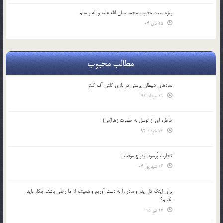
ویژه مبعث حضرت محمد صلی الله علیه و اله و سلم
25 دی 04
مطالب محبوب
نمادهای شیطان پرستی در بازی کلش آف کلنز
11 مرداد 94
خاطره ای از توسل به حضرت زهرا(س)
23 خرداد 94
تجارت پُرسود ازدواج موقت !
16 شهریور 04
براي اينكه دل پدر و مادر را به دست آوريم و هميشه از ما راضي باشند چكار بايد
بكنيم؟
23 تیر 95