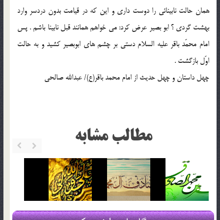
همان حالت نابينائي را دوست داري و اين كه در قيامت بدون دردسر وارد
بهشت گردي ؟ ابو بصير عرض كرد: مي خواهم همانند قبل نابينا باشم . پس
امام محمّد باقر عليه السلام دستي بر چشم هاي ابوبصير كشيد و به حالت
اوّل بازگشت .
چهل داستان و چهل حديث از امام محمد باقر(ع)/ عبدالله صالحي
مطالب مشابه