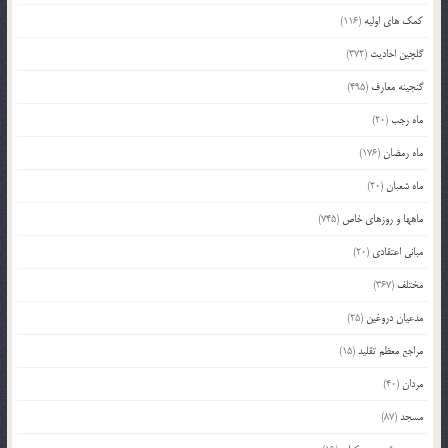
کمک های اولیه
(116)
گلچین احادیث
(372)
گنجینه معارف
(495)
ماه رجب
(20)
ماه رمضان
(176)
ماه شعبان
(20)
ماهها و روزهای خاص
(745)
مبانی اعتقادی
(20)
مختلف
(367)
مدعیان دروغین
(25)
مراجع معظم تقلید
(15)
مردان
(40)
مسجد
(87)