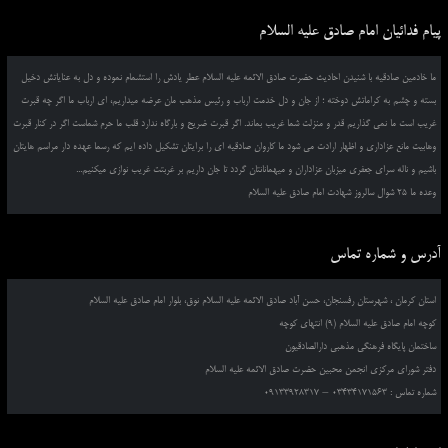
پیام فدائیان امام صادق علیه السلام
ما خادمین صادقیه با شنیدن احادیث حضرت صادق الائمه علیه السلام عطر یادش را استشمام نموده و دل به عنایاتش دخیل
بسته و چشم به کراماتش دوخته ؛ از جان و دل خدمت ارباب و رئیس مذهب مان عرضه میداریم، ای ارباب ما اگر چه قبرت
غریب است ما نمی گذاریم قدر و منزلت شما غریب بماند. اگر قبرت ضریح و بارگاه ندارد قلب ما حرم شماست اگر در کنار قبرت
وهابیت مانع عزاداری و اظهار ارادت می شود ما کاروان صادقیه ای را برایتان تشکیل داده ایم که رسما عهده دار مراسم هایتان
باشیم و ناله سرای جعفری میزبان عزاداران و میهمانانتان گردد تا جان داریم بر غربتت غریب نوازی میکنیم...
وعده ما 25 شوال سالروز شهادت امام صادق علیه السلام
آدرس و شماره تماس
استان کرمان ، شهرستان رفسنجان، حسن آباد صادق الائمه علیه السلام نوق، بلوار امام صادق علیه السلام
کوچه امام صادق علیه السلام (9) انتهای کوچه
ساختمان پایگاه فرهنگی مذهبی دارالصادقیون
دفتر شورای مرکزی انجمن محبین حضرت صادق الائمه علیه السلام
شماره تماس : 03434171563 – 09133928317