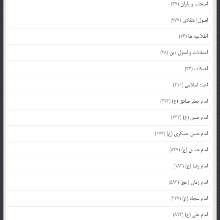
اصحاب و یاران
(37)
اصول اعتقادی
(777)
اطلاعیه ها
(26)
اعتقادات و اصول دین
(28)
اعتکاف
(43)
اعیاد اسلامی
(211)
امام جعفر صادق (ع)
(372)
امام حسن (ع)
(233)
امام حسن عسکری (ع)
(172)
امام حسین (ع)
(847)
امام رضا (ع)
(182)
امام زمان (عج)
(583)
امام سجاد (ع)
(227)
امام علی (ع)
(894)