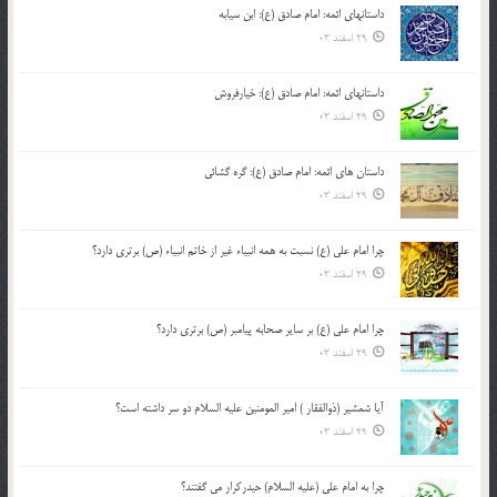
داستانهای ائمه: امام صادق (ع): ابن سیابه
29 اسفند 03
داستانهای ائمه: امام صادق (ع): خیارفروش
29 اسفند 03
داستان های ائمه: امام صادق (ع): گره گشائی
29 اسفند 03
چرا امام علی (ع) نسبت به همه انبیاء غیر از خاتم انبیاء (ص) برتری دارد؟
29 اسفند 03
چرا امام علی (ع) بر سایر صحابه پیامبر (ص) برتری دارد؟
29 اسفند 03
آیا شمشیر (ذوالفقار ) امیر المومنین علیه السلام دو سر داشته است؟
29 اسفند 03
چرا به امام علی (علیه السلام) حیدرکرار می گفتند؟