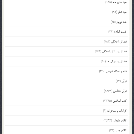
عید غدیر خم
(185)
عید فطر
(35)
عید نوروز
(45)
غیبت امام
(291)
فضایل اخلاقی
(183)
فضایل و رذایل اخلاقی
(168)
فضایل و ویژگی ها
(10)
فقه و احکام شرعی
(340)
قرآن
(23)
قرآن شناسی
(1,861)
کتب اسلامی
(2,295)
کرامات و معجزات
(9)
کلام جاودان
(2,293)
کلام جدید
(34)