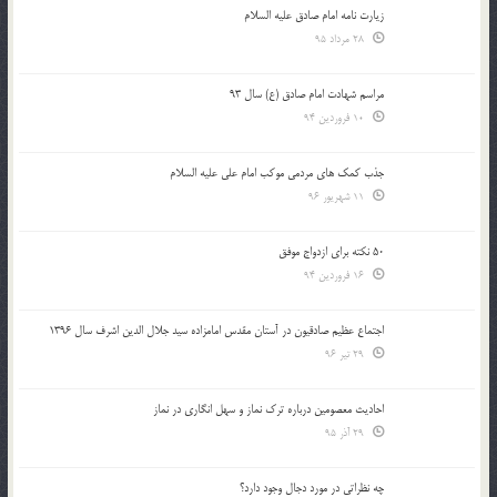
زیارت نامه امام صادق علیه السلام
28 مرداد 95
مراسم شهادت امام صادق (ع) سال 93
10 فروردین 94
جذب کمک های مردمی موکب امام علی علیه السلام
11 شهریور 96
50 نکته برای ازدواج موفق
16 فروردین 94
اجتماع عظیم صادقیون در آستان مقدس امامزاده سید جلال الدین اشرف سال 1396
29 تیر 96
احادیث معصومین درباره ترک نماز و سهل انگاری در نماز
29 آذر 95
چه نظراتی در مورد دجال وجود دارد؟