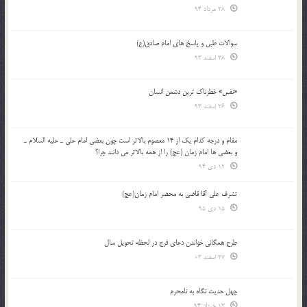
28 مرداد 94
سوالات طبی و پاسخ های امام صادق(ع)
28 اسفند 93
«نفس» خطرناک ترین دشمن انسان
26 اسفند 93
مقام و درجه كدام يك از 14 معصوم بالاتر است چون بعضي امام علي ـ عليه السلام ـ
و بعضي ها امام زمان (عج) را از همه بالاتر مي دانند چرا؟
12 دی 94
تشرف علي آقا قاضي به محضر امام زمان(عج)
15 دی 95
طرح همگانی خواندن دعای فرج در لحظه تحویل سال
27 اسفند 03
چهل حدیث نگاه به نامحرم
13 خرداد 94