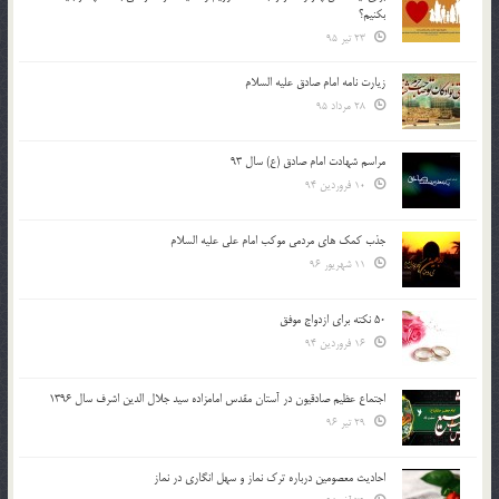
بكنيم؟
23 تیر 95
زیارت نامه امام صادق علیه السلام
28 مرداد 95
مراسم شهادت امام صادق (ع) سال 93
10 فروردین 94
جذب کمک های مردمی موکب امام علی علیه السلام
11 شهریور 96
50 نکته برای ازدواج موفق
16 فروردین 94
اجتماع عظیم صادقیون در آستان مقدس امامزاده سید جلال الدین اشرف سال 1396
29 تیر 96
احادیث معصومین درباره ترک نماز و سهل انگاری در نماز