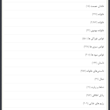
خاندان عصمت
(15)
خانواده
(227)
خانواده
(2,682)
خانواده مهدوی
(22)
خواص خوراکی ها
(550)
خواص سبزی ها
(228)
خواص میوه ها
(308)
داستان
(146)
دانستنی‌های خانواده
(357)
دجال
(29)
دعاها و زیارت
(19)
رذایل اخلاقی
(252)
رژیم های غذایی
(209)