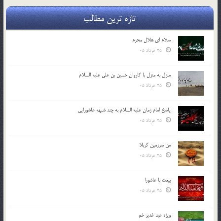
تازه ترین مطالب
سلام ای هلال محرم
25 خرداد 05
منزل به منزل با کاروان حسین بن علی علیه السلام
25 خرداد 05
پاسخ امام زمان علیه السلام به چند شبهه عاشورایی
25 خرداد 05
من سرزمین کربلا
25 خرداد 05
بیعت با عاشورا
25 خرداد 05
ویژه عید غدیر خم