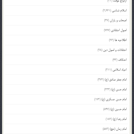
ازدواج موقت
(32)
اسلام شناسی
(2,661)
اصحاب و یاران
(37)
اصول اعتقادی
(777)
اطلاعیه ها
(26)
اعتقادات و اصول دین
(28)
اعتکاف
(43)
اعیاد اسلامی
(211)
امام جعفر صادق (ع)
(372)
امام حسن (ع)
(233)
امام حسن عسکری (ع)
(172)
امام حسین (ع)
(847)
امام رضا (ع)
(182)
امام زمان (عج)
(583)