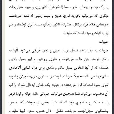
یا برگ چغندر، ریحان، کدو مسما (اسکواش)، کلم پیچ، و غیره. صیفی‌جات
دیگری که می‌توانید بخورید قارچ، هویج و سیب زمینی له شده، می‌باشند.
میوه‌هایی مانند موز، پرتقال، هندوانه، انگور، زردآلو، سیب، انواع توت‌ها، و هلو
نیز به اثبات رسیده است که مفیدند.
حبوبات
حبوبات به طور عمده شامل لوبیا، عدس و نخود فرنگی می‌شود. آنها به
راحتی توسط بدن جذب می‌شوند، و حاوی پروتئین و فیبر بسیار بالایی
هستند؛ که از آنها انتخابی بسیار سالم و مغذی برای مواد غذایی آگاهانه‌ی
سالم مهیا می‌سازد. معمولاً حبوبات را پخته و به عنوان سوپ، خورش و ادویه
کاری مورد استفاده قرار می‌‌دهند؛ در نتیجه یک غذای ایده‌آل همراه با آب
آن محسوب می‌شوند شما همچنین می‌توانید حبوباتی مانند جوانه و لوبیا قرمز
را به سالاد و ساندویچ خود اضافه کنید. بعضی از حبوبات که به طور
چشمگیری سهل‌الهضم می‌باشند شامل ـ دال عدس، ماش، لوبیا سفید و