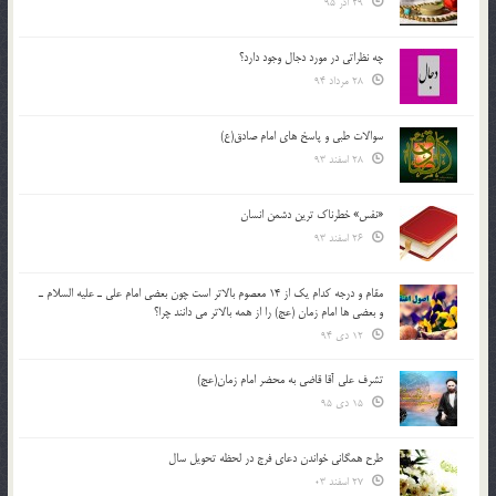
29 آذر 95
چه نظراتی در مورد دجال وجود دارد؟
28 مرداد 94
سوالات طبی و پاسخ های امام صادق(ع)
28 اسفند 93
«نفس» خطرناک ترین دشمن انسان
26 اسفند 93
مقام و درجه كدام يك از 14 معصوم بالاتر است چون بعضي امام علي ـ عليه السلام ـ
و بعضي ها امام زمان (عج) را از همه بالاتر مي دانند چرا؟
12 دی 94
تشرف علي آقا قاضي به محضر امام زمان(عج)
15 دی 95
طرح همگانی خواندن دعای فرج در لحظه تحویل سال
27 اسفند 03