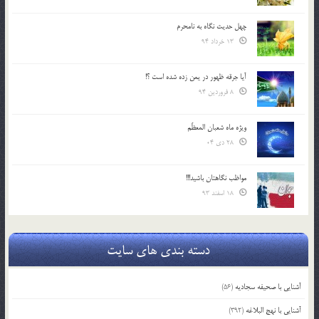
چهل حدیث نگاه به نامحرم
13 خرداد 94
آیا جرقه ظهور در یمن زده شده است ؟!
8 فروردین 94
ویژه ماه شعبان المعظّم
28 دی 04
مواظب نگاهتان باشید!!!
18 اسفند 93
دسته بندی های سایت
آشنایی با صحیفه سجادیه
(56)
آشنایی با نهج البلاغه
(392)