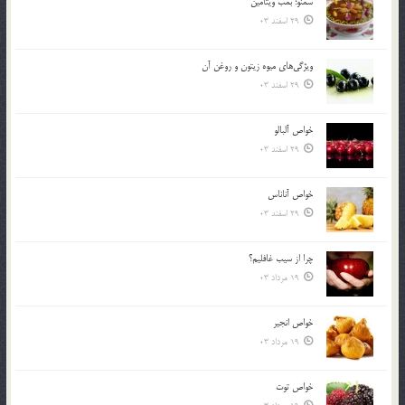
سمنو؛ بمب ويتامين
29 اسفند 03
ويژگي‌هاي ميوه زيتون و روغن آن
29 اسفند 03
خواص آلبالو
29 اسفند 03
خواص آناناس
29 اسفند 03
چرا از سيب غافليم؟
19 مرداد 03
خواص انجير
19 مرداد 03
خواص توت