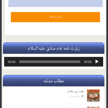
زیارت نامه امام صادق علیه السلام
پخش‌کننده
00:00
00:00
صوت
مطالب مشابه
هفت سين سلامت
29 اسفند 03