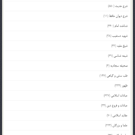
شرح حدیث
(550)
شرح دیوان حافظ
(11)
شناخت امام
(440)
شهید دستغیب
(38)
شیخ مفید
(42)
شیعه شناسی
(69)
صحیفه سجادیه
(4)
طب سنتی و گیاهی
(147)
ظهور
(334)
عبادات اسلامی
(627)
عبادات و فروع دین
(34)
عقاید اسلامی
(70)
علما و بزرگان
(224)