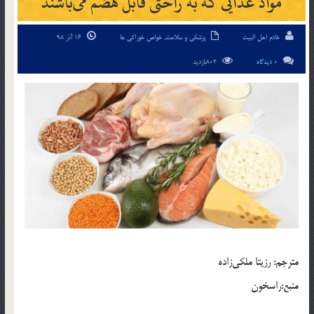
مواد غذایی که به راحتی قابل هضم می‌باشند
خادم اهل البیت
پزشکی و سلامت
,
خواص خوراکی ها
16 آذر 98
0 دیدگاه
802بازدید
مترجم: رزیتا ملکی‌زاده
منبع:راسخون