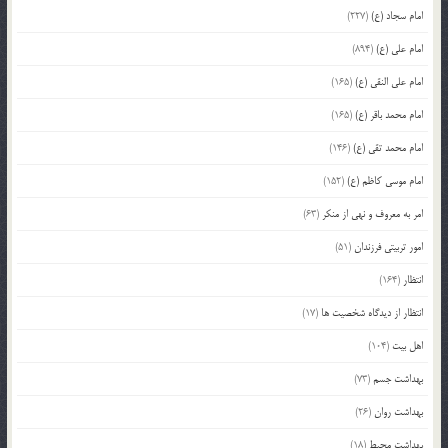
امام سجاد (ع)
(227)
امام علی (ع)
(894)
امام علی النقی (ع)
(165)
امام محمد باقر (ع)
(165)
امام محمد تقی (ع)
(146)
امام موسی کاظم (ع)
(152)
امر به معروف و نهی از منکر
(63)
امور تربیتی فرزندان
(51)
انتظار
(164)
انتظار از دیدگاه شخصیت ها
(17)
اهل بیت
(104)
بهداشت جسم
(73)
بهداشت روان
(26)
بهداشت محیط
(18)