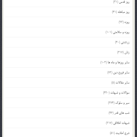
روز قدس
(31)
روز مباهله
(41)
روزه
(93)
روزه و سلامتی
(101)
زرتشتی
(40)
زنان
(317)
سایر روزها و ماه ها
(103)
سایر فروع دین
(72)
سایر مقالات
(5)
سوالات و شبهات
(420)
سیر و سلوک
(274)
شب های قدر
(46)
شبهات اخلاقی
(217)
شرح احادیث
(51)