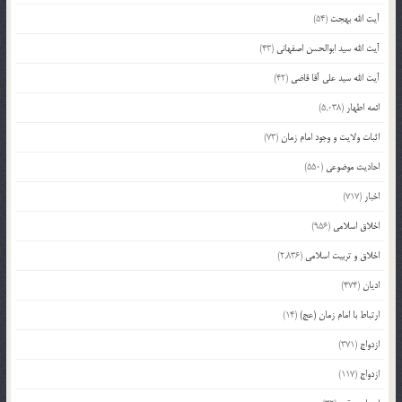
آیت الله بهجت
(54)
آیت الله سید ابوالحسن اصفهانی
(43)
آیت الله سید علی آقا قاضی
(42)
ائمه اطهار
(5,038)
اثبات ولایت و وجود امام زمان
(73)
احادیث موضوعی
(550)
اخبار
(717)
اخلاق اسلامی
(956)
اخلاق و تربیت اسلامی
(2,836)
ادیان
(474)
ارتباط با امام زمان (عج)
(14)
ازدواج
(371)
ازدواج
(117)