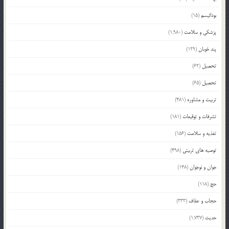
بودائیسم
(15)
پزشکی و سلامت
(1,980)
پند خوبان
(129)
تحصیل
(62)
تحصیل
(65)
تربیت و مشاوره
(481)
تشرفات و توقیعات
(181)
تغذیه و سلامت
(156)
توصیه های تربیتی
(498)
جوان و نوجوان
(148)
حج
(118)
حجاب و عفاف
(333)
حدیث
(1,737)