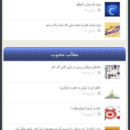
ویژه ماه شعبان المعظّم
28 دی 04
ویژه مبعث حضرت محمد صلی الله علیه و اله و سلم
25 دی 04
مطالب محبوب
نمادهای شیطان پرستی در بازی کلش آف کلنز
11 مرداد 94
خاطره ای از توسل به حضرت زهرا(س)
23 خرداد 94
تجارت پُرسود ازدواج موقت !
16 شهریور 04
براي اينكه دل پدر و مادر را به دست آوريم و هميشه از ما راضي باشند چكار بايد