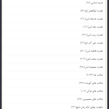
حدیث شناسی
(97)
حضرت ابوالفضل (ع)
(54)
حضرت خدیجه (س)
(41)
حضرت رقیه (س)
(13)
حضرت زینب (س)
(66)
حضرت علی اکبر (ع)
(23)
حضرت فاطمه (س)
(530)
حضرت محمد (ص)
(613)
حضرت معصومه (س)
(45)
حکایت ها
(2,244)
حکایت های آموزنده
(749)
حکایت های قرآنی
(107)
حکایت های معصومین
(838)
حکومت جهانی امام زمان (عج)
(24)