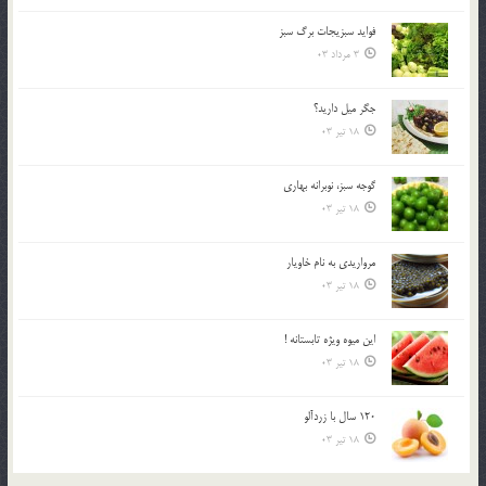
فوايد سبزيجات برگ سبز
3 مرداد 03
جگر ميل داريد؟
18 تیر 03
گوجه سبز، نوبرانه بهاري
18 تیر 03
مرواريدي به نام خاويار
18 تیر 03
اين ميوه ويژه تابستانه !
18 تیر 03
120 سال با زردآلو
18 تیر 03