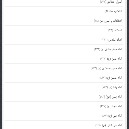
اصول اعتقادی
(777)
اطلاعیه ها
(26)
اعتقادات و اصول دین
(28)
اعتکاف
(43)
اعیاد اسلامی
(211)
امام جعفر صادق (ع)
(372)
امام حسن (ع)
(233)
امام حسن عسکری (ع)
(172)
امام حسین (ع)
(847)
امام رضا (ع)
(182)
امام زمان (عج)
(583)
امام سجاد (ع)
(227)
امام علی (ع)
(894)
امام علی النقی (ع)
(165)