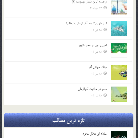
برجسته ترين شعار مهدويت (2)
13 مرداد 03
ابزارهاي برگزيده آخر الزماني شيطان!
28 تیر 03
احياي دين در عصر ظهور
28 تیر 03
جنگ جهاني آخر
28 تیر 03
مصر در احادیث آخرالزمان
28 تیر 03
تازه ترین مطالب
سلام ای هلال محرم