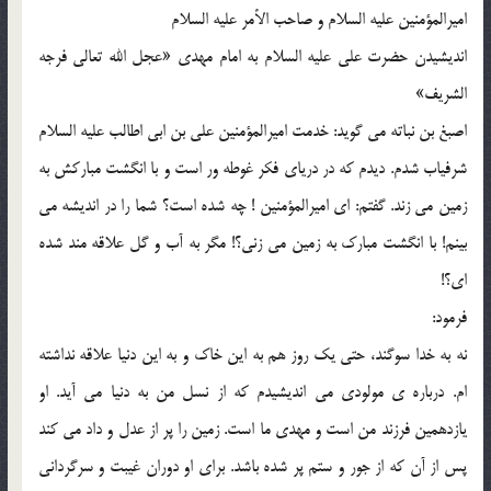
اميرالمؤمنين عليه السلام و صاحب الأمر عليه السلام
انديشيدن حضرت علي عليه السلام به امام مهدي «عجل الله تعالي فرجه
الشريف»
اصبغ بن نباته مي گويد: خدمت اميرالمؤمنين علي بن ابي اطالب عليه السلام
شرفياب شدم. ديدم که در درياي فکر غوطه ور است و با انگشت مبارکش به
زمين مي زند. گفتم: اي اميرالمؤمنين ! چه شده است؟ شما را در انديشه مي
بينم! با انگشت مبارک به زمين مي زني؟! مگر به آب و گل علاقه مند شده
اي؟!
فرمود:
نه به خدا سوگند، حتي يک روز هم به اين خاک و به اين دنيا علاقه نداشته
ام. درباره ي مولودي مي انديشيدم که از نسل من به دنيا مي آيد. او
يازدهمين فرزند من است و مهدي ما است. زمين را پر از عدل و داد مي کند
پس از آن که از جور و ستم پر شده باشد. براي او دوران غيبت و سرگرداني