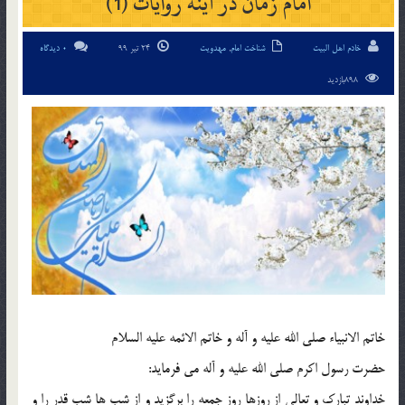
امام زمان در آينه روايات (1)
خادم اهل البیت
شناخت امام
,
مهدویت
24 تیر 99
0 دیدگاه
898بازدید
خاتم الانبياء صلي الله عليه و آله و خاتم الائمه عليه السلام
حضرت رسول اکرم صلي الله عليه و آله مي فرمايد:
خداوند تبارک و تعالي از روزها روز جمعه را برگزيد و از شب ها شب قدر را و