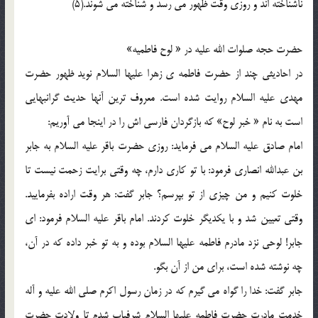
ناشناخته اند و روزي وقت ظهور مي رسد و شناخته مي شوند.(5)
حضرت حجه صلوات الله عليه در « لوح فاطميه»
در احاديثي چند از حضرت فاطمه ي زهرا عليها السلام نويد ظهور حضرت
مهدي عليه السلام روايت شده است. معروف ترين آنها حديث گرانبهايي
است به نام « خبر لوح» که بازگردان فارسي اش را در اينجا مي آوريم:
امام صادق عليه السلام مي فرمايد: روزي حضرت باقر عليه السلام به جابر
بن عبدالله انصاري فرمود: با تو کاري دارم، چه وقتي برايت زحمت نيست تا
خلوت کنيم و من چيزي از تو بپرسم؟ جابر گفت: هر وقت اراده بفرماييد.
وقتي تعيين شد و با يکديگر خلوت کردند. امام باقر عليه السلام فرمود: اي
جابر! لوحي نزد مادرم فاطمه عليها السلام بوده و به تو خبر داده که در آن،
چه نوشته شده است، براي من از آن بگو.
جابر گفت: خدا را گواه مي گيرم که در زمان رسول اکرم صلي الله عليه و آله
خدمت مادرت حضرت فاطمه عليها السلام شرفياب شدم تا ولادت حضرت