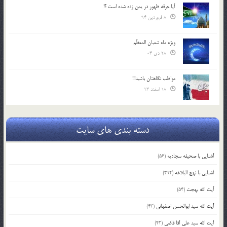
آیا جرقه ظهور در یمن زده شده است ؟!
8 فروردین 94
ویژه ماه شعبان المعظّم
28 دی 04
مواظب نگاهتان باشید!!!
18 اسفند 93
دسته بندی های سایت
آشنایی با صحیفه سجادیه
(56)
آشنایی با نهج البلاغه
(392)
آیت الله بهجت
(54)
آیت الله سید ابوالحسن اصفهانی
(43)
آیت الله سید علی آقا قاضی
(42)