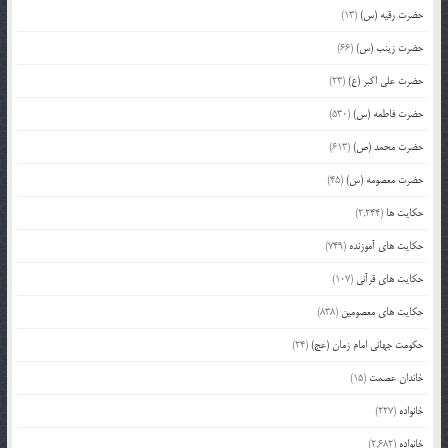
حضرت رقیه (س)
(13)
حضرت زینب (س)
(66)
حضرت علی اکبر (ع)
(23)
حضرت فاطمه (س)
(530)
حضرت محمد (ص)
(613)
حضرت معصومه (س)
(45)
حکایت ها
(2,244)
حکایت های آموزنده
(749)
حکایت های قرآنی
(107)
حکایت های معصومین
(838)
حکومت جهانی امام زمان (عج)
(24)
خاندان عصمت
(15)
خانواده
(227)
خانواده
(2,682)