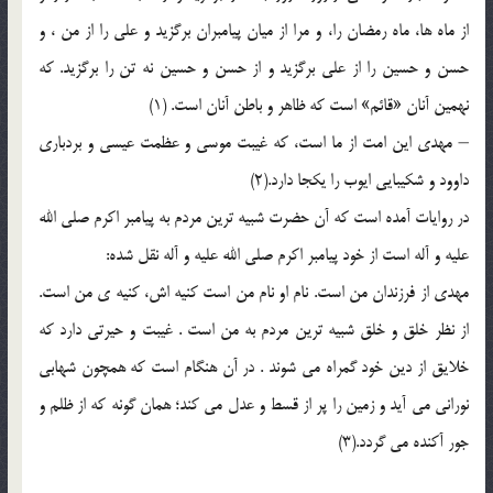
از ماه ها، ماه رمضان را، و مرا از ميان پيامبران برگزيد و علي را از من ، و
حسن و حسين را از علي برگزيد و از حسن و حسين نه تن را برگزيد. که
نهمين آنان «قائم» است که ظاهر و باطن آنان است. (1)
– مهدي اين امت از ما است، که غيبت موسي و عظمت عيسي و بردباري
داوود و شکيبايي ايوب را يکجا دارد.(2)
در روايات آمده است که آن حضرت شبيه ترين مردم به پيامبر اکرم صلي الله
عليه و آله است از خود پيامبر اکرم صلي الله عليه و آله نقل شده:
مهدي از فرزندان من است. نام او نام من است کنيه اش، کنيه ي من است.
از نظر خلق و خلق شبيه ترين مردم به من است . غيبت و حيرتي دارد که
خلايق از دين خود گمراه مي شوند . در آن هنگام است که همچون شهابي
نوراني مي آيد و زمين را پر از قسط و عدل مي کند؛ همان گونه که از ظلم و
جور آکنده مي گردد.(3)