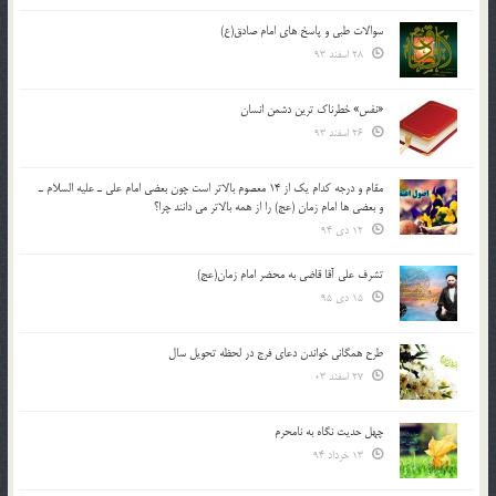
سوالات طبی و پاسخ های امام صادق(ع)
28 اسفند 93
«نفس» خطرناک ترین دشمن انسان
26 اسفند 93
مقام و درجه كدام يك از 14 معصوم بالاتر است چون بعضي امام علي ـ عليه السلام ـ
و بعضي ها امام زمان (عج) را از همه بالاتر مي دانند چرا؟
12 دی 94
تشرف علي آقا قاضي به محضر امام زمان(عج)
15 دی 95
طرح همگانی خواندن دعای فرج در لحظه تحویل سال
27 اسفند 03
چهل حدیث نگاه به نامحرم
13 خرداد 94