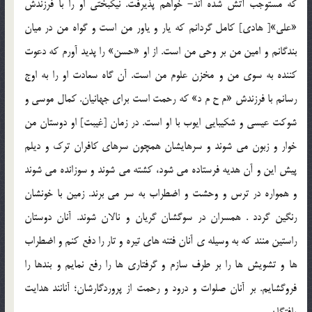
که مستوجب آتش شده اند- خواهم پذيرفت. نيکبختي او را با فرزندش
«علي»[ هادي] کامل گردانم که يار و ياور من است و گواه من در ميان
بندگانم و امين من بر وحي من است. از او «حسن» را پديد آورم که دعوت
کننده به سوي من و مخزن علوم من است. آن گاه سعادت او را به اوج
رسانم با فرزندش «م ح م د» که رحمت است براي جهانيان. کمال موسي و
شوکت عيسي و شکيبايي ايوب با او است. در زمان [غيبت] او دوستان من
خوار و زبون مي شوند و سرهايشان همچون سرهاي کافران ترک و ديلم
پيش اين و آن هديه فرستاده مي شود، کشته مي شوند و سوزانده مي شوند
و همواره در ترس و وحشت و اضطراب به سر مي برند. زمين با خونشان
رنگين گردد . همسران در سوگشان گريان و نالان شوند. آنان دوستان
راستين منند که به وسيله ي آنان فتنه هاي تيره و تار را دفع کنم و اضطراب
ها و تشويش ها را بر طرف سازم و گرفتاري ها را رفع نمايم و بندها را
فروگشايم. بر آنان صلوات و درود و رحمت از پروردگارشان؛ آنانند هدايت