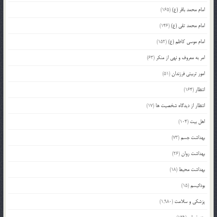
امام محمد باقر (ع)
(165)
امام محمد تقی (ع)
(146)
امام موسی کاظم (ع)
(152)
امر به معروف و نهی از منکر
(63)
امور تربیتی فرزندان
(51)
انتظار
(164)
انتظار از دیدگاه شخصیت ها
(17)
اهل بیت
(104)
بهداشت جسم
(73)
بهداشت روان
(26)
بهداشت محیط
(18)
بودائیسم
(15)
پزشکی و سلامت
(1,980)