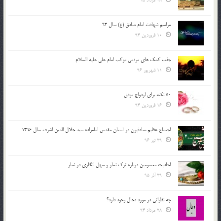
28 مرداد 95
مراسم شهادت امام صادق (ع) سال 93
10 فروردین 94
جذب کمک های مردمی موکب امام علی علیه السلام
11 شهریور 96
50 نکته برای ازدواج موفق
16 فروردین 94
اجتماع عظیم صادقیون در آستان مقدس امامزاده سید جلال الدین اشرف سال 1396
29 تیر 96
احادیث معصومین درباره ترک نماز و سهل انگاری در نماز
29 آذر 95
چه نظراتی در مورد دجال وجود دارد؟
28 مرداد 94