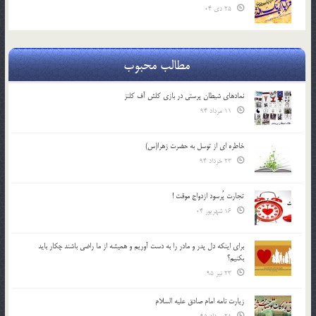
25 دی 04
مطالب محبوب
نمادهای شیطان پرستی در بازی کلش آف کلنز
11 مرداد 94
خاطره ای از توسل به حضرت زهرا(س)
23 خرداد 94
تجارت پُرسود ازدواج موقت !
16 شهریور 04
براي اينكه دل پدر و مادر را به دست آوريم و هميشه از ما راضي باشند چكار بايد
بكنيم؟
23 تیر 95
زیارت نامه امام صادق علیه السلام