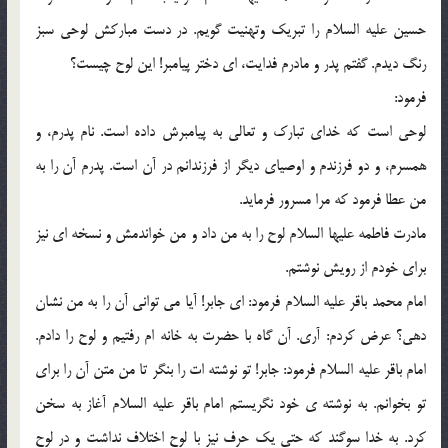
حسين عليه السلام را تبريک وتهنيت گويم. در دست مبارکش لوحي سبز
رنگ ديدم. گفتم پدر و مادرم فدايت، اي دختر پيامبر! اين لوح چيست؟
فرمود:
لوحي است که خداي تبارک و تعالي به پيامبرش داده است. نام پدرم، و
همسرم، و دو فرزندم و اوصياي ديگر از فرزندانم در آن است. پدرم آن را به
من عطا فرمود که مرا مسرور فرمايد.
مادرت فاطمه عليها السلام لوح را به من داد و من خواندمش و نسخه اي نيز
براي خودم از رويش نوشتم.
امام محمد باقر عليه السلام فرمود: اي جابر! آيا مي تواني آن را به من نشان
دهي؟ عرض کردم: آري. آن گاه با حضرت به خانه ام رفتيم و لوح را دادم.
امام باقر عليه السلام فرمود: جابر! تو نوشته ات را بنگر تا من متن آن را براي
تو بخوانم. به نوشته ي خود نگريستم امام باقر عليه السلام آغاز به سخن
کرد. به خدا سوگند که حتي يک حرف نيز با لوح اختلاف نداشت و در لوح