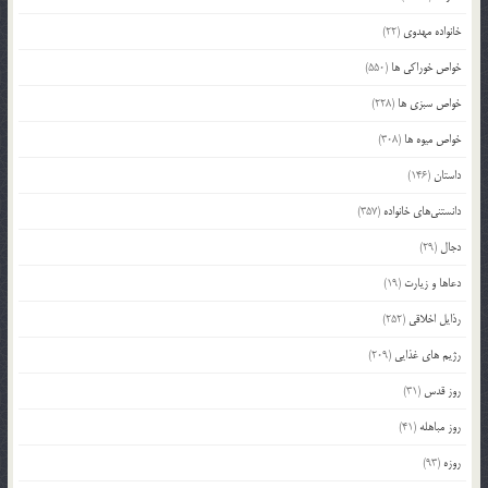
خانواده مهدوی
(22)
خواص خوراکی ها
(550)
خواص سبزی ها
(228)
خواص میوه ها
(308)
داستان
(146)
دانستنی‌های خانواده
(357)
دجال
(29)
دعاها و زیارت
(19)
رذایل اخلاقی
(252)
رژیم های غذایی
(209)
روز قدس
(31)
روز مباهله
(41)
روزه
(93)