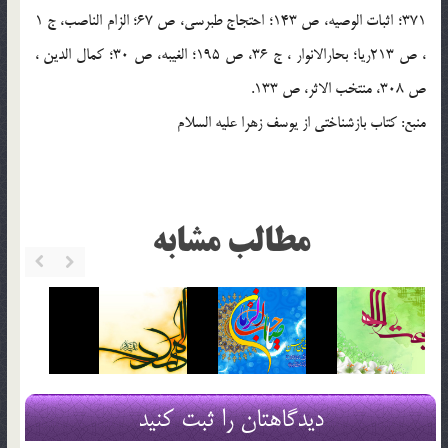
371؛ اثبات الوصيه، ص 143؛ احتجاج طبرسي، ص 67؛ الزام الناصب، ج 1
، ص 213ريا؛ بحارالانوار ، ج 36، ص 195؛ الغيبه، ص 30؛ کمال الدين ،
ص 308، منتخب الاثر، ص 133.
منبع: کتاب بازشناختي از يوسف زهرا عليه السلام
مطالب مشابه
دیدگاهتان را ثبت کنید