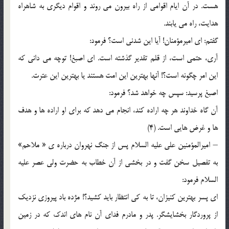
هست. در آن ايام اقوامي از راه بيرون مي روند و اقوام ديگري به شاهراه
هدايت، راه مي يابند.
گفتم: اي اميرمؤمنان! آيا اين شدني است؟ فرمود:
آري، حتمي است، از قلم تقدير گذشته است. اي اصبغ! توچه مي داني که
اين امر چگونه است؟! آنها بهترين اين امت هستند يا بهترين اين عترت.
اصبغ پرسيد: سپس چه خواهد شد؟ فرمود:
آن گاه خداوند هر چه اراده کند، انجام مي دهد که براي او اراده ها و هدف
ها و غرض هايي است. (4)
– اميرالمؤمنين علي عليه السلام پس از جنگ نهروان درباره ي « ملاحم»
به تفصيل سخن گفت و در بخشي از آن خطاب به حضرت ولي عصر عليه
السلام فرمود:
اي پسر بهترين کنيزان، تا به کي انتظار بايد کشيد؟! مژده باد پيروزي نزديک
از پروردگار بخشايشگر. پدر و مادرم فداي آن نام هاي اندک که در زمين