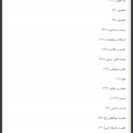
پند خوبان
(129)
تحصیل
(62)
تحصیل
(65)
تربیت و مشاوره
(481)
تشرفات و توقیعات
(181)
تغذیه و سلامت
(156)
توصیه های تربیتی
(498)
جوان و نوجوان
(148)
حج
(118)
حجاب و عفاف
(333)
حدیث
(1,737)
حدیث شناسی
(97)
حضرت ابوالفضل (ع)
(54)
حضرت خدیجه (س)
(41)