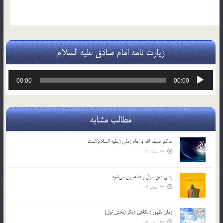
زیارت نامه امام صادق علیه السلام
پخش‌کننده
00:00
00:00
صوت
مطالب مشابه
حاکم خليفه الله و امام زمان (علیه السلام)است
29 اسفند 03
وقتی دین، پول و قبله، زن می‌شود
29 اسفند 03
زمان ظهور ؛ نگاهی دیگر (بخش اول)
29 اسفند 03