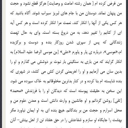
من فرض کرده ام [ همان رشته امامت و وصايت] هرگز قطع نشود و حجت
من پنهان نماند. دوستان من با جام هاي لبريز سيراب شوند. آگاه باشيد که
هر کس يکي از آنها را انکار کند، نعمت مرا انکار کرده است و هر کس آيه
اي از کتابم را تغيير دهد، به من دروغ بسته است. واي به حال تهمت
زنندگاني که پس از سپري شدن روزگار بنده و دوست و برگزيده
ام،«موسي»، درباره ي يار و ياورم «علي» [بن موسي الرضا عليه السلام] به
انکار گرايند که من باري به سنگيني بار نبوت بر دوشش مي گذارم و او را
بدين سان مي آزمايم و او را اهريمني گردن کش مي کشد، در شهري که
بنده شايسته ام بنا کرده و در کنار بدترين مخلوقاتم به خاک سپرده مي شود.
اين سخن به حقيقت پيوسته است که ديدگان او را با فرزندش «محمد»
[تقي] روشن گردانم و او جانشين و وارث دانش است و معدن علوم من و
محل اسرارم و حجت من بر بندگانم. هيچ بنده اي به او ايمان نياورد مگر
بهشت را جايگاه او سازم و شفاعتش را در حق هفتاد تن از اهل بيتش- آنان