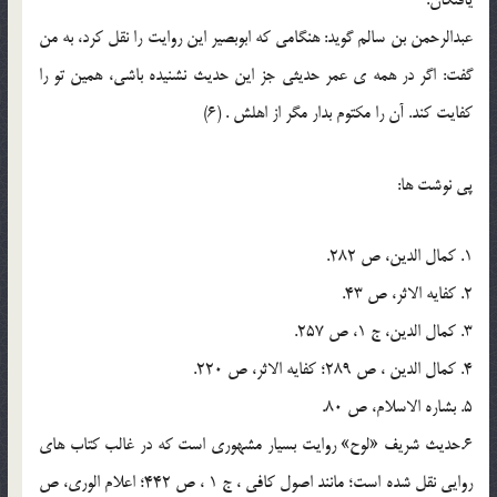
يافتگان.
عبدالرحمن بن سالم گويد: هنگامي که ابوبصير اين روايت را نقل کرد، به من
گفت: اگر در همه ي عمر حديثي جز اين حديث نشنيده باشي، همين تو را
کفايت کند. آن را مکتوم بدار مگر از اهلش . (6)
پي نوشت ها:
1. کمال الدين، ص 282.
2. کفايه الاثر، ص 43.
3. کمال الدين، ج 1، ص 257.
4. کمال الدين ، ص 289؛ کفايه الاثر، ص 220.
5. بشاره الاسلام، ص 80.
6.حديث شريف «لوح» روايت بسيار مشهوري است که در غالب کتاب هاي
روايي نقل شده است؛ مانند اصول کافي ، ج 1 ، ص 442؛ اعلام الوري، ص