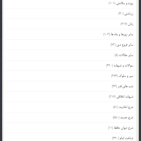
روزه و سلامتی
(101)
زرتشتی
(40)
زنان
(317)
سایر روزها و ماه ها
(103)
سایر فروع دین
(72)
سایر مقالات
(5)
سوالات و شبهات
(420)
سیر و سلوک
(274)
شب های قدر
(46)
شبهات اخلاقی
(217)
شرح احادیث
(51)
شرح حدیث
(550)
شرح دیوان حافظ
(11)
شناخت امام
(440)