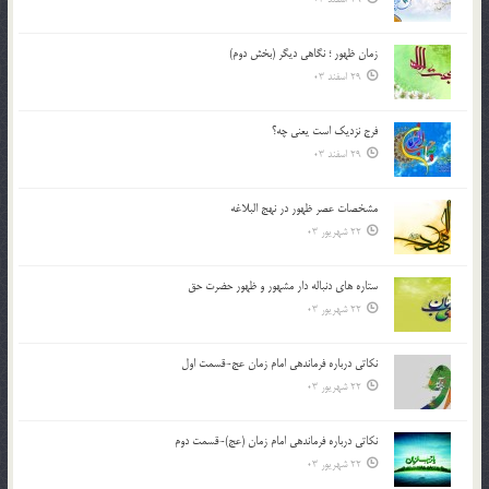
زمان ظهور ؛ نگاهی دیگر (بخش دوم)
29 اسفند 03
فرج نزدیک است یعنی چه؟
29 اسفند 03
مشخصات عصر ظهور در نهج البلاغه
22 شهریور 03
ستاره های دنباله دار مشهور و ظهور حضرت حق
22 شهریور 03
نکاتى درباره فرماندهى امام زمان عج-قسمت اول
22 شهریور 03
نکاتى درباره فرماندهى امام زمان (عج)-قسمت دوم
22 شهریور 03