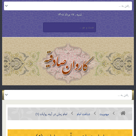
شنبه , 17 مرداد 1405
مهدویت
شناخت امام
امام زمان در آينه روايات (1)