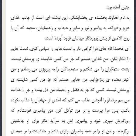
چنين آمده بود:
به نام خداوند بخشنده ي بخشايشگر، اين نوشته اي است از جانب خداي
عزيز و فرزانه، به پيامبر و نور و سفير و حجاب و راهنمايش، محمد که آن را
روح الامين از پيش پروردگار جهانيان فرود آورده است:
اي محمد! نام هاي مرا گرامي دار و نعمت هايم را سپاس گوي. نعمت هايم
را انکار نکن. من خدايي هستم که جز من کسي شايسته ي پرستش نيست.
پشت ستمگران را مي شکنم و ستمديدگان را به پيروزي مي رسانم و من
کيفر دهنده ي روزجزايم. من خدايي هستم که جز من کسي شايسته ي
پرستش نيست. کسي که جز به فضل و رحمت من دل ببندد و جز از عدالت
من بيم برد، او را آنچنان عذاب مي کنم که احدي از جهانيان را عذاب نکرده
باشم. پس مرا بپرست و بر من توکل کن. من پيامبري نفرستادم که
روزگارش سپري شود و پيامبري اش به سرآيد مگر براي او جانشيني
برگزيدم، و من تو را بر همه پيامبران برتري دادم و جانشينت را بر همه ي