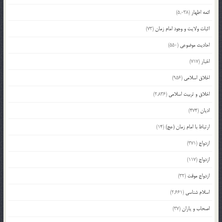
ائمه اطهار
(5,038)
اثبات ولایت و وجود امام زمان
(73)
احادیث موضوعی
(550)
اخبار
(717)
اخلاق اسلامی
(956)
اخلاق و تربیت اسلامی
(2,836)
ادیان
(474)
ارتباط با امام زمان (عج)
(14)
ازدواج
(371)
ازدواج
(117)
ازدواج موقت
(32)
اسلام شناسی
(2,661)
اصحاب و یاران
(37)