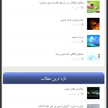
وظایف توانگران در برابر فقرا (قسمت دوم و پایانی)
30 تیر 03
چشم ‏چرانى و هرزه‏ چشمى
30 تیر 03
درست ببينيم
30 تیر 03
پندهاي اخلاقي امام خميني (ره)
30 تیر 03
تازه ترین مطالب
سلام ای هلال محرم
25 خرداد 05
منزل به منزل با کاروان حسین بن علی علیه السلام