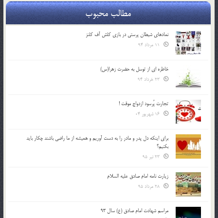
مطالب محبوب
نمادهای شیطان پرستی در بازی کلش آف کلنز
11 مرداد 94
خاطره ای از توسل به حضرت زهرا(س)
23 خرداد 94
تجارت پُرسود ازدواج موقت !
16 شهریور 04
براي اينكه دل پدر و مادر را به دست آوريم و هميشه از ما راضي باشند چكار بايد
بكنيم؟
23 تیر 95
زیارت نامه امام صادق علیه السلام
28 مرداد 95
مراسم شهادت امام صادق (ع) سال 93