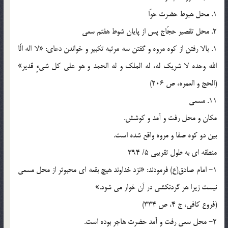
1. محل هبوط حضرت حوّا
2. محل تقصیر حجّاج پس از پایان شوط هفتم سعی
1. بالا رفتن از کوه مروه و گفتن سه مرتبه تکبیر و خواندن دعای: «لا اله الّا
الله وحده لا شریک له، له الملک و له الحمد و هو علی کل شیءٍ قدیر»
(الحج و العمره، ص 206)
11. مسعی
مکان و محل رفت و آمد و کوشش.
بین دو کوه صفا و مروه واقع شده است.
منطقه ای به طول تقریبی 5/ 394
1- امام صادق(ع) فرمودند: «نزد خداوند هیچ بقعه ای محبوتر از محل مسعی
نیست زیرا هر گردنکشی در آن خوار می شود.»
(فروع کافی، ج 4، ص 334)
2- محل سعی رفت و آمد حضرت هاجر بوده است.