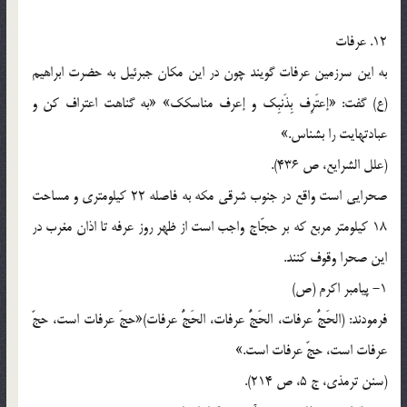
12. عرفات
به این سرزمین عرفات گویند چون در این مکان جبرئیل به حضرت ابراهیم
(ع) گفت: «إعتَرِف بِذَنبِک و إعرف مناسکک» «به گناهت اعتراف کن و
عبادتهایت را بشناس.»
(علل الشرایع، ص 436).
صحرایی است واقع در جنوب شرقی مکه به فاصله 22 کیلومتری و مساحت
18 کیلومتر مربع که بر حجّاج واجب است از ظهر روز عرفه تا اذان مغرب در
این صحرا وقوف کنند.
1- پیامبر اکرم (ص)
فرمودند: (الحَجُّ عرفات، الحَجُّ عرفات، الحَجُّ عرفات)«حجَ عرفات است، حجّ
عرفات است، حجّ عرفات است.»
(سنن ترمذی، ج 5، ص 214).