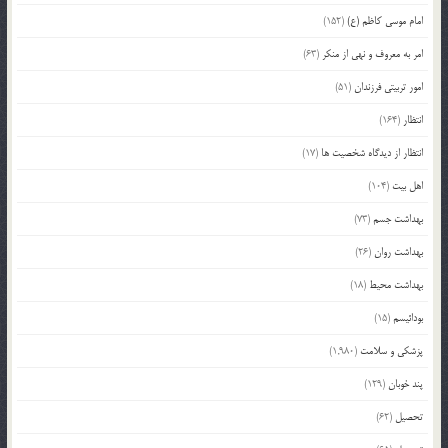
امام موسی کاظم (ع)
(152)
امر به معروف و نهی از منکر
(63)
امور تربیتی فرزندان
(51)
انتظار
(164)
انتظار از دیدگاه شخصیت ها
(17)
اهل بیت
(104)
بهداشت جسم
(73)
بهداشت روان
(26)
بهداشت محیط
(18)
بودائیسم
(15)
پزشکی و سلامت
(1,980)
پند خوبان
(129)
تحصیل
(62)