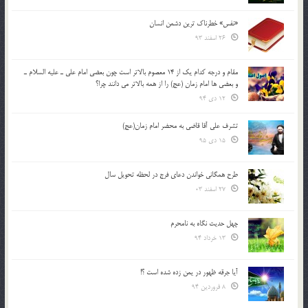
«نفس» خطرناک ترین دشمن انسان
26 اسفند 93
مقام و درجه كدام يك از 14 معصوم بالاتر است چون بعضي امام علي ـ عليه السلام ـ
و بعضي ها امام زمان (عج) را از همه بالاتر مي دانند چرا؟
12 دی 94
تشرف علي آقا قاضي به محضر امام زمان(عج)
15 دی 95
طرح همگانی خواندن دعای فرج در لحظه تحویل سال
27 اسفند 03
چهل حدیث نگاه به نامحرم
13 خرداد 94
آیا جرقه ظهور در یمن زده شده است ؟!
8 فروردین 94