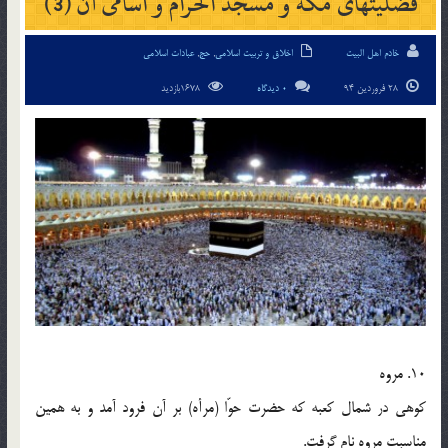
فضلیتهای مکه و مسجد الحرام و اسامی آن (3)
خادم اهل البیت
اخلاق و تربیت اسلامی
,
حج
,
عبادات اسلامی
28 فروردین 94
0 دیدگاه
1678بازدید
10. مروه
کوهی در شمال کعبه که حضرت حوّا (مرأه) بر آن فرود آمد و به همین
مناسبت مروه نام گرفت.