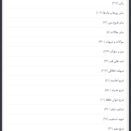
زنان
(317)
سایر روزها و ماه ها
(103)
سایر فروع دین
(72)
سایر مقالات
(5)
سوالات و شبهات
(420)
سیر و سلوک
(274)
شب های قدر
(46)
شبهات اخلاقی
(217)
شرح احادیث
(51)
شرح حدیث
(550)
شرح دیوان حافظ
(11)
شناخت امام
(440)
شهید دستغیب
(38)
شیخ مفید
(42)