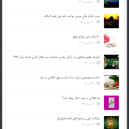
10 فروردین 94
جذب کمک های مردمی موکب امام علی علیه السلام
11 شهریور 96
50 نکته برای ازدواج موفق
16 فروردین 94
اجتماع عظیم صادقیون در آستان مقدس امامزاده سید جلال الدین اشرف سال 1396
29 تیر 96
احادیث معصومین درباره ترک نماز و سهل انگاری در نماز
29 آذر 95
چه نظراتی در مورد دجال وجود دارد؟
28 مرداد 94
سوالات طبی و پاسخ های امام صادق(ع)
28 اسفند 93