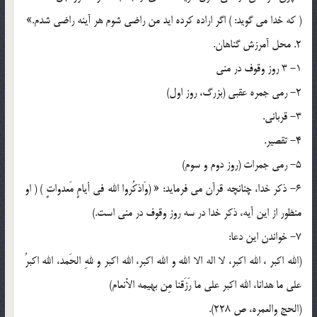
( که خدا می گوید: ) اگر اراده کرده اید من راضی شوم هر آینه راضی شدم.»
2. محل آمرزش گناهان.
1- 3 روز وقوف در منی
2- رمی جمره عقبی (بزرگ، روز اول)
3- قربانی.
4- تقصیر.
5- رمی جمرات (روز دوم و سوم)
6- ذکر خدا، چنانچه قرآن می فرماید: « (وَاذکُروا الله فی أیامٍ مَعدواتٍ ) ( او
منظور از این آیه، ذکر خدا در سه روز وقوف در منی است.)
7- خواندن این دعا:
(الله اکبر ، الله اکبر، لا اله الا الله و الله اکبر، الله اکبر و للهِ الحَمد، الله اکبرُ
علی ما هدانا، الله اکبر علی ما رَزَقنا مِن بهیمه الأنعام)
(الحج والعمره، ص 228).