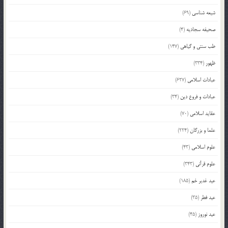
شیعه شناسی
(69)
صحیفه سجادیه
(4)
طب سنتی و گیاهی
(147)
ظهور
(334)
عبادات اسلامی
(627)
عبادات و فروع دین
(34)
عقاید اسلامی
(70)
علما و بزرگان
(224)
علوم اسلامی
(43)
علوم قرآنی
(343)
عید غدیر خم
(185)
عید فطر
(35)
عید نوروز
(45)