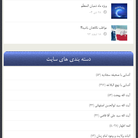
ویژه ماه شعبان المعظّم
28 دی 04
مواظب نگاهتان باشید!!!
18 اسفند 93
دسته بندی های سایت
آشنایی با صحیفه سجادیه
(56)
آشنایی با نهج البلاغه
(392)
آیت الله بهجت
(54)
آیت الله سید ابوالحسن اصفهانی
(43)
آیت الله سید علی آقا قاضی
(42)
ائمه اطهار
(5,038)
اثبات ولایت و وجود امام زمان
(73)