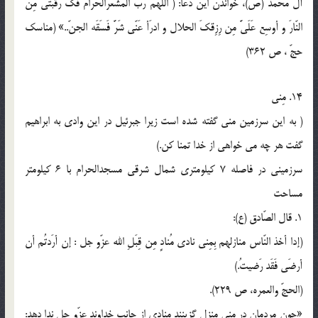
آل محمد (ص)، خواندن این دعا: ( اللّهمّ ربَّ المشعرالحَرام فُکَّ رَقَبَتی مِنَ
النّارَ و أوسِع عَلَیَّ مِن رِزِقکَ الحلال و ادرَأ عَنّی شَرَّ فَسَقَه الجنّ..» (مناسک
حجّ ، ص 362)
14. مِنی
( به این سرزمین منی گفته شده است زیرا جبرئیل در این وادی به ابراهیم
گفت هر چه می خواهی از خدا تمنا کن.)
سرزمینی در فاصله 7 کیلومتری شمال شرقی مسجدالحرام با 6 کیلومتر
مساحت
1. قال الصّادق (ع):
(إدا أخذ النّاس منازلهم بِمِنی نادی مُنادٍ مِن قِبَلِ الله عزّو جل : إن أرَدتُم أن
أرضَی فَقَد رَضیتُ.)
(الحجّ والعمره، ص 229).
«چون مردمان در منی منزل گزینند منادی از جانب خداوند عزّو جل ندا دهد: