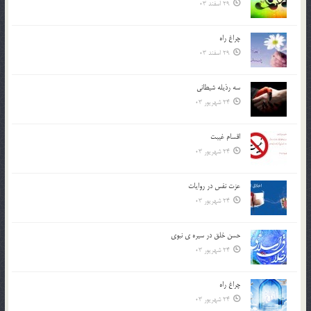
29 اسفند 03
چراغ راه
29 اسفند 03
سه رذیله شیطانی
24 شهریور 03
اقسام غيبت
24 شهریور 03
عزت نفس در روايات
24 شهریور 03
حسن خلق در سيره ي نبوي
24 شهریور 03
چراغ راه
24 شهریور 03