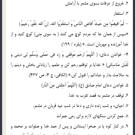
2. خروج از عرفات بسوی مشعر با آرامش
3. استغفار
– ثُمَّ افیضُوا مِن حَیثُ أفاض النّاسُ وَ استغَفرُوا الله، إنَّ الله غَفُورٌ رَحیمُ.)
«سپس از همان جا که مردم کوچ می کنند ( به سوی مِنی) کوچ کنید و از
خدا آمرزنده و مهربان است .» (بقره / 199).
4- خواندن دعای: ( أللّهمّ ارحَم مَوقِفی وَ زِد فی عَمَلی وَسَلّمِ لی دینی و
تَقَبَل مَناسِکی) « خدایا بر توقفم رحم کن و علمم را زیادتی بخش و دینم را
به سلامت بدار و عباداتم را قبول کن.» (الکافی، ج 4، ص 467).
5. خواندن دعای امام صادق (ع): (أللّهمّ أعتِقنی مِنَ النّار)
6. توقف در مشعر به قصد تقرب به خدا.
7. احیایء و شب زنده داری و دعا در شب عید قربان در مشعر.
8. جمع کردن سنگهای لازم برای رمی جمرات
9. در کنار کوه یا در صحرا ایستادن و پس از حمد خدا و صلوات بر محمد و