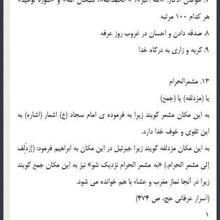
هر کدام 100 مرتبه
8. صدقه دادن و احسان در غروب روز عرفه
9. گریه و زاری به درگاه خدا
13. مشعرالحرام
یا (مزدلفه) یا (جمع)
به این مکان مشعر گویند زیرا به فرموده ی امام سجاد (ع) اشعار (اشاره) به
این تقوی و خوف خدا دارد.
به این مکان مزدلفه گویند زیرا جبرئیل در این مکان به ابراهیم فرمود: (إزدَلِف
إلی مشعر الحرام.) «به مشعر الحرام نزدیک شو» نیز به این مکان جمع گویند
زیرا در آنجا نماز مغرب و عشاء با هم خوانده می شود.
(اسرار عرفانی حج، ص 474)
1