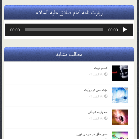
زیارت نامه امام صادق علیه السلام
پخش‌کننده
00:00
00:00
صوت
مطالب مشابه
اقسام غيبت
29 اسفند 03
عزت نفس در روايات
29 اسفند 03
سه رذیله شیطانی
29 اسفند 03
حسن خلق در سيره ي نبوي