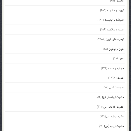
تحصیل
(65)
تربیت و مشاوره
(481)
تشرفات و توقیعات
(181)
تغذیه و سلامت
(156)
توصیه های تربیتی
(498)
جوان و نوجوان
(148)
حج
(118)
حجاب و عفاف
(333)
حدیث
(1,737)
حدیث شناسی
(97)
حضرت ابوالفضل (ع)
(54)
حضرت خدیجه (س)
(41)
حضرت رقیه (س)
(13)
حضرت زینب (س)
(66)