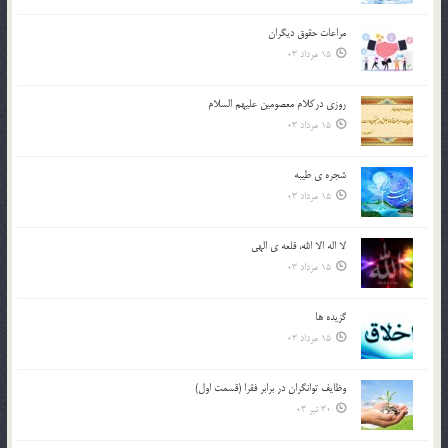
مراعات حقوق ديگران
15 مرداد 03
روزي دركلام معصومين عليهم السلام
15 مرداد 03
شجره ي طيبه
15 مرداد 03
لا اله الا الله، قلعه ي الهي
15 مرداد 03
گزيده ها
15 مرداد 03
وظایف توانگران در برابر فقرا (قسمت اول)
30 تیر 03