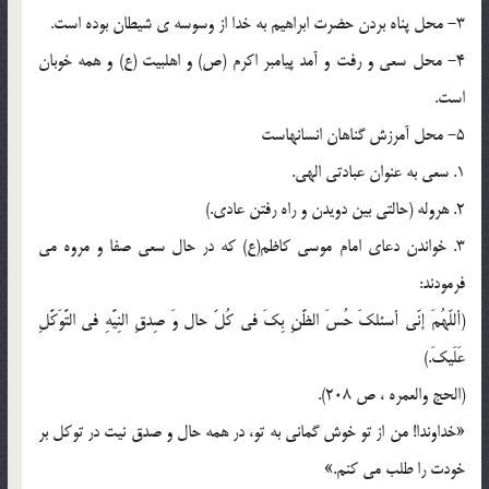
3- محل پناه بردن حضرت ابراهیم به خدا از وسوسه ی شیطان بوده است.
4- محل سعی و رفت و آمد پیامبر اکرم (ص) و اهلبیت (ع) و همه خوبان
است.
5- محل آمرزش گناهان انسانهاست
1. سعی به عنوان عبادتی الهی.
2. هروله (حالتی بین دویدن و راه رفتن عادی.)
3. خواندن دعای امام موسی کاظم(ع) که در حال سعی صفا و مروه می
فرمودند:
(أللّهُمَ إنّی أسئلکَ حُسَ الظَّنِ بِکَ فی کُلّ حال وَ صِدقِ النِیَّهِ فی التَّوَکَّلِ
عَلَیکَ.)
(الحج والعمره ، ص 208).
«خداوندا! من از تو خوش گمانی به تو، در همه حال و صدق نیت در توکل بر
خودت را طلب می کنم.»