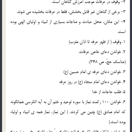
2- وقوف در عرفات موجب آمرزش گناهان است.
3- برخی از گناهان غیر قابل بخشش، فقط در عرفات بخشیده می شوند.
4- این مکان، محل عبادت و مناجات بسیاری از انبیاء و اولیای الهی بوده
است.
1. وقوف ( از ظهر عرفه تا اذان مغرب)
2. خواندن دعای خاص عرفات.
(مناسک حجّ، ص 348).
3. خواندن دعای عرفه ی امام حسین (ع)
4. خواندن دعای امام سجاد (ع) در روز عرفه
5. طلب حاجات از خدا
6. خواندن 100 رکعت نماز با سوره توحید و ختم آن به آیه الکرسی همانگونه
که امام صادق (ع) چنین می کردند. ( این نماز، نماز همه ی انبیاء و اولیاء
بوده است.)
7. خواندن اذکار: «الله اکبر»، « الحمدالله»، سُبحان الله» و «سوره توحید»