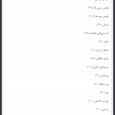
خواص سبزی ها
(228)
خواص میوه ها
(308)
داستان
(146)
دانستنی‌های خانواده
(357)
دجال
(29)
دعاها و زیارت
(19)
رذایل اخلاقی
(252)
رژیم های غذایی
(209)
روز قدس
(31)
روز مباهله
(41)
روزه
(93)
روزه و سلامتی
(101)
زرتشتی
(40)