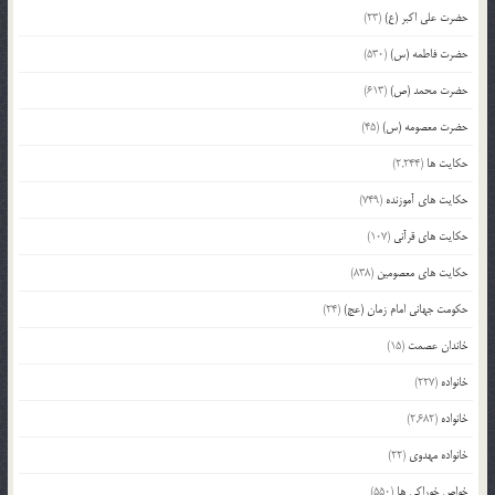
حضرت علی اکبر (ع)
(23)
حضرت فاطمه (س)
(530)
حضرت محمد (ص)
(613)
حضرت معصومه (س)
(45)
حکایت ها
(2,244)
حکایت های آموزنده
(749)
حکایت های قرآنی
(107)
حکایت های معصومین
(838)
حکومت جهانی امام زمان (عج)
(24)
خاندان عصمت
(15)
خانواده
(227)
خانواده
(2,682)
خانواده مهدوی
(22)
خواص خوراکی ها
(550)