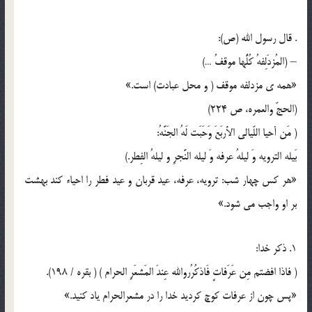
. قال رسول الله (ص):
– (المُزدَلِفهُ کُلُّها موقفُ …)
«همه ی مزدلفه موقف ( و محل عبادت) است.»
(الحجّ والعمره، ص 224)
( مَن أحیا اللّیالی الأربَعَ وَحَبَت لَهُ الجَنَّهُ:
بَیله الترویه وَ لیلهُ عرفه وَ لیله النَّجرِ و لیلهُ الفِطر.)
«هر کس چهار شب: ترویه، عرفه، عید قربان و عید فطر را احیاء کند بهشت
بر او واجب می شود.»
1. ذکر خدا:
( فاذا افضتم مِن عَرَفاتٍ فَاذکُرُروالله عِندَ المَشعَرِ الحرام ) ( بقره / 198).
«پس چون از عرفات کوچ کردید خدا را در مشعرالحرام یاد کنید.»