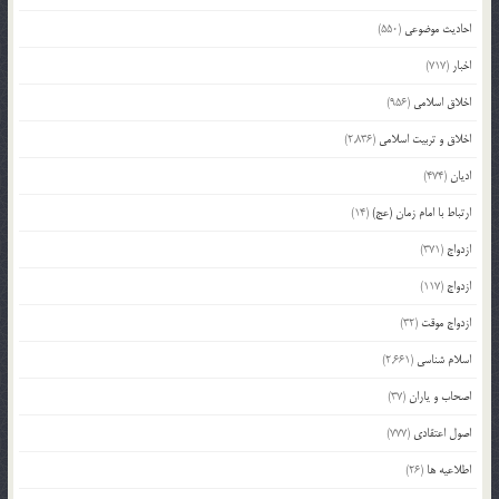
احادیث موضوعی
(550)
اخبار
(717)
اخلاق اسلامی
(956)
اخلاق و تربیت اسلامی
(2,836)
ادیان
(474)
ارتباط با امام زمان (عج)
(14)
ازدواج
(371)
ازدواج
(117)
ازدواج موقت
(32)
اسلام شناسی
(2,661)
اصحاب و یاران
(37)
اصول اعتقادی
(777)
اطلاعیه ها
(26)