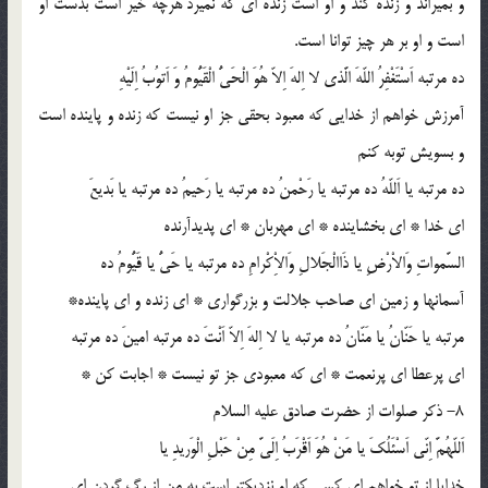
و بمیراند و زنده كند و او است زنده اى كه نمیرد هرچه خیر است بدست او
است و او بر هر چیز توانا است.
ده مرتبه اَسْتَغْفِرُ اللّهَ الَّذى لا اِلهَ اِلاّ هُوَ الْحَىُّ الْقَیُّومُ وَ اَتوُبُ اِلَیْهِ
آمرزش خواهم از خدایى كه معبود بحقى جز او نیست كه زنده و پاینده است
و بسویش توبه كنم
ده مرتبه یا اَللّهُ ده مرتبه یا رَحْمنُ ده مرتبه یا رَحیمُ ده مرتبه یا بَدیعَ
اى خدا * اى بخشاینده * اى مهربان * اى پدیدآرنده
السَّمواتِ وَالاْرْضِ یا ذَاالْجَلالِ وَالاِْكْرامِ ده مرتبه یا حَىُّ یا قَیُّومُ ده
آسمانها و زمین اى صاحب جلالت و بزرگوارى * اى زنده و اى پاینده*
مرتبه یا حَنّانُ یا مَنّانُ ده مرتبه یا لا اِلهَ اِلاّ اَنْتَ ده مرتبه امینَ ده مرتبه
اى پرعطا اى پرنعمت * اى كه معبودى جز تو نیست * اجابت كن *
8- ذكر صلوات از حضرت صادق علیه السلام
اَللّهُمَّ اِنّى اَسْئَلُكَ یا مَنْ هُوَ اَقْرَبُ اِلَىَّ مِنْ حَبْلِ الْوَریدِ یا
خدایا از تو خواهم اى كسى كه او نزدیكتر است به من از رگ گردن اى