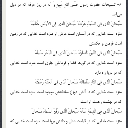
6- تسبیحات حضرت رسول صَلَّى اللهِ عَلِیهِ وَ آله در روز عرفه که در ذیل
می‎آید:
سُبْحانَ الَّذى فِى السَّمآءِ عَرْشُهُ سُبْحانَ الَّذى فِى الاَْرْضِ حُكْمُهُ
منزه است خدایى كه در آسمان است عرش او منزه است خدایى كه در زمین
است فرمان و حكمش
سُبْحانَ الَّذى فِى الْقُبوُرِ قَضآؤُهُ سُبْحانَ الَّذى فِى الْبَحْرِ سَبیلُهُ
منزه است خدایى كه در گورها قضا و فرمانش جارى است منزه است خدایى
كه در دریا راه دارد
سُبْحانَ الَّذى فِى النّارِ سُلْطانُهُ سُبْحانَ الَّذى فِى الْجَنَّةِ رَحْمَتُهُ
منزه است خدایى كه در آتش دوزخ سلطنتش موجود است منزه است خدایى
كه در بهشت رحمت او است
سُبْحانَ الَّذى فِى الْقِیمَةِ عَدْلُهُ سُبْحانَ الَّذى رَفَعَ السَّمآءَ سُبْحانَ
منزه است خدایى كه در قیامت عدل و دادش برپا است منزه است خدایى كه