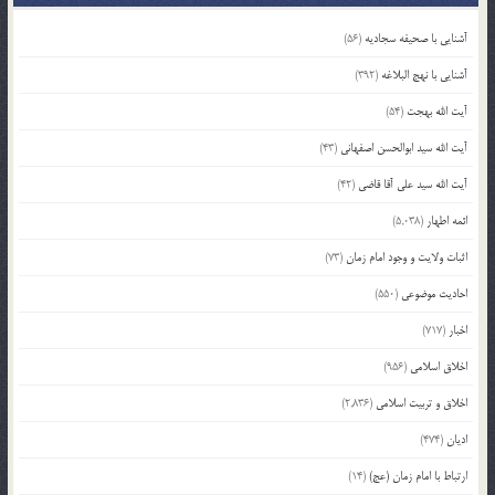
آشنایی با صحیفه سجادیه
(56)
آشنایی با نهج البلاغه
(392)
آیت الله بهجت
(54)
آیت الله سید ابوالحسن اصفهانی
(43)
آیت الله سید علی آقا قاضی
(42)
ائمه اطهار
(5,038)
اثبات ولایت و وجود امام زمان
(73)
احادیث موضوعی
(550)
اخبار
(717)
اخلاق اسلامی
(956)
اخلاق و تربیت اسلامی
(2,836)
ادیان
(474)
ارتباط با امام زمان (عج)
(14)