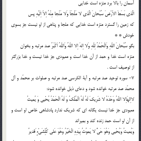
آسمان را بالا برد منزه است خدایى
الَّذى بَسَطَ الاْرْضَ سُبْحانَ الَّذى لا مَلْجَاَ وَلا مَنْجا مِنْهُ اِلاّ اِلَیْهِ پس
كه زمین را گسترد منزه است خدایى كه ملجا و پناهى از او نیست جز بسوى
خودش * *
بگو سُبْحانَ اللّهِ وَالْحَمْدُ لِلّهِ وَلا اِلهَ اِلا اللّهُ وَاللّهُ اَكْبَرُ صد مرتبه و بخوان
منزه است خدا و حمد از آن خدا است و معبودى جز خدا نیست و خدا بزرگتر
از توصیف است .
7- سوره توحید صد مرتبه و آیة الكرسى صد مرتبه و صلوات بر محمّد و آل
محمّد صد مرتبه خوانده شود و دعای ذیل خوانده شود:
لااِلهَاِلا اللّهُ وَحْدَهُ لا شَریكَ لَهُ لَهُ الْمُلْكُ وَ لَهُ الْحَمْدُ یُحْیى وَ یُمیتُ
معبودى جز خدا نیست یگانه اى كه شریك ندارد پادشاهى خاص او است و
از آن او است حمد زنده كند و بمیراند
وَیُمیتُ وَیُحْیى وَهُوَ حَىُّ لا یَموُتُ بِیَدِهِ الْخَیْرُ وَهُوَ عَلى كُلِّشَىْءٍ َقدیرٌ