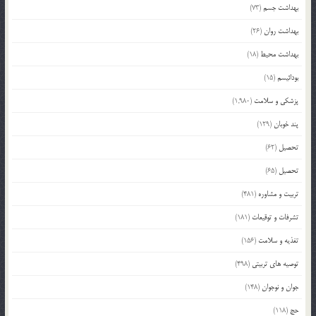
بهداشت جسم
(73)
بهداشت روان
(26)
بهداشت محیط
(18)
بودائیسم
(15)
پزشکی و سلامت
(1,980)
پند خوبان
(129)
تحصیل
(62)
تحصیل
(65)
تربیت و مشاوره
(481)
تشرفات و توقیعات
(181)
تغذیه و سلامت
(156)
توصیه های تربیتی
(498)
جوان و نوجوان
(148)
حج
(118)