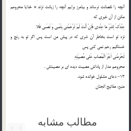
آنچه را نقصانت نرساند و بیامرز برایم آنچه را زیانت نزند * خدایا محرومم
مكن از آن خیرى كه
عِنْدَكَ لِشَرِّ ما عِنْدى فَاِنْ اَنْتَ لَمْ تَرْحَمْنى بِتَعَبى وَ نَصَبى فَلا
نزد تو است بخاطر آن شرى كه در پیش من است پس اگر تو به رنج و
خستگیم رحم نمى كنى پس
تَحْرِمْنى اَجْرَ الْمُصابِ عَلى مُصیبَتِهِ
محرومم مدار از پاداش مصیبت دیده اى بر مصیبتش .
13- دعای مشلول خوانده شود.
منبع: مفاتیح الجنان
مطالب مشابه