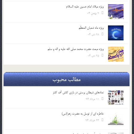
ویژه میلاد امام حسین علیه السلام
2 بهمن 04
ویژه ماه شعبان المعظّم
28 دی 04
ویژه مبعث حضرت محمد صلی الله علیه و اله و سلم
25 دی 04
مطالب محبوب
نمادهای شیطان پرستی در بازی کلش آف کلنز
11 مرداد 94
خاطره ای از توسل به حضرت زهرا(س)
23 خرداد 94