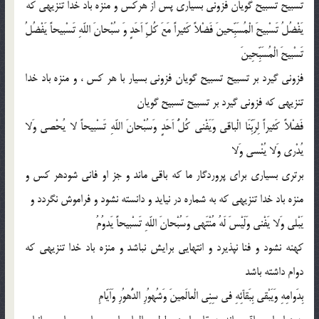
تسبیح تسبیح گویان فزونى بسیارى پس از هركس و منزه باد خدا تنزیهى كه
یَفْضُلُ تَسْبیحَ الْمُسَبِّحینَ فَضْلاً كَثیراً مَعَ كُلِّ اَحَدٍ وَ سُبْحانَ اللّهِ تَسْبیحاً یَفْضُلُ
تَسْبیحَ الْمُسَبِّحِینَ
فزونى گیرد بر تسبیح تسبیح گویان فزونى بسیار با هر كس ، و منزه باد خدا
تنزیهى كه فزونى گیرد بر تسبیح تسبیح گویان
فَضْلاً كَثیراً لِرَبِّنَا الْباقى وَیَفْنى كُلُّ اَحَدٍ وَسُبْحانَ اللّهِ تَسْبیحاً لا یُحْصى وَلا
یُدْرى وَلا یُنْسى وَلا
برترى بسیارى براى پروردگار ما كه باقى ماند و جز او فانى شودهر كس و
منزه باد خدا تنزیهى كه به شماره در نیاید و دانسته نشود و فراموش نگردد و
یَبْلى وَلا یَفْنى وَلَیْسَ لَهُ مُنْتَهى وَسُبْحانَ اللّهِ تَسْبیحاً یَدوُمُ
كهنه نشود و فنا نپذیرد و انتهایى برایش نباشد و منزه باد خدا تنزیهى كه
دوام داشته باشد
بِدَوامِهِ وَیَبْقى بِبَقآئِهِ فى سِنِى الْعالَمینَ وَشُهوُرِ الدُّهوُرِ وَاَیّامِ