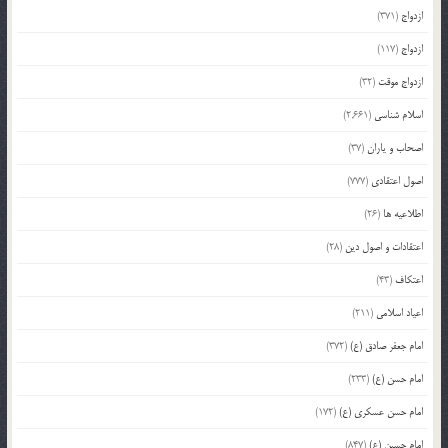
ازدواج
(371)
ازدواج
(117)
ازدواج موقت
(32)
اسلام شناسی
(2,661)
اصحاب و یاران
(37)
اصول اعتقادی
(777)
اطلاعیه ها
(26)
اعتقادات و اصول دین
(28)
اعتکاف
(43)
اعیاد اسلامی
(211)
امام جعفر صادق (ع)
(372)
امام حسن (ع)
(233)
امام حسن عسکری (ع)
(172)
امام حسین (ع)
(847)