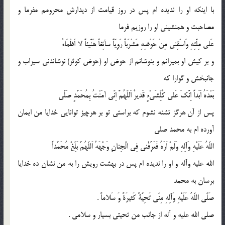
با اینكه او را ندیده ام پس در روز قیامت از دیدارش محرومم مفرما و
مصاحبت و همنشینى او را روزیم فرما
عَلى مِلَّتِهِ وَاسْقِنى مِنْ حَوْضِهِ مَشْرَباً رَوِیّاً سآئِغاً هَنَّیئاً لا اَظْمَاءُ
و بر كیش او بمیرانم و بنوشانم از حوض او (حوض كوثر) نوشاندنى سیراب و
جانبخش و گوارا كه
بَعْدَهُ اَبَداً اِنَّكَ عَلى كُلِّشَىْءٍ قَدیرٌ اَللّهُمَّ اِنّى آمَنْتُ بِمُحَمَّدٍ صَلَّى
پس از آن هرگز تشنه نشوم كه براستى تو بر هرچیز توانایى خدایا من ایمان
آورده ام به محمد صلى
اللّهُ عَلَیْهِ وَآلِهِ وَلَمْ اَرَهُ فَعَرَِّفْنى فِى الْجِنانِ وَجْهَهُ اَللّهُمَّ بَلِّغْ مُحَمَّداً
الله علیه وآله و او را ندیده ام پس در بهشت رویش را به من نشان ده خدایا
برسان به محمد
صَلَّى اللّهُ عَلَیْهِ وَآلِهِ مِنّى تَحِیَّةً كَثیرَةً وَ سَلاماً .
صلى الله علیه و آله از جانب من تحیتى بسیار و سلامى .