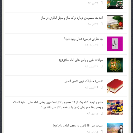
29 تیر 96
احادیث معصومین درباره ترک نماز و سهل انگاری در نماز
29 آذر 95
چه نظراتی در مورد دجال وجود دارد؟
28 مرداد 94
سوالات طبی و پاسخ های امام صادق(ع)
28 اسفند 93
«نفس» خطرناک ترین دشمن انسان
26 اسفند 93
مقام و درجه كدام يك از 14 معصوم بالاتر است چون بعضي امام علي ـ عليه السلام ـ
و بعضي ها امام زمان (عج) را از همه بالاتر مي دانند چرا؟
12 دی 94
تشرف علي آقا قاضي به محضر امام زمان(عج)
15 دی 95