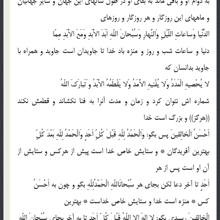
به دوام او و باقى ماند به بقاى او در طول سالهاى این جهان و سایر جهانیان
و ماههاى این روزگار و هر روزگار و روزهاى
الدُّنْیا وَساعاتِ اللَّیْلِ وَالنَّهارِ وَسُبْحانَ اللّهِ اَبَدَ الاَْبَدِ وَمَعَ الاَْبَدِ مِمّا
دنیا و ساعات شب و روز و منزه باد خدا تا جاویدان است جاوید و همراه با
جاوید بدانسان كه
لا یُحْصیهِ الْعَدَدُ وَلا یُفْنیهِ الاَْمَدُ وَلا یَقْطَعُهُ الاَْبَدُ و َتَبارَكَ اللّهُ
شماره اش نتوان كرد و زمان و مدت آنرا به فنا نكشاند و قطعش نكند
((هرگز)) و بزرگ است خدا
اَحْسَنُ الْخالِقینَ پس بگو: وَالْحَمْدُ لِلّهِ قَبْلَ كُلِّ اَحَدٍ وَالْحَمْدُ لِلّهِ بَعْدَ كُلِّ
بهترین آفریدگان * و ستایش خاص خدا است پیش از هركس و ستایش از
آن او است پس از هر
اَحَدٍ تا آخر دعا لكن بجاى هر سُبْحانَاللّهِ الْحَمْدُلِلّهِ بگو و چون به اَحْسَنُ
كس * منزه است خدا و ستایش خاص خداست * بهترین
الْخالِقینَ رسیدى بگو: لا اِلهَ اِلا اللّهُ قَبْلَ كُلِّ اَحَدٍ تا به آخر بجاى سُبْحانَ اللّهِ