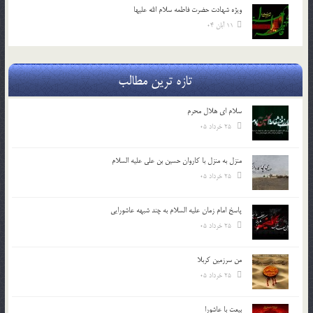
ویژه شهادت حضرت فاطمه سلام الله علیها
11 آبان 04
تازه ترین مطالب
سلام ای هلال محرم
25 خرداد 05
منزل به منزل با کاروان حسین بن علی علیه السلام
25 خرداد 05
پاسخ امام زمان علیه السلام به چند شبهه عاشورایی
25 خرداد 05
من سرزمین کربلا
25 خرداد 05
بیعت با عاشورا