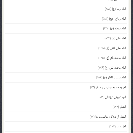
امام رضا (ع)
(182)
امام زمان (عج)
(583)
امام سجاد (ع)
(227)
امام علی (ع)
(894)
امام علی النقی (ع)
(165)
امام محمد باقر (ع)
(165)
امام محمد تقی (ع)
(146)
امام موسی کاظم (ع)
(152)
امر به معروف و نهی از منکر
(63)
امور تربیتی فرزندان
(51)
انتظار
(164)
انتظار از دیدگاه شخصیت ها
(17)
اهل بیت
(104)