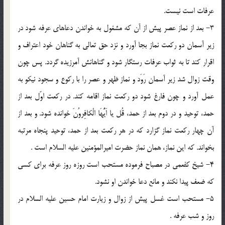
عرفات است نیست.
3- بعد از نماز عصر پیش از آن كه مشغول به خواندن دعاهاى عرفه شود در
زیر آسمان دو ركعت نماز بجا آورد و نزد حق تعالى به گناهان خود اعتراف و
اقرار کند تا به ثواب عرفات رستگار شود و گناهانش آمرزیده گردد. پس چون
وقت زوال شد زیر آسمان رَوَد و نماز ظهر و عصر را با ركوع و سجود نیكو به
عمل آورد و چون فارغ شود دو ركعت نماز اقامه كند. در ركعت اوّل بعد از
حمد، توحید و در دوم بعد از حمد، قُل یا اَیُّهَا الْكافِروُنَ خوانده شود. و بعد از
آن چهار ركعت نماز گزارد که در هر ركعت بعد از حمد، توحید پنجاه مرتبه
بخواند. كه این نماز، همان نماز حضرت امیرالمؤمنین علیه السلام است .
4- شیخ كفعمى در مصباح فرموده مستحب است روزه روز عرفه براى كسى
كه ضعف پیدا نكند و مانع دعا خواندن او نشود.
5- مستحب است غسل پیش از زوال و زیارت امام حسین علیه السلام در
روز و شب عرفه .