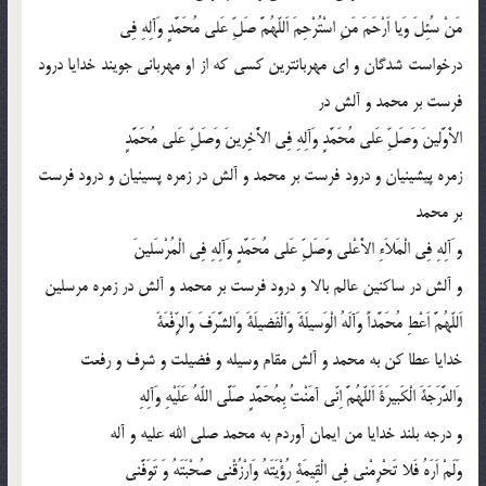
مَنْ سُئِلَ وَیا اَرْحَمَ مَنِ اسْتُرْحِمَ اَللّهُمَّ صَلِّ عَلى مُحَمَّدٍ وَآلِهِ فِى
درخواست شدگان و اى مهربانترین كسى كه از او مهربانى جویند خدایا درود
فرست بر محمد و آلش در
الاَْوَّلینَ وَصَلِّ عَلى مُحَمَّدٍ وَآلِهِ فِى الاَّْخِرینَ وَصَلِّ عَلى مُحَمَّدٍ
زمره پیشینیان و درود فرست بر محمد و آلش در زمره پسینیان و درود فرست
بر محمد
و َآلِهِ فِى الْمَلاَءِ الاَْعْلى وَصَلِّ عَلى مُحَمَّدٍ وَآلِهِ فِى الْمُرْسَلینَ
و آلش در ساكنین عالم بالا و درود فرست بر محمد و آلش در زمره مرسلین
اَللّهُمَّ اَعْطِ مُحَمَّداً وَآلَهُ الْوَسیلَةَ وَالْفَضیلَةَ وَالشَّرَفَ وَالرِّفْعَةَ
خدایا عطا كن به محمد و آلش مقام وسیله و فضیلت و شرف و رفعت
وَالدَّرَجَةَ الْكَبیرَةَ اَللّهُمَّ اِنّى آمَنْتُ بِمُحَمَّدٍ صَلَّى اللّهُ عَلَیْهِ وَآلِهِ
و درجه بلند خدایا من ایمان آوردم به محمد صلى الله علیه و آله
وَلَمْ اَرَهُ فَلا تَحْرِمْنى فِى الْقِیمَةِ رُؤْیَتَهُ وَارْزُقْنى صُحْبَتَهُ وَ تَوَفَّنى