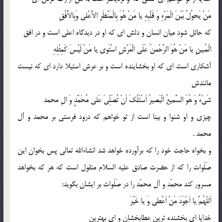
مَنْ یَحوُلُ بَیْنَ الْمَرْءِ وَ قَلْبِهِ یا مَنْ هُوَ بِالْمَنْظَرِ الاَْعْلى وَبِالاُْفُقِ
كه حائل شود میان انسان و دلش اى كه او در دیدگاه اعلى است و در افق
الْمُبینِ یا مَنْ هُوَ الرَّحْمنُ عَلَى الْعَرْشِ اسْتَوى یا مَنْ لَیْسَ كَمِثْلِهِ
آشكارى است اى كه او بخشاینده است و بر عرش استیلا دارد اى كه نیست
مانندش
شَىْءٌ وَ هُوَ السَّمیعُ الْبَصیرُ اَسْئَلُكَ اَنْ تُصَلِّىَ عَلى مُحَمَّدٍ وَ الِ محمد
چیزى و او شنوا و بینا است از تو خواهم كه درود فرستى بر محمد و آل
محمد .
و بخواه حاجت خود را كه برآورده خواهد شد انشاءالله تعالى پس بخوان این
صَلَوات را كه از حضرت صادق علیه السلام منقول است كه هر كه بخواهد
مسرور كند محمّد و آل محمّد را در صَلَوات بر ایشان بگوید:
اَللّهُمَّ یا اَجْوَدَ مَنْ اَعْطى وَ یا خَیْرَ
خدایا اى بخشنده ترین عطابخشان و اى بهترین