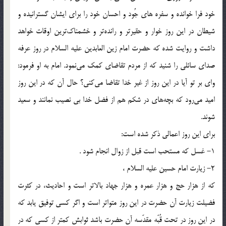
خود فرا خوانده و سفره های جُود و احسان خود را براى ایشان گسترانیده و
شیطان در این روز خوار و حقیرتر و رانده‎تر و خشمناك‎ترین اوقات خواهد
داشت و روایت شده كه حضرت امام زین العابدین علیه السلام در روز عرفه
صدای سائلی را شنید كه از مردم تقاضای کمک مى‎نمود. امام به او فرمود:
واى بر تو آیا در این روز از غیر خدا تقاضا مى‎كنى؟ حال آن كه در این روز
امید مى‎رود که بچه‎هاى در شكم هم از فضل خدا بی نصیب نمانند و سعید
شوند.
براى این روز اعمالی ذکر شده است:
1- غسل که مستحب است قبل از زوال انجام شود .
2- زیارت امام حسین علیه السلام ،
كه از هزار حج و هزار عمره و هزار جهاد بالاتر است و احادیث، در كثرت
فضیلت زیارت آن حضرت در این روز متواتر است و اگر كسى توفیق یابد كه
در این روز در تحت قُبّه مقدّسه آن حضرت باشد ثوابش كمتر از كسى كه در