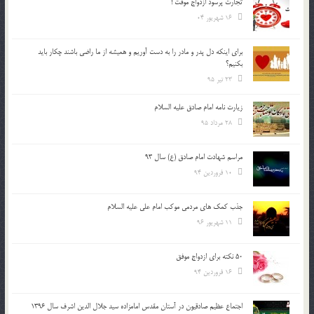
تجارت پُرسود ازدواج موقت !
16 شهریور 04
براي اينكه دل پدر و مادر را به دست آوريم و هميشه از ما راضي باشند چكار بايد
بكنيم؟
23 تیر 95
زیارت نامه امام صادق علیه السلام
28 مرداد 95
مراسم شهادت امام صادق (ع) سال 93
10 فروردین 94
جذب کمک های مردمی موکب امام علی علیه السلام
11 شهریور 96
50 نکته برای ازدواج موفق
16 فروردین 94
اجتماع عظیم صادقیون در آستان مقدس امامزاده سید جلال الدین اشرف سال 1396