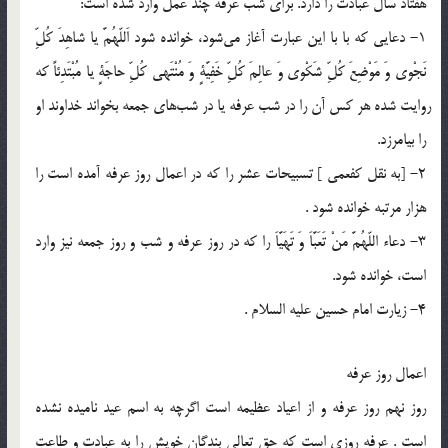
هفتاد سال عبادت را دارد. براى شب عرفه چند عمل وارد شده است:
1- دعایی که با با این عبارت آغاز می‎شود، خوانده شود اَللّهُمَّ یا شاهِدَ كُلِّ
نَجْوى وَ مَوْضِعَ كُلِّ شَكْوى وَ عالِمَ كُلِّ خَفِیَّةٍ وَ مُنْتَهى كُلِّ حاجَةٍ یا مُبْتَدِئاً كه
روایت شده هر كس آن را در شب عرفه یا در شب‎هاى جمعه بخواند خداوند او
را بیامرزد.
2- [به نقل كفعمى ] تسبیحات عشر را كه در اعمال روز عرفه آمده است را
هزار مرتبه خوانده شود .
3- دعاء اللّهُمَّ مَنْ تَعَبَّاَ وَ تَهَیَّاَ را كه در روز عرفه و شب و روز جمعه نیز وارد
است، خوانده شود.
4- زیارت امام حسین علیه السلام .
اعمال روز عرفه
روز نهم روز عرفه و از اعیاد عظیمه است اگرچه به اسم عید نامیده نشده
است . عرفه روزى است كه حق تعالى بندگان خویش را به عبادت و طاعت