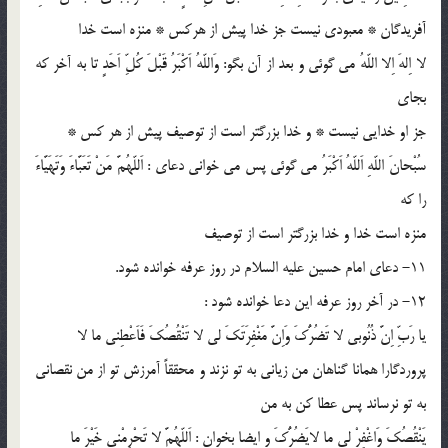
آفریدگان * معبودى نیست جز خدا پیش از هركس * منزه است خدا
لا اِلهَ اِلا اللّهُ مى گوئى و بعد از آن بگو: وَاللّهُ اَكْبَرُ قَبْلَ كُلِّ اَحَدٍ تا به آخر كه
بجاى
جز او خدایى نیست * و خدا بزرگتر است از توصیف پیش از هر كس *
سُبْحانَ اللّهِ اَللّهُ اَكْبَرُ مى گوئى پس مى خوانى دعاى : اَللّهُمَّ مَنْ تَعَبَّاءَ وَتَهَیَّاءَ
را كه
منزه است خدا و خدا بزرگتر است از توصیف
11- دعای امام حسین علیه السلام در روز عرفه خوانده شود.
12- در آخر روز عرفه این دعا خوانده شود :
یا رَبِّ اِنَّ ذُنُوبى لا تَضُرُّكَ وَاِنَّ مَغْفِرَتَكَ لى لا تَنْقُصُكَ فَاَعْطِنى ما لا
پروردگارا همانا گناهان من زیانى به تو نزند و محققاً آمرزش تو از من نقصانى
به تو نرساند پس عطا كن به من
یَنْقُصُكَ وَاغْفِرْ لى ما لایَضُرُّكَ و ایضا بخوان : اَللّهُمَّ لا تَحْرِمْنى خَیْرَ ما