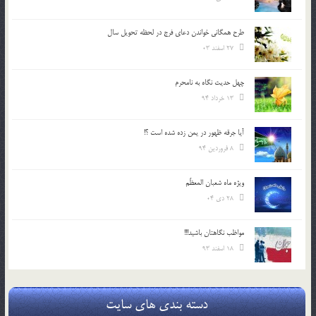
طرح همگانی خواندن دعای فرج در لحظه تحویل سال
27 اسفند 03
چهل حدیث نگاه به نامحرم
13 خرداد 94
آیا جرقه ظهور در یمن زده شده است ؟!
8 فروردین 94
ویژه ماه شعبان المعظّم
28 دی 04
مواظب نگاهتان باشید!!!
18 اسفند 93
دسته بندی های سایت