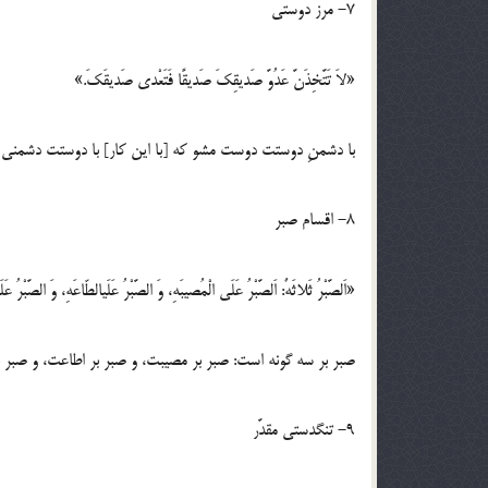
7- مرز دوستی
«لاَ تَتَّخِذَنَّ عَدُوَّ صَدیقِکَ صَدیقًا فَتَعْدی صَدیقَکَ.»
با دشمنِ دوستت دوست مشو که [با این کار] با دوستت دشمنی 
8- اقسام صبر
«اَلصَّبْرُ ثَلاثَهٌ: اَلصَّبْرُ عَلَی الْمُصیبَهِ، وَ الصَّبْرُ عَلَیالطّاعَهِ، وَ الصَّبْرُ عَ
صبر بر سه گونه است: صبر بر مصیبت، و صبر بر اطاعت، و صبر 
9- تنگدستی مقدَّر