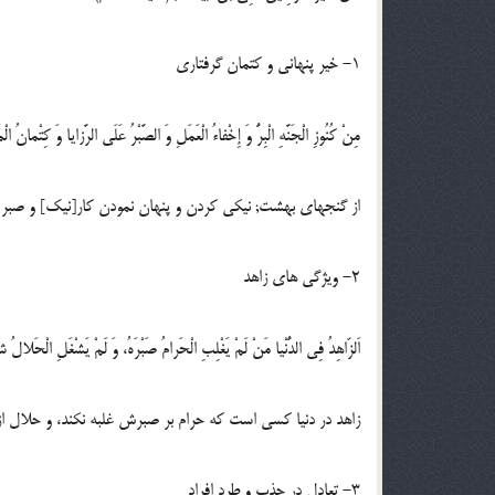
1- خیر پنهانی و کتمان گرفتاری
مِنْ کُنُوزِ الْجَنَّهِ الْبِرُّ وَ إِخْفاءُ الْعَمَلِ وَ الصَّبْرُ عَلَی الرَّزایا وَ کِتْمانُ ا
از گنجهای بهشت; نیکی کردن و پنهان نمودن کار[نیک] و صبر بر
2- ویژگی های زاهد
اَلزّاهِدُ فِی الدُّنْیا مَنْ لَمْ یَغْلِبِ الْحَرامُ صَبْرَهُ، وَ لَمْ یَشْغَلِ الْحَلالُ شُ
زاهد در دنیا کسی است که حرام بر صبرش غلبه نکند، و حلال از
3- تعادل در جذب و طرد افراد