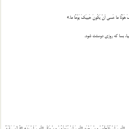
کَ هَوْنًا ما عَسی اَنْ یَکُونَ حَبیبَکَ یَوْمًا ما.»
بیا، بسا که روزی دوستت شود.
هِ وَ لَمْ یُقَنِّطْهُمْ مِنْ رَحْمَهِ اللّهِ وَ لَمْ یُوْمِنْهُمْ مِنْ مَکْرِ اللّهِ وَ لَمْ یَدَعِ القُرآنَ رَغْبَهً