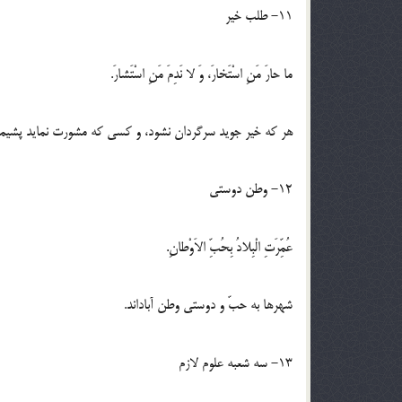
11- طلب خیر
ما حارَ مَنِ اسْتَخارَ، وَ لا نَدِمَ مَنِ اسْتَشارَ.
هر که خیر جوید سرگردان نشود، و کسی که مشورت نماید پشیما
12- وطن دوستی
عُمِّرَتِ الْبِلادُ بِحُبِّ الاَوْطانِ.
شهرها به حبّ و دوستی وطن آباداند.
13- سه شعبه علوم لازم