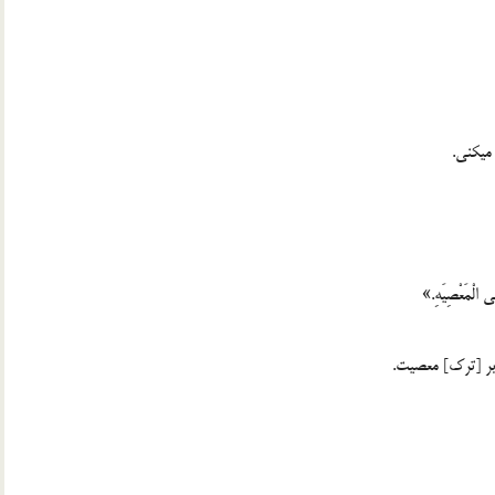
میکنی.
لَی الْمَعْصِیَهِ.»
بر [ترک] معصیت.