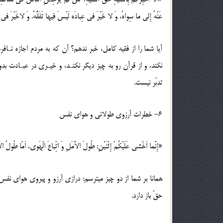
عَنْهُ إِلی ما سِواهُ، وَ لا خَیْرَ فی عِبادَه لَیْسَ فیها تَفَقُّهٌ. وَ لاخَیْرَ فی عِ
آیا شما را از فقیه کامل، خبر ندهم؟ آن که به مردم اجازه نـافر
نکند، و از قرآن رو به چیز دیگر نکنـد، و خیـری در عبـادت ب
تدبّر نیست.
6- خطرات آرزوی طولانی و هوای نفس
«إِنَّما اَخْشی عَلَیْکُمْ إِثْنَیْنِ: طُولَ الاَْمَلِ وَ اتِّباعَ الْهَوی، اَمّا طُولُ الاَْم
همانا بر شما از دو چیز میترسم: درازی آرزو و پیروی هوای نفس
حقّ باز دارد.