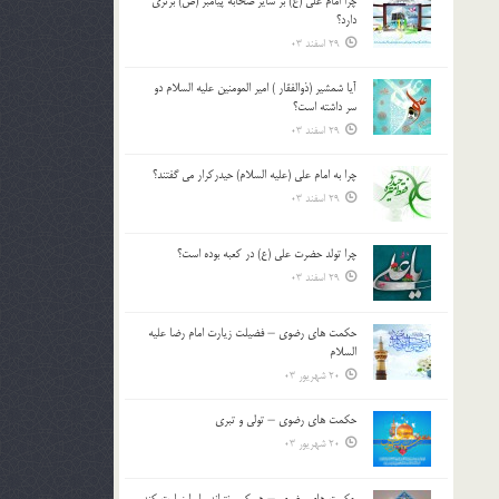
چرا امام علی (ع) بر سایر صحابه پیامبر (ص) برتری
دارد؟
29 اسفند 03
آیا شمشیر (ذوالفقار ) امیر المومنین علیه السلام دو
سر داشته است؟
29 اسفند 03
چرا به امام علی (علیه السلام) حیدرکرار می گفتند؟
29 اسفند 03
چرا تولد حضرت علی (ع) در کعبه بوده است؟
29 اسفند 03
حکمت های رضوی – فضیلت زیارت امام رضا علیه
السلام
20 شهریور 03
حکمت های رضوی – تولی و تبری
20 شهریور 03