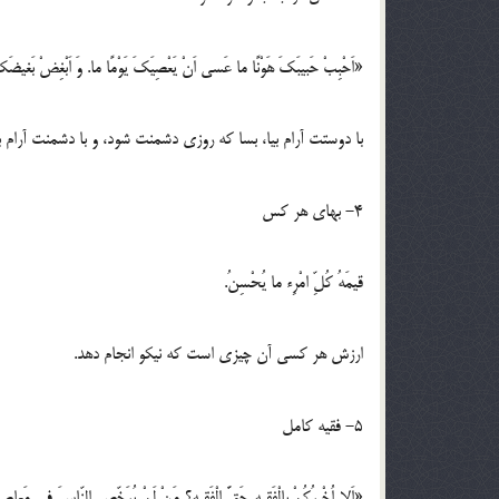
«اَحْبِبْ حَبیبَکَ هَوْنًا ما عَسی اَنْ یَعْصِیَکَ یَوْمًا ما. وَ اَبْغِضْ بَغیضَ
با دوستت آرام بیا، بسا که روزی دشمنت شود، و با دشمنت آرام 
4- بهای هر کس
قیمَهُ کُلِّ امْرِء ما یُحْسِنُ.
ارزش هر کسی آن چیزی است که نیکو انجام دهد.
5- فقیه کامل
«اَلا اُخْبِرُکُمْ بِالْفَقیهِ حَقَّ الْفَقیهِ؟ مَنْ لَمْ یُرَخِّصِ النّاسَ فی مَعاصِی اللّ