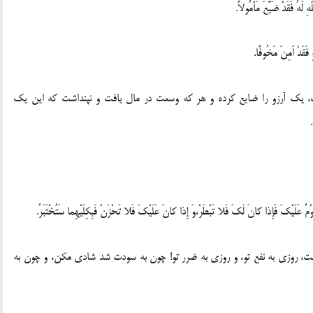
َهُ فَقَدْ ضَیَّعَ مَاْمُولاً.
فَقَدْ اَمِنَ مَخُوفًا.
، یک آرزو را ضایع کرده و هر که وسعت در مال یافت و نپنداشت که این یک
ٌ لَکَ وَ یَوْمٌ عَلَیْکَ فَإِذا کانَ لَکَ فَلا تَبْطَرْ،وَ إِذا کانَ عَلَیْکَ فَلا تَحْزَنْ فَبِکِلَیْهِما سَتُخْتَبَرُ.
است، روزی به نفع تو، و روزی به ضرر تو! چون به سودت شد شادی مکن، و چون به