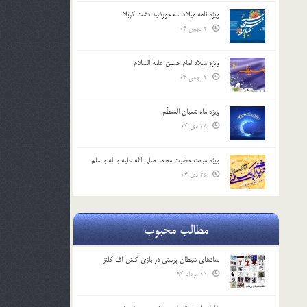
ویژه نامه میلاد سه خورشید دشت کربلا
2 بهمن 04
ویژه میلاد امام حسین علیه السلام
2 بهمن 04
ویژه ماه شعبان المعظّم
28 دی 04
ویژه مبعث حضرت محمد صلی الله علیه و اله و سلم
25 دی 04
مطالب محبوب
نمادهای شیطان پرستی در بازی کلش آف کلنز
11 مرداد 94