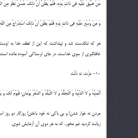
مَنْ ضُیِّقَ عَلَیْهِ فی ذاتِ یَدِهِ، فَلَمْ یَظُنَّ اَنَّ ذلِکَ حُسْنُ نَظَر مِنَ اللّهِ ل
وَ مَنْ وُسِّعَ عَلَیْهِ فی ذاتِ یَدِهِ فَلَمْ یَظُنَّ اَنَّ ذلِکَ اسْتِدْراجٌ مِنَ اللّهِ 
هر که تنگدست شد و نپنداشت که این از لطف خدا به اوست
غافلگیری از سوی خداست، در جای ترسناکی آسوده مانده است.
10- عزّت، نه ذلّت
اَلْمَنِیَّهُ وَ لاَ الدَّنِیَّهُ وَ التَّجَلُّدُ وَ لاَ التَّبَلُّدُ وَ الدَّهْرُ یَوْمانِ: فَیَوْم
مردن نه خوار شدن! و بی باکی نه خود باختن! روزگار دو روز 
زیانت گردید غم مخور، که به هر دوی آن آزمایش شوی.