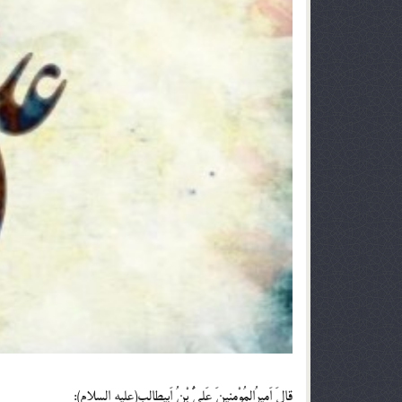
قالَ اَمیرُالمُوْمِنینَ عَلِیُّ بْنُ اَبیطالب(علیه السلام):