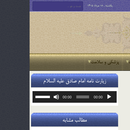
یکشنبه , 18 مرداد 1405
پزشکی و سلامت
زیارت نامه امام صادق علیه السلام
پخش‌کننده
برای
00:00
00:00
صوت
افزایش
یا
کاهش
صدا
مطالب مشابه
از
کلیدهای