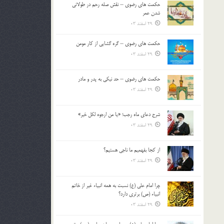
حکمت های رضوی – نقش صله رحم در طولانی
بالا
شدن عمر
و
29 اسفند 03
پایین
استفاده
حکمت های رضوی – گره گشایی از کار مومن
کنید.
29 اسفند 03
حکمت های رضوی – حد نیکی به پدر و مادر
29 اسفند 03
شرح دعای ماه رجب؛ «یا من ارجوه لکل خیر»
29 اسفند 03
از كجا بفهميم ما ناجی هستیم؟
29 اسفند 03
چرا امام علی (ع) نسبت به همه انبیاء غیر از خاتم
انبیاء (ص) برتری دارد؟
29 اسفند 03