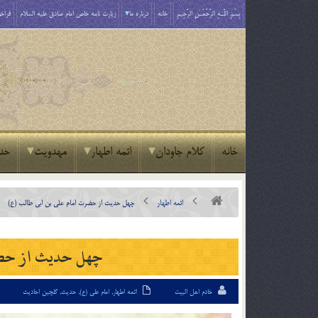
بِسْمِ اللَّـهِ الرَّحْمَـٰنِ الرَّحِيمِ
خانه
درباره ما
زیارت نامه خاص امام صادق علیه السلام
فراخو
خانه
کلام جاودان
ائمه اطهار
مهدویت
حد
ائمه اطهار
چهل حدیث از حضرت امام علی بن ابی طالب (ع)
چهل حدیث از حضرت
خادم اهل البیت
ائمه اطهار
,
امام علی (ع)
,
حدیث
,
گلچین احادیث