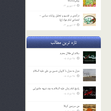
روش‌شناسانه
16 شهریور 03
درآمدی بر تقسیم و تحلیل روایات سیاسی –
اجتماعی امام جواد (ع)
16 شهریور 03
تازه ترین مطالب
سلام ای هلال محرم
25 خرداد 05
منزل به منزل با کاروان حسین بن علی علیه السلام
25 خرداد 05
پاسخ امام زمان علیه السلام به چند شبهه عاشورایی
25 خرداد 05
من سرزمین کربلا