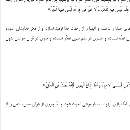
لْم لَیْسَ فیهِ تَفَکُّرٌ. وَ لا خَیْرَ فی قِراءَه لَیْسَ فیها تَدَبُّرٌ.»
مانی خـدا را ندهـد، و آنهـا را از رحمت خدا نومید نسازد، و از مکر خدایشان آسوده
دون تفقّه نیست، و خیـری در علم بدون تفکّر نیست، و خیری در قرآن خواندن بدون
َلِ فَیُنْسِی الاْخِرَهَ وَ اَمّا إِتِّباعُ الْهَوی فَإِنَّهُ یَصُدُّ عَنِ الْحَقِّ.»
. امّا درازی آرزو سبب فراموشی آخرت شود، و امّا پیروی از هوای نفس، آدمی را از