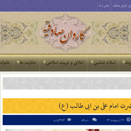
ان کاروان صادقیه
تماس با ما
یث
اسلام شناسی
اخلاق و تربیت اسلامی
حکایت ها
خانواده
 امام علی بن ابی طالب (ع)
22 اردیبهشت 94
0 دیدگاه
3354بازدید