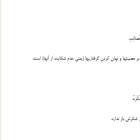
لْمَصائِبِ.
 مصیبتها و نهان کردن گرفتاریها (یعنی عدم شکایت از آنها) است.
کْرَهُ.
 شکرش باز ندارد.