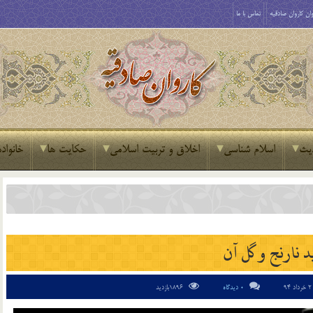
ان کاروان صادقیه
تماس با ما
یث
اسلام شناسی
اخلاق و تربیت اسلامی
حکایت ها
خانواده
د نارنج و گل آن
داد 94
0 دیدگاه
1896بازدید