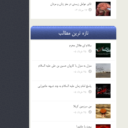
تاثیر عوامل زيستي در مغز زنان و مردان
17 مرداد 03
تازه ترین مطالب
سلام ای هلال محرم
25 خرداد 05
منزل به منزل با کاروان حسین بن علی علیه السلام
25 خرداد 05
پاسخ امام زمان علیه السلام به چند شبهه عاشورایی
25 خرداد 05
من سرزمین کربلا
25 خرداد 05
بیعت با عاشورا