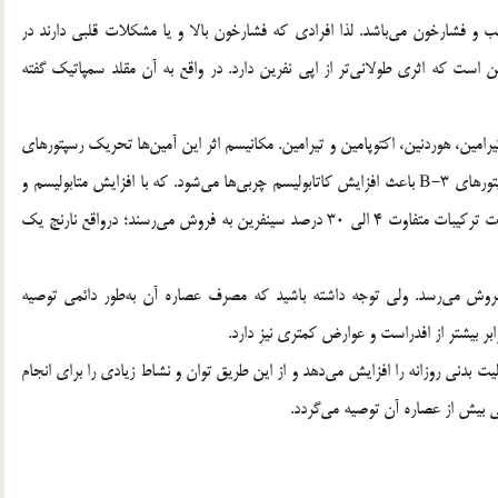
ب و فشارخون می‌باشد. لذا افرادی که فشارخون بالا و یا مشکلات قلبی دارند در
ین است که اثری طولانی‌تر از اپی نفرین دارد. در واقع به آن مقلد سمپاتیک گفته
5 نوع آمین آدرنرژیک می‌باشد: سینفرین، N متیل تیرامین، هوردنین، اکتوپامین و تیرامین. مکانیسم اثر این آمین‌ها تحریک رسپتورهای
3-B و اثر کمتر بر رسپتورهای αو β می‌باشد. که تحریک رسپتورهای 3-B باعث افزایش کاتابولیسم چربی‌ها می‌شود. که با افزایش متابولیسم و
ترموژنز به سوخت بیشتر کالری می‌پردازند. این عصاره‌ها به‌صورت ترکیبات متفاوت 4 الی 30 درصد سینفرین به فروش می‌رسند؛ درواقع نارنج یک
فروش می‌رسد. ولی توجه داشته باشید که مصرف عصاره آن به‌طور دائمی توصیه
 بدنی روزانه را افزایش می‌دهد و از این طریق توان و نشاط زیادی را برای انجام
عی بیش از عصاره آن توصیه می‌گردد.