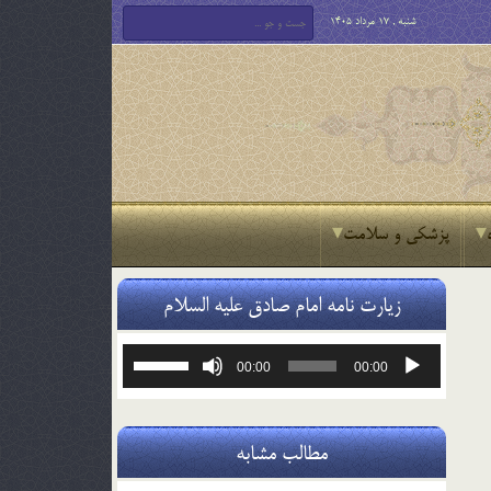
شنبه , 17 مرداد 1405
پزشکی و سلامت
زیارت نامه امام صادق علیه السلام
پخش‌کننده
برای
00:00
00:00
صوت
افزایش
یا
کاهش
صدا
مطالب مشابه
از
کلیدهای