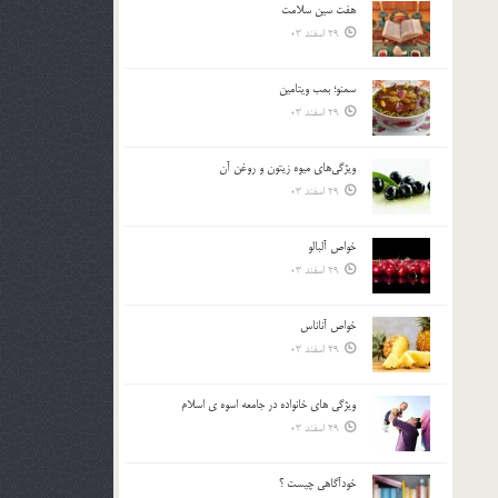
هفت سين سلامت
بالا
29 اسفند 03
و
پایین
استفاده
سمنو؛ بمب ويتامين
کنید.
29 اسفند 03
ويژگي‌هاي ميوه زيتون و روغن آن
29 اسفند 03
خواص آلبالو
29 اسفند 03
خواص آناناس
29 اسفند 03
ويژگي هاي خانواده در جامعه اسوه ي اسلام
29 اسفند 03
خودآگاهى چيست ؟