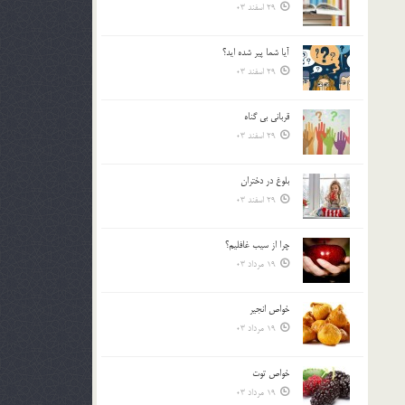
29 اسفند 03
آیا شما پیر شده اید؟
29 اسفند 03
قرباني بي گناه
29 اسفند 03
بلوغ در دختران
29 اسفند 03
چرا از سيب غافليم؟
19 مرداد 03
خواص انجير
19 مرداد 03
خواص توت
19 مرداد 03