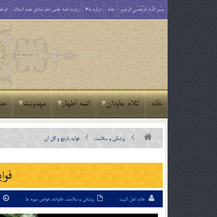
بِسْمِ اللَّـهِ الرَّحْمَـٰنِ الرَّحِيمِ
خانه
درباره ما
زیارت نامه خاص امام صادق علیه السلام
فراخو
خانه
کلام جاودان
ائمه اطهار
مهدویت
حد
پزشکی و سلامت
فواید نارنج و گل آن
فوای
خادم اهل البیت
پزشکی و سلامت
,
خانواده
,
خواص میوه ها
2 خر