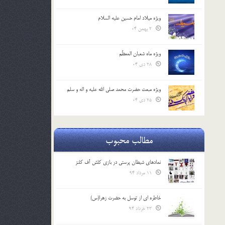
ویژه میلاد امام حسین علیه السلام
2 بهمن 04
ویژه ماه شعبان المعظّم
28 دی 04
ویژه مبعث حضرت محمد صلی الله علیه و اله و سلم
25 دی 04
مطالب محبوب
نمادهای شیطان پرستی در بازی کلش آف کلنز
11 مرداد 94
خاطره ای از توسل به حضرت زهرا(س)
23 خرداد 94